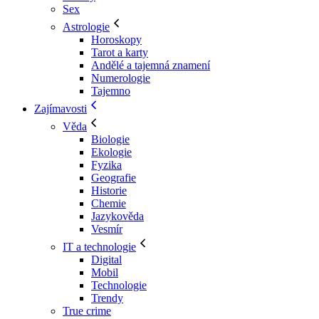
Sex
Astrologie
Horoskopy
Tarot a karty
Andělé a tajemná znamení
Numerologie
Tajemno
Zajímavosti
Věda
Biologie
Ekologie
Fyzika
Geografie
Historie
Chemie
Jazykověda
Vesmír
IT a technologie
Digital
Mobil
Technologie
Trendy
True crime