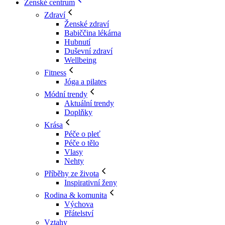
Ženské centrum
Zdraví
Ženské zdraví
Babiččina lékárna
Hubnutí
Duševní zdraví
Wellbeing
Fitness
Jóga a pilates
Módní trendy
Aktuální trendy
Doplňky
Krása
Péče o pleť
Péče o tělo
Vlasy
Nehty
Příběhy ze života
Inspirativní ženy
Rodina & komunita
Výchova
Přátelství
Vztahy