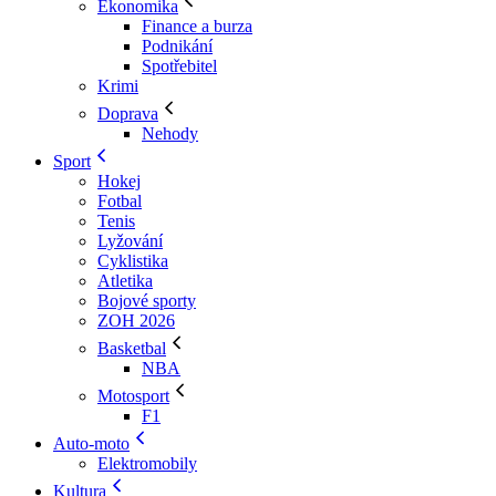
Ekonomika
Finance a burza
Podnikání
Spotřebitel
Krimi
Doprava
Nehody
Sport
Hokej
Fotbal
Tenis
Lyžování
Cyklistika
Atletika
Bojové sporty
ZOH 2026
Basketbal
NBA
Motosport
F1
Auto-moto
Elektromobily
Kultura