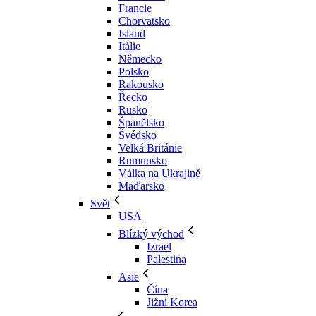
Francie
Chorvatsko
Island
Itálie
Německo
Polsko
Rakousko
Řecko
Rusko
Španělsko
Švédsko
Velká Británie
Rumunsko
Válka na Ukrajině
Maďarsko
Svět
USA
Blízký východ
Izrael
Palestina
Asie
Čína
Jižní Korea