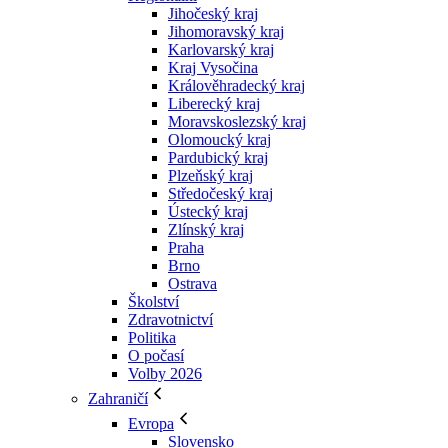
Jihočeský kraj
Jihomoravský kraj
Karlovarský kraj
Kraj Vysočina
Králověhradecký kraj
Liberecký kraj
Moravskoslezský kraj
Olomoucký kraj
Pardubický kraj
Plzeňský kraj
Středočeský kraj
Ústecký kraj
Zlínský kraj
Praha
Brno
Ostrava
Školství
Zdravotnictví
Politika
O počasí
Volby 2026
Zahraničí
Evropa
Slovensko