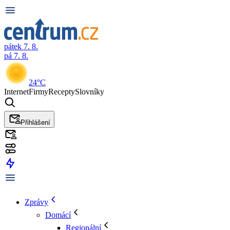
pátek 7. 8.
pá 7. 8.
24°C
Internet
Firmy
Recepty
Slovníky
Přihlášení
Zprávy
Domácí
Regionální