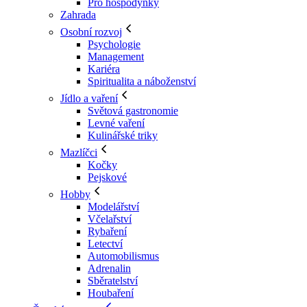
Pro hospodyňky
Zahrada
Osobní rozvoj
Psychologie
Management
Kariéra
Spiritualita a náboženství
Jídlo a vaření
Světová gastronomie
Levné vaření
Kulinářské triky
Mazlíčci
Kočky
Pejskové
Hobby
Modelářství
Včelařství
Rybaření
Letectví
Automobilismus
Adrenalin
Sběratelství
Houbaření