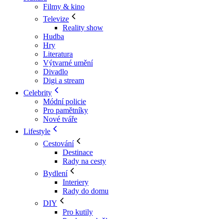
Filmy & kino
Televize
Reality show
Hudba
Hry
Literatura
Výtvarné umění
Divadlo
Digi a stream
Celebrity
Módní policie
Pro pamětníky
Nové tváře
Lifestyle
Cestování
Destinace
Rady na cesty
Bydlení
Interiery
Rady do domu
DIY
Pro kutily