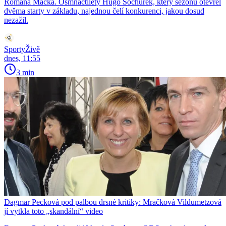
Romana Macka. Osmnáctiletý Hugo Sochůrek, který sezonu otevřel
dvěma starty v základu, najednou čelí konkurenci, jakou dosud
nezažil.
SportyŽivě
dnes, 11:55
3 min
Dagmar Pecková pod palbou drsné kritiky: Mračková Vildumetzová
jí vytkla toto „skandální“ video