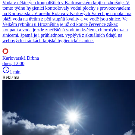
Voda v některých koupalištích v Karlovarském kraji se zhoršuje. V
tomto týdnu hygienici kontrolovaly vodní plochy s provozovatelem
na Karlovarsku. V areálu Rolava v Karlových Varech je u mola i na
pláži voda na třetím z pěti stupňů kvality a ve vodě jsou sinice. Ve
Velkém rybníku u Hroznětína je už od konce července zákaz
koupání a voda je zde znečištěná vodním květem, chlorofylem-a a
sinicemi, špatná je i průhlednost, vyplývá z aktuálních údajů na
webových stránkách krajské hygienické stanice.
Karlovarská Drbna
dnes, 12:00
1 min
Reklama