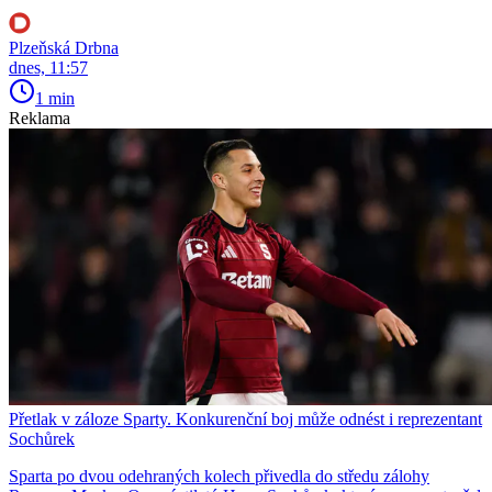
Plzeňská Drbna
dnes, 11:57
1 min
Reklama
Přetlak v záloze Sparty. Konkurenční boj může odnést i reprezentant
Sochůrek
Sparta po dvou odehraných kolech přivedla do středu zálohy