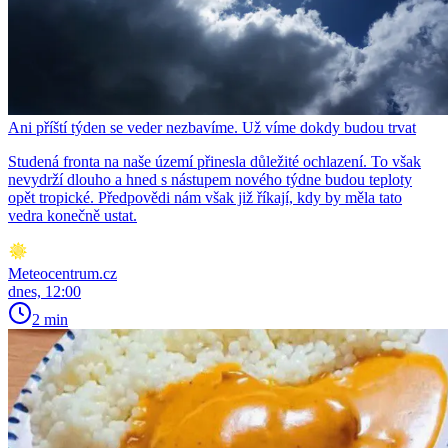
Ani příští týden se veder nezbavíme. Už víme dokdy budou trvat
Studená fronta na naše území přinesla důležité ochlazení. To však
nevydrží dlouho a hned s nástupem nového týdne budou teploty
opět tropické. Předpovědi nám však již říkají, kdy by měla tato
vedra konečně ustat.
Meteocentrum.cz
dnes, 12:00
2 min