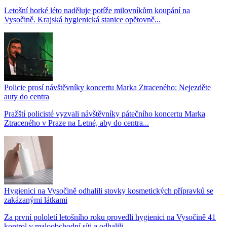
Letošní horké léto naděluje potíže milovníkům koupání na
Vysočině. Krajská hygienická stanice opětovně...
Policie prosí návštěvníky koncertu Marka Ztraceného: Nejezděte
auty do centra
Pražští policisté vyzvali návštěvníky pátečního koncertu Marka
Ztraceného v Praze na Letné, aby do centra...
Hygienici na Vysočině odhalili stovky kosmetických přípravků se
zakázanými látkami
Za první pololetí letošního roku provedli hygienici na Vysočině 41
kontrol v maloobchodní síti a odhalili...