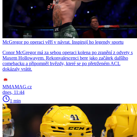
McGregor po operaci věří v návrat. Inspirují ho legendy sportu
Conor McGregor má za sebou operaci kolena po zranění z odvety s
Maxem Hollowayem. Rekonvalescenci bere jako začátek dalšího
comebacku a připomněl hvězdy, které se po přetrženém ACL
dokázaly vrátit.
MMAMAG.cz
dnes, 11:44
1 min