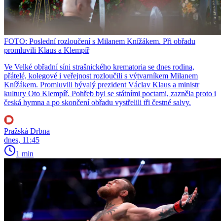
FOTO: Poslední rozloučení s Milanem Knížákem. Při obřadu
promluvili Klaus a Klempíř
Ve Velké obřadní síni strašnického krematoria se dnes rodina,
přátelé, kolegové i veřejnost rozloučili s výtvarníkem Milanem
Knížákem. Promluvili bývalý prezident Václav Klaus a ministr
kultury Oto Klempíř. Pohřeb byl se státními poctami, zazněla proto i
česká hymna a po skončení obřadu vystřelili tři čestné salvy.
Pražská Drbna
dnes, 11:45
1 min