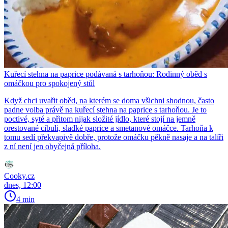
Kuřecí stehna na paprice podávaná s tarhoňou: Rodinný oběd s
omáčkou pro spokojený stůl
Když chci uvařit oběd, na kterém se doma všichni shodnou, často
padne volba právě na kuřecí stehna na paprice s tarhoňou. Je to
poctivé, syté a přitom nijak složité jídlo, které stojí na jemně
orestované cibuli, sladké paprice a smetanové omáčce. Tarhoňa k
tomu sedí překvapivě dobře, protože omáčku pěkně nasaje a na talíři
z ní není jen obyčejná příloha.
Cooky.cz
dnes, 12:00
4 min