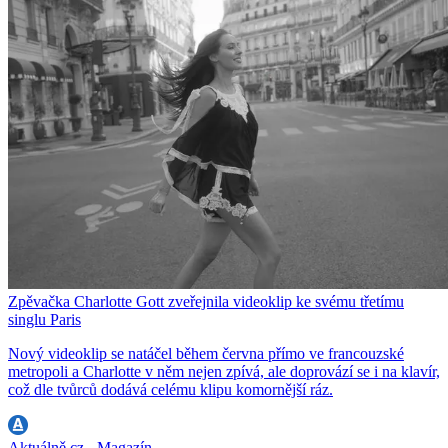
Zpěvačka Charlotte Gott zveřejnila videoklip ke svému třetímu
singlu Paris
Nový videoklip se natáčel během června přímo ve francouzské
metropoli a Charlotte v něm nejen zpívá, ale doprovází se i na klavír,
což dle tvůrců dodává celému klipu komornější ráz.
Aktuálně.cz - Magazín