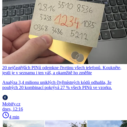
20 nejčastějších PINů odemkne čtvrtinu všech telefonů. Koukněte,
jestli je v seznamu i ten váš, a okamžitě ho změňte
Analýza 3,4 milionu uniklých čtyřmístných kódů odhalila, že
pouhých 20 kombinací pokrývá 27 % všech PINů ve vzorku.
Mobify.cz
dnes, 12:16
4 min