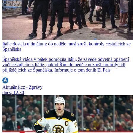
Itálie dostala ultimátum: do neděle musí zrušit kontroly cestujících ze
Španělska
Španělská vláda v pátek pohrozila Itálii, že zavede odvetná opatření
vůči cestujícím z Itálie, pokud Řím do neděle nezruší kontroly lidí
přijíždějících ze Španělska. Informuje o tom deník El País.
Aktuálně.cz - Zprávy
dnes, 12:30