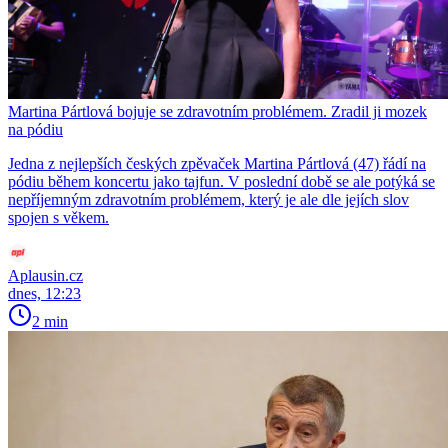
Martina Pártlová bojuje se zdravotním problémem. Zradil ji mozek
na pódiu
Jedna z nejlepších českých zpěvaček Martina Pártlová (47) řádí na
pódiu během koncertu jako tajfun. V poslední době se ale potýká se
nepříjemným zdravotním problémem, který je ale dle jejích slov
spojen s věkem.
Aplausin.cz
dnes, 12:23
2 min