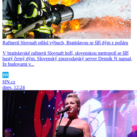
Rafinerií Slovnaft otřásl výbuch, Bratislavou se šíří dým z požáru
V bratislavské rafinerii Slovnaft hoří, slovenskou metropolí se šíří
hustý černý dým. Slovenský zpravodajský server Denník N napsal,
že budovami v...
HN.cz
dnes, 12:24