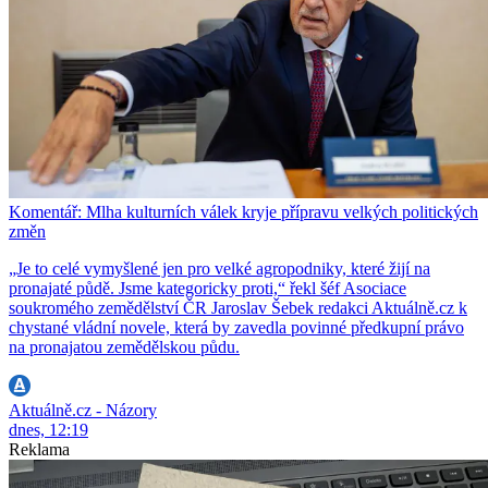
Komentář: Mlha kulturních válek kryje přípravu velkých politických
změn
„Je to celé vymyšlené jen pro velké agropodniky, které žijí na
pronajaté půdě. Jsme kategoricky proti,“ řekl šéf Asociace
soukromého zemědělství ČR Jaroslav Šebek redakci Aktuálně.cz k
chystané vládní novele, která by zavedla povinné předkupní právo
na pronajatou zemědělskou půdu.
Aktuálně.cz - Názory
dnes, 12:19
Reklama