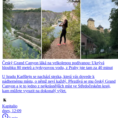
Český Grand Canyon láká na velkolepou podívanou: Ukrývá
hloubku 80 metrů a tyrkysovou vodu, z Prahy jste tam za 40 minut
U hradu Karlštejn se nachází stezka, která vás dovede k
nádhernému místu, o němž neví každý. Přezdívá se mu český Grand
Canyon a je to jedno z nejkrásnějších míst ve Středočeském kraji,
kam můžete vyrazit na dokonalý výlet.
Kapitalio
dnes, 12:09