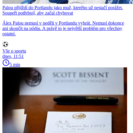
Palou přijíždí do Portlandu jako muž, kterého už nestačí porážet.
Soupeři potřebují, aby začal chybovat
Álex Palou nemusí v neděli v Portlandu vyhrát. Nemusí dokonce
ani skončit na pódiu. A právě to je největší problém pro všechny
ostatní.
Vše o sportu
dnes, 11:51
5 min