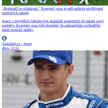
„Rozhodčí to očekávali.“ Korejský svaz je měl uplácet návštěvami
erotických salonů
Jeden z největších fotbalových skandálů posledních let nabírá nové
rozměry. Korejský svaz čelí obvinění, že zahraničním rozhodčím
platil erotické služby.
Aktuálně.cz - Sport
dnes, 11:51