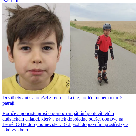
3 min
Devítiletý autista odešel z bytu na Letné, rodiče po něm marně
pátrají
Rodiče a policisté prosí o pomoc při pátrání po devítiletém
autistickém chlapci, který v pátek dopoledne odešel domova na
Letné. Od té doby ho neviděli. Rád jezdí dopravními prostředky a
také výtahem.