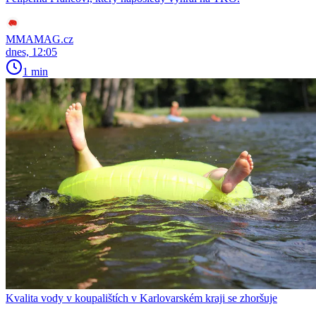
MMAMAG.cz
dnes, 12:05
1 min
Kvalita vody v koupalištích v Karlovarském kraji se zhoršuje