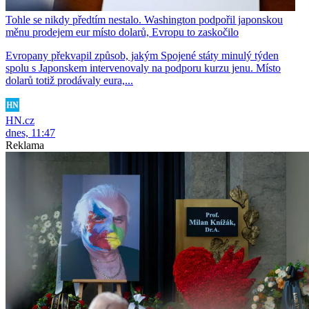
Tohle se nikdy předtím nestalo. Washington podpořil japonskou
měnu prodejem eur místo dolarů, Evropu to zaskočilo
Evropany překvapil způsob, jakým Spojené státy minulý týden
spolu s Japonskem intervenovaly na podporu kurzu jenu. Místo
dolarů totiž prodávaly eura,...
HN.cz
dnes, 11:47
Reklama