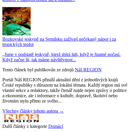
Bozkovské jeskyně na Semilsku zažívají nečekaný nápor i za
tropických teplot
„Jsme v podstatě jeskyně, která sbírá lidi, když je špatné počasí.
Když začne lít, tak máme návštěvnost...
Tento článek byl publikován ze zdrojů
Náš REGION
Portál Náš REGION přináší aktuální dění z jednotlivých krajů
České republiky s důrazem na lokální témata. Každý region má své
vlastní sekce a redaktory, takže čtenář najde nejen zprávy o politice
a ekonomice, ale i informace o kultuře, dopravě, školství nebo
životním stylu přímo ze svého...
Všechny články tohoto autora →
Další články z kategorie
Domácí