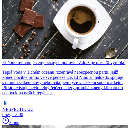
El Niño ovlivňuje ceny běžných potravin. Zdražuje přes 20 výrobků
Teplá voda v Tichém oceánu rozehrává nebezpečnou partii, jejíž
konec pocítíte přímo ve své peněžence. El Niño si málokdo spojuje
s ranním šálkem kávy nebo nákupem rýže v českém supermarketu.
Přesto existuje neviditelný řetězec, který promítá změny klimatu do
cenovek na našich regálech.
NESPECHEJ.cz
dnes, 12:00
3 min