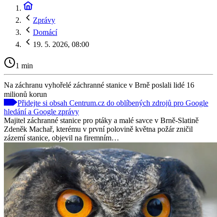
Zprávy
Domácí
19. 5. 2026, 08:00
1 min
Na záchranu vyhořelé záchranné stanice v Brně poslali lidé 16
milionů korun
Přidejte si obsah Centrum.cz do oblíbených zdrojů pro Google
hledání a Google zprávy
Majitel záchranné stanice pro ptáky a malé savce v Brně‑Slatině
Zdeněk Machař, kterému v první polovině května požár zničil
zázemí stanice, objevil na firemním…