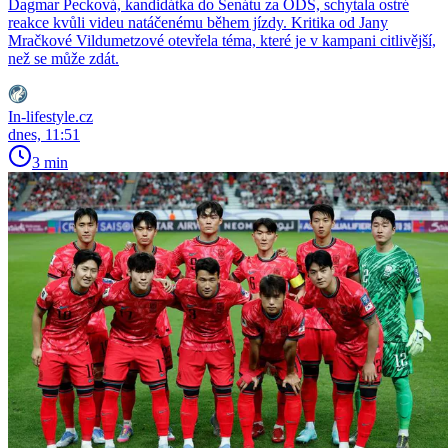
Dagmar Pecková, kandidátka do Senátu za ODS, schytala ostré
reakce kvůli videu natáčenému během jízdy. Kritika od Jany
Mračkové Vildumetzové otevřela téma, které je v kampani citlivější,
než se může zdát.
In-lifestyle.cz
dnes, 11:51
3 min