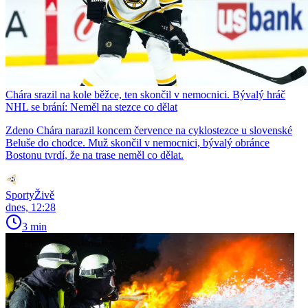
Chára srazil na kole běžce, ten skončil v nemocnici. Bývalý hráč
NHL se brání: Neměl na stezce co dělat
Zdeno Chára narazil koncem července na cyklostezce u slovenské
Beluše do chodce. Muž skončil v nemocnici, bývalý obránce
Bostonu tvrdí, že na trase neměl co dělat.
SportyŽivě
dnes, 12:28
3 min