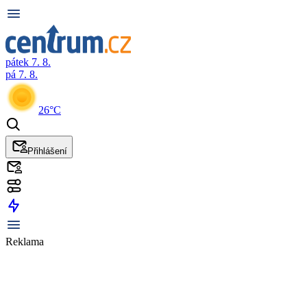
pátek 7. 8.
pá 7. 8.
26°C
Přihlášení
Reklama