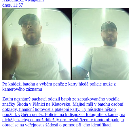
dnes, 11:57
Po krádeži batohu a výběru peněz z karty hledá policie muže z
kamerového záznamu
Zatím neznámý pachatel odcizil batoh ze zaparkovaného vozidla
značky Škoda v Plánici na Klatovsku. Majitel měl v batohu osobní
doklady, finanční hotovost a platební karty. Ty následně někdo
použil k výběru peněz. Policie má k dispozici fotografie z kamer, na
nichž je zachycen muž důležitý pro trestní řízení v tomto případu, a
obrací se na veřejnost s žádostí o pomoc při jeho identifikaci.