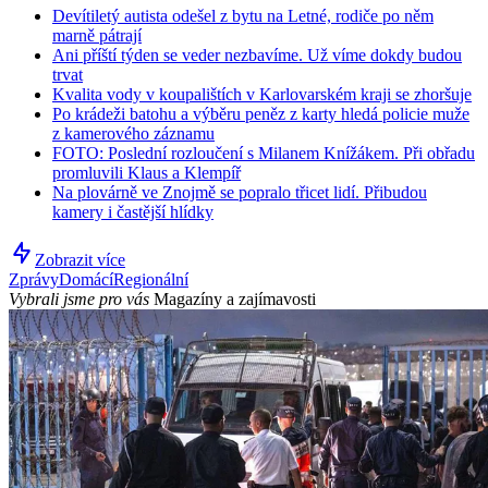
Devítiletý autista odešel z bytu na Letné, rodiče po něm
marně pátrají
Ani příští týden se veder nezbavíme. Už víme dokdy budou
trvat
Kvalita vody v koupalištích v Karlovarském kraji se zhoršuje
Po krádeži batohu a výběru peněz z karty hledá policie muže
z kamerového záznamu
FOTO: Poslední rozloučení s Milanem Knížákem. Při obřadu
promluvili Klaus a Klempíř
Na plovárně ve Znojmě se popralo třicet lidí. Přibudou
kamery i častější hlídky
Zobrazit více
Zprávy
Domácí
Regionální
Vybrali jsme pro vás
Magazíny a zajímavosti