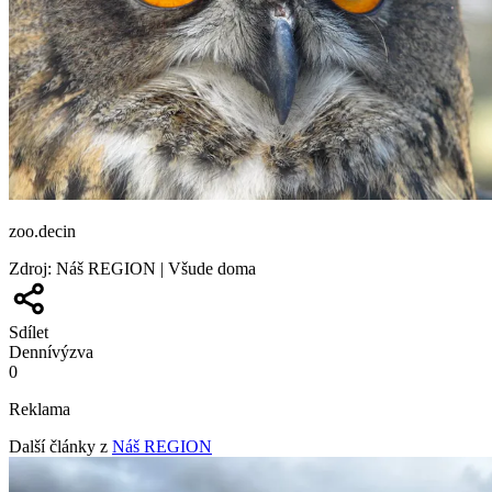
zoo.decin
Zdroj
:
Náš REGION | Všude doma
Sdílet
Denní
výzva
0
Reklama
Další články z
Náš REGION