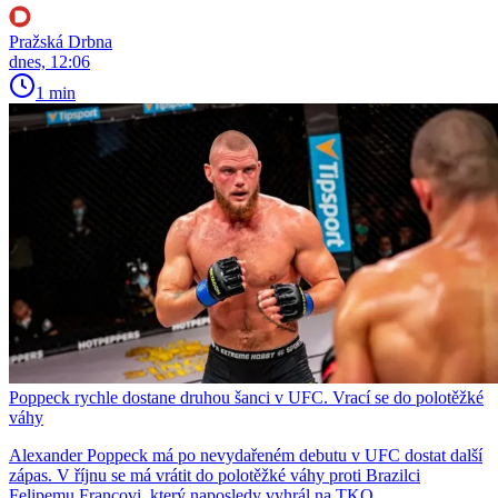
Pražská Drbna
dnes, 12:06
1 min
Poppeck rychle dostane druhou šanci v UFC. Vrací se do polotěžké
váhy
Alexander Poppeck má po nevydařeném debutu v UFC dostat další
zápas. V říjnu se má vrátit do polotěžké váhy proti Brazilci
Felipemu Francovi, který naposledy vyhrál na TKO.