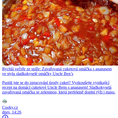
Rychlá večeře ze spíže: Zavařovaná cuketová omáčka s ananasem
ve stylu sladkokyselé omáčky Uncle Ben’s
Pustili jste se do zpracování úrody cuket? Vyzkoušejte vynikající
recept na domácí cuketové Uncle Bens s ananasem! Sladkokyselá
zavařovaná omáčka se zeleninou, která perfektně doplní rýži i maso.
Cooky.cz
dnes, 14:26