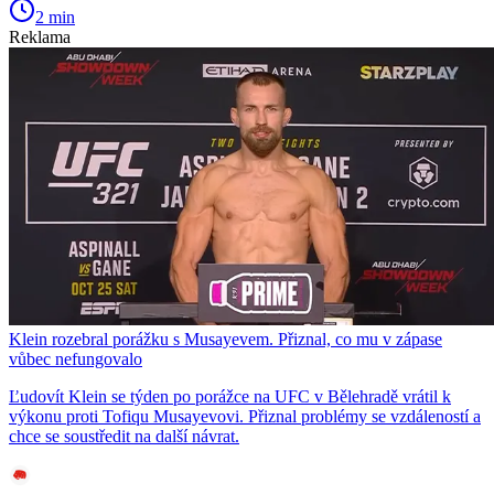
2 min
Reklama
Klein rozebral porážku s Musayevem. Přiznal, co mu v zápase
vůbec nefungovalo
Ľudovít Klein se týden po porážce na UFC v Bělehradě vrátil k
výkonu proti Tofiqu Musayevovi. Přiznal problémy se vzdáleností a
chce se soustředit na další návrat.