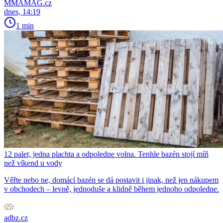
MMAMAG.cz
dnes, 14:19
1 min
12 palet, jedna plachta a odpoledne volna. Tenhle bazén stojí míň
než víkend u vody
Věřte nebo ne, domácí bazén se dá postavit i jinak, než jen nákupem
v obchodech – levně, jednoduše a klidně během jednoho odpoledne.
adbz.cz