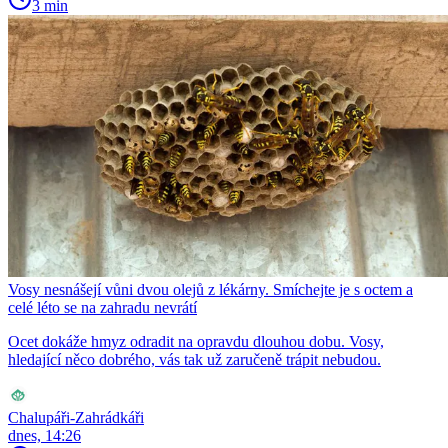
3 min
Vosy nesnášejí vůni dvou olejů z lékárny. Smíchejte je s octem a
celé léto se na zahradu nevrátí
Ocet dokáže hmyz odradit na opravdu dlouhou dobu. Vosy,
hledající něco dobrého, vás tak už zaručeně trápit nebudou.
Chalupáři-Zahrádkáři
dnes, 14:26