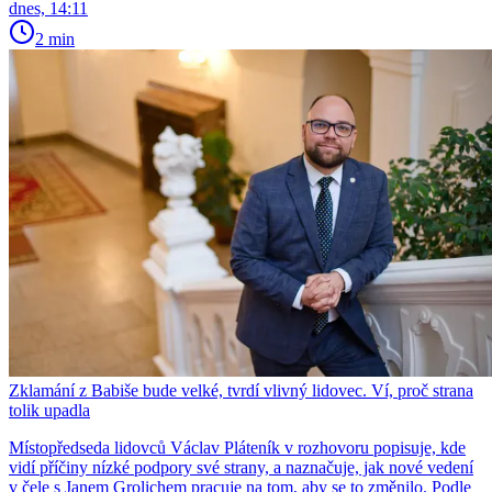
dnes, 14:11
2 min
Zklamání z Babiše bude velké, tvrdí vlivný lidovec. Ví, proč strana
tolik upadla
Místopředseda lidovců Václav Pláteník v rozhovoru popisuje, kde
vidí příčiny nízké podpory své strany, a naznačuje, jak nové vedení
v čele s Janem Grolichem pracuje na tom, aby se to změnilo. Podle