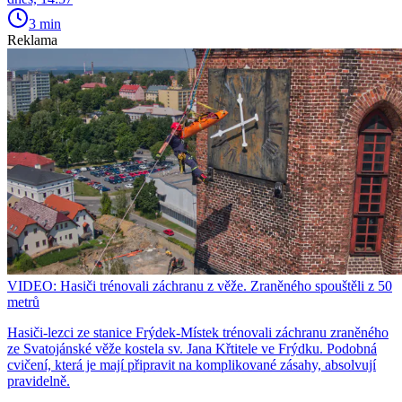
3 min
Reklama
VIDEO: Hasiči trénovali záchranu z věže. Zraněného spouštěli z 50
metrů
Hasiči-lezci ze stanice Frýdek-Místek trénovali záchranu zraněného
ze Svatojánské věže kostela sv. Jana Křtitele ve Frýdku. Podobná
cvičení, která je mají připravit na komplikované zásahy, absolvují
pravidelně.