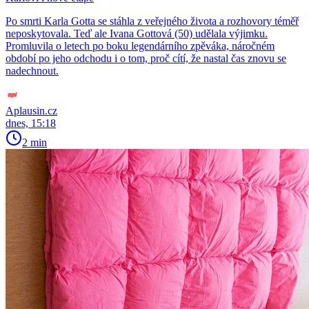
Po smrti Karla Gotta se stáhla z veřejného života a rozhovory téměř
neposkytovala. Teď ale Ivana Gottová (50) udělala výjimku.
Promluvila o letech po boku legendárního zpěváka, náročném
období po jeho odchodu i o tom, proč cítí, že nastal čas znovu se
nadechnout.
Aplausin.cz
dnes, 15:18
2 min