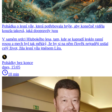
Pohádka o lesní víle, která potřebovala brýle, aby konečně viděla
kouzla taková, jaká doopravdy jsou
V samém srdci Hlubokého lesa, tam, kde se kapradí lesklo ranní
rosou a mech byl tak měkký, že by si na něm člověk nejraději ustlal
celý život, žila lesní víla jménem Líra.
Pohádky bez konce
dnes, 15:05
10 min