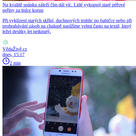
Na kvalitě spánku záleží čím dál víc. Lidé vykupují staré péřové
peřiny za tisíce korun
Při vyklízení starých skříní, duchnových truhlic po babičce nebo při
prohrabávání zásob na chalupě narážíme velmi často na textil, který
ležel desítky let netknutý.
VědaŽivě.cz
dnes, 15:17
2 min