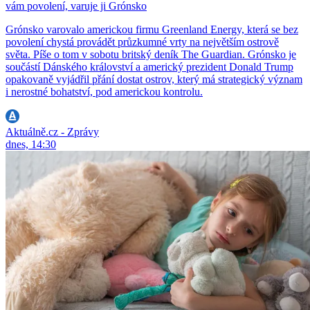
vám povolení, varuje ji Grónsko
Grónsko varovalo americkou firmu Greenland Energy, která se bez
povolení chystá provádět průzkumné vrty na největším ostrově
světa. Píše o tom v sobotu britský deník The Guardian. Grónsko je
součástí Dánského království a americký prezident Donald Trump
opakovaně vyjádřil přání dostat ostrov, který má strategický význam
i nerostné bohatství, pod americkou kontrolu.
Aktuálně.cz - Zprávy
dnes, 14:30