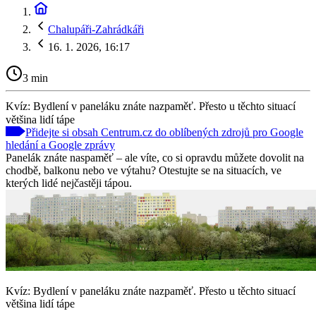
Chalupáři-Zahrádkáři
16. 1. 2026, 16:17
3 min
Kvíz: Bydlení v paneláku znáte nazpaměť. Přesto u těchto situací
většina lidí tápe
Přidejte si obsah Centrum.cz do oblíbených zdrojů pro Google
hledání a Google zprávy
Panelák znáte naspaměť – ale víte, co si opravdu můžete dovolit na
chodbě, balkonu nebo ve výtahu? Otestujte se na situacích, ve
kterých lidé nejčastěji tápou.
Kvíz: Bydlení v paneláku znáte nazpaměť. Přesto u těchto situací
většina lidí tápe