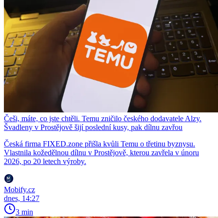
Češi, máte, co jste chtěli. Temu zničilo českého dodavatele Alzy.
Švadleny v Prostějově šijí poslední kusy, pak dílnu zavřou
Česká firma FIXED.zone přišla kvůli Temu o třetinu byznysu.
Vlastnila kožedělnou dílnu v Prostějově, kterou zavřela v únoru
2026, po 20 letech výroby.
Mobify.cz
dnes, 14:27
3 min