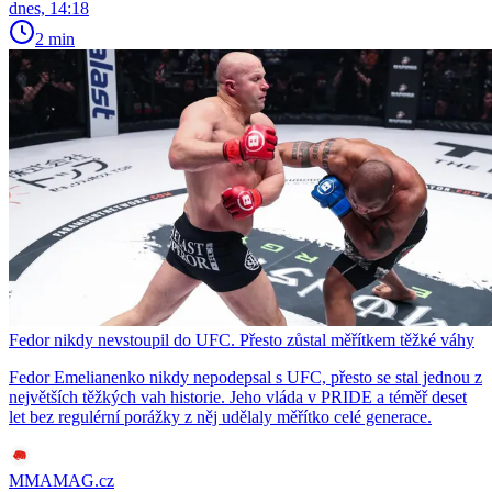
dnes, 14:18
2 min
Fedor nikdy nevstoupil do UFC. Přesto zůstal měřítkem těžké váhy
Fedor Emelianenko nikdy nepodepsal s UFC, přesto se stal jednou z
největších těžkých vah historie. Jeho vláda v PRIDE a téměř deset
let bez regulérní porážky z něj udělaly měřítko celé generace.
MMAMAG.cz