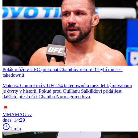
Polák může v UFC překonat Chabibův rekord. Chybí mu šest
takedownů
Mateusz Gamrot má v UFC 54 takedownů a mezi lehkými vahami
je čtvrtý v historii. Pokud proti Quillanu Salkilldovi přidá šest
dalších, přeskočí i Chabiba Nurmagomedova.
MMAMAG.cz
dnes, 14:29
1 min