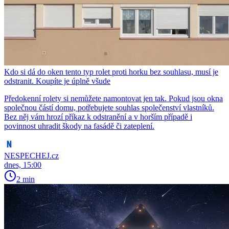
Kdo si dá do oken tento typ rolet proti horku bez souhlasu, musí je
odstranit. Koupíte je úplně všude
Předokenní rolety si nemůžete namontovat jen tak. Pokud jsou okna
společnou částí domu, potřebujete souhlas společenství vlastníků.
Bez něj vám hrozí příkaz k odstranění a v horším případě i
povinnost uhradit škody na fasádě či zateplení.
NESPECHEJ.cz
dnes, 15:00
2 min