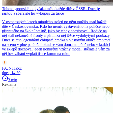
Tohoto japonského plyšáka mělo každé dítě v ČSSR. Dnes je
raritou a sběratelé ho vykupují za tisíce
V osmdesátých letech minulého století po něm toužilo snad každé
dítě v Československu. Kdo ho neměl vystaveného na poličce nebo
připnutého na školní brašně, jako by tehdy neexistoval. Rodiče na
něj stáli nekonečné fronty a platili za něj těžce vydobytými poukazy.
Dnes se tato legendární chlupatá hračka s plastovým obličejem vrací
na scénu v plné parádě. Pokud se vám doma na půdě nebo v krabici
ve sklepě dochoval jeden konkrétní vzácný model, sběratelé vám za
něj bez váhání vyplatí tisíce korun na ruku.
FAJNTIP.cz
dnes, 14:30
3 min
Reklama