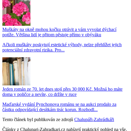
Muškáty na okně mohou kočku otrávit a vám vyvolat dýchací
potíže. Většina lidí je přitom pěstuje přímo v obýváku
Ačkoli muškáty poskytují estetické výhody, nelze přehlížet jejich
potenciální zdravotní rizika. Pro...
Jeden román ze 70. let dnes stojí přes 30 000 Kč. Možná ho máte
doma v poličce a nevíte, co držíte v ruce
Maďarské vydání Pynchonova románu se na aukci prodalo za
částku odpovídající desítkám tisíc korun. Rozhodl...
Tento článek byl publikován ze zdrojů
Chalupáři-Zahrádkáři
Články z Chalupari-Zahradkari.cz nabízejí praktický pohled na vše,