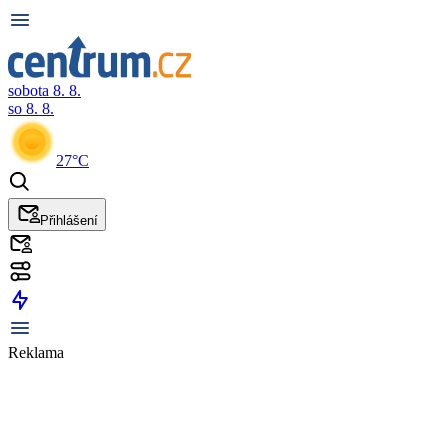
sobota 8. 8.
so 8. 8.
27°C
Přihlášení
Reklama