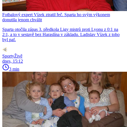
Fotbalový expert Vízek ztratil řeč. Sparta ho svým výkonem
donutila jenom chválit
Sparta otočila zápas 3. předkola Ligy mistrů proti Lyonu z 0:1 na
2:1, a to v sestavě bez Haraslína v základu. Ladislav Vízek z toho
byl paf.
SportyŽivě
dnes, 15:12
3 min