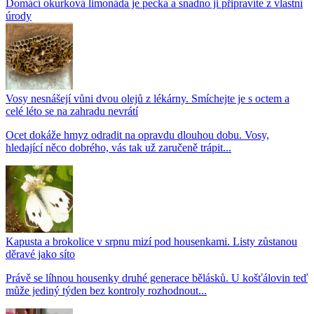
Domácí okurková limonáda je pecka a snadno ji připravíte z vlastní
úrody
Vosy nesnášejí vůni dvou olejů z lékárny. Smíchejte je s octem a
celé léto se na zahradu nevrátí
Ocet dokáže hmyz odradit na opravdu dlouhou dobu. Vosy,
hledající něco dobrého, vás tak už zaručeně trápit...
Kapusta a brokolice v srpnu mizí pod housenkami. Listy zůstanou
děravé jako síto
Právě se líhnou housenky druhé generace bělásků. U košťálovin teď
může jediný týden bez kontroly rozhodnout...