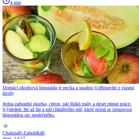
4 min
Domácí okurková limonáda je pecka a snadno ji připravíte z vlastní
úrody
Jedna zahradní okurka, citron, pár lístků máty a deset minut práce.
Výsledek: litr až litr a půl chladivého pití, které nemá se sirupovou
limonádou nic společného.
Chalupáři-Zahrádkáři
dnes, 14:57