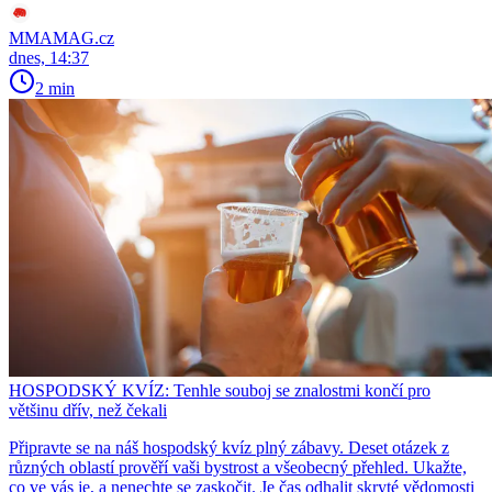
MMAMAG.cz
dnes, 14:37
2 min
HOSPODSKÝ KVÍZ: Tenhle souboj se znalostmi končí pro
většinu dřív, než čekali
Připravte se na náš hospodský kvíz plný zábavy. Deset otázek z
různých oblastí prověří vaši bystrost a všeobecný přehled. Ukažte,
co ve vás je, a nenechte se zaskočit. Je čas odhalit skryté vědomosti