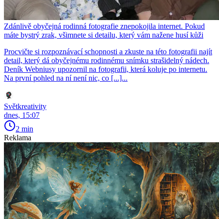
Zdánlivě obyčejná rodinná fotografie znepokojila internet. Pokud
máte bystrý zrak, všimnete si detailu, který vám nažene husí kůži
Procvičte si rozpoznávací schopnosti a zkuste na této fotografii najít
detail, který dá obyčejnému rodinnému snímku strašidelný nádech.
Deník Webniusy upozornil na fotografii, která koluje po internetu.
Na první pohled na ní není nic, co [...]...
Světkreativity
dnes, 15:07
2 min
Reklama