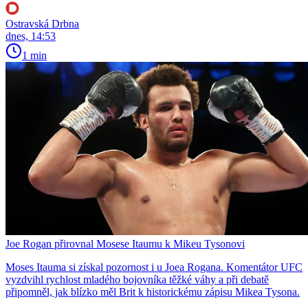
Ostravská Drbna
dnes, 14:53
1 min
Joe Rogan přirovnal Mosese Itaumu k Mikeu Tysonovi
Moses Itauma si získal pozornost i u Joea Rogana. Komentátor UFC
vyzdvihl rychlost mladého bojovníka těžké váhy a při debatě
připomněl, jak blízko měl Brit k historickému zápisu Mikea Tysona.