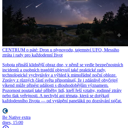
CENTRUM o páté: Dron u plynovodu, tajemství UFO, Messiho
ztráta i rady pro každodenní život
Sobota přináší klidnější obraz dne, v němž se vedle bezpečnostních
incidentů a osobních tragédií objevují také praktické rady,
technologické vychytávky a výhled k mimořádné noční obloze.
Zprávy z různých částí světa připomínají, že i zdánlivě obyčejný
víkend může přinést události s dlouhodobějším významem.
Pozornost poutají také příběhy lidí, kteří řeší vztahy, rodinné ztráty
nebo tlak veřejnosti. A nechybí ani témata, která se dotýkají
každodenního života — od vytápění paneláků po dozrávání rajčat.
Be Native extra
dnes, 15:00