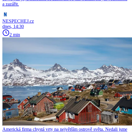
a zazářit.
NESPECHEJ.cz
dnes, 14:30
2 min
Americká firma chystá vrty na největším ostrově světa. Nedali jsme