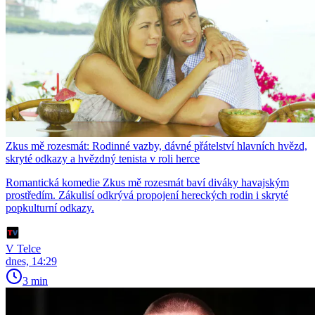
Zkus mě rozesmát: Rodinné vazby, dávné přátelství hlavních hvězd,
skryté odkazy a hvězdný tenista v roli herce
Romantická komedie Zkus mě rozesmát baví diváky havajským
prostředím. Zákulisí odkrývá propojení hereckých rodin i skryté
popkulturní odkazy.
V Telce
dnes, 14:29
3 min