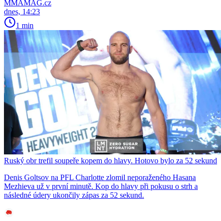
MMAMAG.cz
dnes, 14:23
1 min
Ruský obr trefil soupeře kopem do hlavy. Hotovo bylo za 52 sekund
Denis Goltsov na PFL Charlotte zlomil neporaženého Hasana
Mezhieva už v první minutě. Kop do hlavy při pokusu o strh a
následné údery ukončily zápas za 52 sekund.