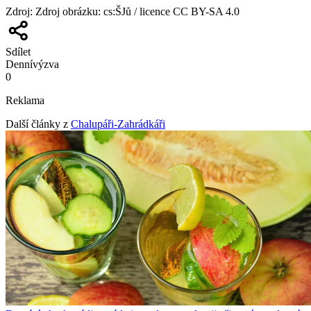
Zdroj
:
Zdroj obrázku: cs:ŠJů / licence CC BY-SA 4.0
Sdílet
Denní
výzva
0
Reklama
Další články z
Chalupáři-Zahrádkáři