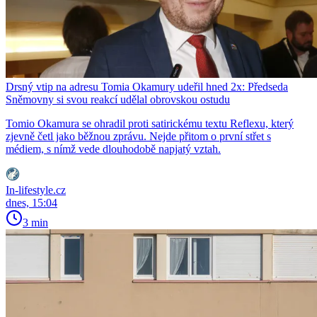
Drsný vtip na adresu Tomia Okamury udeřil hned 2x: Předseda
Sněmovny si svou reakcí udělal obrovskou ostudu
Tomio Okamura se ohradil proti satirickému textu Reflexu, který
zjevně četl jako běžnou zprávu. Nejde přitom o první střet s
médiem, s nímž vede dlouhodobě napjatý vztah.
In-lifestyle.cz
dnes, 15:04
3 min