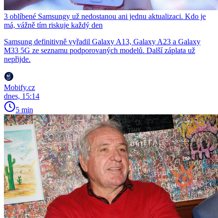
3 oblíbené Samsungy už nedostanou ani jednu aktualizaci. Kdo je
má, vážně tím riskuje každý den
Samsung definitivně vyřadil Galaxy A13, Galaxy A23 a Galaxy
M33 5G ze seznamu podporovaných modelů. Další záplata už
nepřijde.
Mobify.cz
dnes, 15:14
5 min