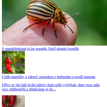
S mandelinkami si lze poradit. Stačí domácí postřik
Chilli papričky a zdraví: pomohou s hubnutím a posílí imunitu
Dříve se jim lidé kvůli pálivé chuti spíše vyhýbali, dnes jsou stále
více oblíbenější a přidáváme je do...