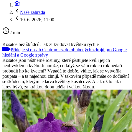
Naše zahrada
10. 6. 2026, 11:00
2 min
Kosatce bez škůdců: Jak zlikvidovat květilku rychle
Přidejte si obsah Centrum.cz do oblíbených zdrojů pro Google
hledání a Google zprávy
Kosatce jsou nádherné rostliny, které pěstujete kvůli jejich
neobvyklému květu. Jenomže, co když se vám rok co rok nedaří
probudit ho ke kvetení? Vypadá to dobře, vidíte, jak se vytvořila
poupata – a ta najednou zhnijí. V takovém případě máte co dočinění
se škůdcem, kterým je larva květilky kosatcové. A jak už to tak u
larev bývá, za krátkou dobu udělají velkou škodu.