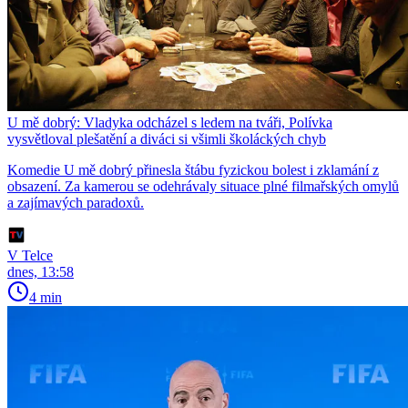
U mě dobrý: Vladyka odcházel s ledem na tváři, Polívka
vysvětloval plešatění a diváci si všimli školáckých chyb
Komedie U mě dobrý přinesla štábu fyzickou bolest i zklamání z
obsazení. Za kamerou se odehrávaly situace plné filmařských omylů
a zajímavých paradoxů.
V Telce
dnes, 13:58
4 min