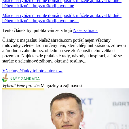
Mšice na rybízu? Tenhle domácí postřik můžete aplikovat klidně i
během sklizně – hmyzu škodí, ovoci ne
Mšice na rybízu? Tenhle domácí postřik můžete aplikovat klidně i
během sklizně – hmyzu škodí, ovoci ne....
Tento článek byl publikován ze zdrojů
Naše zahrada
Články z magazínu NašeZahrada.com potěší nejen všechny
milovníky zeleně. Jsou určeny těm, kteří chtějí mít krásnou, zdravou
a úrodnou zahradu bez ohledu na své zkušenosti nebo velikost
pozemku. Najdete zde praktické rady, návody a inspiraci, ať už se
staráte o zeleninové záhony, okrasné rostliny,...
Všechny články tohoto autora →
Vybrali jsme pro vás
Magazíny a zajímavosti