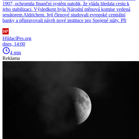
1907, ochromila finanční systém natolik, že vláda hledala cestu k
jeho stabilizaci. Výsledkem byla Národní měnová komise vedená
senátorem Aldrichem. Její členové studovali evropské centrální
banky a připravovali návrh nové instituce pro Spojené státy. Při
HlídacíPes.org
dnes, 14:00
4 min
Reklama