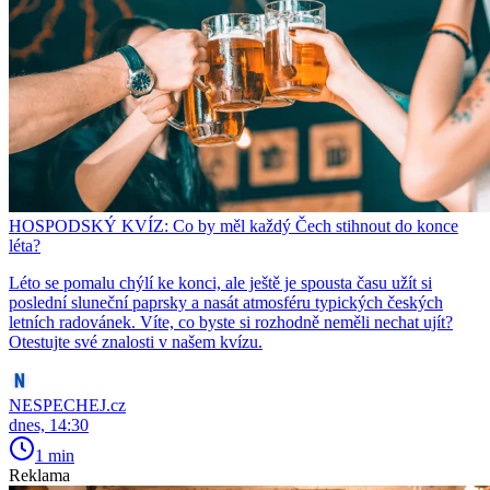
HOSPODSKÝ KVÍZ: Co by měl každý Čech stihnout do konce
léta?
Léto se pomalu chýlí ke konci, ale ještě je spousta času užít si
poslední sluneční paprsky a nasát atmosféru typických českých
letních radovánek. Víte, co byste si rozhodně neměli nechat ujít?
Otestujte své znalosti v našem kvízu.
NESPECHEJ.cz
dnes, 14:30
1 min
Reklama