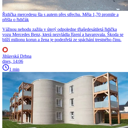
Řidička mercedesu šla s autem přes střechu. Měla 1,70 promile a
přišla o řidičák
Vážnou nehodu zažila v úterý odpoledne třiašedesátiletá řidička
vozu Mercedes Benz, která nezvládla řízení a havarovala. Škoda se
blíží milionu korun a žena je podezřelá ze spáchání trestného činu.
Jihlavská Drbna
dnes, 14:06
1 min