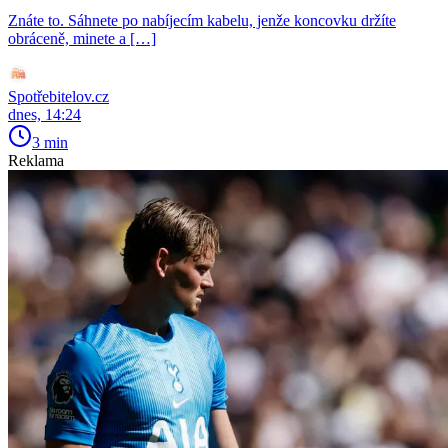
Znáte to. Sáhnete po nabíjecím kabelu, jenže koncovku držíte
obráceně, minete a […]
Spotřebitelov.cz
dnes, 14:24
3 min
Reklama