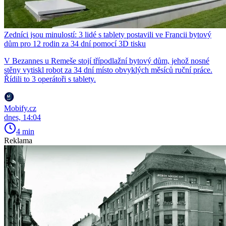
Zedníci jsou minulostí: 3 lidé s tablety postavili ve Francii bytový
dům pro 12 rodin za 34 dní pomocí 3D tisku
V Bezannes u Remeše stojí třípodlažní bytový dům, jehož nosné
stěny vytiskl robot za 34 dní místo obvyklých měsíců ruční práce.
Řídili to 3 operátoři s tablety.
Mobify.cz
dnes, 14:04
4 min
Reklama