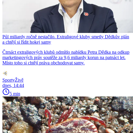
Půl miliardy ročně nestačilo. Extraligové kluby smetly Dědkův plán
a chtějí si řídit hokej samy
Čtrnáct extraligových klubů odmítlo nabídku Petra Dědka na odkup
marketingových práv soutěže za 9,6 miliardy korun na patnáct let.
Místo toho si chtějí práva obchodovat samy.
SportyŽivě
dnes, 14:44
5 min