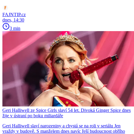
FAJNTIP.cz
dnes, 14:30
3 min
Geri Halliwell ze Spice Girls slaví 54 let. Divoká Ginger Spice dnes
žije v ústraní po boku miliardáře
Geri Halliwell slaví narozeniny a chystá se na roli v seriálu Jen
vraždy v budově. S manželem dnes navíc řeší budoucnost obřího