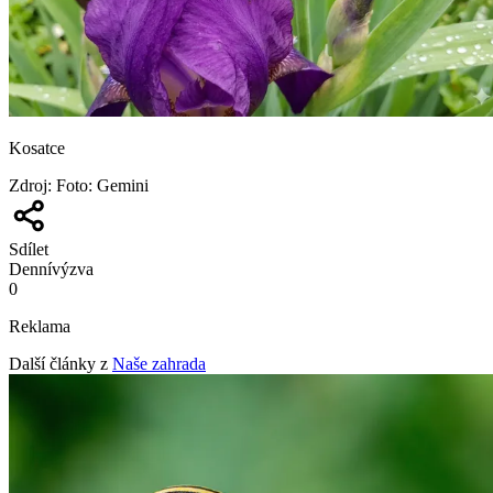
Kosatce
Zdroj
:
Foto: Gemini
Sdílet
Denní
výzva
0
Reklama
Další články z
Naše zahrada