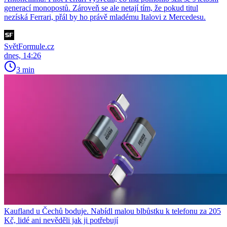
generací monopostů. Zároveň se ale netají tím, že pokud titul
nezíská Ferrari, přál by ho právě mladému Italovi z Mercedesu.
SvětFormule.cz
dnes, 14:26
3 min
Kaufland u Čechů boduje. Nabídl malou blbůstku k telefonu za 205
Kč, lidé ani nevěděli jak ji potřebují