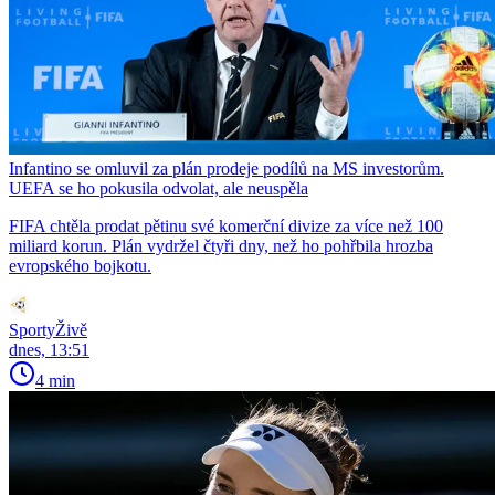
Infantino se omluvil za plán prodeje podílů na MS investorům.
UEFA se ho pokusila odvolat, ale neuspěla
FIFA chtěla prodat pětinu své komerční divize za více než 100
miliard korun. Plán vydržel čtyři dny, než ho pohřbila hrozba
evropského bojkotu.
SportyŽivě
dnes, 13:51
4 min