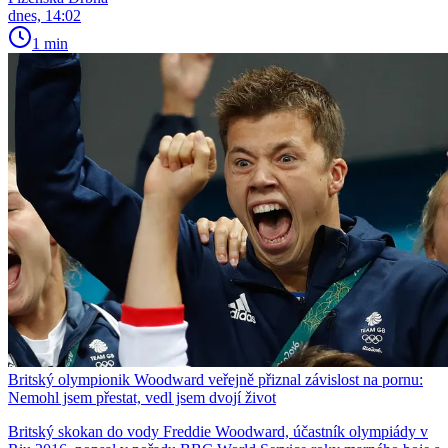
dnes, 14:02
1 min
Britský olympionik Woodward veřejně přiznal závislost na pornu:
Nemohl jsem přestat, vedl jsem dvojí život
Britský skokan do vody Freddie Woodward, účastník olympiády v