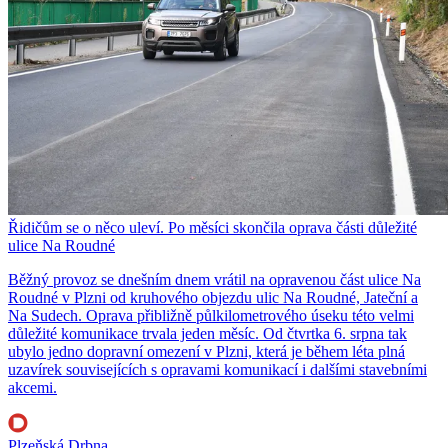
Řidičům se o něco uleví. Po měsíci skončila oprava části důležité
ulice Na Roudné
Běžný provoz se dnešním dnem vrátil na opravenou část ulice Na
Roudné v Plzni od kruhového objezdu ulic Na Roudné, Jateční a
Na Sudech. Oprava přibližně půlkilometrového úseku této velmi
důležité komunikace trvala jeden měsíc. Od čtvrtka 6. srpna tak
ubylo jedno dopravní omezení v Plzni, která je během léta plná
uzavírek souvisejících s opravami komunikací i dalšími stavebními
akcemi.
Plzeňská Drbna