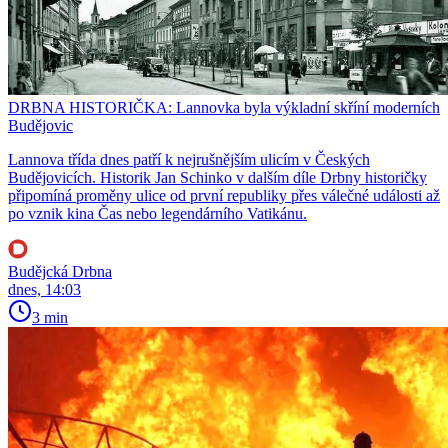
DRBNA HISTORIČKA: Lannovka byla výkladní skříní moderních
Budějovic
Lannova třída dnes patří k nejrušnějším ulicím v Českých
Budějovicích. Historik Jan Schinko v dalším díle Drbny historičky
připomíná proměny ulice od první republiky přes válečné události až
po vznik kina Čas nebo legendárního Vatikánu.
Budějcká Drbna
dnes, 14:03
3 min