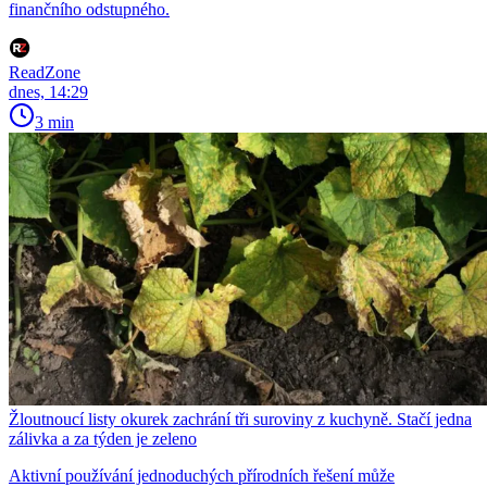
finančního odstupného.
ReadZone
dnes, 14:29
3 min
Žloutnoucí listy okurek zachrání tři suroviny z kuchyně. Stačí jedna
zálivka a za týden je zeleno
Aktivní používání jednoduchých přírodních řešení může