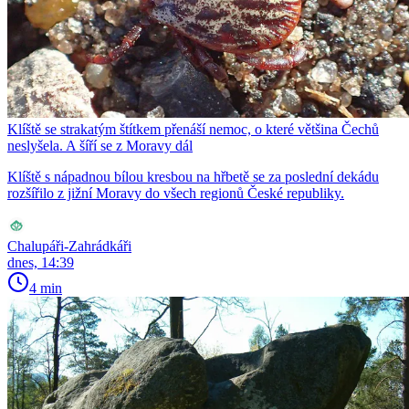
Klíště se strakatým štítkem přenáší nemoc, o které většina Čechů
neslyšela. A šíří se z Moravy dál
Klíště s nápadnou bílou kresbou na hřbetě se za poslední dekádu
rozšířilo z jižní Moravy do všech regionů České republiky.
Chalupáři-Zahrádkáři
dnes, 14:39
4 min