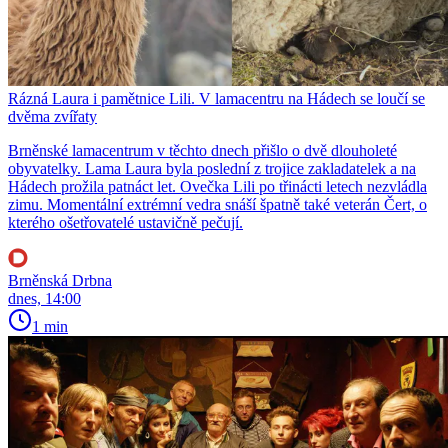
Rázná Laura i pamětnice Lili. V lamacentru na Hádech se loučí se
dvěma zvířaty
Brněnské lamacentrum v těchto dnech přišlo o dvě dlouholeté
obyvatelky. Lama Laura byla poslední z trojice zakladatelek a na
Hádech prožila patnáct let. Ovečka Lili po třinácti letech nezvládla
zimu. Momentální extrémní vedra snáší špatně také veterán Čert, o
kterého ošetřovatelé ustavičně pečují.
Brněnská Drbna
dnes, 14:00
1 min