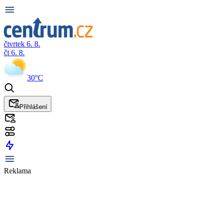
čtvrtek 6. 8.
čt 6. 8.
30°C
Přihlášení
Reklama