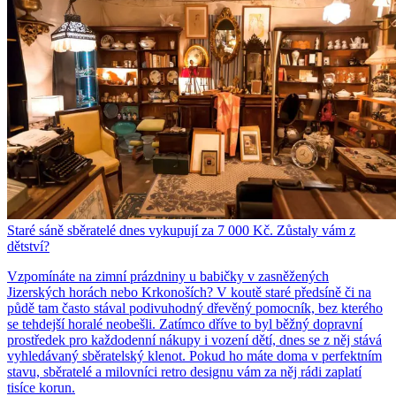
Staré sáně sběratelé dnes vykupují za 7 000 Kč. Zůstaly vám z
dětství?
Vzpomínáte na zimní prázdniny u babičky v zasněžených
Jizerských horách nebo Krkonoších? V koutě staré předsíně či na
půdě tam často stával podivuhodný dřevěný pomocník, bez kterého
se tehdejší horalé neobešli. Zatímco dříve to byl běžný dopravní
prostředek pro každodenní nákupy i vození dětí, dnes se z něj stává
vyhledávaný sběratelský klenot. Pokud ho máte doma v perfektním
stavu, sběratelé a milovníci retro designu vám za něj rádi zaplatí
tisíce korun.