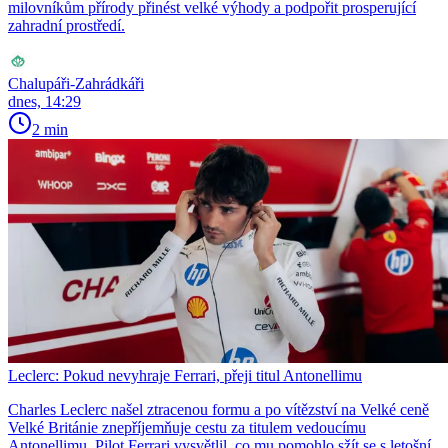
milovníkům přírody přinést velké výhody a podpořit prosperující
zahradní prostředí.
Chalupáři-Zahrádkáři
dnes, 14:29
2 min
Leclerc: Pokud nevyhraje Ferrari, přeji titul Antonellimu
Charles Leclerc našel ztracenou formu a po vítězství na Velké ceně
Velké Británie znepříjemňuje cestu za titulem vedoucímu
Antonellimu. Pilot Ferrari vysvětlil, co mu pomohlo sžít se s letošní