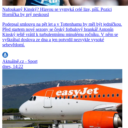
Nafoukaný Kinský? Hlavou se vymyká celé lize, píší. Pozici
Horníčka by prý neskousl
Podepsal smlouvu na pět let a v Tottenhamu by měl být jedničkou.
Před startem nové sezony se český fotbalový brankář Antonín
Kinský ještě vrátil k turbulentnímu minulému ročníku. V něm se
vyškrábal doslova ze dna a jen potvrdil nezvykle vysoké
sebevědomí.
Aktuálně.cz - Sport
dnes, 14:22