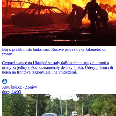
Boj o přežití místo tankování. Rusové pálí i stovky kilometrů od
fronty
Čerpací stanice na Ukrajině se staly dalším cílem ruských dronů a
úřady za jediný měsíc zaznamenaly desítky útoků. Údery přitom cílí
nejen na frontové regiony, ale i na vnitrozemí.
Aktuálně.cz - Zprávy
dnes, 14:03