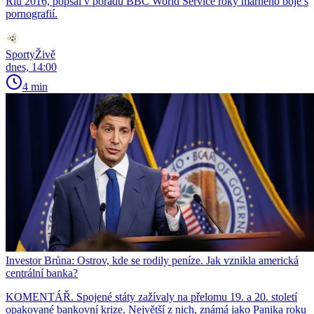
Riu 2016, popsal v pořadu BBC World Service roky marného boje s
pornografií.
SportyŽivě
dnes, 14:00
4 min
Investor Brůna: Ostrov, kde se rodily peníze. Jak vznikla americká
centrální banka?
KOMENTÁŘ. Spojené státy zažívaly na přelomu 19. a 20. století
opakované bankovní krize. Největší z nich, známá jako Panika roku