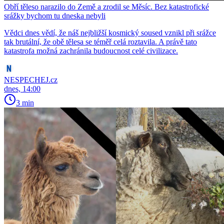
Obří těleso narazilo do Země a zrodil se Měsíc. Bez katastrofické
srážky bychom tu dneska nebyli
Vědci dnes vědí, že náš nejbližší kosmický soused vznikl při srážce
tak brutální, že obě tělesa se téměř celá roztavila. A právě tato
katastrofa možná zachránila budoucnost celé civilizace.
NESPECHEJ.cz
dnes, 14:00
3 min