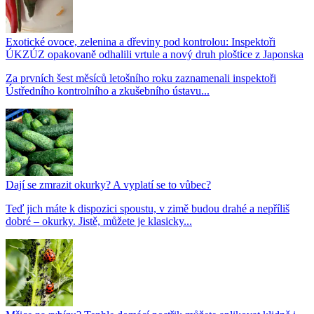
Exotické ovoce, zelenina a dřeviny pod kontrolou: Inspektoři
ÚKZÚZ opakovaně odhalili vrtule a nový druh ploštice z Japonska
Za prvních šest měsíců letošního roku zaznamenali inspektoři
Ústředního kontrolního a zkušebního ústavu...
Dají se zmrazit okurky? A vyplatí se to vůbec?
Teď jich máte k dispozici spoustu, v zimě budou drahé a nepříliš
dobré – okurky. Jistě, můžete je klasicky...