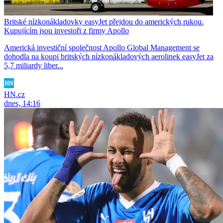
Britské nízkonákladovky easyJet přejdou do amerických rukou.
Kupujícím jsou investoři z firmy Apollo
Americká investiční společnost Apollo Global Management se
dohodla na koupi britských nízkonákladových aerolinek easyJet za
5,7 miliardy liber...
HN.cz
dnes, 14:16