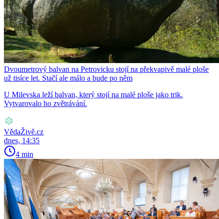
Dvoumetrový balvan na Petrovicku stojí na překvapivě malé ploše
už tisíce let. Stačí ale málo a bude po něm
U Milevska leží balvan, který stojí na malé ploše jako trik.
Vytvarovalo ho zvětrávání.
VědaŽivě.cz
dnes, 14:35
4 min