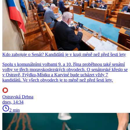
Kdo zabojuje o Senát? Kandidátů je v kraji méně než před šesti lety
Spolu s komunálními volbami 9. a 10. října proběhnou také senátní
volby ve třech moravskoslezských obvodech. O senátorské křeslo se
v Ostravě, Frýdku-Místku a Karviné bude ucházet vždy 7
kandidátů. Ve všech obvodech je to méně než před šesti lety.
Ostravská Drbna
dnes, 14:34
2 min