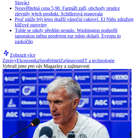
Slováci
Neuvěřitelná cena 5,90. Farmáři zuří, obchody prudce
zlevnily jejich produkt. Schillerová reagovala
Proč může být letos dražší vánoční cukroví. El Niño zdražuje
klíčové suroviny
Tohle se nikdy předtím nestalo. Washington podpořil
japonskou měnu prodejem eur místo dolarů, Evropu to
zaskočilo
Zobrazit více
Zprávy
Ekonomika
Spotřebitel
Zajímavosti
IT a technologie
Vybrali jsme pro vás
Magazíny a zajímavosti