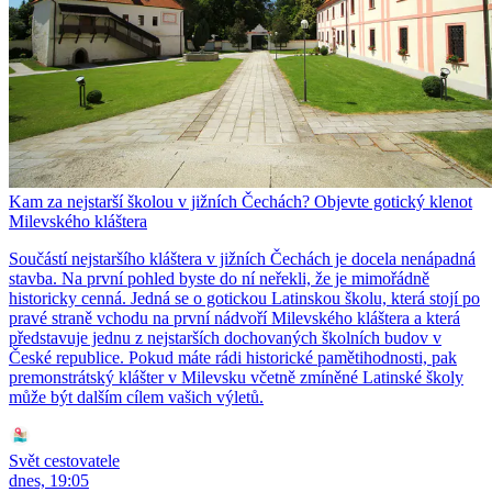
Kam za nejstarší školou v jižních Čechách? Objevte gotický klenot
Milevského kláštera
Součástí nejstaršího kláštera v jižních Čechách je docela nenápadná
stavba. Na první pohled byste do ní neřekli, že je mimořádně
historicky cenná. Jedná se o gotickou Latinskou školu, která stojí po
pravé straně vchodu na první nádvoří Milevského kláštera a která
představuje jednu z nejstarších dochovaných školních budov v
České republice. Pokud máte rádi historické pamětihodnosti, pak
premonstrátský klášter v Milevsku včetně zmíněné Latinské školy
může být dalším cílem vašich výletů.
Svět cestovatele
dnes, 19:05