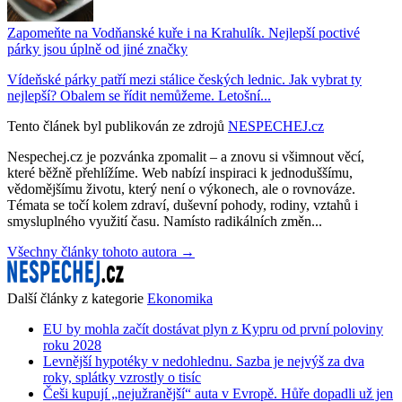
Zapomeňte na Vodňanské kuře i na Krahulík. Nejlepší poctivé
párky jsou úplně od jiné značky
Vídeňské párky patří mezi stálice českých lednic. Jak vybrat ty
nejlepší? Obalem se řídit nemůžeme. Letošní...
Tento článek byl publikován ze zdrojů
NESPECHEJ.cz
Nespechej.cz je pozvánka zpomalit – a znovu si všimnout věcí,
které běžně přehlížíme. Web nabízí inspiraci k jednoduššímu,
vědomějšímu životu, který není o výkonech, ale o rovnováze.
Témata se točí kolem zdraví, duševní pohody, rodiny, vztahů i
smysluplného využití času. Namísto radikálních změn...
Všechny články tohoto autora →
Další články z kategorie
Ekonomika
EU by mohla začít dostávat plyn z Kypru od první poloviny
roku 2028
Levnější hypotéky v nedohlednu. Sazba je nejvýš za dva
roky, splátky vzrostly o tisíc
Češi kupují „nejužranější“ auta v Evropě. Hůře dopadli už jen