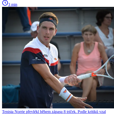
3 min
Tenista Norrie převlékl během zápasu 8 triček. Podle kritiků vzal