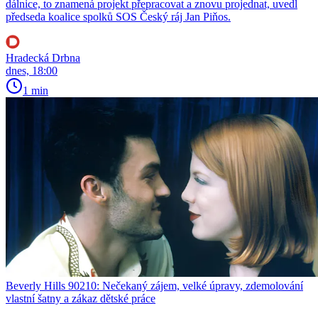
dálnice, to znamená projekt přepracovat a znovu projednat, uvedl
předseda koalice spolků SOS Český ráj Jan Piňos.
Hradecká Drbna
dnes, 18:00
1 min
Beverly Hills 90210: Nečekaný zájem, velké úpravy, zdemolování
vlastní šatny a zákaz dětské práce