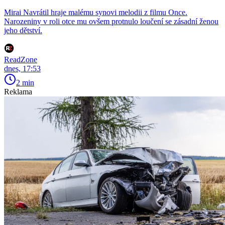
Mirai Navrátil hraje malému synovi melodii z filmu Once.
Narozeniny v roli otce mu ovšem protnulo loučení se zásadní ženou
jeho dětství.
ReadZone
dnes, 17:53
2 min
Reklama