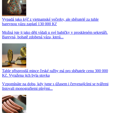
Vypadá jako kýč z vietnamské večerky, ale sběratelé za tuhle
barevnou vázu zaplatí 130 000 Kč
Možná jste ji jako děti vídali u své babičky v proskleném sekretáři.
Barevná, bohatě zdobená váza, která...
Tahle přisprostlá mince české ražby má pro sbětatele cenu 300 000
Kč. Vyražena jich byla stovka
Vzpomínáte na dobu, kdy jsme s úžasem i červenajícími se tvářemi
listovali monografiemi plnými...