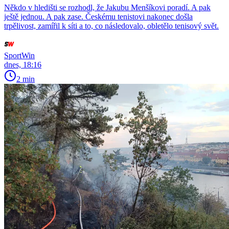
Někdo v hledišti se rozhodl, že Jakubu Menšíkovi poradí. A pak
ještě jednou. A pak zase. Českému tenistovi nakonec došla
trpělivost, zamířil k síti a to, co následovalo, obletělo tenisový svět.
SportWin
dnes, 18:16
2 min