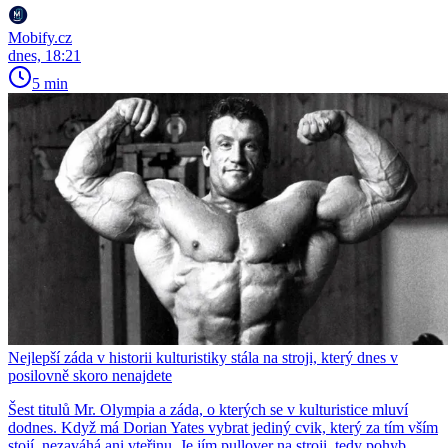
Mobify.cz
dnes, 18:21
5 min
Nejlepší záda v historii kulturistiky stála na stroji, který dnes v
posilovně skoro nenajdete
Šest titulů Mr. Olympia a záda, o kterých se v kulturistice mluví
dodnes. Když má Dorian Yates vybrat jediný cvik, který za tím vším
stojí, nezaváhá ani vteřinu. Je jím pullover na stroji, tedy pohyb,