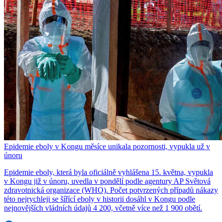
Epidemie eboly v Kongu měsíce unikala pozornosti, vypukla už v
únoru
Epidemie eboly, která byla oficiálně vyhlášena 15. května, vypukla
v Kongu již v únoru, uvedla v pondělí podle agentury AP Světová
zdravotnická organizace (WHO). Počet potvrzených případů nákazy
této nejrychleji se šířící eboly v historii dosáhl v Kongu podle
nejnovějších vládních údajů 4 200, včetně více než 1 900 obětí.