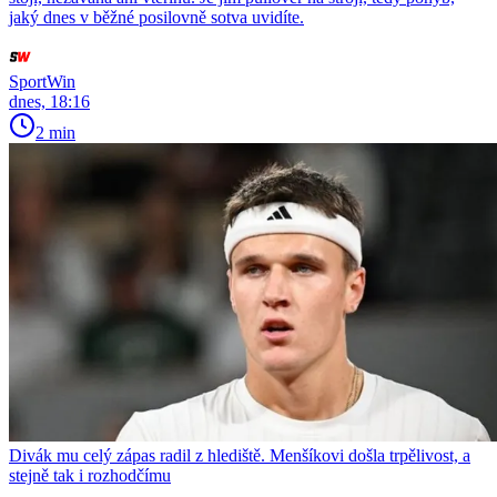
jaký dnes v běžné posilovně sotva uvidíte.
SportWin
dnes, 18:16
2 min
Divák mu celý zápas radil z hlediště. Menšíkovi došla trpělivost, a
stejně tak i rozhodčímu