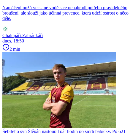
Namáčení nožů ve slané vodě sice nenahradí potřebu pravidelného
broušení, ale slouží jako účinná prevence, která udrží ostrost o něco
déle.
Chalupáři-Zahrádkáři
dnes, 18:50
2 min
Šebrleho syn Štěpán nastoupil pár hodin po smrti babičky. Po 621