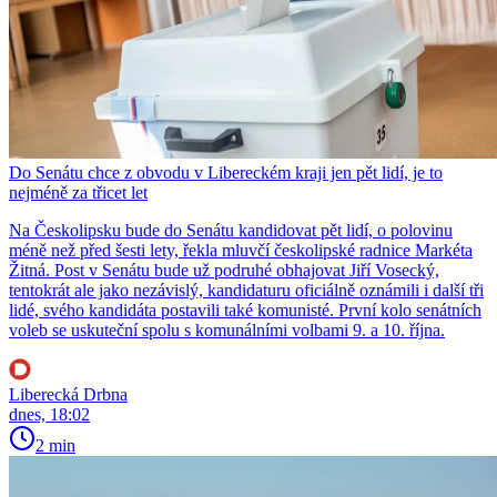
Do Senátu chce z obvodu v Libereckém kraji jen pět lidí, je to
nejméně za třicet let
Na Českolipsku bude do Senátu kandidovat pět lidí, o polovinu
méně než před šesti lety, řekla mluvčí českolipské radnice Markéta
Žitná. Post v Senátu bude už podruhé obhajovat Jiří Vosecký,
tentokrát ale jako nezávislý, kandidaturu oficiálně oznámili i další tři
lidé, svého kandidáta postavili také komunisté. První kolo senátních
voleb se uskuteční spolu s komunálními volbami 9. a 10. října.
Liberecká Drbna
dnes, 18:02
2 min