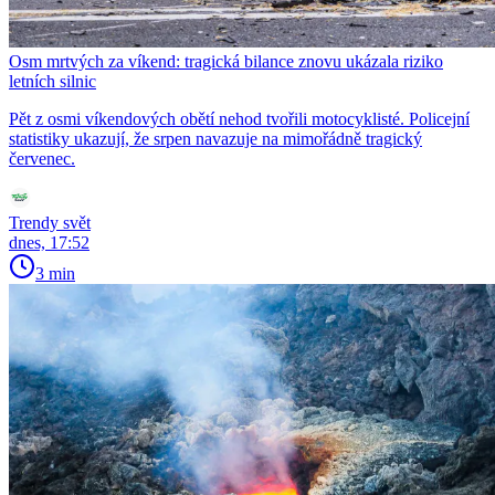
Osm mrtvých za víkend: tragická bilance znovu ukázala riziko
letních silnic
Pět z osmi víkendových obětí nehod tvořili motocyklisté. Policejní
statistiky ukazují, že srpen navazuje na mimořádně tragický
červenec.
Trendy svět
dnes, 17:52
3 min