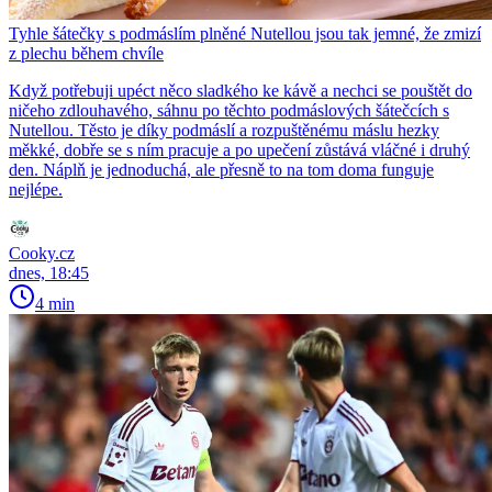
Tyhle šátečky s podmáslím plněné Nutellou jsou tak jemné, že zmizí
z plechu během chvíle
Když potřebuji upéct něco sladkého ke kávě a nechci se pouštět do
ničeho zdlouhavého, sáhnu po těchto podmáslových šátečcích s
Nutellou. Těsto je díky podmáslí a rozpuštěnému máslu hezky
měkké, dobře se s ním pracuje a po upečení zůstává vláčné i druhý
den. Náplň je jednoduchá, ale přesně to na tom doma funguje
nejlépe.
Cooky.cz
dnes, 18:45
4 min