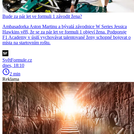
Bude za pár let ve formuli 1 závodit žena?
Ambasadorka Aston Martinu a bývalá závodnice W Series Jessica
Hawkins věří, že se za pár let ve formuli 1 objeví žena. Podporuje
F1 Academy v úsilí vychovávat talentované ženy schopné bojovat o
místa na startovním roštu.
SvětFormule.cz
dnes, 18:10
2 min
Reklama