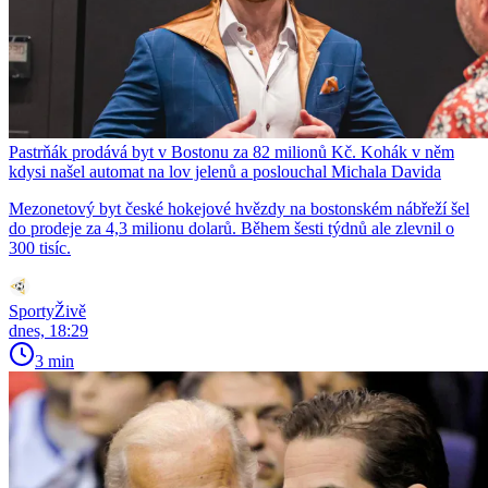
Pastrňák prodává byt v Bostonu za 82 milionů Kč. Kohák v něm
kdysi našel automat na lov jelenů a poslouchal Michala Davida
Mezonetový byt české hokejové hvězdy na bostonském nábřeží šel
do prodeje za 4,3 milionu dolarů. Během šesti týdnů ale zlevnil o
300 tisíc.
SportyŽivě
dnes, 18:29
3 min