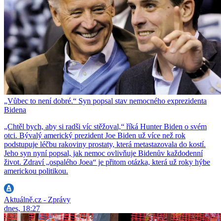
„Vůbec to není dobré.“ Syn popsal stav nemocného exprezidenta
Bidena
„Chtěl bych, aby si radši víc stěžoval,“ říká Hunter Biden o svém
otci. Bývalý americký prezident Joe Biden už více než rok
podstupuje léčbu rakoviny prostaty, která metastazovala do kostí.
Jeho syn nyní popsal, jak nemoc ovlivňuje Bidenův každodenní
život. Zdraví „ospalého Joea“ je přitom otázka, která už roky hýbe
americkou politikou.
Aktuálně.cz - Zprávy
dnes, 18:27