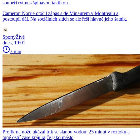
soupeři rytmus špinavou taktikou
Cameron Norrie otočil zápas s de Minaurem v Montrealu a
postoupil dál. Na sociálních sítích se ale řeší hlavně jeho šatník.
SportyŽivě
dnes, 19:01
3 min
Profík na nože ukázal trik se slanou vodou: 25 minut v roztoku a
tupé ostří zase krájí rajče jako máslo