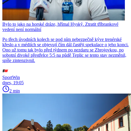
Bylo to jako na horské dráze, hřímal Hyský. Ztratit tříbrankové
vedení není normální
Po třech úvodních kolech se pod ním nebezpečně kýve trenérské
křeslo a v médiích se objevují čím dál častěji spekulace o jeho konci.
Ono už tomu tak bylo před týdnem po nezdaru se Zbrojovkou, po
sobotní divoké přestřelce 5:5 na půdě Teplic se tento stav nezměnil,
spíše zintenzivnil.
SportWin
dnes, 19:05
2 min