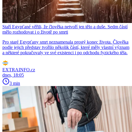
Staří Egypťané věřili, že člověka netvoří jen tělo a duše. Sedm částí
mělo rozhodovat i o životě po smrti
Pro staré Egypťany smrt neznamenala prostý konec života. Člověka
podle jejich představ tvořilo několik částí, které měly vlastní význam
a některé pokračovaly ve své existenci i po odchodu fyzického těla.
EXTRAINFO.cz
dnes, 18:05
3 min