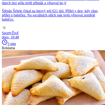
dnech bez gólu trefil přímák a věnoval ho jí
Štěpán Šebrle čekal na ligový gól 621 dní. Přišel v den, kdy ráno
přišel o babičku. Na sociálních sítích pak trefu věnoval zemřelé
babičce.
SportyŽivě
dnes, 18:48
3 min
Reklama