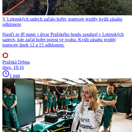
V Letenských sadech začalo hořet, tramvaje jezdily kvůli zásahu
odklonem
Hasiči ze tří stanic i útvar Pražského hradu zasahují v Letenských
sadech, kde začal hořet porost ve svahu. Kvůli zásahu jezdily
tramvaje linek 12 a 15 odklonem.
Pražská Drbna
dnes, 18:16
1 min