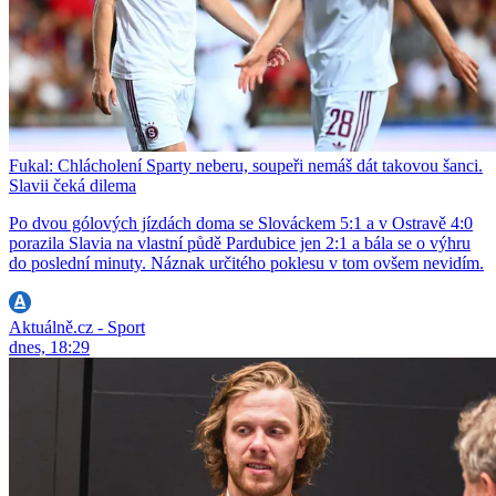
Fukal: Chlácholení Sparty neberu, soupeři nemáš dát takovou šanci.
Slavii čeká dilema
Po dvou gólových jízdách doma se Slováckem 5:1 a v Ostravě 4:0
porazila Slavia na vlastní půdě Pardubice jen 2:1 a bála se o výhru
do poslední minuty. Náznak určitého poklesu v tom ovšem nevidím.
Aktuálně.cz - Sport
dnes, 18:29