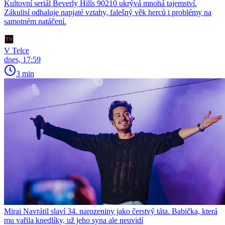
Kultovní seriál Beverly Hills 90210 ukrývá mnohá tajemství.
Zákulisí odhaluje napjaté vztahy, falešný věk herců i problémy na
samotném natáčení.
V Telce
dnes, 17:59
3 min
Mirai Navrátil slaví 34. narozeniny jako čerstvý táta. Babička, která
mu vařila knedlíky, už jeho syna ale neuvidí