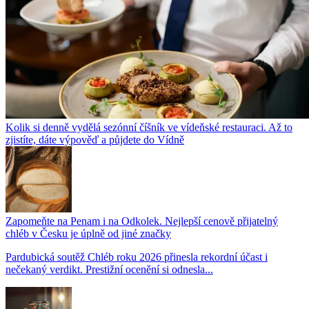
Kolik si denně vydělá sezónní číšník ve vídeňské restauraci. Až to
zjistíte, dáte výpověď a půjdete do Vídně
Zapomeňte na Penam i na Odkolek. Nejlepší cenově přijatelný
chléb v Česku je úplně od jiné značky
Pardubická soutěž Chléb roku 2026 přinesla rekordní účast i
nečekaný verdikt. Prestižní ocenění si odnesla...