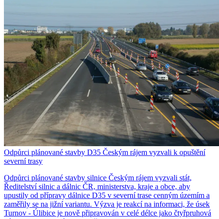
Odpůrci plánované stavby D35 Českým rájem vyzvali k opuštění
severní trasy
Odpůrci plánované stavby silnice Českým rájem vyzvali stát,
Ředitelství silnic a dálnic ČR, ministerstva, kraje a obce, aby
upustily od přípravy dálnice D35 v severní trase cenným územím a
zaměřily se na jižní variantu. Výzva je reakcí na informaci, že úsek
Turnov - Úlibice je nově připravován v celé délce jako čtyřpruhová