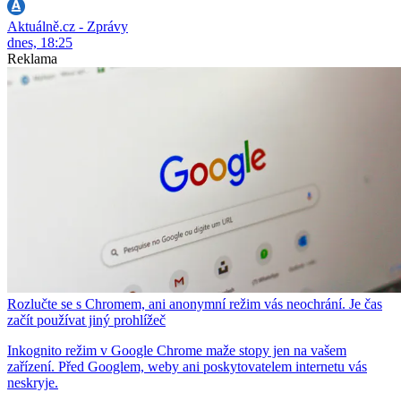
Aktuálně.cz - Zprávy
dnes, 18:25
Reklama
Rozlučte se s Chromem, ani anonymní režim vás neochrání. Je čas
začít používat jiný prohlížeč
Inkognito režim v Google Chrome maže stopy jen na vašem
zařízení. Před Googlem, weby ani poskytovatelem internetu vás
neskryje.