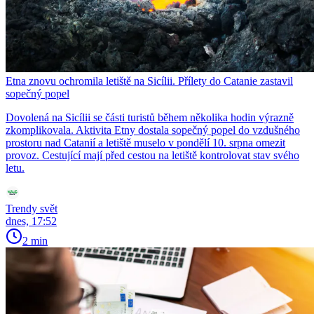
Etna znovu ochromila letiště na Sicílii. Přílety do Catanie zastavil
sopečný popel
Dovolená na Sicílii se části turistů během několika hodin výrazně
zkomplikovala. Aktivita Etny dostala sopečný popel do vzdušného
prostoru nad Catanií a letiště muselo v pondělí 10. srpna omezit
provoz. Cestující mají před cestou na letiště kontrolovat stav svého
letu.
Trendy svět
dnes, 17:52
2 min