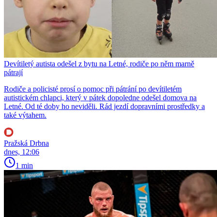
Devítiletý autista odešel z bytu na Letné, rodiče po něm marně
pátrají
Rodiče a policisté prosí o pomoc při pátrání po devítiletém
autistickém chlapci, který v pátek dopoledne odešel domova na
Letné. Od té doby ho neviděli. Rád jezdí dopravními prostředky a
také výtahem.
Pražská Drbna
dnes, 12:06
1 min