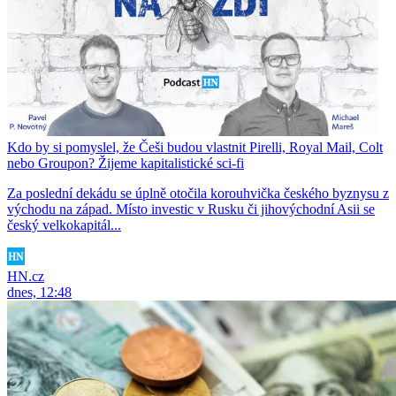
Kdo by si pomyslel, že Češi budou vlastnit Pirelli, Royal Mail, Colt
nebo Groupon? Žijeme kapitalistické sci-fi
Za poslední dekádu se úplně otočila korouhvička českého byznysu z
východu na západ. Místo investic v Rusku či jihovýchodní Asii se
český velkokapitál...
HN.cz
dnes, 12:48