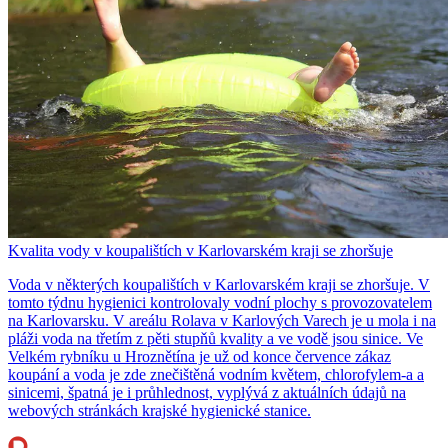
Kvalita vody v koupalištích v Karlovarském kraji se zhoršuje
Voda v některých koupalištích v Karlovarském kraji se zhoršuje. V
tomto týdnu hygienici kontrolovaly vodní plochy s provozovatelem
na Karlovarsku. V areálu Rolava v Karlových Varech je u mola i na
pláži voda na třetím z pěti stupňů kvality a ve vodě jsou sinice. Ve
Velkém rybníku u Hroznětína je už od konce července zákaz
koupání a voda je zde znečištěná vodním květem, chlorofylem-a a
sinicemi, špatná je i průhlednost, vyplývá z aktuálních údajů na
webových stránkách krajské hygienické stanice.