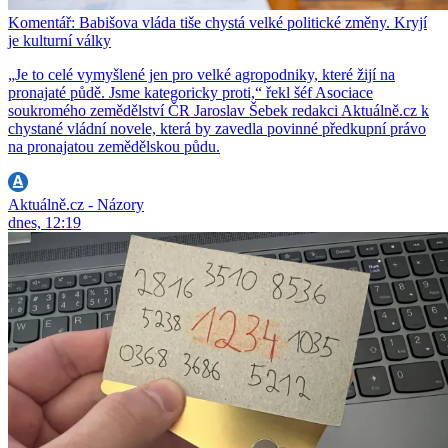
Komentář: Babišova vláda tiše chystá velké politické změny. Kryjí
je kulturní války
„Je to celé vymyšlené jen pro velké agropodniky, které žijí na
pronajaté půdě. Jsme kategoricky proti,“ řekl šéf Asociace
soukromého zemědělství ČR Jaroslav Šebek redakci Aktuálně.cz k
chystané vládní novele, která by zavedla povinné předkupní právo
na pronajatou zemědělskou půdu.
Aktuálně.cz - Názory
dnes, 12:19