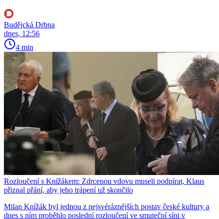
Budějcká Drbna
dnes, 12:56
4 min
Rozloučení s Knížákem: Zdrcenou vdovu museli podpírat, Klaus
přiznal přání, aby jeho trápení už skončilo
Milan Knížák byl jednou z nejsvéráznějších postav české kultury a
dnes s ním proběhlo poslední rozloučení ve smuteční síni v