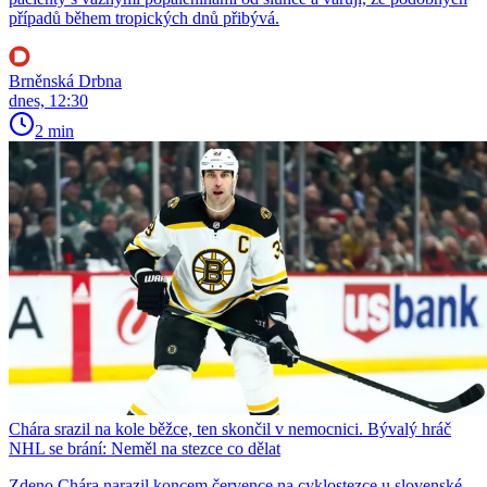
případů během tropických dnů přibývá.
Brněnská Drbna
dnes, 12:30
2 min
Chára srazil na kole běžce, ten skončil v nemocnici. Bývalý hráč
NHL se brání: Neměl na stezce co dělat
Zdeno Chára narazil koncem července na cyklostezce u slovenské