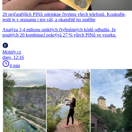
20 nejčastějších PINů odemkne čtvrtinu všech telefonů. Koukněte,
jestli je v seznamu i ten váš, a okamžitě ho změňte
Analýza 3,4 milionu uniklých čtyřmístných kódů odhalila, že
pouhých 20 kombinací pokrývá 27 % všech PINů ve vzorku.
Mobify.cz
dnes, 12:16
4 min