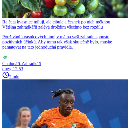
Rajčata kvasnice milují, ale cibule a česnek po nich měknou.
Většina zahrádkářů zalévá droždím všechno bez rozdílu
Používání kvasnicových hnojiv má na vaši zahradu spoustu
pozitivních účinků. Aby tomu tak však skutečně bylo, musíte
pamatovat na tato jednoduchá pravidla.
Chalupáři-Zahrádkáři
dnes, 12:53
2 min