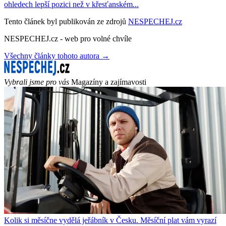
ohledech lepší pozici než v křesťanském...
Tento článek byl publikován ze zdrojů
NESPECHEJ.cz
NESPECHEJ.cz - web pro volné chvíle
Všechny články tohoto autora →
Vybrali jsme pro vás
Magazíny a zajímavosti
Kolik si měsíčne vydělá jeřábník v Česku. Měsíční plat vám vyrazí