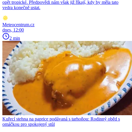
opět tropické. Předpovědi nám však již říkají, kdy by měla tato
vedra konečně ustat.
Meteocentrum.cz
dnes, 12:00
2 min
Kuřecí stehna na paprice podávaná s tarhoňou: Rodinný oběd s
omáčkou pro spokojený stůl