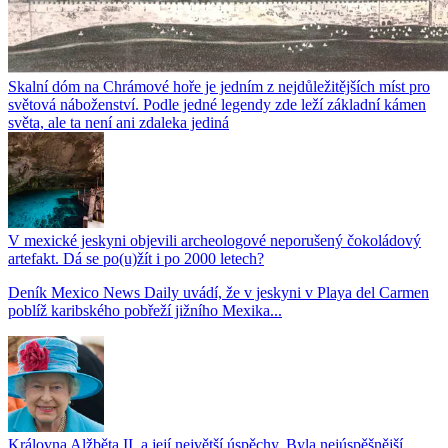
Skalní dóm na Chrámové hoře je jedním z nejdůležitějších míst pro
světová náboženství. Podle jedné legendy zde leží základní kámen
světa, ale ta není ani zdaleka jediná
V mexické jeskyni objevili archeologové neporušený čokoládový
artefakt. Dá se po(u)žít i po 2000 letech?
Deník Mexico News Daily uvádí, že v jeskyni v Playa del Carmen
poblíž karibského pobřeží jižního Mexika...
Královna Alžběta II. a její největší úspěchy. Byla nejúspěšnější