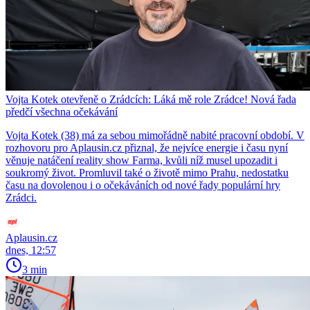
Vojta Kotek otevřeně o Zrádcích: Láká mě role Zrádce! Nová řada
předčí všechna očekávání
Vojta Kotek (38) má za sebou mimořádně nabité pracovní období. V
rozhovoru pro Aplausin.cz přiznal, že nejvíce energie i času nyní
věnuje natáčení reality show Farma, kvůli níž musel upozadit i
soukromý život. Promluvil také o životě mimo Prahu, nedostatku
času na dovolenou i o očekáváních od nové řady populární hry
Zrádci.
Aplausin.cz
dnes, 12:57
3 min