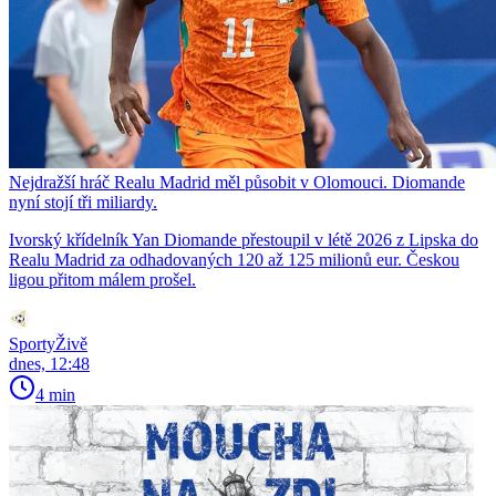
Nejdražší hráč Realu Madrid měl působit v Olomouci. Diomande
nyní stojí tři miliardy.
Ivorský křídelník Yan Diomande přestoupil v létě 2026 z Lipska do
Realu Madrid za odhadovaných 120 až 125 milionů eur. Českou
ligou přitom málem prošel.
SportyŽivě
dnes, 12:48
4 min