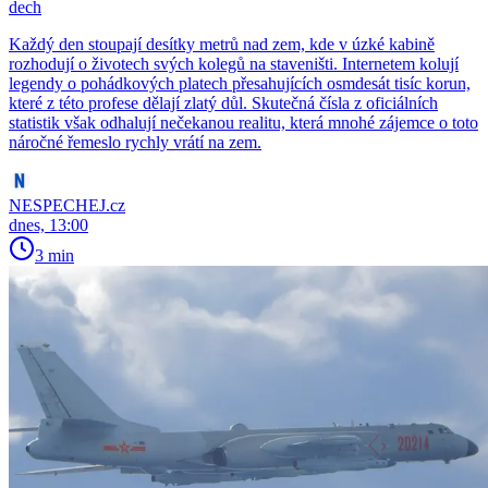
dech
Každý den stoupají desítky metrů nad zem, kde v úzké kabině
rozhodují o životech svých kolegů na staveništi. Internetem kolují
legendy o pohádkových platech přesahujících osmdesát tisíc korun,
které z této profese dělají zlatý důl. Skutečná čísla z oficiálních
statistik však odhalují nečekanou realitu, která mnohé zájemce o toto
náročné řemeslo rychly vrátí na zem.
NESPECHEJ.cz
dnes, 13:00
3 min