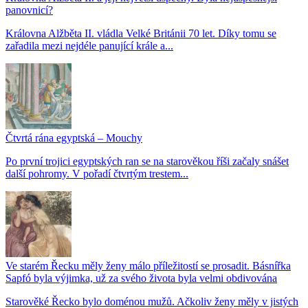
panovnicí?
Královna Alžběta II. vládla Velké Británii 70 let. Díky tomu se
zařadila mezi nejdéle panující krále a...
Čtvrtá rána egyptská – Mouchy
Po první trojici egyptských ran se na starověkou říši začaly snášet
další pohromy. V pořadí čtvrtým trestem...
Ve starém Řecku měly ženy málo příležitostí se prosadit. Básnířka
Sapfó byla výjimka, už za svého života byla velmi obdivována
Starověké Řecko bylo doménou mužů. Ačkoliv ženy měly v jistých