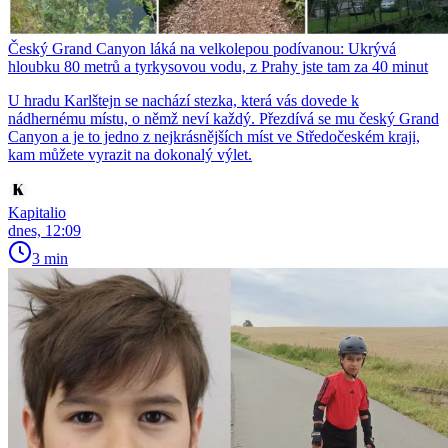
Český Grand Canyon láká na velkolepou podívanou: Ukrývá
hloubku 80 metrů a tyrkysovou vodu, z Prahy jste tam za 40 minut
U hradu Karlštejn se nachází stezka, která vás dovede k
nádhernému místu, o němž neví každý. Přezdívá se mu český Grand
Canyon a je to jedno z nejkrásnějších míst ve Středočeském kraji,
kam můžete vyrazit na dokonalý výlet.
Kapitalio
dnes, 12:09
3 min