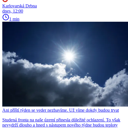
Karlovarská Drbna
dnes, 12:00
1 min
Ani příští týden se veder nezbavíme. Už víme dokdy budou trvat
Studená fronta na naše území přinesla důležité ochlazení. To však
nevydrží dlouho a hned s nástupem nového týdne budou teploty