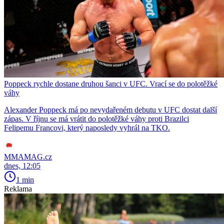
Poppeck rychle dostane druhou šanci v UFC. Vrací se do polotěžké
váhy
Alexander Poppeck má po nevydařeném debutu v UFC dostat další
zápas. V říjnu se má vrátit do polotěžké váhy proti Brazilci
Felipemu Francovi, který naposledy vyhrál na TKO.
MMAMAG.cz
dnes, 12:05
1 min
Reklama