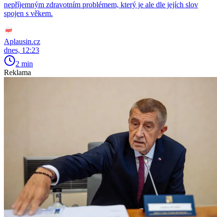
nepříjemným zdravotním problémem, který je ale dle jejích slov
spojen s věkem.
Aplausin.cz
dnes, 12:23
2 min
Reklama