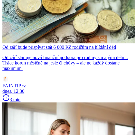
Od září bude přispívat stát 6 000 Kč rodičům na hlídání dětí
Od září startuje nová finanční podpora pro rodiny s malými dětmi.
Tisíce korun měsíčně na jesle či chůvy – ale ne každý dostane
maximum.
FAJNTIP.cz
dnes, 12:30
3 min