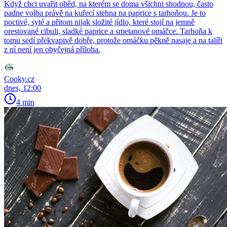
Když chci uvařit oběd, na kterém se doma všichni shodnou, často
padne volba právě na kuřecí stehna na paprice s tarhoňou. Je to
poctivé, syté a přitom nijak složité jídlo, které stojí na jemně
orestované cibuli, sladké paprice a smetanové omáčce. Tarhoňa k
tomu sedí překvapivě dobře, protože omáčku pěkně nasaje a na talíři
z ní není jen obyčejná příloha.
Cooky.cz
dnes, 12:00
4 min