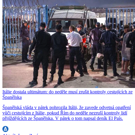
Itálie dostala ultimátum: do neděle musí zrušit kontroly cestujících ze
Španělska
Španělská vláda v pátek pohrozila Itálii, že zavede odvetná opatření
vůči cestujícím z Itálie, pokud Řím do neděle nezruší kontroly lidí
přijíždějících ze Španělska. V pátek o tom napsal deník El País.