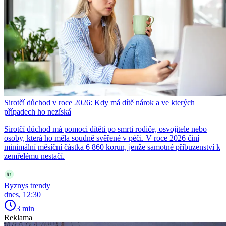
Sirotčí důchod v roce 2026: Kdy má dítě nárok a ve kterých
případech ho nezíská
Sirotčí důchod má pomoci dítěti po smrti rodiče, osvojitele nebo
osoby, která ho měla soudně svěřené v péči. V roce 2026 činí
minimální měsíční částka 6 860 korun, jenže samotné příbuzenství k
zemřelému nestačí.
Byznys trendy
dnes, 12:30
3 min
Reklama