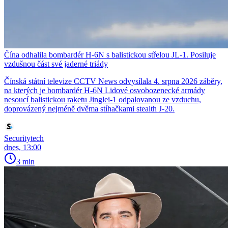
Čína odhalila bombardér H-6N s balistickou střelou JL-1. Posiluje
vzdušnou část své jaderné triády
Čínská státní televize CCTV News odvysílala 4. srpna 2026 záběry,
na kterých je bombardér H-6N Lidové osvobozenecké armády
nesoucí balistickou raketu Jinglei-1 odpalovanou ze vzduchu,
doprovázený nejméně dvěma stíhačkami stealth J-20.
Securitytech
dnes, 13:00
3 min