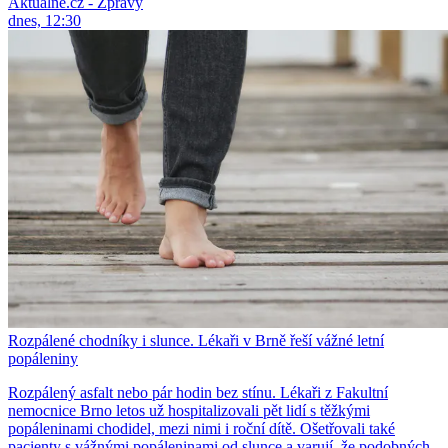
Aktuálně.cz - Zprávy
dnes, 12:30
Rozpálené chodníky i slunce. Lékaři v Brně řeší vážné letní
popáleniny
Rozpálený asfalt nebo pár hodin bez stínu. Lékaři z Fakultní
nemocnice Brno letos už hospitalizovali pět lidí s těžkými
popáleninami chodidel, mezi nimi i roční dítě. Ošetřovali také
pacienty s vážnými popáleninami od slunce a varují, že podobných