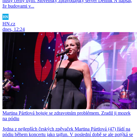
hustý černý dým. Slovenský zpravodajský server Denník N napsal,
že budovami v...
HN.cz
dnes, 12:24
Martina Pártlová bojuje se zdravotním problémem. Zradil ji mozek
na pódiu
Jedna z nejlepších českých zpěvaček Martina Pártlová (47) řádí na
pódiu během koncertu jako tajfun. V poslední době se ale potýká se