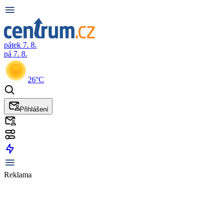
pátek 7. 8.
pá 7. 8.
26°C
Přihlášení
Reklama