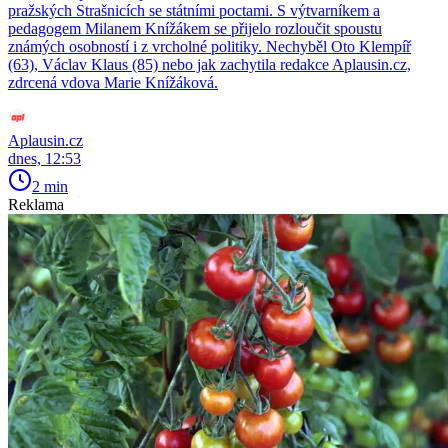
pražských Strašnicích se státními poctami. S výtvarníkem a
pedagogem Milanem Knížákem se přijelo rozloučit spoustu
známých osobností i z vrcholné politiky. Nechyběl Oto Klempíř
(63), Václav Klaus (85) nebo jak zachytila redakce Aplausin.cz,
zdrcená vdova Marie Knížáková.
Aplausin.cz
dnes, 12:53
2 min
Reklama