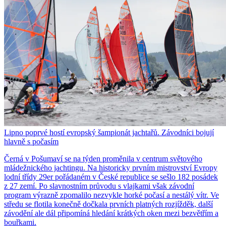
Lipno poprvé hostí evropský šampionát jachtařů. Závodníci bojují
hlavně s počasím
Černá v Pošumaví se na týden proměnila v centrum světového
mládežnického jachtingu. Na historicky prvním mistrovství Evropy
lodní třídy 29er pořádaném v České republice se sešlo 182 posádek
z 27 zemí. Po slavnostním průvodu s vlajkami však závodní
program výrazně zpomalilo nezvykle horké počasí a nestálý vítr. Ve
středu se flotila konečně dočkala prvních platných rozjížděk, další
závodění ale dál připomíná hledání krátkých oken mezi bezvětřím a
bouřkami.