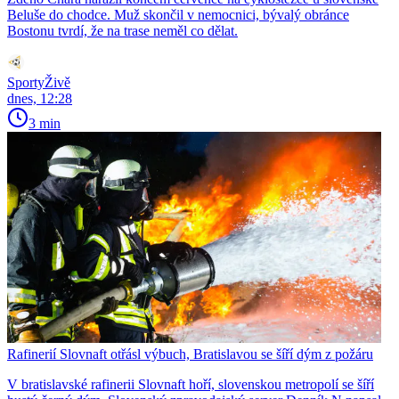
Beluše do chodce. Muž skončil v nemocnici, bývalý obránce
Bostonu tvrdí, že na trase neměl co dělat.
SportyŽivě
dnes, 12:28
3 min
Rafinerií Slovnaft otřásl výbuch, Bratislavou se šíří dým z požáru
V bratislavské rafinerii Slovnaft hoří, slovenskou metropolí se šíří