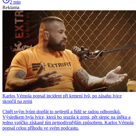
2 min
Reklama
Karlos Vémola popsal incident při krmení lvů, po zásahu lvice
skončil na zemi
Chtěl svým lvům dopřát to nejlepší a řídil se radou odborníků.
Výsledkem byla lvice, která ho srazila k zemi, pět slepic na útěku a
jedno vajíčko získané tím nejpodivnějším způsobem. Karlos Vémola
popsal celou příhodu ve svém podcastu.