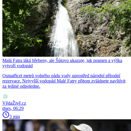
Malá Fatra láká hřebeny, ale Šútovo ukazuje, jak pramen a výška
vytvoří vodopád
Osmatřicet metrů volného pádu vody uprostřed národní přírodní
rezervace. Nejvyšší vodopád Malé Fatry přitom zvládnete navštívit
za jediné odpoledne.
VědaŽivě.cz
dnes, 06:29
3 min