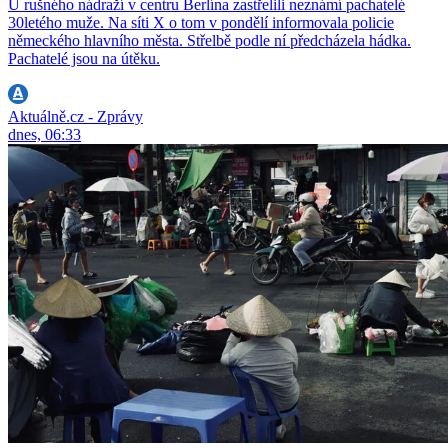
U rušného nádraží v centru Berlína zastřelili neznámí pachatelé
30letého muže. Na síti X o tom v pondělí informovala policie
německého hlavního města. Střelbě podle ní předcházela hádka.
Pachatelé jsou na útěku.
Aktuálně.cz - Zprávy
dnes, 06:33