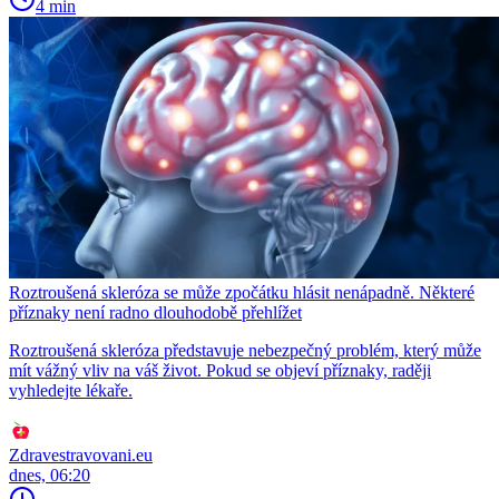
4 min
Roztroušená skleróza se může zpočátku hlásit nenápadně. Některé
příznaky není radno dlouhodobě přehlížet
Roztroušená skleróza představuje nebezpečný problém, který může
mít vážný vliv na váš život. Pokud se objeví příznaky, raději
vyhledejte lékaře.
Zdravestravovani.eu
dnes, 06:20