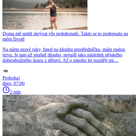
Doma mě nutili skrývat vše nedokonalé. Takto se to podepsalo na
mém životě
Na nártu pravé ruky, hned na kloubu prostředníčku, mám malou
jizvu. Je tam už strašně dlouho, nejspíš jako následek nějakého
dobrodružného úrazu z dětství. Až o mnoho let později mi…
Proboha!
dnes, 07:00
2 min