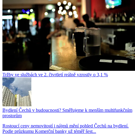
Tržby ve službách ve 2. čtvrtletí reálně vzrostly o 3,1 %
Bydlení Čechů v budoucnosti? Směřujeme k menším multifunkčním
prostorům
Rostoucí ceny nemovitostí i nájmů mění pohled Čechů na bydlení.
Podle průzkumu Komerční banky už téměř šest...