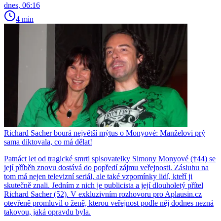
dnes, 06:16
4 min
Richard Sacher bourá největší mýtus o Monyové: Manželovi prý
sama diktovala, co má dělat!
Patnáct let od tragické smrti spisovatelky Simony Monyové (†44) se
její příběh znovu dostává do popředí zájmu veřejnosti. Zásluhu na
tom má nejen televizní seriál, ale také vzpomínky lidí, kteří ji
skutečně znali. Jedním z nich je publicista a její dlouholetý přítel
Richard Sacher (52). V exkluzivním rozhovoru pro Aplausin.cz
otevřeně promluvil o ženě, kterou veřejnost podle něj dodnes nezná
takovou, jaká opravdu byla.