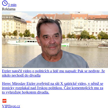
3 min
Reklama
Etzler natočil video o politicích a lidé mu napsali: Pak se nedivte, že
nikdo nechodí do divadla
Herec Miroslav Etzler zveřejnil na síti X satirické video, v němž se
ironicky rozplakal nad českou politikou. Část komentujících mu za
to vyhrožuje bojkotem divadla.
VIPživot.cz