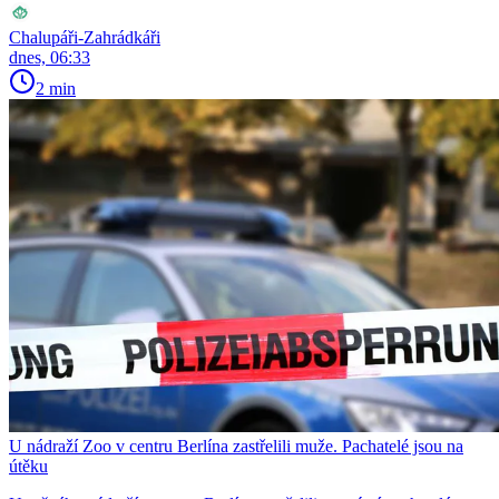
Chalupáři-Zahrádkáři
dnes, 06:33
2 min
U nádraží Zoo v centru Berlína zastřelili muže. Pachatelé jsou na
útěku