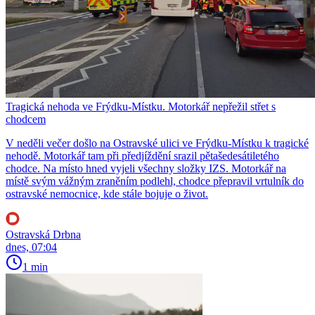
Tragická nehoda ve Frýdku-Místku. Motorkář nepřežil střet s
chodcem
V neděli večer došlo na Ostravské ulici ve Frýdku-Místku k tragické
nehodě. Motorkář tam při předjíždění srazil pětašedesátiletého
chodce. Na místo hned vyjeli všechny složky IZS. Motorkář na
místě svým vážným zraněním podlehl, chodce přepravil vrtulník do
ostravské nemocnice, kde stále bojuje o život.
Ostravská Drbna
dnes, 07:04
1 min