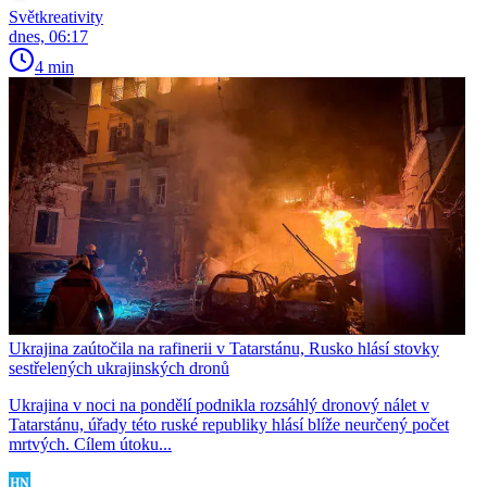
Světkreativity
dnes, 06:17
4 min
Ukrajina zaútočila na rafinerii v Tatarstánu, Rusko hlásí stovky
sestřelených ukrajinských dronů
Ukrajina v noci na pondělí podnikla rozsáhlý dronový nálet v
Tatarstánu, úřady této ruské republiky hlásí blíže neurčený počet
mrtvých. Cílem útoku...