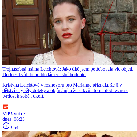
Trojnásobná máma Leichtová: Jako dítě jsem potřebovala víc objetí.
Dodnes kvůli tomu hledám vlastní hodnotu
Kristýna Leichtová v rozhovoru pro Marianne přiznala, že jí v
dětství chyběly doteky a objímání, a že si kvůli tomu dodnes nese
tvrdost k sobě i okolí.
VIPživot.cz
dnes, 06:23
3 min