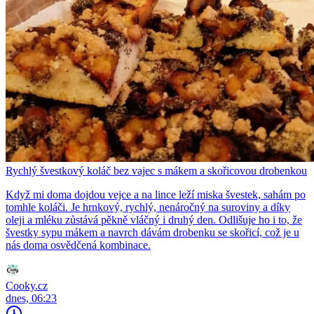
Rychlý švestkový koláč bez vajec s mákem a skořicovou drobenkou
Když mi doma dojdou vejce a na lince leží miska švestek, sahám po
tomhle koláči. Je hrnkový, rychlý, nenáročný na suroviny a díky
oleji a mléku zůstává pěkně vláčný i druhý den. Odlišuje ho i to, že
švestky sypu mákem a navrch dávám drobenku se skořicí, což je u
nás doma osvědčená kombinace.
Cooky.cz
dnes, 06:23