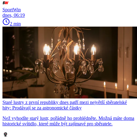
SportWin
dnes, 06:19
2 min
Staré lustry z první republiky dnes patří mezi největší sběratelské
hity: Prodávají se za astronomické částky
Než vyhodíte starý lustr, pořádně ho prohlédněte. Možná máte doma
historické svítidlo, které může být zajímavé pro sběratele.