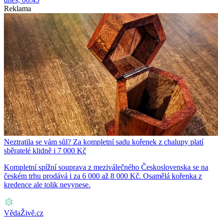
Reklama
Neztratila se vám sůl? Za kompletní sadu kořenek z chalupy platí
sběratelé klidně i 7 000 Kč
Kompletní spížní souprava z meziválečného Československa se na
českém trhu prodává i za 6 000 až 8 000 Kč. Osamělá kořenka z
kredence ale tolik nevynese.
VědaŽivě.cz