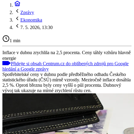
Zprávy
Ekonomika
7. 5. 2026, 13:30
1 min
Inflace v dubnu zrychlila na 2,5 procenta. Ceny táhly vzhůru hlavně
energie
Přidejte si obsah Centrum.cz do oblíbených zdrojů pro Google
hledání a Google zprávy
Spotřebitelské ceny v dubnu podle předběžného odhadu Českého
statistického úřadu (ČSÚ) mírně vzrostly. Meziročně inflace dosáhla
2,5 %. Oproti březnu byly ceny vyšší o půl procenta. Dubnový
vývoj tak ukazuje na mírné zrychlení růstu cen.