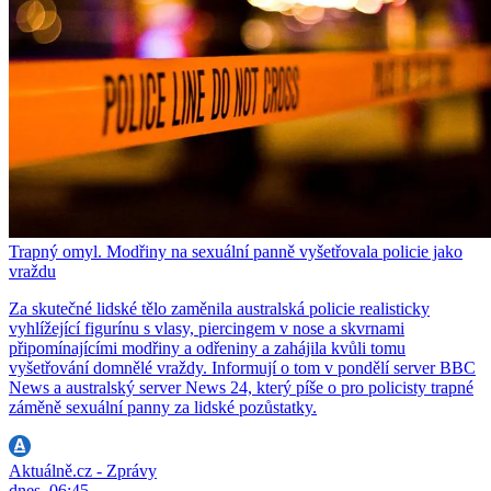
Trapný omyl. Modřiny na sexuální panně vyšetřovala policie jako
vraždu
Za skutečné lidské tělo zaměnila australská policie realisticky
vyhlížející figurínu s vlasy, piercingem v nose a skvrnami
připomínajícími modřiny a odřeniny a zahájila kvůli tomu
vyšetřování domnělé vraždy. Informují o tom v pondělí server BBC
News a australský server News 24, který píše o pro policisty trapné
záměně sexuální panny za lidské pozůstatky.
Aktuálně.cz - Zprávy
dnes, 06:45