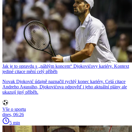
Jak je to opravdu s „náhlým koncem“ Djokovićovy kariéry. Kontext
jediné citace mění celý příběh
Novak Djoković údajně naznačil rychlý konec kariéry. Celá citace
Andreho Agassiho, Djokovićova odpověď i jeho aktuální plány ale
ukazují jiný příběh.
Vše o sportu
dnes, 06:26
5 min