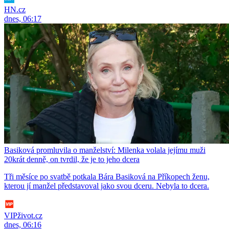
HN.cz
dnes, 06:17
Basiková promluvila o manželství: Milenka volala jejímu muži
20krát denně, on tvrdil, že je to jeho dcera
Tři měsíce po svatbě potkala Bára Basiková na Příkopech ženu,
kterou jí manžel představoval jako svou dceru. Nebyla to dcera.
VIPživot.cz
dnes, 06:16