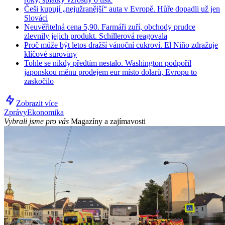
Češi kupují „nejužranější“ auta v Evropě. Hůře dopadli už jen
Slováci
Neuvěřitelná cena 5,90. Farmáři zuří, obchody prudce
zlevnily jejich produkt. Schillerová reagovala
Proč může být letos dražší vánoční cukroví. El Niño zdražuje
klíčové suroviny
Tohle se nikdy předtím nestalo. Washington podpořil
japonskou měnu prodejem eur místo dolarů, Evropu to
zaskočilo
Zobrazit více
Zprávy
Ekonomika
Vybrali jsme pro vás
Magazíny a zajímavosti