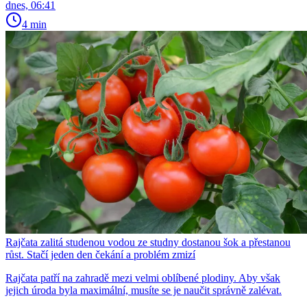
dnes, 06:41
4 min
Rajčata zalitá studenou vodou ze studny dostanou šok a přestanou
růst. Stačí jeden den čekání a problém zmizí
Rajčata patří na zahradě mezi velmi oblíbené plodiny. Aby však
jejich úroda byla maximální, musíte se je naučit správně zalévat.