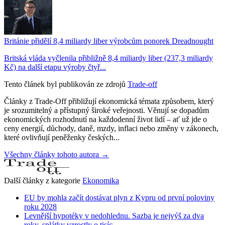
Británie přidělí 8,4 miliardy liber výrobcům ponorek Dreadnought
Britská vláda vyčlenila přibližně 8,4 miliardy liber (237,3 miliardy
Kč) na další etapu výroby čtyř...
Tento článek byl publikován ze zdrojů
Trade-off
Články z Trade-Off přibližují ekonomická témata způsobem, který
je srozumitelný a přístupný široké veřejnosti. Věnují se dopadům
ekonomických rozhodnutí na každodenní život lidí – ať už jde o
ceny energií, důchody, daně, mzdy, inflaci nebo změny v zákonech,
které ovlivňují peněženky českých...
Všechny články tohoto autora →
Další články z kategorie
Ekonomika
EU by mohla začít dostávat plyn z Kypru od první poloviny
roku 2028
Levnější hypotéky v nedohlednu. Sazba je nejvýš za dva
roky, splátky vzrostly o tisíc