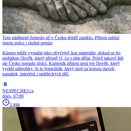
Toto nádherné řemeslo už v Česku téměř zaniklo. Přitom nabízí
jistotu práce i slušné peníze
Kámen může vypadat jako obyčejný kus materiálu, dokud se ho
nedotkne člověk, který přesně ví, co s ním dělat. Právě takové lidi
ale Česko pomalu ztrácí. Kameník přitom není jen člověk, který
vyrábí náhrobky. Je to řemeslník, který stojí za krásou staveb,
památek, interiérů i uměleckých děl.
NESPECHEJ.cz
dnes, 07:00
5 min