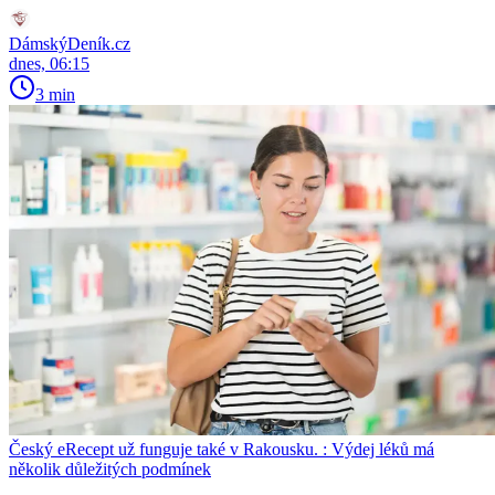
DámskýDeník.cz
dnes, 06:15
3 min
Český eRecept už funguje také v Rakousku. : Výdej léků má
několik důležitých podmínek