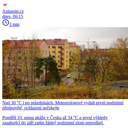
Aplausin.cz
dnes, 06:15
3 min
Nad 30 °C i po prázdninách. Meteorologové vydali první podzimní
předpověď, ochlazení nečekejte
Pondělí 10. srpna ukáže v Česku až 34 °C a první výhledy
zasahující do září zatím žádný podzimní zlom neposílají.