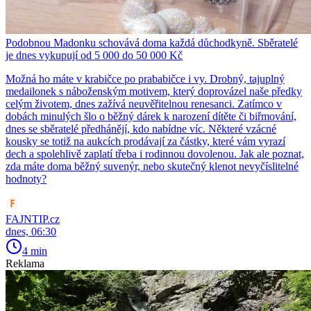
Podobnou Madonku schovává doma každá důchodkyně. Sběratelé
je dnes vykupují od 5 000 do 50 000 Kč
Možná ho máte v krabičce po prababičce i vy. Drobný, tajuplný
medailonek s náboženským motivem, který doprovázel naše předky
celým životem, dnes zažívá neuvěřitelnou renesanci. Zatímco v
dobách minulých šlo o běžný dárek k narození dítěte či biřmování,
dnes se sběratelé předhánějí, kdo nabídne víc. Některé vzácné
kousky se totiž na aukcích prodávají za částky, které vám vyrazí
dech a spolehlivě zaplatí třeba i rodinnou dovolenou. Jak ale poznat,
zda máte doma běžný suvenýr, nebo skutečný klenot nevyčíslitelné
hodnoty?
FAJNTIP.cz
dnes, 06:30
4 min
Reklama