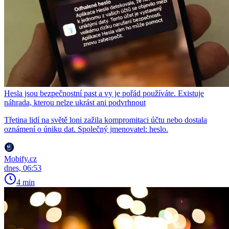
Hesla jsou bezpečnostní past a vy je pořád používáte. Existuje
náhrada, kterou nelze ukrást ani podvrhnout
Třetina lidí na světě loni zažila kompromitaci účtu nebo dostala
oznámení o úniku dat. Společný jmenovatel: heslo.
Mobify.cz
dnes, 06:53
4 min