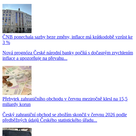
ČNB ponechala sazby beze změny, inflace má krátkodobě vzrůst ke
3 %
Nová prognóza České národní banky počítá s dočasným zrychlením
inflace a upozorňuje na převahu...
Přebytek zahraničního obchodu v červnu meziročně klesl na 15,5
miliardy korun
Český zahraniční obchod se zbožím skončil v červnu 2026 podle
předběžných údajů Českého statistického úřadu...