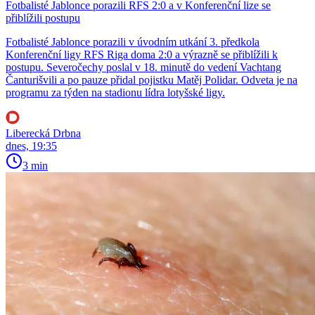
Fotbalisté Jablonce porazili RFS 2:0 a v Konferenční lize se
přiblížili postupu
Fotbalisté Jablonce porazili v úvodním utkání 3. předkola
Konferenční ligy RFS Riga doma 2:0 a výrazně se přiblížili k
postupu. Severočechy poslal v 18. minutě do vedení Vachtang
Čanturišvili a po pauze přidal pojistku Matěj Polidar. Odveta je na
programu za týden na stadionu lídra lotyšské ligy.
Liberecká Drbna
dnes, 19:35
3 min