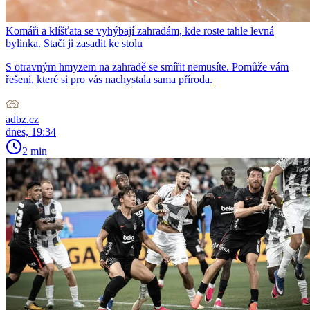
Komáři a klíšťata se vyhýbají zahradám, kde roste tahle levná
bylinka. Stačí ji zasadit ke stolu
S otravným hmyzem na zahradě se smířit nemusíte. Pomůže vám
řešení, které si pro vás nachystala sama příroda.
adbz.cz
dnes, 19:34
2 min