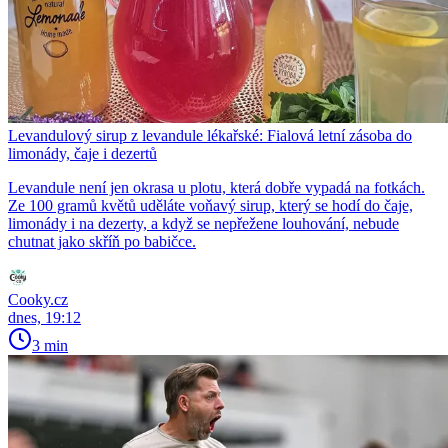
Levandulový sirup z levandule lékařské: Fialová letní zásoba do
limonády, čaje i dezertů
Levandule není jen okrasa u plotu, která dobře vypadá na fotkách.
Ze 100 gramů květů uděláte voňavý sirup, který se hodí do čaje,
limonády i na dezerty, a když se nepřežene louhování, nebude
chutnat jako skříň po babičce.
Cooky.cz
dnes, 19:12
3 min