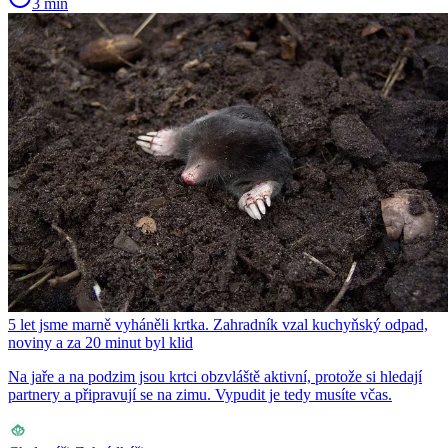
3 min
5 let jsme marně vyháněli krtka. Zahradník vzal kuchyňský odpad,
noviny a za 20 minut byl klid
Na jaře a na podzim jsou krtci obzvláště aktivní, protože si hledají
partnery a připravují se na zimu. Vypudit je tedy musíte včas.