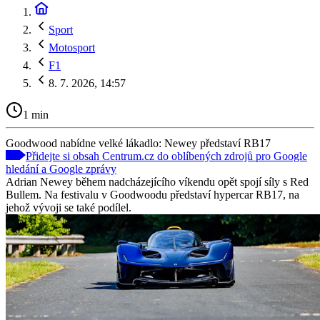
Sport
Motosport
F1
8. 7. 2026, 14:57
1 min
Goodwood nabídne velké lákadlo: Newey představí RB17
Přidejte si obsah Centrum.cz do oblíbených zdrojů pro Google
hledání a Google zprávy
Adrian Newey během nadcházejícího víkendu opět spojí síly s Red
Bullem. Na festivalu v Goodwoodu představí hypercar RB17, na
jehož vývoji se také podílel.