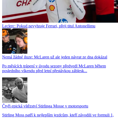
Leclerc: Pokud nevyhraje Ferrari, přeji titul Antonellimu
Nemá žádné iluze: McLaren už ale jeden návrat ze dna dokázal
Po měsících trápení v úvodu sezony předvedl McLaren během
posledního víkendu před letní přestávkou záblesk...
Čtyři epická vítězství Stirlinga Mosse v motorsportu
Stirling Moss patří k nejlepším jezdcům, kteří závodili ve formuli 1,