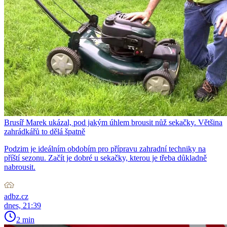
Brusíř Marek ukázal, pod jakým úhlem brousit nůž sekačky. Většina
zahrádkářů to dělá špatně
Podzim je ideálním obdobím pro přípravu zahradní techniky na
příští sezonu. Začít je dobré u sekačky, kterou je třeba důkladně
nabrousit.
adbz.cz
dnes, 21:39
2 min