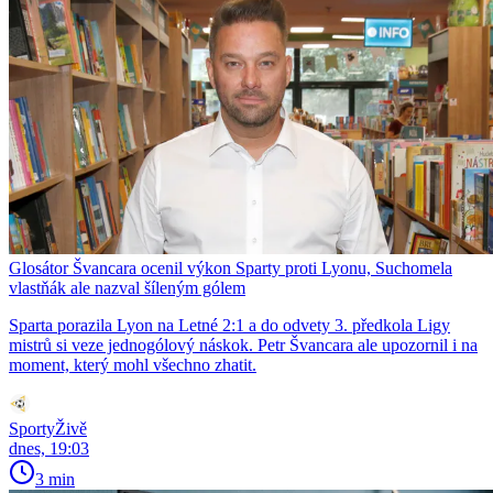
Glosátor Švancara ocenil výkon Sparty proti Lyonu, Suchomela
vlastňák ale nazval šíleným gólem
Sparta porazila Lyon na Letné 2:1 a do odvety 3. předkola Ligy
mistrů si veze jednogólový náskok. Petr Švancara ale upozornil i na
moment, který mohl všechno zhatit.
SportyŽivě
dnes, 19:03
3 min