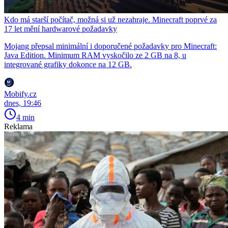
Kdo má starší počítač, možná si už nezahraje. Minecraft poprvé za
17 let mění hardwarové požadavky
Mojang přepsal minimální i doporučené požadavky pro Minecraft:
Java Edition. Minimum RAM vyskočilo ze 2 GB na 8, u
integrované grafiky dokonce na 12 GB.
Mobify.cz
dnes, 19:46
4 min
Reklama