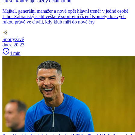
jak šéf kontroluje každý detail klubu
Majitel, generální manažer a nově opět hlavní trenér v jedné osobě.
Libor Zábranský stáhl veškeré sportovní řízení Komety do svých
rukou právě ve chvíli, kdy klub míří do nové éry.
SportyŽivě
dnes, 20:23
4 min