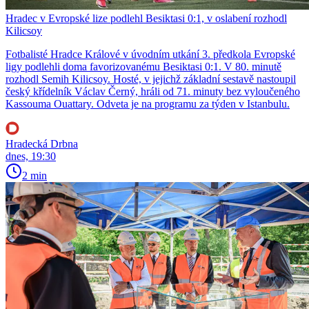
Hradec v Evropské lize podlehl Besiktasi 0:1, v oslabení rozhodl
Kilicsoy
Fotbalisté Hradce Králové v úvodním utkání 3. předkola Evropské
ligy podlehli doma favorizovanému Besiktasi 0:1. V 80. minutě
rozhodl Semih Kilicsoy. Hosté, v jejichž základní sestavě nastoupil
český křídelník Václav Černý, hráli od 71. minuty bez vyloučeného
Kassouma Ouattary. Odveta je na programu za týden v Istanbulu.
Hradecká Drbna
dnes, 19:30
2 min