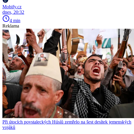
Mobify.cz
dnes, 20:32
4 min
Reklama
Při útocích povstaleckých Húsíů zemřelo na šest desítek jemenských
vojáků