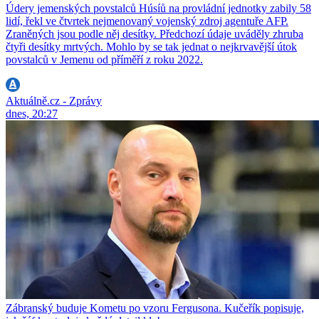
Údery jemenských povstalců Húsíů na provládní jednotky zabily 58
lidí, řekl ve čtvrtek nejmenovaný vojenský zdroj agentuře AFP.
Zraněných jsou podle něj desítky. Předchozí údaje uváděly zhruba
čtyři desítky mrtvých. Mohlo by se tak jednat o nejkrvavější útok
povstalců v Jemenu od příměří z roku 2022.
Aktuálně.cz - Zprávy
dnes, 20:27
Zábranský buduje Kometu po vzoru Fergusona. Kučeřík popisuje,