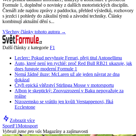
Formule 1, doplněné o novinky z dalších motoristických disciplín.
Čtenáři zde najdou zprávy z paddocku, přehled výsledků, rozhovory
s jezdci i pohledy do zákulisí týmů a závodní techniky. Články
kombinují aktuální dění s...
Všechny články tohoto autora →
Další články z kategorie
F1
Leclerc: Pokud nevyhraje Ferrari, přeji titul Antonellimu
Auto, které není jen rychlé: proč Red Bull RB21 ukazuje, jak
dnes funguje moderní Formule 1
Nemá žádné iluze: McLaren už ale jeden návrat ze dna
dokázal
Čtyři epická vítězství Stirlinga Mosse v motorsportu
Albon je skeptický: Znovuzrození v Baku nepovažuje za
reálne
Nizozemsko se vrátilo jen kvůli Verstappenovi, říká
Ecclestone
Zobrazit více
Sport
F1
Motosport
Vybrali jsme pro vás
Magazíny a zajímavosti