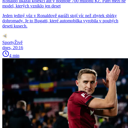
Ronaldo ukázal kolekci aut v hodnotě 700 milionů Kč. Patří mezi ně
model, kterých vzniklo jen deset
Jeden jediný vůz v Ronaldově garáži stojí víc než zbytek sbírky
dohromady. Je to Bugatti, které automobilka vyrobila v pouhých
deseti kusech.
SportyŽivě
dnes, 20:16
4 min