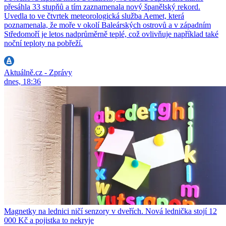
přesáhla 33 stupňů a tím zaznamenala nový španělský rekord.
Uvedla to ve čtvrtek meteorologická služba Aemet, která
poznamenala, že moře v okolí Baleárských ostrovů a v západním
Středomoří je letos nadprůměrně teplé, což ovlivňuje například také
noční teploty na pobřeží.
Aktuálně.cz - Zprávy
dnes, 18:36
Magnetky na lednici ničí senzory v dveřích. Nová lednička stojí 12
000 Kč a pojistka to nekryje