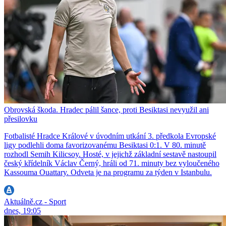
Obrovská škoda. Hradec pálil šance, proti Besiktasi nevyužil ani
přesilovku
Fotbalisté Hradce Králové v úvodním utkání 3. předkola Evropské
ligy podlehli doma favorizovanému Besiktasi 0:1. V 80. minutě
rozhodl Semih Kilicsoy. Hosté, v jejichž základní sestavě nastoupil
český křídelník Václav Černý, hráli od 71. minuty bez vyloučeného
Kassouma Ouattary. Odveta je na programu za týden v Istanbulu.
Aktuálně.cz - Sport
dnes, 19:05