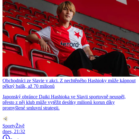
Obchodníci ze Slavie v akci. Z nechtěného Hashioky může kápnout
pěkný balík, až 70 milionů
Japonský obránce Daiki Hashioka ve Slavii sportovně neuspěl,
přesto z něj klub může vytěžit desítky milionů korun díky
promyšlené smluvní strategii.
SportyŽivě
dnes, 21:32