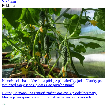
4 min
Reklama
Namočte chleba do kbelíku a přidejte půl lahvičky jódu. Okurky po
tom hnojí samy sebe a plodí až do prvních mrazů
Okurky se mohou na zahradě změnit doslova v plodící nezmary.
Musíte je jen správně vyživit – a pak už se jen těšit z výsledků.