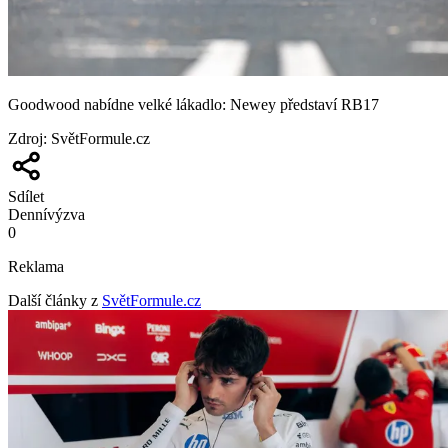
Goodwood nabídne velké lákadlo: Newey představí RB17
Zdroj
:
SvětFormule.cz
Sdílet
Denní
výzva
0
Reklama
Další články z
SvětFormule.cz