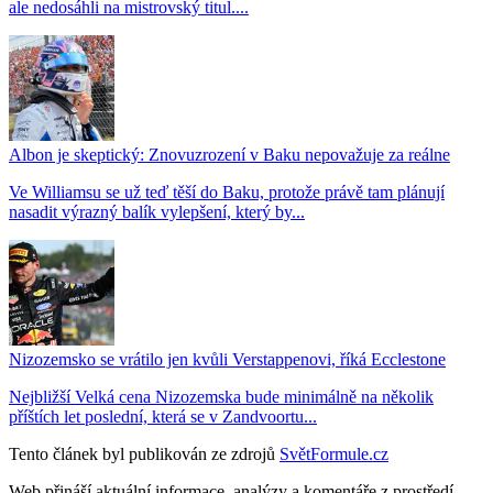
ale nedosáhli na mistrovský titul....
Albon je skeptický: Znovuzrození v Baku nepovažuje za reálne
Ve Williamsu se už teď těší do Baku, protože právě tam plánují
nasadit výrazný balík vylepšení, který by...
Nizozemsko se vrátilo jen kvůli Verstappenovi, říká Ecclestone
Nejbližší Velká cena Nizozemska bude minimálně na několik
příštích let poslední, která se v Zandvoortu...
Tento článek byl publikován ze zdrojů
SvětFormule.cz
Web přináší aktuální informace, analýzy a komentáře z prostředí