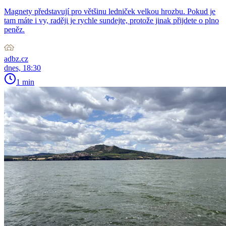
Magnety představují pro většinu ledniček velkou hrozbu. Pokud je
tam máte i vy, raději je rychle sundejte, protože jinak přijdete o plno
peněz.
adbz.cz
dnes, 18:30
1 min