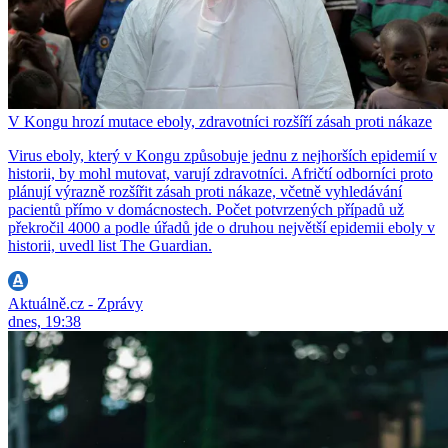
V Kongu hrozí mutace eboly, zdravotníci rozšíří zásah proti nákaze
Virus eboly, který v Kongu způsobuje jednu z nejhorších epidemií v
historii, by mohl mutovat, varují zdravotníci. Afričtí odborníci proto
plánují výrazně rozšířit zásah proti nákaze, včetně vyhledávání
pacientů přímo v domácnostech. Počet potvrzených případů už
překročil 4000 a podle úřadů jde o druhou největší epidemii eboly v
historii, uvedl list The Guardian.
Aktuálně.cz - Zprávy
dnes, 19:38