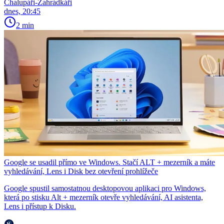
Chalupáři-Zahrádkáři
dnes, 20:45
2 min
Google se usadil přímo ve Windows. Stačí ALT + mezerník a máte
vyhledávání, Lens i Disk bez otevření prohlížeče
Google spustil samostatnou desktopovou aplikaci pro Windows,
která po stisku Alt + mezerník otevře vyhledávání, AI asistenta,
Lens i přístup k Disku.