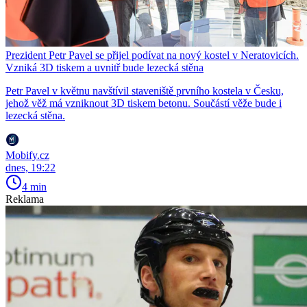
Prezident Petr Pavel se přijel podívat na nový kostel v Neratovicích.
Vzniká 3D tiskem a uvnitř bude lezecká stěna
Petr Pavel v květnu navštívil staveniště prvního kostela v Česku,
jehož věž má vzniknout 3D tiskem betonu. Součástí věže bude i
lezecká stěna.
Mobify.cz
dnes, 19:22
4 min
Reklama