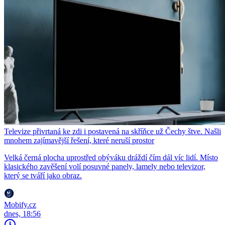
Televize přivrtaná ke zdi i postavená na skříňce už Čechy štve. Našli
mnohem zajímavější řešení, které neruší prostor
Velká černá plocha uprostřed obýváku dráždí čím dál víc lidí. Místo
klasického zavěšení volí posuvné panely, lamely nebo televizor,
který se tváří jako obraz.
Mobify.cz
dnes, 18:56