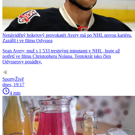
Nenáviděný hokejový provokatér Avery má po NHL novou kariéru.
Zazářil i ve filmu Odyssea
Sean Avery, muž s 1 533 trestnými minutami v NHL, hraje už
potřetí ve filmu Christophera Nolana. Tentokrát jako člen
Odysseovy posádky.
SportyŽivě
dnes, 19:17
4 min