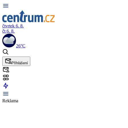
čtvrtek 6. 8.
čt 6. 8.
26°C
Přihlášení
Reklama