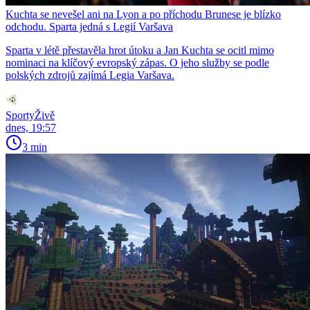
Kuchta se nevešel ani na Lyon a po příchodu Brunese je blízko
odchodu. Sparta jedná s Legií Varšava
Sparta v létě přestavěla hrot útoku a Jan Kuchta se ocitl mimo
nominaci na klíčový evropský zápas. O jeho služby se podle
polských zdrojů zajímá Legia Varšava.
SportyŽivě
dnes, 19:57
3 min