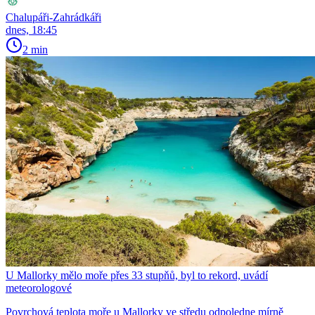
Chalupáři-Zahrádkáři
dnes, 18:45
2 min
U Mallorky mělo moře přes 33 stupňů, byl to rekord, uvádí
meteorologové
Povrchová teplota moře u Mallorky ve středu odpoledne mírně