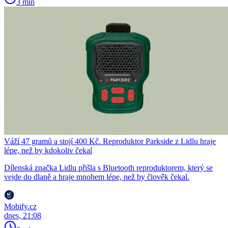
3 min
Váží 47 gramů a stojí 400 Kč. Reproduktor Parkside z Lidlu hraje
lépe, než by kdokoliv čekal
Dílenská značka Lidlu přišla s Bluetooth reproduktorem, který se
vejde do dlaně a hraje mnohem lépe, než by člověk čekal.
Mobify.cz
dnes, 21:08