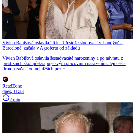
Vivien Babišová oslavila 26 let. Přestože studovala v Londýně a
Barceloně, začala v Agrofertu od základů
Vivien Babišová oslavila šestadvacáté narozeniny a po návratu z
prestižních škol překvapuje svým pracovním nasazením. Její cesta
firmou začala od nejnižších pozic.
ReadZone
dnes, 11:33
2 min