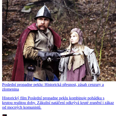
Poslední propadne peklu: Historická přesnost, zásah cenzury a
zlomenina
Historický film Poslední propadne peklu kombinuje pohádku s
krutou realitou doby. Zákulisí natáčení odkrývá kruté zranění i zákaz
od mocných komunistů.