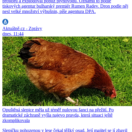
prostoru a explodoval poblíž plynovodu. Oznámil to podle
tiskových agentur bulharský premiér Rumen Radev. Dron podle něj
nesl velké množství výbušnin, píše agentura DPA.
Aktuálně.cz - Zprávy
dnes, 11:44
Opuštěná slepice měla už téměř nulovou šanci na přežití. Po
dramatické záchraně vyšla najevo pravda, která situaci ještě
zkomplikovala
Slepičku pohozenou v lese čekal těžký osud. Její majitel se jí zbavil