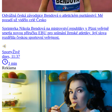
Odvážná česká závodnice Bendová o atletickém puritánství: Mé
pozadí už vidělo celé Česko
Sprinterka Nikola Bendová na mistrovství republiky v Plzni veřejně
smetla novou příručku EBU pro snímání ženské atletiky. Její slova
rozdělila českou sportovní veřejnost.
SportyŽivě
dnes, 11:37
3 min
Reklama