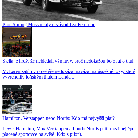
Proč Stirling Moss nikdy nezávodil za Ferrariho
Stella je hrdý, že nehledali výmluvy, proč nedokážou bojovat o titul
McLaren zatím v nové éře nedokázal navázat na úspěšné roky, které
vyvrcholily loňským titulem Landa...
Hamilton, Verstappen nebo Norris: Kdo má nejvyšší plat?
Lewis Hamilton, Max Verstappen a Lando Norris patří mezi nejlépe
placené sportovce na světě. Kdo z pilotů...