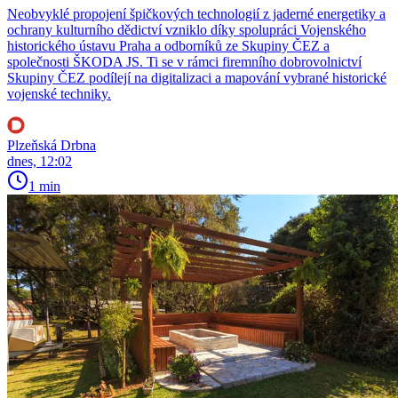
Neobvyklé propojení špičkových technologií z jaderné energetiky a
ochrany kulturního dědictví vzniklo díky spolupráci Vojenského
historického ústavu Praha a odborníků ze Skupiny ČEZ a
společnosti ŠKODA JS. Ti se v rámci firemního dobrovolnictví
Skupiny ČEZ podílejí na digitalizaci a mapování vybrané historické
vojenské techniky.
Plzeňská Drbna
dnes, 12:02
1 min