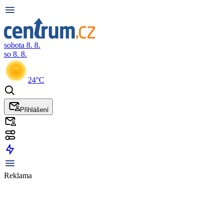
sobota 8. 8.
so 8. 8.
24°C
Přihlášení
Reklama