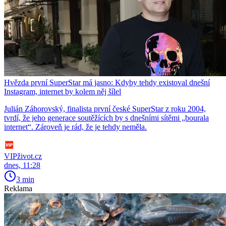
Hvězda první SuperStar má jasno: Kdyby tehdy existoval dnešní
Instagram, internet by kolem něj šílel
Julián Záhorovský, finalista první české SuperStar z roku 2004,
tvrdí, že jeho generace soutěžících by s dnešními sítěmi „bourala
internet“. Zároveň je rád, že je tehdy neměla.
VIPživot.cz
dnes, 11:28
3 min
Reklama