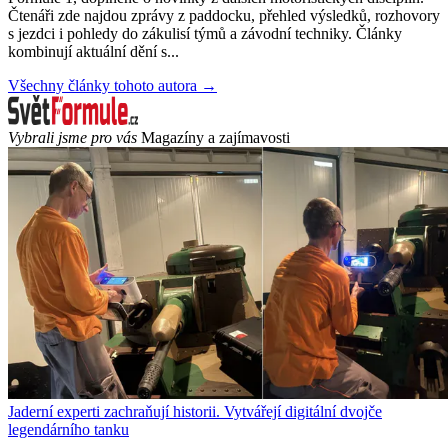
Čtenáři zde najdou zprávy z paddocku, přehled výsledků, rozhovory
s jezdci i pohledy do zákulisí týmů a závodní techniky. Články
kombinují aktuální dění s...
Všechny články tohoto autora →
Vybrali jsme pro vás
Magazíny a zajímavosti
Jaderní experti zachraňují historii. Vytvářejí digitální dvojče
legendárního tanku