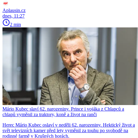
Aplausin.cz
dnes, 11:27
2 min
Mário Kubec slaví 62. narozeniny. Prince i vojáka z Chlapců a
chlapů vyměnil za traktory, koně a život na ranči
Herec Mário Kubec oslaví v neděli 62. narozeniny. Hektický život a
svět televizních kamer před lety vyměnil za touhu po svobodě na
rodinné farmě v Krušných horách.