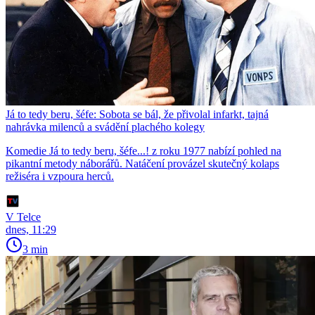
Já to tedy beru, šéfe: Sobota se bál, že přivolal infarkt, tajná
nahrávka milenců a svádění plachého kolegy
Komedie Já to tedy beru, šéfe...! z roku 1977 nabízí pohled na
pikantní metody náborářů. Natáčení provázel skutečný kolaps
režiséra i vzpoura herců.
V Telce
dnes, 11:29
3 min