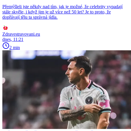
Přemýšleli jste někdy nad tím, jak je možné, že celebrity vypadají
stále skvěle, i když jim je už více než 50 let? Je to proto, že
dopřávají tělu ta správná jídla.
Zdravestravovani.eu
dnes, 11:21
2 min