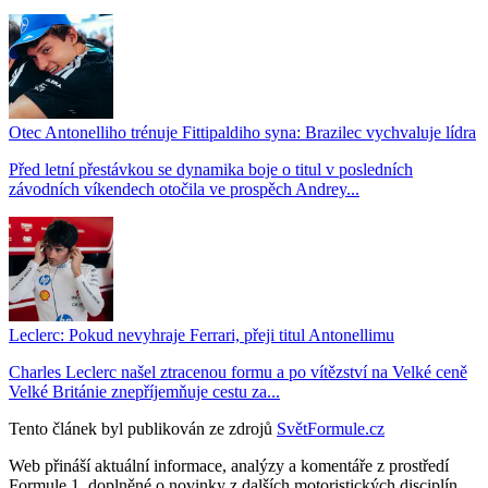
Otec Antonelliho trénuje Fittipaldiho syna: Brazilec vychvaluje lídra
Před letní přestávkou se dynamika boje o titul v posledních
závodních víkendech otočila ve prospěch Andrey...
Leclerc: Pokud nevyhraje Ferrari, přeji titul Antonellimu
Charles Leclerc našel ztracenou formu a po vítězství na Velké ceně
Velké Británie znepříjemňuje cestu za...
Tento článek byl publikován ze zdrojů
SvětFormule.cz
Web přináší aktuální informace, analýzy a komentáře z prostředí
Formule 1, doplněné o novinky z dalších motoristických disciplín.