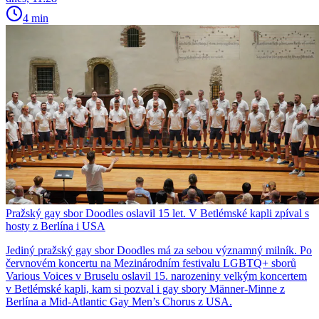
4 min
Pražský gay sbor Doodles oslavil 15 let. V Betlémské kapli zpíval s
hosty z Berlína i USA
Jediný pražský gay sbor Doodles má za sebou významný milník. Po
červnovém koncertu na Mezinárodním festivalu LGBTQ+ sborů
Various Voices v Bruselu oslavil 15. narozeniny velkým koncertem
v Betlémské kapli, kam si pozval i gay sbory Männer-Minne z
Berlína a Mid-Atlantic Gay Men’s Chorus z USA.