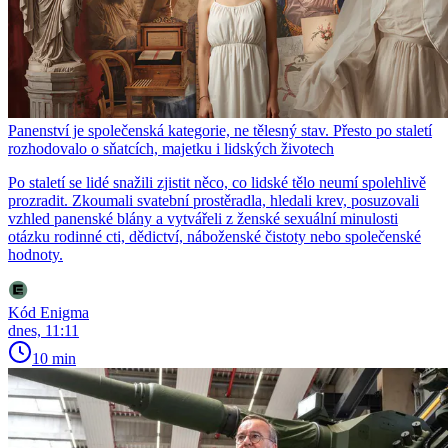
Panenství je společenská kategorie, ne tělesný stav. Přesto po staletí
rozhodovalo o sňatcích, majetku i lidských životech
Po staletí se lidé snažili zjistit něco, co lidské tělo neumí spolehlivě
prozradit. Zkoumali svatební prostěradla, hledali krev, posuzovali
vzhled panenské blány a vytvářeli z ženské sexuální minulosti
otázku rodinné cti, dědictví, náboženské čistoty nebo společenské
hodnoty.
Kód Enigma
dnes, 11:11
10 min