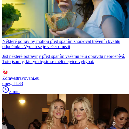
Některé potraviny mohou před spaním zhoršovat trávení i kvalitu
odpočinku. Vyplatí se je večer omezit
Jíst některé potraviny před spaním vašemu tělu opravdu neprospívá.
Toto jsou ty, kterým byste se měli nejvíce vyhýbat.
Zdravestravovani.eu
dnes, 11:33
3 min