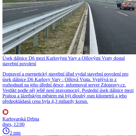
Úsek dálnice D6 mezi Karlovými Vary a Olšovými Vraty dostal
stavební povolení
Dopravní a energetický stavební úřad vydal stavební povolení pro
úsek dálnice D6 Karlovy Vary - Olšová Vrata. Vyplývá to z
rozhodnutí na jeho úřední desce, informoval server Zdopravy.cz.
Verdikt podle něj ještě není pravomocný. Poslední úsek dálnice mezi
Prahou a lázeňským městem má být dlouhý osm kilometrů a jeho
předpokládaná cena byla 4,3 miliardy korun.
Karlovarská Drbna
dnes, 12:00
2 min