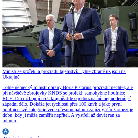
Ministr se prořekl a prozradil tajemství: Tyhle zbraně už jsou na
Ukrajině
Tohle německý ministr obrany Boris Pistorius prozradit nechtěl, ale
při návštěvě zbrojovky KNDS se prořekl: samohybné houfnice
RCH-155 už bojují na Ukrajině. Jde o jednoznačně nejmodernější
západní dělo. Dokáže jet rychlostí přes 100 km/h a jako první
houfnice své kategorie vede přesnou palbu i za jízdy, čímž omezuje
dobu, kdy ji může zaměřit nepřítel. A vystřelí až devět ran za
minutu.