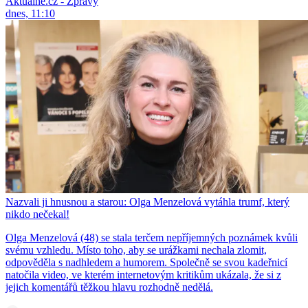
Aktuálně.cz - Zprávy
dnes, 11:10
Nazvali ji hnusnou a starou: Olga Menzelová vytáhla trumf, který
nikdo nečekal!
Olga Menzelová (48) se stala terčem nepříjemných poznámek kvůli
svému vzhledu. Místo toho, aby se urážkami nechala zlomit,
odpověděla s nadhledem a humorem. Společně se svou kadeřnicí
natočila video, ve kterém internetovým kritikům ukázala, že si z
jejich komentářů těžkou hlavu rozhodně nedělá.