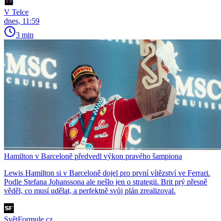
V Telce
dnes, 11:59
3 min
Hamilton v Barceloně předvedl výkon pravého šampiona
Lewis Hamilton si v Barceloně dojel pro první vítězství ve Ferrari.
Podle Stefana Johanssona ale nešlo jen o strategii. Brit prý přesně
věděl, co musí udělat, a perfektně svůj plán zrealizoval.
SvětFormule.cz