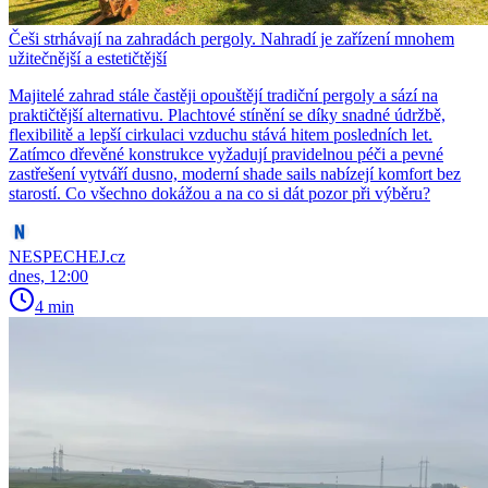
Češi strhávají na zahradách pergoly. Nahradí je zařízení mnohem
užitečnější a estetičtější
Majitelé zahrad stále častěji opouštějí tradiční pergoly a sází na
praktičtější alternativu. Plachtové stínění se díky snadné údržbě,
flexibilitě a lepší cirkulaci vzduchu stává hitem posledních let.
Zatímco dřevěné konstrukce vyžadují pravidelnou péči a pevné
zastřešení vytváří dusno, moderní shade sails nabízejí komfort bez
starostí. Co všechno dokážou a na co si dát pozor při výběru?
NESPECHEJ.cz
dnes, 12:00
4 min