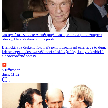
Jak bydlí Jan Saudek: Ateliér plný chaosu, zahrada jako džungle a
obrazy, které Pavlína odmítá prodat
Branická vila českého fotografa není muzeum ani galerie. Je to dům,
kde se legenda doslova vrší mezi dětské výrobky, knihy v krabicích
a nedokončené obrazy.
VIPživot.cz
dnes, 11:32
3 min