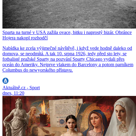
Sparta na turné v USA zažila ovace, bitku i naprostý bizár. Obránce
Hojera nakopl rozhodčí
Nabídka ke zcela výjimečné návštěvě, i když vede hodně daleko od
domova, se neodmítá. A tak 10. srpna 1926, tedy před sto lety, se
fotbalisté pražské Sparty na pozvání Sparty Chicago vydali přes
oceán do Ameriky. Nejprve vlakem do Barcelony a potom parníkem
Columbus do newyorského přístavu.
Aktuálně.cz - Sport
dnes, 11:20