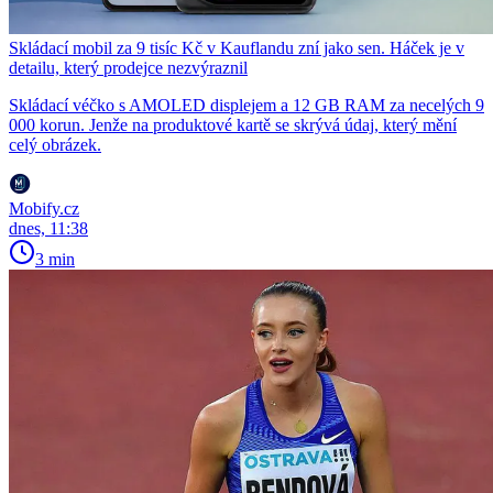
Skládací mobil za 9 tisíc Kč v Kauflandu zní jako sen. Háček je v
detailu, který prodejce nezvýraznil
Skládací véčko s AMOLED displejem a 12 GB RAM za necelých 9
000 korun. Jenže na produktové kartě se skrývá údaj, který mění
celý obrázek.
Mobify.cz
dnes, 11:38
3 min