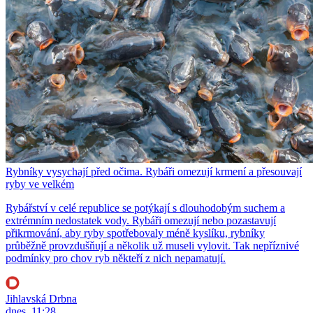
Rybníky vysychají před očima. Rybáři omezují krmení a přesouvají
ryby ve velkém
Rybářství v celé republice se potýkají s dlouhodobým suchem a
extrémním nedostatek vody. Rybáři omezují nebo pozastavují
přikrmování, aby ryby spotřebovaly méně kyslíku, rybníky
průběžně provzdušňují a několik už museli vylovit. Tak nepříznivé
podmínky pro chov ryb někteří z nich nepamatují.
Jihlavská Drbna
dnes, 11:28