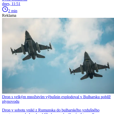
dnes, 11:51
2 min
Reklama
Dron s velkým množstvím výbušnin explodoval v Bulharsku poblíž
plynovodu
Dron v sobotu vnikl z Rumunska do bulharského vzdušného