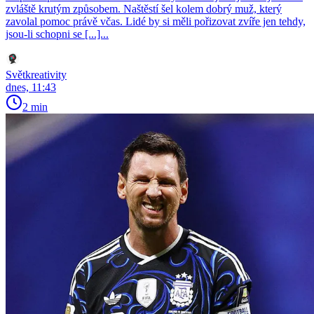
zvláště krutým způsobem. Naštěstí šel kolem dobrý muž, který
zavolal pomoc právě včas. Lidé by si měli pořizovat zvíře jen tehdy,
jsou-li schopni se [...]...
Světkreativity
dnes, 11:43
2 min