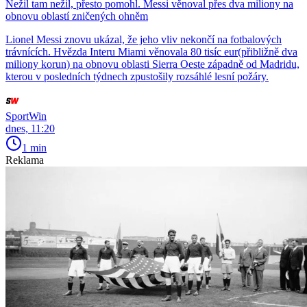
Nežil tam nežil, přesto pomohl. Messi věnoval přes dva miliony na
obnovu oblastí zničených ohněm
Lionel Messi znovu ukázal, že jeho vliv nekončí na fotbalových
trávnících. Hvězda Interu Miami věnovala 80 tisíc eur(přibližně dva
miliony korun) na obnovu oblasti Sierra Oeste západně od Madridu,
kterou v posledních týdnech zpustošily rozsáhlé lesní požáry.
SportWin
dnes, 11:20
1 min
Reklama