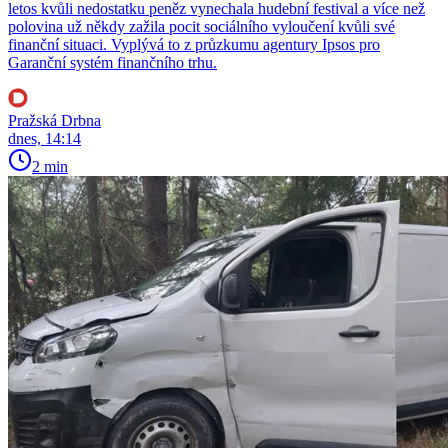
letos kvůli nedostatku peněz vynechala hudební festival a více než
polovina už někdy zažila pocit sociálního vyloučení kvůli své
finanční situaci. Vyplývá to z průzkumu agentury Ipsos pro
Garanční systém finančního trhu.
Pražská Drbna
dnes, 14:14
2 min