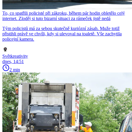
To, co spatřili policisté při zákroku, během pár hodin obletělo celý
internet. Zloděj si tuto bizarní situaci za rámeček jistě nedá
Tým policistů má za sebou skutečně kuriózní zásah. Muže totiž
přistihli právě ve chvíli, kdy si ulevoval na toaletě. Vše zachytila
policejní kamera.
Světkreativity
dnes, 14:51
2 min