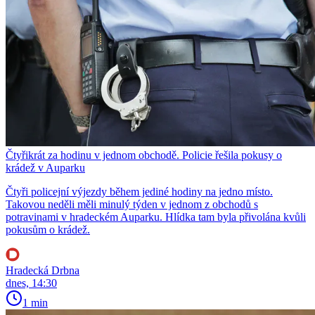
Čtyřikrát za hodinu v jednom obchodě. Policie řešila pokusy o
krádež v Auparku
Čtyři policejní výjezdy během jediné hodiny na jedno místo.
Takovou neděli měli minulý týden v jednom z obchodů s
potravinami v hradeckém Auparku. Hlídka tam byla přivolána kvůli
pokusům o krádež.
Hradecká Drbna
dnes, 14:30
1 min