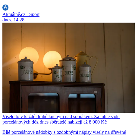
Aktuálně.cz - Sport
dnes, 14:28
Viselo to v každé druhé kuchyni nad sporákem. Za tuhle sadu
porcelánových dóz dnes sběratelé nabízejí až 8 000 Kč
Bílé porcelánové nádobky s ozdobnými nápisy visely na dřevěné