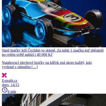
Staré hračky leží Čechům ve sklepě. Za tuhle 1 značku teď sběratelé
po celém světě nabízí i 40 000 Kč
Natahovací plechové hračky na klíček zná skoro každý, kdo
vyrůstal v minulém […]
Extrafit.cz
dnes, 14:15
4 min