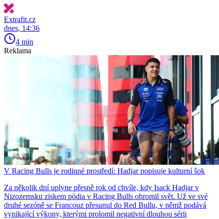
Extrafit.cz
dnes, 14:36
4 min
Reklama
V Racing Bulls je rodinné prostředí: Hadjar popisuje kulturní šok
Za několik dní uplyne přesně rok od chvíle, kdy Isack Hadjar v
Nizozemsku ziskem pódia v Racing Bulls ohromil svět. Už ve své
druhé sezóně se Francouz přesunul do Red Bullu, v němž podává
vynikající výkony, kterými prolomil negativní dlouhou sérii