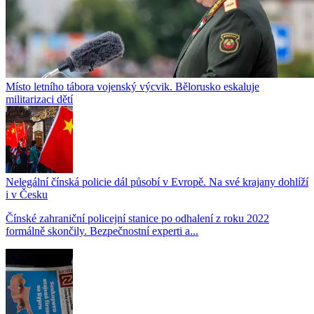
Místo letního tábora vojenský výcvik. Bělorusko eskaluje
militarizaci dětí
Nelegální čínská policie dál působí v Evropě. Na své krajany dohlíží
i v Česku
Čínské zahraniční policejní stanice po odhalení z roku 2022
formálně skončily. Bezpečnostní experti a...