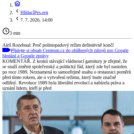
HlídacíPes.org
7. 7. 2026, 14:00
3 min
Aleš Rozehnal: Proč polistopadový režim definitivně končí
Přidejte si obsah Centrum.cz do oblíbených zdrojů pro Google
hledání a Google zprávy
KOMENTÁŘ. Z kroků stávající vládnoucí garnitury je zřejmé, že
se snaží změnit společenský a politický řád, který zde byl nastolen
po roce 1989. Neznamená to samozřejmě snahu o restauraci poměrů
před tímto rokem, ale o vytvoření režimu, který bude značně
odlišný. Revoluce 1989 byla liberální revolucí a nabízela práva a
uznání lidem, kteří je před