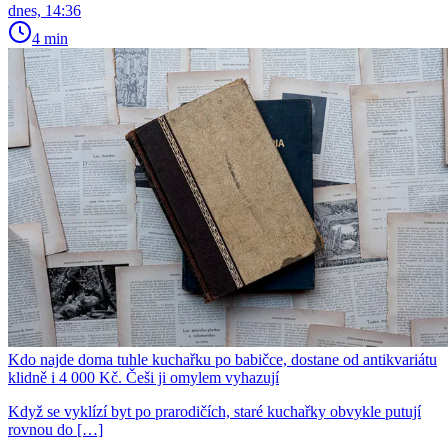
dnes, 14:36
4 min
Kdo najde doma tuhle kuchařku po babičce, dostane od antikvariátu
klidně i 4 000 Kč. Češi ji omylem vyhazují
Když se vyklízí byt po prarodičích, staré kuchařky obvykle putují
rovnou do […]