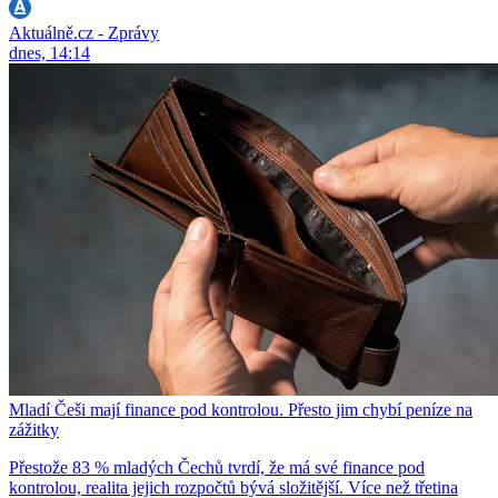
Aktuálně.cz - Zprávy
dnes, 14:14
Mladí Češi mají finance pod kontrolou. Přesto jim chybí peníze na
zážitky
Přestože 83 % mladých Čechů tvrdí, že má své finance pod
kontrolou, realita jejich rozpočtů bývá složitější. Více než třetina