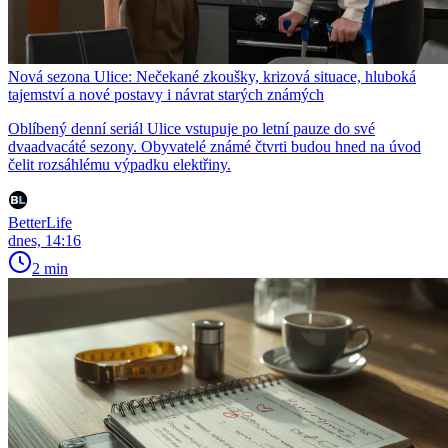
Nová sezona Ulice: Nečekané zkoušky, krizová situace, hluboká
tajemství a nové postavy i návrat starých známých
Oblíbený denní seriál Ulice vstupuje po letní pauze do své
dvaadvacáté sezony. Obyvatelé známé čtvrti budou hned na úvod
čelit rozsáhlému výpadku elektřiny.
BetterLife
dnes, 14:16
2 min