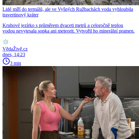
Lidé míří do termálů, ale ve Vyšných Ružbachách voda vyhloubila
travertinový kráter
Kruhové jezírko s průměrem dvaceti metrů a celoročně teplou
vodou nevytesala sopka ani meteorit. Vytvořil ho minerální pramen.
VědaŽivě.cz
dnes, 14:23
3 min