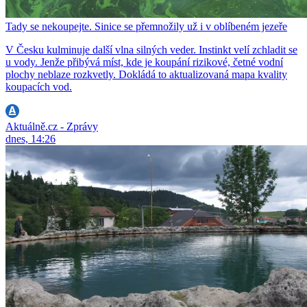
Tady se nekoupejte. Sinice se přemnožily už i v oblíbeném jezeře
V Česku kulminuje další vlna silných veder. Instinkt velí zchladit se
u vody. Jenže přibývá míst, kde je koupání rizikové, četné vodní
plochy neblaze rozkvetly. Dokládá to aktualizovaná mapa kvality
koupacích vod.
Aktuálně.cz - Zprávy
dnes, 14:26