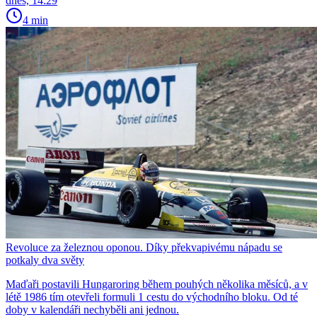
dnes, 14:29
4 min
Revoluce za železnou oponou. Díky překvapivému nápadu se
potkaly dva světy
Maďaři postavili Hungaroring během pouhých několika měsíců, a v
létě 1986 tím otevřeli formuli 1 cestu do východního bloku. Od té
doby v kalendáři nechyběli ani jednou.