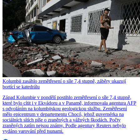
Kolumbii zasáhlo zemětřesení o síle 7,4 stupně, záběry ukazují
bortící se katedrálu
Západ Kolumbie v pondělí postihlo zemětřesení o síle 7,4 stupně,
které bylo cítit i v Ekvádoru a v Panamě, informovala agentura AFP
s odvoláním na kolumbijskou geologickou službu. Zemětřesení
mělo epicentrum v departementu Chocó, jehož guvernérka na
sociálních sítích píše o zraněných a vážných škodách. Počty
zraněných zatím nejsou známy. Podle agentury Reuters nebylo
vydáno varování před tsunami.