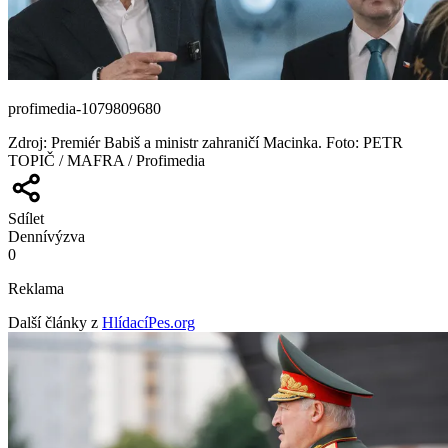
profimedia-1079809680
Zdroj
:
Premiér Babiš a ministr zahraničí Macinka. Foto: PETR
TOPIČ / MAFRA / Profimedia
Sdílet
Denní
výzva
0
Reklama
Další články z
HlídacíPes.org