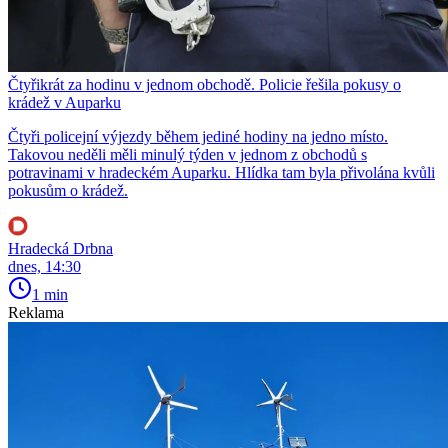
Čtyřikrát za hodinu v jednom obchodě. Policie řešila pokusy o
krádež v Auparku
Čtyři policejní výjezdy během jediné hodiny na jedno místo.
Takovou neděli měli minulý týden v jednom z obchodů s
potravinami v hradeckém Auparku. Hlídka tam byla přivolána kvůli
pokusům o krádež.
Hradecká Drbna
dnes, 14:30
1 min
Reklama