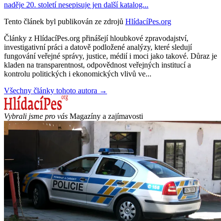
naděje 20. století nesepisuje jen další katalog...
Tento článek byl publikován ze zdrojů
HlídacíPes.org
Články z HlídacíPes.org přinášejí hloubkové zpravodajství,
investigativní práci a datově podložené analýzy, které sledují
fungování veřejné správy, justice, médií i moci jako takové. Důraz je
kladen na transparentnost, odpovědnost veřejných institucí a
kontrolu politických i ekonomických vlivů ve...
Všechny články tohoto autora →
Vybrali jsme pro vás
Magazíny a zajímavosti