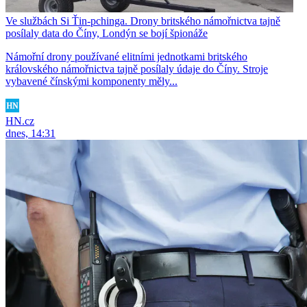
Ve službách Si Ťin-pchinga. Drony britského námořnictva tajně
posílaly data do Číny, Londýn se bojí špionáže
Námořní drony používané elitními jednotkami britského
královského námořnictva tajně posílaly údaje do Číny. Stroje
vybavené čínskými komponenty měly...
HN.cz
dnes, 14:31