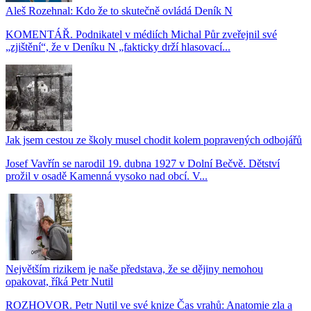
Aleš Rozehnal: Kdo že to skutečně ovládá Deník N
KOMENTÁŘ. Podnikatel v médiích Michal Půr zveřejnil své
„zjištění“, že v Deníku N „fakticky drží hlasovací...
Jak jsem cestou ze školy musel chodit kolem popravených odbojářů
Josef Vavřín se narodil 19. dubna 1927 v Dolní Bečvě. Dětství
prožil v osadě Kamenná vysoko nad obcí. V...
Největším rizikem je naše představa, že se dějiny nemohou
opakovat, říká Petr Nutil
ROZHOVOR. Petr Nutil ve své knize Čas vrahů: Anatomie zla a