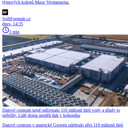
týmových kolegů Maxe Verstappena.
SvětFormule.cz
dnes, 14:35
1 min
Datové centrum tajně odčerpalo 110 milionů litrů vody a úřady to
neřešily. Lidé doma neměli tlak v kohoutku
Datové centrum v americké Georgii odebralo přes 110 milionů litrů