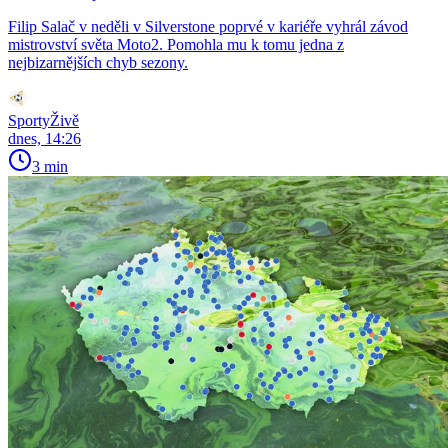
Filip Salač v neděli v Silverstone poprvé v kariéře vyhrál závod
mistrovství světa Moto2. Pomohla mu k tomu jedna z
nejbizarnějších chyb sezony.
SportyŽivě
dnes, 14:26
3 min