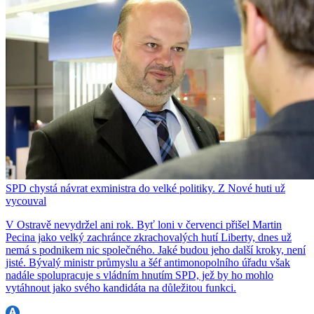
SPD chystá návrat exministra do velké politiky. Z Nové huti už
vycouval
V Ostravě nevydržel ani rok. Byť loni v červenci přišel Martin
Pecina jako velký zachránce zkrachovalých hutí Liberty, dnes už
nemá s podnikem nic společného. Jaké budou jeho další kroky, není
jisté. Bývalý ministr průmyslu a šéf antimonopolního úřadu však
nadále spolupracuje s vládním hnutím SPD, jež by ho mohlo
vytáhnout jako svého kandidáta na důležitou funkci.