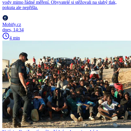
vody mimo řádné měření. Obyvatelé si stěžovali na slabý tlak,
pokuta ale nepřišla.
Mobify.cz
dnes, 14:34
4 min