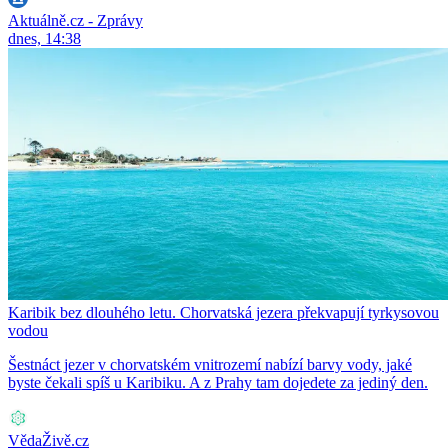
Aktuálně.cz - Zprávy
dnes, 14:38
Karibik bez dlouhého letu. Chorvatská jezera překvapují tyrkysovou
vodou
Šestnáct jezer v chorvatském vnitrozemí nabízí barvy vody, jaké
byste čekali spíš u Karibiku. A z Prahy tam dojedete za jediný den.
VědaŽivě.cz