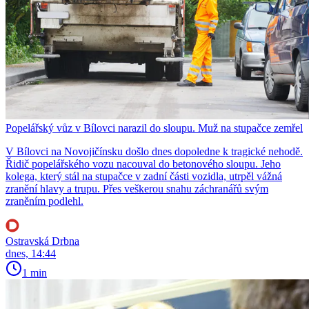
Popelářský vůz v Bílovci narazil do sloupu. Muž na stupačce zemřel
V Bílovci na Novojičínsku došlo dnes dopoledne k tragické nehodě.
Řidič popelářského vozu nacouval do betonového sloupu. Jeho
kolega, který stál na stupačce v zadní části vozidla, utrpěl vážná
zranění hlavy a trupu. Přes veškerou snahu záchranářů svým
zraněním podlehl.
Ostravská Drbna
dnes, 14:44
1 min