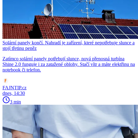
Solární panely končí. Nahradí je zařízení, které nepotřebuje slunce a
stojí třetinu peněz
Zatímco solární panely potřebují slunce, nová přenosná turbína
Shine 2.0 funguje i za zatažené oblohy. Stačí vítr a máte elektřinu na
notebook či telefon.
FAJNTIP.cz
dnes, 14:30
3 min