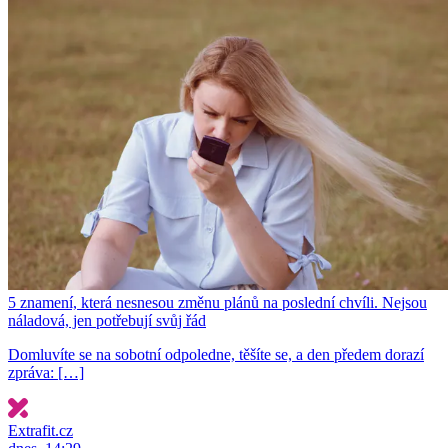
5 znamení, která nesnesou změnu plánů na poslední chvíli. Nejsou
náladová, jen potřebují svůj řád
Domluvíte se na sobotní odpoledne, těšíte se, a den předem dorazí
zpráva: […]
Extrafit.cz