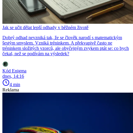
Jak se učit dělat lepší odhady v běžném životě
Dobrý odhad nevzniká tak, že se člověk narodí s matematickým
šestým smyslem. Vzniká tréninkem. A překvapivě často ne
tréninkem složitých vzorců, ale obyčejným zvykem ptát se: co bych
čekal, než se podívám na výsledek?
Kód Enigma
dnes, 14:16
4 min
Reklama