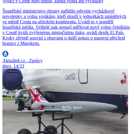
Vojáci v Ceutě mají smůlu, žádná volna ani vycházky
Španělské ministerstvo obrany nařídilo odvolat vycházkové
povolenky a volna vojákům, kteří slouží v jednotkách umístěných
ve městě Ceuta na africkém kontinentu. Uvádí to v pondělí
španělská média. Velitelé pak nemají udělovat nové volno četníkům
v Ceutě kvůli zvýšenému migračnímu tlaku, uvádí deník El País.
Kroky zřejmě souvisí s obavami o další pokus o masivní přechod
hranice s Marokem.
Aktuálně.cz - Zprávy
dnes, 14:33