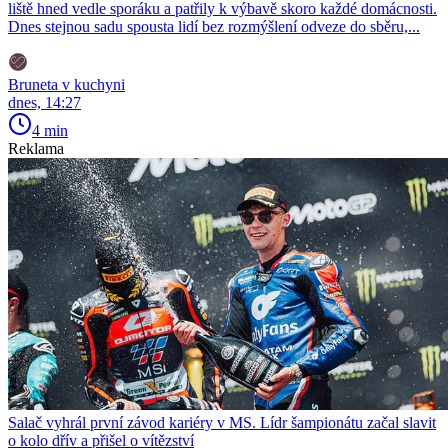
liště hned vedle sporáku a patřily k výbavě skoro každé domácnosti.
Dnes stejnou sadu spousta lidí bez rozmýšlení odveze do sběru,...
Bruneta v kuchyni
dnes, 14:27
4 min
Reklama
Salač vyhrál první závod kariéry v MS. Lídr šampionátu začal slavit
o kolo dřív a přišel o vítězství