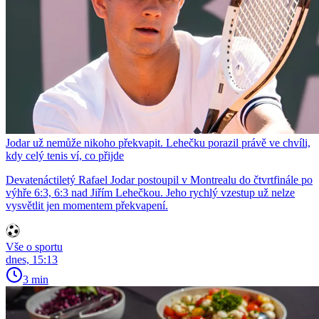
Jodar už nemůže nikoho překvapit. Lehečku porazil právě ve chvíli,
kdy celý tenis ví, co přijde
Devatenáctiletý Rafael Jodar postoupil v Montrealu do čtvrtfinále po
výhře 6:3, 6:3 nad Jiřím Lehečkou. Jeho rychlý vzestup už nelze
vysvětlit jen momentem překvapení.
Vše o sportu
dnes, 15:13
3 min