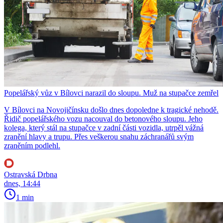
Popelářský vůz v Bílovci narazil do sloupu. Muž na stupačce zemřel
V Bílovci na Novojičínsku došlo dnes dopoledne k tragické nehodě.
Řidič popelářského vozu nacouval do betonového sloupu. Jeho
kolega, který stál na stupačce v zadní části vozidla, utrpěl vážná
zranění hlavy a trupu. Přes veškerou snahu záchranářů svým
zraněním podlehl.
Ostravská Drbna
dnes, 14:44
1 min