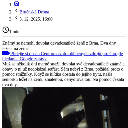
Brněnská Drbna
3. 12. 2025, 16:00
1 min
Známý se nemohl dovolat devadesátileté ženě z Brna. Dva dny
ležela na zemi
Přidejte si obsah Centrum.cz do oblíbených zdrojů pro Google
hledání a Google zprávy
Muž se několik dní marně snažil dovolat své devadesátileté známé a
obavy o ni už nedokázal setřást. Sám nebyl z Brna, požádal proto o
pomoc strážníky. Když se hlídka dostala do jejího bytu, našla
seniorku ležet na zemi, zmatenou, dehydrovanou. Na pomoc čekala
dva dny.