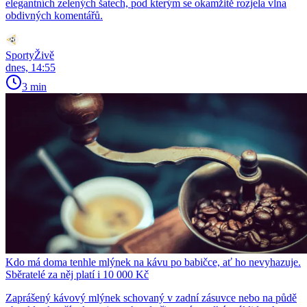
elegantních zelených šatech, pod kterým se okamžitě rozjela vlna
obdivných komentářů.
SportyŽivě
dnes, 14:55
3 min
Kdo má doma tenhle mlýnek na kávu po babičce, ať ho nevyhazuje.
Sběratelé za něj platí i 10 000 Kč
Zaprášený kávový mlýnek schovaný v zadní zásuvce nebo na půdě