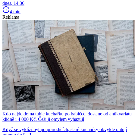
dnes, 14:36
4 min
Reklama
Kdo najde doma tuhle kuchařku po babičce, dostane od antikvariátu
klidně i 4 000 Kč. Češi ji omylem vyhazují
Když se vyklízí byt po prarodičích, staré kuchařky obvykle putují
rovnou do […]