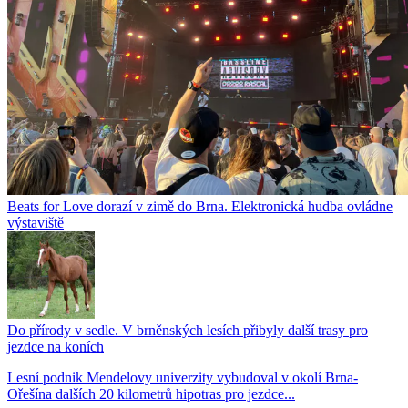
Beats for Love dorazí v zimě do Brna. Elektronická hudba ovládne
výstaviště
Do přírody v sedle. V brněnských lesích přibyly další trasy pro
jezdce na koních
Lesní podnik Mendelovy univerzity vybudoval v okolí Brna-
Ořešína dalších 20 kilometrů hipotras pro jezdce...