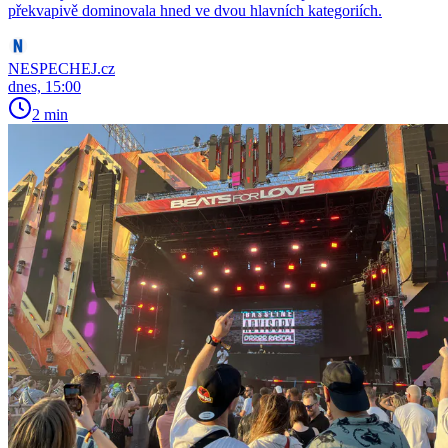
překvapivě dominovala hned ve dvou hlavních kategoriích.
NESPECHEJ.cz
dnes, 15:00
2 min