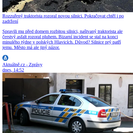
Rozzuřený traktorista rozoral novou silnici. Pokračovat chtěl i po
zadržení
Spravili mu před domem rozbitou silnici, naštvaný traktorista ale
čerstvý asfalt rozoral pluhem. Bizarní incident se stal na konci
minulého týdne v polských Hlavicích. Důvod? Silnice prý patří
jemu. Město má ale jiný názor.
Aktuálně.cz - Zprávy
dnes, 14:52