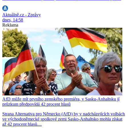
Aktuálně.cz - Zprávy
dnes, 14:58
Reklama
AfD může mít prvního zemského premiéra, v Sasku-Anhaltsku jí
průzkum předpovídá 42 procent hlasů
Strana Alternativa pro Německo (AfD) by v nadcházejících volbách
ve východoněmecké spolkové zemi Sasko-Anhaltsko mohla získat
až 42 procent hlasů....