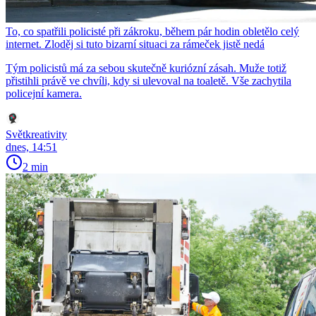
To, co spatřili policisté při zákroku, během pár hodin obletělo celý
internet. Zloděj si tuto bizarní situaci za rámeček jistě nedá
Tým policistů má za sebou skutečně kuriózní zásah. Muže totiž
přistihli právě ve chvíli, kdy si ulevoval na toaletě. Vše zachytila
policejní kamera.
Světkreativity
dnes, 14:51
2 min