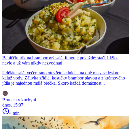
Babiččin trik na bramborový salát funguje pokaždé: stačí 1 lžíce
navíc a už vám nikdy nezvodnatí
Uděláte salát večer, ráno otevřete lednici a na dně mísy se leskne
kaluž vody. Zálivka zřídla, kostičky brambor plavou a z krémového
jídla je najednou mdlá břečka. Skoro každá domácnost...
Bruneta v kuchyni
dnes, 15:07
4 min