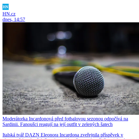
HN.cz
dnes, 14:57
Moderátorka Incardonová před fotbalovou sezonou odpočívá na
Sardinii. Fanoušci reagují na její outfit v zelených šatech
Italská tvář DAZN Eleonora Incardona zveřejnila příspěvek v