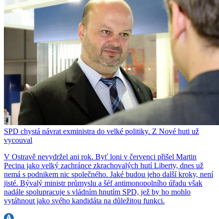
SPD chystá návrat exministra do velké politiky. Z Nové huti už
vycouval
V Ostravě nevydržel ani rok. Byť loni v červenci přišel Martin
Pecina jako velký zachránce zkrachovalých hutí Liberty, dnes už
nemá s podnikem nic společného. Jaké budou jeho další kroky, není
jisté. Bývalý ministr průmyslu a šéf antimonopolního úřadu však
nadále spolupracuje s vládním hnutím SPD, jež by ho mohlo
vytáhnout jako svého kandidáta na důležitou funkci.