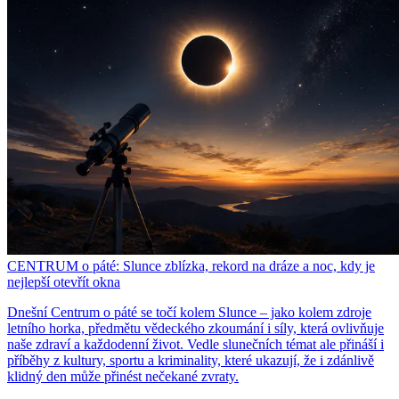
CENTRUM o páté: Slunce zblízka, rekord na dráze a noc, kdy je
nejlepší otevřít okna
Dnešní Centrum o páté se točí kolem Slunce – jako kolem zdroje
letního horka, předmětu vědeckého zkoumání i síly, která ovlivňuje
naše zdraví a každodenní život. Vedle slunečních témat ale přináší i
příběhy z kultury, sportu a kriminality, které ukazují, že i zdánlivě
klidný den může přinést nečekané zvraty.