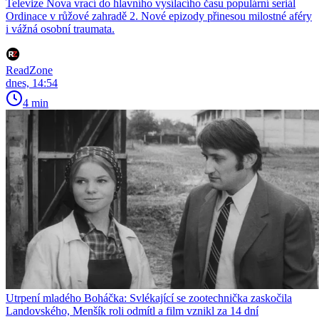
Televize Nova vrací do hlavního vysílacího času populární seriál
Ordinace v růžové zahradě 2. Nové epizody přinesou milostné aféry
i vážná osobní traumata.
ReadZone
dnes, 14:54
4 min
Utrpení mladého Boháčka: Svlékající se zootechnička zaskočila
Landovského, Menšík roli odmítl a film vznikl za 14 dní