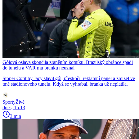
Gólová oslava skončila zraněním kotníku. Brazilský obránce spadl
do tunelu a VAR mu branku neuznal
Stoper Coritiby Jacy slavil gól, přeskočil reklamní panel a zmizel ve
tmě stadionového tunelu. Když se vyhrabal, branka už neplatila.
SportyŽivě
dnes, 15:13
3 min