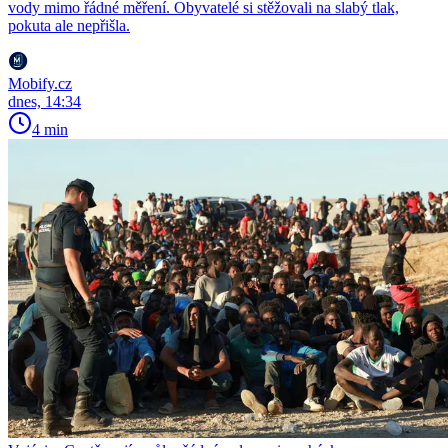
vody mimo řádné měření. Obyvatelé si stěžovali na slabý tlak,
pokuta ale nepřišla.
Mobify.cz
dnes, 14:34
4 min