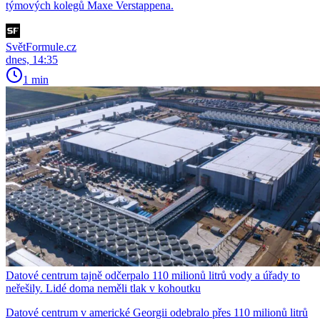
týmových kolegů Maxe Verstappena.
SvětFormule.cz
dnes, 14:35
1 min
Datové centrum tajně odčerpalo 110 milionů litrů vody a úřady to
neřešily. Lidé doma neměli tlak v kohoutku
Datové centrum v americké Georgii odebralo přes 110 milionů litrů