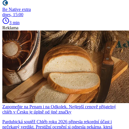
Be Native extra
dnes, 15:00
3 min
Reklama
Zapomeňte na Penam i na Odkolek. Nejlepší cenově přijatelný
chléb v Česku je úplně od jiné značky
Pardubická soutěž Chléb roku 2026 přinesla rekordní účast i
nečekaný verdikt. Prestižní ocenění si odnesla pekárna, která