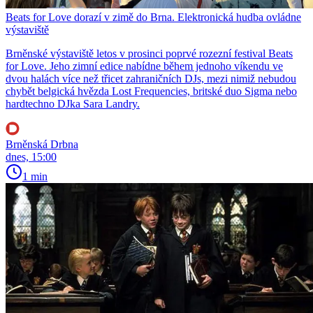
Beats for Love dorazí v zimě do Brna. Elektronická hudba ovládne
výstaviště
Brněnské výstaviště letos v prosinci poprvé rozezní festival Beats
for Love. Jeho zimní edice nabídne během jednoho víkendu ve
dvou halách více než třicet zahraničních DJs, mezi nimiž nebudou
chybět belgická hvězda Lost Frequencies, britské duo Sigma nebo
hardtechno DJka Sara Landry.
Brněnská Drbna
dnes, 15:00
1 min