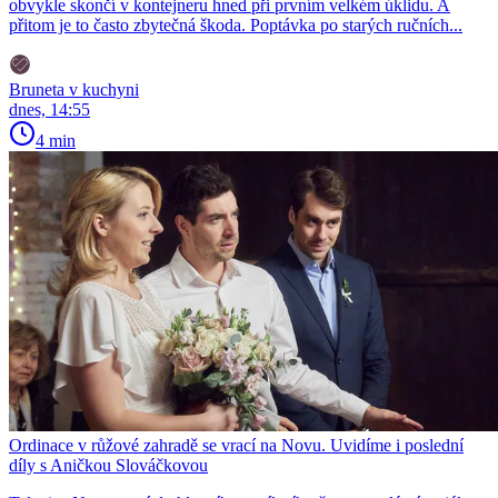
obvykle skončí v kontejneru hned při prvním velkém úklidu. A
přitom je to často zbytečná škoda. Poptávka po starých ručních...
Bruneta v kuchyni
dnes, 14:55
4 min
Ordinace v růžové zahradě se vrací na Novu. Uvidíme i poslední
díly s Aničkou Slováčkovou