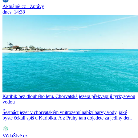
Aktuálně.cz - Zprávy
dnes, 14:38
Karibik bez dlouhého letu. Chorvatská jezera překvapují tyrkysovou
vodou
Šestnáct jezer v chorvatském vnitrozemí nabízí barvy vody, jaké
byste čekali spíš u Karibiku. A z Prahy tam dojedete za jediný den.
VědaŽivě.cz