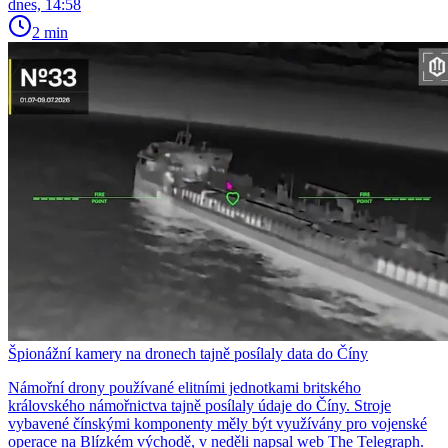
dnes, 14:58
2 min
Špionážní kamery na dronech tajně posílaly data do Číny
Námořní drony používané elitními jednotkami britského
královského námořnictva tajně posílaly údaje do Číny. Stroje
vybavené čínskými komponenty měly být využívány pro vojenské
operace na Blízkém východě, v neděli napsal web The Telegraph.