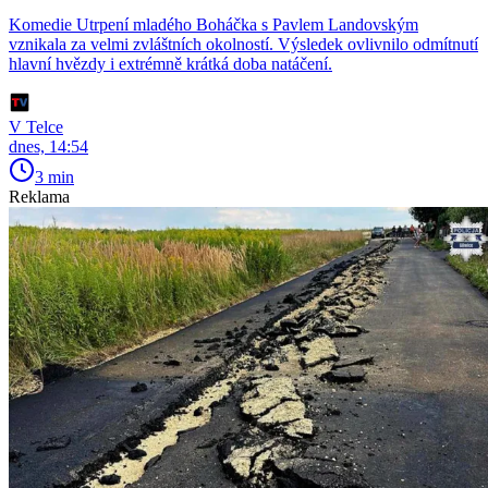
Komedie Utrpení mladého Boháčka s Pavlem Landovským
vznikala za velmi zvláštních okolností. Výsledek ovlivnilo odmítnutí
hlavní hvězdy i extrémně krátká doba natáčení.
V Telce
dnes, 14:54
3 min
Reklama