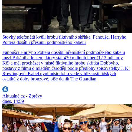
Stovky telefonátů kvůli hrobu fiktivního skřítka. Fanoušci Harryho
Pottera dosáhli přesunu podmořského kabelu
Fanoušci Harryho Pottera dosáhli přemístění podmořského kabelu
mezi Británií a Irskem, který stál 430 milionů liber (12,2 miliardy
Kč) a měl procházet v místě fiktivního hrobu skřítka Dobbyho,
postavy z filmu o mladém čaroději podle předlohy spisovatelky J. K.
Rowlingové. Kabel nyní místo toho vede v blízkosti lidských
ostatků z doby bronzové, píše deník The Guardian.
Aktuálně.cz - Zprávy
dnes, 14:59