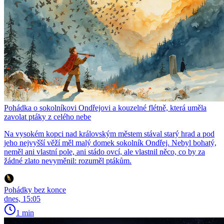
Pohádka o sokolníkovi Ondřejovi a kouzelné flétně, která uměla
zavolat ptáky z celého nebe
Na vysokém kopci nad královským městem stával starý hrad a pod
jeho nejvyšší věží měl malý domek sokolník Ondřej. Nebyl bohatý,
neměl ani vlastní pole, ani stádo ovcí, ale vlastnil něco, co by za
žádné zlato nevyměnil: rozuměl ptákům.
Pohádky bez konce
dnes, 15:05
1 min