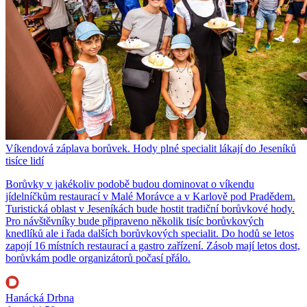
Víkendová záplava borůvek. Hody plné specialit lákají do Jeseníků
tisíce lidí
Borůvky v jakékoliv podobě budou dominovat o víkendu
jídelníčkům restaurací v Malé Morávce a v Karlově pod Pradědem.
Turistická oblast v Jeseníkách bude hostit tradiční borůvkové hody.
Pro návštěvníky bude připraveno několik tisíc borůvkových
knedlíků ale i řada dalších borůvkových specialit. Do hodů se letos
zapojí 16 místních restaurací a gastro zařízení. Zásob mají letos dost,
borůvkám podle organizátorů počasí přálo.
Hanácká Drbna