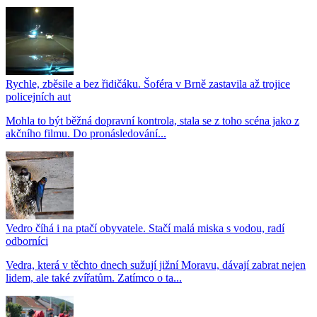
Rychle, zběsile a bez řidičáku. Šoféra v Brně zastavila až trojice
policejních aut
Mohla to být běžná dopravní kontrola, stala se z toho scéna jako z
akčního filmu. Do pronásledování...
Vedro číhá i na ptačí obyvatele. Stačí malá miska s vodou, radí
odborníci
Vedra, která v těchto dnech sužují jižní Moravu, dávají zabrat nejen
lidem, ale také zvířatům. Zatímco o ta...