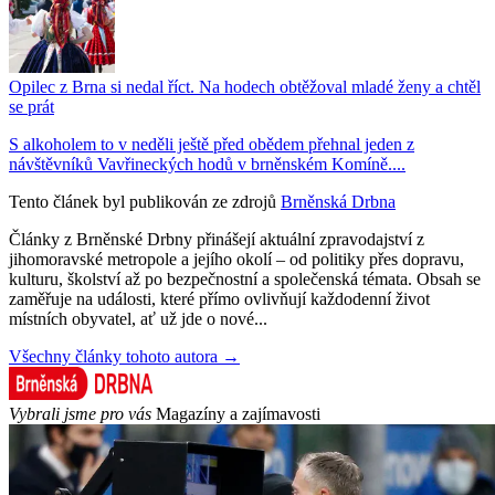
Opilec z Brna si nedal říct. Na hodech obtěžoval mladé ženy a chtěl
se prát
S alkoholem to v neděli ještě před obědem přehnal jeden z
návštěvníků Vavřineckých hodů v brněnském Komíně....
Tento článek byl publikován ze zdrojů
Brněnská Drbna
Články z Brněnské Drbny přinášejí aktuální zpravodajství z
jihomoravské metropole a jejího okolí – od politiky přes dopravu,
kulturu, školství až po bezpečnostní a společenská témata. Obsah se
zaměřuje na události, které přímo ovlivňují každodenní život
místních obyvatel, ať už jde o nové...
Všechny články tohoto autora →
Vybrali jsme pro vás
Magazíny a zajímavosti