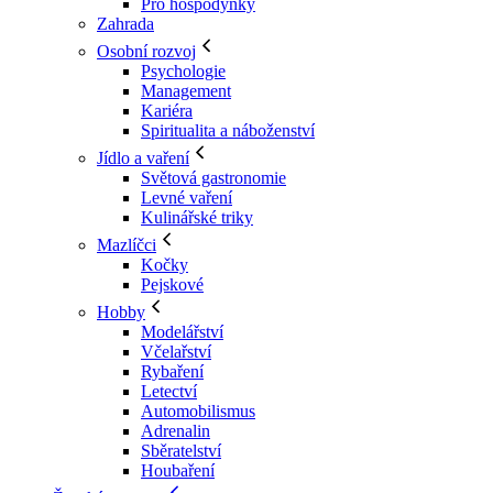
Pro hospodyňky
Zahrada
Osobní rozvoj
Psychologie
Management
Kariéra
Spiritualita a náboženství
Jídlo a vaření
Světová gastronomie
Levné vaření
Kulinářské triky
Mazlíčci
Kočky
Pejskové
Hobby
Modelářství
Včelařství
Rybaření
Letectví
Automobilismus
Adrenalin
Sběratelství
Houbaření