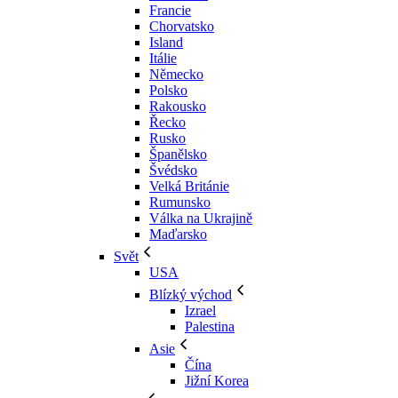
Francie
Chorvatsko
Island
Itálie
Německo
Polsko
Rakousko
Řecko
Rusko
Španělsko
Švédsko
Velká Británie
Rumunsko
Válka na Ukrajině
Maďarsko
Svět
USA
Blízký východ
Izrael
Palestina
Asie
Čína
Jižní Korea