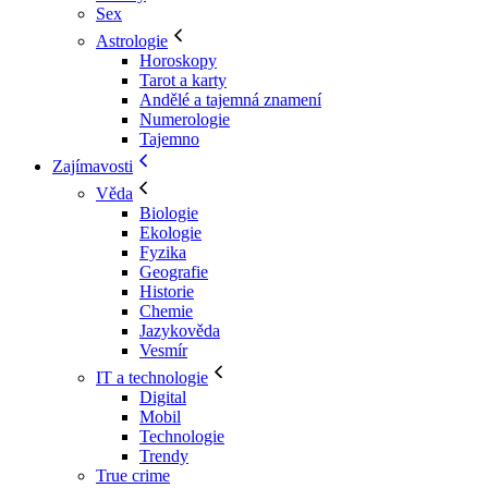
Sex
Astrologie
Horoskopy
Tarot a karty
Andělé a tajemná znamení
Numerologie
Tajemno
Zajímavosti
Věda
Biologie
Ekologie
Fyzika
Geografie
Historie
Chemie
Jazykověda
Vesmír
IT a technologie
Digital
Mobil
Technologie
Trendy
True crime