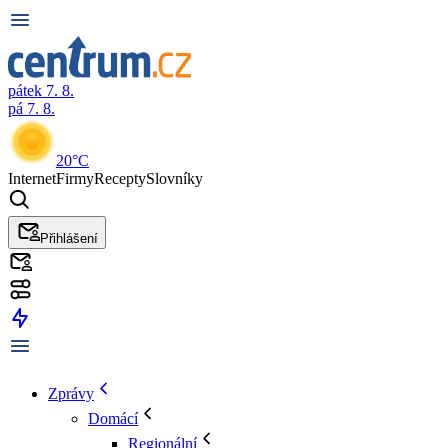
pátek 7. 8.
pá 7. 8.
20°C
Internet
Firmy
Recepty
Slovníky
Přihlášení
Zprávy
Domácí
Regionální