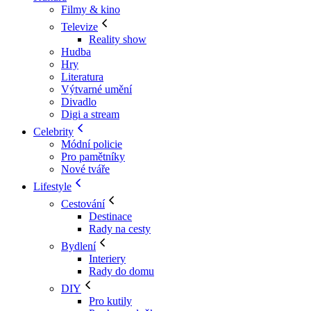
Filmy & kino
Televize
Reality show
Hudba
Hry
Literatura
Výtvarné umění
Divadlo
Digi a stream
Celebrity
Módní policie
Pro pamětníky
Nové tváře
Lifestyle
Cestování
Destinace
Rady na cesty
Bydlení
Interiery
Rady do domu
DIY
Pro kutily