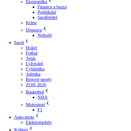
Ekonomika
Finance a burza
Podnikání
Spotřebitel
Krimi
Doprava
Nehody
Sport
Hokej
Fotbal
Tenis
Lyžování
Cyklistika
Atletika
Bojové sporty
ZOH 2026
Basketbal
NBA
Motosport
F1
Auto-moto
Elektromobily
Kultura