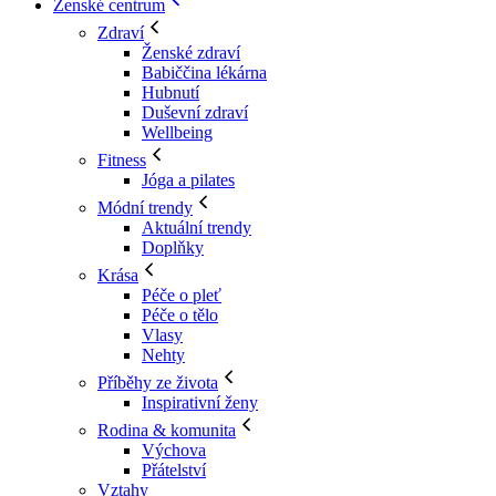
Ženské centrum
Zdraví
Ženské zdraví
Babiččina lékárna
Hubnutí
Duševní zdraví
Wellbeing
Fitness
Jóga a pilates
Módní trendy
Aktuální trendy
Doplňky
Krása
Péče o pleť
Péče o tělo
Vlasy
Nehty
Příběhy ze života
Inspirativní ženy
Rodina & komunita
Výchova
Přátelství
Vztahy