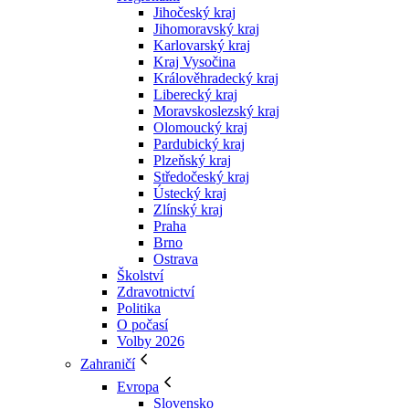
Jihočeský kraj
Jihomoravský kraj
Karlovarský kraj
Kraj Vysočina
Králověhradecký kraj
Liberecký kraj
Moravskoslezský kraj
Olomoucký kraj
Pardubický kraj
Plzeňský kraj
Středočeský kraj
Ústecký kraj
Zlínský kraj
Praha
Brno
Ostrava
Školství
Zdravotnictví
Politika
O počasí
Volby 2026
Zahraničí
Evropa
Slovensko