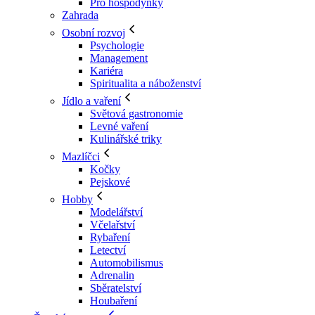
Pro hospodyňky
Zahrada
Osobní rozvoj
Psychologie
Management
Kariéra
Spiritualita a náboženství
Jídlo a vaření
Světová gastronomie
Levné vaření
Kulinářské triky
Mazlíčci
Kočky
Pejskové
Hobby
Modelářství
Včelařství
Rybaření
Letectví
Automobilismus
Adrenalin
Sběratelství
Houbaření