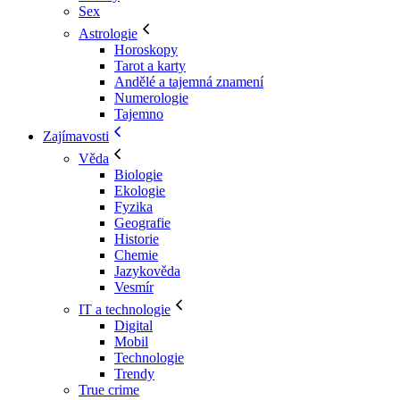
Sex
Astrologie
Horoskopy
Tarot a karty
Andělé a tajemná znamení
Numerologie
Tajemno
Zajímavosti
Věda
Biologie
Ekologie
Fyzika
Geografie
Historie
Chemie
Jazykověda
Vesmír
IT a technologie
Digital
Mobil
Technologie
Trendy
True crime