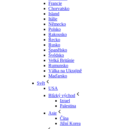
Francie
Chorvatsko
Island
Itálie
Německo
Polsko
Rakousko
Řecko
Rusko
Španělsko
Švédsko
Velká Británie
Rumunsko
Válka na Ukrajině
Maďarsko
Svět
USA
Blízký východ
Izrael
Palestina
Asie
Čína
Jižní Korea