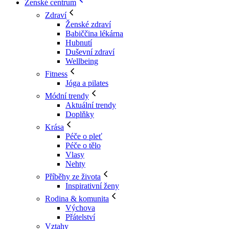
Ženské centrum
Zdraví
Ženské zdraví
Babiččina lékárna
Hubnutí
Duševní zdraví
Wellbeing
Fitness
Jóga a pilates
Módní trendy
Aktuální trendy
Doplňky
Krása
Péče o pleť
Péče o tělo
Vlasy
Nehty
Příběhy ze života
Inspirativní ženy
Rodina & komunita
Výchova
Přátelství
Vztahy