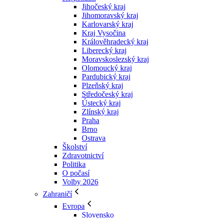
Jihočeský kraj
Jihomoravský kraj
Karlovarský kraj
Kraj Vysočina
Králověhradecký kraj
Liberecký kraj
Moravskoslezský kraj
Olomoucký kraj
Pardubický kraj
Plzeňský kraj
Středočeský kraj
Ústecký kraj
Zlínský kraj
Praha
Brno
Ostrava
Školství
Zdravotnictví
Politika
O počasí
Volby 2026
Zahraničí
Evropa
Slovensko