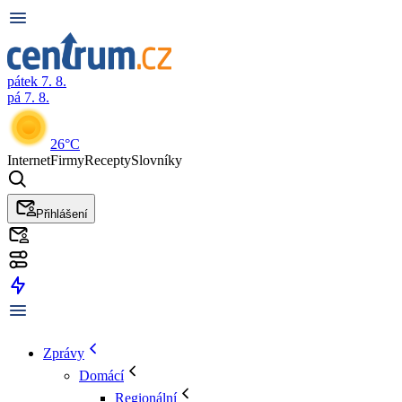
pátek 7. 8.
pá 7. 8.
26°C
Internet
Firmy
Recepty
Slovníky
Přihlášení
Zprávy
Domácí
Regionální