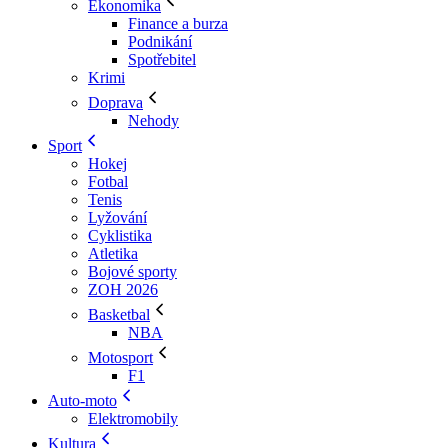
Ekonomika
Finance a burza
Podnikání
Spotřebitel
Krimi
Doprava
Nehody
Sport
Hokej
Fotbal
Tenis
Lyžování
Cyklistika
Atletika
Bojové sporty
ZOH 2026
Basketbal
NBA
Motosport
F1
Auto-moto
Elektromobily
Kultura