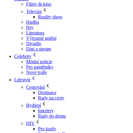
Filmy & kino
Televize
Reality show
Hudba
Hry
Literatura
Výtvarné umění
Divadlo
Digi a stream
Celebrity
Módní policie
Pro pamětníky
Nové tváře
Lifestyle
Cestování
Destinace
Rady na cesty
Bydlení
Interiery
Rady do domu
DIY
Pro kutily