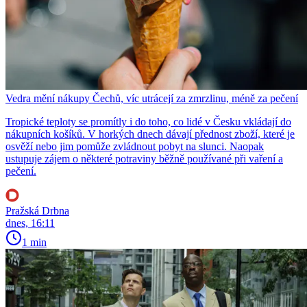
Vedra mění nákupy Čechů, víc utrácejí za zmrzlinu, méně za pečení
Tropické teploty se promítly i do toho, co lidé v Česku vkládají do
nákupních košíků. V horkých dnech dávají přednost zboží, které je
osvěží nebo jim pomůže zvládnout pobyt na slunci. Naopak
ustupuje zájem o některé potraviny běžně používané při vaření a
pečení.
Pražská Drbna
dnes, 16:11
1 min