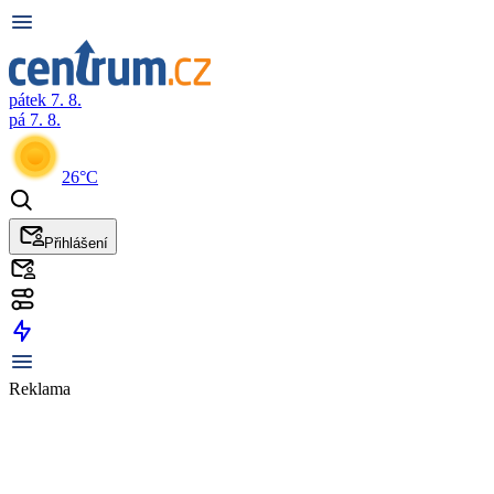
pátek 7. 8.
pá 7. 8.
26°C
Přihlášení
Reklama