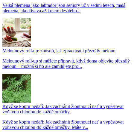
Velká plemena jako labrador jsou seniory už v sedmi letech, malá
plemena jako čivava až kolem desátého...
Melounový roll-up: způsob, jak zpracovat i přezrálý meloun
Melounový roll-up si můžete připravit, když doma objevíte přezrálý
meloun – možná si ho ale zamilujete pro...
Když se kopru nedaří: Jak zachránit žloutnoucí nať a vypěstovat
voňavou chloubu do každé omáčky
Když se kopru nedaří: Jak zachránit žloutnoucí nať a vypěstovat
voňavou chloubu do každé omáčky. Máte v...