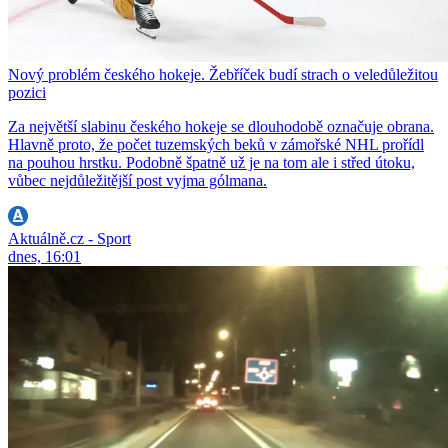
Nový problém českého hokeje. Žebříček budí strach o veledůležitou
pozici
Za největší slabinu českého hokeje se dlouhodobě označuje obrana.
Hlavně proto, že počet tuzemských beků v zámořské NHL prořídl
na pouhou hrstku. Podobně špatně už je na tom ale i střed útoku,
vůbec nejdůležitější post vyjma gólmana.
Aktuálně.cz - Sport
dnes, 16:01