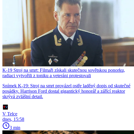
K-19 Stroj na smrt: Filmaři získali skutečnou sovětskou ponorku,
radiaci vytvořili z toniku a veteráni protestovali
Snímek K-19: Stroj na smrt provázel ostře laděný dopis od skutečné
posádky. Harrison Ford dostal gigantický honorář a zářící reaktor
skrývá zvláštní detail.
V Telce
dnes, 15:58
3 min