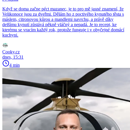
Když se doma začne péct mazanec, je to pro mě jasné znamení, že
Velikonoce jsou za dveřmi. Dělám ho z poctivého kynutého těsta s
máslem, citronovou kůrou a mandlemi navrchu, a právě díky
delšímu kynutí zůstává pěkně vláčný a nepadá. Je to recept, ke
kterému se vracím každý rok, protože funguje i v obyčejné domácí
kuchyni.
Cooky.cz
dnes, 15:31
4 min