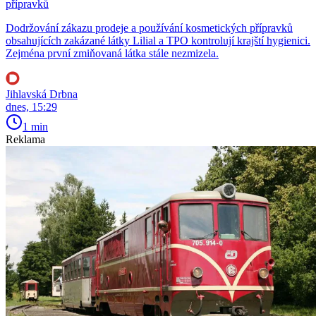
přípravků
Dodržování zákazu prodeje a používání kosmetických přípravků
obsahujících zakázané látky Lilial a TPO kontrolují krajští hygienici.
Zejména první zmiňovaná látka stále nezmizela.
Jihlavská Drbna
dnes, 15:29
1 min
Reklama