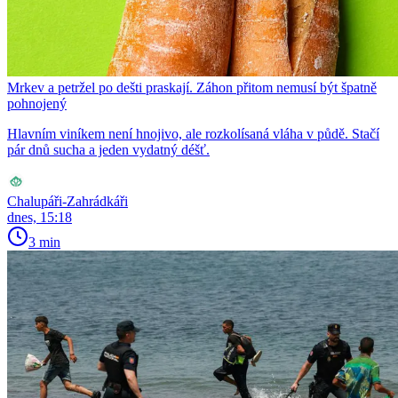
Mrkev a petržel po dešti praskají. Záhon přitom nemusí být špatně
pohnojený
Hlavním viníkem není hnojivo, ale rozkolísaná vláha v půdě. Stačí
pár dnů sucha a jeden vydatný déšť.
Chalupáři-Zahrádkáři
dnes, 15:18
3 min