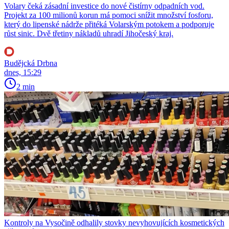
Volary čeká zásadní investice do nové čistírny odpadních vod.
Projekt za 100 milionů korun má pomoci snížit množství fosforu,
který do lipenské nádrže přitéká Volarským potokem a podporuje
růst sinic. Dvě třetiny nákladů uhradí Jihočeský kraj.
Budějcká Drbna
dnes, 15:29
2 min
Kontroly na Vysočině odhalily stovky nevyhovujících kosmetických