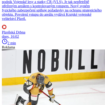
podnik Vojenské lesy a statky ČR (VLS). Je tak nepřetržitě
střeženým areálem s kontrolovaným vstupem. Nový systém
fyzického zabezpečení splňuje požadavky na ochranu strategického
objektu. Povolení vstupu do areálu vydává Krajské vojenské
velitelství Plzeň.
Plzeňská Drbna
dnes, 16:02
2 min
Reklama