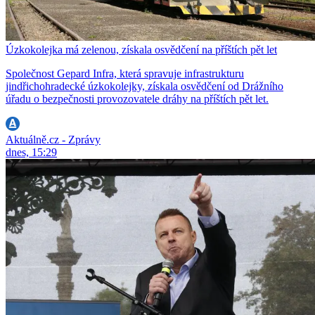
Úzkokolejka má zelenou, získala osvědčení na příštích pět let
Společnost Gepard Infra, která spravuje infrastrukturu
jindřichohradecké úzkokolejky, získala osvědčení od Drážního
úřadu o bezpečnosti provozovatele dráhy na příštích pět let.
Aktuálně.cz - Zprávy
dnes, 15:29