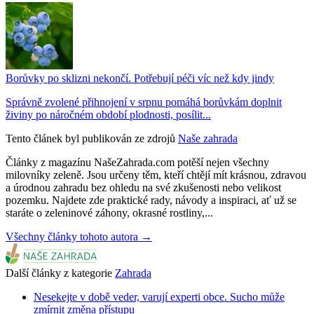
Borůvky po sklizni nekončí. Potřebují péči víc než kdy jindy
Správně zvolené přihnojení v srpnu pomáhá borůvkám doplnit
živiny po náročném období plodnosti, posílit...
Tento článek byl publikován ze zdrojů
Naše zahrada
Články z magazínu NašeZahrada.com potěší nejen všechny
milovníky zeleně. Jsou určeny těm, kteří chtějí mít krásnou, zdravou
a úrodnou zahradu bez ohledu na své zkušenosti nebo velikost
pozemku. Najdete zde praktické rady, návody a inspiraci, ať už se
staráte o zeleninové záhony, okrasné rostliny,...
Všechny články tohoto autora →
Další články z kategorie
Zahrada
Nesekejte v době veder, varují experti obce. Sucho může
zmírnit změna přístupu