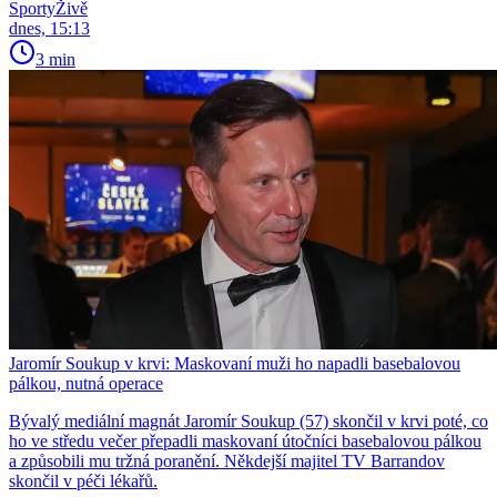
SportyŽivě
dnes, 15:13
3 min
Jaromír Soukup v krvi: Maskovaní muži ho napadli basebalovou
pálkou, nutná operace
Bývalý mediální magnát Jaromír Soukup (57) skončil v krvi poté, co
ho ve středu večer přepadli maskovaní útočníci basebalovou pálkou
a způsobili mu tržná poranění. Někdejší majitel TV Barrandov
skončil v péči lékařů.