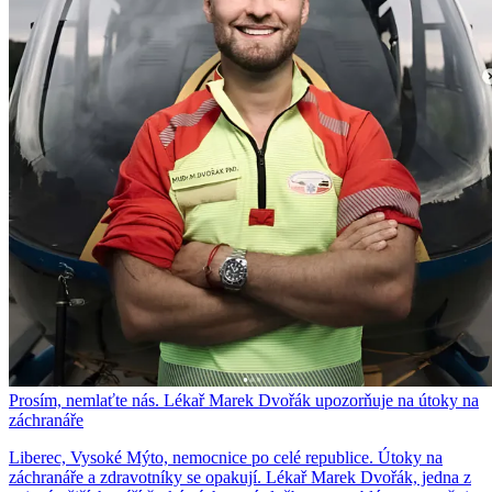
Prosím, nemlaťte nás. Lékař Marek Dvořák upozorňuje na útoky na
záchranáře
Liberec, Vysoké Mýto, nemocnice po celé republice. Útoky na
záchranáře a zdravotníky se opakují. Lékař Marek Dvořák, jedna z