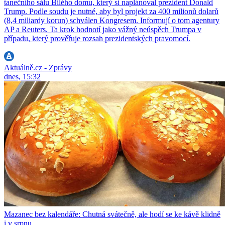
tanečního sálu Bílého domu, který si naplánoval prezident Donald
Trump. Podle soudu je nutné, aby byl projekt za 400 milionů dolarů
(8,4 miliardy korun) schválen Kongresem. Informují o tom agentury
AP a Reuters. Ta krok hodnotí jako vážný neúspěch Trumpa v
případu, který prověřuje rozsah prezidentských pravomocí.
Aktuálně.cz - Zprávy
dnes, 15:32
Mazanec bez kalendáře: Chutná svátečně, ale hodí se ke kávě klidně
i v srpnu