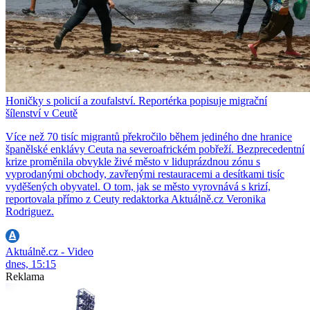
Honičky s policií a zoufalství. Reportérka popisuje migrační
šílenství v Ceutě
Více než 70 tisíc migrantů překročilo během jediného dne hranice
španělské enklávy Ceuta na severoafrickém pobřeží. Bezprecedentní
krize proměnila obvykle živé město v liduprázdnou zónu s
vyprodanými obchody, zavřenými restauracemi a desítkami tisíc
vyděšených obyvatel. O tom, jak se město vyrovnává s krizí,
reportovala přímo z Ceuty redaktorka Aktuálně.cz Veronika
Rodriguez.
Aktuálně.cz - Video
dnes, 15:15
Reklama