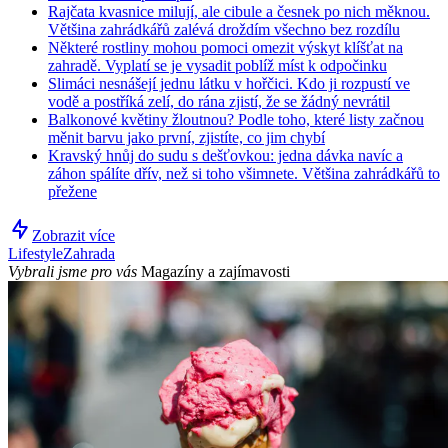
Rajčata kvasnice milují, ale cibule a česnek po nich měknou.
Většina zahrádkářů zalévá droždím všechno bez rozdílu
Některé rostliny mohou pomoci omezit výskyt klíšťat na
zahradě. Vyplatí se je vysadit poblíž míst k odpočinku
Slimáci nesnášejí jednu látku v hořčici. Kdo ji rozpustí ve
vodě a postříká zelí, do rána zjistí, že se žádný nevrátil
Balkonové květiny žloutnou? Podle toho, které listy začnou
měnit barvu jako první, zjistíte, co jim chybí
Kravský hnůj do sudu s dešťovkou: jedna dávka navíc a
záhon spálíte dřív, než si toho všimnete. Většina zahrádkářů to
přežene
Zobrazit více
Lifestyle
Zahrada
Vybrali jsme pro vás
Magazíny a zajímavosti