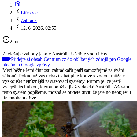
Lifestyle
Zahrada
12. 6. 2026, 02:55
2 min
Zavlažujte záhony jako v Austrálii. Ušetříte vodu i čas
Přidejte si obsah Centrum.cz do oblíbených zdrojů pro Google
hledání a Google zprávy
Mezi běžné letní činnosti zahrádkářů patří samozřejmě zalévání
záhonů. Pokud už vás nebaví tahat plné konve s vodou, můžete
vyzkoušet nejrůznější zavlažovací systémy. Přitom je lze ještě
vylepšit technikou, kterou používají až v daleké Austrálii. Až vám
tento systém popíšeme, možná se budete divit, že jste ho neobjevili
již mnohem dříve.