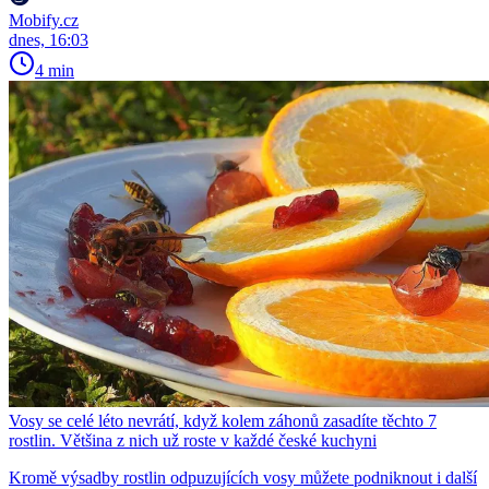
Mobify.cz
dnes, 16:03
4 min
Vosy se celé léto nevrátí, když kolem záhonů zasadíte těchto 7
rostlin. Většina z nich už roste v každé české kuchyni
Kromě výsadby rostlin odpuzujících vosy můžete podniknout i další