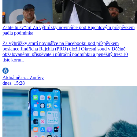
Zabte tu sv*ni! Za výhrůžky novinářce pod Rajchlovým příspěvkem
padla podmínka
Za výhrůžky smrtí novinářce na Facebooku pod příspěvkem
poslance Jindřicha Rajchla (PRO) uložil Okresní soud v Děčíně
obžalovanému přispěvateli půlroční podmínku a peněžitý trest 10
tisíc korun.
Aktuálně.cz - Zprávy
dnes, 15:28