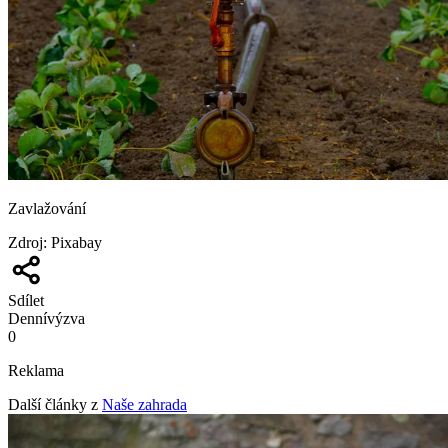
Zavlažování
Zdroj
:
Pixabay
Sdílet
Denní
výzva
0
Reklama
Další články z
Naše zahrada