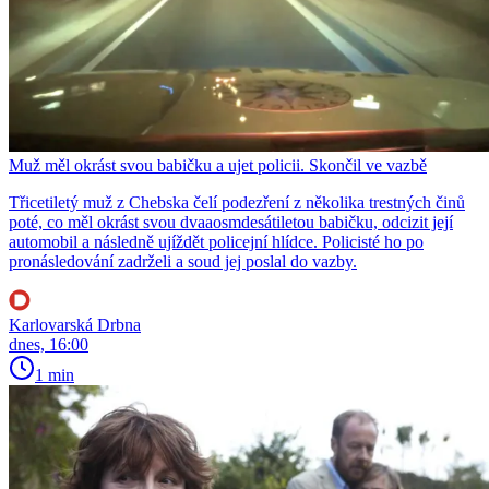
Muž měl okrást svou babičku a ujet policii. Skončil ve vazbě
Třicetiletý muž z Chebska čelí podezření z několika trestných činů
poté, co měl okrást svou dvaaosmdesátiletou babičku, odcizit její
automobil a následně ujíždět policejní hlídce. Policisté ho po
pronásledování zadrželi a soud jej poslal do vazby.
Karlovarská Drbna
dnes, 16:00
1 min