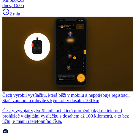
Kinobox.cz
dnes, 16:05
2 min
Čech vyrobil vysílačku, která běží v mobilu a nepotřebuje registraci.
Stačí zapnout a mluvíte s kýmkoli v dosahu 100 km
Český vývojář vytvořil aplikaci, která promění jakýkoli telefon i
prohlížeč v digitální vysílačku s dosahem až 100 kilometrů, a to bez
účtu, e-mailu i telefonního čísla.