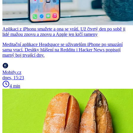
Aplikaci z iPhonu smažete a ona se vrátí. Už čtvrtý den po sobě ji
lidé mažou znovu a znovu a Apple jen krčí rameny
Meditační aplikace Headspace se uživatelům iPhone po smazání
sama vrací. Desítky hlášení na Redditu i Hacker News popisují
marný boj trvající dny.
Mobify.cz
dnes, 15:23
4 min