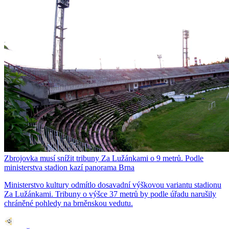
Zbrojovka musí snížit tribuny Za Lužánkami o 9 metrů. Podle
ministerstva stadion kazí panorama Brna
Ministerstvo kultury odmítlo dosavadní výškovou variantu stadionu
Za Lužánkami. Tribuny o výšce 37 metrů by podle úřadu narušily
chráněné pohledy na brněnskou vedutu.