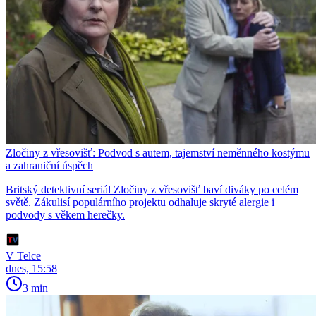
Zločiny z vřesovišť: Podvod s autem, tajemství neměnného kostýmu
a zahraniční úspěch
Britský detektivní seriál Zločiny z vřesovišť baví diváky po celém
světě. Zákulisí populárního projektu odhaluje skryté alergie i
podvody s věkem herečky.
V Telce
dnes, 15:58
3 min