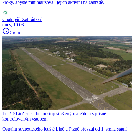
kroky, abyste minimalizovali jejich aktivitu na zahradě.
Chalupáři-Zahrádkáři
dnes, 16:03
2 min
Letiště Líně se stalo nonstop střeženým areálem s přísně
kontrolovaným vstupem
Ostrahu strategického letiště Líně u Plzně převzal od 1. srpna státní