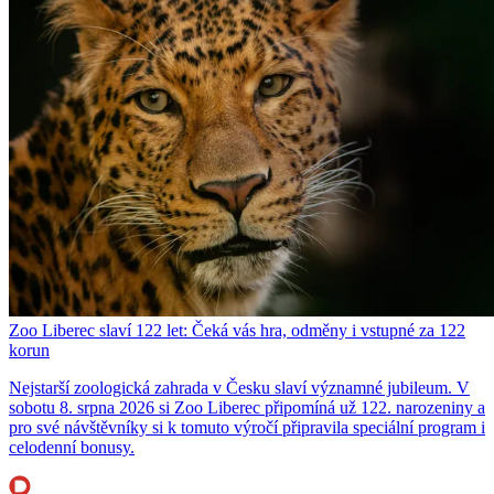
Zoo Liberec slaví 122 let: Čeká vás hra, odměny i vstupné za 122
korun
Nejstarší zoologická zahrada v Česku slaví významné jubileum. V
sobotu 8. srpna 2026 si Zoo Liberec připomíná už 122. narozeniny a
pro své návštěvníky si k tomuto výročí připravila speciální program i
celodenní bonusy.