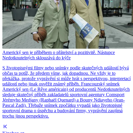
Americký sen je příběhem o přátelství a pozitivitě. Nástupce
Nedotknutelných sklouzává do kýče
S životopisnými filmy nebo snímky podle skutečných událostí bývá
občas ta potíž, že předem víme, jak dopadnou. Ne vždy je to
překážka, protože vyprávění si může hrát s perspektivou, interpretací
událostí nebo jinak osvěžit známý příběh. Francouzský snímek
Americký sen (Le Rêve américain) od producentů Nedotknutelných
sleduje skutečný příběh zakladatelů sportovní agentury Comsport
Jérémyho Medjany (Raphaël Quenard) a Bouny Ndiayeho (Jean-
Pascal Zadi). Třebaže snímek zpočátku vypadá jako životopisné
sportovní drama o úspěchu a budování firmy, vyprávění zaujímá
trochu jinou perspektivu.