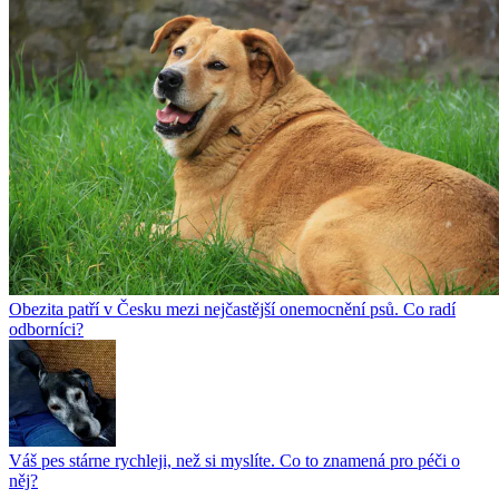
Obezita patří v Česku mezi nejčastější onemocnění psů. Co radí
odborníci?
Váš pes stárne rychleji, než si myslíte. Co to znamená pro péči o
něj?