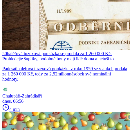
50haléřová tuzexová poukázka se prodala za 1 260 000 Kč.
Prohledejte šuplíky, podobné bony mají lidé doma a netuší to
Padesátihaléřová tuzexová poukázka z roku 1959 se v aukci prodala
za 1 260 000 Kč, tedy za 2,52milionnásobek své nominální
hodnoty.
Chalupáři-Zahrádkáři
dnes, 06:56
4 min