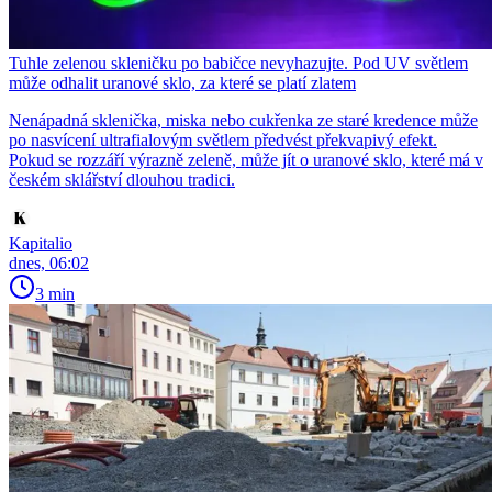
Tuhle zelenou skleničku po babičce nevyhazujte. Pod UV světlem
může odhalit uranové sklo, za které se platí zlatem
Nenápadná sklenička, miska nebo cukřenka ze staré kredence může
po nasvícení ultrafialovým světlem předvést překvapivý efekt.
Pokud se rozzáří výrazně zeleně, může jít o uranové sklo, které má v
českém sklářství dlouhou tradici.
Kapitalio
dnes, 06:02
3 min