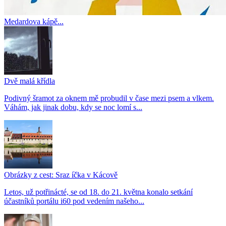
Medardova kápě...
Dvě malá křídla
Podivný šramot za oknem mě probudil v čase mezi psem a vlkem.
Váhám, jak jinak dobu, kdy se noc lomí s...
Obrázky z cest: Sraz íčka v Kácově
Letos, už potřinácté, se od 18. do 21. května konalo setkání
účastníků portálu i60 pod vedením našeho...