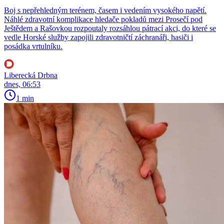
Boj s nepřehledným terénem, časem i vedením vysokého napětí.
Náhlé zdravotní komplikace hledače pokladů mezi Prosečí pod
Ještědem a Rašovkou rozpoutaly rozsáhlou pátrací akci, do které se
vedle Horské služby zapojili zdravotničtí záchranáři, hasiči i
posádka vrtulníku.
Liberecká Drbna
dnes, 06:53
1 min