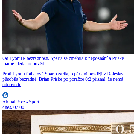
Od Lyonu k bezradnosti. Sparta se změnila k nepoznání a Priske
marně hledal odpovědi
Proti Lyonu fotbalová Sparta zářila, o pár dní později v Boleslavi
působila bezradně. Brian Priske po porážce 0:2 přiznal, že nemá
odpovědi.
Aktuálně.cz - Sport
dnes, 07:00