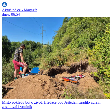
Aktuálně.cz - Magazín
dnes, 06:54
Místo pokladu boj o život. Hledače pod Ještědem zradilo zdraví,
zasahoval i vrtulník