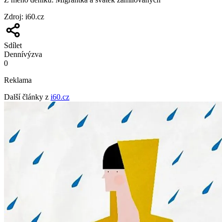
Zdroj
:
i60.cz
Sdílet
Denní
výzva
0
Reklama
Další články z
i60.cz