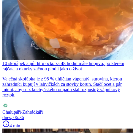
10 skořápek a půl litru octa: za 48 hodin máte hnojivo, po kterém
rajčata a okurky začnou plodit jako o život
Vaječná skořápka je z 95 % uhličitan vápenatý, surovina, kterou
zahradníci kupují v lahvičkách za stovky korun. Stačí ocet a pár
minut, aby se z kuchyňského odpadu stal rozpustný vápníkový
roztok.
Chalupáři-Zahrádkáři
dnes, 06:36
4 min