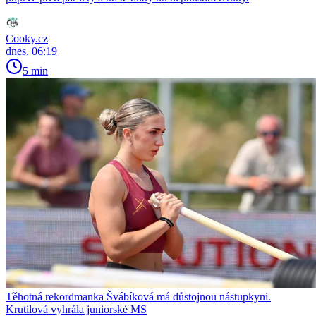
Cooky.cz
dnes, 06:19
5 min
Těhotná rekordmanka Švábíková má důstojnou nástupkyni.
Krutilová vyhrála juniorské MS