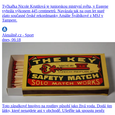
Tyčkařka Nicole Krutilová je juniorskou mistryní světa, v Eugene
vyhrála výkonem 445 centimetrů. Navázala tak na osm let staré
zlato současné české rekordmanky Amálie Švábíkové z MSJ v
Tampere.
Aktuálně.cz - Sport
dnes, 06:18
Toto zápalkové hnojivo na rostliny působí jako živá voda. Dodá jim
látky, které nenajdete ani v obchodě. Ušetříte tak spoustu peněz