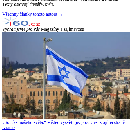
Texty oslovují čtenáře, kteří...
Všechny články tohoto autora →
Vybrali jsme pro vás
Magazíny a zajímavosti
„Součást našeho světa.“ Vědec vysvětluje, proč Češi stojí na straně
Izraele