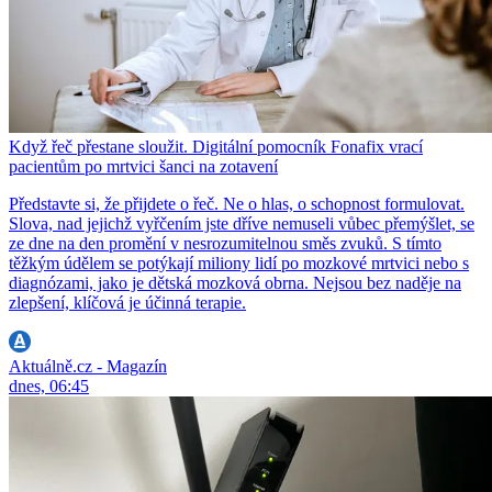
Když řeč přestane sloužit. Digitální pomocník Fonafix vrací
pacientům po mrtvici šanci na zotavení
Představte si, že přijdete o řeč. Ne o hlas, o schopnost formulovat.
Slova, nad jejichž vyřčením jste dříve nemuseli vůbec přemýšlet, se
ze dne na den promění v nesrozumitelnou směs zvuků. S tímto
těžkým údělem se potýkají miliony lidí po mozkové mrtvici nebo s
diagnózami, jako je dětská mozková obrna. Nejsou bez naděje na
zlepšení, klíčová je účinná terapie.
Aktuálně.cz - Magazín
dnes, 06:45