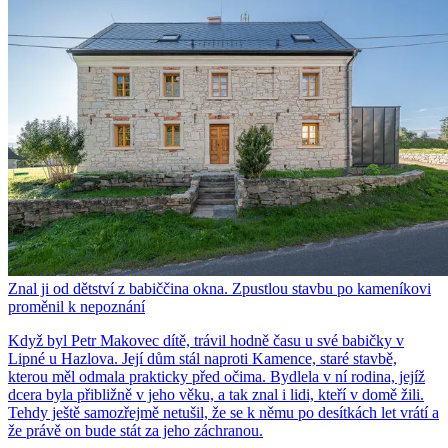
Znal ji od dětství z babiččina okna. Zpustlou stavbu po kameníkovi
proměnil k nepoznání
Když byl Petr Makovec dítě, trávil hodně času u své babičky v
Lipné u Hazlova. Její dům stál naproti Kamence, staré stavbě,
kterou měl odmala prakticky před očima. Bydlela v ní rodina, jejíž
dcera byla přibližně v jeho věku, a tak znal i lidi, kteří v domě žili.
Tehdy ještě samozřejmě netušil, že se k němu po desítkách let vrátí a
že právě on bude stát za jeho záchranou.