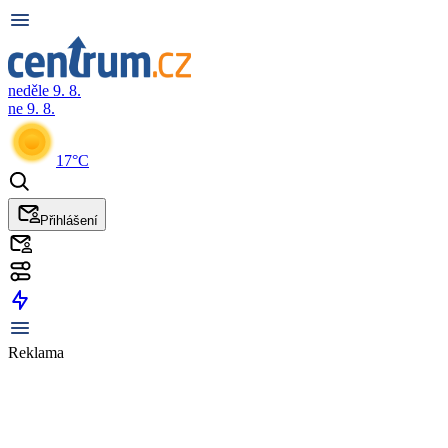
neděle 9. 8.
ne 9. 8.
17°C
Přihlášení
Reklama