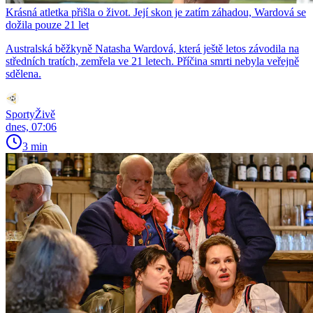
Krásná atletka přišla o život. Její skon je zatím záhadou, Wardová se
dožila pouze 21 let
Australská běžkyně Natasha Wardová, která ještě letos závodila na
středních tratích, zemřela ve 21 letech. Příčina smrti nebyla veřejně
sdělena.
SportyŽivě
dnes, 07:06
3 min