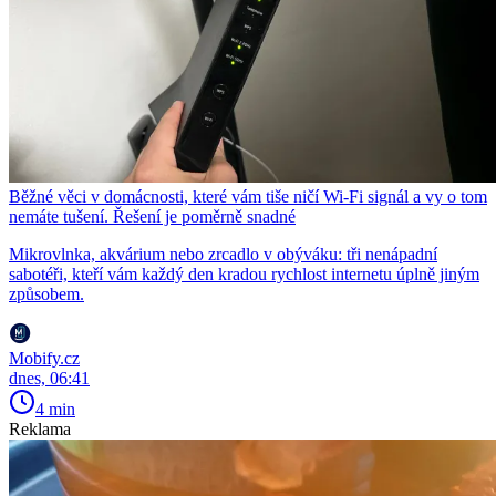
Běžné věci v domácnosti, které vám tiše ničí Wi-Fi signál a vy o tom
nemáte tušení. Řešení je poměrně snadné
Mikrovlnka, akvárium nebo zrcadlo v obýváku: tři nenápadní
sabotéři, kteří vám každý den kradou rychlost internetu úplně jiným
způsobem.
Mobify.cz
dnes, 06:41
4 min
Reklama