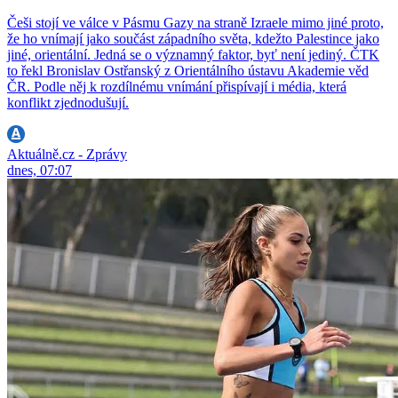
Češi stojí ve válce v Pásmu Gazy na straně Izraele mimo jiné proto,
že ho vnímají jako součást západního světa, kdežto Palestince jako
jiné, orientální. Jedná se o významný faktor, byť není jediný. ČTK
to řekl Bronislav Ostřanský z Orientálního ústavu Akademie věd
ČR. Podle něj k rozdílnému vnímání přispívají i média, která
konflikt zjednodušují.
Aktuálně.cz - Zprávy
dnes, 07:07