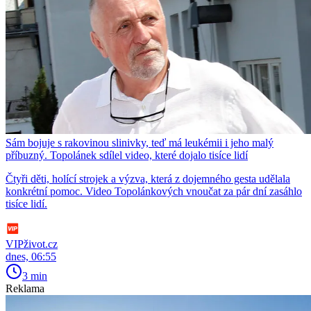
Sám bojuje s rakovinou slinivky, teď má leukémii i jeho malý
příbuzný. Topolánek sdílel video, které dojalo tisíce lidí
Čtyři děti, holící strojek a výzva, která z dojemného gesta udělala
konkrétní pomoc. Video Topolánkových vnoučat za pár dní zasáhlo
tisíce lidí.
VIPživot.cz
dnes, 06:55
3 min
Reklama