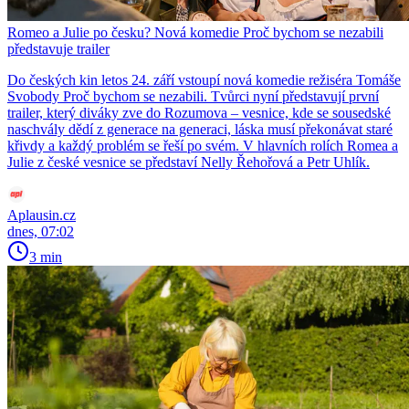
Romeo a Julie po česku? Nová komedie Proč bychom se nezabili
představuje trailer
Do českých kin letos 24. září vstoupí nová komedie režiséra Tomáše
Svobody Proč bychom se nezabili. Tvůrci nyní představují první
trailer, který diváky zve do Rozumova – vesnice, kde se sousedské
naschvály dědí z generace na generaci, láska musí překonávat staré
křivdy a každý problém se řeší po svém. V hlavních rolích Romea a
Julie z české vesnice se představí Nelly Řehořová a Petr Uhlík.
Aplausin.cz
dnes, 07:02
3 min