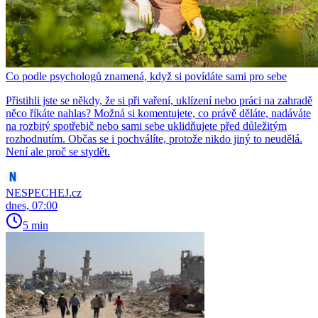
Co podle psychologů znamená, když si povídáte sami pro sebe
Přistihli jste se někdy, že si při vaření, uklízení nebo práci na zahradě
něco říkáte nahlas? Možná si komentujete, co právě děláte, nadáváte
na rozbitý spotřebič nebo sami sebe uklidňujete před důležitým
rozhodnutím. Občas se i pochválíte, protože nikdo jiný to neudělá.
Není ale proč se stydět.
NESPECHEJ.cz
dnes, 07:00
5 min