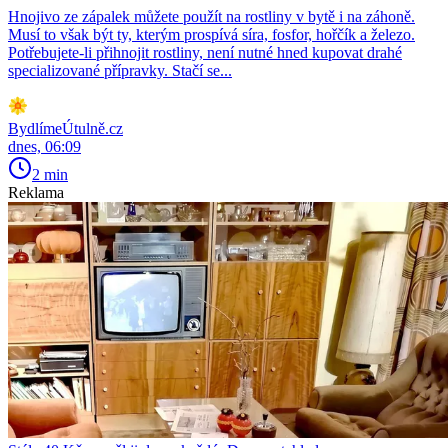
Hnojivo ze zápalek můžete použít na rostliny v bytě i na záhoně.
Musí to však být ty, kterým prospívá síra, fosfor, hořčík a železo.
Potřebujete-li přihnojit rostliny, není nutné hned kupovat drahé
specializované přípravky. Stačí se...
BydlímeÚtulně.cz
dnes, 06:09
2 min
Reklama