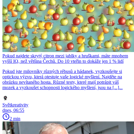
Pokud najdete skrytý citron mezi jablky a hruškami, máte mnohem
vyšší IQ, než většina Čechů. Do 10 vteřin to dokáže jen 1 % lidí
Pokud jste milovníky různých rébusů a hádanek, vyzkoušejte si
optickou výzvu, která otestuje vaše logické myšlení. Najděte na
obrázku nevítaného hosta. Různé testy, které mají potrápit váš
mozek a vyzkoušet schopnosti logického myšlení, jsou na [...]...
Světkreativity
dnes, 06:55
2 min