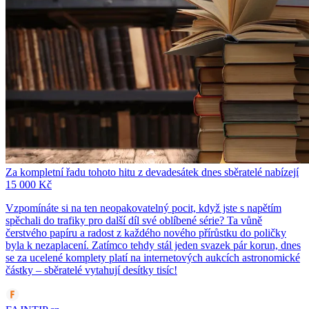
Za kompletní řadu tohoto hitu z devadesátek dnes sběratelé nabízejí
15 000 Kč
Vzpomínáte si na ten neopakovatelný pocit, když jste s napětím
spěchali do trafiky pro další díl své oblíbené série? Ta vůně
čerstvého papíru a radost z každého nového přírůstku do poličky
byla k nezaplacení. Zatímco tehdy stál jeden svazek pár korun, dnes
se za ucelené komplety platí na internetových aukcích astronomické
částky – sběratelé vytahují desítky tisíc!