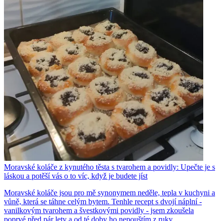
Moravské koláče z kynutého těsta s tvarohem a povidly: Upečte je s
láskou a potěší vás o to víc, když je budete jíst
Moravské koláče jsou pro mě synonymem neděle, tepla v kuchyni a
vůně, která se táhne celým bytem. Tenhle recept s dvojí náplní -
vanilkovým tvarohem a švestkovými povidly - jsem zkoušela
poprvé před pár lety a od té doby ho nepouštím z ruky.