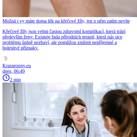
Možná i vy máte doma lék na křečové žíly, jen o něm zatím nevíte
Křečové žíly jsou velmi častou zdravotní komplikací, která trápí
především ženy. Existuje řada přírodních terapií, která nás sice
problému úplně nezbaví, ale pomůžou zmírnit nepříjemné a
bolestivé příznaky.
Krasnezeny.eu
dnes, 06:49
2 min