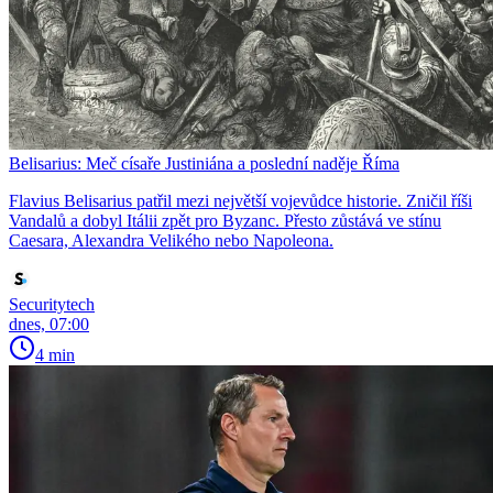
Belisarius: Meč císaře Justiniána a poslední naděje Říma
Flavius Belisarius patřil mezi největší vojevůdce historie. Zničil říši
Vandalů a dobyl Itálii zpět pro Byzanc. Přesto zůstává ve stínu
Caesara, Alexandra Velikého nebo Napoleona.
Securitytech
dnes, 07:00
4 min