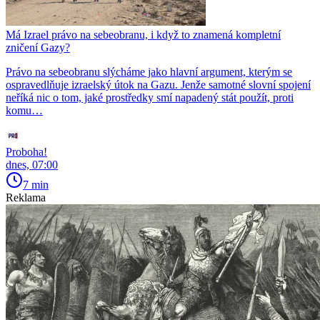
Má Izrael právo na sebeobranu, i když to znamená kompletní
zničení Gazy?
Právo na sebeobranu slýcháme jako hlavní argument, kterým se
ospravedlňuje izraelský útok na Gazu. Jenže samotné slovní spojení
neříká nic o tom, jaké prostředky smí napadený stát použít, proti
komu…
Proboha!
dnes, 07:00
7 min
Reklama