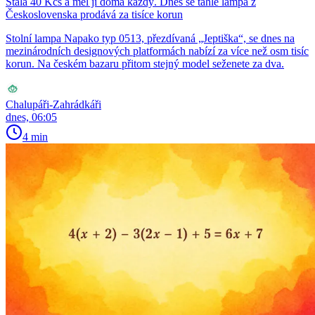
Stála 40 Kčs a měl ji doma každý. Dnes se tahle lampa z
Československa prodává za tisíce korun
Stolní lampa Napako typ 0513, přezdívaná „Jeptiška“, se dnes na
mezinárodních designových platformách nabízí za více než osm tisíc
korun. Na českém bazaru přitom stejný model seženete za dva.
Chalupáři-Zahrádkáři
dnes, 06:05
4 min