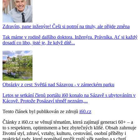
Zdravím, pane inženýre! Češi si potrpí na tituly, ale přijde změna
Tak máme v rodině dalšího doktora. Inženýra. Právníka. Ať si každý
dosadí co libo, jisté je, že když dítě...
Obrázky z cest: Světlá nad Sázavou - v zámeckém parku
Letos se setkání členů portálu i60 konalo na Sázavě s ubytováním v
Kácově. Protože Posázaví téměř neznám,...
Tento článek byl publikován ze zdrojů
i60.cz
Články z i60.cz se věnují tématům, která zajímají generaci 60+ – a
to s respektem, optimismem a bez zbytečných klišé. Obsah zahrnuje
životní styl, zdraví, vztahy, kulturu, cestování, osobní příběhy i
praktické rady, které pomáhají prožít zralý věk naplno a s chutí.