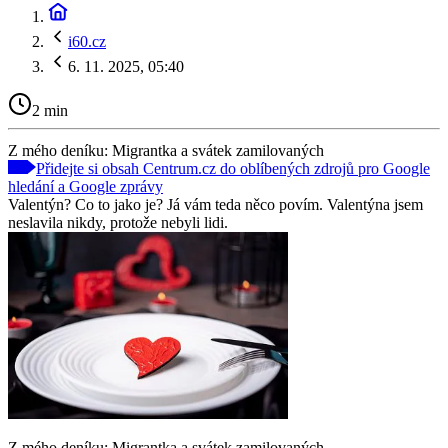
i60.cz
6. 11. 2025, 05:40
2 min
Z mého deníku: Migrantka a svátek zamilovaných
Přidejte si obsah Centrum.cz do oblíbených zdrojů pro Google
hledání a Google zprávy
Valentýn? Co to jako je? Já vám teda něco povím. Valentýna jsem
neslavila nikdy, protože nebyli lidi.
Z mého deníku: Migrantka a svátek zamilovaných