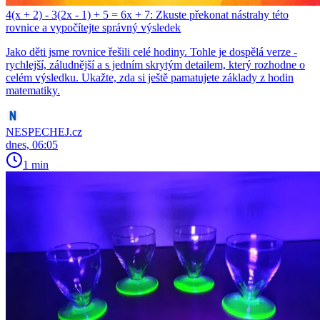
4(x + 2) - 3(2x - 1) + 5 = 6x + 7: Zkuste překonat nástrahy této
rovnice a vypočítejte správný výsledek
Jako děti jsme rovnice řešili celé hodiny. Tohle je dospělá verze -
rychlejší, záludnější a s jedním skrytým detailem, který rozhodne o
celém výsledku. Ukažte, zda si ještě pamatujete základy z hodin
matematiky.
NESPECHEJ.cz
dnes, 06:05
1 min