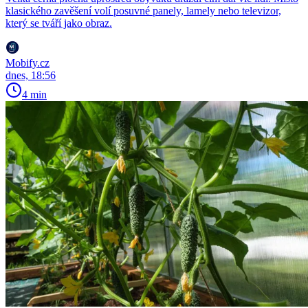
klasického zavěšení volí posuvné panely, lamely nebo televizor,
který se tváří jako obraz.
Mobify.cz
dnes, 18:56
4 min