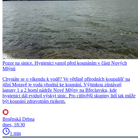
Pozor na sinice. Hygienici varují před koupáním v části Nových
Mlýnů
Chystáte se o víkendu k vodě? Ve většině přírodních koupališť na
jižní Moravě je voda vhodná ke koupání. Výjimkou zůstávají
laguny 1 a 2 horní nádrže Nové Mlýny na Břeclavsku, kde
hygienici dál evidují výskyt sinic. Pro citlivější skupiny lidí tak může
být koupání zdravotním rizikem.
Brněnská Drbna
dnes, 18:30
1 min