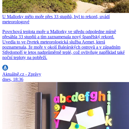
U Mallorky mělo moře přes 33 stupňů, byl to rekord, uvádí
meteorologové
Povrchová teplota moře u Mallorky ve středu odpoledne mírně
přesáhla 33 stupňů a tím zaznamenala nový španělský rekord.
Uvedla to ve čtvrtek meteorologická služba Aemet, která
poznamenala, že moře v okolí Baleárských ostrovů a v západním
Středomoří je letos nadprůměrně teplé, což ovlivňuje například také
noční teploty na pobřeží.
Aktuálně.cz - Zprávy
dnes, 18:36