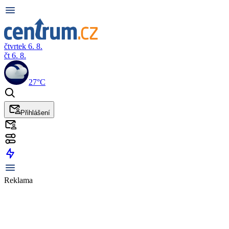
čtvrtek 6. 8.
čt 6. 8.
27°C
Přihlášení
Reklama