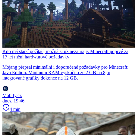
Kdo má starší počítač, možná si už nezahraje. Minecraft poprvé za
17 let mění hardwarové požadavky
Mojang přepsal minimální i doporučené požadavky pro Minecraft:
Java Edition. Minimum RAM vyskočilo ze 2 GB na 8, u
integrované grafiky dokonce na 12 GB.
Mobify.cz
dnes, 19:46
4 min