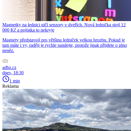
Magnetky na lednici ničí senzory v dveřích. Nová lednička stojí 12
000 Kč a pojistka to nekryje
Magnety představují pro většinu ledniček velkou hrozbu. Pokud je
tam máte i vy, raději je rychle sundejte, protože jinak přijdete o plno
peněz.
adbz.cz
dnes, 18:30
1 min
Reklama