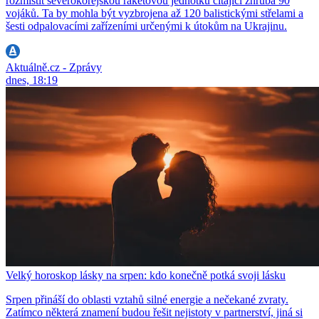
rozmístit severokorejskou raketovou jednotku čítající zhruba 90
vojáků. Ta by mohla být vyzbrojena až 120 balistickými střelami a
šesti odpalovacími zařízeními určenými k útokům na Ukrajinu.
Aktuálně.cz - Zprávy
dnes, 18:19
Velký horoskop lásky na srpen: kdo konečně potká svoji lásku
Srpen přináší do oblasti vztahů silné energie a nečekané zvraty.
Zatímco některá znamení budou řešit nejistoty v partnerství, jiná si