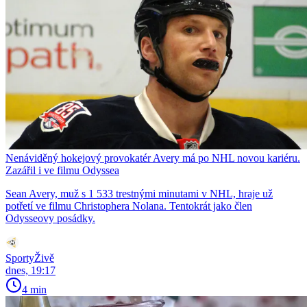
Nenáviděný hokejový provokatér Avery má po NHL novou kariéru.
Zazářil i ve filmu Odyssea
Sean Avery, muž s 1 533 trestnými minutami v NHL, hraje už
potřetí ve filmu Christophera Nolana. Tentokrát jako člen
Odysseovy posádky.
SportyŽivě
dnes, 19:17
4 min