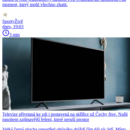
moment, který mohl všechno zhatit.
SportyŽivě
dnes, 19:03
3 min
Televize přivrtaná ke zdi i postavená na skříňce už Čechy štve. Našli
mnohem zajímavější řešení, které neruší prostor
Velká černá plocha uprostřed obýváku dráždí čím dál víc lidí. Místo