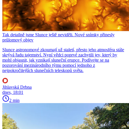
Tak detailně jsme Slunce ještě neviděli. Nové snímky přinesly
průlomový objev
Slunce astronomové zkoumají už staletí, přesto jeho atmosféra stále
skrývá řadu tajemství. Nyní vědci poprvé zachytili jev, který by
mohl objasnit, jak vznikají sluneční erupce. Podívejte se na
pozorování mezinárodního týmu pomocí jednoho z
nejpokročilejších slunečních teleskopů světa.
Jihlavská Drbna
dnes, 18:01
2 min