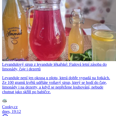
Levandulový sirup z levandule lékařské: Fialová letní zásoba do
limonády, čaje i dezertů
Levandule není jen okrasa u plotu, která dobře vypadá na fotkách.
Ze 100 gramů květů uděláte voňavý sirup, který se hodí do čaje,
limonády i na dezerty, a když se nepřežene louhování, nebude
chutnat jako skříň po babičce.
Cooky.cz
dnes, 19:12