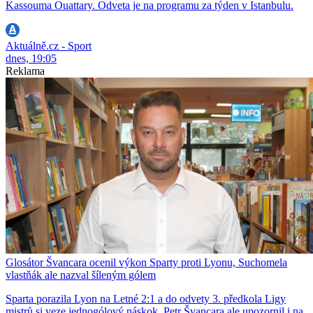
Kassouma Ouattary. Odveta je na programu za týden v Istanbulu.
Aktuálně.cz - Sport
dnes, 19:05
Reklama
Glosátor Švancara ocenil výkon Sparty proti Lyonu, Suchomela
vlastňák ale nazval šíleným gólem
Sparta porazila Lyon na Letné 2:1 a do odvety 3. předkola Ligy
mistrů si veze jednogólový náskok. Petr Švancara ale upozornil i na