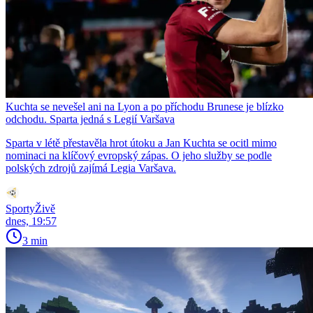
Kuchta se nevešel ani na Lyon a po příchodu Brunese je blízko
odchodu. Sparta jedná s Legií Varšava
Sparta v létě přestavěla hrot útoku a Jan Kuchta se ocitl mimo
nominaci na klíčový evropský zápas. O jeho služby se podle
polských zdrojů zajímá Legia Varšava.
SportyŽivě
dnes, 19:57
3 min