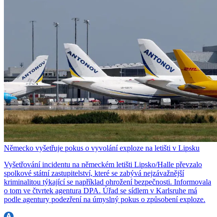
Německo vyšetřuje pokus o vyvolání exploze na letišti v Lipsku
Vyšetřování incidentu na německém letišti Lipsko/Halle převzalo
spolkové státní zastupitelství, které se zabývá nejzávažnější
kriminalitou týkající se například ohrožení bezpečnosti. Informovala
o tom ve čtvrtek agentura DPA. Úřad se sídlem v Karlsruhe má
podle agentury podezření na úmyslný pokus o způsobení exploze.