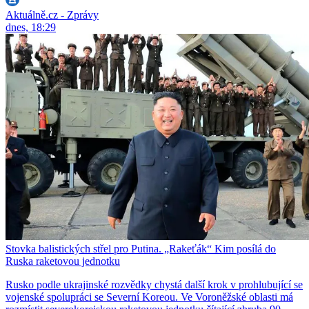
Aktuálně.cz - Zprávy
dnes, 18:29
Stovka balistických střel pro Putina. „Rakeťák“ Kim posílá do
Ruska raketovou jednotku
Rusko podle ukrajinské rozvědky chystá další krok v prohlubující se
vojenské spolupráci se Severní Koreou. Ve Voroněžské oblasti má