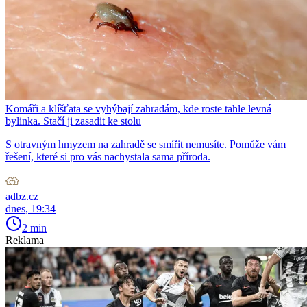
Komáři a klíšťata se vyhýbají zahradám, kde roste tahle levná
bylinka. Stačí ji zasadit ke stolu
S otravným hmyzem na zahradě se smířit nemusíte. Pomůže vám
řešení, které si pro vás nachystala sama příroda.
adbz.cz
dnes, 19:34
2 min
Reklama