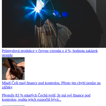
Průmyslová produkce v červnu vzrostla o 4 %, hodnota zakázek
stoupla
Mladí Češi mají finance pod kontrolou. Přesto jim chybí peníze na
zážitky
Přestože 83 % mladých Čechů tvrdí, že má své finance pod
kontrolou, realita jejich rozpočtů bývá...