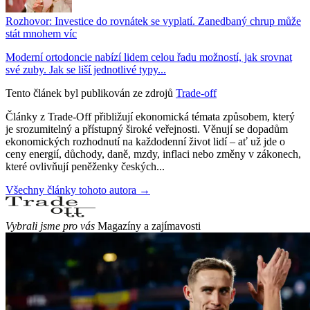
Rozhovor: Investice do rovnátek se vyplatí. Zanedbaný chrup může
stát mnohem víc
Moderní ortodoncie nabízí lidem celou řadu možností, jak srovnat
své zuby. Jak se liší jednotlivé typy...
Tento článek byl publikován ze zdrojů
Trade-off
Články z Trade-Off přibližují ekonomická témata způsobem, který
je srozumitelný a přístupný široké veřejnosti. Věnují se dopadům
ekonomických rozhodnutí na každodenní život lidí – ať už jde o
ceny energií, důchody, daně, mzdy, inflaci nebo změny v zákonech,
které ovlivňují peněženky českých...
Všechny články tohoto autora →
Vybrali jsme pro vás
Magazíny a zajímavosti