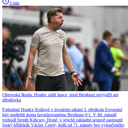
3 min
Obrovská škoda. Hradec pálil šance, proti Besiktasi nevyužil ani
přesilovku
Fotbalisté Hradce Králové v úvodním utkání 3. předkola Evropské
ligy podlehli doma favorizovanému Besiktasi 0:1. V 80. minutě
rozhodl Semih Kilicsoy. Hosté, v jejichž základní sestavě nastoupil
český křídelník Václav Černý, hráli od 71. minuty bez vyloučeného