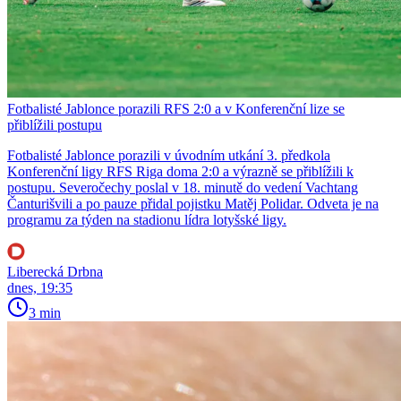
Fotbalisté Jablonce porazili RFS 2:0 a v Konferenční lize se
přiblížili postupu
Fotbalisté Jablonce porazili v úvodním utkání 3. předkola
Konferenční ligy RFS Riga doma 2:0 a výrazně se přiblížili k
postupu. Severočechy poslal v 18. minutě do vedení Vachtang
Čanturišvili a po pauze přidal pojistku Matěj Polidar. Odveta je na
programu za týden na stadionu lídra lotyšské ligy.
Liberecká Drbna
dnes, 19:35
3 min