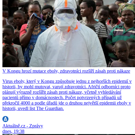
V Kongu hrozí mutace eboly, zdravotníci rozšíří zásah proti nákaze
Virus eboly, který v Kongu způsobuje jednu z nejhorších epidemií v
historii, by mohl mutovat, varují zdravotníci. Afričtí odborníci proto
plánují výrazně rozšířit zásah proti nákaze, včetně vyhledávání
pacientů přímo v domácnostech. Počet potvrzených případů už
překročil 4000 a podle úřadů jde o druhou největší epidemii eboly v
historii, uvedl list The Guardian.
Aktuálně.cz - Zprávy
dnes, 19:38