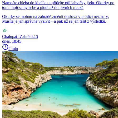
Namočte chleba do kbelíku a přidejte půl lahvičky jódu. Okurky po
tom hnojí samy sebe a plodí až do prvních mrazů
Okurky se mohou na zahradě změnit doslova v plodící nezmary.
Musíte je jen správně vyživit – a pak už se jen těšit z výsledků.
Chalupáři-Zahrádkáři
dnes, 18:45
2 min