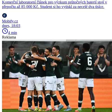
Komerční laboratorní článek pro výzkum průtočných baterií stojí v
přepočtu až 85 000 Kč. Student si ho vytiskl za necelé dva tisíce.
Mobify.cz
dnes, 18:03
4 min
Reklama