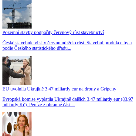
Pozemní stavby podpořily červnový růst stavebnictví
České stavebnictví si v červnu udrželo růst. Stavební produkce byla
podle Českého statistického úřadu...
EU uvolnila Ukrajině 3,47 miliardy eur na drony a Gripeny
Evropská komise vyplatila Ukrajině dalších 3,47 miliardy eur (83,97
miliardy Kč). Peníze z obranné části...