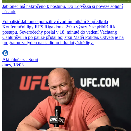
Jablonec má nakročeno k postupu. Do Lotyšska si poveze solidní
náskok
Fotbalisté Jablonce porazili v úvodním utkání 3. předkola
Konferenční ligy RFS Riga doma 2:0 a výrazně se přiblížili k
postupu. Severočechy poslal v 18. minutě do vedení Vachtang
Čanturišvili a po pauze přidal pojistku Matěj Polidar. Odveta je na
programu za týden na stadionu lídra lotyšské ligy.
Aktuálně.cz - Sport
dnes, 18:03