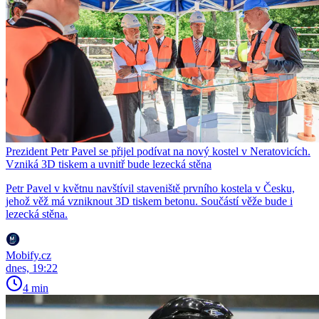
Prezident Petr Pavel se přijel podívat na nový kostel v Neratovicích.
Vzniká 3D tiskem a uvnitř bude lezecká stěna
Petr Pavel v květnu navštívil staveniště prvního kostela v Česku,
jehož věž má vzniknout 3D tiskem betonu. Součástí věže bude i
lezecká stěna.
Mobify.cz
dnes, 19:22
4 min