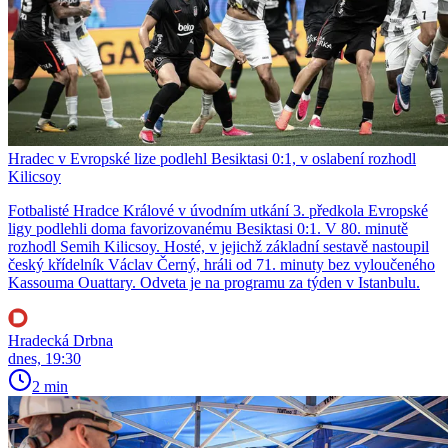
Hradec v Evropské lize podlehl Besiktasi 0:1, v oslabení rozhodl
Kilicsoy
Fotbalisté Hradce Králové v úvodním utkání 3. předkola Evropské
ligy podlehli doma favorizovanému Besiktasi 0:1. V 80. minutě
rozhodl Semih Kilicsoy. Hosté, v jejichž základní sestavě nastoupil
český křídelník Václav Černý, hráli od 71. minuty bez vyloučeného
Kassouma Ouattary. Odveta je na programu za týden v Istanbulu.
Hradecká Drbna
dnes, 19:30
2 min