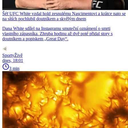
Šéf UFC White vzdal hold zesnulému Nascimentovi a krátce nato se
na sítích pochlubil doutníkem a skvělým dnem
Dana White sdílel na Instagramu smuteční oznámení o smrti
vlastního zápasníka. Zhruba hodinu až dvě poté přidal story s
doutníkem a popiskem „Great Day“.
SportyŽivě
dnes, 18:01
3 min