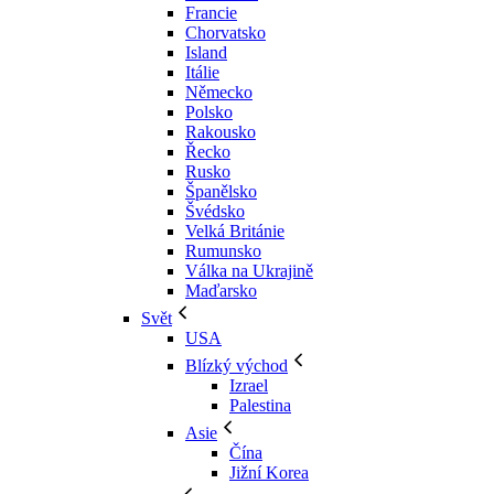
Francie
Chorvatsko
Island
Itálie
Německo
Polsko
Rakousko
Řecko
Rusko
Španělsko
Švédsko
Velká Británie
Rumunsko
Válka na Ukrajině
Maďarsko
Svět
USA
Blízký východ
Izrael
Palestina
Asie
Čína
Jižní Korea