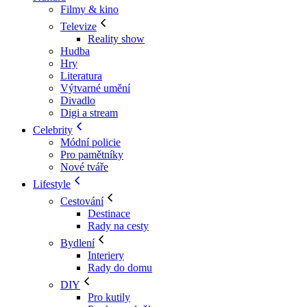
Filmy & kino
Televize
Reality show
Hudba
Hry
Literatura
Výtvarné umění
Divadlo
Digi a stream
Celebrity
Módní policie
Pro pamětníky
Nové tváře
Lifestyle
Cestování
Destinace
Rady na cesty
Bydlení
Interiery
Rady do domu
DIY
Pro kutily