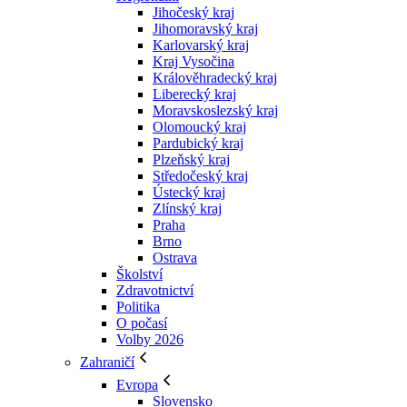
Jihočeský kraj
Jihomoravský kraj
Karlovarský kraj
Kraj Vysočina
Králověhradecký kraj
Liberecký kraj
Moravskoslezský kraj
Olomoucký kraj
Pardubický kraj
Plzeňský kraj
Středočeský kraj
Ústecký kraj
Zlínský kraj
Praha
Brno
Ostrava
Školství
Zdravotnictví
Politika
O počasí
Volby 2026
Zahraničí
Evropa
Slovensko