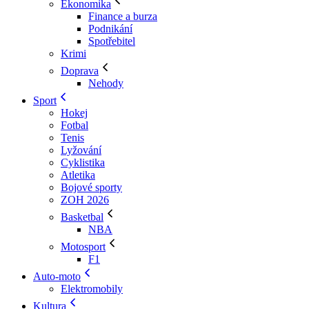
Ekonomika
Finance a burza
Podnikání
Spotřebitel
Krimi
Doprava
Nehody
Sport
Hokej
Fotbal
Tenis
Lyžování
Cyklistika
Atletika
Bojové sporty
ZOH 2026
Basketbal
NBA
Motosport
F1
Auto-moto
Elektromobily
Kultura