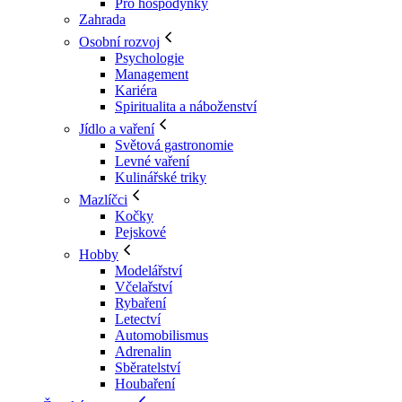
Pro hospodyňky
Zahrada
Osobní rozvoj
Psychologie
Management
Kariéra
Spiritualita a náboženství
Jídlo a vaření
Světová gastronomie
Levné vaření
Kulinářské triky
Mazlíčci
Kočky
Pejskové
Hobby
Modelářství
Včelařství
Rybaření
Letectví
Automobilismus
Adrenalin
Sběratelství
Houbaření