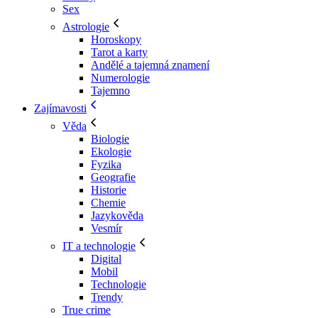
Sex
Astrologie
Horoskopy
Tarot a karty
Andělé a tajemná znamení
Numerologie
Tajemno
Zajímavosti
Věda
Biologie
Ekologie
Fyzika
Geografie
Historie
Chemie
Jazykověda
Vesmír
IT a technologie
Digital
Mobil
Technologie
Trendy
True crime