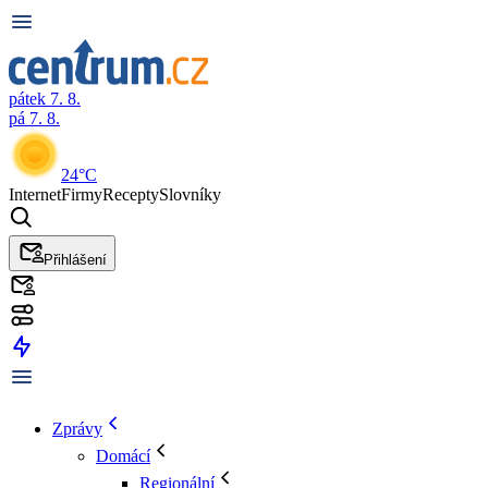
pátek 7. 8.
pá 7. 8.
24°C
Internet
Firmy
Recepty
Slovníky
Přihlášení
Zprávy
Domácí
Regionální