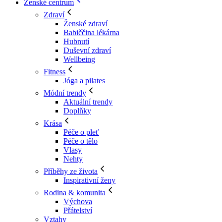
Ženské centrum
Zdraví
Ženské zdraví
Babiččina lékárna
Hubnutí
Duševní zdraví
Wellbeing
Fitness
Jóga a pilates
Módní trendy
Aktuální trendy
Doplňky
Krása
Péče o pleť
Péče o tělo
Vlasy
Nehty
Příběhy ze života
Inspirativní ženy
Rodina & komunita
Výchova
Přátelství
Vztahy