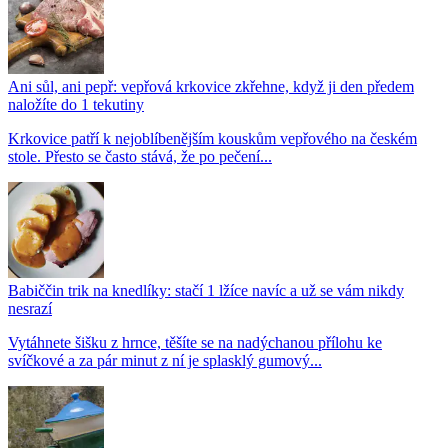
Ani sůl, ani pepř: vepřová krkovice zkřehne, když ji den předem
naložíte do 1 tekutiny
Krkovice patří k nejoblíbenějším kouskům vepřového na českém
stole. Přesto se často stává, že po pečení...
Babiččin trik na knedlíky: stačí 1 lžíce navíc a už se vám nikdy
nesrazí
Vytáhnete šišku z hrnce, těšíte se na nadýchanou přílohu ke
svíčkové a za pár minut z ní je splasklý gumový...