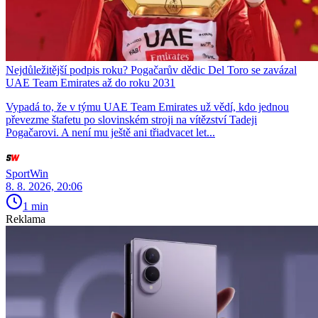
Nejdůležitější podpis roku? Pogačarův dědic Del Toro se zavázal
UAE Team Emirates až do roku 2031
Vypadá to, že v týmu UAE Team Emirates už vědí, kdo jednou
převezme štafetu po slovinském stroji na vítězství Tadeji
Pogačarovi. A není mu ještě ani třiadvacet let...
SportWin
8. 8. 2026, 20:06
1 min
Reklama