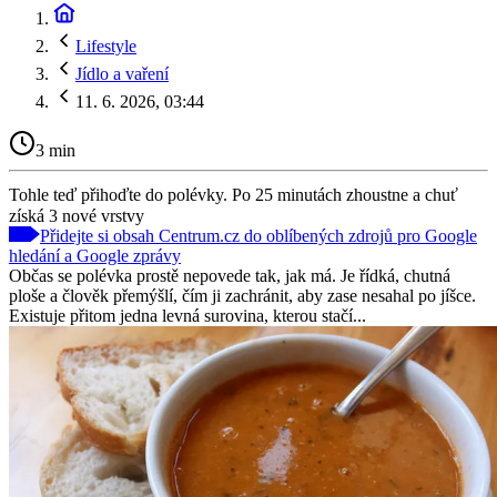
Lifestyle
Jídlo a vaření
11. 6. 2026, 03:44
3 min
Tohle teď přihoďte do polévky. Po 25 minutách zhoustne a chuť
získá 3 nové vrstvy
Přidejte si obsah Centrum.cz do oblíbených zdrojů pro Google
hledání a Google zprávy
Občas se polévka prostě nepovede tak, jak má. Je řídká, chutná
ploše a člověk přemýšlí, čím ji zachránit, aby zase nesahal po jíšce.
Existuje přitom jedna levná surovina, kterou stačí...