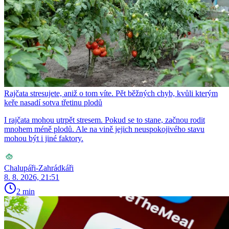
Rajčata stresujete, aniž o tom víte. Pět běžných chyb, kvůli kterým
keře nasadí sotva třetinu plodů
I rajčata mohou utrpět stresem. Pokud se to stane, začnou rodit
mnohem méně plodů. Ale na vině jejich neuspokojivého stavu
mohou být i jiné faktory.
Chalupáři-Zahrádkáři
8. 8. 2026, 21:51
2 min