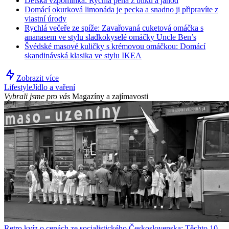
Dětská vzpomínka: Rychlá pěna z bílků a jahod
Domácí okurková limonáda je pecka a snadno ji připravíte z
vlastní úrody
Rychlá večeře ze spíže: Zavařovaná cuketová omáčka s
ananasem ve stylu sladkokyselé omáčky Uncle Ben’s
Švédské masové kuličky s krémovou omáčkou: Domácí
skandinávská klasika ve stylu IKEA
Zobrazit více
Lifestyle
Jídlo a vaření
Vybrali jsme pro vás
Magazíny a zajímavosti
Retro kvíz o cenách ze socialistického Československa: Těchto 10