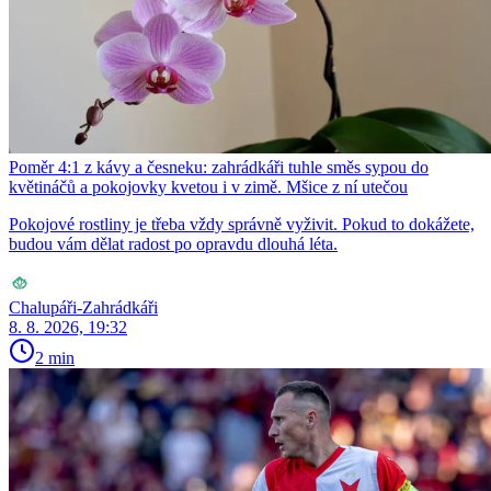
Poměr 4:1 z kávy a česneku: zahrádkáři tuhle směs sypou do
květináčů a pokojovky kvetou i v zimě. Mšice z ní utečou
Pokojové rostliny je třeba vždy správně vyživit. Pokud to dokážete,
budou vám dělat radost po opravdu dlouhá léta.
Chalupáři-Zahrádkáři
8. 8. 2026, 19:32
2 min