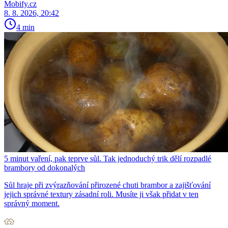
Mobify.cz
8. 8. 2026, 20:42
4 min
5 minut vaření, pak teprve sůl. Tak jednoduchý trik dělí rozpadlé
brambory od dokonalých
Sůl hraje při zvýrazňování přirozené chuti brambor a zajišťování
jejich správné textury zásadní roli. Musíte ji však přidat v ten
správný moment.