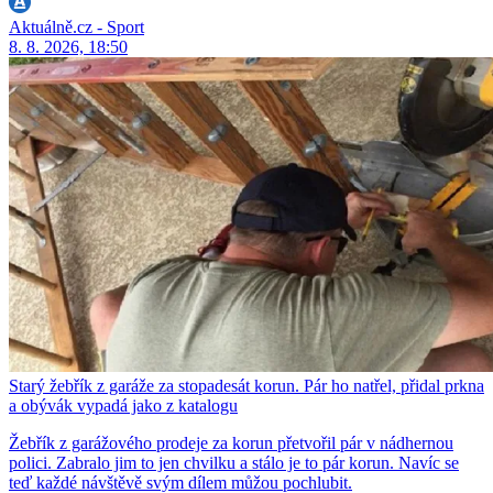
Aktuálně.cz - Sport
8. 8. 2026, 18:50
Starý žebřík z garáže za stopadesát korun. Pár ho natřel, přidal prkna
a obývák vypadá jako z katalogu
Žebřík z garážového prodeje za korun přetvořil pár v nádhernou
polici. Zabralo jim to jen chvilku a stálo je to pár korun. Navíc se
teď každé návštěvě svým dílem můžou pochlubit.