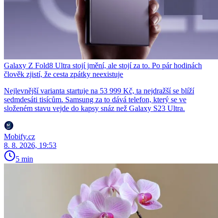
Galaxy Z Fold8 Ultra stojí jmění, ale stojí za to. Po pár hodinách
člověk zjistí, že cesta zpátky neexistuje
Nejlevnější varianta startuje na 53 999 Kč, ta nejdražší se blíží
sedmdesáti tisícům. Samsung za to dává telefon, který se ve
složeném stavu vejde do kapsy snáz než Galaxy S23 Ultra.
Mobify.cz
8. 8. 2026, 19:53
5 min