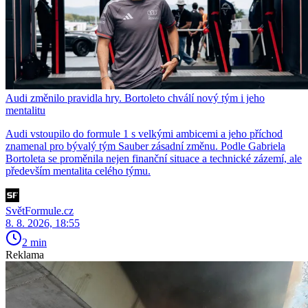
Audi změnilo pravidla hry. Bortoleto chválí nový tým i jeho
mentalitu
Audi vstoupilo do formule 1 s velkými ambicemi a jeho příchod
znamenal pro bývalý tým Sauber zásadní změnu. Podle Gabriela
Bortoleta se proměnila nejen finanční situace a technické zázemí, ale
především mentalita celého týmu.
SvětFormule.cz
8. 8. 2026, 18:55
2 min
Reklama