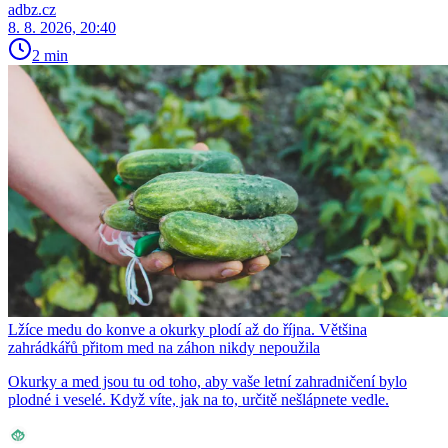
adbz.cz
8. 8. 2026, 20:40
2 min
Lžíce medu do konve a okurky plodí až do října. Většina
zahrádkářů přitom med na záhon nikdy nepoužila
Okurky a med jsou tu od toho, aby vaše letní zahradničení bylo
plodné i veselé. Když víte, jak na to, určitě nešlápnete vedle.