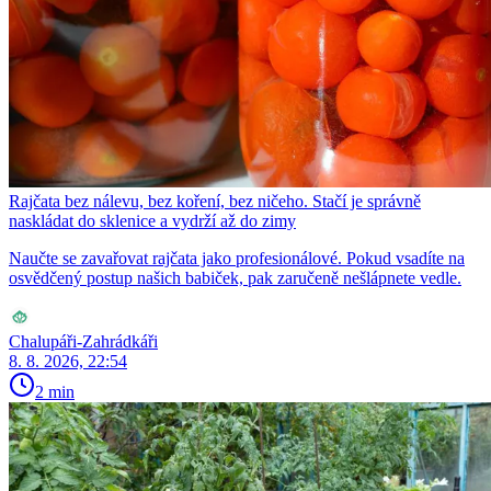
Rajčata bez nálevu, bez koření, bez ničeho. Stačí je správně
naskládat do sklenice a vydrží až do zimy
Naučte se zavařovat rajčata jako profesionálové. Pokud vsadíte na
osvědčený postup našich babiček, pak zaručeně nešlápnete vedle.
Chalupáři-Zahrádkáři
8. 8. 2026, 22:54
2 min