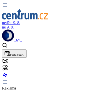
neděle 9. 8.
ne 9. 8.
16°C
Přihlášení
Reklama