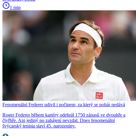
1 min
Fenomenální Federer udivil i počinem, za který se pohár nedává
Roger Federer během kariéry odehrál 1750 zápasů ve dvouhře a
čtyřhře. Ani jediný po zahájení nevzdal. Dnes fenomenální
švýcarský tenista slaví 45. narozeniny.