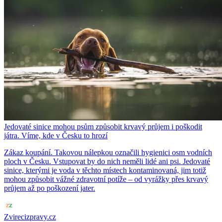
Jedovaté sinice mohou psům způsobit krvavý průjem i poškodit
játra. Víme, kde v Česku to hrozí
Zákaz koupání. Takovou nálepkou označili hygienici osm vodních
ploch v Česku. Vstupovat by do nich neměli lidé ani psi. Jedovaté
sinice, kterými je voda v těchto místech kontaminovaná, jim totiž
mohou způsobit vážné zdravotní potíže – od vyrážky přes krvavý
průjem až po poškození jater.
Zvirecizpravy.cz