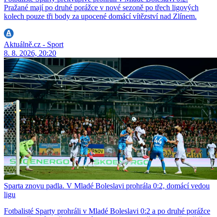
Pražané mají po druhé porážce v nové sezoně po třech ligových
kolech pouze tři body za upocené domácí vítězství nad Zlínem.
Aktuálně.cz - Sport
8. 8. 2026, 20:20
Sparta znovu padla. V Mladé Boleslavi prohrála 0:2, domácí vedou
ligu
Fotbalisté Sparty prohráli v Mladé Boleslavi 0:2 a po druhé porážce