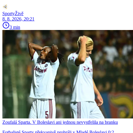
SportyŽivě
8. 8. 2026, 20:21
3 min
Zoufalá Sparta. V Boleslavi ani jednou nevystřelila na branku
Fotbalisté Sparty překvapivě prohráli v Mladé Boleslavi 0:2.