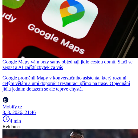
Google Mapy vám brzy samy objednají jídlo cestou domů. Stačí se
zeptat a AI zařídí zbytek za vás
Google proměnil Mapy v konverzačního asistenta, který rozumí
celým větám a umí doporučit restauraci přímo na trase. Objednání
jídla jedním dotazem se ale teprve chystá.
Mobify.cz
8. 8. 2026, 21:46
4 min
Reklama