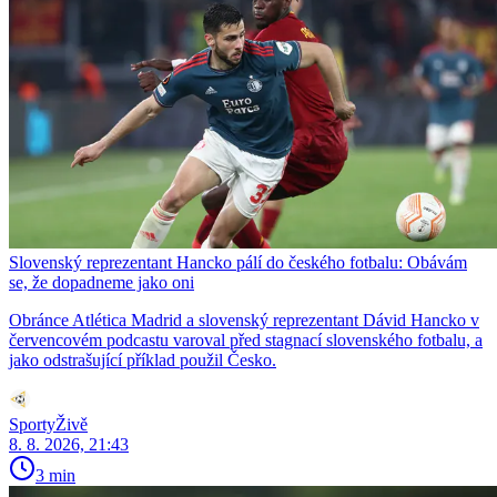
Slovenský reprezentant Hancko pálí do českého fotbalu: Obávám
se, že dopadneme jako oni
Obránce Atlética Madrid a slovenský reprezentant Dávid Hancko v
červencovém podcastu varoval před stagnací slovenského fotbalu, a
jako odstrašující příklad použil Česko.
SportyŽivě
8. 8. 2026, 21:43
3 min