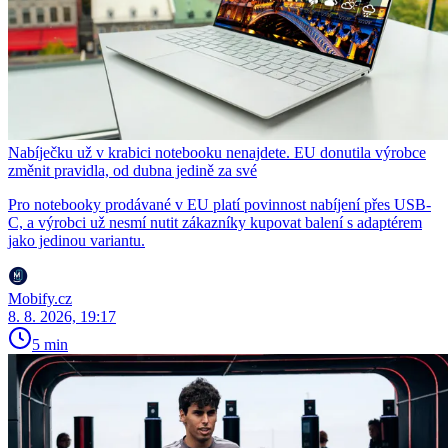
Nabíječku už v krabici notebooku nenajdete. EU donutila výrobce
změnit pravidla, od dubna jedině za své
Pro notebooky prodávané v EU platí povinnost nabíjení přes USB-
C, a výrobci už nesmí nutit zákazníky kupovat balení s adaptérem
jako jedinou variantu.
Mobify.cz
8. 8. 2026, 19:17
5 min