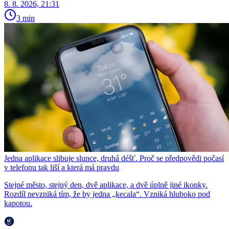
8. 8. 2026, 21:31
3 min
Jedna aplikace slibuje slunce, druhá déšť. Proč se předpovědi počasí
v telefonu tak liší a která má pravdu
Stejné město, stejný den, dvě aplikace, a dvě úplně jiné ikonky.
Rozdíl nevzniká tím, že by jedna „kecala“. Vzniká hluboko pod
kapotou.