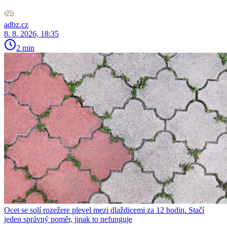
adbz.cz
8. 8. 2026, 18:35
2 min
Ocet se solí rozežere plevel mezi dlaždicemi za 12 hodin. Stačí
jeden správný poměr, jinak to nefunguje