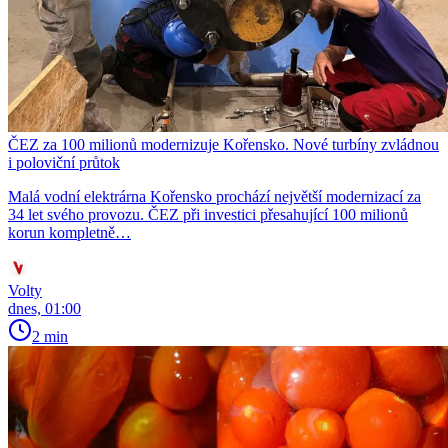
ČEZ za 100 milionů modernizuje Kořensko. Nové turbíny zvládnou
i poloviční průtok
Malá vodní elektrárna Kořensko prochází největší modernizací za
34 let svého provozu. ČEZ při investici přesahující 100 milionů
korun kompletně…
Volty
dnes, 01:00
2 min