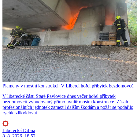
Plameny v mostní konstrukci: V Liberci hořel příbytek bezdomovců
V liberecké části Staré Pavlovice dnes večer hořel příbytek
bezdomovců vybudovaný přímo uvnitř mostní konstrukce. Zásah
profesionálních jednotek zamezil dalším škodám a požár se podařilo
rychle zlikvidovat.
Liberecká Drbna
8. 8. 2026, 18:52