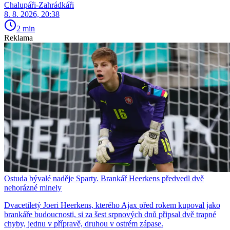
Chalupáři-Zahrádkáři
8. 8. 2026, 20:38
2 min
Reklama
Ostuda bývalé naděje Sparty. Brankář Heerkens předvedl dvě
nehorázné minely
Dvacetiletý Joeri Heerkens, kterého Ajax před rokem kupoval jako
brankáře budoucnosti, si za šest srpnových dnů připsal dvě trapné
chyby, jednu v přípravě, druhou v ostrém zápase.