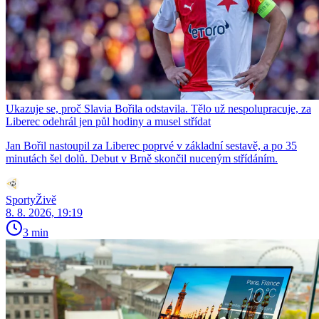
Ukazuje se, proč Slavia Bořila odstavila. Tělo už nespolupracuje, za
Liberec odehrál jen půl hodiny a musel střídat
Jan Bořil nastoupil za Liberec poprvé v základní sestavě, a po 35
minutách šel dolů. Debut v Brně skončil nuceným střídáním.
SportyŽivě
8. 8. 2026, 19:19
3 min