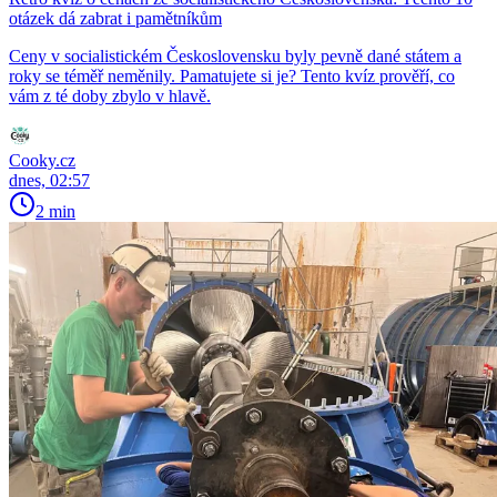
otázek dá zabrat i pamětníkům
Ceny v socialistickém Československu byly pevně dané státem a
roky se téměř neměnily. Pamatujete si je? Tento kvíz prověří, co
vám z té doby zbylo v hlavě.
Cooky.cz
dnes, 02:57
2 min