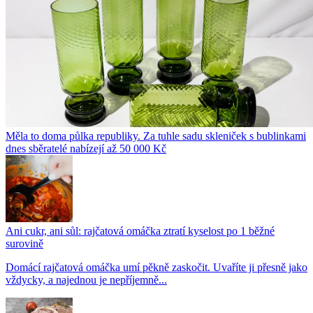
Měla to doma půlka republiky. Za tuhle sadu skleniček s bublinkami
dnes sběratelé nabízejí až 50 000 Kč
Ani cukr, ani sůl: rajčatová omáčka ztratí kyselost po 1 běžné
surovině
Domácí rajčatová omáčka umí pěkně zaskočit. Uvaříte ji přesně jako
vždycky, a najednou je nepříjemně...