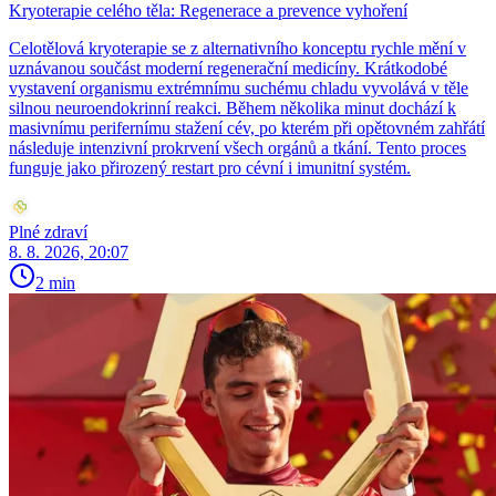
Kryoterapie celého těla: Regenerace a prevence vyhoření
Celotělová kryoterapie se z alternativního konceptu rychle mění v
uznávanou součást moderní regenerační medicíny. Krátkodobé
vystavení organismu extrémnímu suchému chladu vyvolává v těle
silnou neuroendokrinní reakci. Během několika minut dochází k
masivnímu perifernímu stažení cév, po kterém při opětovném zahřátí
následuje intenzivní prokrvení všech orgánů a tkání. Tento proces
funguje jako přirozený restart pro cévní i imunitní systém.
Plné zdraví
8. 8. 2026, 20:07
2 min