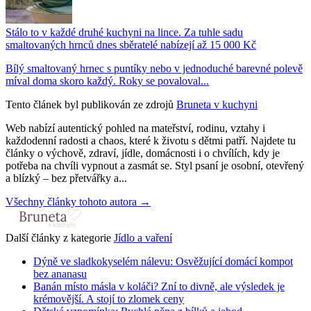
Stálo to v každé druhé kuchyni na lince. Za tuhle sadu
smaltovaných hrnců dnes sběratelé nabízejí až 15 000 Kč
Bílý smaltovaný hrnec s puntíky nebo v jednoduché barevné polevě
míval doma skoro každý. Roky se povaloval...
Tento článek byl publikován ze zdrojů
Bruneta v kuchyni
Web nabízí autentický pohled na mateřství, rodinu, vztahy i
každodenní radosti a chaos, které k životu s dětmi patří. Najdete tu
články o výchově, zdraví, jídle, domácnosti i o chvílích, kdy je
potřeba na chvíli vypnout a zasmát se. Styl psaní je osobní, otevřený
a blízký – bez přetvářky a...
Všechny články tohoto autora →
Další články z kategorie
Jídlo a vaření
Dýně ve sladkokyselém nálevu: Osvěžující domácí kompot
bez ananasu
Banán místo másla v koláči? Zní to divně, ale výsledek je
krémovější. A stojí to zlomek ceny