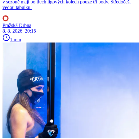
v sezoně mají po třech ligových kolech pouze tři body. Středočeši
vedou tabulku.
Pražská Drbna
8. 8. 2026, 20:15
1 min