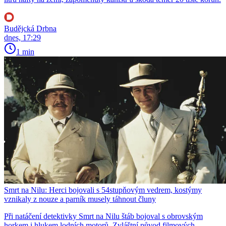
Budějcká Drbna
dnes, 17:29
1 min
Smrt na Nilu: Herci bojovali s 54stupňovým vedrem, kostýmy
vznikaly z nouze a parník musely táhnout čluny
Při natáčení detektivky Smrt na Nilu štáb bojoval s obrovským
horkem i hlukem lodních motorů. Zvláštní původ filmových