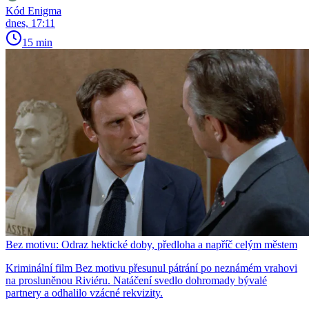
Kód Enigma
dnes, 17:11
15 min
Bez motivu: Odraz hektické doby, předloha a napříč celým městem
Kriminální film Bez motivu přesunul pátrání po neznámém vrahovi
na prosluněnou Riviéru. Natáčení svedlo dohromady bývalé
partnery a odhalilo vzácné rekvizity.