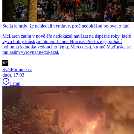
Stella je hrdý, že nehledali výmluvy, proč nedokážou bojovat o titul
McLaren zatím v nové éře nedokázal navázat na úspěšné roky, které
vyvrcholily loňským titulem Landa Norrise. Přestože jej pohání
pohonná jednotka vedoucího týmu, Mercedesu, kromě Maďarska se
mu zatím vyrovnat nedokázal.
SvětFormule.cz
dnes, 17:03
1 min