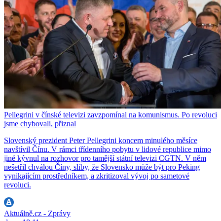
Pellegrini v čínské televizi zavzpomínal na komunismus. Po revoluci
jsme chybovali, přiznal
Slovenský prezident Peter Pellegrini koncem minulého měsíce
navštívil Čínu. V rámci třídenního pobytu v lidové republice mimo
jiné kývnul na rozhovor pro tamější státní televizi CGTN. V něm
nešetřil chválou Číny, sliby, že Slovensko může být pro Peking
vynikajícím prostředníkem, a zkritizoval vývoj po sametové
revoluci.
Aktuálně.cz - Zprávy