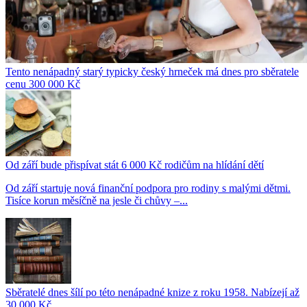
Tento nenápadný starý typicky český hrneček má dnes pro sběratele
cenu 300 000 Kč
Od září bude přispívat stát 6 000 Kč rodičům na hlídání dětí
Od září startuje nová finanční podpora pro rodiny s malými dětmi.
Tisíce korun měsíčně na jesle či chůvy –...
Sběratelé dnes šílí po této nenápadné knize z roku 1958. Nabízejí až
30 000 Kč