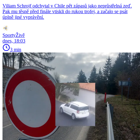
Viliam Schrojf odchytal v Chile pět zápasů jako neprůstřelná zeď.
Pak mu těsně před finále vtiskli do rukou trofej, a začalo se psát
úplně jiné vyprávění.
SportyŽivě
dnes, 18:03
3 min