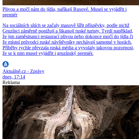
Plivou a močí nám do jídla, naříkají Rusové. Musel se vyjádřit i
premiér
Na sociálních sítích se začaly masově šířit příspěvky, podle nichž
Gruzínci záměrně ponižují a šikanují ruské turisty. Tvrdí například,
že jim zaměstnanci restaurací plivou nebo dokonce močí do jídla či
že místní průvodci ruské návštěvníky nechávají samotné v horách.
Příběhy rychle převzala ruská média a vyvolaly takovou pozornost,
že se k nim musel vyjádřit i gruzínský premiér.
Aktuálně.cz - Zprávy
dnes, 17:14
Reklama