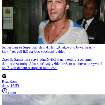
Sámer Issa ze SuperStar slaví 41 let. „A takový to býval krásný
kluk,“ reagují lidé na jeho současný vzhled
Zpěvák Sámer Issa slaví jednačtyřicáté narozeniny a oznámil
dokonce zásnuby. Jeho současný vzhled ovšem na internetu vyvolal
bouřlivou debatu o stopách minulosti.
ReadZone
dnes, 16:53
2 min