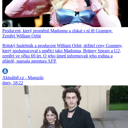
Producent, který proměnil Madonnu a získal s ní tři Grammy.
Zemřel William Orbit
Britský hudebník a producent William Orbit, držitel ceny Grammy,
který spolupracoval s umělci jako Madonna, Britney Spears a U2,
zemřel ve věku 69 let. O jeho úmrtí informovali jeho rodina a
přátelé, napsala agentura AFP.
Aktuálně.cz - Magazín
dnes, 18:22