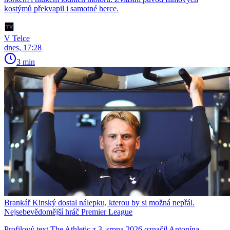
kostýmů překvapil i samotné herce.
V Telce
dnes, 17:28
3 min
Brankář Kinský dostal nálepku, kterou by si možná nepřál.
Nejsebevědomější hráč Premier League
Profilový text The Athletic z 3. srpna 2026 označil Antonína