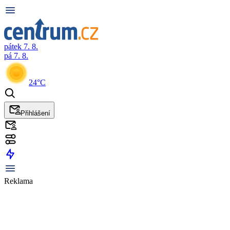
pátek 7. 8.
pá 7. 8.
24°C
Přihlášení
Reklama