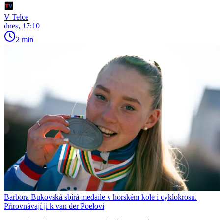
V Telce
dnes, 17:10
2 min
Barbora Bukovská sbírá medaile v horském kole i cyklokrosu.
Přirovnávají ji k van der Poelovi