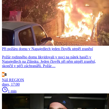
Při požáru domu v Napajedlech jeden člověk utrpěl zranění
Požár rodinného domu likvidovali v noci na pátek hasiči v
Napajedlech na Zlínsku. Jeden člověk při něm utrpěl zranění,
skončil v péči záchranářů. Požár…
Náš REGION
dnes, 17:00
1 min