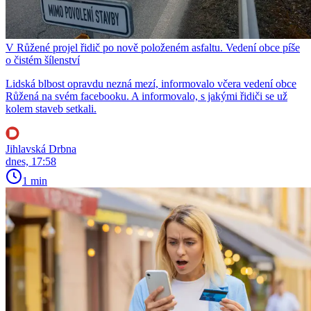
V Růžené projel řidič po nově položeném asfaltu. Vedení obce píše
o čistém šílenství
Lidská blbost opravdu nezná mezí, informovalo včera vedení obce
Růžená na svém facebooku. A informovalo, s jakými řidiči se už
kolem staveb setkali.
Jihlavská Drbna
dnes, 17:58
1 min