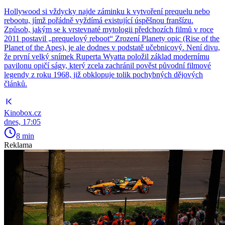
Hollywood si vždycky najde záminku k vytvoření prequelu nebo
rebootu, jímž pořádně vyždímá existující úspěšnou franšízu.
Způsob, jakým se k vrstevnaté mytologii předchozích filmů v roce
2011 postavil „prequelový reboot“ Zrození Planety opic (Rise of the
Planet of the Apes), je ale dodnes v podstatě učebnicový. Není divu,
že první velký snímek Ruperta Wyatta položil základ modernímu
pavilonu opičí ságy, který zcela zachránil pověst původní filmové
legendy z roku 1968, již obklopuje tolik pochybných dějových
článků.
Kinobox.cz
dnes, 17:05
8 min
Reklama