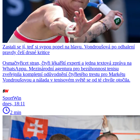
Zastali se jí, teď si sypou popel na hlavu. Vondroušová po odhalení
pravdy čelí drsné kritice
Osmačtyřicet stran, čtyři lékařští experti a jedna textová zpráva na
WhatsAppu. Mezinárodní agentura pro bezúhonnost tenisu
zveřejnila kompletní odůvodnění čtyřletého trestu pro Markétu
Vondroušovou a nálada v tenisovém světě se od té chvíle otočila.
SportWin
dnes, 18:11
2 min