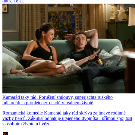
dnes, 18:11
Kamarád taky rád: Porušení smlouvy, superjachta ruského
miliardáře a propletenec osudů v reálném životě
Romantická komedie Kamarád taky rád skrývá zajímavé rodinné
vazby herců. Zákulisí odhaluje utajeného dvojníka i přímou spojitost
s osobním životem hvězd.