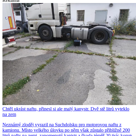
Reklama
Chtěl ukrást naftu, přinesl si ale malý kanystr. Dvě stě litrů vyteklo
na zem
Neznámý zloděj vyrazil na Suchdolsku pro motorovou naftu z
kamionu. Místo velkého úlovku po něm však zůstalo přibližně 200
litrů nafty na zemi, zapomenutý kanistr a škoda téměř 20 tisíc korun.