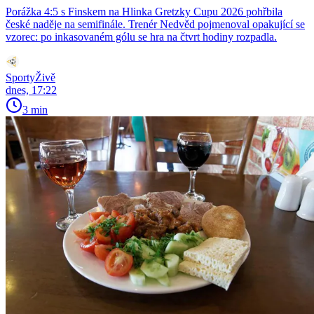
Porážka 4:5 s Finskem na Hlinka Gretzky Cupu 2026 pohřbila
české naděje na semifinále. Trenér Nedvěd pojmenoval opakující se
vzorec: po inkasovaném gólu se hra na čtvrt hodiny rozpadla.
SportyŽivě
dnes, 17:22
3 min