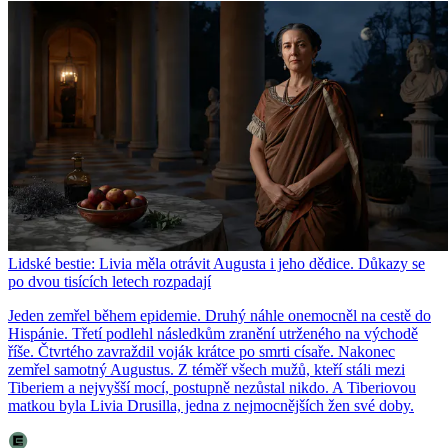
Lidské bestie: Livia měla otrávit Augusta i jeho dědice. Důkazy se
po dvou tisících letech rozpadají
Jeden zemřel během epidemie. Druhý náhle onemocněl na cestě do
Hispánie. Třetí podlehl následkům zranění utrženého na východě
říše. Čtvrtého zavraždil voják krátce po smrti císaře. Nakonec
zemřel samotný Augustus. Z téměř všech mužů, kteří stáli mezi
Tiberiem a nejvyšší mocí, postupně nezůstal nikdo. A Tiberiovou
matkou byla Livia Drusilla, jedna z nejmocnějších žen své doby.