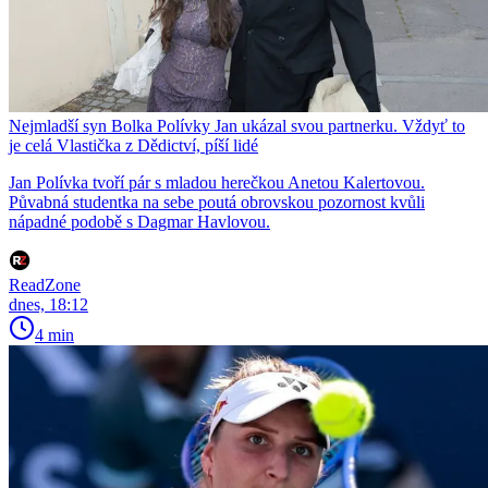
Nejmladší syn Bolka Polívky Jan ukázal svou partnerku. Vždyť to
je celá Vlastička z Dědictví, píší lidé
Jan Polívka tvoří pár s mladou herečkou Anetou Kalertovou.
Půvabná studentka na sebe poutá obrovskou pozornost kvůli
nápadné podobě s Dagmar Havlovou.
ReadZone
dnes, 18:12
4 min