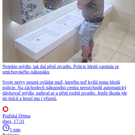
Neteklo mýdlo, tak dal pěstí zrcadlu. Policie hledá vandala ze
smíchovského nákupáku
Svoje nervy neumí ovládat muž, kterého teď kvůli tomu hledá
policie. Na záchodech nákupního centra nerozchodil automatický
dávkovač mýdla, naštval se a pěstí rozbil zrcadlo. Jenže škoda jde
do tisíců a hrozí mu i vězení.
Pražská Drbna
dnes, 17:31
1 min