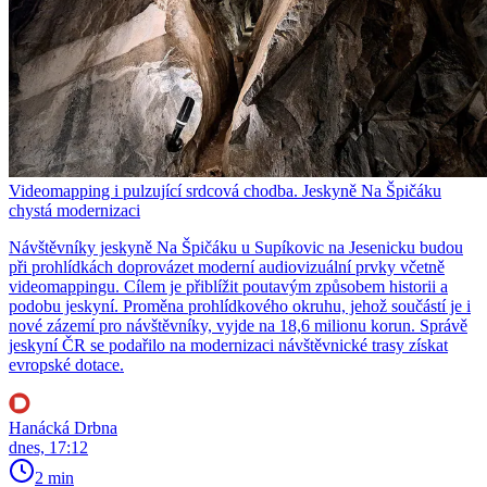
Videomapping i pulzující srdcová chodba. Jeskyně Na Špičáku
chystá modernizaci
Návštěvníky jeskyně Na Špičáku u Supíkovic na Jesenicku budou
při prohlídkách doprovázet moderní audiovizuální prvky včetně
videomappingu. Cílem je přiblížit poutavým způsobem historii a
podobu jeskyní. Proměna prohlídkového okruhu, jehož součástí je i
nové zázemí pro návštěvníky, vyjde na 18,6 milionu korun. Správě
jeskyní ČR se podařilo na modernizaci návštěvnické trasy získat
evropské dotace.
Hanácká Drbna
dnes, 17:12
2 min