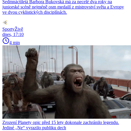
Sedmnáctiletá Barbora Bukovská má za necelé dva roky na
juniorské scéně nejméně osm medailí z mistrovství světa a Evropy
ve dvou cyklistických disciplínách.
SportyŽivě
dnes, 17:10
4 min
Zrození Planety opic před 15 lety dokonale zachránilo legendu.
Jediné „Ne“ vyrazilo publiku dech