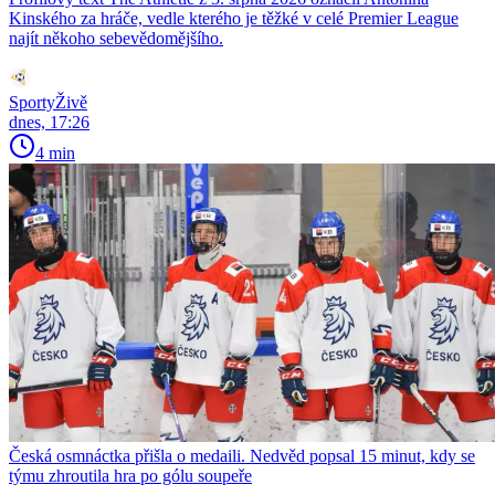
Kinského za hráče, vedle kterého je těžké v celé Premier League
najít někoho sebevědomějšího.
SportyŽivě
dnes, 17:26
4 min
Česká osmnáctka přišla o medaili. Nedvěd popsal 15 minut, kdy se
týmu zhroutila hra po gólu soupeře