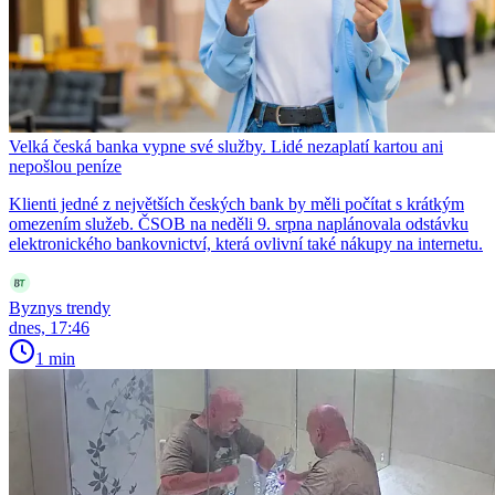
Velká česká banka vypne své služby. Lidé nezaplatí kartou ani
nepošlou peníze
Klienti jedné z největších českých bank by měli počítat s krátkým
omezením služeb. ČSOB na neděli 9. srpna naplánovala odstávku
elektronického bankovnictví, která ovlivní také nákupy na internetu.
Byznys trendy
dnes, 17:46
1 min