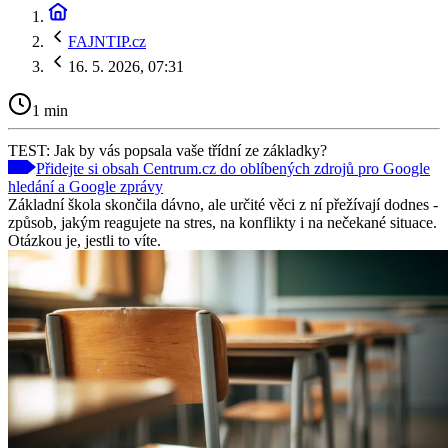
FAJNTIP.cz
16. 5. 2026, 07:31
1 min
TEST: Jak by vás popsala vaše třídní ze základky?
Přidejte si obsah Centrum.cz do oblíbených zdrojů pro Google
hledání a Google zprávy
Základní škola skončila dávno, ale určité věci z ní přežívají dodnes -
způsob, jakým reagujete na stres, na konflikty i na nečekané situace.
Otázkou je, jestli to víte.