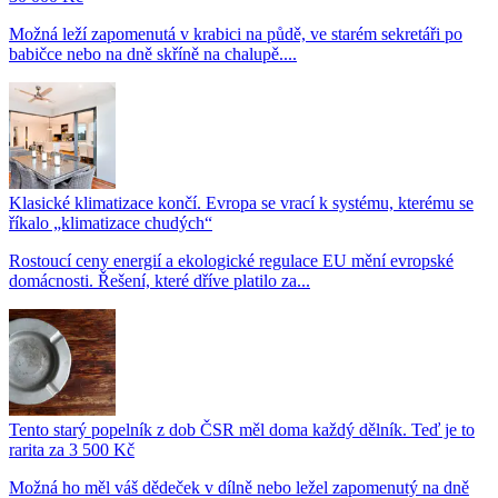
Možná leží zapomenutá v krabici na půdě, ve starém sekretáři po
babičce nebo na dně skříně na chalupě....
Klasické klimatizace končí. Evropa se vrací k systému, kterému se
říkalo „klimatizace chudých“
Rostoucí ceny energií a ekologické regulace EU mění evropské
domácnosti. Řešení, které dříve platilo za...
Tento starý popelník z dob ČSR měl doma každý dělník. Teď je to
rarita za 3 500 Kč
Možná ho měl váš dědeček v dílně nebo ležel zapomenutý na dně