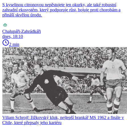
S kyselinou citronovou nepěstujete jen okurky, ale také robustní
zahradní ekosystém, který podporuje růst, bojuje proti chorobám a
přináší skvělou úrodu.
Chalupáři-Zahrádkáři
dnes, 18:10
2 min
Viliam Schrojf: žižkovský kluk, nejlepší brankář MS 1962 a finále v
Chile, které přepsaly jeho kariéru