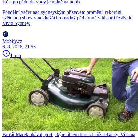
Kč a po pádu do vody je úplně na odpis
Pondělní večer nad sydneyským přístavem proměnil rekordní
světelnou show v nejdražší hromadný pád dronů v historii festivalu
Vivid Sydney.
Mobify.cz
6. 8. 2026, 21:56
4 min
Brusíř Marek ukázal, pod jakým úhlem brousit nůž sekačky. Většina