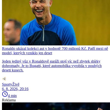
Ronaldo ukázal kolekci aut v hodnotě 700 milionů Kč. Patří mezi ně
model, kterých vzniklo jen deset
Jeden jediný vůz v Ronaldově garáži stojí víc než zbytek sbírky
dohromady. Je to Bugatti, které automobilka vyrobila v pouhých
deseti kusech.
SportyŽivě
6. 8. 2026, 20:16
4 min
Reklama