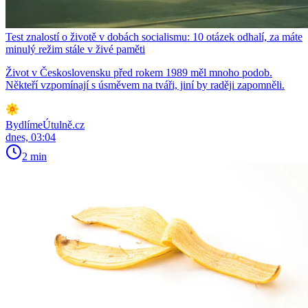
Test znalostí o životě v dobách socialismu: 10 otázek odhalí, za máte
minulý režim stále v živé paměti
Život v Československu před rokem 1989 měl mnoho podob.
Někteří vzpomínají s úsměvem na tváři, jiní by raději zapomněli.
BydlímeÚtulně.cz
dnes, 03:04
2 min