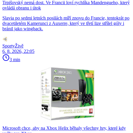
Trpišovský nemá dost. Ve Francii loví rychlíka Mandengueho, který
ovládá obranu i útok
Slavia po sedmi letních posilách míří znovu do Francie, tentokrát po
dvacetiletém Kamerunci z Auxerre, který ve třetí lize střílel góly i
bránil jako wingback.
SportyŽivě
6. 8. 2026, 22:05
3 min
Microsoft chce, aby na Xbox Helix běhaly všechny hry, které kdy