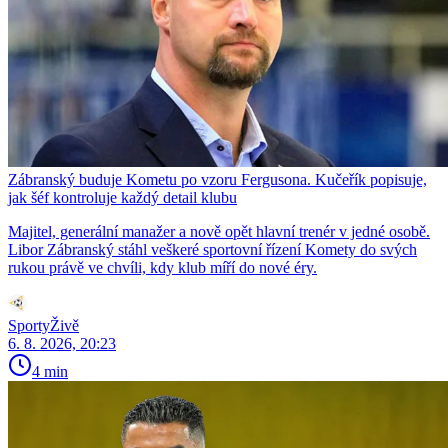
Zábranský buduje Kometu po vzoru Fergusona. Kučeřík popisuje,
jak šéf kontroluje každý detail klubu
Majitel, generální manažer a nově opět hlavní trenér v jedné osobě.
Libor Zábranský stáhl veškeré sportovní řízení Komety do svých
rukou právě ve chvíli, kdy klub míří do nové éry.
SportyŽivě
6. 8. 2026, 20:23
4 min