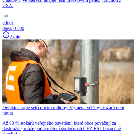
ChatGPT, ve kterých údajně řešil investování peněz i odchod z
USA.
cdr.cz
dnes, 01:00
2 min
Defektoskopie šetří obcím miliony. Výměna většiny stožárů není
nutná
Až 80 % stožárů veřejného osvětlení, které obce považují za
dosloužilé, může podle měření společnosti ČEZ ESL bezpečně
sloužit i…