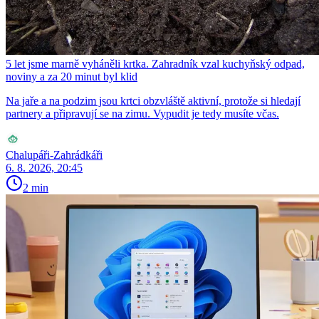
5 let jsme marně vyháněli krtka. Zahradník vzal kuchyňský odpad,
noviny a za 20 minut byl klid
Na jaře a na podzim jsou krtci obzvláště aktivní, protože si hledají
partnery a připravují se na zimu. Vypudit je tedy musíte včas.
Chalupáři-Zahrádkáři
6. 8. 2026, 20:45
2 min