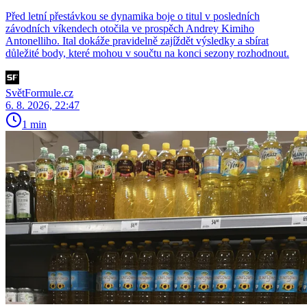
Před letní přestávkou se dynamika boje o titul v posledních
závodních víkendech otočila ve prospěch Andrey Kimiho
Antonelliho. Ital dokáže pravidelně zajíždět výsledky a sbírat
důležité body, které mohou v součtu na konci sezony rozhodnout.
SvětFormule.cz
6. 8. 2026, 22:47
1 min