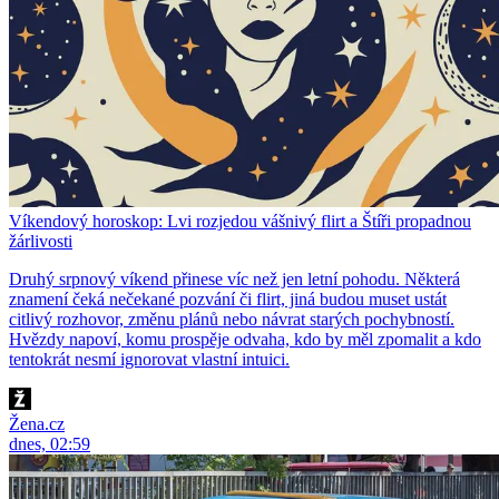
Víkendový horoskop: Lvi rozjedou vášnivý flirt a Štíři propadnou
žárlivosti
Druhý srpnový víkend přinese víc než jen letní pohodu. Některá
znamení čeká nečekané pozvání či flirt, jiná budou muset ustát
citlivý rozhovor, změnu plánů nebo návrat starých pochybností.
Hvězdy napoví, komu prospěje odvaha, kdo by měl zpomalit a kdo
tentokrát nesmí ignorovat vlastní intuici.
Žena.cz
dnes, 02:59