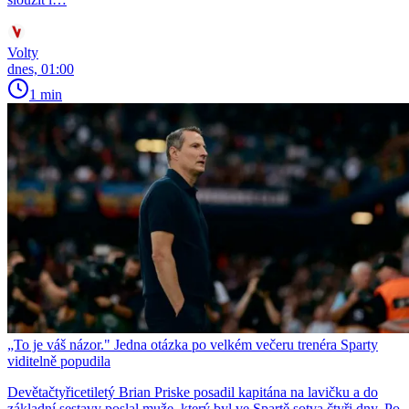
Volty
dnes, 01:00
1 min
„To je váš názor." Jedna otázka po velkém večeru trenéra Sparty
viditelně popudila
Devětačtyřicetiletý Brian Priske posadil kapitána na lavičku a do
základní sestavy poslal muže, který byl ve Spartě sotva čtyři dny. Po