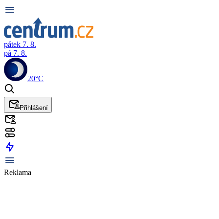
pátek 7. 8.
pá 7. 8.
20°C
Přihlášení
Reklama