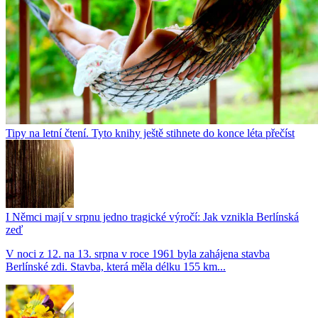
Tipy na letní čtení. Tyto knihy ještě stihnete do konce léta přečíst
I Němci mají v srpnu jedno tragické výročí: Jak vznikla Berlínská
zeď
V noci z 12. na 13. srpna v roce 1961 byla zahájena stavba
Berlínské zdi. Stavba, která měla délku 155 km...