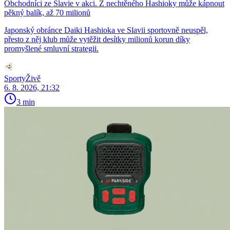
Obchodníci ze Slavie v akci. Z nechtěného Hashioky může kápnout
pěkný balík, až 70 milionů
Japonský obránce Daiki Hashioka ve Slavii sportovně neuspěl,
přesto z něj klub může vytěžit desítky milionů korun díky
promyšlené smluvní strategii.
SportyŽivě
6. 8. 2026, 21:32
3 min