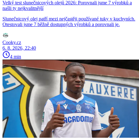
Velký test slunečnicových olejů 2026: Porovnali jsme 7 výrobků a
našli ty nejkvalitnější
Slunečnicový olej patří mezi nejčastěji používané tuky v kuchyních.
Otestovali jsme 7 běžně dostupných výrobků a porovnali je.
Cooky.cz
6. 8. 2026, 22:40
4 min