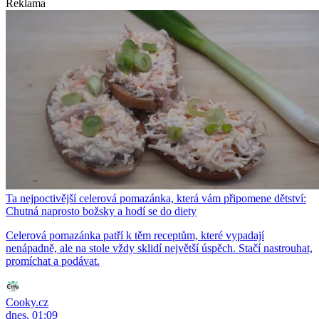
Reklama
Ta nejpoctivější celerová pomazánka, která vám připomene dětství:
Chutná naprosto božsky a hodí se do diety
Celerová pomazánka patří k těm receptům, které vypadají
nenápadně, ale na stole vždy sklidí největší úspěch. Stačí nastrouhat,
promíchat a podávat.
Cooky.cz
dnes, 01:09