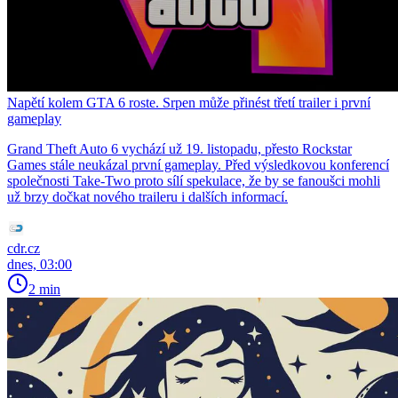
Napětí kolem GTA 6 roste. Srpen může přinést třetí trailer i první
gameplay
Grand Theft Auto 6 vychází už 19. listopadu, přesto Rockstar
Games stále neukázal první gameplay. Před výsledkovou konferencí
společnosti Take-Two proto sílí spekulace, že by se fanoušci mohli
už brzy dočkat nového traileru i dalších informací.
cdr.cz
dnes, 03:00
2 min