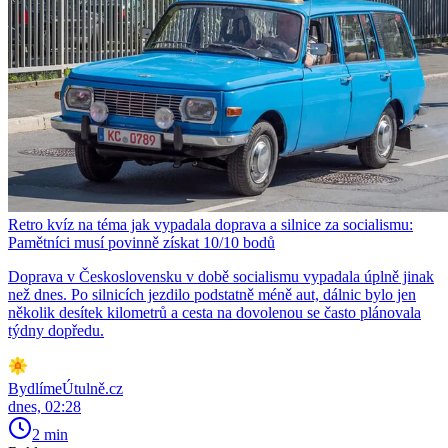
Retro kvíz na téma jak vypadala doprava a silnice za socialismu:
Pamětníci musí povinně získat 10/10 bodů
Doprava v Československu v době socialismu vypadala úplně jinak
než dnes. Po silnicích jezdilo podstatně méně aut, dálnic bylo jen
několik desítek kilometrů a cesta na dovolenou se často plánovala
týdny dopředu.
BydlímeÚtulně.cz
dnes, 02:28
2 min