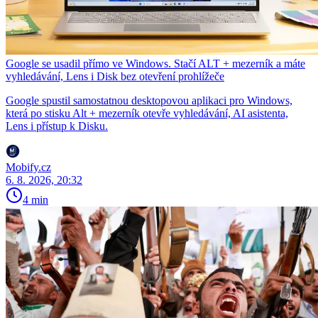
Google se usadil přímo ve Windows. Stačí ALT + mezerník a máte
vyhledávání, Lens i Disk bez otevření prohlížeče
Google spustil samostatnou desktopovou aplikaci pro Windows,
která po stisku Alt + mezerník otevře vyhledávání, AI asistenta,
Lens i přístup k Disku.
Mobify.cz
6. 8. 2026, 20:32
4 min