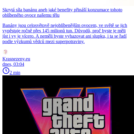
Skrytá síla banánu aneb jaké benefity přináší konzumace tohoto
oblíbeného ovoce našemu tělu
Banány jsou celosvětově nejoblíbenějším ovocem, ve světě se jich
vypěstuje ročně přes 145 milionů tun. Důvodů, proč byste je měli
jíst i vy je vícero. A neměli byste vyhazovat ani slupku, i ta se řadí
podle výzkumů vědců mezi superpotraviny.
Krasnezeny.eu
dnes, 03:04
2 min