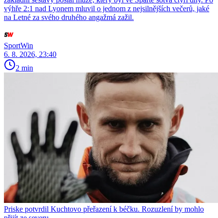
výhře 2:1 nad Lyonem mluvil o jednom z nejsilnějších večerů, jaké
na Letné za svého druhého angažmá zažil.
SportWin
6. 8. 2026, 23:40
2 min
Priske potvrdil Kuchtovo přeřazení k béčku. Rozuzlení by mohlo
přijít ze severu