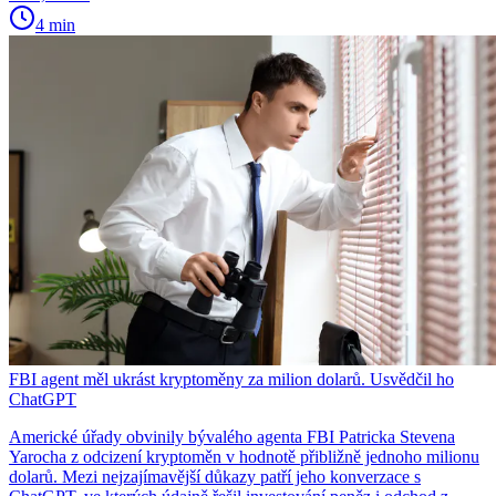
4 min
FBI agent měl ukrást kryptoměny za milion dolarů. Usvědčil ho
ChatGPT
Americké úřady obvinily bývalého agenta FBI Patricka Stevena
Yarocha z odcizení kryptoměn v hodnotě přibližně jednoho milionu
dolarů. Mezi nejzajímavější důkazy patří jeho konverzace s