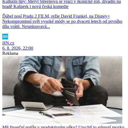
Kulturní tipy: Meryl Streepová se vrací v ikonické roli, divadlo na
hradě Kašperk i nová česká komedie
Ďábel nosí Pradu 2 FILM, režie David Frankel, na Disney+
Nekompromisní svět vysoké módy se po dvaceti letech od prvního
dílu vrátil. Nesmlouvavá...
HN.cz
6. 8. 2026, 22:00
Reklama
Mít finanční potíže v produktivním věku? Urychlí to stárnutí mozku,