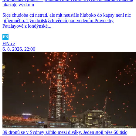
ukazuje výzkum
Sice chudoba cti netratí, ale mít neustále hluboko do kapsy není nic
příjemného. Tým britských vědců pod vedením Praveethy
Patalayové z londýnské...
HN.cz
6. 8. 2026, 22:00
89 dronů se v Sydney zřítilo mezi diváky. Jeden stojí přes 60 tisíc