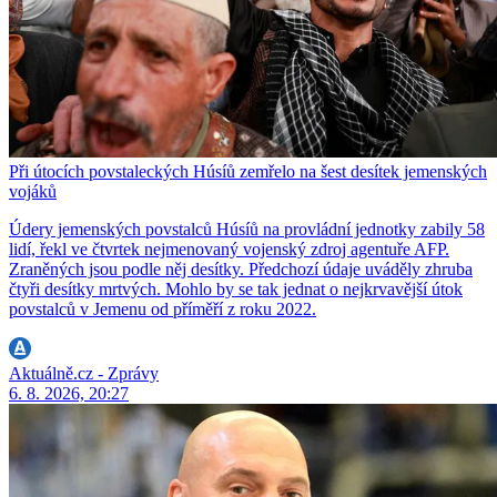
Při útocích povstaleckých Húsíů zemřelo na šest desítek jemenských
vojáků
Údery jemenských povstalců Húsíů na provládní jednotky zabily 58
lidí, řekl ve čtvrtek nejmenovaný vojenský zdroj agentuře AFP.
Zraněných jsou podle něj desítky. Předchozí údaje uváděly zhruba
čtyři desítky mrtvých. Mohlo by se tak jednat o nejkrvavější útok
povstalců v Jemenu od příměří z roku 2022.
Aktuálně.cz - Zprávy
6. 8. 2026, 20:27