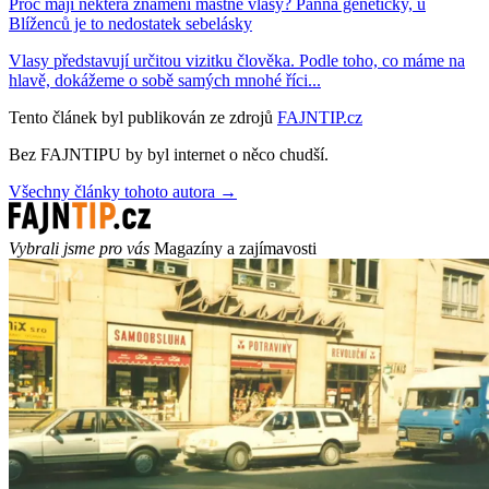
Proč mají některá znamení mastné vlasy? Panna geneticky, u
Blíženců je to nedostatek sebelásky
Vlasy představují určitou vizitku člověka. Podle toho, co máme na
hlavě, dokážeme o sobě samých mnohé říci...
Tento článek byl publikován ze zdrojů
FAJNTIP.cz
Bez FAJNTIPU by byl internet o něco chudší.
Všechny články tohoto autora →
Vybrali jsme pro vás
Magazíny a zajímavosti