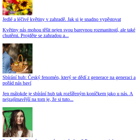
Jedlé a léčivé květiny v zahradě. Jak si je snadno vypěstovat
Květiny nás mohou těšit nejen svou barevnou rozmanitostí, ale také
chutěmi. Projděte se zahradou a...
Sbírání hub: Český fenomén, který se dědí z generace na generaci a
pořád nás baví
Jen málokde je sbírání hub tak rozšířeným koníčkem jako u nás. A
nejzajímavější na tom je, že si tuto...