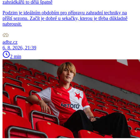
zahrádkářů to dělá špatně
Podzim je ideálním obdobím pro přípravu zahradní techniky na
příští sezonu. Začít je dobré u sekačky, kterou je třeba důkladně
nabrousit.
adbz.cz
6. 8. 2026, 21:39
2 min