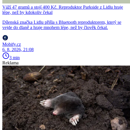
Váží 47 gramů a stojí 400 Kč. Reproduktor Parkside z Lidlu hraje
lépe, než by kdokoliv čekal
Dílenská značka Lidlu přišla s Bluetooth reproduktorem, který se
vejde do dlaně a hraje mnohem lépe, než by člověk čekal.
Mobify.cz
6. 8. 2026, 21:08
3 min
Reklama