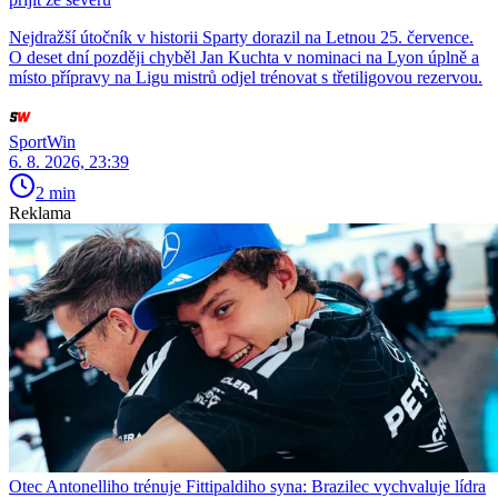
Nejdražší útočník v historii Sparty dorazil na Letnou 25. července.
O deset dní později chyběl Jan Kuchta v nominaci na Lyon úplně a
místo přípravy na Ligu mistrů odjel trénovat s třetiligovou rezervou.
SportWin
6. 8. 2026, 23:39
2 min
Reklama
Otec Antonelliho trénuje Fittipaldiho syna: Brazilec vychvaluje lídra