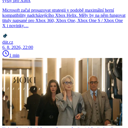
vyšly pro Xbox
Microsoft začal prosazovat strategii v podobě maximální herní
kompatibility nadcházejícího Xbox Helix. Měly by na něm fungovat
tituly napsané pro Xbox 360, Xbox One, Xbox One S / Xbox One
X i novinky…
diit.cz
6. 8. 2026, 22:00
1 min