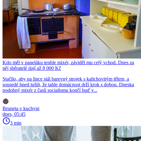
Kdo měl v paneláku tenhle mixér, záviděl mu celý vchod. Dnes za
něj sběratelé dají až 8 000 Kč
Stačilo, aby na lince stál barevný strojek s kalichovitým tělem, a
sousedé hned tušili, že tahle domácnost drží krok s dobou. Dneska
podobný mixér z časů socialismu končí buď v...
Bruneta v kuchyni
dnes, 05:45
3 min