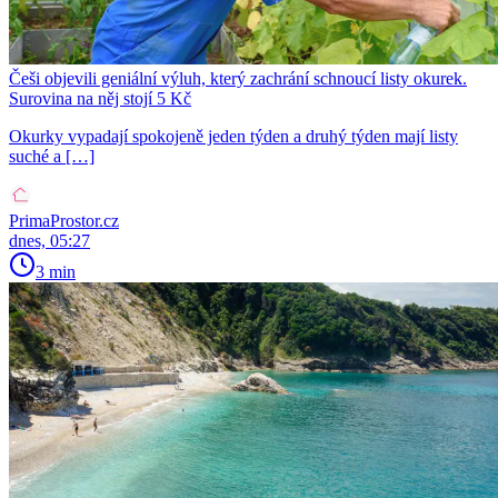
Češi objevili geniální výluh, který zachrání schnoucí listy okurek.
Surovina na něj stojí 5 Kč
Okurky vypadají spokojeně jeden týden a druhý týden mají listy
suché a […]
PrimaProstor.cz
dnes, 05:27
3 min