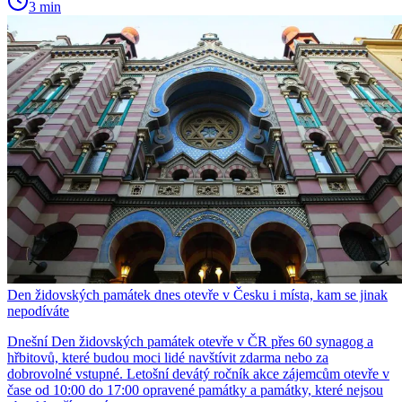
3 min
Den židovských památek dnes otevře v Česku i místa, kam se jinak
nepodíváte
Dnešní Den židovských památek otevře v ČR přes 60 synagog a
hřbitovů, které budou moci lidé navštívit zdarma nebo za
dobrovolné vstupné. Letošní devátý ročník akce zájemcům otevře v
čase od 10:00 do 17:00 opravené památky a památky, které nejsou