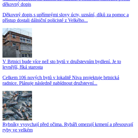
děkovný dopis
Děkovný dopis s upřímnými slovy úcty, uznání, díků za pomoc a
přístup dostali dálniční policisté z Velkého...
V Brtnici bude více než sto bytů v družstevním bydlení. Je to
levnější, říká starosta
Celkem 106 nových bytů v lokalitě Niva projektuje brtnická
radnice. Plánuje následně nabídnout družstevní...
Rybníky vysychají před očima. Rybáři omezují krmení a přesouvají
ryby ve velkém