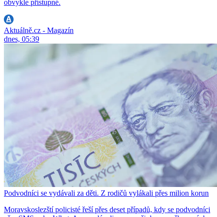
obvykle přístupné.
Aktuálně.cz - Magazín
dnes, 05:39
Podvodníci se vydávali za děti. Z rodičů vylákali přes milion korun
Moravskoslezští policisté řeší přes deset případů, kdy se podvodníci