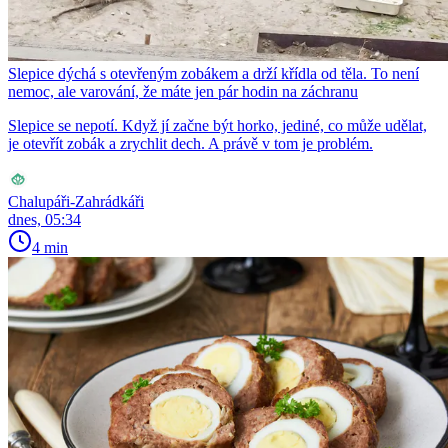
Slepice dýchá s otevřeným zobákem a drží křídla od těla. To není
nemoc, ale varování, že máte jen pár hodin na záchranu
Slepice se nepotí. Když jí začne být horko, jediné, co může udělat,
je otevřít zobák a zrychlit dech. A právě v tom je problém.
Chalupáři-Zahrádkáři
dnes, 05:34
4 min