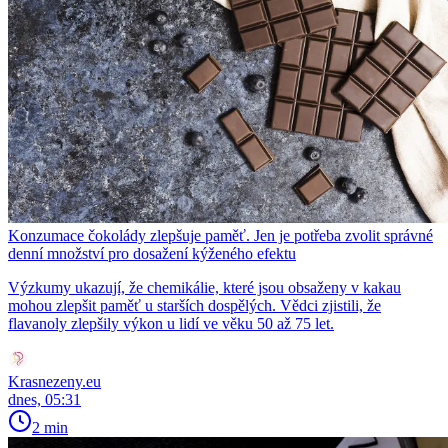
Konzumace čokolády zlepšuje paměť. Jen je potřeba zvolit správné
denní množství pro dosažení kýženého efektu
Výzkumy ukazují, že chemikálie, které jsou obsaženy v kakau
mohou zlepšit paměť u starších dospělých. Vědci zjistili, že
flavanoly zlepšily výkon u lidí ve věku 50 až 75 let.
Krasnezeny.eu
dnes, 05:31
2 min