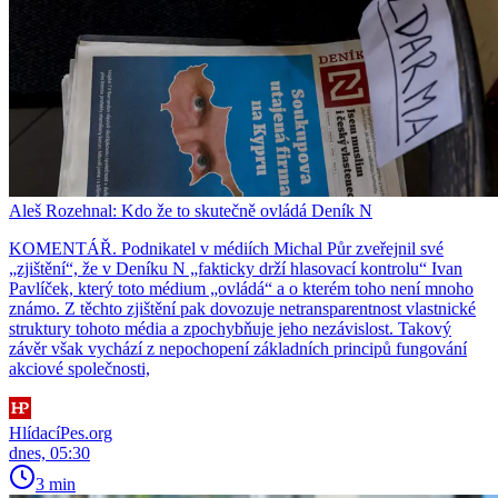
Aleš Rozehnal: Kdo že to skutečně ovládá Deník N
KOMENTÁŘ. Podnikatel v médiích Michal Půr zveřejnil své
„zjištění“, že v Deníku N „fakticky drží hlasovací kontrolu“ Ivan
Pavlíček, který toto médium „ovládá“ a o kterém toho není mnoho
známo. Z těchto zjištění pak dovozuje netransparentnost vlastnické
struktury tohoto média a zpochybňuje jeho nezávislost. Takový
závěr však vychází z nepochopení základních principů fungování
akciové společnosti,
HlídacíPes.org
dnes, 05:30
3 min