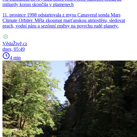
miliardy korun skončila v plamenech
11. prosince 1998 odstartovala z mysu Canaveral sonda Mars
Climate Orbiter. Měla zkoumat marťanskou atmosféru, sledovat
prach, vodní páru a sezónní změny na povrchu rudé planety.
VědaŽivě.cz
dnes, 05:49
4 min