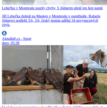
Lehečku v Montrealu srazily chyby. S Jódarem uhrál jen šest gamů
Jiří Lehečka dohrál na Masters v Montrealu v osmifinále. Rafaelu
Jódarovi podlehl 3:6, 3:6, český tenista udělal 34 nevynucených
chyb.
Aktuálně.cz - Sport
dnes, 05:38