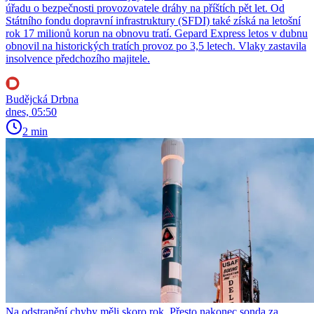
úřadu o bezpečnosti provozovatele dráhy na příštích pět let. Od
Státního fondu dopravní infrastruktury (SFDI) také získá na letošní
rok 17 milionů korun na obnovu tratí. Gepard Express letos v dubnu
obnovil na historických tratích provoz po 3,5 letech. Vlaky zastavila
insolvence předchozího majitele.
Budějcká Drbna
dnes, 05:50
2 min
Na odstranění chyby měli skoro rok. Přesto nakonec sonda za