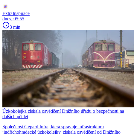
ExtraInspirace
dnes, 05:55
3 min
Úzkokolejka získala osvědčení Drážního úřadu o bezpečnosti na
dalších pět let
Společnost Gepard Infra, která spravuje infrastrukturu
jindřichohradecké úzkokolejky, získala osvědčení od Drážního