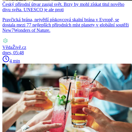
Český přírodní útvar zaujal svět. Brzy by mohl získat titul nového
divu světa. UNESCO je ale proti
Pravčická brána, největší pískovcová skalní brána v Evropě, se
dostala mezi 77 nejlepších přírodních míst planety v globální soutěži
New7Wonders of Nature.
VědaŽivě.cz
dnes, 05:48
4 min