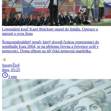
Legendární kouč Karel Brückner musel do špitálu. Operace a
starosti o svou ženu
Šestaosmdesátiletý trenér, který dovedl českou reprezentaci do
semifinále Eura 2004, se na přelomu června a července ocitl v
nemocnici. Doma přitom na něj čeká nemocná manželka.
SportyŽivě
dnes, 05:25
3 min