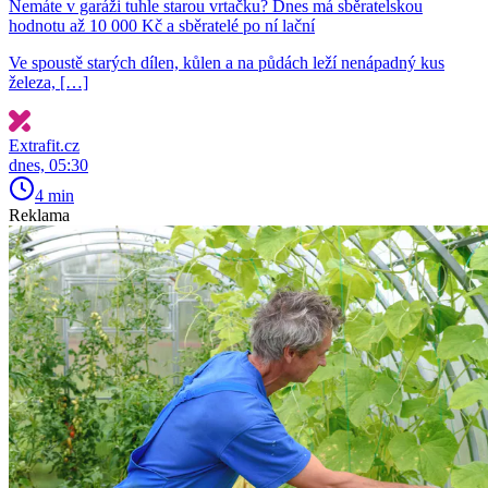
Nemáte v garáži tuhle starou vrtačku? Dnes má sběratelskou
hodnotu až 10 000 Kč a sběratelé po ní lační
Ve spoustě starých dílen, kůlen a na půdách leží nenápadný kus
železa, […]
Extrafit.cz
dnes, 05:30
4 min
Reklama