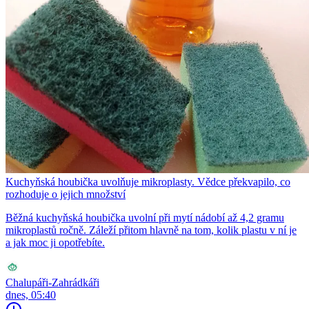
Kuchyňská houbička uvolňuje mikroplasty. Vědce překvapilo, co
rozhoduje o jejich množství
Běžná kuchyňská houbička uvolní při mytí nádobí až 4,2 gramu
mikroplastů ročně. Záleží přitom hlavně na tom, kolik plastu v ní je
a jak moc ji opotřebíte.
Chalupáři-Zahrádkáři
dnes, 05:40