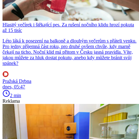
Hlasitý večírek i štěkající pes. Za rušení nočního klidu hrozí pokuta
až 15 tisíc
Léto láká k posezení na balkoně a dlouhým večerům s přáteli venku.
Pro jedny příjemná část roku, pro druhé ovšem chvíle, kdy marně
čekají na ticho. Noční klid má přitom v Česku jasná pravidla. Víte,
jakou můžete za hluk dostat pokutu, anebo kdy můžete bránit svůj
spánek?
Pražská Drbna
dnes, 05:47
2 min
Reklama