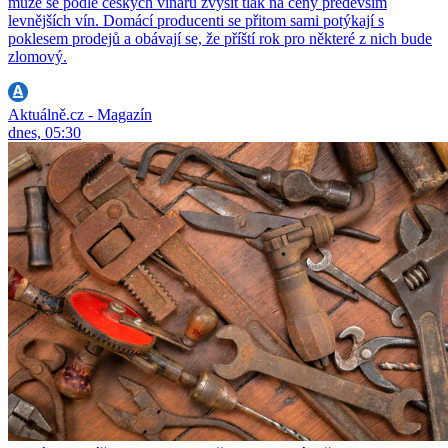
může se podle českých vinařů zvýšit tlak na ceny především
levnějších vín. Domácí producenti se přitom sami potýkají s
poklesem prodejů a obávají se, že příští rok pro některé z nich bude
zlomový.
Aktuálně.cz - Magazín
dnes, 05:30