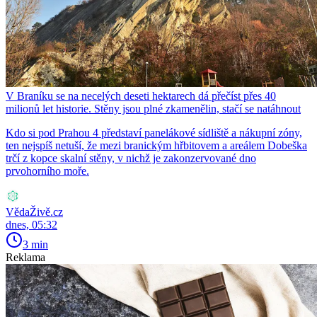
V Braníku se na necelých deseti hektarech dá přečíst přes 40
milionů let historie. Stěny jsou plné zkamenělin, stačí se natáhnout
Kdo si pod Prahou 4 představí panelákové sídliště a nákupní zóny,
ten nejspíš netuší, že mezi branickým hřbitovem a areálem Dobeška
trčí z kopce skalní stěny, v nichž je zakonzervované dno
prvohorního moře.
VědaŽivě.cz
dnes, 05:32
3 min
Reklama