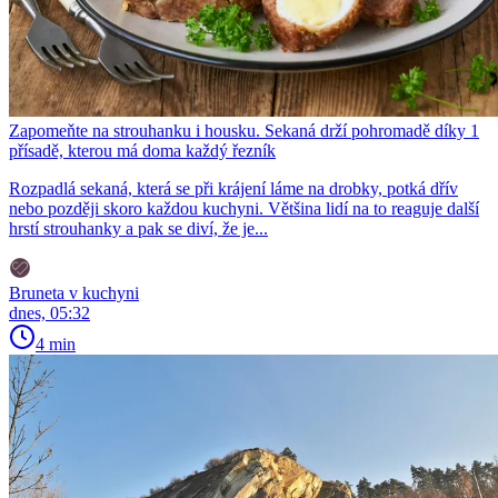
Zapomeňte na strouhanku i housku. Sekaná drží pohromadě díky 1
přísadě, kterou má doma každý řezník
Rozpadlá sekaná, která se při krájení láme na drobky, potká dřív
nebo později skoro každou kuchyni. Většina lidí na to reaguje další
hrstí strouhanky a pak se diví, že je...
Bruneta v kuchyni
dnes, 05:32
4 min