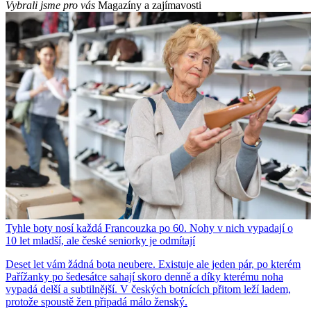
Vybrali jsme pro vás
Magazíny a zajímavosti
Tyhle boty nosí každá Francouzka po 60. Nohy v nich vypadají o
10 let mladší, ale české seniorky je odmítají
Deset let vám žádná bota neubere. Existuje ale jeden pár, po kterém
Pařížanky po šedesátce sahají skoro denně a díky kterému noha
vypadá delší a subtilnější. V českých botnících přitom leží ladem,
protože spoustě žen připadá málo ženský.