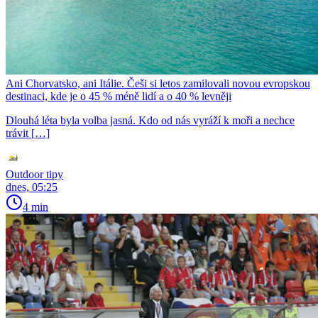
Ani Chorvatsko, ani Itálie. Češi si letos zamilovali novou evropskou
destinaci, kde je o 45 % méně lidí a o 40 % levněji
Dlouhá léta byla volba jasná. Kdo od nás vyráží k moři a nechce
trávit […]
Outdoor tipy
dnes, 05:25
4 min