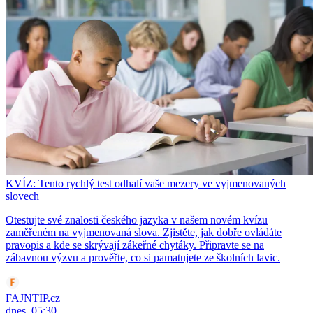
KVÍZ: Tento rychlý test odhalí vaše mezery ve vyjmenovaných
slovech
Otestujte své znalosti českého jazyka v našem novém kvízu
zaměřeném na vyjmenovaná slova. Zjistěte, jak dobře ovládáte
pravopis a kde se skrývají zákeřné chytáky. Připravte se na
zábavnou výzvu a prověřte, co si pamatujete ze školních lavic.
FAJNTIP.cz
dnes, 05:30