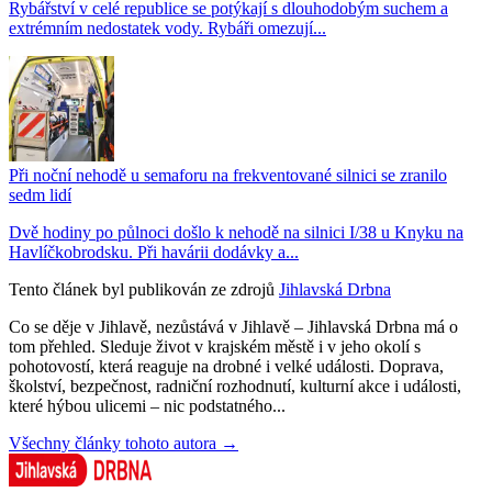
Rybářství v celé republice se potýkají s dlouhodobým suchem a
extrémním nedostatek vody. Rybáři omezují...
Při noční nehodě u semaforu na frekventované silnici se zranilo
sedm lidí
Dvě hodiny po půlnoci došlo k nehodě na silnici I/38 u Knyku na
Havlíčkobrodsku. Při havárii dodávky a...
Tento článek byl publikován ze zdrojů
Jihlavská Drbna
Co se děje v Jihlavě, nezůstává v Jihlavě – Jihlavská Drbna má o
tom přehled. Sleduje život v krajském městě i v jeho okolí s
pohotovostí, která reaguje na drobné i velké události. Doprava,
školství, bezpečnost, radniční rozhodnutí, kulturní akce i události,
které hýbou ulicemi – nic podstatného...
Všechny články tohoto autora →