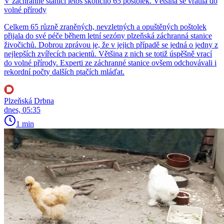
V záchranné stanici letos skončilo 65 poštolek. Většina se vrátila do
volné přírody
Celkem 65 různě zraněných, nevzletných a opuštěných poštolek
přijala do své péče během letní sezóny plzeňská záchranná stanice
živočichů. Dobrou zprávou je, že v jejich případě se jedná o jedny z
nejlepších zvířecích pacientů. Většina z nich se totiž úspěšně vrací
do volné přírody. Experti ze záchranné stanice ovšem odchovávali i
rekordní počty dalších ptačích mláďat.
Plzeňská Drbna
dnes, 05:35
1 min