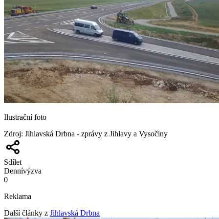
Ilustrační foto
Zdroj
:
Jihlavská Drbna - zprávy z Jihlavy a Vysočiny
Sdílet
Denní
výzva
0
Reklama
Další články z
Jihlavská Drbna