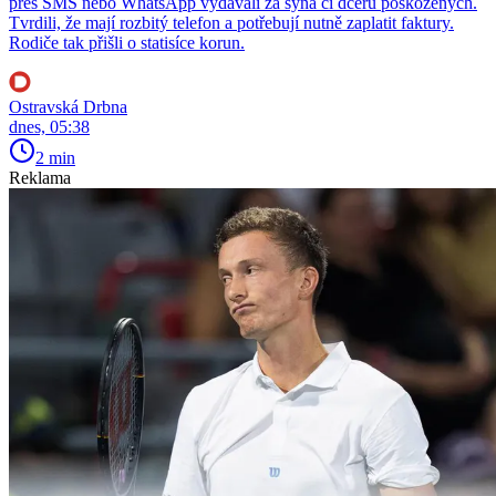
přes SMS nebo WhatsApp vydávali za syna či dceru poškozených.
Tvrdili, že mají rozbitý telefon a potřebují nutně zaplatit faktury.
Rodiče tak přišli o statisíce korun.
Ostravská Drbna
dnes, 05:38
2 min
Reklama