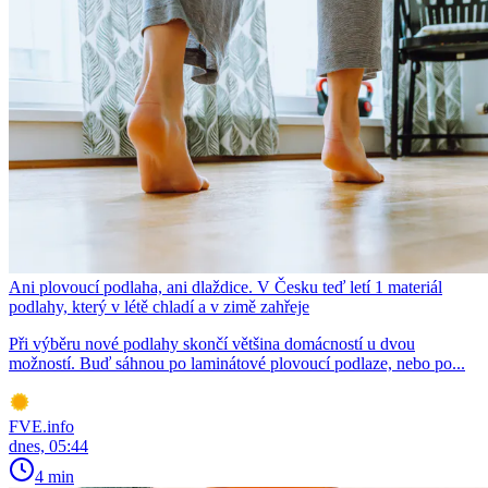
Ani plovoucí podlaha, ani dlaždice. V Česku teď letí 1 materiál
podlahy, který v létě chladí a v zimě zahřeje
Při výběru nové podlahy skončí většina domácností u dvou
možností. Buď sáhnou po laminátové plovoucí podlaze, nebo po...
FVE.info
dnes, 05:44
4 min