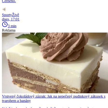
Černého.
SportyŽivě
dnes, 17:01
3 min
Reklama
Vrstvený čokoládový zázrak: Jak na nepečený pudinkový zákusek s
tvarohem a banány