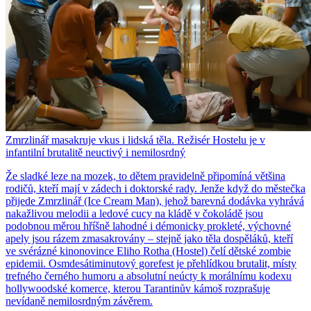
Zmrzlinář masakruje vkus i lidská těla. Režisér Hostelu je v
infantilní brutalitě neuctivý i nemilosrdný
Že sladké leze na mozek, to dětem pravidelně připomíná většina
rodičů, kteří mají v zádech i doktorské rady. Jenže když do městečka
přijede Zmrzlinář (Ice Cream Man), jehož barevná dodávka vyhrává
nakažlivou melodii a ledové cucy na kládě v čokoládě jsou
podobnou měrou hříšně lahodné i démonicky prokleté, výchovné
apely jsou rázem zmasakrovány – stejně jako těla dospěláků, kteří
ve svérázné kinonovince Eliho Rotha (Hostel) čelí dětské zombie
epidemii. Osmdesátiminutový gorefest je přehlídkou brutalit, místy
trefného černého humoru a absolutní neúcty k morálnímu kodexu
hollywoodské komerce, kterou Tarantinův kámoš rozprašuje
nevídaně nemilosrdným závěrem.