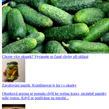
Chcete více okurek? Vyvarujte se časté chyby při sklizni
Zavařování paprik. Kombinovat je lze i s okurky
Okurková sezona se pomalu chýlí ke svému konci, nicméně papriky
stále rostou. Když se podíváme na mnohé...