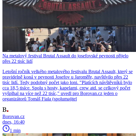
Na metalový festival Brutal Assault do josefovské pevnosti přijelo
přes 22 tisíc lidí
Letošní ročník velkého metalového festivalu Brutal Assault, který se
pravidelně koná v pevnosti Josefov u Jaroměře, navštívilo přes 22
tisíc lidí. Tedy podobný počet jako loni. "Platících návštěvníků bylo
cca 18,5 tisíce. Spolu s hosty, kapelami, crew atd. se celkový počet
vyšplhal na více než 22 tisíc," uvedl pro Borovan.cz jeden o
organizátorů Tomáš Fiala (spolumajitel
Borovan.cz
dnes, 16:40
1 min