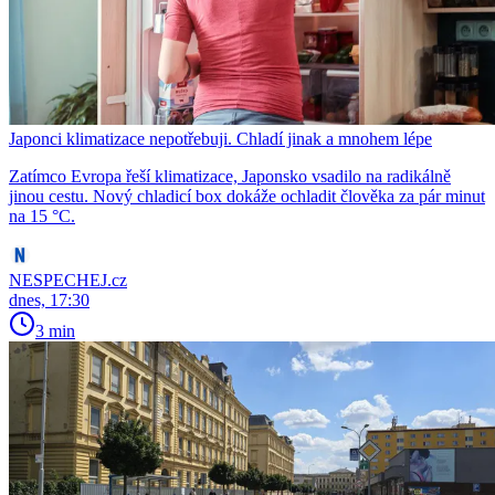
Japonci klimatizace nepotřebuji. Chladí jinak a mnohem lépe
Zatímco Evropa řeší klimatizace, Japonsko vsadilo na radikálně
jinou cestu. Nový chladicí box dokáže ochladit člověka za pár minut
na 15 °C.
NESPECHEJ.cz
dnes, 17:30
3 min