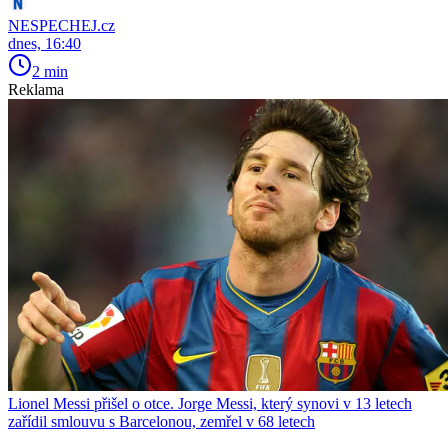
NESPECHEJ.cz
dnes, 16:40
2 min
Reklama
Lionel Messi přišel o otce. Jorge Messi, který synovi v 13 letech
zařídil smlouvu s Barcelonou, zemřel v 68 letech