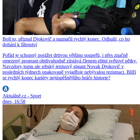
Bolí to, přiznal Djokovič a naznačil rychlý konec. Odhalil, co ho
dohání k šílenství
Pořád je schopný porážet drtivou většinu soupeřů, i přes značně
omezený program obdivuhodně zůstává členem elitní světové pětky.
Navzdory tomu ale srbský tenisový gigant Novak Djokovič v
posledních týdnech opakovaně vyjadřuje nebývalou rezignaci. Blíží
se rychlý konec kariéry nejúspěšnějšího hráče historie?
Aktuálně.cz - Sport
dnes, 16:58