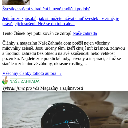
Švestky: sušení v tradiční i méně tradiční podobě
Jedním ze způsobů, jak si můžete užívat chuť švestek i v zimě, je
právě jejich sušení. Než se do toho ale...
Tento článek byl publikován ze zdrojů
Naše zahrada
Články z magazínu NašeZahrada.com potěší nejen všechny
milovníky zeleně. Jsou určeny těm, kteří chtějí mít krásnou, zdravou
a úrodnou zahradu bez ohledu na své zkušenosti nebo velikost
pozemku. Najdete zde praktické rady, návody a inspiraci, ať už se
staráte o zeleninové záhony, okrasné rostliny,...
Všechny články tohoto autora →
Vybrali jsme pro vás
Magazíny a zajímavosti