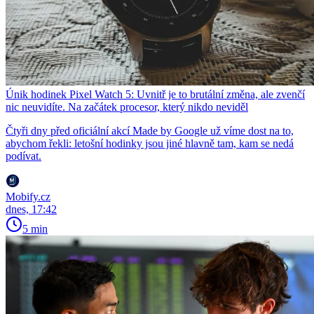
Únik hodinek Pixel Watch 5: Uvnitř je to brutální změna, ale zvenčí
nic neuvidíte. Na začátek procesor, který nikdo neviděl
Čtyři dny před oficiální akcí Made by Google už víme dost na to,
abychom řekli: letošní hodinky jsou jiné hlavně tam, kam se nedá
podívat.
Mobify.cz
dnes, 17:42
5 min