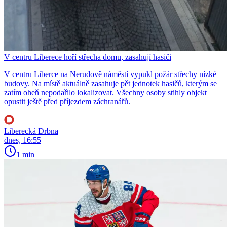
V centru Liberece hoří střecha domu, zasahují hasiči
V centru Liberce na Nerudově náměstí vypukl požár střechy nízké
budovy. Na místě aktuálně zasahuje pět jednotek hasičů, kterým se
zatím oheň nepodařilo lokalizovat. Všechny osoby stihly objekt
opustit ještě před příjezdem záchranářů.
Liberecká Drbna
dnes, 16:55
1 min