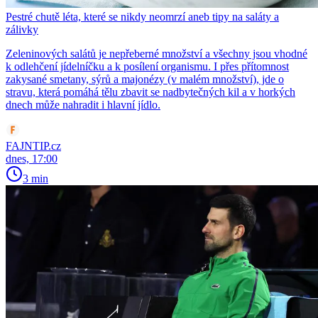
Pestré chutě léta, které se nikdy neomrzí aneb tipy na saláty a
zálivky
Zeleninových salátů je nepřeberné množství a všechny jsou vhodné
k odlehčení jídelníčku a k posílení organismu. I přes přítomnost
zakysané smetany, sýrů a majonézy (v malém množství), jde o
stravu, která pomáhá tělu zbavit se nadbytečných kil a v horkých
dnech může nahradit i hlavní jídlo.
FAJNTIP.cz
dnes, 17:00
3 min