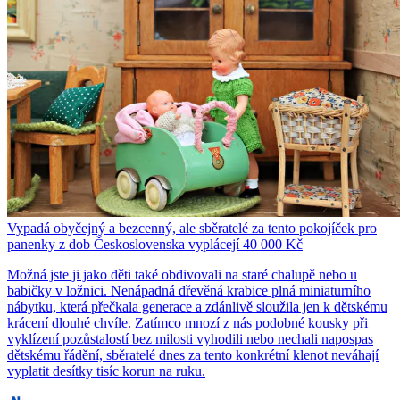
Vypadá obyčejný a bezcenný, ale sběratelé za tento pokojíček pro
panenky z dob Československa vyplácejí 40 000 Kč
Možná jste ji jako děti také obdivovali na staré chalupě nebo u
babičky v ložnici. Nenápadná dřevěná krabice plná miniaturního
nábytku, která přečkala generace a zdánlivě sloužila jen k dětskému
krácení dlouhé chvíle. Zatímco mnozí z nás podobné kousky při
vyklízení pozůstalostí bez milosti vyhodili nebo nechali napospas
dětskému řádění, sběratelé dnes za tento konkrétní klenot neváhají
vyplatit desítky tisíc korun na ruku.