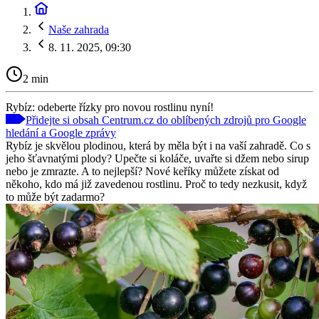
Naše zahrada
8. 11. 2025, 09:30
2 min
Rybíz: odeberte řízky pro novou rostlinu nyní!
Přidejte si obsah Centrum.cz do oblíbených zdrojů pro Google
hledání a Google zprávy
Rybíz je skvělou plodinou, která by měla být i na vaší zahradě. Co s
jeho šťavnatými plody? Upečte si koláče, uvařte si džem nebo sirup
nebo je zmrazte. A to nejlepší? Nové keříky můžete získat od
někoho, kdo má již zavedenou rostlinu. Proč to tedy nezkusit, když
to může být zadarmo?