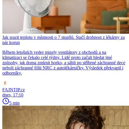
Jak srazit teplotu v místnosti o 7 stupňů. Stačí drobnost z lékárny za
pár korun
Během letošních veder mizely ventilátory z obchodů a na
klimatizaci se čekalo celé týdny. Lidé proto začali hledat jiné
způsoby, jak doma zmírnit horko, a sáhli po stříbrné záchranné dece
neboli záchranné fólii NRC z autolékárničky. Výsledek překvapil i
odborníky.
FAJNTIP.cz
dnes, 17:10
5 min