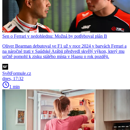
Sen o Ferrari v nedohlednu: Možná by potřeboval plán B
Oliver Bearman debutoval ve F1 už v roce 2024 v barvách Ferrari a
na náročné trati v Saúdské Arábii předvedl skvělý výkon, který mu
určitě pomohl k zisku stálého místa v Haasu o rok později.
SvětFormule.cz
dnes, 17:32
1 min