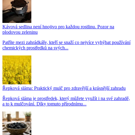
Kávová sedlina není hnojivo pro každou rostlinu. Pozor na
plodovou zeleninu
Patříte mezi zahrádkáře, kteří se snaží co nejvíce vyhýbat používání
chemických prostředků na svých...
Řepková sláma: Praktický mulč pro zdravější a krásnější zahradu
Řepková sláma je prostředek, který můžete využít i na své zahradě,
a to k mulčování. Díky tomuto přírodnímu...