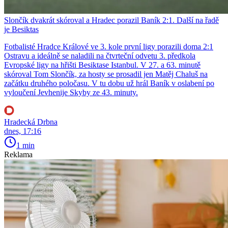
Slončík dvakrát skóroval a Hradec porazil Baník 2:1. Další na řadě
je Besiktas
Fotbalisté Hradce Králové ve 3. kole první ligy porazili doma 2:1
Ostravu a ideálně se naladili na čtvrteční odvetu 3. předkola
Evropské ligy na hřišti Besiktase Istanbul. V 27. a 63. minutě
skóroval Tom Slončík, za hosty se prosadil jen Matěj Chaluš na
začátku druhého poločasu. V tu dobu už hrál Baník v oslabení po
vyloučení Jevhenije Skyby ze 43. minuty.
Hradecká Drbna
dnes, 17:16
1 min
Reklama