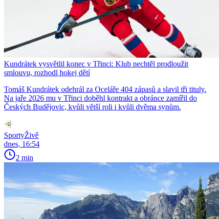
Kundrátek vysvětlil konec v Třinci: Klub nechtěl prodloužit
smlouvu, rozhodl hokej dětí
Tomáš Kundrátek odehrál za Oceláře 404 zápasů a slavil tři tituly.
Na jaře 2026 mu v Třinci doběhl kontrakt a obránce zamířil do
Českých Budějovic, kvůli větší roli i kvůli dvěma synům.
SportyŽivě
dnes, 16:54
2 min