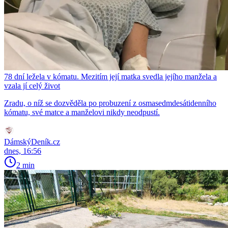
78 dní ležela v kómatu. Mezitím její matka svedla jejího manžela a
vzala jí celý život
Zradu, o níž se dozvěděla po probuzení z osmasedmdesátidenního
kómatu, své matce a manželovi nikdy neodpustí.
DámskýDeník.cz
dnes, 16:56
2 min