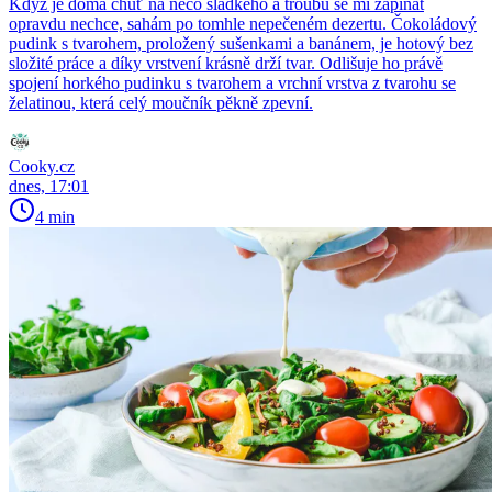
Když je doma chuť na něco sladkého a troubu se mi zapínat
opravdu nechce, sahám po tomhle nepečeném dezertu. Čokoládový
pudink s tvarohem, proložený sušenkami a banánem, je hotový bez
složité práce a díky vrstvení krásně drží tvar. Odlišuje ho právě
spojení horkého pudinku s tvarohem a vrchní vrstva z tvarohu se
želatinou, která celý moučník pěkně zpevní.
Cooky.cz
dnes, 17:01
4 min