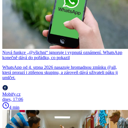
Nová funkce „@všichni“ ignoruje i vypnutá oznámení. WhatsApp
konečně dává do pořádku, co pokazil
WhatsApp od 4. srpna 2026 nasazuje hromadnou zmínku @all,
která prorazí i ztišenou skupinu, a zároveň dává uživateli páku ji
umlčet.
Mobify.cz
dnes, 17:06
4 min