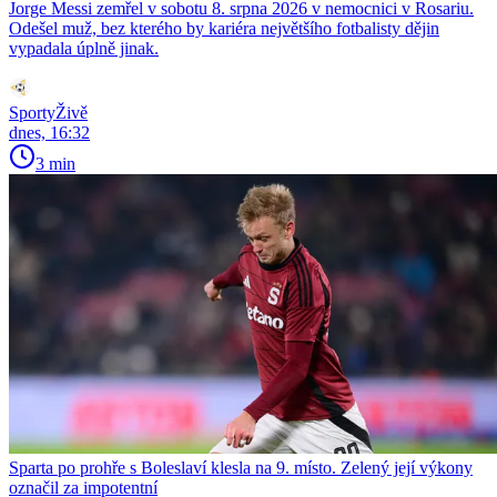
Jorge Messi zemřel v sobotu 8. srpna 2026 v nemocnici v Rosariu.
Odešel muž, bez kterého by kariéra největšího fotbalisty dějin
vypadala úplně jinak.
SportyŽivě
dnes, 16:32
3 min
Sparta po prohře s Boleslaví klesla na 9. místo. Zelený její výkony
označil za impotentní