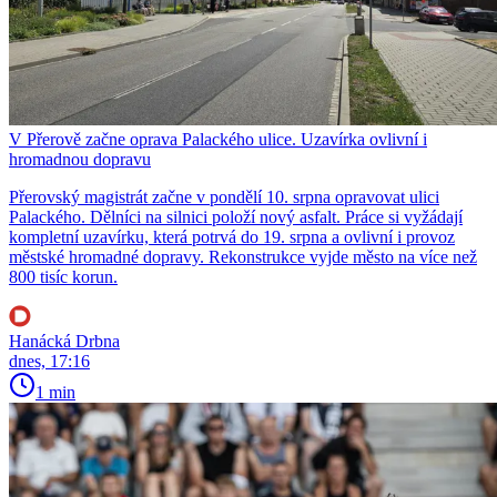
V Přerově začne oprava Palackého ulice. Uzavírka ovlivní i
hromadnou dopravu
Přerovský magistrát začne v pondělí 10. srpna opravovat ulici
Palackého. Dělníci na silnici položí nový asfalt. Práce si vyžádají
kompletní uzavírku, která potrvá do 19. srpna a ovlivní i provoz
městské hromadné dopravy. Rekonstrukce vyjde město na více než
800 tisíc korun.
Hanácká Drbna
dnes, 17:16
1 min