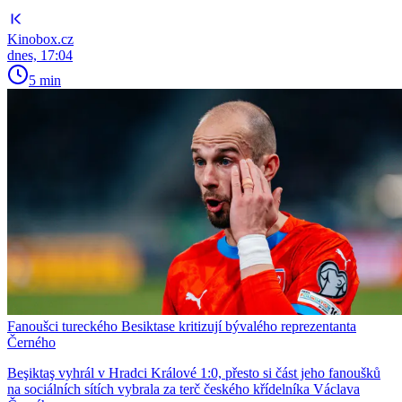
Kinobox.cz
dnes, 17:04
5 min
Fanoušci tureckého Besiktase kritizují bývalého reprezentanta
Černého
Beşiktaş vyhrál v Hradci Králové 1:0, přesto si část jeho fanoušků
na sociálních sítích vybrala za terč českého křídelníka Václava