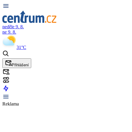
neděle 9. 8.
ne 9. 8.
31°C
Přihlášení
Reklama