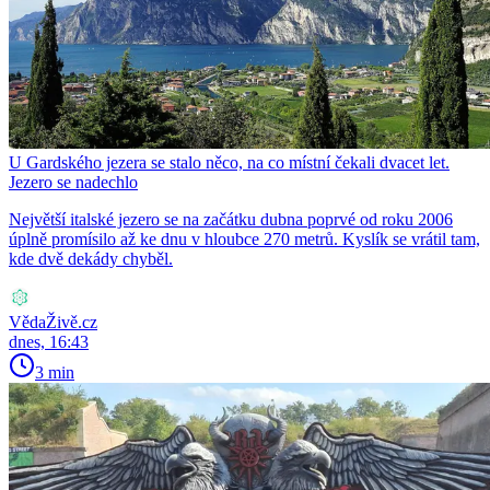
U Gardského jezera se stalo něco, na co místní čekali dvacet let.
Jezero se nadechlo
Největší italské jezero se na začátku dubna poprvé od roku 2006
úplně promísilo až ke dnu v hloubce 270 metrů. Kyslík se vrátil tam,
kde dvě dekády chyběl.
VědaŽivě.cz
dnes, 16:43
3 min