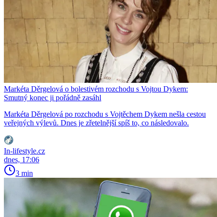
Markéta Děrgelová o bolestivém rozchodu s Vojtou Dykem:
Smutný konec ji pořádně zasáhl
Markéta Děrgelová po rozchodu s Vojtěchem Dykem nešla cestou
veřejných výlevů. Dnes je zřetelnější spíš to, co následovalo.
In-lifestyle.cz
dnes, 17:06
3 min