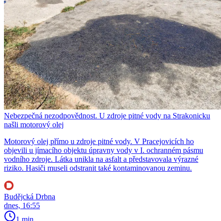
Nebezpečná nezodpovědnost. U zdroje pitné vody na Strakonicku
našli motorový olej
Motorový olej přímo u zdroje pitné vody. V Pracejovicích ho
objevili u jímacího objektu úpravny vody v I. ochranném pásmu
vodního zdroje. Látka unikla na asfalt a představovala výrazné
riziko. Hasiči museli odstranit také kontaminovanou zeminu.
Budějcká Drbna
dnes, 16:55
1 min