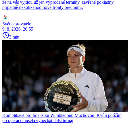
že na vás vyjdou už jen vyprodané termíny, zavřené pokladny,
případně několikahodinové fronty před nimi.
Svět cestovatele
9. 8. 2026, 20:55
3 min
Komplikace pro finalistku Wimbledonu Muchovou. Kvůli potížím
po operaci musela vynechat další turnaj