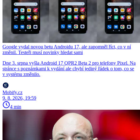
Google vydal novou betu Androidu 17, ale zapomněl říct, co v ní
změnil. Testeři musí novinky hledat sami
Dne 3. srpna vyšla Android 17 QPR2 Beta 2 pro telefony Pixel. Na
stránce s poznámkami k vydání ale chybí jediný řádek o tom, co se
v systému změnilo.
Mobify.cz
9. 8. 2026, 19:59
4 min