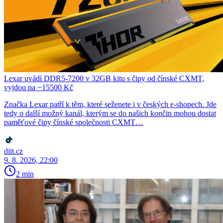
Lexar uvádí DDR5-7200 v 32GB kitu s čipy od čínské CXMT,
vyjdou na ~15500 Kč
Značka Lexar patří k těm, které seženete i v českých e-shopech. Jde
tedy o další možný kanál, kterým se do našich končin mohou dostat
paměťové čipy čínské společnosti CXMT…
diit.cz
9. 8. 2026, 22:00
2 min