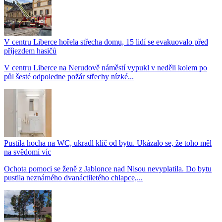
V centru Liberce hořela střecha domu, 15 lidí se evakuovalo před
příjezdem hasičů
V centru Liberce na Nerudově náměstí vypukl v neděli kolem po
půl šesté odpoledne požár střechy nízké...
Pustila hocha na WC, ukradl klíč od bytu. Ukázalo se, že toho měl
na svědomí víc
Ochota pomoci se ženě z Jablonce nad Nisou nevyplatila. Do bytu
pustila neznámého dvanáctiletého chlapce,...