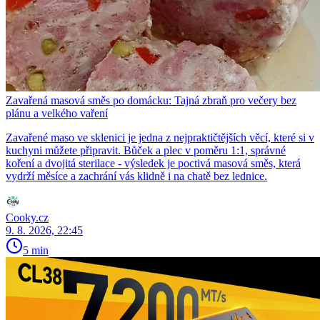
Zavařená masová směs po domácku: Tajná zbraň pro večery bez
plánu a velkého vaření
Zavařené maso ve sklenici je jedna z nejpraktičtějších věcí, které si v
kuchyni můžete připravit. Bůček a plec v poměru 1:1, správné
koření a dvojitá sterilace - výsledek je poctivá masová směs, která
vydrží měsíce a zachrání vás klidně i na chatě bez lednice.
Cooky.cz
9. 8. 2026, 22:45
5 min