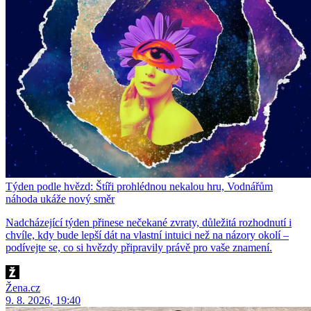
Týden podle hvězd: Štíři prohlédnou nekalou hru, Vodnářům
náhoda ukáže nový směr
Nadcházející týden přinese nečekané zvraty, důležitá rozhodnutí i
chvíle, kdy bude lepší dát na vlastní intuici než na názory okolí –
podívejte se, co si hvězdy připravily právě pro vaše znamení.
Žena.cz
9. 8. 2026, 19:40