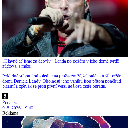
„Hlavně ať jsme za deb*ly.“ Landa po požáru v jeho domě tvrdě
zúčtoval s médii
Poklidné sobotní odpoledne na pražském Vyšehradě narušil požár
domu Daniela Landy. Okolnosti jeho vzniku jsou přitom poněkud
bizarní a zpěvák se proti první verzi události ostře ohradil.
Žena.cz
9. 8. 2026, 19:40
Reklama