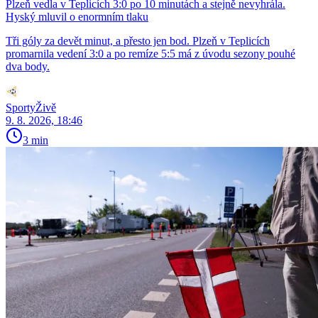
Plzeň vedla v Teplicích 3:0 po 10 minutách a stejně nevyhrála.
Hyský mluvil o enormním tlaku
Tři góly za devět minut, a přesto jen bod. Plzeň v Teplicích
promarnila vedení 3:0 a po remíze 5:5 má z úvodu sezony pouhé
dva body.
SportyŽivě
9. 8. 2026, 18:46
3 min