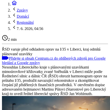
Zprávy
Domácí
Regionální
7. 6. 2026, 04:56
2 min
ŘSD varuje před odkladem oprav na I/35 v Liberci, kraj odmítá
plánované uzavírky
Přidejte si obsah Centrum.cz do oblíbených zdrojů pro Google
hledání a Google zprávy
Nesouhlas Libereckého kraje s plánovanými uzavírkami
mimoúrovňové křižovatky zvané Sněhulák v Liberci může podle
Ředitelství silnic a dálnic ČR (ŘSD) ohrozit harmonogram oprav na
průtahu I/35, prodražit navazující rekonstrukce a zkomplikovat
čerpání již přidělených finančních prostředků. V otevřeném dopise
adresovaném hejtmanovi Martinu Půtovi (Starostové pro Liberecký
kraj) to uvedl ředitel liberecké správy ŘSD Jan Wohlmuth.