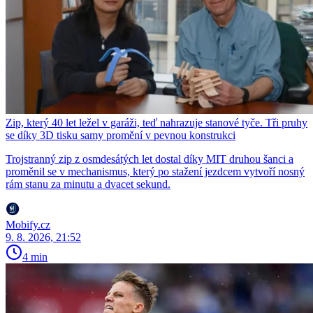
Zip, který 40 let ležel v garáži, teď nahrazuje stanové tyče. Tři pruhy
se díky 3D tisku samy promění v pevnou konstrukci
Trojstranný zip z osmdesátých let dostal díky MIT druhou šanci a
proměnil se v mechanismus, který po stažení jezdcem vytvoří nosný
rám stanu za minutu a dvacet sekund.
Mobify.cz
9. 8. 2026, 21:52
4 min