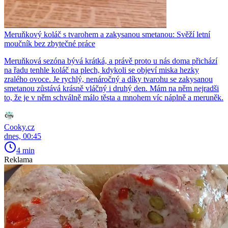
Meruňkový koláč s tvarohem a zakysanou smetanou: Svěží letní
moučník bez zbytečné práce
Meruňková sezóna bývá krátká, a právě proto u nás doma přichází
na řadu tenhle koláč na plech, kdykoli se objeví miska hezky
zralého ovoce. Je rychlý, nenáročný a díky tvarohu se zakysanou
smetanou zůstává krásně vláčný i druhý den. Mám na něm nejradši
to, že je v něm schválně málo těsta a mnohem víc náplně a meruněk.
Cooky.cz
dnes, 00:45
4 min
Reklama