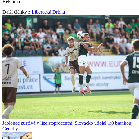
Reklama
Další články z
Liberecká Drbna
Jablonec zůstává v lize stoprocentní. Slovácko udolal 1:0 brankou
Cedidly