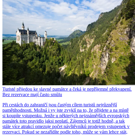
Turisté přijedou ke slavné památce a čeká je nepříjemné překvapení.
Bez rezervace mají často smůlu
Při cestách do zahraničí jsou častým cílem turistů nejrůznější
pamětihodnosti. Možná i vy jste zvyklí na to, že přijdete a na místě
si koupíte vstupenku. Jenže u některých nejznámějších evropských
památek toto pravidlo jaksi neplatí. Zájemců je totiž hodně, a tak
stále více atrakcí omezuje počet návštěvníků prodejem vstupenek v
rezervaci. Pokud se nezařídíte podle toho, může se vám lehce stát,