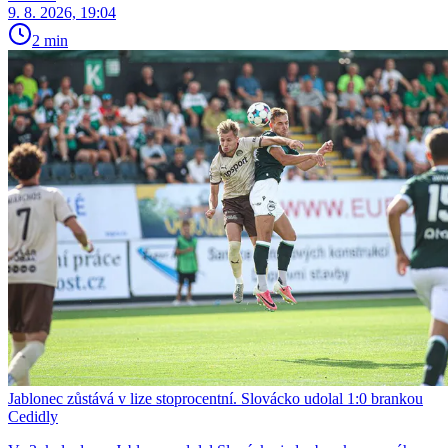
9. 8. 2026, 19:04
2 min
Jablonec zůstává v lize stoprocentní. Slovácko udolal 1:0 brankou
Cedidly