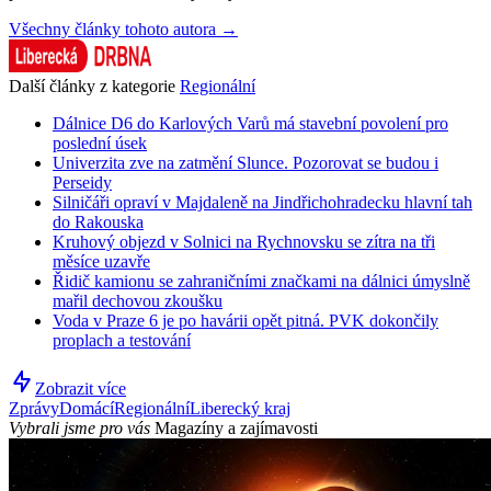
Všechny články tohoto autora →
Další články z kategorie
Regionální
Dálnice D6 do Karlových Varů má stavební povolení pro
poslední úsek
Univerzita zve na zatmění Slunce. Pozorovat se budou i
Perseidy
Silničáři opraví v Majdaleně na Jindřichohradecku hlavní tah
do Rakouska
Kruhový objezd v Solnici na Rychnovsku se zítra na tři
měsíce uzavře
Řidič kamionu se zahraničními značkami na dálnici úmyslně
mařil dechovou zkoušku
Voda v Praze 6 je po havárii opět pitná. PVK dokončily
proplach a testování
Zobrazit více
Zprávy
Domácí
Regionální
Liberecký kraj
Vybrali jsme pro vás
Magazíny a zajímavosti