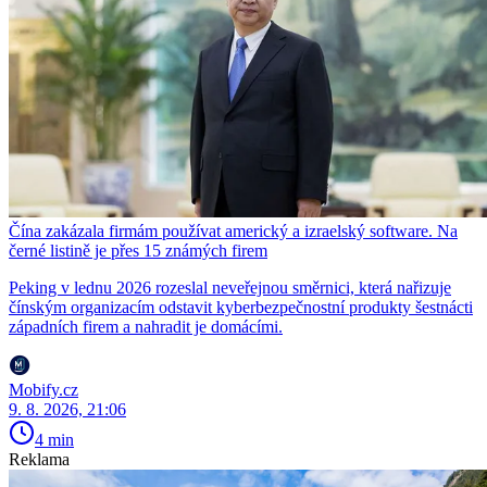
Čína zakázala firmám používat americký a izraelský software. Na
černé listině je přes 15 známých firem
Peking v lednu 2026 rozeslal neveřejnou směrnici, která nařizuje
čínským organizacím odstavit kyberbezpečnostní produkty šestnácti
západních firem a nahradit je domácími.
Mobify.cz
9. 8. 2026, 21:06
4 min
Reklama