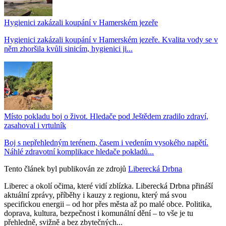
Hygienici zakázali koupání v Hamerském jezeře
Hygienici zakázali koupání v Hamerském jezeře. Kvalita vody se v
něm zhoršila kvůli sinicím, hygienici ji...
Místo pokladu boj o život. Hledače pod Ještědem zradilo zdraví,
zasahoval i vrtulník
Boj s nepřehledným terénem, časem i vedením vysokého napětí.
Náhlé zdravotní komplikace hledače pokladů...
Tento článek byl publikován ze zdrojů
Liberecká Drbna
Liberec a okolí očima, které vidí zblízka. Liberecká Drbna přináší
aktuální zprávy, příběhy i kauzy z regionu, který má svou
specifickou energii – od hor přes města až po malé obce. Politika,
doprava, kultura, bezpečnost i komunální dění – to vše je tu
přehledně, svižně a bez zbytečných...