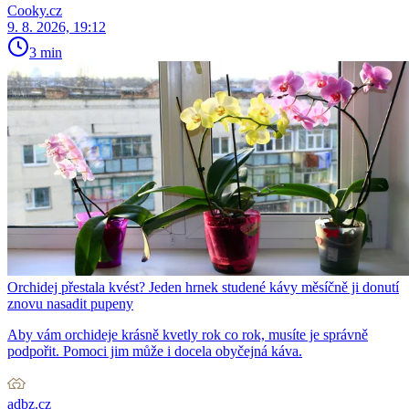
Cooky.cz
9. 8. 2026, 19:12
3 min
Orchidej přestala kvést? Jeden hrnek studené kávy měsíčně ji donutí
znovu nasadit pupeny
Aby vám orchideje krásně kvetly rok co rok, musíte je správně
podpořit. Pomoci jim může i docela obyčejná káva.
adbz.cz