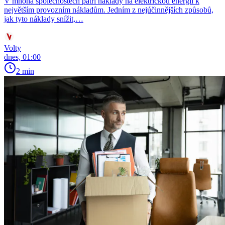
V mnoha společnostech patří náklady na elektrickou energii k
největším provozním nákladům. Jedním z nejúčinnějších způsobů,
jak tyto náklady snížit,…
Volty
dnes, 01:00
2 min