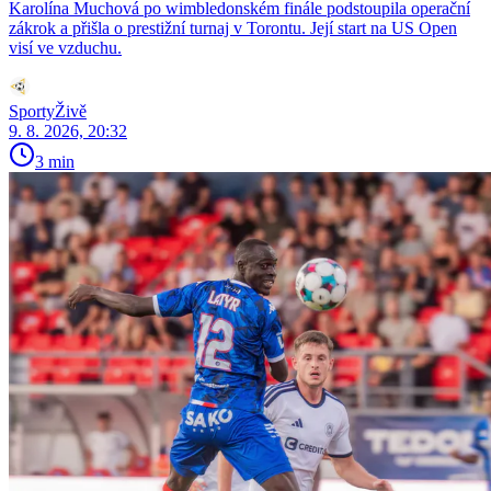
Karolína Muchová po wimbledonském finále podstoupila operační
zákrok a přišla o prestižní turnaj v Torontu. Její start na US Open
visí ve vzduchu.
SportyŽivě
9. 8. 2026, 20:32
3 min