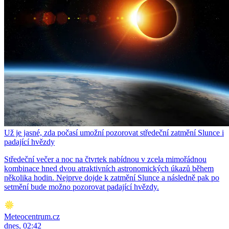
Už je jasné, zda počasí umožní pozorovat středeční zatmění Slunce i
padající hvězdy
Středeční večer a noc na čtvrtek nabídnou v zcela mimořádnou
kombinace hned dvou atraktivních astronomických úkazů během
několika hodin. Nejprve dojde k zatmění Slunce a následně pak po
setmění bude možno pozorovat padající hvězdy.
Meteocentrum.cz
dnes, 02:42