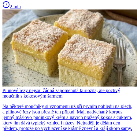
2 min
Pilinové řezy nejsou žádná zapomenutá kuriozita, ale poctivý
moučník s kokosovým šarmem
Na některé moučníky si vzpomenu už při prvním pohledu na plech,
a pilinové řezy jsou přesně ten případ. Mají nadýchaný korpus,
jemný máslovo-pudinkový krém a navrch pražený kokos s cukrem,
který jim dává typický vzhled i název. Nejraději je dělám den
předem, protože po vychlazení se krásně zpevní a krájí skoro samy.