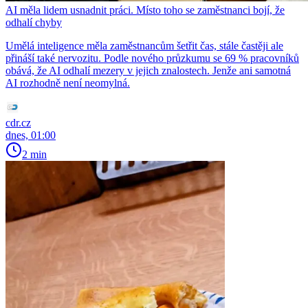
AI měla lidem usnadnit práci. Místo toho se zaměstnanci bojí, že
odhalí chyby
Umělá inteligence měla zaměstnancům šetřit čas, stále častěji ale
přináší také nervozitu. Podle nového průzkumu se 69 % pracovníků
obává, že AI odhalí mezery v jejich znalostech. Jenže ani samotná
AI rozhodně není neomylná.
cdr.cz
dnes, 01:00
2 min