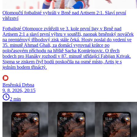
Olomoučtí fotbalisté vyhráli v Brně nad Artisem 2:1. Slaví první
vítězství
Fotbalisté Olomouce zvítězili ve 3. kole první ligy v Brně nad
Artisem 2:1 a slaví první výhru v soutěži, naopak brněnský nováček
na premiérový tříbodový zisk stále čeká. Hosty poslal do vedení ve
35. minutě Ahmad Ghali, za domácí vyrovnal krátce po
poločasovém příchodu na hřiště Sacha Komlejnovic. O třech
bodech pro Hanáky rozhodl v 87. minutě střídající Fabijan Krivak.
Sigma se ziskem čtyř bodů poskočila na osmé místo, Artis je s
jedním bodem třináctý.
Brněnská Drbna
9. 8. 2026, 20:15
2 min