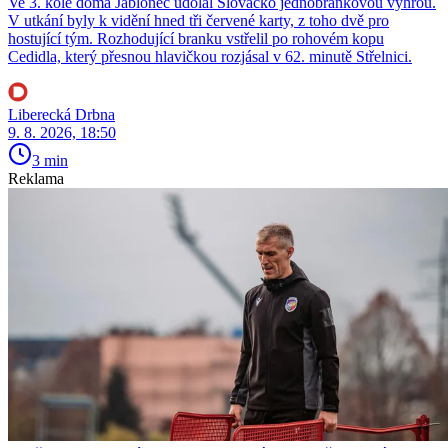
Ve 3. kole doma Jablonec udolal Slovácko jednobrankovou výhrou.
V utkání byly k vidění hned tři červené karty, z toho dvě pro
hostující tým. Rozhodující branku vstřelil po rohovém kopu
Cedidla, který přesnou hlavičkou rozjásal v 62. minutě Střelnici.
Liberecká Drbna
9. 8. 2026, 18:50
3 min
Reklama