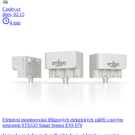
Cooky.cz
dnes, 02:15
4 min
Efektivní monitorování třífázových elektrických zátěží s novým
senzorem STEGO Smart Sensor ESS 076