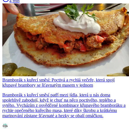
4 min
Bramborák s kuřecí směsí: Poctivá a rychlá večeře, která spojí
křupavé brambory se šťavnatým masem v jednom
Bramborák s kuřecí směsí patří mezi jídla, která u nás doma
spolehlivě zabodují, když je chuť na něco poctivého, teplého a
sytého. Vycházím z osvědčené kombinace křupavého bramboráku a
rychle opečeného kuřecího masa, které díky škrobu a krátkému
marinování zůstane šťavnaté a hezky se obalí omáčkou.