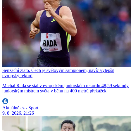
Senzační zlato. Čech je světovým šampionem, navíc vylepšil
evropský rekord
Michal Rada se stal v evropském juniorském rekordu 48,59 sekundy
juniorským mistrem světa v běhu na 400 metrů překážek.
Aktuálně.cz - Sport
9. 8. 2026, 21:26