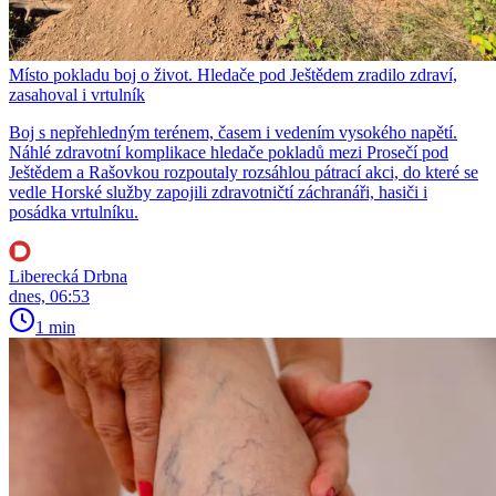
Místo pokladu boj o život. Hledače pod Ještědem zradilo zdraví,
zasahoval i vrtulník
Boj s nepřehledným terénem, časem i vedením vysokého napětí.
Náhlé zdravotní komplikace hledače pokladů mezi Prosečí pod
Ještědem a Rašovkou rozpoutaly rozsáhlou pátrací akci, do které se
vedle Horské služby zapojili zdravotničtí záchranáři, hasiči i
posádka vrtulníku.
Liberecká Drbna
dnes, 06:53
1 min