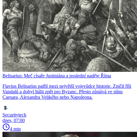
Belisarius: Meč císaře Justiniána a poslední naděje Říma
Flavius Belisarius patřil mezi největší vojevůdce historie. Zničil říši
Vandalů a dobyl Itálii zpět pro Byzanc. Přesto zůstává ve stínu
Caesara, Alexandra Velikého nebo Napoleona.
Securitytech
dnes, 07:00
4 min