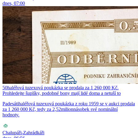
dnes, 07:00
50haléřová tuzexová poukázka se prodala za 1 260 000 Kč.
Prohledejte šuplíky, podobné bony mají lidé doma a netuší to
Padesátihaléřová tuzexová poukázka z roku 1959 se v aukci prodala
za 1 260 000 Kč, tedy za 2,52milionnásobek své nominální
hodnoty.
Chalupáři-Zahrádkáři