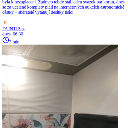
byla k nezaplacení. Zatímco tehdy stál jeden svazek pár korun, dnes
se za ucelené komplety platí na internetových aukcích astronomické
částky – sběratelé vytahují desítky tisíc!
FAJNTIP.cz
dnes, 06:30
3 min