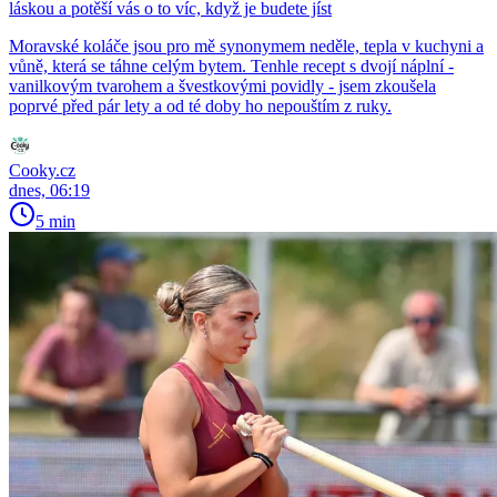
láskou a potěší vás o to víc, když je budete jíst
Moravské koláče jsou pro mě synonymem neděle, tepla v kuchyni a
vůně, která se táhne celým bytem. Tenhle recept s dvojí náplní -
vanilkovým tvarohem a švestkovými povidly - jsem zkoušela
poprvé před pár lety a od té doby ho nepouštím z ruky.
Cooky.cz
dnes, 06:19
5 min