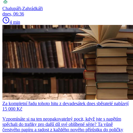
Chalupáři-Zahrádkáři
dnes, 06:36
4 min
Za kompletní řadu tohoto hitu z devadesátek dnes sběratelé nabízejí
15 000 Kč
Vzpomínáte si na ten neopakovatelný pocit, když jste s napětím
spěchali do trafiky pro další díl své oblíbené série? Ta vůně
čerstvého papíru a radost z každého nového přírůstku do poličky