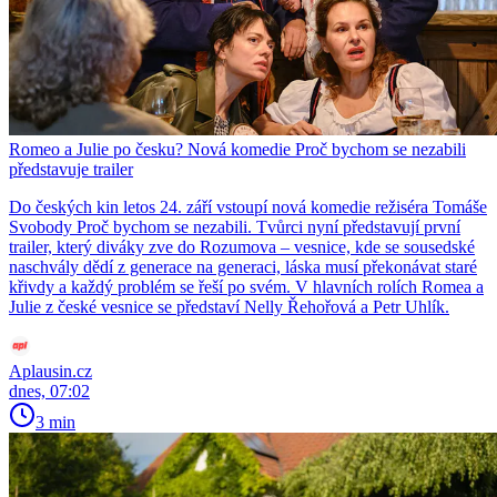
Romeo a Julie po česku? Nová komedie Proč bychom se nezabili
představuje trailer
Do českých kin letos 24. září vstoupí nová komedie režiséra Tomáše
Svobody Proč bychom se nezabili. Tvůrci nyní představují první
trailer, který diváky zve do Rozumova – vesnice, kde se sousedské
naschvály dědí z generace na generaci, láska musí překonávat staré
křivdy a každý problém se řeší po svém. V hlavních rolích Romea a
Julie z české vesnice se představí Nelly Řehořová a Petr Uhlík.
Aplausin.cz
dnes, 07:02
3 min