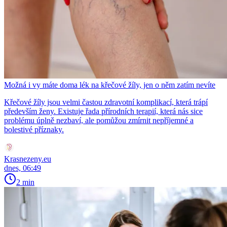
Možná i vy máte doma lék na křečové žíly, jen o něm zatím nevíte
Křečové žíly jsou velmi častou zdravotní komplikací, která trápí
především ženy. Existuje řada přírodních terapií, která nás sice
problému úplně nezbaví, ale pomůžou zmírnit nepříjemné a
bolestivé příznaky.
Krasnezeny.eu
dnes, 06:49
2 min