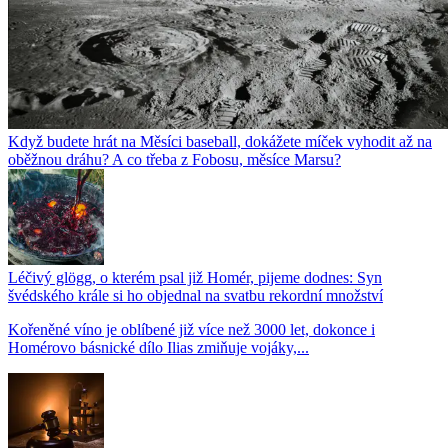
Když budete hrát na Měsíci baseball, dokážete míček vyhodit až na
oběžnou dráhu? A co třeba z Fobosu, měsíce Marsu?
Léčivý glögg, o kterém psal již Homér, pijeme dodnes: Syn
švédského krále si ho objednal na svatbu rekordní množství
Kořeněné víno je oblíbené již více než 3000 let, dokonce i
Homérovo básnické dílo Ilias zmiňuje vojáky,...