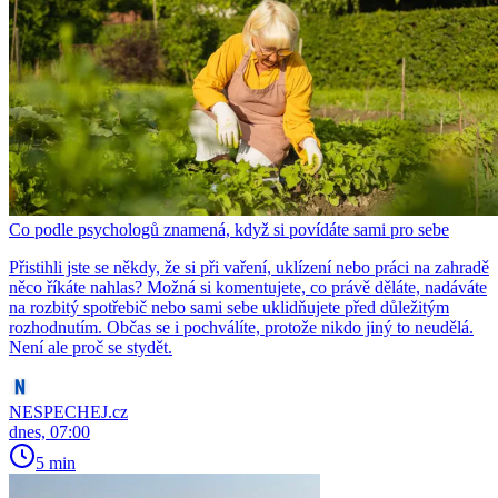
Co podle psychologů znamená, když si povídáte sami pro sebe
Přistihli jste se někdy, že si při vaření, uklízení nebo práci na zahradě
něco říkáte nahlas? Možná si komentujete, co právě děláte, nadáváte
na rozbitý spotřebič nebo sami sebe uklidňujete před důležitým
rozhodnutím. Občas se i pochválíte, protože nikdo jiný to neudělá.
Není ale proč se stydět.
NESPECHEJ.cz
dnes, 07:00
5 min