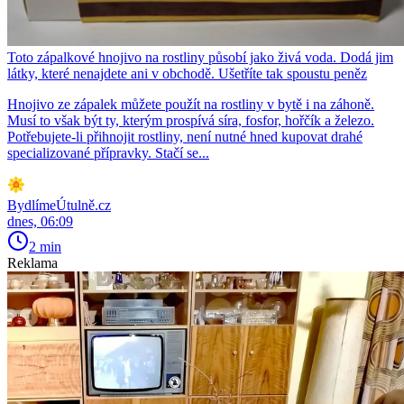
Toto zápalkové hnojivo na rostliny působí jako živá voda. Dodá jim
látky, které nenajdete ani v obchodě. Ušetříte tak spoustu peněz
Hnojivo ze zápalek můžete použít na rostliny v bytě i na záhoně.
Musí to však být ty, kterým prospívá síra, fosfor, hořčík a železo.
Potřebujete-li přihnojit rostliny, není nutné hned kupovat drahé
specializované přípravky. Stačí se...
BydlímeÚtulně.cz
dnes, 06:09
2 min
Reklama