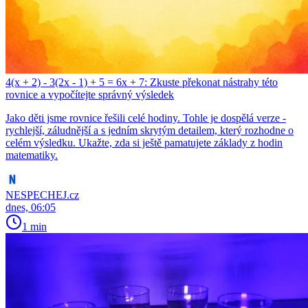
4(x + 2) - 3(2x - 1) + 5 = 6x + 7: Zkuste překonat nástrahy této
rovnice a vypočítejte správný výsledek
Jako děti jsme rovnice řešili celé hodiny. Tohle je dospělá verze -
rychlejší, záludnější a s jedním skrytým detailem, který rozhodne o
celém výsledku. Ukažte, zda si ještě pamatujete základy z hodin
matematiky.
NESPECHEJ.cz
dnes, 06:05
1 min