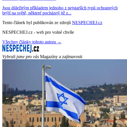
Jsou důležitým příkladem jednoho z nejstarších typů ochranných
brýlí na světě, některé pocházejí již z...
Tento článek byl publikován ze zdrojů
NESPECHEJ.cz
NESPECHEJ.cz - web pro volné chvíle
Všechny články tohoto autora →
Vybrali jsme pro vás
Magazíny a zajímavosti