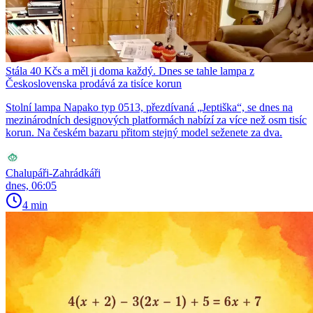
Stála 40 Kčs a měl ji doma každý. Dnes se tahle lampa z
Československa prodává za tisíce korun
Stolní lampa Napako typ 0513, přezdívaná „Jeptiška“, se dnes na
mezinárodních designových platformách nabízí za více než osm tisíc
korun. Na českém bazaru přitom stejný model seženete za dva.
Chalupáři-Zahrádkáři
dnes, 06:05
4 min