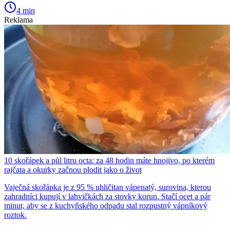
4 min
Reklama
10 skořápek a půl litru octa: za 48 hodin máte hnojivo, po kterém
rajčata a okurky začnou plodit jako o život
Vaječná skořápka je z 95 % uhličitan vápenatý, surovina, kterou
zahradníci kupují v lahvičkách za stovky korun. Stačí ocet a pár
minut, aby se z kuchyňského odpadu stal rozpustný vápníkový
roztok.