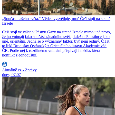
„Součást našeho světa.“ Vědec vysvětluje, proč Češi stojí na straně
Izraele
Češi stojí ve válce v Pásmu Gazy na straně Izraele mimo jiné proto,
že ho vnímají jako součást západního světa, kdežto Palestince jako
jiné, orientální. Jedná se o významný faktor, byť není jediný. ČTK
to řekl Bronislav Ostřanský z Orientálního ústavu Akademie věd
ČR. Podle něj k rozdílnému vnímání přispívají i média, která
konflikt zjednodušují.
Aktuálně.cz - Zprávy
dnes, 07:07