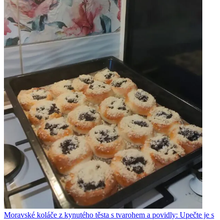
Moravské koláče z kynutého těsta s tvarohem a povidly: Upečte je s