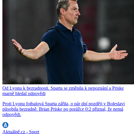
Od Lyonu k bezradnosti. Sparta se změnila k nepoznání a Priske
marně hledal odpovědi
Proti Lyonu fotbalová Sparta zářila, o pár dní později v Boleslavi
působila bezradně. Brian Priske po porážce 0:2 přiznal, že nemá
odpovědi.
Aktuálně.cz - Sport