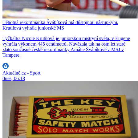
Těhotná rekordmanka Švábíková má důstojnou nástupkyni.
Krutilová vyhrála juniorské MS
Tyčkařka Nicole Krutilová je juniorskou mistryní světa, v Eugene
vyhrála výkonem 445 centimetrů. Navázala tak na osm let staré
zlato současné české rekordmanky Amálie Švábíkové z MSJ v
Tampere.
Aktuálně.cz - Sport
dnes, 06:18