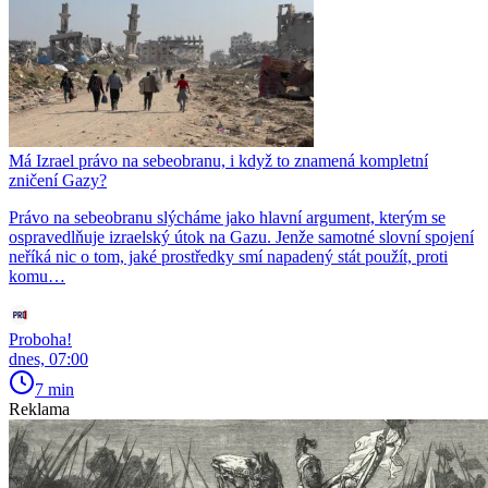
Má Izrael právo na sebeobranu, i když to znamená kompletní
zničení Gazy?
Právo na sebeobranu slýcháme jako hlavní argument, kterým se
ospravedlňuje izraelský útok na Gazu. Jenže samotné slovní spojení
neříká nic o tom, jaké prostředky smí napadený stát použít, proti
komu…
Proboha!
dnes, 07:00
7 min
Reklama