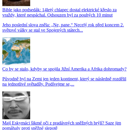
Bible jako podsedák: 14letý chlapec dostal elektrické křeslo za
vraždy, které nespáchal. Odsouzen byl za pouhých 10 minut
Jeho poslední slova zněla: „Ne, pane.“ Necelý rok před koncem 2.
světové války se stal ve Spojených státech...
Co by se stalo, kdyby se spojila Jižní Amerika a Afrika dohromady?
Původně byl na Zemi jen jeden kontinent, který se následně rozdělil
na jednotlivé světadíly. Podívejme se,...
Mají Eskymáci šikmé oči z pradávných sněžných brýlí? Saze jim
pomáhaly proti sněžné slepotě