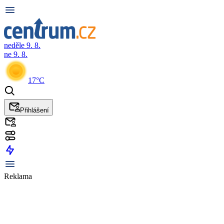
neděle 9. 8.
ne 9. 8.
17°C
Přihlášení
Reklama