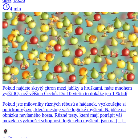
dnes, 06:56
4 min
Pokud najdete skrytý citron mezi jablky a hruškami, máte mnohem
vyšší IQ, než většina Čechů. Do 10 vteřin to dokáže jen 1 % lidí
Pokud jste milovníky různých rébusů a hádanek, vyzkoušejte si
optickou výzvu, která otestuje vaše logické myšlení. Najděte na
obrázku nevítaného hosta. Různé testy, které mají potrápit váš
mozek a vyzkoušet schopnosti logického myšlení, jsou na [...]...