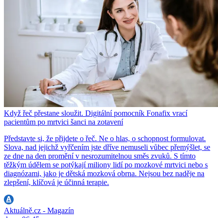
Když řeč přestane sloužit. Digitální pomocník Fonafix vrací
pacientům po mrtvici šanci na zotavení
Představte si, že přijdete o řeč. Ne o hlas, o schopnost formulovat.
Slova, nad jejichž vyřčením jste dříve nemuseli vůbec přemýšlet, se
ze dne na den promění v nesrozumitelnou směs zvuků. S tímto
těžkým údělem se potýkají miliony lidí po mozkové mrtvici nebo s
diagnózami, jako je dětská mozková obrna. Nejsou bez naděje na
zlepšení, klíčová je účinná terapie.
Aktuálně.cz - Magazín