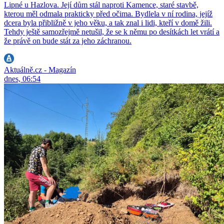
Lipné u Hazlova. Její dům stál naproti Kamence, staré stavbě,
kterou měl odmala prakticky před očima. Bydlela v ní rodina, jejíž
dcera byla přibližně v jeho věku, a tak znal i lidi, kteří v domě žili.
Tehdy ještě samozřejmě netušil, že se k němu po desítkách let vrátí a
že právě on bude stát za jeho záchranou.
Aktuálně.cz - Magazín
dnes, 06:54