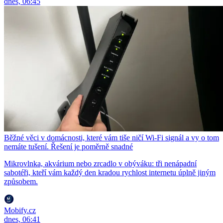
dnes, 06:45
Běžné věci v domácnosti, které vám tiše ničí Wi-Fi signál a vy o tom
nemáte tušení. Řešení je poměrně snadné
Mikrovlnka, akvárium nebo zrcadlo v obýváku: tři nenápadní
sabotéři, kteří vám každý den kradou rychlost internetu úplně jiným
způsobem.
Mobify.cz
dnes, 06:41