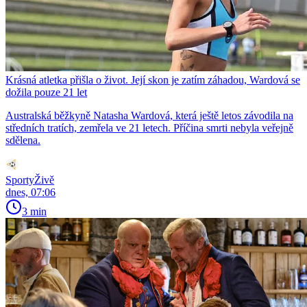
Krásná atletka přišla o život. Její skon je zatím záhadou, Wardová se
dožila pouze 21 let
Australská běžkyně Natasha Wardová, která ještě letos závodila na
středních tratích, zemřela ve 21 letech. Příčina smrti nebyla veřejně
sdělena.
SportyŽivě
dnes, 07:06
3 min