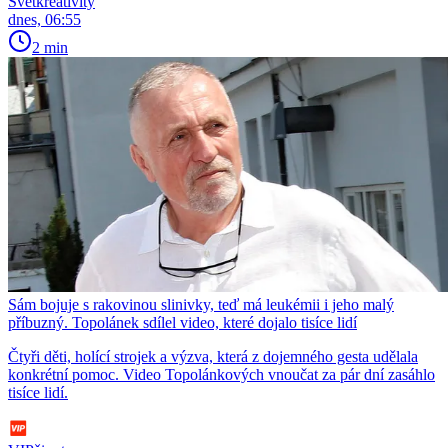
Světkreativity
dnes, 06:55
2 min
Sám bojuje s rakovinou slinivky, teď má leukémii i jeho malý
příbuzný. Topolánek sdílel video, které dojalo tisíce lidí
Čtyři děti, holící strojek a výzva, která z dojemného gesta udělala
konkrétní pomoc. Video Topolánkových vnoučat za pár dní zasáhlo
tisíce lidí.