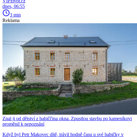
VIPživot.cz
dnes, 06:55
3 min
Reklama
Znal ji od dětství z babiččina okna. Zpustlou stavbu po kameníkovi
proměnil k nepoznání
Když byl Petr Makovec dítě, trávil hodně času u své babičky v