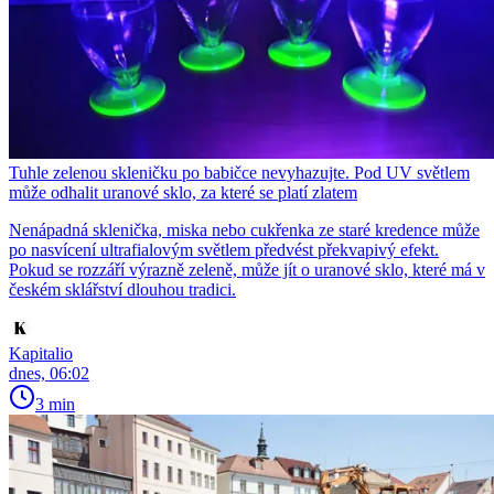
Tuhle zelenou skleničku po babičce nevyhazujte. Pod UV světlem
může odhalit uranové sklo, za které se platí zlatem
Nenápadná sklenička, miska nebo cukřenka ze staré kredence může
po nasvícení ultrafialovým světlem předvést překvapivý efekt.
Pokud se rozzáří výrazně zeleně, může jít o uranové sklo, které má v
českém sklářství dlouhou tradici.
Kapitalio
dnes, 06:02
3 min