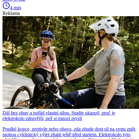
4 min
Reklama
Dál bez obav a pořád vlastní silou. Studie ukazují, proč je
elektrokolo zdravější, než si mnozí myslí
Prudké kopce, protivítr nebo obava, zda zbude dost sil na cestu zpět,
mohou cyklistický výlet zhatit ještě před startem. Elektrokolo tyto