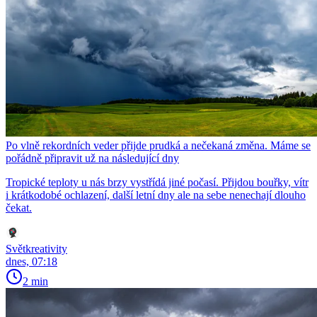
Po vlně rekordních veder přijde prudká a nečekaná změna. Máme se
pořádně připravit už na následující dny
Tropické teploty u nás brzy vystřídá jiné počasí. Přijdou bouřky, vítr
i krátkodobé ochlazení, další letní dny ale na sebe nenechají dlouho
čekat.
Světkreativity
dnes, 07:18
2 min