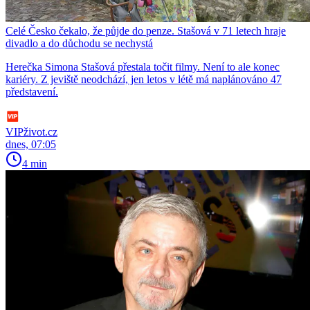
Celé Česko čekalo, že půjde do penze. Stašová v 71 letech hraje
divadlo a do důchodu se nechystá
Herečka Simona Stašová přestala točit filmy. Není to ale konec
kariéry. Z jeviště neodchází, jen letos v létě má naplánováno 47
představení.
VIPživot.cz
dnes, 07:05
4 min