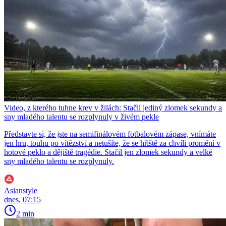
Video, z kterého tuhne krev v žilách: Stačil jediný zlomek sekundy a
sny mladého talentu se rozplynuly v živém pekle
Představte si, že jste na semifinálovém fotbalovém zápase, vnímáte
jen hru, touhu po vítězství a netušíte, že se hřiště za chvíli promění v
hotové peklo a dějiště tragédie. Stačil jen zlomek sekundy a velké
sny mladého talentu se rozplynuly.
Asianstyle
dnes, 07:15
2 min