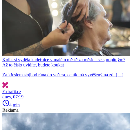
Kolik si vydělá kadeřnice v malém městě za měsíc i se spropitným?
Až to číslo uvidíte, budete koukat
Za křeslem stojí od rána do večera, ceník má vyvěšený na zdi […]
Extrafit.cz
dnes, 07:19
4 min
Reklama