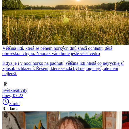
Většina lidí, která se během horkých dnů snaží ochladit, dělá
obrovskou chybu: Naopak vám bude ještě větší vedro
Když je i v noci horko na padnutí, většina lidí hledá co nejrychlejší
způsob ochlazení. Řešení, které se zdá být nejlogičtější, ale není
nejlepší.
Světkreativity
dnes, 07:22
3 min
Reklama