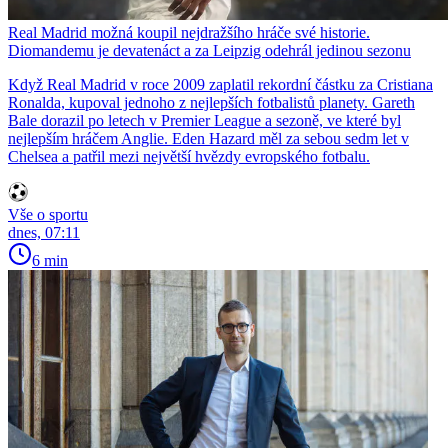
Real Madrid možná koupil nejdražšího hráče své historie.
Diomandemu je devatenáct a za Leipzig odehrál jedinou sezonu
Když Real Madrid v roce 2009 zaplatil rekordní částku za Cristiana
Ronalda, kupoval jednoho z nejlepších fotbalistů planety. Gareth
Bale dorazil po letech v Premier League a sezoně, ve které byl
nejlepším hráčem Anglie. Eden Hazard měl za sebou sedm let v
Chelsea a patřil mezi největší hvězdy evropského fotbalu.
Vše o sportu
dnes, 07:11
6 min