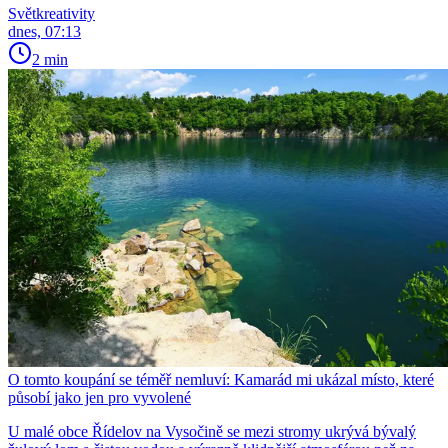
Světkreativity
dnes, 07:13
2 min
O tomto koupání se téměř nemluví: Kamarád mi ukázal místo, které
působí jako jen pro vyvolené
U malé obce Řídelov na Vysočině se mezi stromy ukrývá bývalý