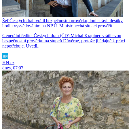
Šéf Českých drah vrátil bezpečnostní prověrku, loni strávil desítky
hodin vysvětlováním na NBÚ. Ministr nechá situaci prověřit
Generální ředitel Českých drah (ČD) Michal Krapinec vrátil svou
bezpečnostní prověrku na stupeň Důvěrné, protože ji údajně k práci
nepotřebuje. Uvedl...
HN.cz
dnes, 07:07