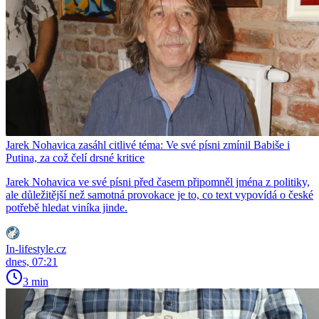
Jarek Nohavica zasáhl citlivé téma: Ve své písni zmínil Babiše i
Putina, za což čelí drsné kritice
Jarek Nohavica ve své písni před časem připomněl jména z politiky,
ale důležitější než samotná provokace je to, co text vypovídá o české
potřebě hledat viníka jinde.
In-lifestyle.cz
dnes, 07:21
3 min