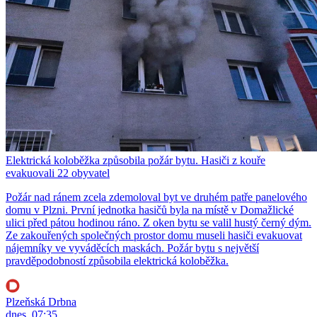
Elektrická koloběžka způsobila požár bytu. Hasiči z kouře
evakuovali 22 obyvatel
Požár nad ránem zcela zdemoloval byt ve druhém patře panelového
domu v Plzni. První jednotka hasičů byla na místě v Domažlické
ulici před pátou hodinou ráno. Z oken bytu se valil hustý černý dým.
Ze zakouřených společných prostor domu museli hasiči evakuovat
nájemníky ve vyváděcích maskách. Požár bytu s největší
pravděpodobností způsobila elektrická koloběžka.
Plzeňská Drbna
dnes, 07:35