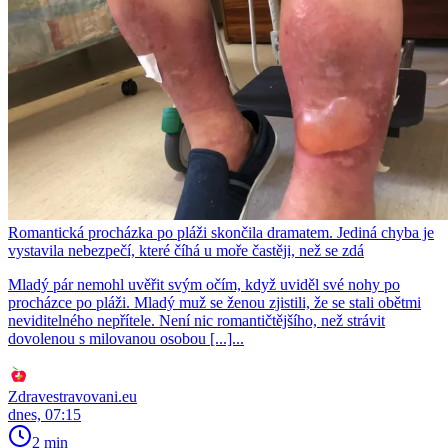
Romantická procházka po pláži skončila dramatem. Jediná chyba je
vystavila nebezpečí, které číhá u moře častěji, než se zdá
Mladý pár nemohl uvěřit svým očím, když uviděl své nohy po
procházce po pláži. Mladý muž se ženou zjistili, že se stali obětmi
neviditelného nepřítele. Není nic romantičtějšího, než strávit
dovolenou s milovanou osobou [...]...
Zdravestravovani.eu
dnes, 07:15
2 min