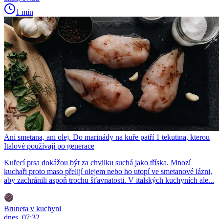
1 min
Ani smetana, ani olej. Do marinády na kuře patří 1 tekutina, kterou
Italové používají po generace
Kuřecí prsa dokážou být za chvilku suchá jako tříska. Mnozí
kuchaři proto maso přelijí olejem nebo ho utopí ve smetanové lázni,
aby zachránili aspoň trochu šťavnatosti. V italských kuchyních ale...
Bruneta v kuchyni
dnes, 07:32