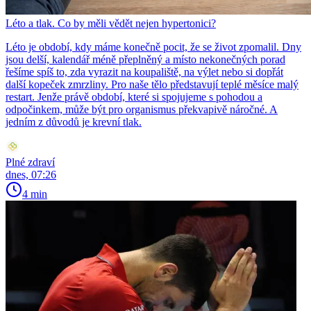
Léto a tlak. Co by měli vědět nejen hypertonici?
Léto je období, kdy máme konečně pocit, že se život zpomalil. Dny
jsou delší, kalendář méně přeplněný a místo nekonečných porad
řešíme spíš to, zda vyrazit na koupaliště, na výlet nebo si dopřát
další kopeček zmrzliny. Pro naše tělo představují teplé měsíce malý
restart. Jenže právě období, které si spojujeme s pohodou a
odpočinkem, může být pro organismus překvapivě náročné. A
jedním z důvodů je krevní tlak.
Plné zdraví
dnes, 07:26
4 min