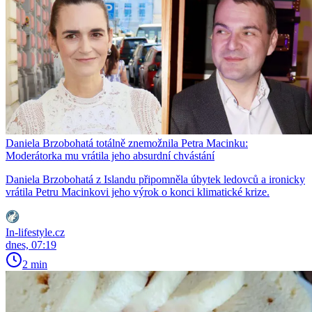
Daniela Brzobohatá totálně znemožnila Petra Macinku:
Moderátorka mu vrátila jeho absurdní chvástání
Daniela Brzobohatá z Islandu připomněla úbytek ledovců a ironicky
vrátila Petru Macinkovi jeho výrok o konci klimatické krize.
In-lifestyle.cz
dnes, 07:19
2 min