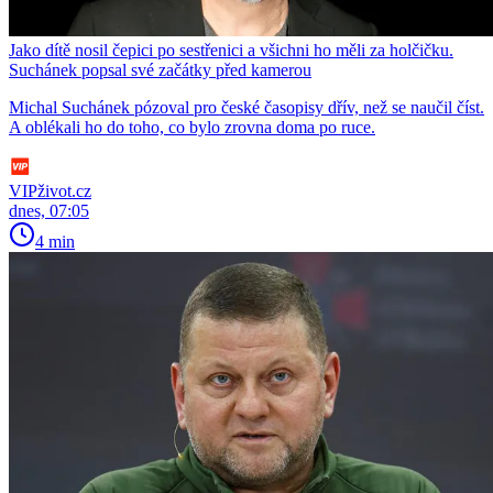
Jako dítě nosil čepici po sestřenici a všichni ho měli za holčičku.
Suchánek popsal své začátky před kamerou
Michal Suchánek pózoval pro české časopisy dřív, než se naučil číst.
A oblékali ho do toho, co bylo zrovna doma po ruce.
VIPživot.cz
dnes, 07:05
4 min