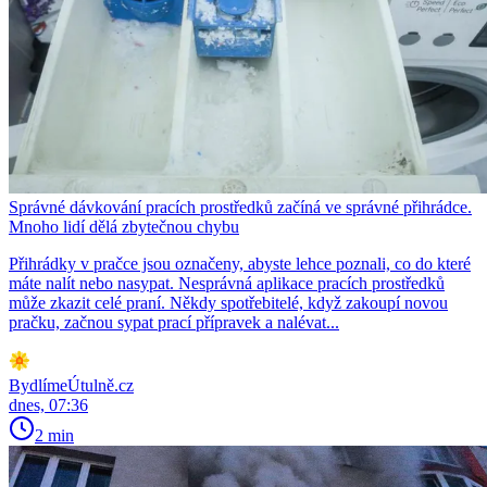
Správné dávkování pracích prostředků začíná ve správné přihrádce.
Mnoho lidí dělá zbytečnou chybu
Přihrádky v pračce jsou označeny, abyste lehce poznali, co do které
máte nalít nebo nasypat. Nesprávná aplikace pracích prostředků
může zkazit celé praní. Někdy spotřebitelé, když zakoupí novou
pračku, začnou sypat prací přípravek a nalévat...
BydlímeÚtulně.cz
dnes, 07:36
2 min