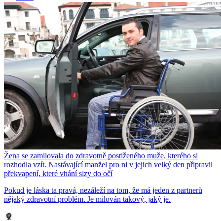
Žena se zamilovala do zdravotně postiženého muže, kterého si
rozhodla vzít. Nastávající manžel pro ni v jejich velký den připravil
překvapení, které vhání slzy do očí
Pokud je láska ta pravá, nezáleží na tom, že má jeden z partnerů
nějaký zdravotní problém. Je milován takový, jaký je.