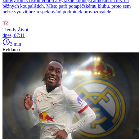
žulový lom s čistou vodou a výrazně klidnější atmosférou než na
běžných koupalištích. Místo patří potápěčskému klubu, proto sem
nelze vyrazit bez respektování podmínek provozovatele.
Trendy Život
dnes, 07:11
3 min
Reklama