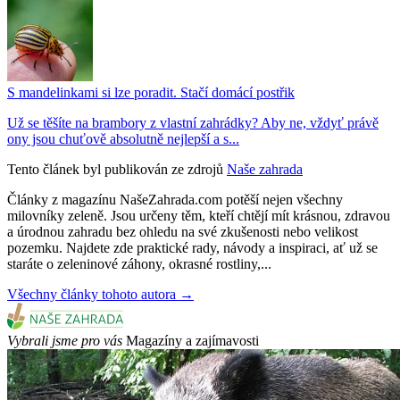
S mandelinkami si lze poradit. Stačí domácí postřik
Už se těšíte na brambory z vlastní zahrádky? Aby ne, vždyť právě
ony jsou chuťově absolutně nejlepší a s...
Tento článek byl publikován ze zdrojů
Naše zahrada
Články z magazínu NašeZahrada.com potěší nejen všechny
milovníky zeleně. Jsou určeny těm, kteří chtějí mít krásnou, zdravou
a úrodnou zahradu bez ohledu na své zkušenosti nebo velikost
pozemku. Najdete zde praktické rady, návody a inspiraci, ať už se
staráte o zeleninové záhony, okrasné rostliny,...
Všechny články tohoto autora →
Vybrali jsme pro vás
Magazíny a zajímavosti