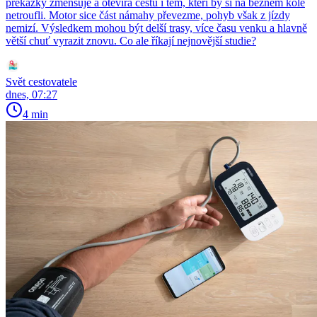
překážky zmenšuje a otevírá cestu i těm, kteří by si na běžném kole
netroufli. Motor sice část námahy převezme, pohyb však z jízdy
nemizí. Výsledkem mohou být delší trasy, více času venku a hlavně
větší chuť vyrazit znovu. Co ale říkají nejnovější studie?
Svět cestovatele
dnes, 07:27
4 min