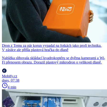
Dron z Temu za pár korun vypadal na fotkách jako profi technika.
V zásilce ale přišla plastová hračka do dlaně
Nabídka slibovala skládací kvadrokoptéru se dvěma kamerami a Wi-
Fi přenosem obrazu. Dorazil plastový mikrodron o velikosti dlaně.
Mobify.cz
dnes, 07:38
4 min