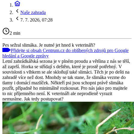
Naše zahrada
7. 7. 2026, 07:28
2 min
Pes sežral slimáka. Je nutné jet hned k veterináři?
Přidejte si obsah Centrum.cz do oblíbených zdrojů pro Google
hledání a Google zprávy
Letní zahrádkářská sezona je v plném proudu a většina z nás se těší,
až zaprší. Horka se střídají s deštěm, které je prostě potřebný. V
souvislosti s vlhkem se ale skloňují také slimáci. Těch je po dešti na
zahradě více než dost. Mnohdy se tak stane, že slimáka vezme do
tlamy i domácí mazlíček. Někteří psi jsou schopni právě slimáka
pozřít, případně ho minimálně rozkousat. Pro nás jako pro majitele
to nic příjemného není. K veterináři ale neprodleně vyrazit
nemusíme. Jak tedy postupovat?