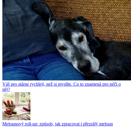
Váš pes stárne rychleji, než si myslíte. Co to znamená pro péči o
něj?
Melounový roll-up: způsob, jak zpracovat i přezrálý meloun