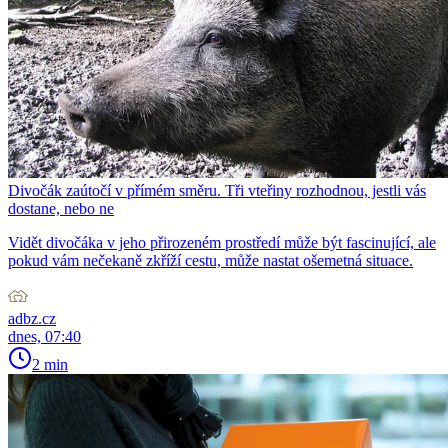
Divočák zaútočí v přímém směru. Tři vteřiny rozhodnou, jestli vás
dostane, nebo ne
Vidět divočáka v jeho přirozeném prostředí může být fascinující, ale
pokud vám nečekaně zkříží cestu, může nastat ošemetná situace.
adbz.cz
dnes, 07:40
2 min