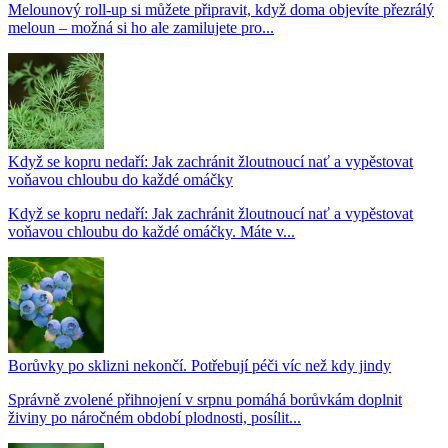
Melounový roll-up si můžete připravit, když doma objevíte přezrálý
meloun – možná si ho ale zamilujete pro...
Když se kopru nedaří: Jak zachránit žloutnoucí nať a vypěstovat
voňavou chloubu do každé omáčky
Když se kopru nedaří: Jak zachránit žloutnoucí nať a vypěstovat
voňavou chloubu do každé omáčky. Máte v...
Borůvky po sklizni nekončí. Potřebují péči víc než kdy jindy
Správně zvolené přihnojení v srpnu pomáhá borůvkám doplnit
živiny po náročném období plodnosti, posílit...