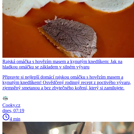
Rajská omáčka s hovězím masem a kynutým knedlíkem: Jak na
hladkou omáčku se základem v silném vývaru
Připravte si nejlepší domácí rajskou omáčku s hovězím masem a
kynutým knedlíkem! Osvědčený rodinný recept z poctivého vývaru,
zjemněný smetanou a bez zbytečného koření, který si zamilujete.
Cooky.cz
dnes, 07:19
4 min