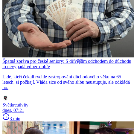
Špatná zpráva pro české seniory: S dřívějším odchodem do důchodu
to nevypadá vůbec dobře
Lidé, kteří čekali rychlé zastropování důchodového věku na 65
letech, si počkají. Vláda sice od svého slibu neustupuje, ale odkládá
ho.
Světkreativity
dnes, 07:21
3 min