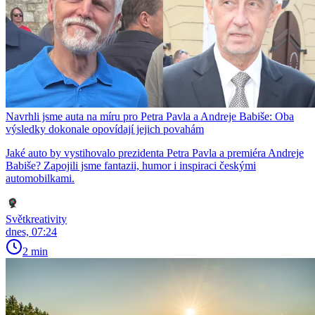
Navrhli jsme auta na míru pro Petra Pavla a Andreje Babiše: Oba
výsledky dokonale opovídají jejich povahám
Jaké auto by vystihovalo prezidenta Petra Pavla a premiéra Andreje
Babiše? Zapojili jsme fantazii, humor i inspiraci českými
automobilkami.
Světkreativity
dnes, 07:24
2 min