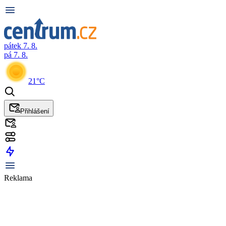
pátek 7. 8.
pá 7. 8.
21°C
Přihlášení
Reklama