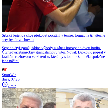
Srbská legenda chce překopat počítání v tenise, formát na tři vítězné
sety by ale zachovala
Sety do čtyř gamů, žádné výhody a zápas hotový do dvou hodin.
Čtyřiadvacetinásobný grandslamový vítěz Novak Djokovič popsal v
krátkém rozhovoru verzi tenisu, která by s tou dnešní měla společné
leda náčiní.
SportWin
dnes, 07:26
2 min