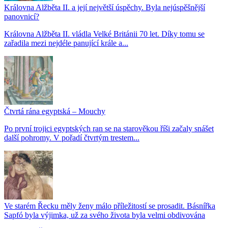
Královna Alžběta II. a její největší úspěchy. Byla nejúspěšnější
panovnicí?
Královna Alžběta II. vládla Velké Británii 70 let. Díky tomu se
zařadila mezi nejdéle panující krále a...
Čtvrtá rána egyptská – Mouchy
Po první trojici egyptských ran se na starověkou říši začaly snášet
další pohromy. V pořadí čtvrtým trestem...
Ve starém Řecku měly ženy málo příležitostí se prosadit. Básnířka
Sapfó byla výjimka, už za svého života byla velmi obdivována