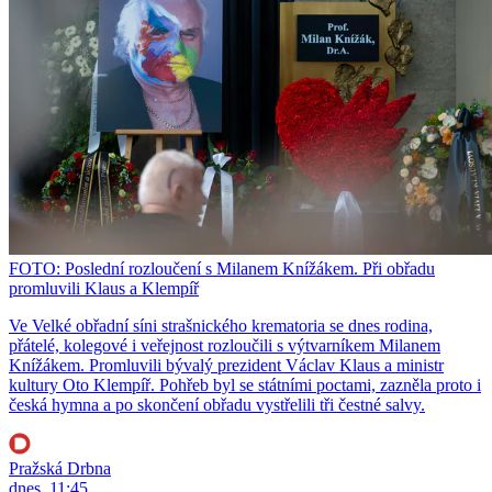
FOTO: Poslední rozloučení s Milanem Knížákem. Při obřadu
promluvili Klaus a Klempíř
Ve Velké obřadní síni strašnického krematoria se dnes rodina,
přátelé, kolegové i veřejnost rozloučili s výtvarníkem Milanem
Knížákem. Promluvili bývalý prezident Václav Klaus a ministr
kultury Oto Klempíř. Pohřeb byl se státními poctami, zazněla proto i
česká hymna a po skončení obřadu vystřelili tři čestné salvy.
Pražská Drbna
dnes, 11:45