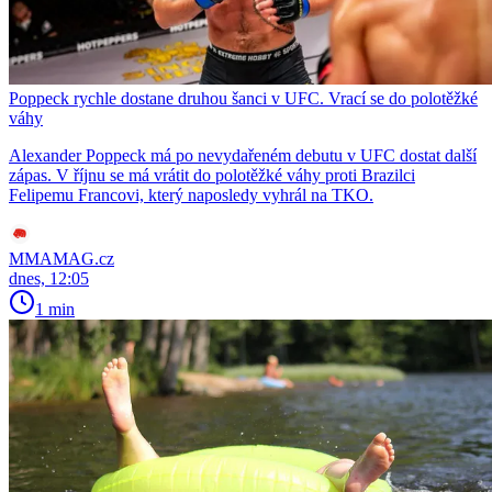
Poppeck rychle dostane druhou šanci v UFC. Vrací se do polotěžké
váhy
Alexander Poppeck má po nevydařeném debutu v UFC dostat další
zápas. V říjnu se má vrátit do polotěžké váhy proti Brazilci
Felipemu Francovi, který naposledy vyhrál na TKO.
MMAMAG.cz
dnes, 12:05
1 min