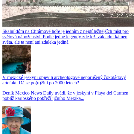
Skalní dóm na Chrámové hoře je jedním z nejdůležitějších míst pro
světová náboženství. Podle jedné legendy zde leží základní kámen
světa, ale ta není ani zdaleka jediná
V mexické jeskyni objevili archeologové neporušený čokoládový
artefakt. Dá se po(u)žít i po 2000 letech?
Deník Mexico News Daily uvádí, že v jeskyni v Playa del Carmen
poblíž karibského pobřeží jižního Mexika...