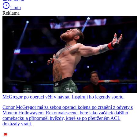
1 min
Reklama
McGregor po operaci věří v návrat. Inspirují ho legendy sportu
Conor McGregor má za sebou operaci kolena po zranění z odvety s
Maxem Hollowayem. Rekonvalescenci bere jako začátek dalšího
comebacku a připomněl hvězdy, které se po přetrženém ACL
dokázaly vrátit.