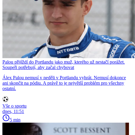
Palou přijíždí do Portlandu jako muž, kterého už nestačí porážet.
Soupeři potřebují, aby začal chybovat
Álex Palou nemusí v neděli v Portlandu vyhrát. Nemusí dokonce
ani skončit na pódiu. A právě to je největší problém pro všechny
ostatní.
Vše o sportu
dnes, 11:51
5 min