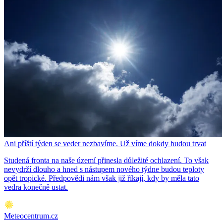
Ani příští týden se veder nezbavíme. Už víme dokdy budou trvat
Studená fronta na naše území přinesla důležité ochlazení. To však
nevydrží dlouho a hned s nástupem nového týdne budou teploty
opět tropické. Předpovědi nám však již říkají, kdy by měla tato
vedra konečně ustat.
Meteocentrum.cz