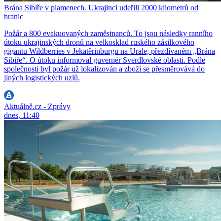
Brána Sibiře v plamenech. Ukrajinci udeřili 2000 kilometrů od
hranic
Požár a 800 evakuovaných zaměstnanců. To jsou následky ranního
útoku ukrajinských dronů na velkosklad ruského zásilkového
gigantu Wildberries v Jekatěrinburgu na Urale, přezdívaném „Brána
Sibiře“. O útoku informoval guvernér Sverdlovské oblasti. Podle
společnosti byl požár už lokalizován a zboží se přesměrovává do
jiných logistických uzlů.
Aktuálně.cz - Zprávy
dnes, 11:40