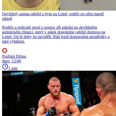
Devítiletý autista odešel z bytu na Letné, rodiče po něm marně
pátrají
Rodiče a policisté prosí o pomoc při pátrání po devítiletém
autistickém chlapci, který v pátek dopoledne odešel domova na
Letné. Od té doby ho neviděli. Rád jezdí dopravními prostředky a
také výtahem.
Pražská Drbna
dnes, 12:06
1 min