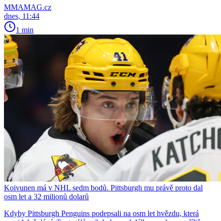
MMAMAG.cz
dnes, 11:44
1 min
Koivunen má v NHL sedm bodů. Pittsburgh mu právě proto dal
osm let a 32 milionů dolarů
Kdyby Pittsburgh Penguins podepsali na osm let hvězdu, která