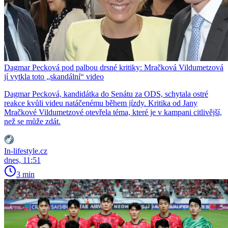
Dagmar Pecková pod palbou drsné kritiky: Mračková Vildumetzová
jí vytkla toto „skandální“ video
Dagmar Pecková, kandidátka do Senátu za ODS, schytala ostré
reakce kvůli videu natáčenému během jízdy. Kritika od Jany
Mračkové Vildumetzové otevřela téma, které je v kampani citlivější,
než se může zdát.
In-lifestyle.cz
dnes, 11:51
3 min