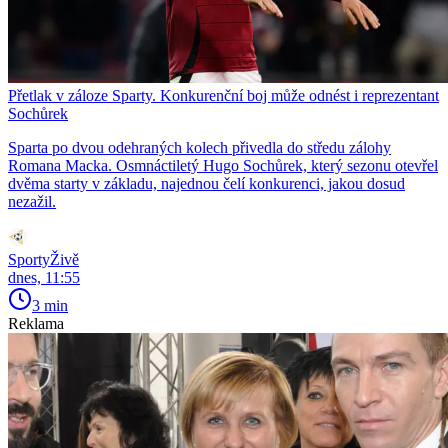
Přetlak v záloze Sparty. Konkurenční boj může odnést i reprezentant
Sochůrek
Sparta po dvou odehraných kolech přivedla do středu zálohy
Romana Macka. Osmnáctiletý Hugo Sochůrek, který sezonu otevřel
dvěma starty v základu, najednou čelí konkurenci, jakou dosud
nezažil.
SportyŽivě
dnes, 11:55
3 min
Reklama