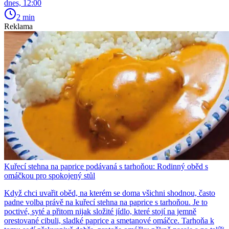
dnes, 12:00
2 min
Reklama
Kuřecí stehna na paprice podávaná s tarhoňou: Rodinný oběd s
omáčkou pro spokojený stůl
Když chci uvařit oběd, na kterém se doma všichni shodnou, často
padne volba právě na kuřecí stehna na paprice s tarhoňou. Je to
poctivé, syté a přitom nijak složité jídlo, které stojí na jemně
orestované cibuli, sladké paprice a smetanové omáčce. Tarhoňa k