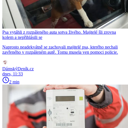
Psa vytáhli z rozpáleného auta sotva živého. Majitelé šli zrovna
kolem a nepřihlásili se
Naprosto neadekvátně se zachovali majitelé psa, kterého nechali
zavřeného v rozpáleném autě. Tomu musela ven pomoci policie.
DámskýDeník.cz
dnes, 11:33
2 min