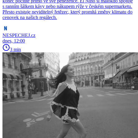
konec pocítíte přímo ve své peněžence. El Niño si málokdo spojuje
s ranním šálkem kávy nebo nákupem rýže v českém supermarketu.
Přesto existuje neviditelný řetězec, který promítá změny klimatu do
cenovek na našich regálech.
NESPECHEJ.cz
dnes, 12:00
3 min