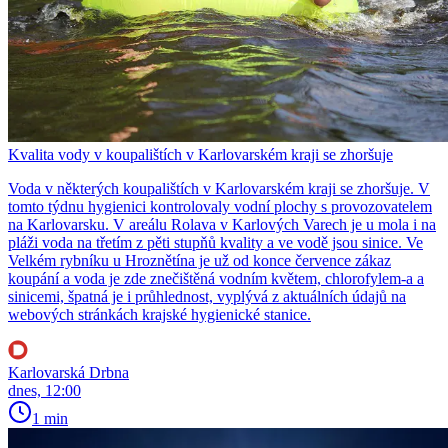
Kvalita vody v koupalištích v Karlovarském kraji se zhoršuje
Voda v některých koupalištích v Karlovarském kraji se zhoršuje. V
tomto týdnu hygienici kontrolovaly vodní plochy s provozovatelem
na Karlovarsku. V areálu Rolava v Karlových Varech je u mola i na
pláži voda na třetím z pěti stupňů kvality a ve vodě jsou sinice. Ve
Velkém rybníku u Hroznětína je už od konce července zákaz
koupání a voda je zde znečištěná vodním květem, chlorofylem-a a
sinicemi, špatná je i průhlednost, vyplývá z aktuálních údajů na
webových stránkách krajské hygienické stanice.
Karlovarská Drbna
dnes, 12:00
1 min