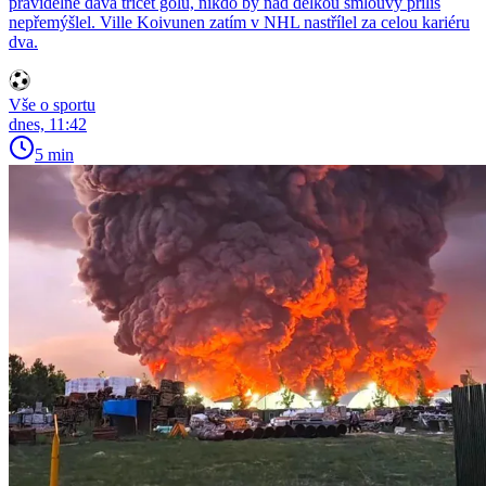
pravidelně dává třicet gólů, nikdo by nad délkou smlouvy příliš
nepřemýšlel. Ville Koivunen zatím v NHL nastřílel za celou kariéru
dva.
Vše o sportu
dnes, 11:42
5 min