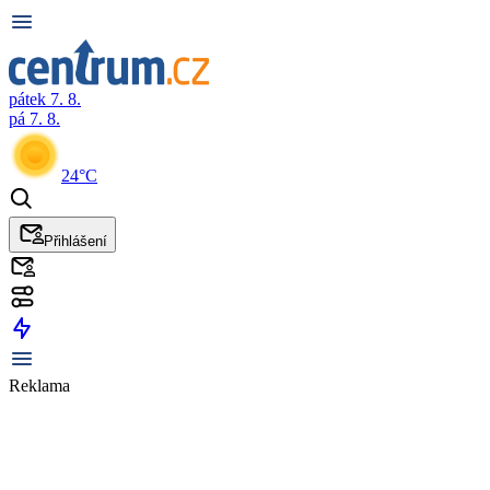
pátek 7. 8.
pá 7. 8.
24°C
Přihlášení
Reklama