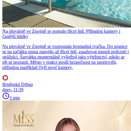
Na plovárně ve Znojmě se popralo třicet lidí. Přibudou kamery i
častější hlídky
Na plovárně ve Znojmě se rozpoutala hromadná rvačka. Do pranice
se na začátku srpna zapojilo až třicet lidí, zasahovat museli policisté i
strážníci. Šarvátku momentálně vyšetřují jako výtržnictví, nikdo se
při ní nezranil. Město v reakci posílí bezpečnost na sportovišti,
přibudou například čtyři nové kamery.
Brněnská Drbna
dnes, 11:39
3 min