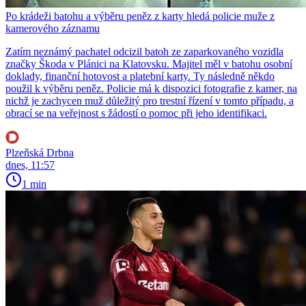
Po krádeži batohu a výběru peněz z karty hledá policie muže z
kamerového záznamu
Zatím neznámý pachatel odcizil batoh ze zaparkovaného vozidla
značky Škoda v Plánici na Klatovsku. Majitel měl v batohu osobní
doklady, finanční hotovost a platební karty. Ty následně někdo
použil k výběru peněz. Policie má k dispozici fotografie z kamer, na
nichž je zachycen muž důležitý pro trestní řízení v tomto případu, a
obrací se na veřejnost s žádostí o pomoc při jeho identifikaci.
Plzeňská Drbna
dnes, 11:57
1 min