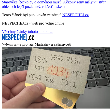
Starověké Řecko bylo doménou mužů. Ačkoliv ženy měly v jistých
ohledech lepší pozici než v křesťanském...
Tento článek byl publikován ze zdrojů
NESPECHEJ.cz
NESPECHEJ.cz - web pro volné chvíle
Všechny články tohoto autora →
Vybrali jsme pro vás
Magazíny a zajímavosti