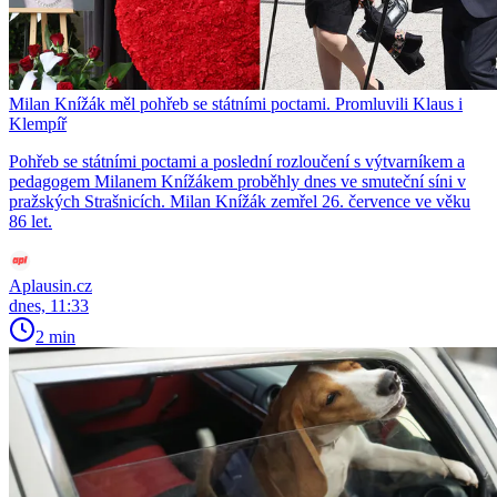
Milan Knížák měl pohřeb se státními poctami. Promluvili Klaus i
Klempíř
Pohřeb se státními poctami a poslední rozloučení s výtvarníkem a
pedagogem Milanem Knížákem proběhly dnes ve smuteční síni v
pražských Strašnicích. Milan Knížák zemřel 26. července ve věku
86 let.
Aplausin.cz
dnes, 11:33
2 min