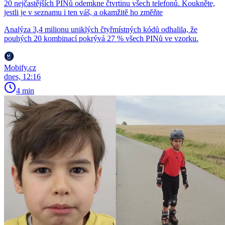
20 nejčastějších PINů odemkne čtvrtinu všech telefonů. Koukněte,
jestli je v seznamu i ten váš, a okamžitě ho změňte
Analýza 3,4 milionu uniklých čtyřmístných kódů odhalila, že
pouhých 20 kombinací pokrývá 27 % všech PINů ve vzorku.
Mobify.cz
dnes, 12:16
4 min