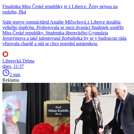
Finalistka Miss České republiky je z Liberce. Ženy nejsou na
ozdobu, říká
Stále teprve osmnáctiletá Amálie Mlčochová z Liberce dosáhla
velkého úspěchu. Probojovala se mezi dvanáct finalistek soutěže
Miss České republiky. Studentka libereckého Gymnázia
Jeronýmova a také talentovaná florbalistka by se v budoucnu ráda
věnovala charitě a stát se chce porodní asistentkou.
Liberecká Drbna
dnes, 11:37
2 min
Reklama