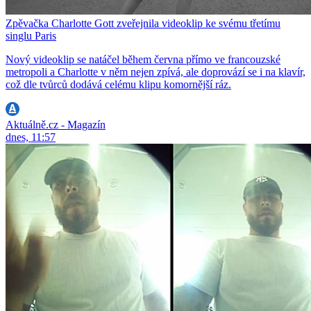
Zpěvačka Charlotte Gott zveřejnila videoklip ke svému třetímu
singlu Paris
Nový videoklip se natáčel během června přímo ve francouzské
metropoli a Charlotte v něm nejen zpívá, ale doprovází se i na klavír,
což dle tvůrců dodává celému klipu komornější ráz.
Aktuálně.cz - Magazín
dnes, 11:57