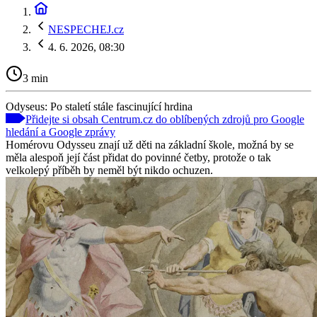
NESPECHEJ.cz
4. 6. 2026, 08:30
3 min
Odyseus: Po staletí stále fascinující hrdina
Přidejte si obsah Centrum.cz do oblíbených zdrojů pro Google
hledání a Google zprávy
Homérovu Odysseu znají už děti na základní škole, možná by se
měla alespoň její část přidat do povinné četby, protože o tak
velkolepý příběh by neměl být nikdo ochuzen.