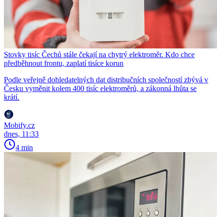
Stovky tisíc Čechů stále čekají na chytrý elektroměr. Kdo chce
předběhnout frontu, zaplatí tisíce korun
Podle veřejně dohledatelných dat distribučních společností zbývá v
Česku vyměnit kolem 400 tisíc elektroměrů, a zákonná lhůta se
krátí.
Mobify.cz
dnes, 11:33
4 min