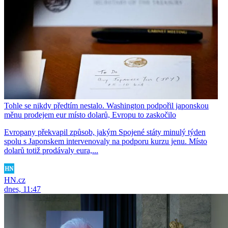
Tohle se nikdy předtím nestalo. Washington podpořil japonskou
měnu prodejem eur místo dolarů, Evropu to zaskočilo
Evropany překvapil způsob, jakým Spojené státy minulý týden
spolu s Japonskem intervenovaly na podporu kurzu jenu. Místo
dolarů totiž prodávaly eura,...
HN.cz
dnes, 11:47