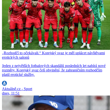
„Rozhodčí to očekávali.“ Korejský svaz je měl uplácet návštěvami
erotických salonů
Jeden z největších fotbalových skandálů posledních let nabírá nové
rozměry. Korejský svaz čelí obvinění, že zahraničním rozhodčím
platil erotické služby.
Aktuálně.cz - Sport
dnes, 11:51