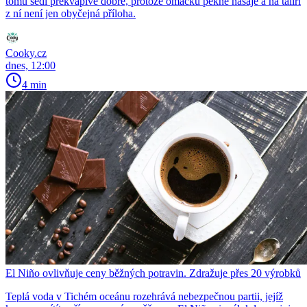
tomu sedí překvapivě dobře, protože omáčku pěkně nasaje a na talíři
z ní není jen obyčejná příloha.
Cooky.cz
dnes, 12:00
4 min
El Niño ovlivňuje ceny běžných potravin. Zdražuje přes 20 výrobků
Teplá voda v Tichém oceánu rozehrává nebezpečnou partii, jejíž