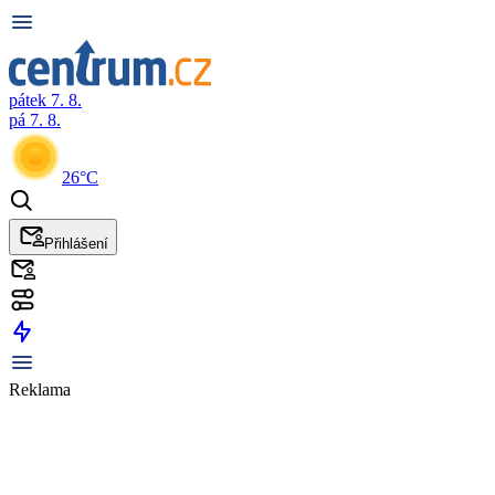
pátek 7. 8.
pá 7. 8.
26°C
Přihlášení
Reklama