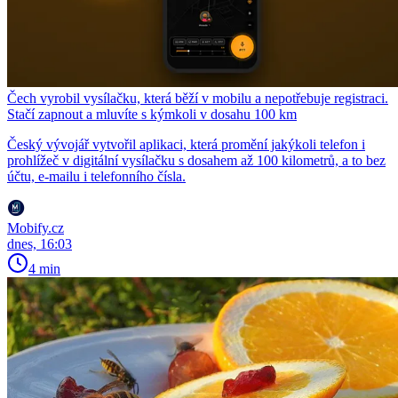
Čech vyrobil vysílačku, která běží v mobilu a nepotřebuje registraci.
Stačí zapnout a mluvíte s kýmkoli v dosahu 100 km
Český vývojář vytvořil aplikaci, která promění jakýkoli telefon i
prohlížeč v digitální vysílačku s dosahem až 100 kilometrů, a to bez
účtu, e-mailu i telefonního čísla.
Mobify.cz
dnes, 16:03
4 min