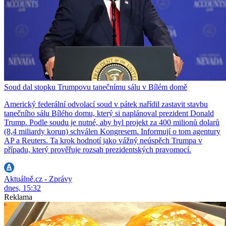
Soud dal stopku Trumpovu tanečnímu sálu v Bílém domě
Americký federální odvolací soud v pátek nařídil zastavit stavbu
tanečního sálu Bílého domu, který si naplánoval prezident Donald
Trump. Podle soudu je nutné, aby byl projekt za 400 milionů dolarů
(8,4 miliardy korun) schválen Kongresem. Informují o tom agentury
AP a Reuters. Ta krok hodnotí jako vážný neúspěch Trumpa v
případu, který prověřuje rozsah prezidentských pravomocí.
Aktuálně.cz - Zprávy
dnes, 15:32
Reklama