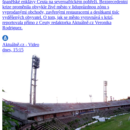
španělské enklávy Ceuta na severoafrickém pobřeží. Bezprecedentní
krize proměnila obvykle živé město v liduprázdnou zónu s
vyprodanými obchody, zavřenými restauracemi a desítkami tisíc
vyděšených obyvatel. O tom, jak se město vyrovnává s krizí,
reportovala přímo z Ceuty redaktorka Aktuálně.cz Veronika
Rodriguez.
Aktuálně.cz - Video
dnes, 15:15