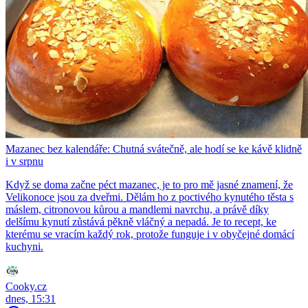
Mazanec bez kalendáře: Chutná svátečně, ale hodí se ke kávě klidně
i v srpnu
Když se doma začne péct mazanec, je to pro mě jasné znamení, že
Velikonoce jsou za dveřmi. Dělám ho z poctivého kynutého těsta s
máslem, citronovou kůrou a mandlemi navrchu, a právě díky
delšímu kynutí zůstává pěkně vláčný a nepadá. Je to recept, ke
kterému se vracím každý rok, protože funguje i v obyčejné domácí
kuchyni.
Cooky.cz
dnes, 15:31