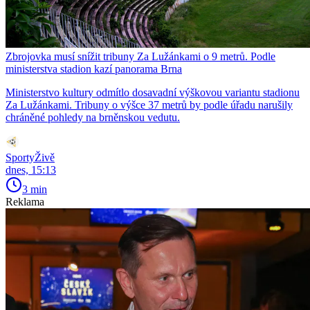
Zbrojovka musí snížit tribuny Za Lužánkami o 9 metrů. Podle
ministerstva stadion kazí panorama Brna
Ministerstvo kultury odmítlo dosavadní výškovou variantu stadionu
Za Lužánkami. Tribuny o výšce 37 metrů by podle úřadu narušily
chráněné pohledy na brněnskou vedutu.
SportyŽivě
dnes, 15:13
3 min
Reklama