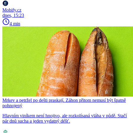
Mobify.cz
dnes, 15:23
4 min
Mrkev a petržel po dešti praskají. Záhon přitom nemusí být špatně
pohnojený
Hlavním viníkem není hnojivo, ale rozkolísaná vláha v půdě. Stačí
pár dnů sucha a jeden vydatný déšť.