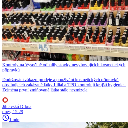
Kontroly na Vysočině odhalily stovky nevyhovujících kosmetických
přípravků
Dodržování zákazu prodeje a používání kosmetických přípravků
obsahujících zakázané látky Lilial a TPO kontrolují krajští hygienici.
Zejména první zmiňovaná látka stále nezmizela.
Jihlavská Drbna
dnes, 15:29
1 min