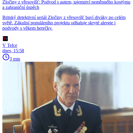
Zločiny z vřesovišť: Podvod s autem, tajemství neměnného kostýmu
a zahraniční úspěch
Britský detektivní seriál Zločiny z vřesovišť baví diváky po celém
světě. Zákulisí populárního projektu odhaluje skryté alergie i
podvody s věkem herečky.
V Telce
dnes, 15:58
3 min