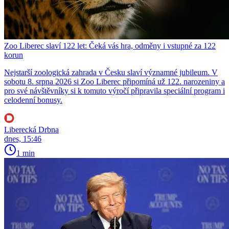
Zoo Liberec slaví 122 let: Čeká vás hra, odměny i vstupné za 122
korun
Nejstarší zoologická zahrada v Česku slaví významné jubileum. V
sobotu 8. srpna 2026 si Zoo Liberec připomíná už 122. narozeniny a
pro své návštěvníky si k tomuto výročí připravila speciální program i
celodenní bonusy.
Liberecká Drbna
dnes, 15:46
1 min