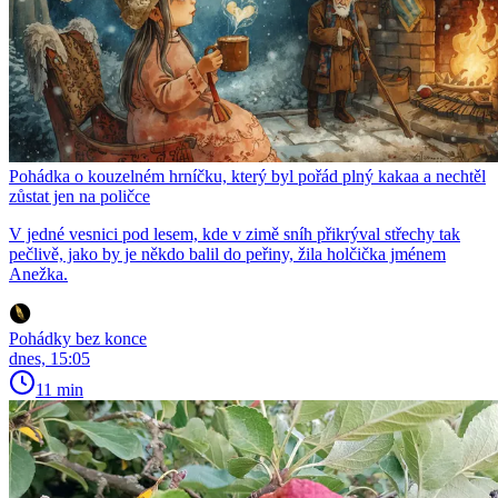
Pohádka o kouzelném hrníčku, který byl pořád plný kakaa a nechtěl
zůstat jen na poličce
V jedné vesnici pod lesem, kde v zimě sníh přikrýval střechy tak
pečlivě, jako by je někdo balil do peřiny, žila holčička jménem
Anežka.
Pohádky bez konce
dnes, 15:05
11 min