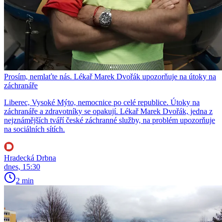
Prosím, nemlaťte nás. Lékař Marek Dvořák upozorňuje na útoky na
záchranáře
Liberec, Vysoké Mýto, nemocnice po celé republice. Útoky na
záchranáře a zdravotníky se opakují. Lékař Marek Dvořák, jedna z
nejznámějších tváří české záchranné služby, na problém upozorňuje
na sociálních sítích.
Hradecká Drbna
dnes, 15:30
2 min