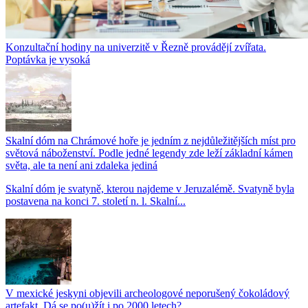
Konzultační hodiny na univerzitě v Řezně provádějí zvířata.
Poptávka je vysoká
Skalní dóm na Chrámové hoře je jedním z nejdůležitějších míst pro
světová náboženství. Podle jedné legendy zde leží základní kámen
světa, ale ta není ani zdaleka jediná
Skalní dóm je svatyně, kterou najdeme v Jeruzalémě. Svatyně byla
postavena na konci 7. století n. l. Skalní...
V mexické jeskyni objevili archeologové neporušený čokoládový
artefakt. Dá se po(u)žít i po 2000 letech?