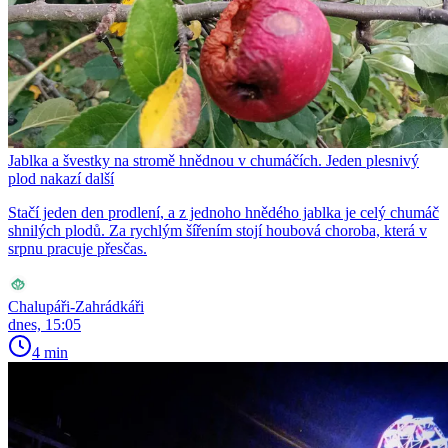
Jablka a švestky na stromě hnědnou v chumáčích. Jeden plesnivý
plod nakazí další
Stačí jeden den prodlení, a z jednoho hnědého jablka je celý chumáč
shnilých plodů. Za rychlým šířením stojí houbová choroba, která v
srpnu pracuje přesčas.
Chalupáři-Zahrádkáři
dnes, 15:05
4 min