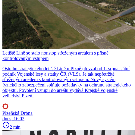
Letiště Líně se stalo nonstop střeženým areálem s přísně
kontrolovaným vstupem
Ostrahu strategického letiště Líně u Plzně převzal od 1. srpna státní
podnik Vojenské lesy a statky ČR (VLS). Je tak nepřetržitě
střeženým areálem s kontrolovaným vstupem. Nový systém
fyzického zabezpečení splňuje požadavky na ochranu strategického
objektu. Povolení vstupu do areálu vydává Krajské vojenské
velitelství Plzeň.
Plzeňská Drbna
dnes, 16:02
2 min