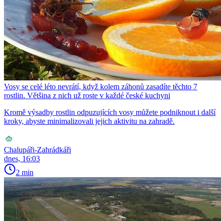
Vosy se celé léto nevrátí, když kolem záhonů zasadíte těchto 7
rostlin. Většina z nich už roste v každé české kuchyni
Kromě výsadby rostlin odpuzujících vosy můžete podniknout i další
kroky, abyste minimalizovali jejich aktivitu na zahradě.
Chalupáři-Zahrádkáři
dnes, 16:03
2 min