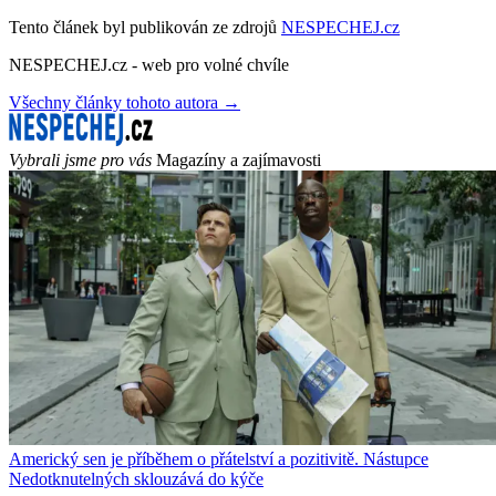
Tento článek byl publikován ze zdrojů
NESPECHEJ.cz
NESPECHEJ.cz - web pro volné chvíle
Všechny články tohoto autora →
Vybrali jsme pro vás
Magazíny a zajímavosti
Americký sen je příběhem o přátelství a pozitivitě. Nástupce
Nedotknutelných sklouzává do kýče