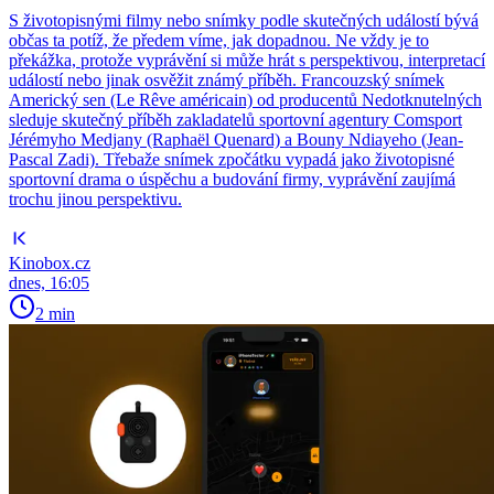
S životopisnými filmy nebo snímky podle skutečných událostí bývá
občas ta potíž, že předem víme, jak dopadnou. Ne vždy je to
překážka, protože vyprávění si může hrát s perspektivou, interpretací
událostí nebo jinak osvěžit známý příběh. Francouzský snímek
Americký sen (Le Rêve américain) od producentů Nedotknutelných
sleduje skutečný příběh zakladatelů sportovní agentury Comsport
Jérémyho Medjany (Raphaël Quenard) a Bouny Ndiayeho (Jean-
Pascal Zadi). Třebaže snímek zpočátku vypadá jako životopisné
sportovní drama o úspěchu a budování firmy, vyprávění zaujímá
trochu jinou perspektivu.
Kinobox.cz
dnes, 16:05
2 min