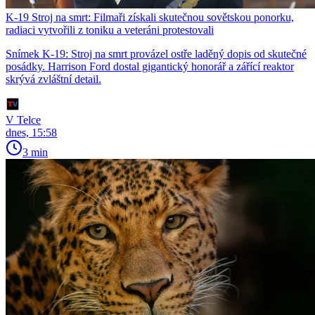
K-19 Stroj na smrt: Filmaři získali skutečnou sovětskou ponorku,
radiaci vytvořili z toniku a veteráni protestovali
Snímek K-19: Stroj na smrt provázel ostře laděný dopis od skutečné
posádky. Harrison Ford dostal gigantický honorář a zářící reaktor
skrývá zvláštní detail.
V Telce
dnes, 15:58
3 min