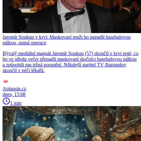
Jaromír Soukup v krvi: Maskovaní muži ho napadli basebalovou
pálkou, nutná operace
Bývalý mediální magnát Jaromír Soukup (57) skončil v krvi poté, co
ho ve středu večer přepadli maskovaní útočníci basebalovou pálkou
a způsobili mu tržná poranění. Někdejší majitel TV Barrandov
skončil v péči lékařů.
Aplausin.cz
dnes, 15:08
1 min