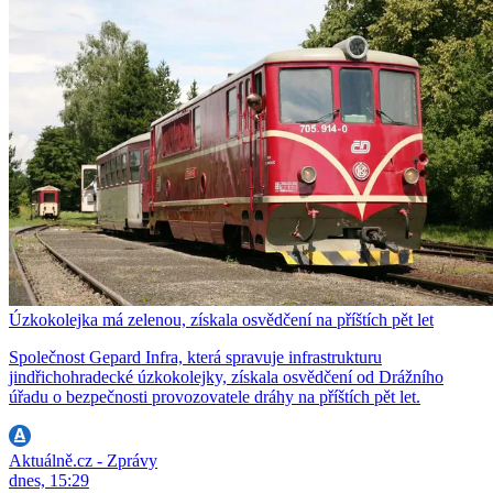
Úzkokolejka má zelenou, získala osvědčení na příštích pět let
Společnost Gepard Infra, která spravuje infrastrukturu
jindřichohradecké úzkokolejky, získala osvědčení od Drážního
úřadu o bezpečnosti provozovatele dráhy na příštích pět let.
Aktuálně.cz - Zprávy
dnes, 15:29