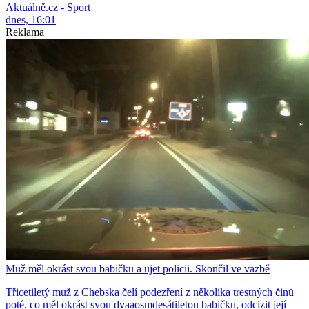
Aktuálně.cz - Sport
dnes, 16:01
Reklama
Muž měl okrást svou babičku a ujet policii. Skončil ve vazbě
Třicetiletý muž z Chebska čelí podezření z několika trestných činů
poté, co měl okrást svou dvaaosmdesátiletou babičku, odcizit její