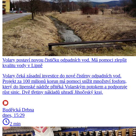
Volary postaví novou čističku odpadních vod. Má pomoci zlepšit
kvalitu vody v Lipně
Volary čeká zásadní investice do nové čistírny odpadních vod.
Projekt za 100 milionů korun má pomoci snížit množství fosforu,
který do lipenské nádrže přitéká Volarským potokem a podporuje
růst sinic. Dvě třetiny nákladů uhradí Jihočeský kraj.
Budějcká Drbna
dnes, 15:29
2 min