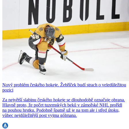
Nový problém českého hokeje. Žebříček budí strach o veledůležitou
pozici
Za největší slabinu českého hokeje se dlouhodobě označuje obrana.
Hlavně proto, že počet tuzemských beků v zámořské NHL prořídl
na pouhou hrstku. Podobně špatně už je na tom ale i střed útoku,
vůbec nejdůležitější post vyjma gólmana.