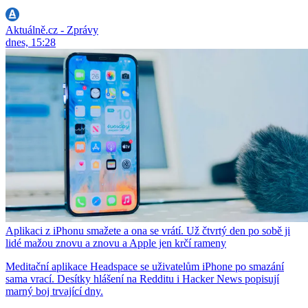
Aktuálně.cz - Zprávy
dnes, 15:28
Aplikaci z iPhonu smažete a ona se vrátí. Už čtvrtý den po sobě ji
lidé mažou znovu a znovu a Apple jen krčí rameny
Meditační aplikace Headspace se uživatelům iPhone po smazání
sama vrací. Desítky hlášení na Redditu i Hacker News popisují
marný boj trvající dny.