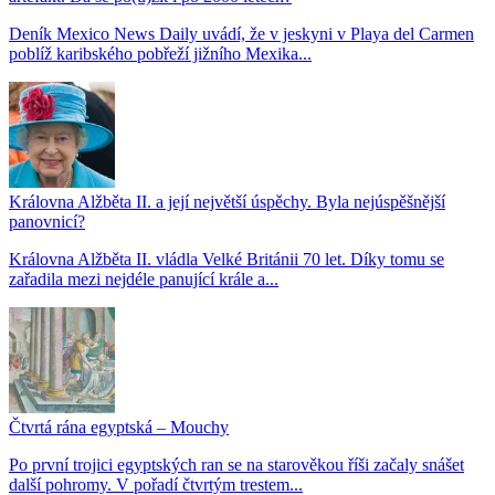
Deník Mexico News Daily uvádí, že v jeskyni v Playa del Carmen
poblíž karibského pobřeží jižního Mexika...
Královna Alžběta II. a její největší úspěchy. Byla nejúspěšnější
panovnicí?
Královna Alžběta II. vládla Velké Británii 70 let. Díky tomu se
zařadila mezi nejdéle panující krále a...
Čtvrtá rána egyptská – Mouchy
Po první trojici egyptských ran se na starověkou říši začaly snášet
další pohromy. V pořadí čtvrtým trestem...