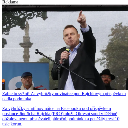
Reklama
Zabte tu sv*ni! Za výhrůžky novinářce pod Rajchlovým příspěvkem
padla podmínka
Za výhrůžky smrtí novinářce na Facebooku pod příspěvkem
poslance Jindřicha Rajchla (PRO) uložil Okresní soud v Děčíně
obžalovanému přispěvateli půlroční podmínku a peněžitý trest 10
tisíc korun.