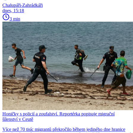
Chalupáři-Zahrádkáři
dnes, 15:18
3 min
Honičky s policií a zoufalství. Reportérka popisuje migrační
šílenství v Ceutě
Více než 70 tisíc migrantů překročilo během jediného dne hranice