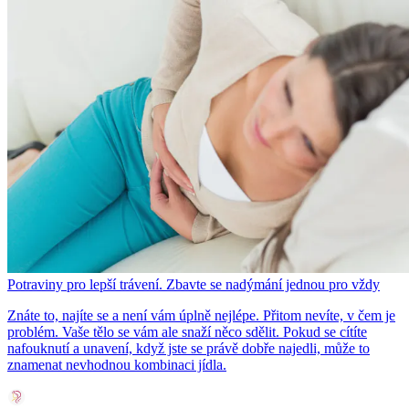
Potraviny pro lepší trávení. Zbavte se nadýmání jednou pro vždy
Znáte to, najíte se a není vám úplně nejlépe. Přitom nevíte, v čem je
problém. Vaše tělo se vám ale snaží něco sdělit. Pokud se cítíte
nafouknutí a unavení, když jste se právě dobře najedli, může to
znamenat nevhodnou kombinaci jídla.