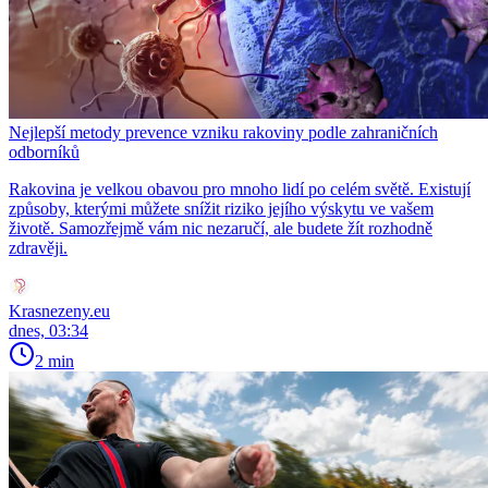
Nejlepší metody prevence vzniku rakoviny podle zahraničních
odborníků
Rakovina je velkou obavou pro mnoho lidí po celém světě. Existují
způsoby, kterými můžete snížit riziko jejího výskytu ve vašem
životě. Samozřejmě vám nic nezaručí, ale budete žít rozhodně
zdravěji.
Krasnezeny.eu
dnes, 03:34
2 min