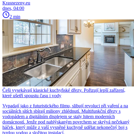
Krasnezeny.eu
dnes, 04:00
2 min
Češi vysekávají klasické kuchyňské dřezy. Pořizují lepší zařízení,
které ušetří spoustu času i vody
Vypadají jako z futuristického filmu, slibují revoluci při vaření a na
sociálních sítích sbírají miliony zhlédnutí. Multifunkční dřezy s
vodopádem a digitálním displejem se staly hitem moderních
domácností. Jenže pod nablýskaným povrchem se skrývá nečekaný
háček, který může z vaší vysněné kuchyně udělat nekonečný boj s
tvrdou vodou a složitou instalací.