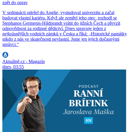
zpět do oprav
V sedmnácti odešel do Anglie, vystudoval univerzitu a začal
budovat vlastní kariéru. Když ale zemřel jeho otec, rozhodl se
Stephanos Germenis-Hildprandt vrátit do jižních Čech a převzít
odpovědnost za rodinné dědictví. Dnes spravuje jeden z
nejkrásnějších vodních zámků v Česku a říká: „Historické památky
nikdo z nás ve skutečnosti nevlastní. Jsme jen jejich dočasnými
správci.“
Aktuálně.cz - Magazín
dnes, 03:55