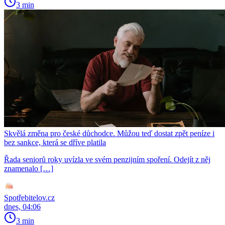
3 min
Skvělá změna pro české důchodce. Můžou teď dostat zpět peníze i
bez sankce, která se dříve platila
Řada seniorů roky uvízla ve svém penzijním spoření. Odejít z něj
znamenalo […]
Spotřebitelov.cz
dnes, 04:06
3 min