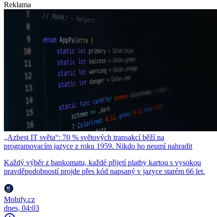
Reklama
„Azbest IT světa“: 70 % světových transakcí běží na
programovacím jazyce z roku 1959. Nikdo ho neumí nahradit
Každý výběr z bankomatu, každé přijetí platby kartou s vysokou
pravděpodobností projde přes kód napsaný v jazyce starém 66 let.
Mobify.cz
dnes, 04:03