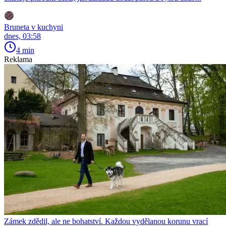
Bruneta v kuchyni
dnes, 03:58
4 min
Reklama
Zámek zdědil, ale ne bohatství. Každou vydělanou korunu vrací