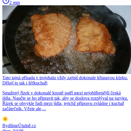
2 min
Tato tajná přísada v trojobalu vždy zajistí dokonale křupavou kůrku.
Dělají to tak i šéfkuchaři
Smažený řízek v dokonalé krustě patří mezi nejoblíbenější česká
jídla. Naučte se ho připravit tak, aby se doslova rozplýval na jazyku.
Řízek se obvykle řadí mezi jídla, jejichž přípravu zvládne i kuchař
začátečník. Vězte ale,...
BydlímeÚtulně.cz
dnes, 04:06