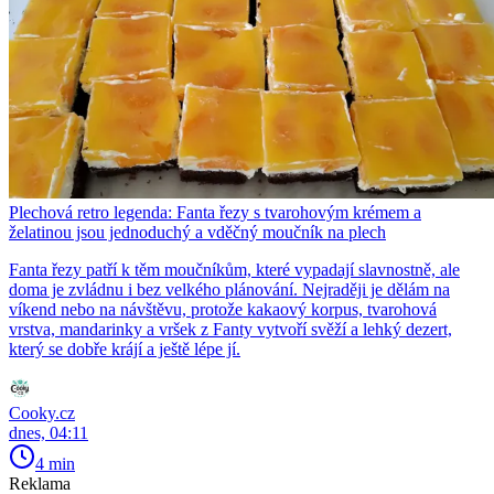
Plechová retro legenda: Fanta řezy s tvarohovým krémem a
želatinou jsou jednoduchý a vděčný moučník na plech
Fanta řezy patří k těm moučníkům, které vypadají slavnostně, ale
doma je zvládnu i bez velkého plánování. Nejraději je dělám na
víkend nebo na návštěvu, protože kakaový korpus, tvarohová
vrstva, mandarinky a vršek z Fanty vytvoří svěží a lehký dezert,
který se dobře krájí a ještě lépe jí.
Cooky.cz
dnes, 04:11
4 min
Reklama