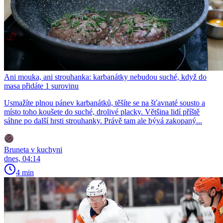
Ani mouka, ani strouhanka: karbanátky nebudou suché, když do
masa přidáte 1 surovinu
Usmažíte plnou pánev karbanátků, těšíte se na šťavnaté sousto a
místo toho koušete do suché, drolivé placky. Většina lidí příště
sáhne po další hrsti strouhanky. Právě tam ale bývá zakopaný...
Bruneta v kuchyni
dnes, 04:14
4 min