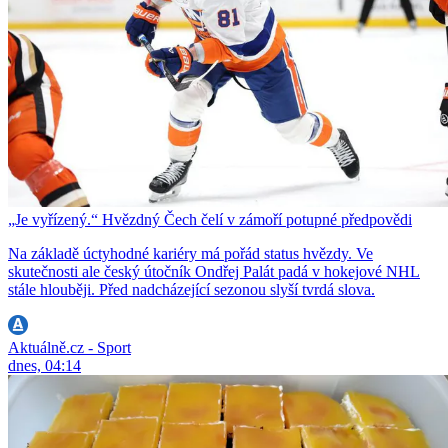
„Je vyřízený.“ Hvězdný Čech čelí v zámoří potupné předpovědi
Na základě úctyhodné kariéry má pořád status hvězdy. Ve
skutečnosti ale český útočník Ondřej Palát padá v hokejové NHL
stále hlouběji. Před nadcházející sezonou slyší tvrdá slova.
Aktuálně.cz - Sport
dnes, 04:14