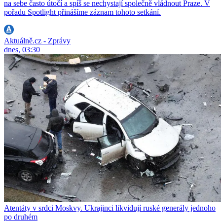
na sebe často útočí a spíš se nechystají společně vládnout Praze. V
pořadu Spotlight přinášíme záznam tohoto setkání.
Aktuálně.cz - Zprávy
dnes, 03:30
Atentáty v srdci Moskvy. Ukrajinci likvidují ruské generály jednoho
po druhém