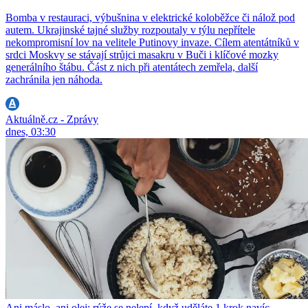
Bomba v restauraci, výbušnina v elektrické koloběžce či nálož pod
autem. Ukrajinské tajné služby rozpoutaly v týlu nepřítele
nekompromisní lov na velitele Putinovy invaze. Cílem atentátníků v
srdci Moskvy se stávají strůjci masakru v Buči i klíčové mozky
generálního štábu. Část z nich při atentátech zemřela, další
zachránila jen náhoda.
Aktuálně.cz - Zprávy
dnes, 03:30
Ani máslo, ani olej: rýže se nelepí, když uděláte 1 krok navíc