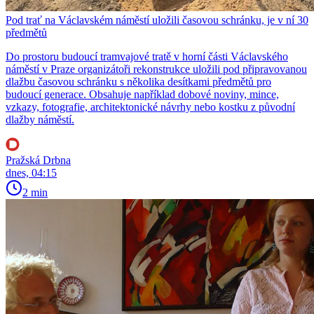
Pod trať na Václavském náměstí uložili časovou schránku, je v ní 30
předmětů
Do prostoru budoucí tramvajové tratě v horní části Václavského
náměstí v Praze organizátoři rekonstrukce uložili pod připravovanou
dlažbu časovou schránku s několika desítkami předmětů pro
budoucí generace. Obsahuje například dobové noviny, mince,
vzkazy, fotografie, architektonické návrhy nebo kostku z původní
dlažby náměstí.
Pražská Drbna
dnes, 04:15
2 min