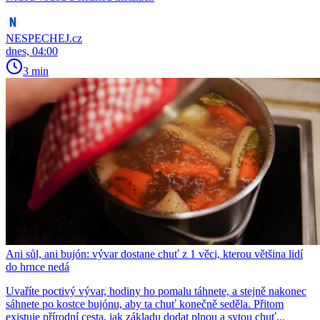
NESPECHEJ.cz
dnes, 04:00
3 min
Ani sůl, ani bujón: vývar dostane chuť z 1 věci, kterou většina lidí
do hrnce nedá
Uvaříte poctivý vývar, hodiny ho pomalu táhnete, a stejně nakonec
sáhnete po kostce bujónu, aby ta chuť konečně seděla. Přitom
existuje přírodní cesta, jak základu dodat plnou a sytou chuť...