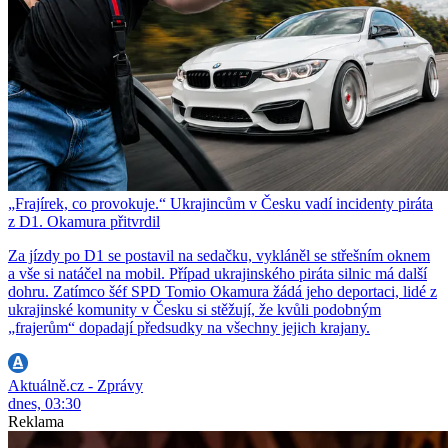
„Frajírek, co provokuje.“ Ukrajincům v Česku vadí incidenty piráta
z D1. Okamura přitvrdil
Za jízdy po D1 se postavil na sedačku, vykláněl se střešním oknem
a vše si natáčel na mobil. Případ ukrajinského piráta silnic má další
dohru. Zatímco šéf SPD Tomio Okamura žádá jeho deportaci, lidé z
ukrajinské komunity v Česku si stěžují, že kvůli podobným
„frajerům“ dopadají předsudky na všechny jejich krajany.
Aktuálně.cz - Zprávy
dnes, 03:30
Reklama