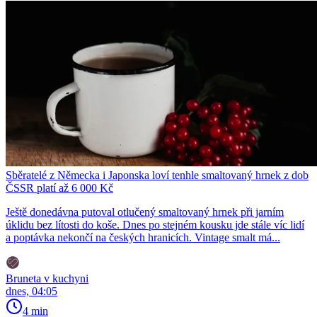
Sběratelé z Německa i Japonska loví tenhle smaltovaný hrnek z dob
ČSSR platí až 6 000 Kč
Ještě donedávna putoval otlučený smaltovaný hrnek při jarním
úklidu bez lítosti do koše. Dnes po stejném kousku jde stále víc lidí
a poptávka nekončí na českých hranicích. Vintage smalt má...
Bruneta v kuchyni
dnes, 04:05
4 min