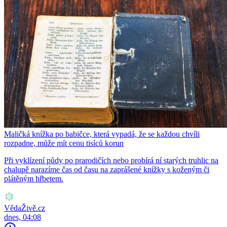
Maličká knížka po babičce, která vypadá, že se každou chvíli
rozpadne, může mít cenu tisíců korun
Při vyklízení půdy po prarodičích nebo probírá ní starých truhlic na
chalupě narazíme čas od času na zaprášené knížky s koženým či
plátěným hřbetem.
VědaŽivě.cz
dnes, 04:08