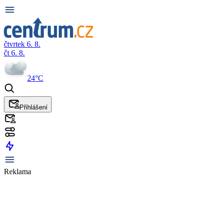
čtvrtek 6. 8.
čt 6. 8.
24°C
Přihlášení
Reklama