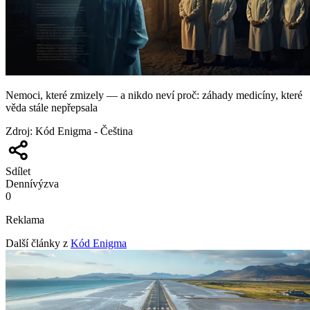
Nemoci, které zmizely — a nikdo neví proč: záhady medicíny, které
věda stále nepřepsala
Zdroj
:
Kód Enigma - Čeština
Sdílet
Denní
výzva
0
Reklama
Další články z
Kód Enigma