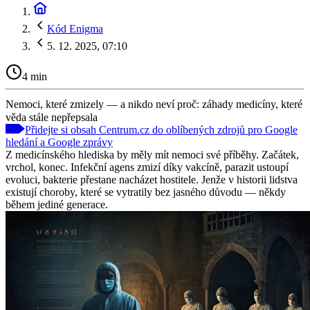
Kód Enigma
5. 12. 2025, 07:10
4 min
Nemoci, které zmizely — a nikdo neví proč: záhady medicíny, které
věda stále nepřepsala
Přidejte si obsah Centrum.cz do oblíbených zdrojů pro Google
hledání a Google zprávy
Z medicínského hlediska by měly mít nemoci své příběhy. Začátek,
vrchol, konec. Infekční agens zmizí díky vakcíně, parazit ustoupí
evoluci, bakterie přestane nacházet hostitele. Jenže v historii lidstva
existují choroby, které se vytratily bez jasného důvodu — někdy
během jediné generace.