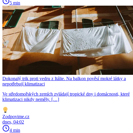
5 min
Dokonalý trik proti vedru z Itálie. Na balkon pověsí mokré látky a
nepotřebují klimatizaci
Ve středomořských zemích zvládají tropické dny i domácnosti, které
klimatizaci nikdy neměly. […]
Zodpovime.cz
dnes, 04:02
4 min