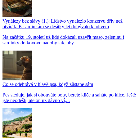
Vynálezy bez slávy (1.): Lidstvo vynalezlo konzervu dřív než
otvírák. K sardinkám se desítky let dobývalo kladivem
Na začátku 19. století už lidé dokázali uzavřít maso, zeleninu i
sardinky do kovové nádoby tak, aby...
Co se odehrává v hlavě psa, když zůstane sám
Pes sleduje, jak si obouváte boty, berete klíče a saháte po klice. Ještě
jste neodešli, ale on už dávno ví,...