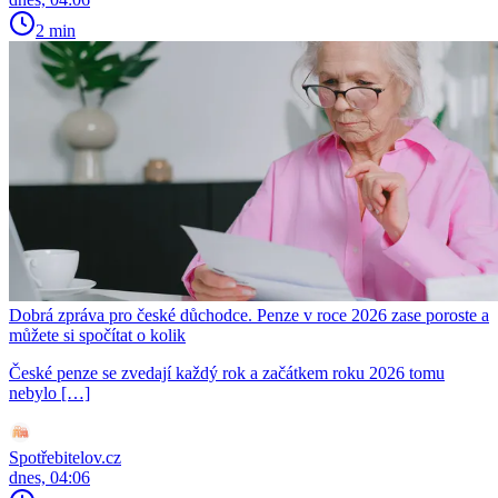
2 min
Dobrá zpráva pro české důchodce. Penze v roce 2026 zase poroste a
můžete si spočítat o kolik
České penze se zvedají každý rok a začátkem roku 2026 tomu
nebylo […]
Spotřebitelov.cz
dnes, 04:06