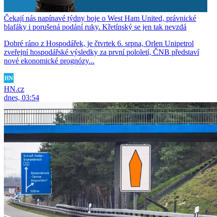
Čekají nás napínavé týdny boje o West Ham United, právnické
blafáky i porušená podání ruky. Křetínský se jen tak nevzdá
Dobré ráno z Hospodářek, je čtvrtek 6. srpna, Orlen Unipetrol
zveřejní hospodářské výsledky za první pololetí, ČNB představí
nové ekonomické prognózy...
HN.cz
dnes, 03:54