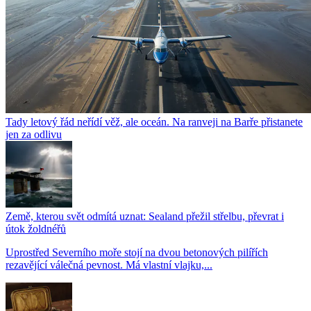
Tady letový řád neřídí věž, ale oceán. Na ranveji na Barře přistanete
jen za odlivu
Země, kterou svět odmítá uznat: Sealand přežil střelbu, převrat i
útok žoldnéřů
Uprostřed Severního moře stojí na dvou betonových pilířích
rezavějící válečná pevnost. Má vlastní vlajku,...