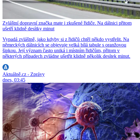
Zvláštní dopravní značka mate i zkušené řidiče. Na dálnici přitom
ušetří klidně desítky minut
Vypadá zvláštně, jako kdyby si z řidičů chtěl někdo vystřelit. Na
německých dálnicích se objevuje velká bílá tabule s oranžovou
šipkou. Její význam často uniká i místním řidičům, přitom v
některých případech zvládne ušetřit klidně několik desítek minut.
Aktuálně.cz - Zprávy
dnes, 03:45