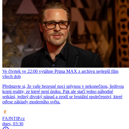
Ve čtvrtek ve 22:00 vytáhne Prima MAX z archivu nejlepší film
všech dob
Představte si, že vaše bezesné noci splynou v nekonečnou, šedivou
kopii reality, ze které není úniku. Pak ale stačí jedno náhodné
setkání, jediný divoký nápad a zrodí se brutální společenství, které
otřese základy moderního světa.
FAJNTIP.cz
dnes, 03:30