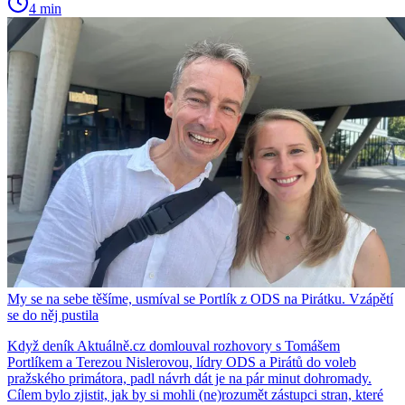
4 min
My se na sebe těšíme, usmíval se Portlík z ODS na Pirátku. Vzápětí
se do něj pustila
Když deník Aktuálně.cz domlouval rozhovory s Tomášem
Portlíkem a Terezou Nislerovou, lídry ODS a Pirátů do voleb
pražského primátora, padl návrh dát je na pár minut dohromady.
Cílem bylo zjistit, jak by si mohli (ne)rozumět zástupci stran, které