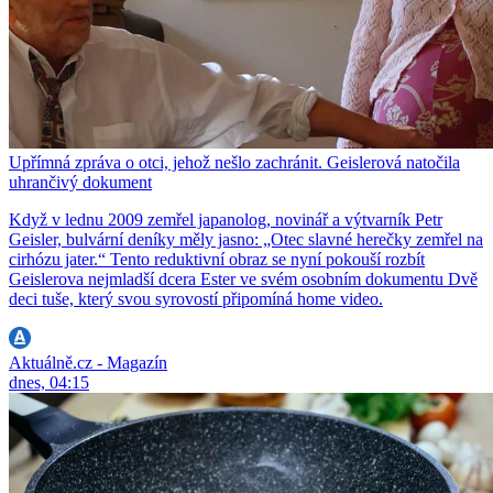
Upřímná zpráva o otci, jehož nešlo zachránit. Geislerová natočila
uhrančivý dokument
Když v lednu 2009 zemřel japanolog, novinář a výtvarník Petr
Geisler, bulvární deníky měly jasno: „Otec slavné herečky zemřel na
cirhózu jater.“ Tento reduktivní obraz se nyní pokouší rozbít
Geislerova nejmladší dcera Ester ve svém osobním dokumentu Dvě
deci tuše, který svou syrovostí připomíná home video.
Aktuálně.cz - Magazín
dnes, 04:15