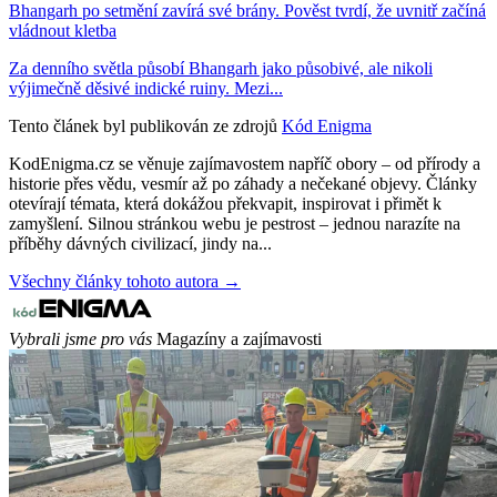
Bhangarh po setmění zavírá své brány. Pověst tvrdí, že uvnitř začíná
vládnout kletba
Za denního světla působí Bhangarh jako působivé, ale nikoli
výjimečně děsivé indické ruiny. Mezi...
Tento článek byl publikován ze zdrojů
Kód Enigma
KodEnigma.cz se věnuje zajímavostem napříč obory – od přírody a
historie přes vědu, vesmír až po záhady a nečekané objevy. Články
otevírají témata, která dokážou překvapit, inspirovat i přimět k
zamyšlení. Silnou stránkou webu je pestrost – jednou narazíte na
příběhy dávných civilizací, jindy na...
Všechny články tohoto autora →
Vybrali jsme pro vás
Magazíny a zajímavosti