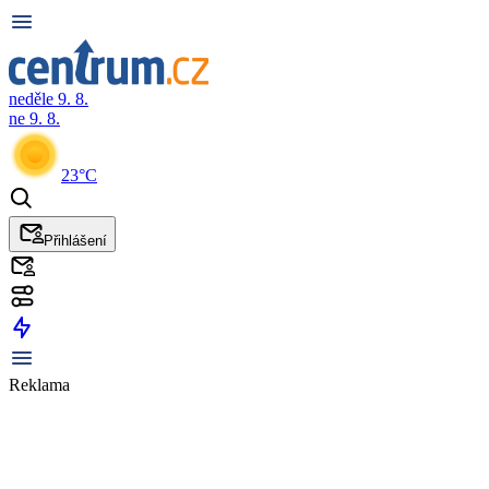
neděle 9. 8.
ne 9. 8.
23°C
Přihlášení
Reklama