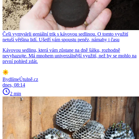
Češi vymysleli geniální trik s kávovou sedlinou. O tomto využití
netuší většina lidí. Ušetří vám spoustu peněz, námahy i času
Kávovou sedlinu, která vám zůstane na dně šálku, rozhodně
nevyhazujte. Má mnohem univerzálnější využití, než by se mohlo na
první pohled zdát.
BydlímeÚtulně.cz
dnes, 08:14
2 min