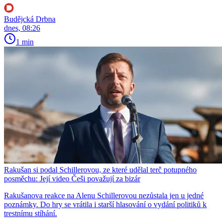
Budějcká Drbna
dnes, 08:26
1 min
Rakušan si podal Schillerovou, ze které udělal terč potupného
posměchu: Její video Češi považují za bizár
Rakušanova reakce na Alenu Schillerovou nezůstala jen u jedné
poznámky. Do hry se vrátila i starší hlasování o vydání politiků k
trestnímu stíhání.