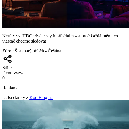
Netflix vs. HBO: dvě cesty k příběhům – a proč každá mění, co
vlastně chceme sledovat
Zdroj
:
Šťavnatý příběh - Čeština
Sdílet
Denní
výzva
0
Reklama
Další články z
Kód Enigma