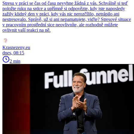
Stresu v práci se čas od času nevyhne žádná z vás. Schválně si teď
položte ruku na srdce a upřímně si odpovězte, kdy jste naposledy
zažily klidný den v práci, kdy vás nic nerozčílilo, netrápilo ani
nestresovalo. Správě, už si ani nepamatujete, viďte? Stresové situace
v pracovním prostřední sice neovlivníte, ale rozhodně můžete
ovlivnit vaší reakci na ně.
Krasnezeny.eu
dnes, 08:15
2 min