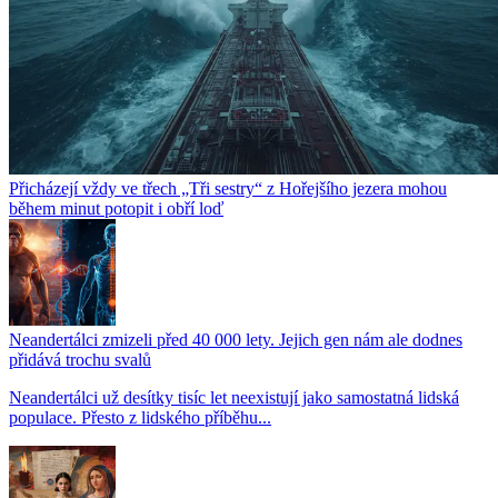
Přicházejí vždy ve třech „Tři sestry“ z Hořejšího jezera mohou
během minut potopit i obří loď
Neandertálci zmizeli před 40 000 lety. Jejich gen nám ale dodnes
přidává trochu svalů
Neandertálci už desítky tisíc let neexistují jako samostatná lidská
populace. Přesto z lidského příběhu...