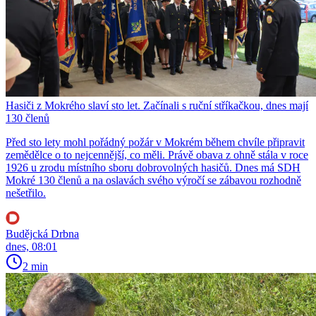
Hasiči z Mokrého slaví sto let. Začínali s ruční stříkačkou, dnes mají
130 členů
Před sto lety mohl pořádný požár v Mokrém během chvíle připravit
zemědělce o to nejcennější, co měli. Právě obava z ohně stála v roce
1926 u zrodu místního sboru dobrovolných hasičů. Dnes má SDH
Mokré 130 členů a na oslavách svého výročí se zábavou rozhodně
nešetřilo.
Budějcká Drbna
dnes, 08:01
2 min