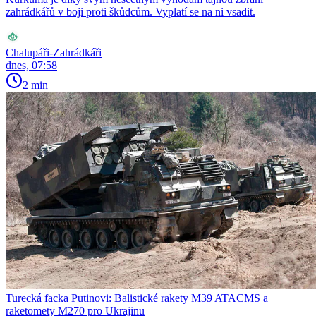
zahrádkářů v boji proti škůdcům. Vyplatí se na ni vsadit.
Chalupáři-Zahrádkáři
dnes, 07:58
2 min
Turecká facka Putinovi: Balistické rakety M39 ATACMS a
raketomety M270 pro Ukrajinu