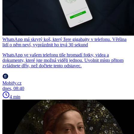
WhatsApp má skrytý koš, který žere gigabajty v telefonu. Většina
lidí o něm neví, vyprázdnit ho trvá 30 sekund
WhatsApp ve vašem telefonu tiše hromadí fotky, videa a
dokumenty, které jste možná viděli jednou. Uvolnit místo přitom
zvládnete dřív, než dočtete tento odstavec.
Mobify.cz
dnes, 08:40
4 min