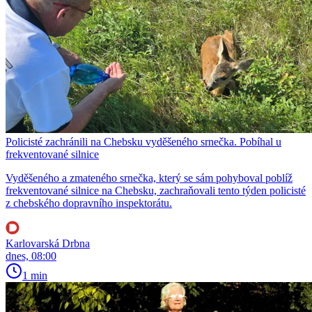
Policisté zachránili na Chebsku vyděšeného srnečka. Pobíhal u
frekventované silnice
Vyděšeného a zmateného srnečka, který se sám pohyboval poblíž
frekventované silnice na Chebsku, zachraňovali tento týden policisté
z chebského dopravního inspektorátu.
Karlovarská Drbna
dnes, 08:00
1 min