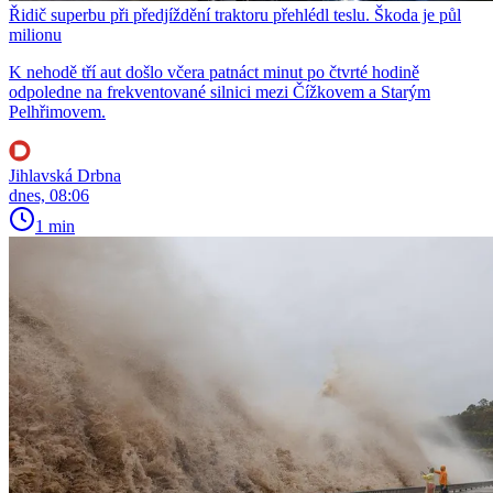
Řidič superbu při předjíždění traktoru přehlédl teslu. Škoda je půl
milionu
K nehodě tří aut došlo včera patnáct minut po čtvrté hodině
odpoledne na frekventované silnici mezi Čížkovem a Starým
Pelhřimovem.
Jihlavská Drbna
dnes, 08:06
1 min