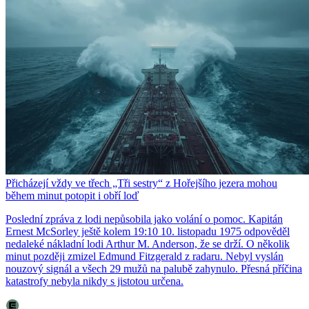
Přicházejí vždy ve třech „Tři sestry“ z Hořejšího jezera mohou
během minut potopit i obří loď
Poslední zpráva z lodi nepůsobila jako volání o pomoc. Kapitán
Ernest McSorley ještě kolem 19:10 10. listopadu 1975 odpověděl
nedaleké nákladní lodi Arthur M. Anderson, že se drží. O několik
minut později zmizel Edmund Fitzgerald z radaru. Nebyl vyslán
nouzový signál a všech 29 mužů na palubě zahynulo. Přesná příčina
katastrofy nebyla nikdy s jistotou určena.