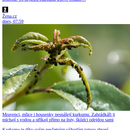
Žena.cz
dnes, 07:59
Mravenci, mšice i housenky nesnášejí kurkumu. Zahrádkáři ji
míchají s vodou a stříkají přímo na listy, škůdci odejdou sami
Kurkuma je díky svým nesčetným výhodám tajnou zbraní