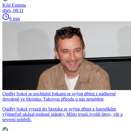
Kód Enigma
dnes, 08:11
6 min
Ondřej Sokol se pochlubil fotkami se svými dětmi z nádherné
dovolené ve Skotsku: Takovou přírodu u nás nenajdete
Ondřej Sokol vyrazil do Skotska se svými dětmi a fanouškům
výjimečně ukázal rodinné snímky. Místo tropů zvolili útesy, vítr a
severní pobřeží.