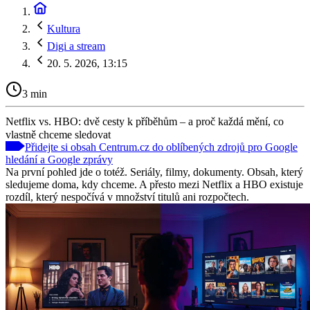
Kultura
Digi a stream
20. 5. 2026, 13:15
3 min
Netflix vs. HBO: dvě cesty k příběhům – a proč každá mění, co
vlastně chceme sledovat
Přidejte si obsah Centrum.cz do oblíbených zdrojů pro Google
hledání a Google zprávy
Na první pohled jde o totéž. Seriály, filmy, dokumenty. Obsah, který
sledujeme doma, kdy chceme. A přesto mezi Netflix a HBO existuje
rozdíl, který nespočívá v množství titulů ani rozpočtech.