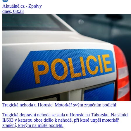
Aktuálně.cz - Zprávy
dnes, 08:28
Tragická nehoda u Horusic. Motorkář svým zraněním podlehl
Tragická dopravní nehoda se stala u Horusic na Táborsku. Na silnici
II/603 v katastru obce došlo k nehodě, při které utrpěl motorkář
zranění, kterým na místě podlehl.