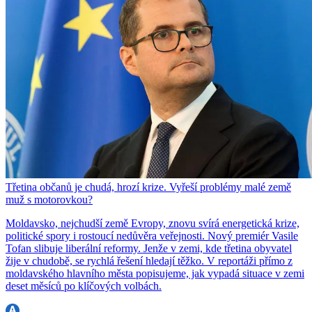
Třetina občanů je chudá, hrozí krize. Vyřeší problémy malé země
muž s motorovkou?
Moldavsko, nejchudší země Evropy, znovu svírá energetická krize,
politické spory i rostoucí nedůvěra veřejnosti. Nový premiér Vasile
Tofan slibuje liberální reformy. Jenže v zemi, kde třetina obyvatel
žije v chudobě, se rychlá řešení hledají těžko. V reportáži přímo z
moldavského hlavního města popisujeme, jak vypadá situace v zemi
deset měsíců po klíčových volbách.