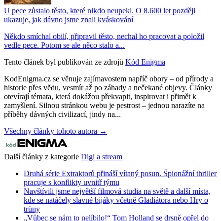
U pece zůstalo těsto, které nikdo neupekl. O 8.600 let později
ukazuje, jak dávno jsme znali kváskování
Někdo smíchal obilí, připravil těsto, nechal ho pracovat a položil
vedle pece. Potom se ale něco stalo a...
Tento článek byl publikován ze zdrojů
Kód Enigma
KodEnigma.cz se věnuje zajímavostem napříč obory – od přírody a
historie přes vědu, vesmír až po záhady a nečekané objevy. Články
otevírají témata, která dokážou překvapit, inspirovat i přimět k
zamyšlení. Silnou stránkou webu je pestrost – jednou narazíte na
příběhy dávných civilizací, jindy na...
Všechny články tohoto autora →
Další články z kategorie
Digi a stream
Druhá série Extraktorů přináší vítaný posun. Špionážní thriller
pracuje s konflikty uvnitř týmu
Navštívili jsme největší filmová studia na světě a další místa,
kde se natáčely slavné bijáky včetně Gladiátora nebo Hry o
trůny
„Vůbec se nám to nelíbilo!“ Tom Holland se drsně opřel do