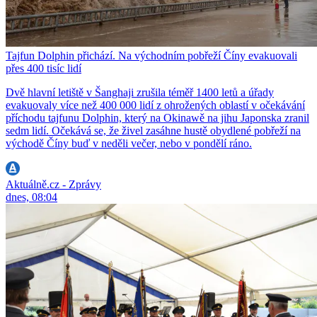
Tajfun Dolphin přichází. Na východním pobřeží Číny evakuovali
přes 400 tisíc lidí
Dvě hlavní letiště v Šanghaji zrušila téměř 1400 letů a úřady
evakuovaly více než 400 000 lidí z ohrožených oblastí v očekávání
příchodu tajfunu Dolphin, který na Okinawě na jihu Japonska zranil
sedm lidí. Očekává se, že živel zasáhne hustě obydlené pobřeží na
východě Číny buď v neděli večer, nebo v pondělí ráno.
Aktuálně.cz - Zprávy
dnes, 08:04