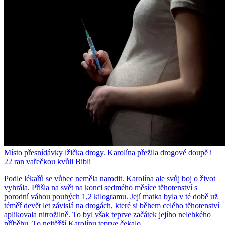
Místo přesnídávky lžička drogy. Karolína přežila drogové doupě i
22 ran vařečkou kvůli Bibli
Podle lékařů se vůbec neměla narodit. Karolína ale svůj boj o život
vyhrála. Přišla na svět na konci sedmého měsíce těhotenství s
porodní váhou pouhých 1,2 kilogramu. Její matka byla v té době už
téměř devět let závislá na drogách, které si během celého těhotenství
aplikovala nitrožilně. To byl však teprve začátek jejího nelehkého
příběhu. To nejtěžší Karolínu teprve čekalo…