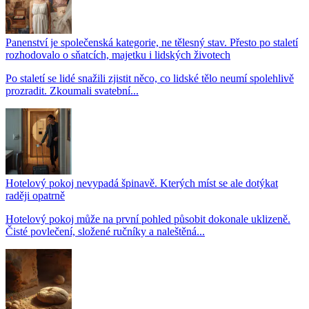
Panenství je společenská kategorie, ne tělesný stav. Přesto po staletí
rozhodovalo o sňatcích, majetku i lidských životech
Po staletí se lidé snažili zjistit něco, co lidské tělo neumí spolehlivě
prozradit. Zkoumali svatební...
Hotelový pokoj nevypadá špinavě. Kterých míst se ale dotýkat
raději opatrně
Hotelový pokoj může na první pohled působit dokonale uklizeně.
Čisté povlečení, složené ručníky a naleštěná...