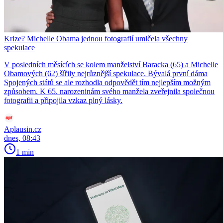
Krize? Michelle Obama jednou fotografií umlčela všechny
spekulace
V posledních měsících se kolem manželství Baracka (65) a Michelle
Obamových (62) šířily nejrůznější spekulace. Bývalá první dáma
Spojených států se ale rozhodla odpovědět tím nejlepším možným
způsobem. K 65. narozeninám svého manžela zveřejnila společnou
fotografii a připojila vzkaz plný lásky.
Aplausin.cz
dnes, 08:43
1 min