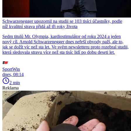
Schwarzenegger upozornil na studii se 103 tisíci účastníky, podle
níž kvalitní strava přidá až tři roky života
Sedm titulů Mr. Olympia, kardiostimulátor od roku 2024 a jeden
nový cíl. Arnold Schwarzenegger dnes neřeší obvody paží, ale to,
jak se dožít víc než sta let. Ve svém newsletteru proto rozebral studii,
která sledovala stravu více než sta tisíc lidí po dobu deseti let.
SportWin
dnes, 08:14
2 min
Reklama