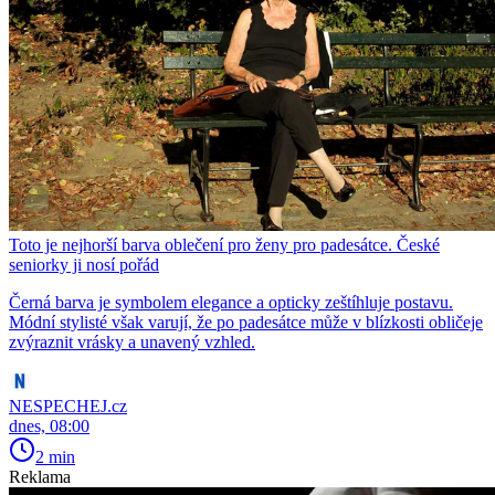
Toto je nejhorší barva oblečení pro ženy pro padesátce. České
seniorky ji nosí pořád
Černá barva je symbolem elegance a opticky zeštíhluje postavu.
Módní stylisté však varují, že po padesátce může v blízkosti obličeje
zvýraznit vrásky a unavený vzhled.
NESPECHEJ.cz
dnes, 08:00
2 min
Reklama