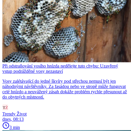
Při odstraňování vosího hnízda nedělejte tuto chybu: Uzavřený
vstup podrážděné vosy nezastaví
Vosy zalétávající do jedné škvíry pod střechou nemusí být jen
náhodnými návštěvníky. Za fasádou nebo ve stropě může fungovat
celé hnízdo a neuvážený zásah dokáže problém rychle přesunout až
do obytných místností.
Trendy Život
dnes, 08:13
3 min