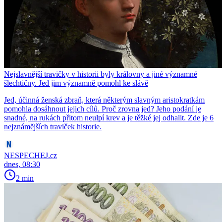
Nejslavnější travičky v historii byly královny a jiné významné
šlechtičny. Jed jim významně pomohl ke slávě
Jed, účinná ženská zbraň, která některým slavným aristokratkám
pomohla dosáhnout jejich cílů. Proč zrovna jed? Jeho podání je
snadné, na rukách přitom neulpí krev a je těžké jej odhalit. Zde je 6
nejznámějších traviček historie.
NESPECHEJ.cz
dnes, 08:30
2 min