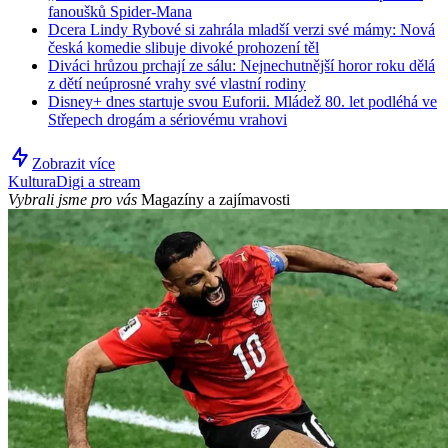
fanoušků Spider-Mana
Dcera Lindy Rybové si zahrála mladší verzi své mámy: Nová
česká komedie slibuje divoké prohození těl
Diváci hrůzou prchají ze sálu: Nejnechutnější horor roku dělá
z dětí neúprosné vrahy své vlastní rodiny
Disney+ dnes startuje svou Euforii. Mládež 80. let podléhá ve
Střepech drogám a sériovému vrahovi
Zobrazit více
Kultura
Digi a stream
Vybrali jsme pro vás
Magazíny a zajímavosti