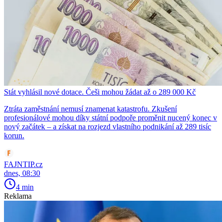
Stát vyhlásil nové dotace. Češi mohou žádat až o 289 000 Kč
Ztráta zaměstnání nemusí znamenat katastrofu. Zkušení
profesionálové mohou díky státní podpoře proměnit nucený konec v
nový začátek – a získat na rozjezd vlastního podnikání až 289 tisíc
korun.
FAJNTIP.cz
dnes, 08:30
4 min
Reklama