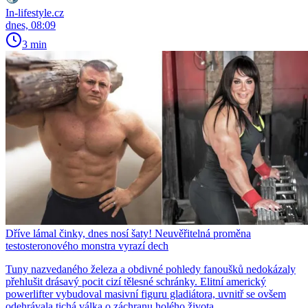
In-lifestyle.cz
dnes, 08:09
3 min
Dříve lámal činky, dnes nosí šaty! Neuvěřitelná proměna
testosteronového monstra vyrazí dech
Tuny nazvedaného železa a obdivné pohledy fanoušků nedokázaly
přehlušit drásavý pocit cizí tělesné schránky. Elitní americký
powerlifter vybudoval masivní figuru gladiátora, uvnitř se ovšem
odehrávala tichá válka o záchranu holého života.