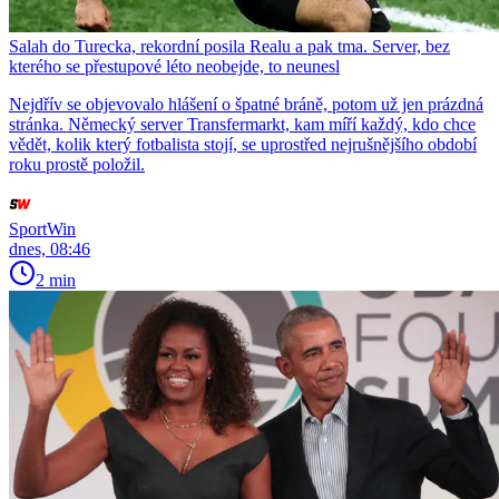
Salah do Turecka, rekordní posila Realu a pak tma. Server, bez
kterého se přestupové léto neobejde, to neunesl
Nejdřív se objevovalo hlášení o špatné bráně, potom už jen prázdná
stránka. Německý server Transfermarkt, kam míří každý, kdo chce
vědět, kolik který fotbalista stojí, se uprostřed nejrušnějšího období
roku prostě položil.
SportWin
dnes, 08:46
2 min