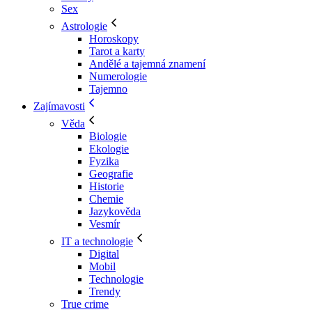
Sex
Astrologie
Horoskopy
Tarot a karty
Andělé a tajemná znamení
Numerologie
Tajemno
Zajímavosti
Věda
Biologie
Ekologie
Fyzika
Geografie
Historie
Chemie
Jazykověda
Vesmír
IT a technologie
Digital
Mobil
Technologie
Trendy
True crime