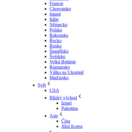
Francie
Chorvatsko
Island
Itálie
Německo
Polsko
Rakousko
Řecko
Rusko
Španělsko
Švédsko
Velká Británie
Rumunsko
Válka na Ukrajině
Maďarsko
Svět
USA
Blízký východ
Izrael
Palestina
Asie
Čína
Jižní Korea