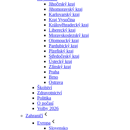
Jihočeský kraj
Jihomoravský kraj
Karlovarský kraj
Kraj Vysočina
Králověhradecký kraj
Liberecký kraj
Moravskoslezský kraj
Olomoucký kraj
Pardubický kraj
Plzeňský kraj
Středočeský kraj
Ústecký kraj
Zlínský kraj
Praha
Brno
Ostrava
Školství
Zdravotnictví
Politika
O počasí
Volby 2026
Zahraničí
Evropa
Slovensko