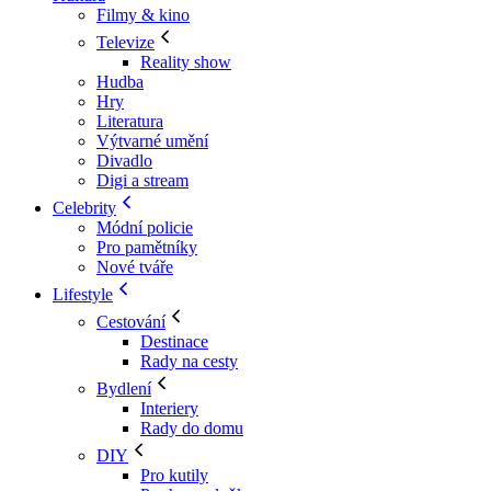
Filmy & kino
Televize
Reality show
Hudba
Hry
Literatura
Výtvarné umění
Divadlo
Digi a stream
Celebrity
Módní policie
Pro pamětníky
Nové tváře
Lifestyle
Cestování
Destinace
Rady na cesty
Bydlení
Interiery
Rady do domu
DIY
Pro kutily