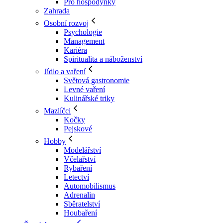
Pro hospodyňky
Zahrada
Osobní rozvoj
Psychologie
Management
Kariéra
Spiritualita a náboženství
Jídlo a vaření
Světová gastronomie
Levné vaření
Kulinářské triky
Mazlíčci
Kočky
Pejskové
Hobby
Modelářství
Včelařství
Rybaření
Letectví
Automobilismus
Adrenalin
Sběratelství
Houbaření