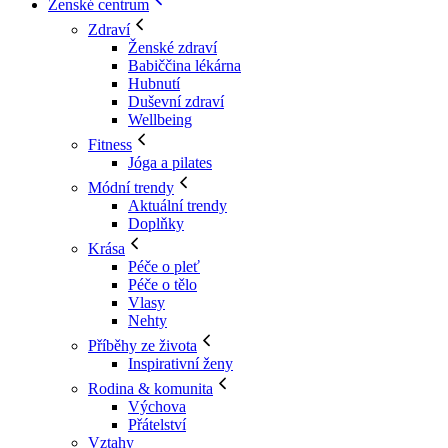
Ženské centrum
Zdraví
Ženské zdraví
Babiččina lékárna
Hubnutí
Duševní zdraví
Wellbeing
Fitness
Jóga a pilates
Módní trendy
Aktuální trendy
Doplňky
Krása
Péče o pleť
Péče o tělo
Vlasy
Nehty
Příběhy ze života
Inspirativní ženy
Rodina & komunita
Výchova
Přátelství
Vztahy