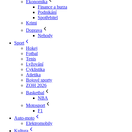
Ekonomika
Finance a burza
Podnikání
Spotřebitel
Krimi
Doprava
Nehody
Sport
Hokej
Fotbal
Tenis
Lyžování
Cyklistika
Atletika
Bojové sporty
ZOH 2026
Basketbal
NBA
Motosport
F1
Auto-moto
Elektromobily
Kultura