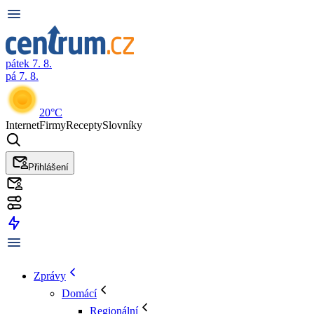
pátek 7. 8.
pá 7. 8.
20°C
Internet
Firmy
Recepty
Slovníky
Přihlášení
Zprávy
Domácí
Regionální