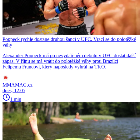
Poppeck rychle dostane druhou šanci v UFC. Vrací se do polotěžké
váhy
Alexander Poppeck má po nevydařeném debutu v UFC dostat další
zápas. V říjnu se má vrátit do polotěžké váhy proti Brazilci
Felipemu Francovi, který naposledy vyhrál na TKO.
MMAMAG.cz
dnes, 12:05
1 min