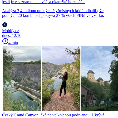
jestli je v seznamu i ten váš, a okamžitě ho změňte
Analýza 3,4 milionu uniklých čtyřmístných kódů odhalila, že
pouhých 20 kombinací pokrývá 27 % všech PINů ve vzorku.
Mobify.cz
dnes, 12:16
4 min
Český Grand Canyon láká na velkolepou podívanou: Ukrývá