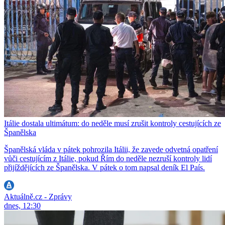
Itálie dostala ultimátum: do neděle musí zrušit kontroly cestujících ze
Španělska
Španělská vláda v pátek pohrozila Itálii, že zavede odvetná opatření
vůči cestujícím z Itálie, pokud Řím do neděle nezruší kontroly lidí
přijíždějících ze Španělska. V pátek o tom napsal deník El País.
Aktuálně.cz - Zprávy
dnes, 12:30