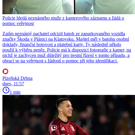
Policie hledá neznámého muže z kamerového záznamu a žádá o
pomoc veřejnost
Zatím neznámý pachatel odcizil batoh ze zaparkovaného vozidla
značky Škoda v Plánici na Klatovsku. Majitel měl v batohu osobní
doklady, finanční hotovost a platební karty. Ty následně někdo
použil k výběru peněz. Policie má k dispozici fotografie z kamer, na
nichž je zachycen muž důležitý pro trestní řízení v tomto případu, a
obrací se na veřejnost s žádostí o pomoc při jeho identifikaci.
Plzeňská Drbna
dnes, 11:57
1 min