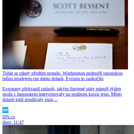
Tohle se nikdy předtím nestalo. Washington podpořil japonskou
měnu prodejem eur místo dolarů, Evropu to zaskočilo
Evropany překvapil způsob, jakým Spojené státy minulý týden
spolu s Japonskem intervenovaly na podporu kurzu jenu. Místo
dolarů totiž prodávaly eura,...
HN.cz
dnes, 11:47