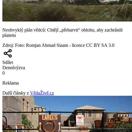
Neobvyklý plán vědců: Chtějí „přebarvit“ oblohu, aby zachránili
planetu
Zdroj
:
Foto: Romjan Ahmad Siaam - licence CC BY SA 3.0
Sdílet
Denní
výzva
0
Reklama
Další články z
VědaŽivě.cz