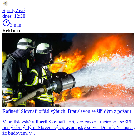
SportyŽivě
dnes, 12:28
3 min
Reklama
Rafinerií Slovnaft otřásl výbuch, Bratislavou se šíří dým z požáru
V bratislavské rafinerii Slovnaft hoří, slovenskou metropolí se šíří
hustý černý dým. Slovenský zpravodajský server Denník N napsal,
že budovami v...