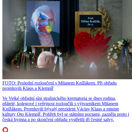
FOTO: Poslední rozloučení s Milanem Knížákem. Při obřadu
promluvili Klaus a Klempíř
Ve Velké obřadní síni strašnického krematoria se dnes rodina,
přátelé, kolegové i veřejnost rozloučili s výtvarníkem Milanem
Knížákem. Promluvili bývalý prezident Václav Klaus a ministr
kultury Oto Klempíř. Pohřeb byl se státními poctami, zazněla proto i
česká hymna a po skončení obřadu vystřelili tři čestné salvy.