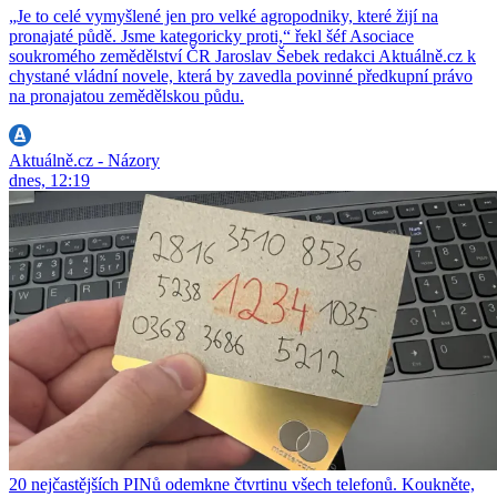
„Je to celé vymyšlené jen pro velké agropodniky, které žijí na
pronajaté půdě. Jsme kategoricky proti,“ řekl šéf Asociace
soukromého zemědělství ČR Jaroslav Šebek redakci Aktuálně.cz k
chystané vládní novele, která by zavedla povinné předkupní právo
na pronajatou zemědělskou půdu.
Aktuálně.cz - Názory
dnes, 12:19
20 nejčastějších PINů odemkne čtvrtinu všech telefonů. Koukněte,