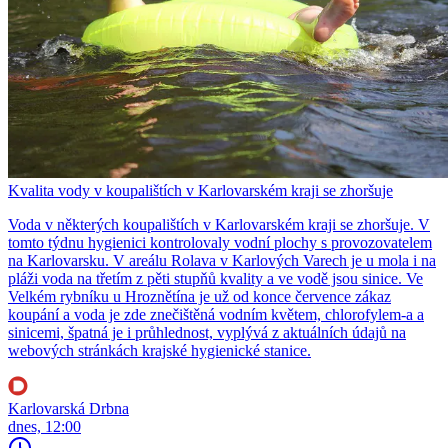
Kvalita vody v koupalištích v Karlovarském kraji se zhoršuje
Voda v některých koupalištích v Karlovarském kraji se zhoršuje. V
tomto týdnu hygienici kontrolovaly vodní plochy s provozovatelem
na Karlovarsku. V areálu Rolava v Karlových Varech je u mola i na
pláži voda na třetím z pěti stupňů kvality a ve vodě jsou sinice. Ve
Velkém rybníku u Hroznětína je už od konce července zákaz
koupání a voda je zde znečištěná vodním květem, chlorofylem-a a
sinicemi, špatná je i průhlednost, vyplývá z aktuálních údajů na
webových stránkách krajské hygienické stanice.
Karlovarská Drbna
dnes, 12:00