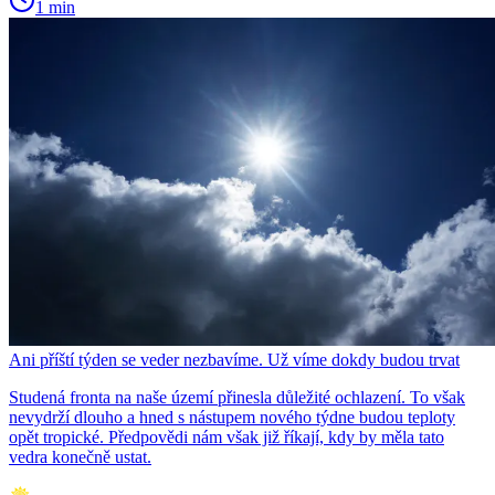
1 min
Ani příští týden se veder nezbavíme. Už víme dokdy budou trvat
Studená fronta na naše území přinesla důležité ochlazení. To však
nevydrží dlouho a hned s nástupem nového týdne budou teploty
opět tropické. Předpovědi nám však již říkají, kdy by měla tato
vedra konečně ustat.