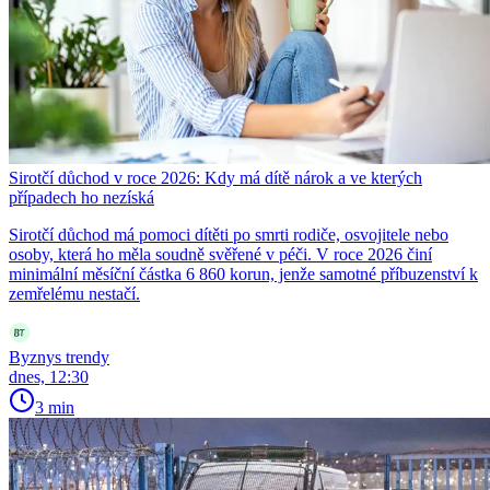
Sirotčí důchod v roce 2026: Kdy má dítě nárok a ve kterých
případech ho nezíská
Sirotčí důchod má pomoci dítěti po smrti rodiče, osvojitele nebo
osoby, která ho měla soudně svěřené v péči. V roce 2026 činí
minimální měsíční částka 6 860 korun, jenže samotné příbuzenství k
zemřelému nestačí.
Byznys trendy
dnes, 12:30
3 min