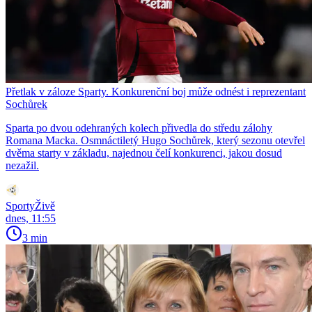
Přetlak v záloze Sparty. Konkurenční boj může odnést i reprezentant
Sochůrek
Sparta po dvou odehraných kolech přivedla do středu zálohy
Romana Macka. Osmnáctiletý Hugo Sochůrek, který sezonu otevřel
dvěma starty v základu, najednou čelí konkurenci, jakou dosud
nezažil.
SportyŽivě
dnes, 11:55
3 min