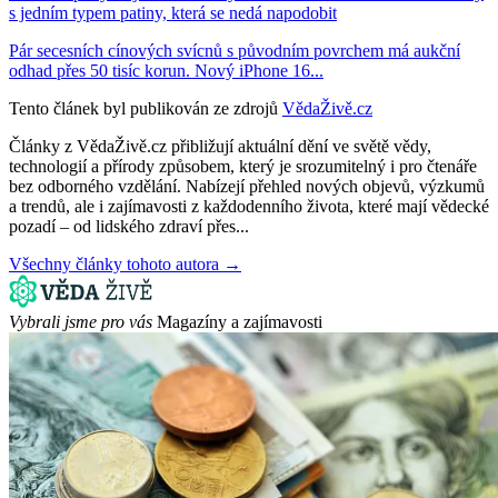
s jedním typem patiny, která se nedá napodobit
Pár secesních cínových svícnů s původním povrchem má aukční
odhad přes 50 tisíc korun. Nový iPhone 16...
Tento článek byl publikován ze zdrojů
VědaŽivě.cz
Články z VědaŽivě.cz přibližují aktuální dění ve světě vědy,
technologií a přírody způsobem, který je srozumitelný i pro čtenáře
bez odborného vzdělání. Nabízejí přehled nových objevů, výzkumů
a trendů, ale i zajímavosti z každodenního života, které mají vědecké
pozadí – od lidského zdraví přes...
Všechny články tohoto autora →
Vybrali jsme pro vás
Magazíny a zajímavosti