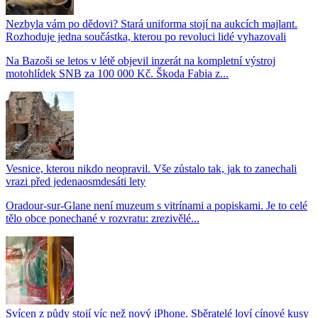
Nezbyla vám po dědovi? Stará uniforma stojí na aukcích majlant.
Rozhoduje jedna součástka, kterou po revoluci lidé vyhazovali
Na Bazoši se letos v létě objevil inzerát na kompletní výstroj
motohlídek SNB za 100 000 Kč. Škoda Fabia z...
Vesnice, kterou nikdo neopravil. Vše zůstalo tak, jak to zanechali
vrazi před jedenaosmdesáti lety
Oradour-sur-Glane není muzeum s vitrínami a popiskami. Je to celé
tělo obce ponechané v rozvratu: zrezivělé...
Svícen z půdy stojí víc než nový iPhone. Sběratelé loví cínové kusy