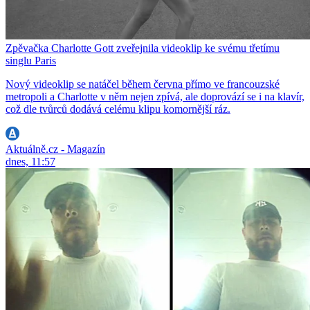
Zpěvačka Charlotte Gott zveřejnila videoklip ke svému třetímu
singlu Paris
Nový videoklip se natáčel během června přímo ve francouzské
metropoli a Charlotte v něm nejen zpívá, ale doprovází se i na klavír,
což dle tvůrců dodává celému klipu komornější ráz.
Aktuálně.cz - Magazín
dnes, 11:57