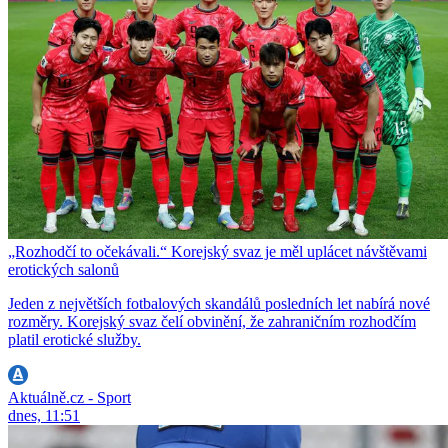
„Rozhodčí to očekávali.“ Korejský svaz je měl uplácet návštěvami
erotických salonů
Jeden z největších fotbalových skandálů posledních let nabírá nové
rozměry. Korejský svaz čelí obvinění, že zahraničním rozhodčím
platil erotické služby.
Aktuálně.cz - Sport
dnes, 11:51