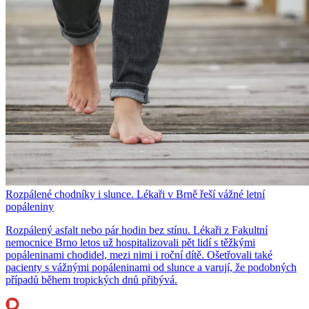
Rozpálené chodníky i slunce. Lékaři v Brně řeší vážné letní
popáleniny
Rozpálený asfalt nebo pár hodin bez stínu. Lékaři z Fakultní
nemocnice Brno letos už hospitalizovali pět lidí s těžkými
popáleninami chodidel, mezi nimi i roční dítě. Ošetřovali také
pacienty s vážnými popáleninami od slunce a varují, že podobných
případů během tropických dnů přibývá.