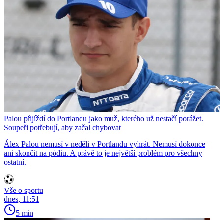
Palou přijíždí do Portlandu jako muž, kterého už nestačí porážet.
Soupeři potřebují, aby začal chybovat
Álex Palou nemusí v neděli v Portlandu vyhrát. Nemusí dokonce
ani skončit na pódiu. A právě to je největší problém pro všechny
ostatní.
Vše o sportu
dnes, 11:51
5 min