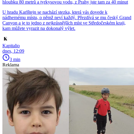
hloubku 80 metrů a tyrkysovou vodu, z Prahy jste tam za 40 minut
U hradu Karlštejn se nachází stezka, která vás dovede k
nádhernému místu, o němž neví každý. Přezdívá se mu český Grand
Canyon a je to jedno z nejkrásnějších míst ve Středočeském kraji,
kam můžete vyrazit na dokonalý výlet.
Kapitalio
dnes, 12:09
3 min
Reklama