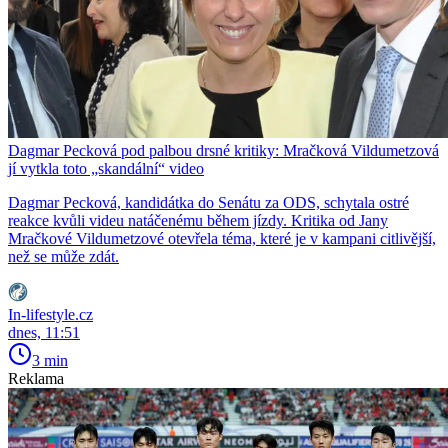
Dagmar Pecková pod palbou drsné kritiky: Mračková Vildumetzová
jí vytkla toto „skandální“ video
Dagmar Pecková, kandidátka do Senátu za ODS, schytala ostré
reakce kvůli videu natáčenému během jízdy. Kritika od Jany
Mračkové Vildumetzové otevřela téma, které je v kampani citlivější,
než se může zdát.
In-lifestyle.cz
dnes, 11:51
3 min
Reklama