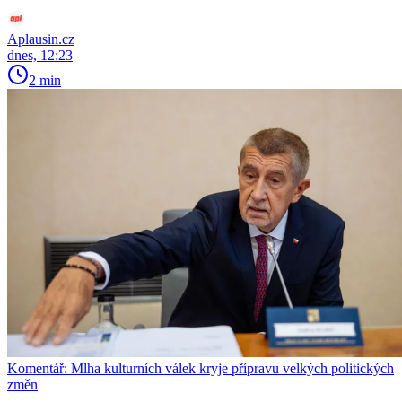
Aplausin.cz
dnes, 12:23
2 min
Komentář: Mlha kulturních válek kryje přípravu velkých politických
změn