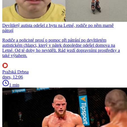
Devítiletý autista odešel z bytu na Letné, rodiče po něm marně
pátrají
Rodiče a policisté prosí o pomoc při pátrání po devítiletém
autistickém chlapci, který v pátek dopoledne odešel domova na
Letné. Od té doby ho neviděli. Rád jezdí dopravními prostředky a
také výtahem.
Pražská Drbna
dnes, 12:06
1 min