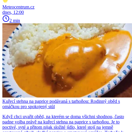
Meteocentrum.cz
dnes, 12:00
2 min
Kuřecí stehna na paprice podávaná s tarhoňou: Rodinný oběd s
omáčkou pro spokojený stůl
Když chci uvařit oběd, na kterém se doma všichni shodnou, často
padne volba právě na kuřecí stehna na paprice s tarhoňou. Je to
poctivé, syté a přitom nijak složité jídlo, které stojí na jemně