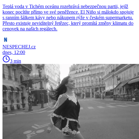
Teplá voda v Tichém oceánu rozehrává nebezpečnou partii, jejíž
konec pocítíte přímo ve své peněžence. El Niño si málokdo spojuje
s ranním šálkem kávy nebo nákupem rýže v českém supermarketu.
Přesto existuje neviditelný řetězec, který promítá změny klimatu do
cenovek na našich regálech.
NESPECHEJ.cz
dnes, 12:00
3 min