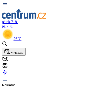
pátek 7. 8.
pá 7. 8.
26°C
Přihlášení
Reklama