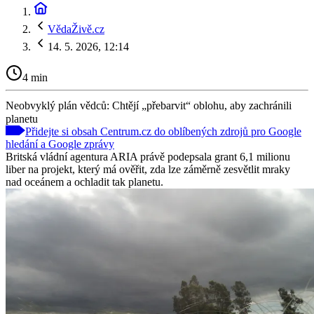
VědaŽivě.cz
14. 5. 2026, 12:14
4 min
Neobvyklý plán vědců: Chtějí „přebarvit“ oblohu, aby zachránili
planetu
Přidejte si obsah Centrum.cz do oblíbených zdrojů pro Google
hledání a Google zprávy
Britská vládní agentura ARIA právě podepsala grant 6,1 milionu
liber na projekt, který má ověřit, zda lze záměrně zesvětlit mraky
nad oceánem a ochladit tak planetu.