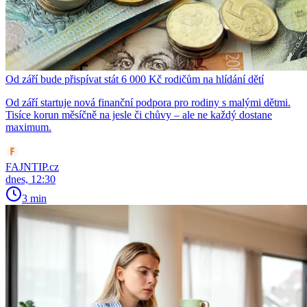
Od září bude přispívat stát 6 000 Kč rodičům na hlídání dětí
Od září startuje nová finanční podpora pro rodiny s malými dětmi.
Tisíce korun měsíčně na jesle či chůvy – ale ne každý dostane
maximum.
FAJNTIP.cz
dnes, 12:30
3 min