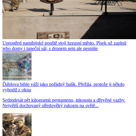
Uprostřed namibijské pouště stojí luxusní město. Písek už zaplnil
jeho domy i taneční sál, s dronem sem ale nesmíte
Ďáblova bible váží jako pořádný balík. Přežila, protože ji někdo
vyhodil z okna
Sedmdesát pět kilogramů pergamenu, inkoustu a dřevěné vazby.
Největší dochovaný středověký rukopis na světě...