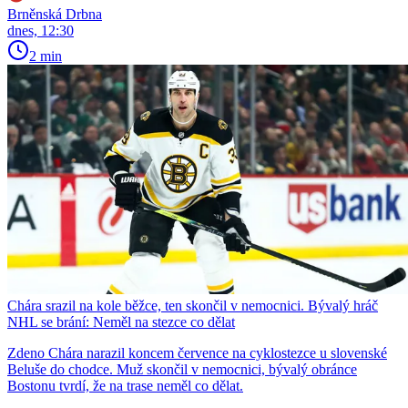
Brněnská Drbna
dnes, 12:30
2 min
Chára srazil na kole běžce, ten skončil v nemocnici. Bývalý hráč
NHL se brání: Neměl na stezce co dělat
Zdeno Chára narazil koncem července na cyklostezce u slovenské
Beluše do chodce. Muž skončil v nemocnici, bývalý obránce
Bostonu tvrdí, že na trase neměl co dělat.