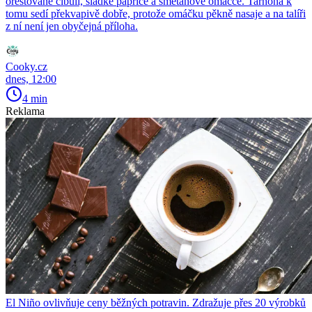
orestované cibuli, sladké paprice a smetanové omáčce. Tarhoňa k
tomu sedí překvapivě dobře, protože omáčku pěkně nasaje a na talíři
z ní není jen obyčejná příloha.
Cooky.cz
dnes, 12:00
4 min
Reklama
El Niño ovlivňuje ceny běžných potravin. Zdražuje přes 20 výrobků