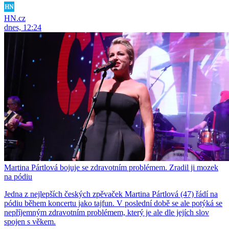
HN.cz
dnes, 12:24
Martina Pártlová bojuje se zdravotním problémem. Zradil ji mozek
na pódiu
Jedna z nejlepších českých zpěvaček Martina Pártlová (47) řádí na
pódiu během koncertu jako tajfun. V poslední době se ale potýká se
nepříjemným zdravotním problémem, který je ale dle jejích slov
spojen s věkem.