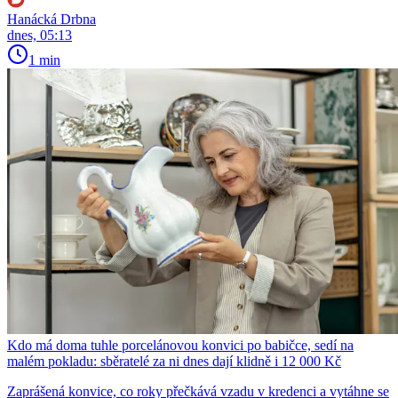
Hanácká Drbna
dnes, 05:13
1 min
Kdo má doma tuhle porcelánovou konvici po babičce, sedí na
malém pokladu: sběratelé za ni dnes dají klidně i 12 000 Kč
Zaprášená konvice, co roky přečkává vzadu v kredenci a vytáhne se