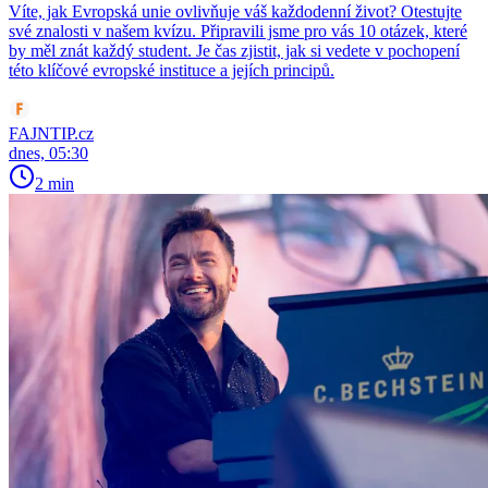
Víte, jak Evropská unie ovlivňuje váš každodenní život? Otestujte
své znalosti v našem kvízu. Připravili jsme pro vás 10 otázek, které
by měl znát každý student. Je čas zjistit, jak si vedete v pochopení
této klíčové evropské instituce a jejích principů.
FAJNTIP.cz
dnes, 05:30
2 min