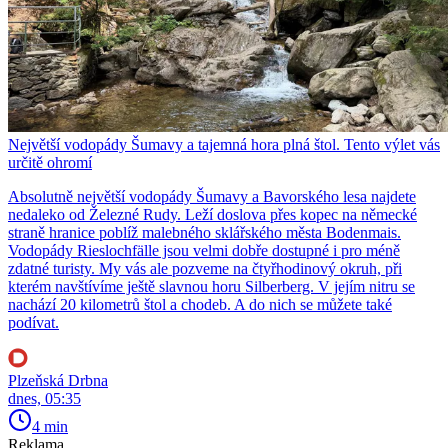
Největší vodopády Šumavy a tajemná hora plná štol. Tento výlet vás
určitě ohromí
Absolutně největší vodopády Šumavy a Bavorského lesa najdete
nedaleko od Železné Rudy. Leží doslova přes kopec na německé
straně hranice poblíž malebného sklářského města Bodenmais.
Vodopády Rieslochfälle jsou velmi dobře dostupné i pro méně
zdatné turisty. My vás ale pozveme na čtyřhodinový okruh, při
kterém navštívíme ještě slavnou horu Silberberg. V jejím nitru se
nachází 20 kilometrů štol a chodeb. A do nich se můžete také
podívat.
Plzeňská Drbna
dnes, 05:35
4 min
Reklama