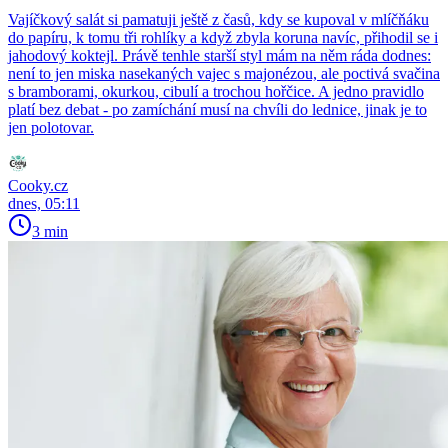
Vajíčkový salát si pamatuji ještě z časů, kdy se kupoval v mlíčňáku
do papíru, k tomu tři rohlíky a když zbyla koruna navíc, přihodil se i
jahodový koktejl. Právě tenhle starší styl mám na něm ráda dodnes:
není to jen miska nasekaných vajec s majonézou, ale poctivá svačina
s bramborami, okurkou, cibulí a trochou hořčice. A jedno pravidlo
platí bez debat - po zamíchání musí na chvíli do lednice, jinak je to
jen polotovar.
Cooky.cz
dnes, 05:11
3 min