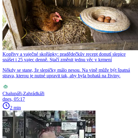
Kopřivy a vaječné skořápky: pradědečkův recept donutí slepice
snášet i 25 vajec denně. Stačí změnit jednu věc v krmení
Někdy se stane, že slepičky málo nesou. Na vině může být špatná
strava, kterou je nutné upravit tak, aby byla bohatá na živiny.
Chalupáři-Zahrádkáři
dnes, 05:17
2 min