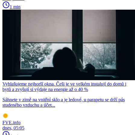
1 min
Vyhlašujeme nejhorší okna. Češi je ve velkém instalují do domů i
bytů a zvyšují si výdaje na energie až o 40 %
Sáhnete v zimě na vnitřní sklo a je ledové, u parapetu se drží pás
studeného vzduchu a účet...
FVE.info
dnes, 05:05