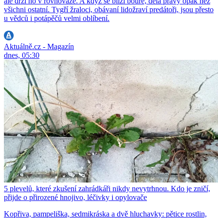
ale drží ho v rovnováze. A když se blíží bouře, dělá pravý opak než
všichni ostatní. Tygří žraloci, obávaní lidožraví predátoři, jsou přesto
u vědců i potápěčů velmi oblíbení.
Aktuálně.cz - Magazín
dnes, 05:30
5 plevelů, které zkušení zahrádkáři nikdy nevytrhnou. Kdo je zničí,
přijde o přirozené hnojivo, léčivky i opylovače
Kopřiva, pampeliška, sedmikráska a dvě hluchavky: pětice rostlin,