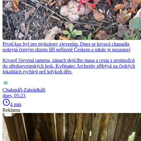
První kus byl pro mykology zjevením. Dnes se krvavá chapadla
pokrytá černým slizem šíří neřízeně Českem a nikdo je nezastaví
Krvavě červená ramena, zápach tlejícího masa a cesta z protinožců
do středoevropských lesů. Květnatec Archerův přibývá na českých
lokalitách rychleji než kdykoli dřív.
Chalupáři-Zahrádkáři
dnes, 05:23
4 min
Reklama