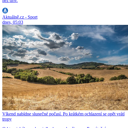
než dřív.
Aktuálně.cz - Sport
dnes, 05:03
Víkend nabídne slunečné počasí. Po krátkém ochlazení se opět vrátí
tropy