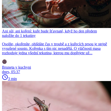
Ani sůl, ani koření: kuře bude šťavnaté, když ho den předem
naložíte do 1 tekutiny
Osolíte, okořeníte, ohlídáte čas v troubě a z kuřecích prsou je stejně
vysušené sousto. Kořenka s tím nic nenadělá. O vláčnosti masa
rozhoduje jedna všední tekutina, kterou mu dopřejete už...
Bruneta v kuchyni
dnes, 05:37
3 min