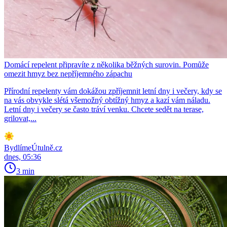
Domácí repelent připravíte z několika běžných surovin. Pomůže
omezit hmyz bez nepříjemného zápachu
Přírodní repelenty vám dokážou zpříjemnit letní dny i večery, kdy se
na vás obvykle slétá všemožný obtížný hmyz a kazí vám náladu.
Letní dny i večery se často tráví venku. Chcete sedět na terase,
grilovat,...
BydlímeÚtulně.cz
dnes, 05:36
3 min