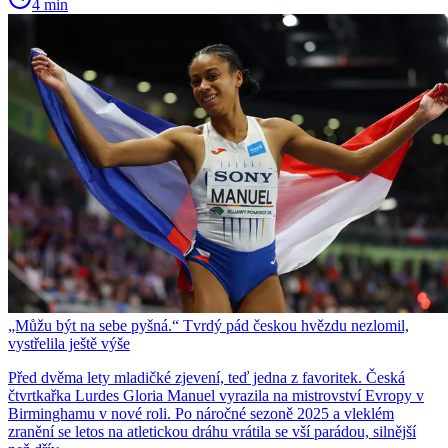
4 min
„Můžu být na sebe pyšná.“ Tvrdý pád českou hvězdu nezlomil,
vystřelila ještě výše
Před dvěma lety mladičké zjevení, teď jedna z favoritek. Česká
čtvrtkařka Lurdes Gloria Manuel vyrazila na mistrovství Evropy v
Birminghamu v nové roli. Po náročné sezoně 2025 a vleklém
zranění se letos na atletickou dráhu vrátila se vší parádou, silnější