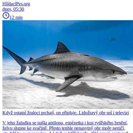
HlídacíPes.org
dnes, 05:30
12 min
Když ostatní žraloci prchají, on připluje. Lidožravý obr sní i televizi
V jeho žaludku se našla antilopa, espézetka i kus rytířského brnění,
želvu slupne ke svačině. Přesto tenhle nenasytný obr moře neničí,