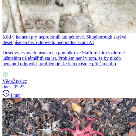
Kód v kameni prý neprolomili ani géniové. Shugborough skrývá
deset písmen bez odpovědi, neporadila si ani AI
Deset vytesaných písmen na pomníku ve Staffordshiru vzdoruje
luštitelům už téměř tři sta let. Problém není v tom, že by nikdo
nenabídl odpověď, problém je, že jich existuje příliš mnoho.
VědaŽivě.cz
dnes, 05:25
4 min