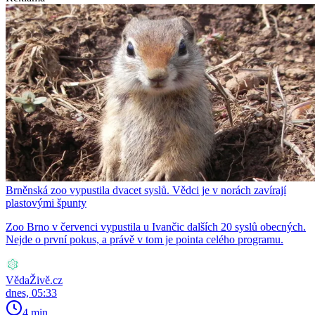
Brněnská zoo vypustila dvacet syslů. Vědci je v norách zavírají
plastovými špunty
Zoo Brno v červenci vypustila u Ivančic dalších 20 syslů obecných.
Nejde o první pokus, a právě v tom je pointa celého programu.
VědaŽivě.cz
dnes, 05:33
4 min