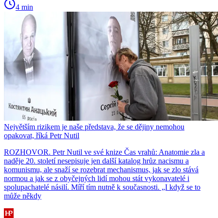
4 min
Největším rizikem je naše představa, že se dějiny nemohou
opakovat, říká Petr Nutil
ROZHOVOR. Petr Nutil ve své knize Čas vrahů: Anatomie zla a
naděje 20. století nesepisuje jen další katalog hrůz nacismu a
komunismu, ale snaží se rozebrat mechanismus, jak se zlo stává
normou a jak se z obyčejných lidí mohou stát vykonavatelé i
spolupachatelé násilí. Míří tím nutně k současnosti. „I když se to
může někdy