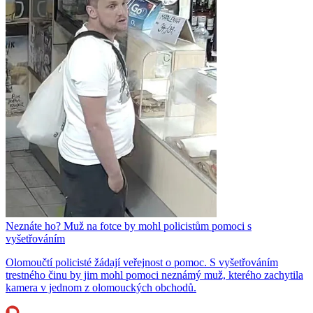
Neznáte ho? Muž na fotce by mohl policistům pomoci s
vyšetřováním
Olomoučtí policisté žádají veřejnost o pomoc. S vyšetřováním
trestného činu by jim mohl pomoci neznámý muž, kterého zachytila
kamera v jednom z olomouckých obchodů.