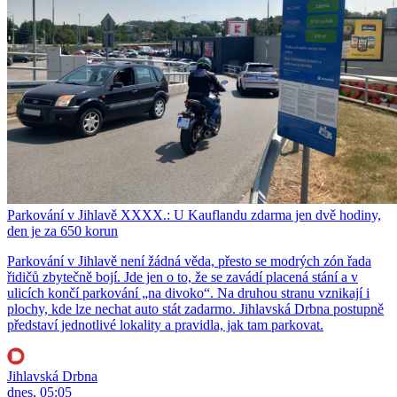
Parkování v Jihlavě XXXX.: U Kauflandu zdarma jen dvě hodiny,
den je za 650 korun
Parkování v Jihlavě není žádná věda, přesto se modrých zón řada
řidičů zbytečně bojí. Jde jen o to, že se zavádí placená stání a v
ulicích končí parkování „na divoko“. Na druhou stranu vznikají i
plochy, kde lze nechat auto stát zadarmo. Jihlavská Drbna postupně
představí jednotlivé lokality a pravidla, jak tam parkovat.
Jihlavská Drbna
dnes, 05:05