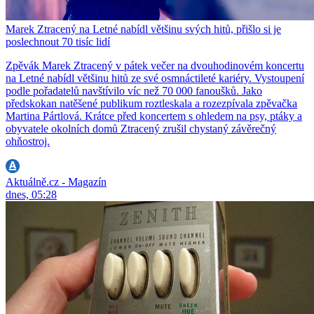
Marek Ztracený na Letné nabídl většinu svých hitů, přišlo si je
poslechnout 70 tisíc lidí
Zpěvák Marek Ztracený v pátek večer na dvouhodinovém koncertu
na Letné nabídl většinu hitů ze své osmnáctileté kariéry. Vystoupení
podle pořadatelů navštívilo víc než 70 000 fanoušků. Jako
předskokan natěšené publikum roztleskala a rozezpívala zpěvačka
Martina Pártlová. Krátce před koncertem s ohledem na psy, ptáky a
obyvatele okolních domů Ztracený zrušil chystaný závěrečný
ohňostroj.
Aktuálně.cz - Magazín
dnes, 05:28