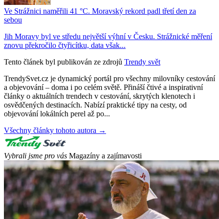
Ve Strážnici naměřili 41 °C. Moravský rekord padl třetí den za
sebou
Jih Moravy byl ve středu největší výhní v Česku. Strážnické měření
znovu překročilo čtyřicítku, data však...
Tento článek byl publikován ze zdrojů
Trendy svět
TrendySvet.cz je dynamický portál pro všechny milovníky cestování
a objevování – doma i po celém světě. Přináší čtivé a inspirativní
články o aktuálních trendech v cestování, skrytých klenotech i
osvědčených destinacích. Nabízí praktické tipy na cesty, od
objevování lokálních perel až po...
Všechny články tohoto autora →
Vybrali jsme pro vás
Magazíny a zajímavosti