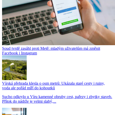
Soud tvrdě zasáhl proti Metě: mladým uživatelům má změnit
Facebook i Instagram
Vírská přehrada klesla o osm metrů: Ukázala staré cesty i ruiny,
voda ale pořád míří do kohoutků
Sucho odkrylo u Víru kamenné obruby cest, pařezy i zbytky staveb.
Přítok do nádrže je velmi slabý,...