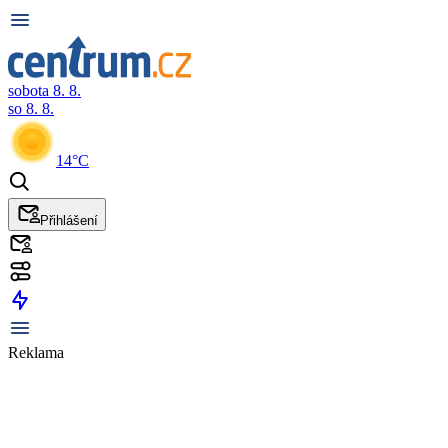
sobota 8. 8.
so 8. 8.
14°C
Přihlášení
Reklama