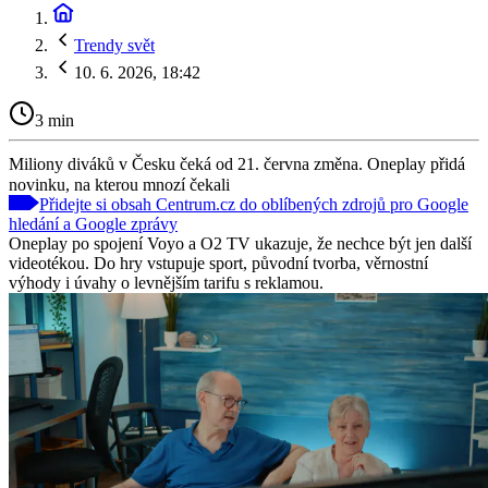
Trendy svět
10. 6. 2026, 18:42
3 min
Miliony diváků v Česku čeká od 21. června změna. Oneplay přidá
novinku, na kterou mnozí čekali
Přidejte si obsah Centrum.cz do oblíbených zdrojů pro Google
hledání a Google zprávy
Oneplay po spojení Voyo a O2 TV ukazuje, že nechce být jen další
videotékou. Do hry vstupuje sport, původní tvorba, věrnostní
výhody i úvahy o levnějším tarifu s reklamou.