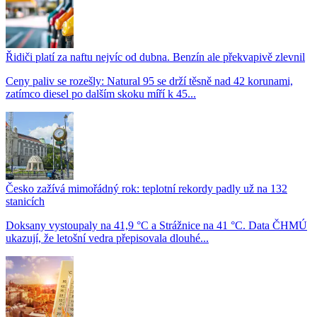
Řidiči platí za naftu nejvíc od dubna. Benzín ale překvapivě zlevnil
Ceny paliv se rozešly: Natural 95 se drží těsně nad 42 korunami,
zatímco diesel po dalším skoku míří k 45...
Česko zažívá mimořádný rok: teplotní rekordy padly už na 132
stanicích
Doksany vystoupaly na 41,9 °C a Strážnice na 41 °C. Data ČHMÚ
ukazují, že letošní vedra přepisovala dlouhé...