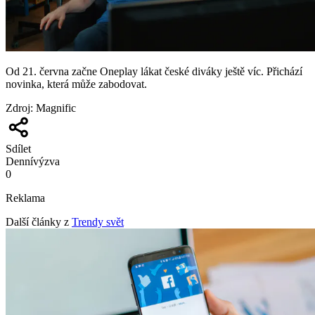
Od 21. června začne Oneplay lákat české diváky ještě víc. Přichází
novinka, která může zabodovat.
Zdroj
:
Magnific
Sdílet
Denní
výzva
0
Reklama
Další články z
Trendy svět