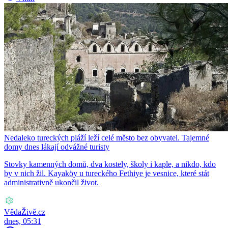
Nedaleko tureckých pláží leží celé město bez obyvatel. Tajemné
domy dnes lákají odvážné turisty
Stovky kamenných domů, dva kostely, školy i kaple, a nikdo, kdo
by v nich žil. Kayaköy u tureckého Fethiye je vesnice, které stát
administrativně ukončil život.
VědaŽivě.cz
dnes, 05:31