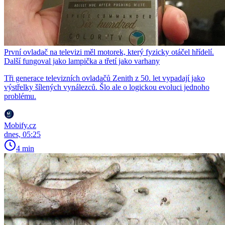
První ovladač na televizi měl motorek, který fyzicky otáčel hřídelí.
Další fungoval jako lampička a třetí jako varhany
Tři generace televizních ovladačů Zenith z 50. let vypadají jako
výstřelky šílených vynálezců. Šlo ale o logickou evoluci jednoho
problému.
Mobify.cz
dnes, 05:25
4 min