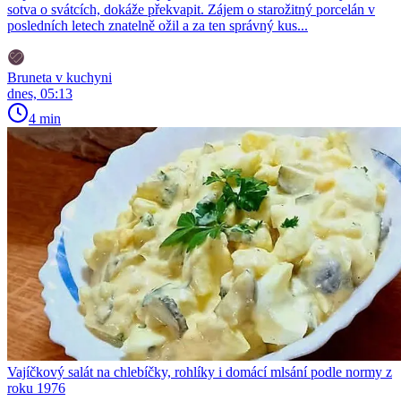
sotva o svátcích, dokáže překvapit. Zájem o starožitný porcelán v
posledních letech znatelně ožil a za ten správný kus...
Bruneta v kuchyni
dnes, 05:13
4 min
Vajíčkový salát na chlebíčky, rohlíky i domácí mlsání podle normy z
roku 1976