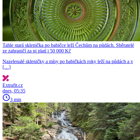
Tahle stará sklenička po babičce leží Čechům na půdách. Sběratelé
ze zahraničí za ni platí i 50 000 Kč
Nazelenalé skleničky a mísy po babičkách roky leží na půdách a v
[…]
Extrafit.cz
dnes, 05:35
3 min