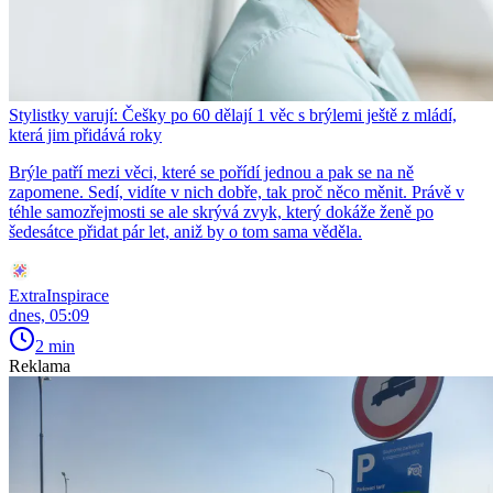
Stylistky varují: Češky po 60 dělají 1 věc s brýlemi ještě z mládí,
která jim přidává roky
Brýle patří mezi věci, které se pořídí jednou a pak se na ně
zapomene. Sedí, vidíte v nich dobře, tak proč něco měnit. Právě v
téhle samozřejmosti se ale skrývá zvyk, který dokáže ženě po
šedesátce přidat pár let, aniž by o tom sama věděla.
ExtraInspirace
dnes, 05:09
2 min
Reklama