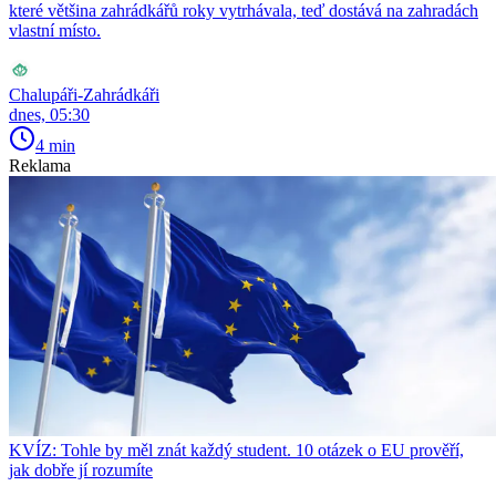
které většina zahrádkářů roky vytrhávala, teď dostává na zahradách
vlastní místo.
Chalupáři-Zahrádkáři
dnes, 05:30
4 min
Reklama
KVÍZ: Tohle by měl znát každý student. 10 otázek o EU prověří,
jak dobře jí rozumíte