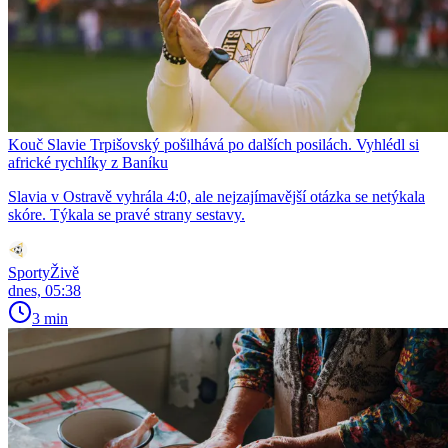
Kouč Slavie Trpišovský pošilhává po dalších posilách. Vyhlédl si
africké rychlíky z Baníku
Slavia v Ostravě vyhrála 4:0, ale nejzajímavější otázka se netýkala
skóre. Týkala se pravé strany sestavy.
SportyŽivě
dnes, 05:38
3 min