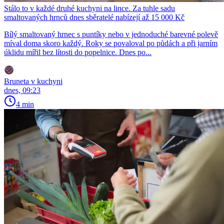
Stálo to v každé druhé kuchyni na lince. Za tuhle sadu
smaltovaných hrnců dnes sběratelé nabízejí až 15 000 Kč
Bílý smaltovaný hrnec s puntíky nebo v jednoduché barevné polevě
míval doma skoro každý. Roky se povaloval po půdách a při jarním
úklidu mířil bez lítosti do popelnice. Dnes po...
Bruneta v kuchyni
dnes, 09:23
4 min