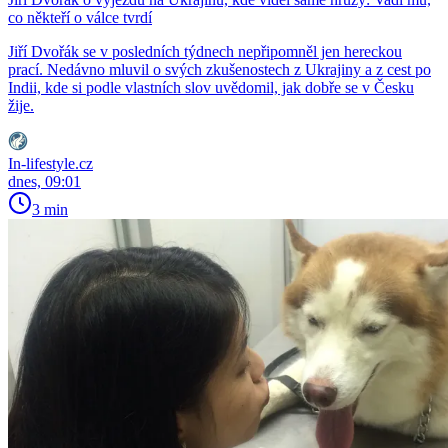
co někteří o válce tvrdí
Jiří Dvořák se v posledních týdnech nepřipomněl jen hereckou
prací. Nedávno mluvil o svých zkušenostech z Ukrajiny a z cest po
Indii, kde si podle vlastních slov uvědomil, jak dobře se v Česku
žije.
In-lifestyle.cz
dnes, 09:01
3 min