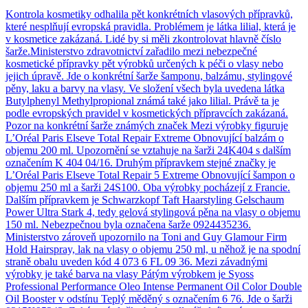
Kontrola kosmetiky odhalila pět konkrétních vlasových přípravků,
které nesplňují evropská pravidla. Problémem je látka lilial, která je
v kosmetice zakázaná. Lidé by si měli zkontrolovat hlavně číslo
šarže.Ministerstvo zdravotnictví zařadilo mezi nebezpečné
kosmetické přípravky pět výrobků určených k péči o vlasy nebo
jejich úpravě. Jde o konkrétní šarže šamponu, balzámu, stylingové
pěny, laku a barvy na vlasy. Ve složení všech byla uvedena látka
Butylphenyl Methylpropional známá také jako lilial. Právě ta je
podle evropských pravidel v kosmetických přípravcích zakázaná.
Pozor na konkrétní šarže známých značek Mezi výrobky figuruje
L’Oréal Paris Elseve Total Repair Extreme Obnovující balzám o
objemu 200 ml. Upozornění se vztahuje na šarži 24K404 s dalším
označením K 404 04/16. Druhým přípravkem stejné značky je
L’Oréal Paris Elseve Total Repair 5 Extreme Obnovující šampon o
objemu 250 ml a šarži 24S100. Oba výrobky pocházejí z Francie.
Dalším přípravkem je Schwarzkopf Taft Haarstyling Gelschaum
Power Ultra Stark 4, tedy gelová stylingová pěna na vlasy o objemu
150 ml. Nebezpečnou byla označena šarže 0924435236.
Ministerstvo zároveň upozornilo na Toni and Guy Glamour Firm
Hold Hairspray, lak na vlasy o objemu 250 ml, u něhož je na spodní
straně obalu uveden kód 4 073 6 FL 09 36. Mezi závadnými
výrobky je také barva na vlasy Pátým výrobkem je Syoss
Professional Performance Oleo Intense Permanent Oil Color Double
Oil Booster v odstínu Teplý měděný s označením 6 76. Jde o šarži