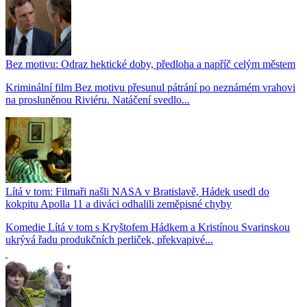
Bez motivu: Odraz hektické doby, předloha a napříč celým městem
Kriminální film Bez motivu přesunul pátrání po neznámém vrahovi
na prosluněnou Riviéru. Natáčení svedlo...
Lítá v tom: Filmaři našli NASA v Bratislavě, Hádek usedl do
kokpitu Apolla 11 a diváci odhalili zeměpisné chyby
Komedie Lítá v tom s Kryštofem Hádkem a Kristínou Svarinskou
ukrývá řadu produkčních perliček, překvapivé...