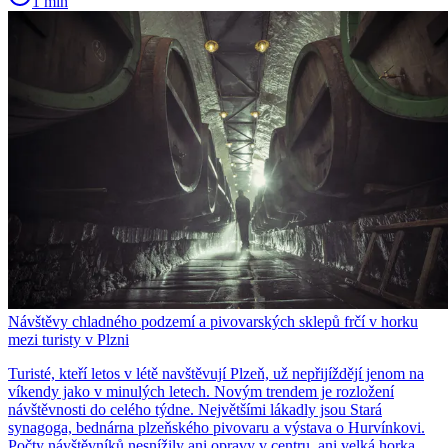
1 min
Návštěvy chladného podzemí a pivovarských sklepů frčí v horku
mezi turisty v Plzni
Turisté, kteří letos v létě navštěvují Plzeň, už nepřijíždějí jenom na
víkendy jako v minulých letech. Novým trendem je rozložení
návštěvnosti do celého týdne. Největšími lákadly jsou Stará
synagoga, bednárna plzeňského pivovaru a výstava o Hurvínkovi.
Počty návštěvníků nesnížily ani opravy v centru, ani velká horka.