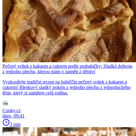
Pečený svítek s kakaem a cukrem podle prababičky: Sladká dobrota
z jednoho plechu, kterou mám v paměti z dětství
Vyzkoušejte tradiční recept na babiččin pečený svítek s kakaem a
cukrem! Bleskový sladký pokrm z jednoho plechu z jednoduchého
těsta, který si zamiluje celá rodina.
Cooky.cz
dnes, 09:41
3 min