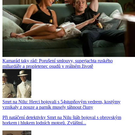
Kamarád taky rád: Porušení smlouvy, superjachta ruského
miliardáře a propletenec osudů v reálném životě
Smrt na Nilu: Herci bojovali s 54stupňovým vedrem, kostýmy
vznikaly z nouze a parník musely táhnout čluny
Při natáčení detektivky Smrt na Nilu štáb bojoval s obrovským
horkem i hlukem lodních motorů. Zvláštní...