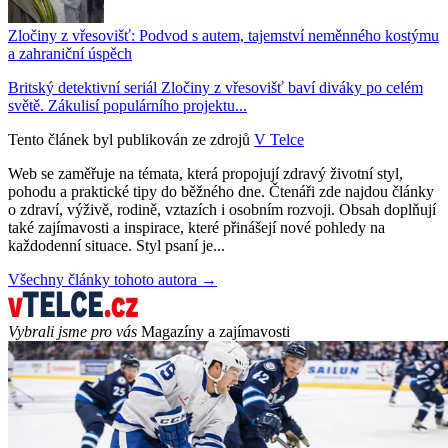
Zločiny z vřesovišť: Podvod s autem, tajemství neměnného kostýmu
a zahraniční úspěch
Britský detektivní seriál Zločiny z vřesovišť baví diváky po celém
světě. Zákulisí populárního projektu...
Tento článek byl publikován ze zdrojů
V Telce
Web se zaměřuje na témata, která propojují zdravý životní styl,
pohodu a praktické tipy do běžného dne. Čtenáři zde najdou články
o zdraví, výživě, rodině, vztazích i osobním rozvoji. Obsah doplňují
také zajímavosti a inspirace, které přinášejí nové pohledy na
každodenní situace. Styl psaní je...
Všechny články tohoto autora →
Vybrali jsme pro vás
Magazíny a zajímavosti