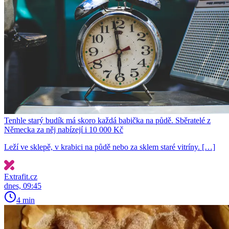
Tenhle starý budík má skoro každá babička na půdě. Sběratelé z
Německa za něj nabízejí i 10 000 Kč
Leží ve sklepě, v krabici na půdě nebo za sklem staré vitríny. […]
Extrafit.cz
dnes, 09:45
4 min