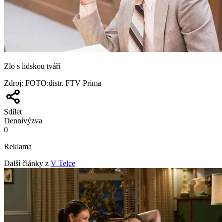
Zlo s lidskou tváří
Zdroj
:
FOTO:distr. FTV Prima
Sdílet
Denní
výzva
0
Reklama
Další články z
V Telce