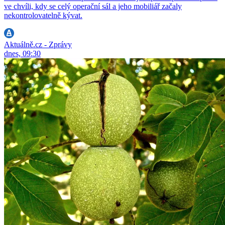
ve chvíli, kdy se celý operační sál a jeho mobiliář začaly
nekontrolovatelně kývat.
Aktuálně.cz - Zprávy
dnes, 09:30