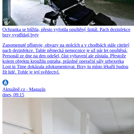
Ochranka se blížila, přesto vyfotila opuštěný špitál. Pach dezinfekce
brzy vystřídají byty
Zapomenuté přístroje, obvazy na stolcích a v chodbách stále citelný
pach dezinfekce. Tahle německá nemocnice je už pár let opuštěná.
Personál ze dne na den odešel, část vybavení ale zůstala. Přestože
kolem objektu kroužila ostraha, prázdné operační sály urbexerka
Lost in Time dokázala zdokumentovat. Brzy tu místo lékařů budou
žít lidé. Tohle je její svědectví.
Aktuálně.cz - Magazín
dnes, 09:15