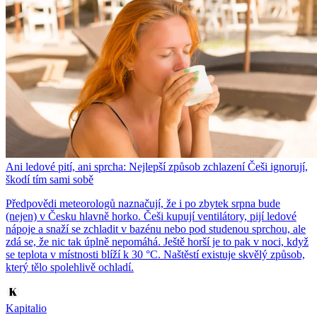
Ani ledové pití, ani sprcha: Nejlepší způsob zchlazení Češi ignorují,
škodí tím sami sobě
Předpovědi meteorologů naznačují, že i po zbytek srpna bude
(nejen) v Česku hlavně horko. Češi kupují ventilátory, pijí ledové
nápoje a snaží se zchladit v bazénu nebo pod studenou sprchou, ale
zdá se, že nic tak úplně nepomáhá. Ještě horší je to pak v noci, když
se teplota v místnosti blíží k 30 °C. Naštěstí existuje skvělý způsob,
který tělo spolehlivě ochladí.
Kapitalio