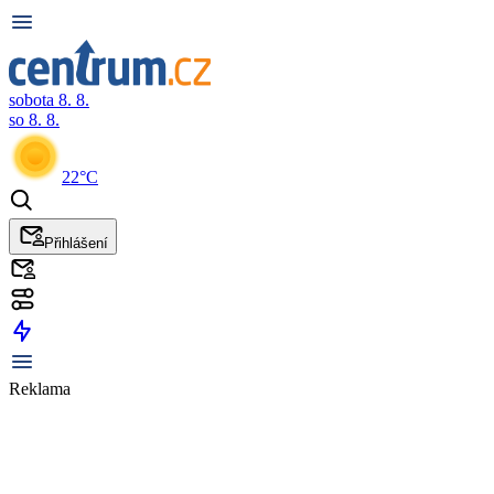
sobota 8. 8.
so 8. 8.
22°C
Přihlášení
Reklama