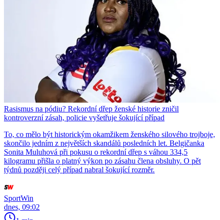
Rasismus na pódiu? Rekordní dřep ženské historie zničil
kontroverzní zásah, policie vyšetřuje šokující případ
To, co mělo být historickým okamžikem ženského silového trojboje,
skončilo jedním z největších skandálů posledních let. Belgičanka
Sonita Muluhová při pokusu o rekordní dřep s váhou 334,5
kilogramu přišla o platný výkon po zásahu člena obsluhy. O pět
týdnů později celý případ nabral šokující rozměr.
SportWin
dnes, 09:02