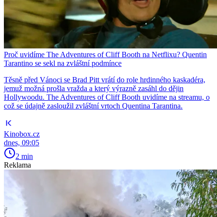
Proč uvidíme The Adventures of Cliff Booth na Netflixu? Quentin
Tarantino se sekl na zvláštní podmínce
Těsně před Vánoci se Brad Pitt vrátí do role hrdinného kaskadéra,
jemuž možná prošla vražda a který výrazně zasáhl do dějin
Hollywoodu. The Adventures of Cliff Booth uvidíme na streamu, o
což se údajně zasloužil zvláštní vrtoch Quentina Tarantina.
Kinobox.cz
dnes, 09:05
2 min
Reklama