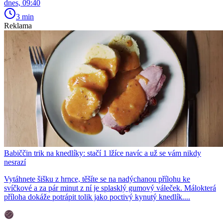
dnes, 09:40
3 min
Reklama
Babiččin trik na knedlíky: stačí 1 lžíce navíc a už se vám nikdy
nesrazí
Vytáhnete šišku z hrnce, těšíte se na nadýchanou přílohu ke
svíčkové a za pár minut z ní je splasklý gumový váleček. Málokterá
příloha dokáže potrápit tolik jako poctivý kynutý knedlík....