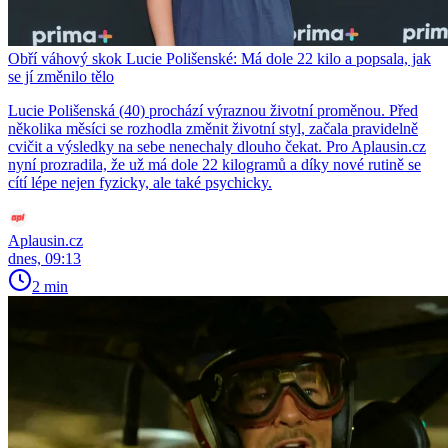
Obří váhový skok Lucie Polišenské: Má dole 22 kilo a popsala, jak
se jí změnilo tělo
Lucie Polišenská (40) prochází výraznou životní proměnou. Před
několika měsíci se rozhodla změnit životní styl, začala pravidelně
cvičit a výsledky na sebe nenechaly dlouho čekat. Pro Aplausin.cz
nyní prozradila, že už má dole 22 kilogramů a díky nové rutině se
cítí lépe nejen fyzicky, ale také psychicky.
Aplausin.cz
dnes, 09:13
2 min