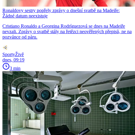
Ronaldovy sestry popřely zprávy o dnešní svatbě na Madeiře:
Žádné datum neexistuje
Cristiano Ronaldo a Georgina Rodríguezová se dnes na Madeiře
nevzali. Zprávy o svatbě stály na řetězci neověřených přepisů, ne na
pozvánce od páru.
SportyŽivě
dnes, 09:19
3 min