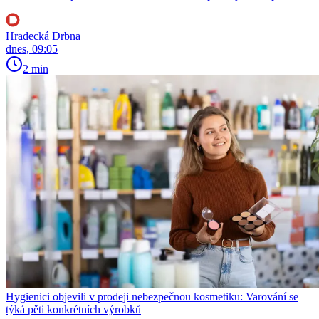
Hradecká Drbna
dnes, 09:05
2 min
Hygienici objevili v prodeji nebezpečnou kosmetiku: Varování se
týká pěti konkrétních výrobků