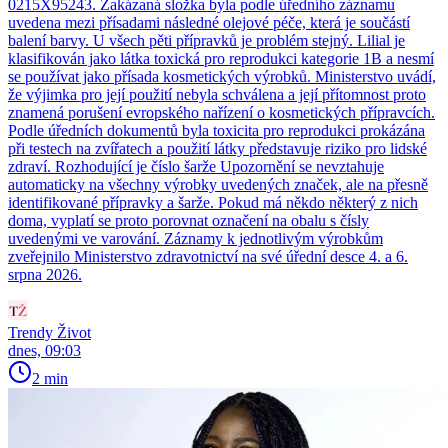
0215X95243. Zakázaná složka byla podle úředního záznamu
uvedena mezi přísadami následné olejové péče, která je součástí
balení barvy. U všech pěti přípravků je problém stejný. Lilial je
klasifikován jako látka toxická pro reprodukci kategorie 1B a nesmí
se používat jako přísada kosmetických výrobků. Ministerstvo uvádí,
že výjimka pro její použití nebyla schválena a její přítomnost proto
znamená porušení evropského nařízení o kosmetických přípravcích.
Podle úředních dokumentů byla toxicita pro reprodukci prokázána
při testech na zvířatech a použití látky představuje riziko pro lidské
zdraví. Rozhodující je číslo šarže Upozornění se nevztahuje
automaticky na všechny výrobky uvedených značek, ale na přesně
identifikované přípravky a šarže. Pokud má někdo některý z nich
doma, vyplatí se proto porovnat označení na obalu s čísly
uvedenými ve varování. Záznamy k jednotlivým výrobkům
zveřejnilo Ministerstvo zdravotnictví na své úřední desce 4. a 6.
srpna 2026.
Trendy Život
dnes, 09:03
2 min