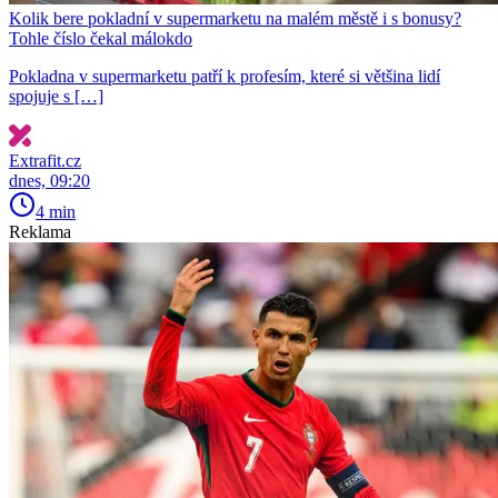
Kolik bere pokladní v supermarketu na malém městě i s bonusy?
Tohle číslo čekal málokdo
Pokladna v supermarketu patří k profesím, které si většina lidí
spojuje s […]
Extrafit.cz
dnes, 09:20
4 min
Reklama