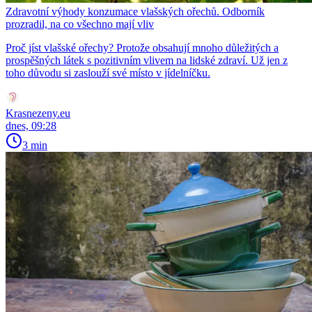
Zdravotní výhody konzumace vlašských ořechů. Odborník
prozradil, na co všechno mají vliv
Proč jíst vlašské ořechy? Protože obsahují mnoho důležitých a
prospěšných látek s pozitivním vlivem na lidské zdraví. Už jen z
toho důvodu si zaslouží své místo v jídelníčku.
Krasnezeny.eu
dnes, 09:28
3 min