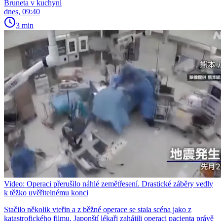
Bruneta v kuchyni
dnes, 09:40
3 min
Video: Operaci přerušilo náhlé zemětřesení. Drastické záběry vedly
k těžko uvěřitelnému konci
Stačilo několik vteřin a z běžné operace se stala scéna jako z
katastrofického filmu. Japonští lékaři zahájili operaci pacienta právě