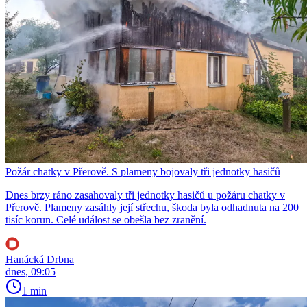
Požár chatky v Přerově. S plameny bojovaly tři jednotky hasičů
Dnes brzy ráno zasahovaly tři jednotky hasičů u požáru chatky v
Přerově. Plameny zasáhly její střechu, škoda byla odhadnuta na 200
tisíc korun. Celé událost se obešla bez zranění.
Hanácká Drbna
dnes, 09:05
1 min