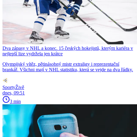
Dva zápasy v NHL a konec. 15 českých hokejistů, kterým kariéra v
nejlepší lize vydržela jen krátce
Olympijský vítěz, pětinásobný mistr extraligy i reprezentační
brankář. Všichni mají v NHL statistiku, která se vejde na dva řádky.
SportyŽivě
dnes, 09:51
3 min