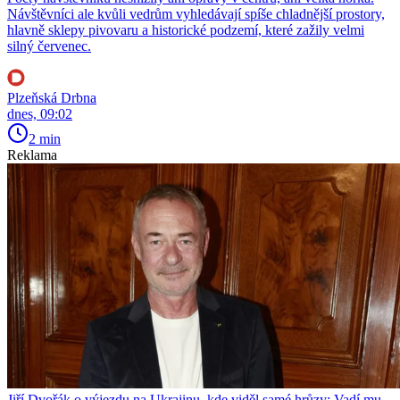
Návštěvníci ale kvůli vedrům vyhledávají spíše chladnější prostory,
hlavně sklepy pivovaru a historické podzemí, které zažily velmi
silný červenec.
Plzeňská Drbna
dnes, 09:02
2 min
Reklama
Jiří Dvořák o výjezdu na Ukrajinu, kde viděl samé hrůzy: Vadí mu,