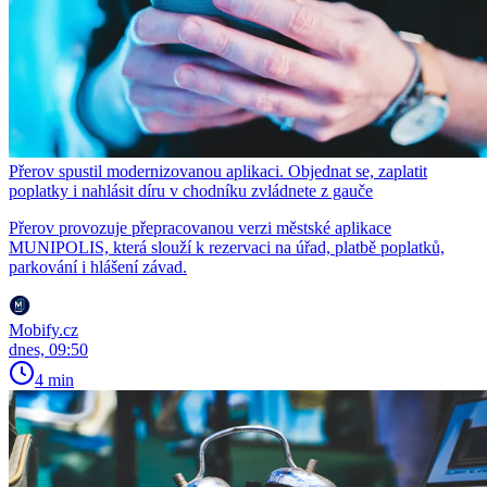
Přerov spustil modernizovanou aplikaci. Objednat se, zaplatit
poplatky i nahlásit díru v chodníku zvládnete z gauče
Přerov provozuje přepracovanou verzi městské aplikace
MUNIPOLIS, která slouží k rezervaci na úřad, platbě poplatků,
parkování i hlášení závad.
Mobify.cz
dnes, 09:50
4 min