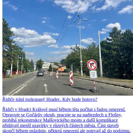
Řidiče trápí rozkopaný Hradec. Kdy bude hotovo?
Řidiči v Hradci Králové musí během léta počítat s řadou omezení.
Opravuje se Gočárův okruh, pracuje se na nadjezdech u Flošny,
probíhá rekonstrukce Malšovického mostu a další komplikace
přidávají menší uzavírky v různých částech města. Část staveb
skončí během prázdnin, některá omezení ale potrvají až do podzimu.