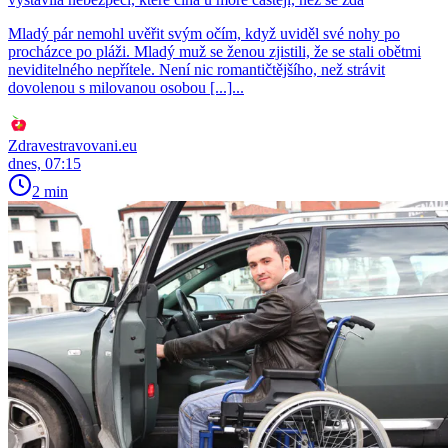
Mladý pár nemohl uvěřit svým očím, když uviděl své nohy po
procházce po pláži. Mladý muž se ženou zjistili, že se stali obětmi
neviditelného nepřítele. Není nic romantičtějšího, než strávit
dovolenou s milovanou osobou [...]...
Zdravestravovani.eu
dnes, 07:15
2 min