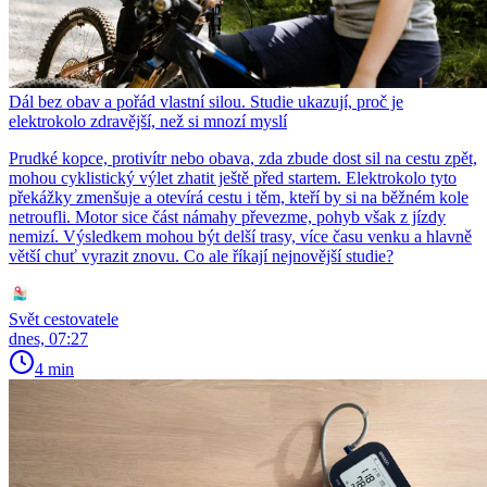
Dál bez obav a pořád vlastní silou. Studie ukazují, proč je
elektrokolo zdravější, než si mnozí myslí
Prudké kopce, protivítr nebo obava, zda zbude dost sil na cestu zpět,
mohou cyklistický výlet zhatit ještě před startem. Elektrokolo tyto
překážky zmenšuje a otevírá cestu i těm, kteří by si na běžném kole
netroufli. Motor sice část námahy převezme, pohyb však z jízdy
nemizí. Výsledkem mohou být delší trasy, více času venku a hlavně
větší chuť vyrazit znovu. Co ale říkají nejnovější studie?
Svět cestovatele
dnes, 07:27
4 min