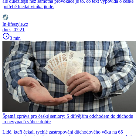
ale důležitější než samotná provokace je to, co text vypovídá o české
potřebě hledat viníka jinde.
In-lifestyle.cz
dnes, 07:21
3 min
Špatná zpráva pro české seniory: S dřívějším odchodem do důchodu
to nevypadá vůbec dobře
Lidé, kteří čekali rychlé zastropování důchodového věku na 65