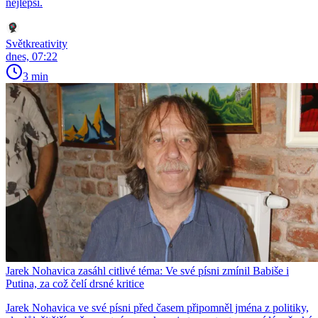
nejlepší.
Světkreativity
dnes, 07:22
3 min
Jarek Nohavica zasáhl citlivé téma: Ve své písni zmínil Babiše i
Putina, za což čelí drsné kritice
Jarek Nohavica ve své písni před časem připomněl jména z politiky,