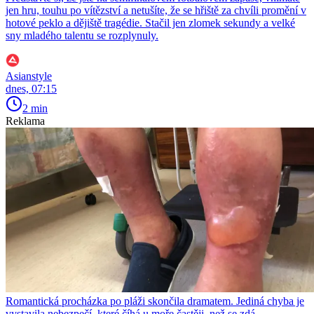
jen hru, touhu po vítězství a netušíte, že se hřiště za chvíli promění v
hotové peklo a dějiště tragédie. Stačil jen zlomek sekundy a velké
sny mladého talentu se rozplynuly.
Asianstyle
dnes, 07:15
2 min
Reklama
Romantická procházka po pláži skončila dramatem. Jediná chyba je
vystavila nebezpečí, které číhá u moře častěji, než se zdá