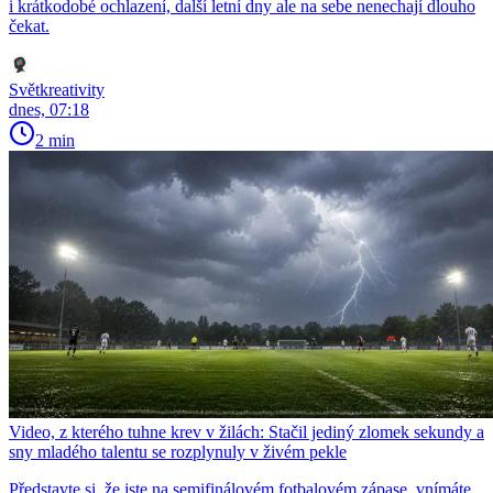
i krátkodobé ochlazení, další letní dny ale na sebe nenechají dlouho
čekat.
Světkreativity
dnes, 07:18
2 min
Video, z kterého tuhne krev v žilách: Stačil jediný zlomek sekundy a
sny mladého talentu se rozplynuly v živém pekle
Představte si, že jste na semifinálovém fotbalovém zápase, vnímáte