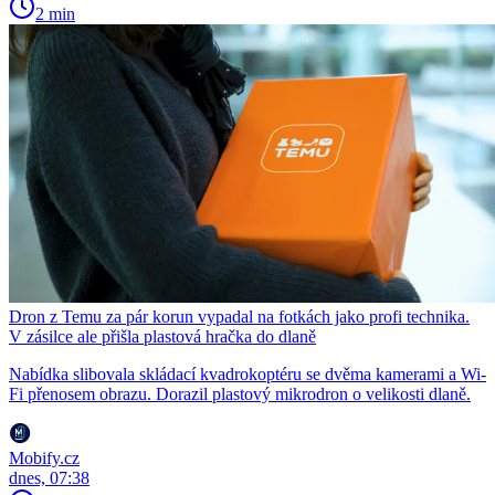
2 min
Dron z Temu za pár korun vypadal na fotkách jako profi technika.
V zásilce ale přišla plastová hračka do dlaně
Nabídka slibovala skládací kvadrokoptéru se dvěma kamerami a Wi-
Fi přenosem obrazu. Dorazil plastový mikrodron o velikosti dlaně.
Mobify.cz
dnes, 07:38