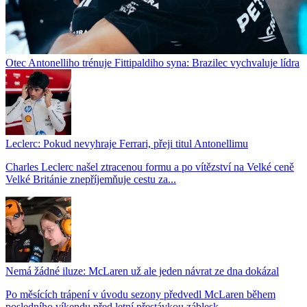
Otec Antonelliho trénuje Fittipaldiho syna: Brazilec vychvaluje lídra
Leclerc: Pokud nevyhraje Ferrari, přeji titul Antonellimu
Charles Leclerc našel ztracenou formu a po vítězství na Velké ceně
Velké Británie znepříjemňuje cestu za...
Nemá žádné iluze: McLaren už ale jeden návrat ze dna dokázal
Po měsících trápení v úvodu sezony předvedl McLaren během
posledního víkendu před letní přestávkou záblesk...