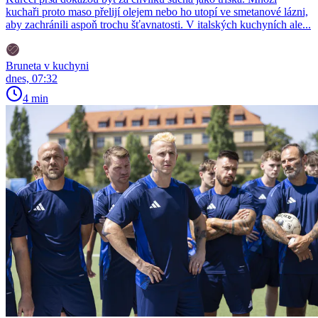
kuchaři proto maso přelijí olejem nebo ho utopí ve smetanové lázni,
aby zachránili aspoň trochu šťavnatosti. V italských kuchyních ale...
Bruneta v kuchyni
dnes, 07:32
4 min