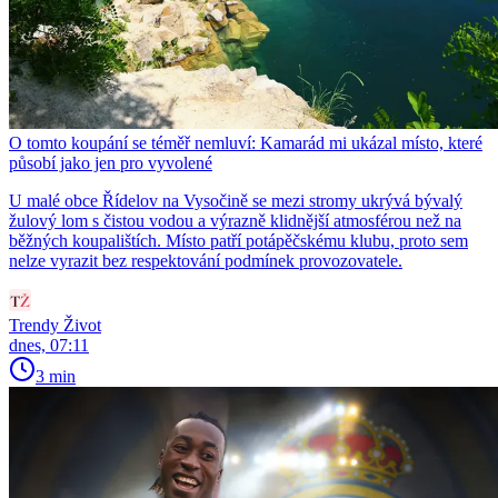
O tomto koupání se téměř nemluví: Kamarád mi ukázal místo, které
působí jako jen pro vyvolené
U malé obce Řídelov na Vysočině se mezi stromy ukrývá bývalý
žulový lom s čistou vodou a výrazně klidnější atmosférou než na
běžných koupalištích. Místo patří potápěčskému klubu, proto sem
nelze vyrazit bez respektování podmínek provozovatele.
Trendy Život
dnes, 07:11
3 min