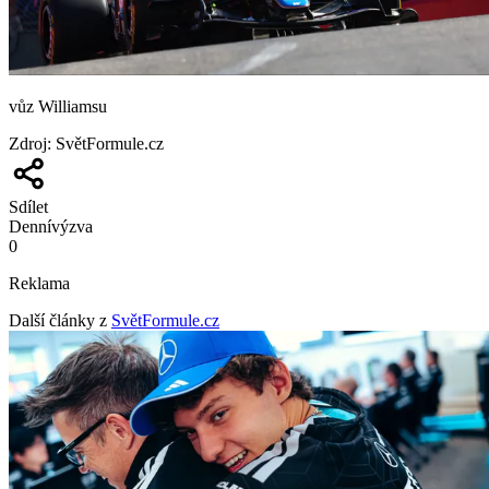
vůz Williamsu
Zdroj
:
SvětFormule.cz
Sdílet
Denní
výzva
0
Reklama
Další články z
SvětFormule.cz