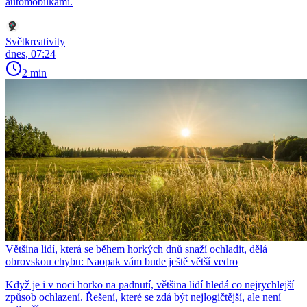
automobilkami.
Světkreativity
dnes, 07:24
2 min
Většina lidí, která se během horkých dnů snaží ochladit, dělá
obrovskou chybu: Naopak vám bude ještě větší vedro
Když je i v noci horko na padnutí, většina lidí hledá co nejrychlejší
způsob ochlazení. Řešení, které se zdá být nejlogičtější, ale není