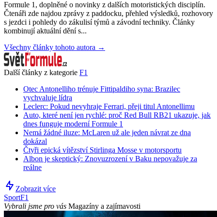
Formule 1, doplněné o novinky z dalších motoristických disciplín.
Čtenáři zde najdou zprávy z paddocku, přehled výsledků, rozhovory
s jezdci i pohledy do zákulisí týmů a závodní techniky. Články
kombinují aktuální dění s...
Všechny články tohoto autora →
Další články z kategorie
F1
Otec Antonelliho trénuje Fittipaldiho syna: Brazilec
vychvaluje lídra
Leclerc: Pokud nevyhraje Ferrari, přeji titul Antonellimu
Auto, které není jen rychlé: proč Red Bull RB21 ukazuje, jak
dnes funguje moderní Formule 1
Nemá žádné iluze: McLaren už ale jeden návrat ze dna
dokázal
Čtyři epická vítězství Stirlinga Mosse v motorsportu
Albon je skeptický: Znovuzrození v Baku nepovažuje za
reálne
Zobrazit více
Sport
F1
Vybrali jsme pro vás
Magazíny a zajímavosti