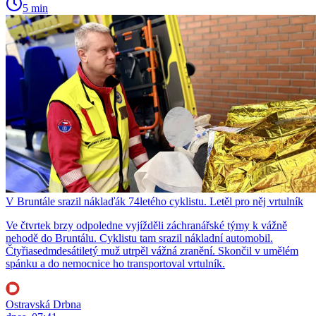
5 min
V Bruntále srazil náklaďák 74letého cyklistu. Letěl pro něj vrtulník
Ve čtvrtek brzy odpoledne vyjížděli záchranářské týmy k vážně
nehodě do Bruntálu. Cyklistu tam srazil nákladní automobil.
Čtyřiasedmdesátiletý muž utrpěl vážná zranění. Skončil v umělém
spánku a do nemocnice ho transportoval vrtulník.
Ostravská Drbna