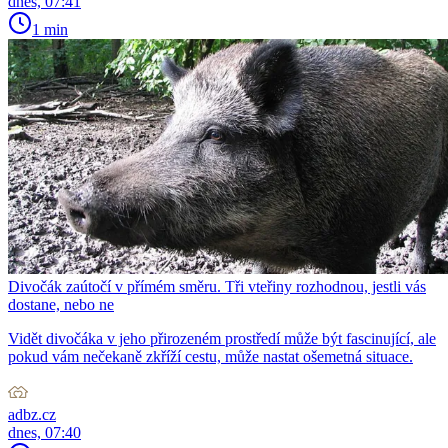
dnes, 07:41
1 min
Divočák zaútočí v přímém směru. Tři vteřiny rozhodnou, jestli vás
dostane, nebo ne
Vidět divočáka v jeho přirozeném prostředí může být fascinující, ale
pokud vám nečekaně zkříží cestu, může nastat ošemetná situace.
adbz.cz
dnes, 07:40