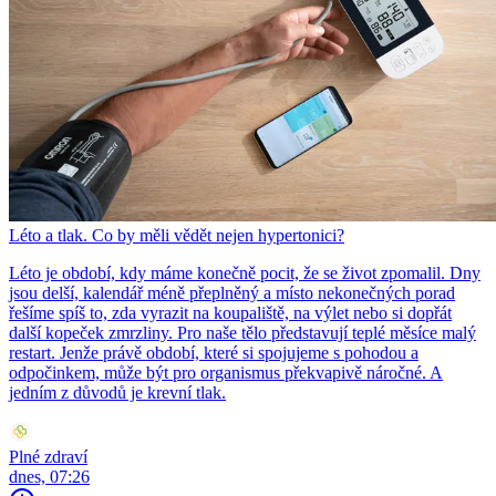
Léto a tlak. Co by měli vědět nejen hypertonici?
Léto je období, kdy máme konečně pocit, že se život zpomalil. Dny
jsou delší, kalendář méně přeplněný a místo nekonečných porad
řešíme spíš to, zda vyrazit na koupaliště, na výlet nebo si dopřát
další kopeček zmrzliny. Pro naše tělo představují teplé měsíce malý
restart. Jenže právě období, které si spojujeme s pohodou a
odpočinkem, může být pro organismus překvapivě náročné. A
jedním z důvodů je krevní tlak.
Plné zdraví
dnes, 07:26