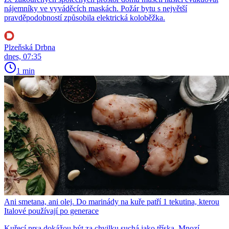
nájemníky ve vyváděcích maskách. Požár bytu s největší
pravděpodobností způsobila elektrická koloběžka.
Plzeňská Drbna
dnes, 07:35
1 min
Ani smetana, ani olej. Do marinády na kuře patří 1 tekutina, kterou
Italové používají po generace
Kuřecí prsa dokážou být za chvilku suchá jako tříska. Mnozí