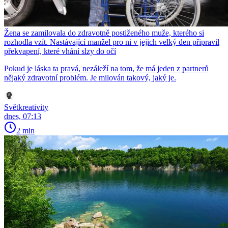
Žena se zamilovala do zdravotně postiženého muže, kterého si
rozhodla vzít. Nastávající manžel pro ni v jejich velký den připravil
překvapení, které vhání slzy do očí
Pokud je láska ta pravá, nezáleží na tom, že má jeden z partnerů
nějaký zdravotní problém. Je milován takový, jaký je.
Světkreativity
dnes, 07:13
2 min