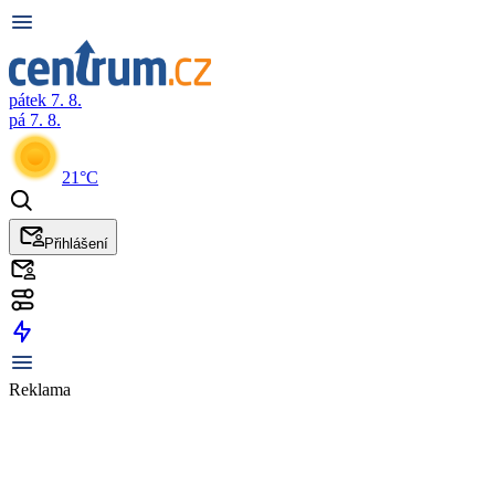
pátek 7. 8.
pá 7. 8.
21°C
Přihlášení
Reklama