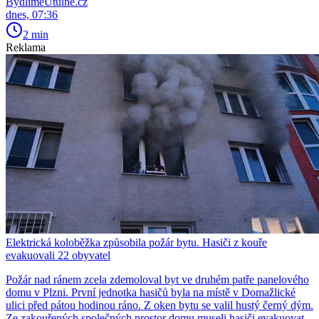
BydlímeÚtulně.cz
dnes, 07:36
2 min
Reklama
Elektrická koloběžka způsobila požár bytu. Hasiči z kouře
evakuovali 22 obyvatel
Požár nad ránem zcela zdemoloval byt ve druhém patře panelového
domu v Plzni. První jednotka hasičů byla na místě v Domažlické
ulici před pátou hodinou ráno. Z oken bytu se valil hustý černý dým.
Ze zakouřených společných prostor domu museli hasiči evakuovat