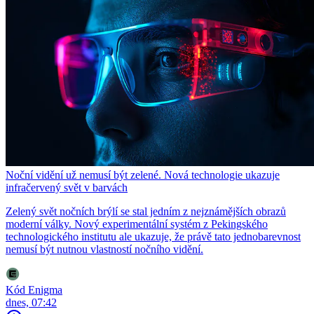
Noční vidění už nemusí být zelené. Nová technologie ukazuje
infračervený svět v barvách
Zelený svět nočních brýlí se stal jedním z nejznámějších obrazů
moderní války. Nový experimentální systém z Pekingského
technologického institutu ale ukazuje, že právě tato jednobarevnost
nemusí být nutnou vlastností nočního vidění.
Kód Enigma
dnes, 07:42