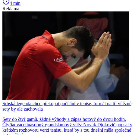
4 min
Reklama
Srbská legenda chce překopat počítání v tenise, formát na tři vítězné
sety by ale zachovala
Sety do čtyř gamů, žádné výhody a zápas hotový do dvou hodin.
Čtyřiadvacetinásobný grandslamový vítěz Novak Djokovič popsal v
krátkém rozhovoru verzi tenisu, která by s tou dnešní měla společné