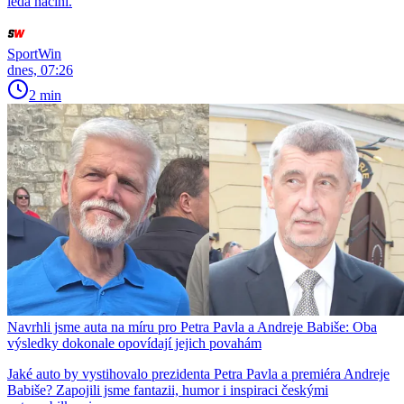
leda náčiní.
SportWin
dnes, 07:26
2 min
Navrhli jsme auta na míru pro Petra Pavla a Andreje Babiše: Oba
výsledky dokonale opovídají jejich povahám
Jaké auto by vystihovalo prezidenta Petra Pavla a premiéra Andreje
Babiše? Zapojili jsme fantazii, humor i inspiraci českými