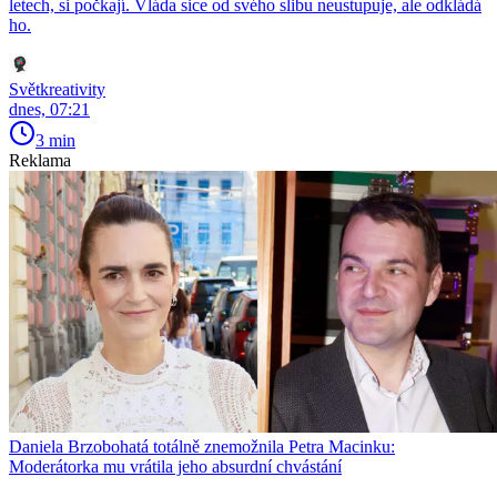
letech, si počkají. Vláda sice od svého slibu neustupuje, ale odkládá
ho.
Světkreativity
dnes, 07:21
3 min
Reklama
Daniela Brzobohatá totálně znemožnila Petra Macinku:
Moderátorka mu vrátila jeho absurdní chvástání