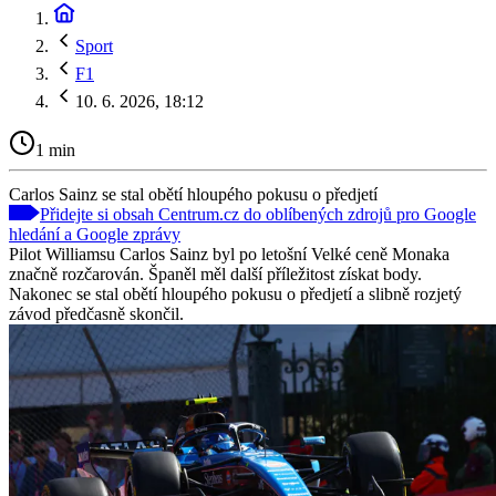
Sport
F1
10. 6. 2026, 18:12
1 min
Carlos Sainz se stal obětí hloupého pokusu o předjetí
Přidejte si obsah Centrum.cz do oblíbených zdrojů pro Google
hledání a Google zprávy
Pilot Williamsu Carlos Sainz byl po letošní Velké ceně Monaka
značně rozčarován. Španěl měl další příležitost získat body.
Nakonec se stal obětí hloupého pokusu o předjetí a slibně rozjetý
závod předčasně skončil.