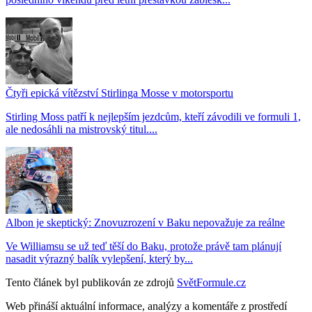
Čtyři epická vítězství Stirlinga Mosse v motorsportu
Stirling Moss patří k nejlepším jezdcům, kteří závodili ve formuli 1,
ale nedosáhli na mistrovský titul....
Albon je skeptický: Znovuzrození v Baku nepovažuje za reálne
Ve Williamsu se už teď těší do Baku, protože právě tam plánují
nasadit výrazný balík vylepšení, který by...
Tento článek byl publikován ze zdrojů
SvětFormule.cz
Web přináší aktuální informace, analýzy a komentáře z prostředí