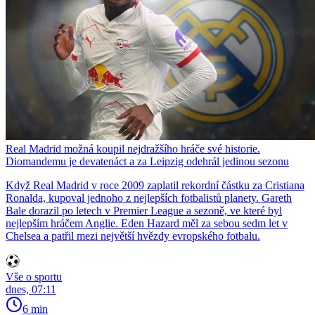
Real Madrid možná koupil nejdražšího hráče své historie.
Diomandemu je devatenáct a za Leipzig odehrál jedinou sezonu
Když Real Madrid v roce 2009 zaplatil rekordní částku za Cristiana
Ronalda, kupoval jednoho z nejlepších fotbalistů planety. Gareth
Bale dorazil po letech v Premier League a sezoně, ve které byl
nejlepším hráčem Anglie. Eden Hazard měl za sebou sedm let v
Chelsea a patřil mezi největší hvězdy evropského fotbalu.
Vše o sportu
dnes, 07:11
6 min