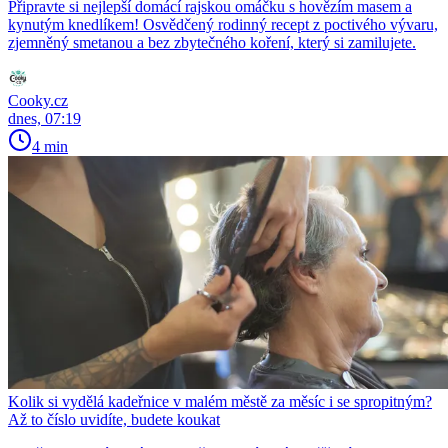
Připravte si nejlepší domácí rajskou omáčku s hovězím masem a
kynutým knedlíkem! Osvědčený rodinný recept z poctivého vývaru,
zjemněný smetanou a bez zbytečného koření, který si zamilujete.
Cooky.cz
dnes, 07:19
4 min
Kolik si vydělá kadeřnice v malém městě za měsíc i se spropitným?
Až to číslo uvidíte, budete koukat