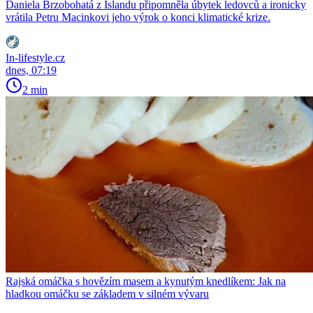
Daniela Brzobohatá z Islandu připomněla úbytek ledovců a ironicky
vrátila Petru Macinkovi jeho výrok o konci klimatické krize.
In-lifestyle.cz
dnes, 07:19
2 min
Rajská omáčka s hovězím masem a kynutým knedlíkem: Jak na
hladkou omáčku se základem v silném vývaru