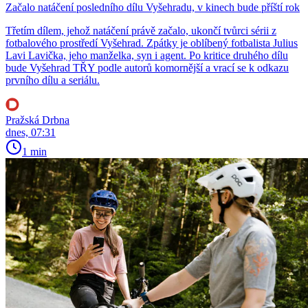
Začalo natáčení posledního dílu Vyšehradu, v kinech bude příští rok
Třetím dílem, jehož natáčení právě začalo, ukončí tvůrci sérii z
fotbalového prostředí Vyšehrad. Zpátky je oblíbený fotbalista Julius
Lavi Lavička, jeho manželka, syn i agent. Po kritice druhého dílu
bude Vyšehrad TŘY podle autorů komornější a vrací se k odkazu
prvního dílu a seriálu.
Pražská Drbna
dnes, 07:31
1 min