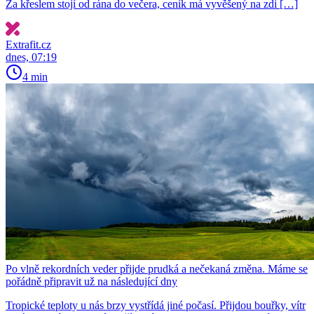
Za křeslem stojí od rána do večera, ceník má vyvěšený na zdi […]
Extrafit.cz
dnes, 07:19
4 min
Po vlně rekordních veder přijde prudká a nečekaná změna. Máme se
pořádně připravit už na následující dny
Tropické teploty u nás brzy vystřídá jiné počasí. Přijdou bouřky, vítr