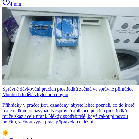
4 min
Správné dávkování pracích prostředků začíná ve správné přihrádce.
Mnoho lidí dělá zbytečnou chybu
Přihrádky v pračce jsou označeny, abyste lehce poznali, co do které
máte nalít nebo nasypat. Nesprávná aplikace pracích prostředků
může zkazit celé praní. Někdy spotřebitelé, když zakoupí novou
pračku, začnou sypat prací přípravek a nalévat...