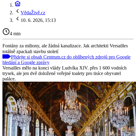
VědaŽivě.cz
10. 6. 2026, 15:13
4 min
Fontány za miliony, ale žádná kanalizace. Jak architekti Versailles
totálně zpackali stavbu století
Přidejte si obsah Centrum.cz do oblíbených zdrojů pro Google
hledání a Google zprávy
Versailles mělo na konci vlády Ludvíka XIV. přes 1 600 vodních
trysek, ale jen dvě doložené veřejné toalety pro tisíce obyvatel
paláce.