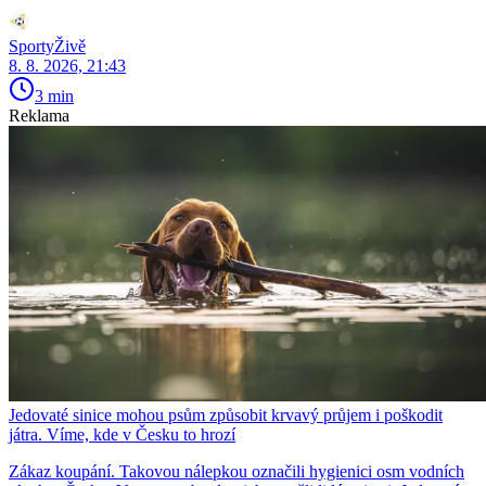
SportyŽivě
8. 8. 2026, 21:43
3 min
Reklama
Jedovaté sinice mohou psům způsobit krvavý průjem i poškodit
játra. Víme, kde v Česku to hrozí
Zákaz koupání. Takovou nálepkou označili hygienici osm vodních