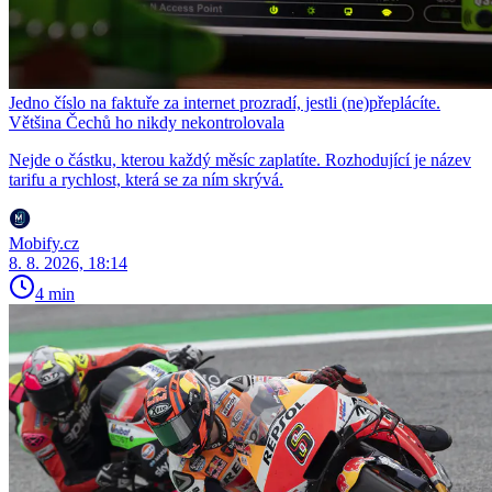
Jedno číslo na faktuře za internet prozradí, jestli (ne)přeplácíte.
Většina Čechů ho nikdy nekontrolovala
Nejde o částku, kterou každý měsíc zaplatíte. Rozhodující je název
tarifu a rychlost, která se za ním skrývá.
Mobify.cz
8. 8. 2026, 18:14
4 min