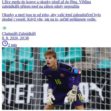
Lžíce medu do konve a okurky plodí až do října. Většina
zahrádkářů přitom med na záhon nikdy nepoužila
Okurky a med jsou tu od toho, aby vaše letní zahradničení bylo
plodné i veselé. Když víte, jak na to, určitě nešlápnete vedle.
Chalupáři-Zahrádkáři
8. 8. 2026, 20:38
2 min