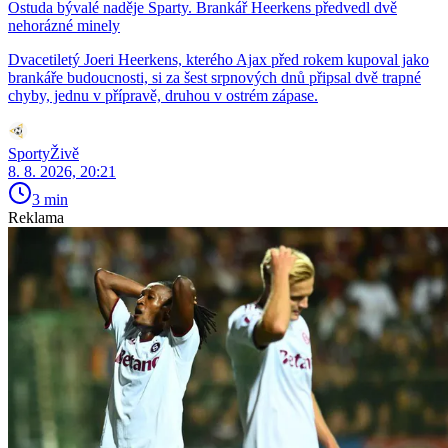
Ostuda bývalé naděje Sparty. Brankář Heerkens předvedl dvě
nehorázné minely
Dvacetiletý Joeri Heerkens, kterého Ajax před rokem kupoval jako
brankáře budoucnosti, si za šest srpnových dnů připsal dvě trapné
chyby, jednu v přípravě, druhou v ostrém zápase.
SportyŽivě
8. 8. 2026, 20:21
3 min
Reklama