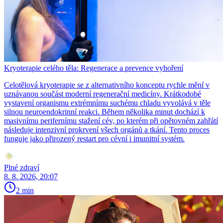
Kryoterapie celého těla: Regenerace a prevence vyhoření
Celotělová kryoterapie se z alternativního konceptu rychle mění v
uznávanou součást moderní regenerační medicíny. Krátkodobé
vystavení organismu extrémnímu suchému chladu vyvolává v těle
silnou neuroendokrinní reakci. Během několika minut dochází k
masivnímu perifernímu stažení cév, po kterém při opětovném zahřátí
následuje intenzivní prokrvení všech orgánů a tkání. Tento proces
funguje jako přirozený restart pro cévní i imunitní systém.
Plné zdraví
8. 8. 2026, 20:07
2 min