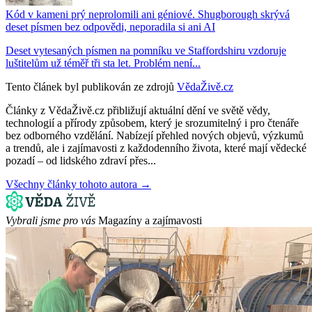
Kód v kameni prý neprolomili ani géniové. Shugborough skrývá
deset písmen bez odpovědi, neporadila si ani AI
Deset vytesaných písmen na pomníku ve Staffordshiru vzdoruje
luštitelům už téměř tři sta let. Problém není...
Tento článek byl publikován ze zdrojů
VědaŽivě.cz
Články z VědaŽivě.cz přibližují aktuální dění ve světě vědy,
technologií a přírody způsobem, který je srozumitelný i pro čtenáře
bez odborného vzdělání. Nabízejí přehled nových objevů, výzkumů
a trendů, ale i zajímavosti z každodenního života, které mají vědecké
pozadí – od lidského zdraví přes...
Všechny články tohoto autora →
Vybrali jsme pro vás
Magazíny a zajímavosti