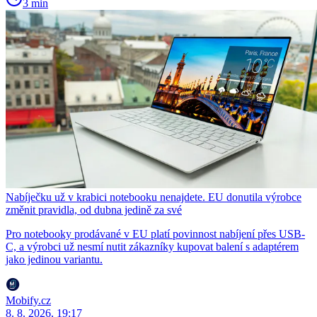
3 min
Nabíječku už v krabici notebooku nenajdete. EU donutila výrobce
změnit pravidla, od dubna jedině za své
Pro notebooky prodávané v EU platí povinnost nabíjení přes USB-
C, a výrobci už nesmí nutit zákazníky kupovat balení s adaptérem
jako jedinou variantu.
Mobify.cz
8. 8. 2026, 19:17