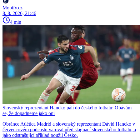
Mobify.cz
8. 8. 2026, 21:46
4 min
Slovenský reprezentant Hancko pálí do českého fotbalu: Obávám
se, že dopadneme jako oni
Obránce Atlética Madrid a slovenský reprezentant Dávid Hancko v
červencovém podcastu varoval před stagnací slovenského fotbalu, a
jako odstrašující příklad použil Česko.