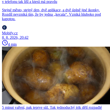
v telefonu tak liší a která má pravdu
Stejné město, stejný den, dvě aplikace, a dvě úplně jiné ikonky.
Rozdíl nevzniká tím, že by jedna „kecala“. Vzniká hluboko pod
kapotou.
Mobify.cz
8. 8. 2026, 20:42
4 min
5 minut vaření, pak teprve sůl. Tak jednoduchý trik dělí rozpadlé