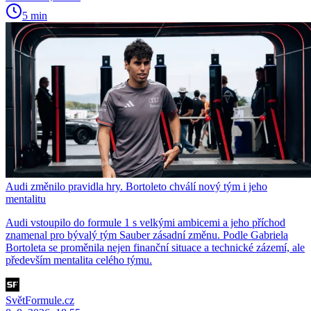
5 min
Audi změnilo pravidla hry. Bortoleto chválí nový tým i jeho
mentalitu
Audi vstoupilo do formule 1 s velkými ambicemi a jeho příchod
znamenal pro bývalý tým Sauber zásadní změnu. Podle Gabriela
Bortoleta se proměnila nejen finanční situace a technické zázemí, ale
především mentalita celého týmu.
SvětFormule.cz