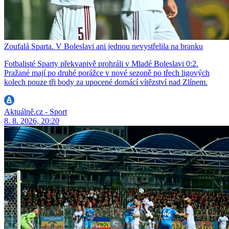
Zoufalá Sparta. V Boleslavi ani jednou nevystřelila na branku
Fotbalisté Sparty překvapivě prohráli v Mladé Boleslavi 0:2.
Pražané mají po druhé porážce v nové sezoně po třech ligových
kolech pouze tři body za upocené domácí vítězství nad Zlínem.
Aktuálně.cz - Sport
8. 8. 2026, 20:20