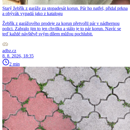
Starý žebřík z garáže za stopadesát korun. Pár ho natřel, přidal prkna
a obývák vypadá jako z katalogu
Žebřík z garážového prodeje za korun přetvořil pár v nádhernou
polici. Zabralo jim to jen chvilku a stálo je to pár korun. Navíc se
teď každé návštěvě svým dílem můžou pochlubit.
adbz.cz
8. 8. 2026, 18:35
2 min