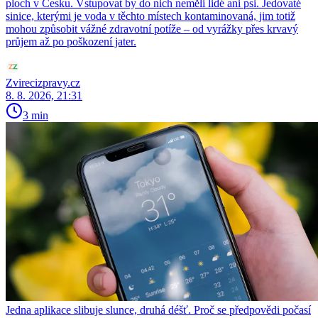
ploch v Česku. Vstupovat by do nich neměli lidé ani psi. Jedovaté
sinice, kterými je voda v těchto místech kontaminovaná, jim totiž
mohou způsobit vážné zdravotní potíže – od vyrážky přes krvavý
průjem až po poškození jater.
Zvirecizpravy.cz
8. 8. 2026, 21:31
3 min
Jedna aplikace slibuje slunce, druhá déšť. Proč se předpovědi počasí