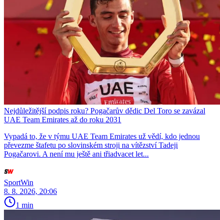
Nejdůležitější podpis roku? Pogačarův dědic Del Toro se zavázal
UAE Team Emirates až do roku 2031
Vypadá to, že v týmu UAE Team Emirates už vědí, kdo jednou
převezme štafetu po slovinském stroji na vítězství Tadeji
Pogačarovi. A není mu ještě ani třiadvacet let...
SportWin
8. 8. 2026, 20:06
1 min