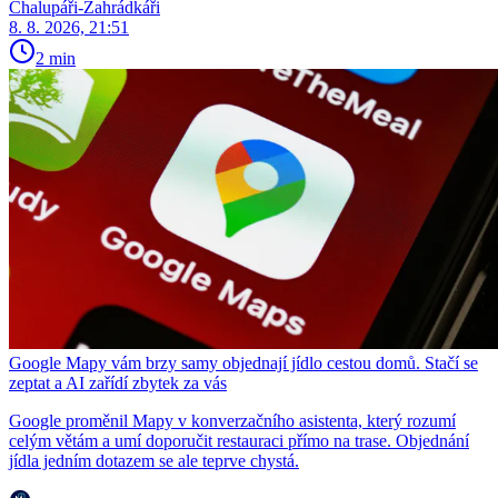
Chalupáři-Zahrádkáři
8. 8. 2026, 21:51
2 min
Google Mapy vám brzy samy objednají jídlo cestou domů. Stačí se
zeptat a AI zařídí zbytek za vás
Google proměnil Mapy v konverzačního asistenta, který rozumí
celým větám a umí doporučit restauraci přímo na trase. Objednání
jídla jedním dotazem se ale teprve chystá.