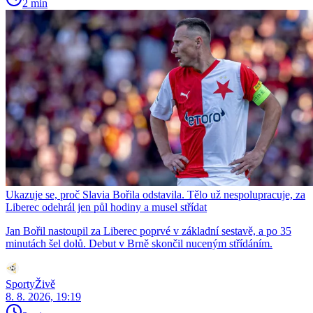
2 min
Ukazuje se, proč Slavia Bořila odstavila. Tělo už nespolupracuje, za
Liberec odehrál jen půl hodiny a musel střídat
Jan Bořil nastoupil za Liberec poprvé v základní sestavě, a po 35
minutách šel dolů. Debut v Brně skončil nuceným střídáním.
SportyŽivě
8. 8. 2026, 19:19