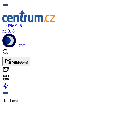
neděle 9. 8.
ne 9. 8.
17°C
Přihlášení
Reklama