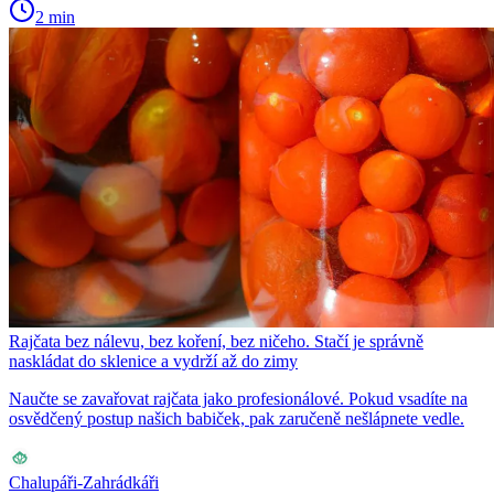
2 min
Rajčata bez nálevu, bez koření, bez ničeho. Stačí je správně
naskládat do sklenice a vydrží až do zimy
Naučte se zavařovat rajčata jako profesionálové. Pokud vsadíte na
osvědčený postup našich babiček, pak zaručeně nešlápnete vedle.
Chalupáři-Zahrádkáři