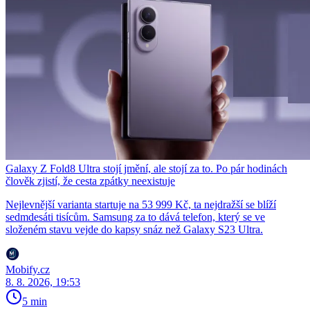
Galaxy Z Fold8 Ultra stojí jmění, ale stojí za to. Po pár hodinách
člověk zjistí, že cesta zpátky neexistuje
Nejlevnější varianta startuje na 53 999 Kč, ta nejdražší se blíží
sedmdesáti tisícům. Samsung za to dává telefon, který se ve
složeném stavu vejde do kapsy snáz než Galaxy S23 Ultra.
Mobify.cz
8. 8. 2026, 19:53
5 min