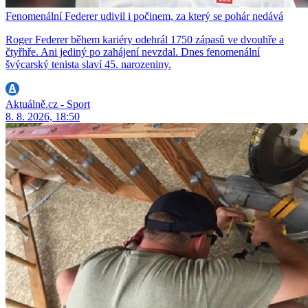
Fenomenální Federer udivil i počinem, za který se pohár nedává
Roger Federer během kariéry odehrál 1750 zápasů ve dvouhře a
čtyřhře. Ani jediný po zahájení nevzdal. Dnes fenomenální
švýcarský tenista slaví 45. narozeniny.
Aktuálně.cz - Sport
8. 8. 2026, 18:50