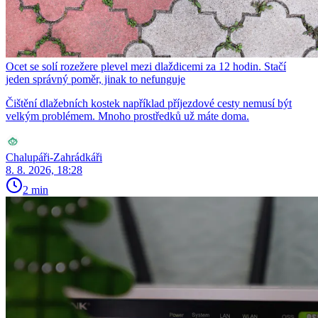
Ocet se solí rozežere plevel mezi dlaždicemi za 12 hodin. Stačí
jeden správný poměr, jinak to nefunguje
Čištění dlažebních kostek například příjezdové cesty nemusí být
velkým problémem. Mnoho prostředků už máte doma.
Chalupáři-Zahrádkáři
8. 8. 2026, 18:28
2 min