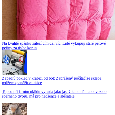
Na kvalitě spánku záleží čím dál víc. Lidé vykupují staré péřové
peřiny za tisíce korun
Zapadlý poklad v krabici od bot: Zaprášený počítač ze sklepa
můžete zpeněžit za tisíce
To, co při jarním úklidu vypadá jako jasný kandidát na odvoz do
sběrného dvoru, má pro nadšence a sběratele...