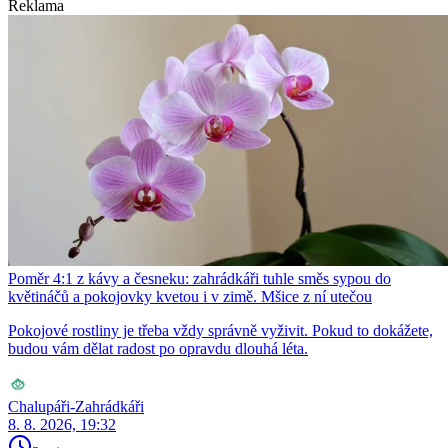
Reklama
Poměr 4:1 z kávy a česneku: zahrádkáři tuhle směs sypou do
květináčů a pokojovky kvetou i v zimě. Mšice z ní utečou
Pokojové rostliny je třeba vždy správně vyživit. Pokud to dokážete,
budou vám dělat radost po opravdu dlouhá léta.
Chalupáři-Zahrádkáři
8. 8. 2026, 19:32