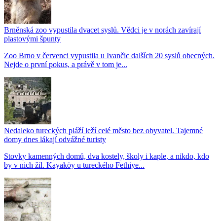
Brněnská zoo vypustila dvacet syslů. Vědci je v norách zavírají
plastovými špunty
Zoo Brno v červenci vypustila u Ivančic dalších 20 syslů obecných.
Nejde o první pokus, a právě v tom je...
Nedaleko tureckých pláží leží celé město bez obyvatel. Tajemné
domy dnes lákají odvážné turisty
Stovky kamenných domů, dva kostely, školy i kaple, a nikdo, kdo
by v nich žil. Kayaköy u tureckého Fethiye...