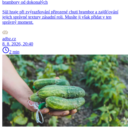
brambory od dokonalých
Sůl hraje při zvýrazňování přirozené chuti brambor a zajišťování
jejich správné textury zásadní roli. Musíte ji však přidat v ten
správný moment.
adbz.cz
8. 8. 2026, 20:40
2 min