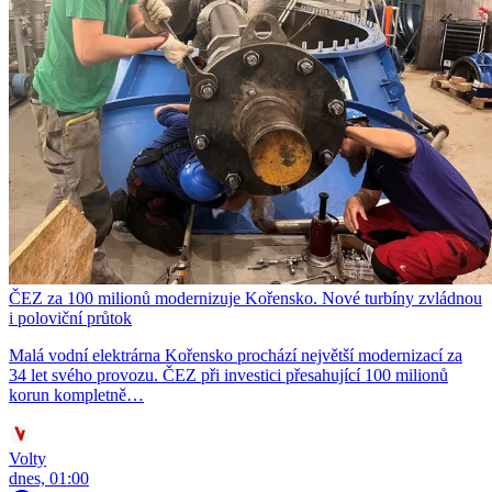
ČEZ za 100 milionů modernizuje Kořensko. Nové turbíny zvládnou
i poloviční průtok
Malá vodní elektrárna Kořensko prochází největší modernizací za
34 let svého provozu. ČEZ při investici přesahující 100 milionů
korun kompletně…
Volty
dnes, 01:00