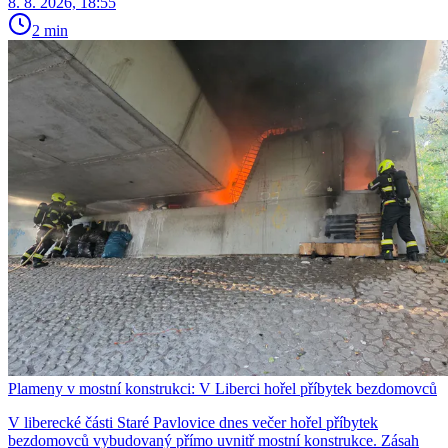
8. 8. 2026, 18:55
2 min
Plameny v mostní konstrukci: V Liberci hořel příbytek bezdomovců
V liberecké části Staré Pavlovice dnes večer hořel příbytek
bezdomovců vybudovaný přímo uvnitř mostní konstrukce. Zásah