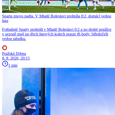
Sparta znovu padla. V Mladé Boleslavi prohrála 0:2, domácí vedou
ligu
Fotbalisté Sparty prohráli v Mladé Boleslavi 0:2 a po druhé porážce
v sezoně mají po třech ligových kolech pouze tři body. Středočeši
vedou tabulku.
Pražská Drbna
8. 8. 2026, 20:15
1 min