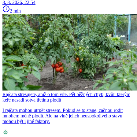
8. 8. 2026, 22:54
2 min
Rajčata stresujete, aniž o tom víte. Pět běžných chyb, kvůli kterým
keře nasadí sotva třetinu plodů
I rajčata mohou utrpět stresem. Pokud se to stane, začnou rodit
mnohem méně plodů. Ale na vině jejich neuspokojivého stavu
mohou být i jiné faktory.