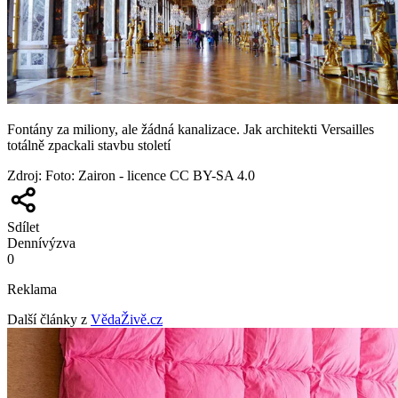
Fontány za miliony, ale žádná kanalizace. Jak architekti Versailles
totálně zpackali stavbu století
Zdroj
:
Foto: Zairon - licence CC BY-SA 4.0
Sdílet
Denní
výzva
0
Reklama
Další články z
VědaŽivě.cz