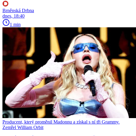
Brněnská Drbna
dnes, 18:40
1 min
Producent, který proměnil Madonnu a získal s ní tři Grammy.
Zemřel William Orbit