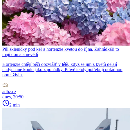
Půl skleničky pod keř a hortenzie kvetou do října. Zahrádkáři to
mají doma a nevědí
Hortenzie chtějí péči obzvlášť v létě, když se jim z květů dělají
nadýchané koule jako z pohádky. Právě tehdy potřebují pořádnou
porci živin.
adbz.cz
dnes, 20:50
2 min