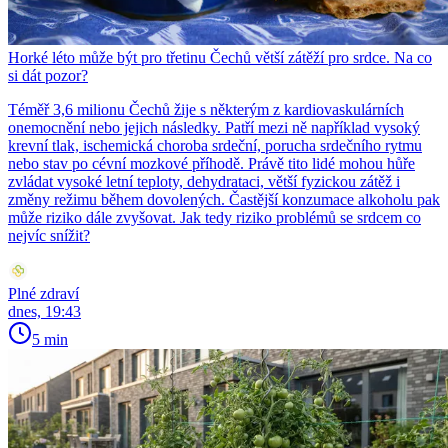
Horké léto může být pro třetinu Čechů větší zátěží pro srdce. Na co
si dát pozor?
Téměř 3,6 milionu Čechů žije s některým z kardiovaskulárních
onemocnění nebo jejich následky. Patří mezi ně například vysoký
krevní tlak, ischemická choroba srdeční, porucha srdečního rytmu
nebo stav po cévní mozkové příhodě. Právě tito lidé mohou hůře
zvládat vysoké letní teploty, dehydrataci, větší fyzickou zátěž i
změny režimu během dovolených. Častější konzumace alkoholu pak
může riziko dále zvyšovat. Jak tedy riziko problémů se srdcem co
nejvíc snížit?
Plné zdraví
dnes, 19:43
5 min