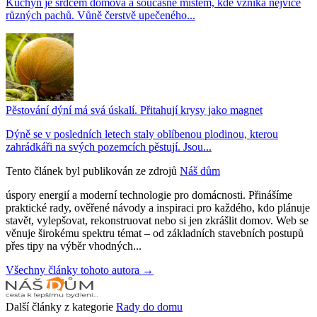
Kuchyň je srdcem domova a současně místem, kde vzniká nejvíce
různých pachů. Vůně čerstvě upečeného...
Pěstování dýní má svá úskalí. Přitahují krysy jako magnet
Dýně se v posledních letech staly oblíbenou plodinou, kterou
zahrádkáři na svých pozemcích pěstují. Jsou...
Tento článek byl publikován ze zdrojů
Náš dům
úspory energií a moderní technologie pro domácnosti. Přinášíme
praktické rady, ověřené návody a inspiraci pro každého, kdo plánuje
stavět, vylepšovat, rekonstruovat nebo si jen zkrášlit domov. Web se
věnuje širokému spektru témat – od základních stavebních postupů
přes tipy na výběr vhodných...
Všechny články tohoto autora →
Další články z kategorie
Rady do domu