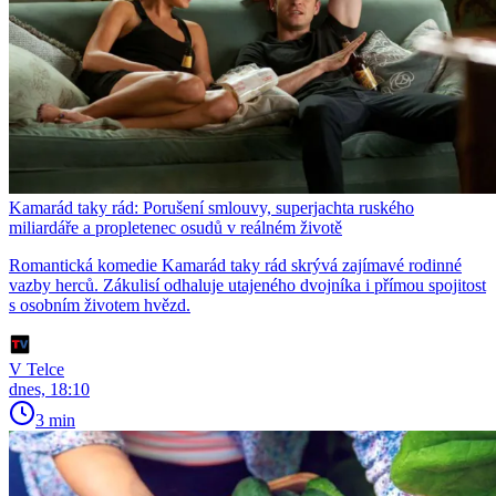
Kamarád taky rád: Porušení smlouvy, superjachta ruského
miliardáře a propletenec osudů v reálném životě
Romantická komedie Kamarád taky rád skrývá zajímavé rodinné
vazby herců. Zákulisí odhaluje utajeného dvojníka i přímou spojitost
s osobním životem hvězd.
V Telce
dnes, 18:10
3 min