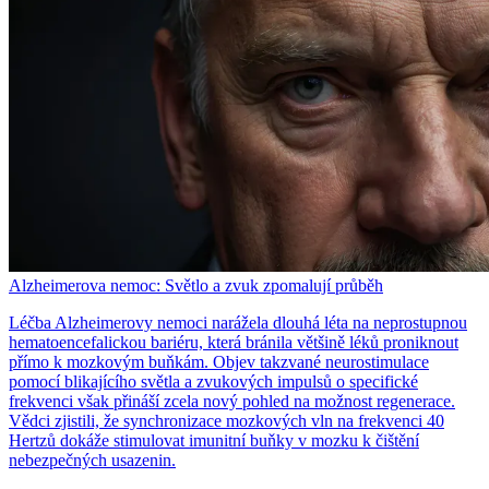
Alzheimerova nemoc: Světlo a zvuk zpomalují průběh
Léčba Alzheimerovy nemoci narážela dlouhá léta na neprostupnou
hematoencefalickou bariéru, která bránila většině léků proniknout
přímo k mozkovým buňkám. Objev takzvané neurostimulace
pomocí blikajícího světla a zvukových impulsů o specifické
frekvenci však přináší zcela nový pohled na možnost regenerace.
Vědci zjistili, že synchronizace mozkových vln na frekvenci 40
Hertzů dokáže stimulovat imunitní buňky v mozku k čištění
nebezpečných usazenin.