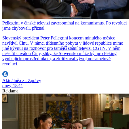
Pellegrini v čínské televizi zavzpomínal na komunismus. Po revoluci
jsme chybovali, přiznal
Slovenský prezident Peter Pellegrini koncem minulého měsíce
navštívil Čínu. V rámci třídenního pobytu v lidové republice mimo
jiné kývnul na rozhovor pro tamější státní televizi CGTN. V něm
nešetřil chválou Číny, sliby, že Slovensko může být pro Peking
vynikajícím prostředníkem, a zkritizoval vývoj po sametové
revoluci.
Aktuálně.cz - Zprávy
dnes, 18:11
Reklama