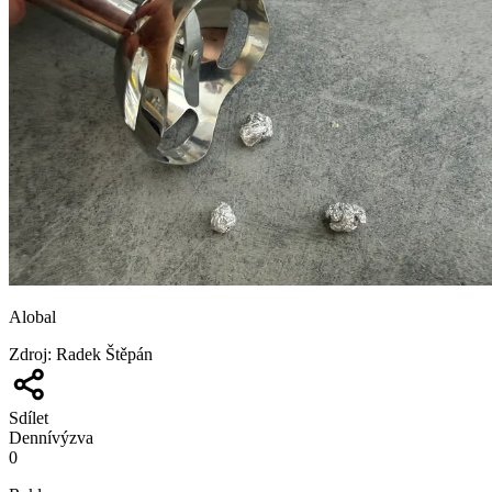
Alobal
Zdroj
:
Radek Štěpán
Sdílet
Denní
výzva
0