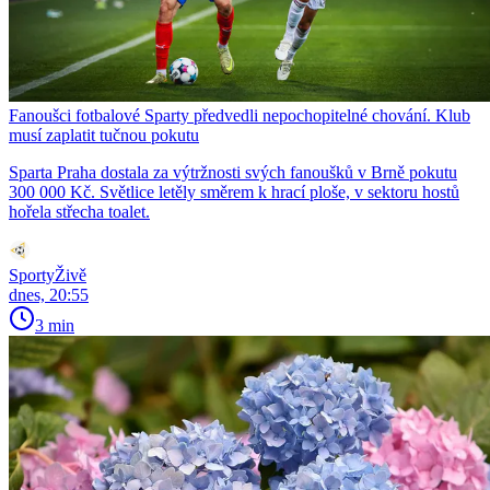
Fanoušci fotbalové Sparty předvedli nepochopitelné chování. Klub
musí zaplatit tučnou pokutu
Sparta Praha dostala za výtržnosti svých fanoušků v Brně pokutu
300 000 Kč. Světlice letěly směrem k hrací ploše, v sektoru hostů
hořela střecha toalet.
SportyŽivě
dnes, 20:55
3 min