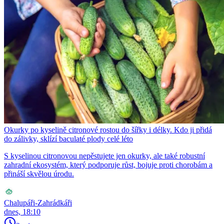
Okurky po kyselině citronové rostou do šířky i délky. Kdo ji přidá
do zálivky, sklízí baculaté plody celé léto
S kyselinou citronovou nepěstujete jen okurky, ale také robustní
zahradní ekosystém, který podporuje růst, bojuje proti chorobám a
přináší skvělou úrodu.
Chalupáři-Zahrádkáři
dnes, 18:10