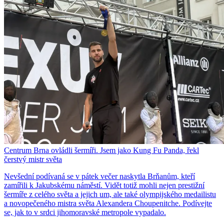
Centrum Brna ovládli šermíři. Jsem jako Kung Fu Panda, řekl
čerstvý mistr světa
Nevšední podívaná se v pátek večer naskytla Brňanům, kteří
zamířili k Jakubskému náměstí. Vidět totiž mohli nejen prestižní
šermíře z celého světa a jejich um, ale také olympijského medailistu
a novopečeného mistra světa Alexandera Choupenitche. Podívejte
se, jak to v srdci jihomoravské metropole vypadalo.