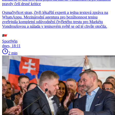
pravdy čelí drsné kritice
Osmačtyřicet stran, čtyři lékařští experti a jedna textová zpráva na
WhatsAppu. Mezinárodní agentura pro bezúhonnost tenisu
zveřejnila kompletní odůvodnění čtyřletého trestu pro Markétu
Vondroušovou a nálada v tenisovém světě se od té chvíle otočila.
SportWin
dnes, 18:11
2 min