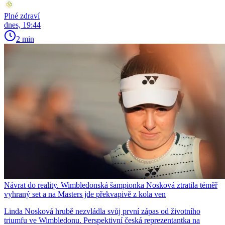
Plné zdraví
dnes, 19:44
2 min
Návrat do reality. Wimbledonská šampionka Nosková ztratila téměř
vyhraný set a na Masters jde překvapivě z kola ven
Linda Nosková hrubě nezvládla svůj první zápas od životního
triumfu ve Wimbledonu. Perspektivní česká reprezentantka na