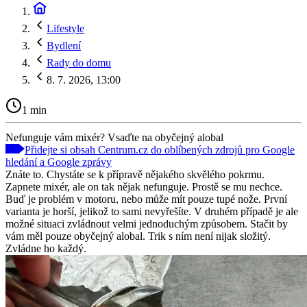
Lifestyle
Bydlení
Rady do domu
8. 7. 2026, 13:00
1 min
Nefunguje vám mixér? Vsaďte na obyčejný alobal
Přidejte si obsah Centrum.cz do oblíbených zdrojů pro Google
hledání a Google zprávy
Znáte to. Chystáte se k přípravě nějakého skvělého pokrmu.
Zapnete mixér, ale on tak nějak nefunguje. Prostě se mu nechce.
Buď je problém v motoru, nebo může mít pouze tupé nože. První
varianta je horší, jelikož to sami nevyřešíte. V druhém případě je ale
možné situaci zvládnout velmi jednoduchým způsobem. Stačit by
vám měl pouze obyčejný alobal. Trik s ním není nijak složitý.
Zvládne ho každý.