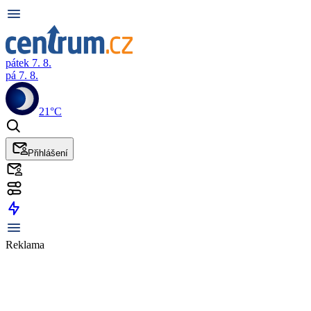
pátek 7. 8.
pá 7. 8.
21°C
Přihlášení
Reklama