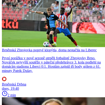
Brněnská Zbrojovka poprvé klopýtla, doma nestačila na Liberec
První porážku v nové sezoně utrpěli fotbalisté Zbrojovky Brno.
Nováček nejvyšší soutěže v páteční předehrávce 3. kola podlehl na
domácím stadionu Liberci 0:1. Hostům zajistil tři body gólem z 61.
minuty Patrik Dulay.
Brněnská Drbna
dnes, 19:40
2 min