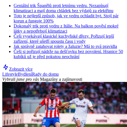
Geniální trik Španělů proti letnímu vedru. Nezapínají
klimatizaci a mají doma chládek bez výdajů za elektřinu
Toto je nejlepší způsob, jak ve vedru ochladit byt. Stojí pár
korun a funguje 100%
Dokonalý trik proti vedru z Itálie. Na balkon pověsí mokré
látky a nepotřebují klimatizaci
Češi vysekávají klasické kuchyňské dřezy. Pořizují lepší
zařízení, které ušetří spoustu času i vody
Jak správně zatahovat rolety a žaluzie? Má to svá pravidla
Češi si pořizují nádrže na dešťovku bez povolení. Hranice 50
kubíků už je před pokutou neochrání
Zobrazit více
Lifestyle
Bydlení
Rady do domu
Vybrali jsme pro vás
Magazíny a zajímavosti