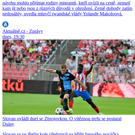
návrhu mohlo přijímat rodiny migrantů, kteří uvízli na cestě, nemají
kam jít nebo jsou z různých důvodů v ohrožení. Země dohody zatím
nedosáhly, uvedla mluvčí rwandské vlády Yolande Makoloová.
Aktuálně.cz - Zprávy
dnes, 19:30
Slovan ovládl duel se Zbrojovkou. O vítěznou trefu se postaral
Dulay
Slovan se ve třetím kole představil na hřišti ligového nováčka.