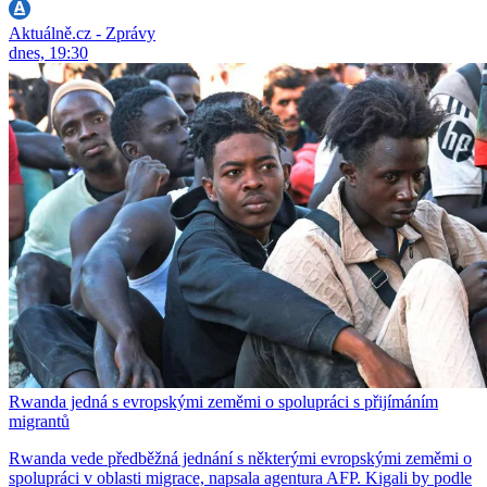
Aktuálně.cz - Zprávy
dnes, 19:30
Rwanda jedná s evropskými zeměmi o spolupráci s přijímáním
migrantů
Rwanda vede předběžná jednání s některými evropskými zeměmi o
spolupráci v oblasti migrace, napsala agentura AFP. Kigali by podle