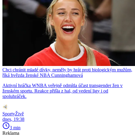
Chci chránit mladé dívky, neměly by hrát proti biologickým mužům,
říká hvězda ženské NBA Cunninghamová
Aktivní hráčka WNBA veřejně odmítla účast transgender žen v
ženském sportu. Reakce přišla z hal, od vedení ligy i od
spoluhráček.
SportyŽivě
dnes, 19:38
3 min
Reklama