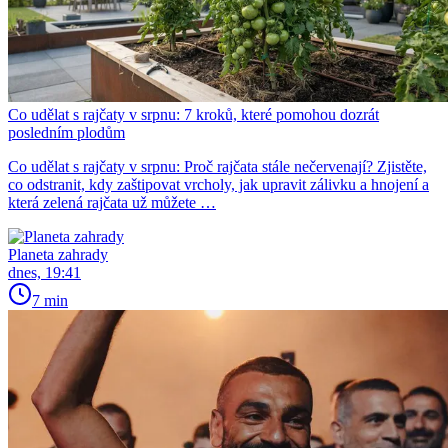
Co udělat s rajčaty v srpnu: 7 kroků, které pomohou dozrát
posledním plodům
Co udělat s rajčaty v srpnu: Proč rajčata stále nečervenají? Zjistěte,
co odstranit, kdy zaštipovat vrcholy, jak upravit zálivku a hnojení a
která zelená rajčata už můžete …
Planeta zahrady
dnes, 19:41
7 min