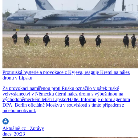
Protiruská hysterie a provokace z Kyjeva, reaguje Kreml na nález
dronu v Lipsku
Za provokaci namířenou proti Rusku označilo v pátek ruské
velvyslanectví v Německu úterní nález dronu s výbušninou na
východoněmeckém letišti Lipsko/Halle. Informuje o tom agentura
DPA. Berlín oficiálně Moskvu v souvislosti s tímto případem z
ničeho neobvinil.
Aktuálně.cz - Zprávy
dnes, 20:23