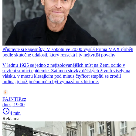
Připravte si kapesníky. V sobotu ve 20:00 vysílá Prima MAX příběh
podle skutečné události, který rozseká i ty nejtvrdší povahy
V lednu 1925 se jedno z nejizolovanějších míst na Zemi ocitlo v
sevření smrtící epidemie. Zatímco stovky dětských životů visely na
vlásku, v mrazu klesajícím pod minus čtyřicet stupňů se zrodil
hrdina, jehož jméno mělo být vymazáno z historie.
FAJNTIP.cz
dnes, 19:00
4 min
Reklama