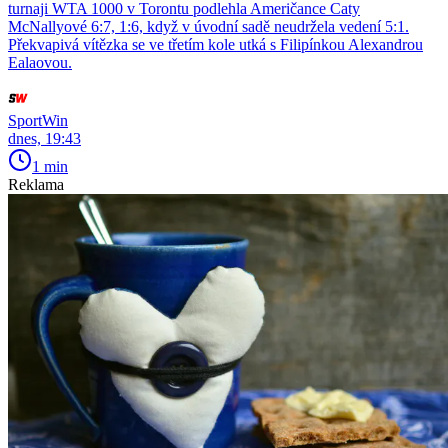
turnaji WTA 1000 v Torontu podlehla Američance Caty
McNallyové 6:7, 1:6, když v úvodní sadě neudržela vedení 5:1.
Překvapivá vítězka se ve třetím kole utká s Filipínkou Alexandrou
Ealaovou.
SportWin
dnes, 19:43
1 min
Reklama