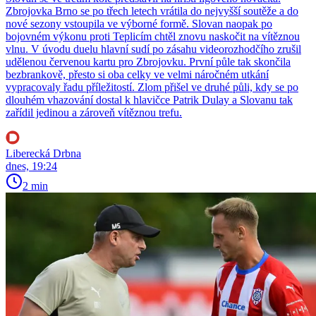
Zbrojovka Brno se po třech letech vrátila do nejvyšší soutěže a do
nové sezony vstoupila ve výborné formě. Slovan naopak po
bojovném výkonu proti Teplicím chtěl znovu naskočit na vítěznou
vlnu. V úvodu duelu hlavní sudí po zásahu videorozhodčího zrušil
udělenou červenou kartu pro Zbrojovku. První půle tak skončila
bezbrankově, přesto si oba celky ve velmi náročném utkání
vypracovaly řadu příležitostí. Zlom přišel ve druhé půli, kdy se po
dlouhém vhazování dostal k hlavičce Patrik Dulay a Slovanu tak
zařídil jedinou a zároveň vítěznou trefu.
Liberecká Drbna
dnes, 19:24
2 min