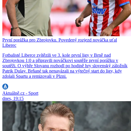
První porážka pro Zbrojovku. Povedený rozjezd nováčka uťal
Liberec
Fotbalisté Liberce zvítězili ve 3. kole první ligy v Brně nad
Zbrojovkou 1:0 a připravili nováčkovi soutěže první porážku v
soutěži. O výhře Slovanu rozhodl po hodině hry slovenský záložník
Patrik Dulay. Brňané tak nenavázali na výtečný start do ligy, kdy
zdolali Spartu a remizovali v Plzni.
Aktuálně.cz - Sport
dnes, 19:15