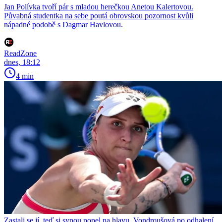
Jan Polívka tvoří pár s mladou herečkou Anetou Kalertovou.
Půvabná studentka na sebe poutá obrovskou pozornost kvůli
nápadné podobě s Dagmar Havlovou.
ReadZone
dnes, 18:12
4 min
Zastali se jí, teď si sypou popel na hlavu. Vondroušová po odhalení