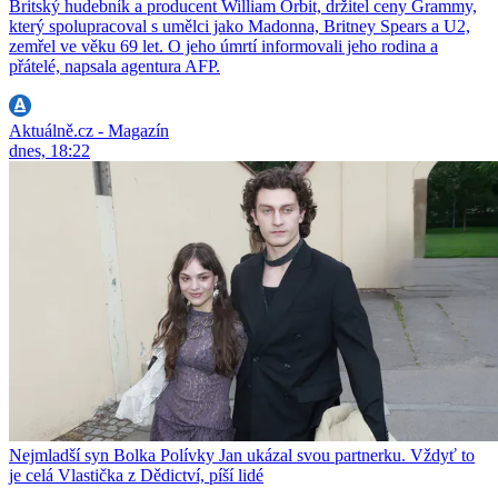
Britský hudebník a producent William Orbit, držitel ceny Grammy,
který spolupracoval s umělci jako Madonna, Britney Spears a U2,
zemřel ve věku 69 let. O jeho úmrtí informovali jeho rodina a
přátelé, napsala agentura AFP.
Aktuálně.cz - Magazín
dnes, 18:22
Nejmladší syn Bolka Polívky Jan ukázal svou partnerku. Vždyť to
je celá Vlastička z Dědictví, píší lidé