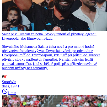
Salah je v Turecku za boha. Stovky fanoušků přivítaly legendu
Liverpoolu jako filmovou hvězdu
Slovutného Mohameda Salaha čeká nová a pro mnohé hodně
překvapivá fotbalová výzva. Egyptská hvězda po odchodu z
Liverpoolu míří do Trabzonsporu, kde ji už při příletu do Turecka
přivítaly stovky nadšených fanoušků. Na istanbulském letišti
panovala atmosféra, jaká se běžně pojí spíš s příjezdem světové
hudební hvězdy než fotbalisty.
SportWin
dnes, 19:41
1 min