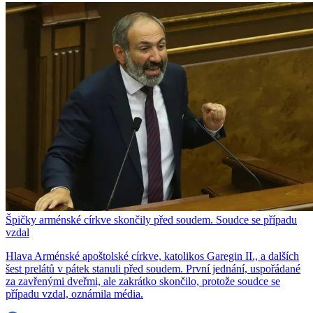
Špičky arménské církve skončily před soudem. Soudce se případu
vzdal
Hlava Arménské apoštolské církve, katolikos Garegin II., a dalších
šest prelátů v pátek stanuli před soudem. První jednání, uspořádané
za zavřenými dveřmi, ale zakrátko skončilo, protože soudce se
případu vzdal, oznámila média.