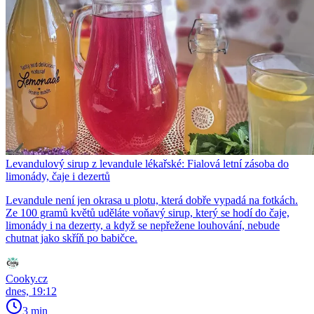
Levandulový sirup z levandule lékařské: Fialová letní zásoba do
limonády, čaje i dezertů
Levandule není jen okrasa u plotu, která dobře vypadá na fotkách.
Ze 100 gramů květů uděláte voňavý sirup, který se hodí do čaje,
limonády i na dezerty, a když se nepřežene louhování, nebude
chutnat jako skříň po babičce.
Cooky.cz
dnes, 19:12
3 min