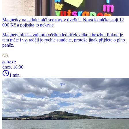
Magnetky na lednici ničí senzory v dveřích. Nová lednička stojí 12
000 Kč a pojistka to nekryje
Magnety představují pro většinu ledniček velkou hrozbu. Pokud je
tam máte i vy, raději je rychle sundejte, protože jinak přijdete o plno
peněz.
adbz.cz
dnes, 18:30
1 min