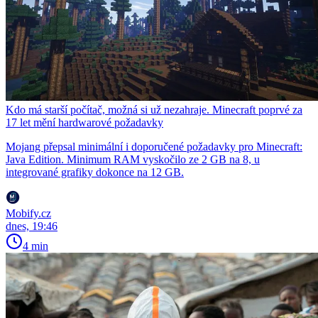
Kdo má starší počítač, možná si už nezahraje. Minecraft poprvé za
17 let mění hardwarové požadavky
Mojang přepsal minimální i doporučené požadavky pro Minecraft:
Java Edition. Minimum RAM vyskočilo ze 2 GB na 8, u
integrované grafiky dokonce na 12 GB.
Mobify.cz
dnes, 19:46
4 min