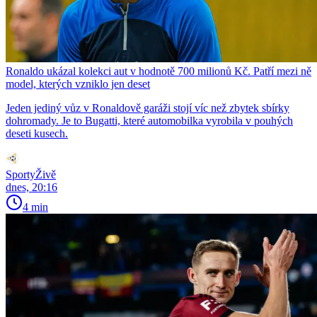
Ronaldo ukázal kolekci aut v hodnotě 700 milionů Kč. Patří mezi ně
model, kterých vzniklo jen deset
Jeden jediný vůz v Ronaldově garáži stojí víc než zbytek sbírky
dohromady. Je to Bugatti, které automobilka vyrobila v pouhých
deseti kusech.
SportyŽivě
dnes, 20:16
4 min