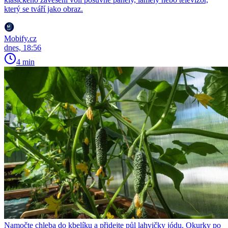
který se tváří jako obraz.
Mobify.cz
dnes, 18:56
4 min
Namočte chleba do kbelíku a přidejte půl lahvičky jódu. Okurky po