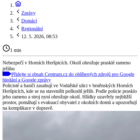
Zprávy
Domácí
Regionální
12. 5. 2026, 08:53
1 min
Nebezpečí v Horních Heršpicích. Okolí ohrožuje prasklé rameno
jeřábu
Přidejte si obsah Centrum.cz do oblíbených zdrojů pro Google
hledání a Google zprávy
Policisté a hasiči zasahují ve Vodařské ulici v brněnských Horních
Heršpicích, kde se na staveništi poškodil jeřáb. Podle policie prasklo
jeho rameno a stroj nyní ohrožuje okolí. Hlídky uzavřely nejbližší
prostor, pomáhají s evakuací obyvatel z okolních domů a upozorňují
na komplikace v dopravě.