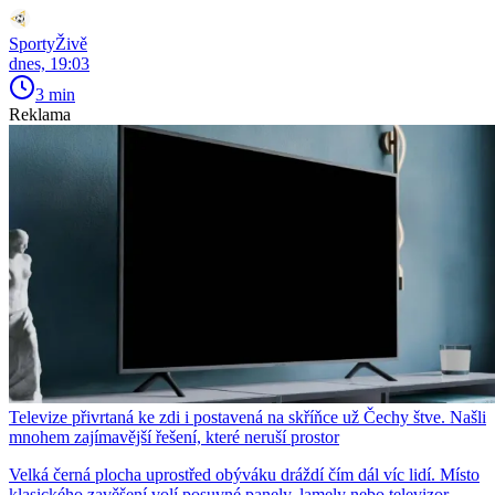
SportyŽivě
dnes, 19:03
3 min
Reklama
Televize přivrtaná ke zdi i postavená na skříňce už Čechy štve. Našli
mnohem zajímavější řešení, které neruší prostor
Velká černá plocha uprostřed obýváku dráždí čím dál víc lidí. Místo
klasického zavěšení volí posuvné panely, lamely nebo televizor,