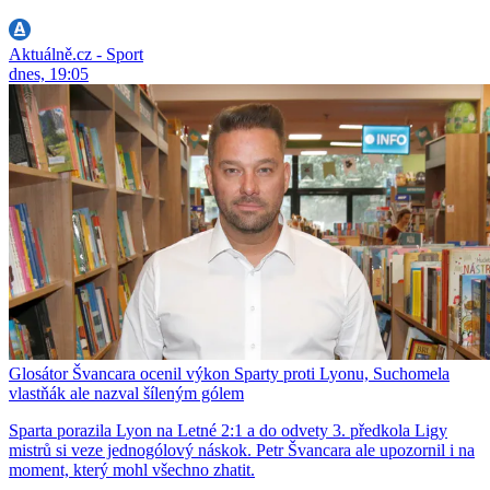
Aktuálně.cz - Sport
dnes, 19:05
Glosátor Švancara ocenil výkon Sparty proti Lyonu, Suchomela
vlastňák ale nazval šíleným gólem
Sparta porazila Lyon na Letné 2:1 a do odvety 3. předkola Ligy
mistrů si veze jednogólový náskok. Petr Švancara ale upozornil i na
moment, který mohl všechno zhatit.