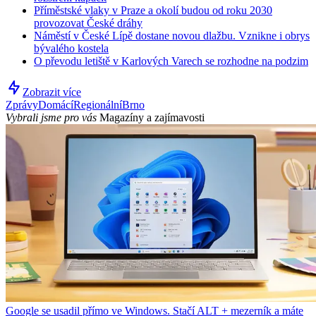
Příměstské vlaky v Praze a okolí budou od roku 2030
provozovat České dráhy
Náměstí v České Lípě dostane novou dlažbu. Vznikne i obrys
bývalého kostela
O převodu letiště v Karlových Varech se rozhodne na podzim
Zobrazit více
Zprávy
Domácí
Regionální
Brno
Vybrali jsme pro vás
Magazíny a zajímavosti
Google se usadil přímo ve Windows. Stačí ALT + mezerník a máte