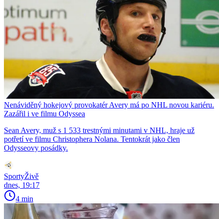
Nenáviděný hokejový provokatér Avery má po NHL novou kariéru.
Zazářil i ve filmu Odyssea
Sean Avery, muž s 1 533 trestnými minutami v NHL, hraje už
potřetí ve filmu Christophera Nolana. Tentokrát jako člen
Odysseovy posádky.
SportyŽivě
dnes, 19:17
4 min