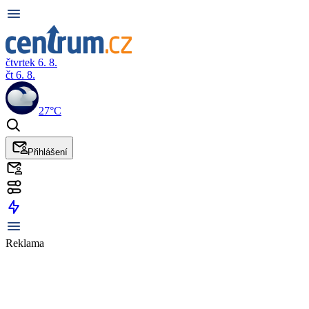
čtvrtek 6. 8.
čt 6. 8.
27°C
Přihlášení
Reklama