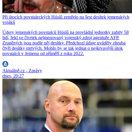
Při útocích povstaleckých Húsíů zemřelo na šest desítek jemenských
vojáků
Údery jemenských povstalců Húsíů na provládní jednotky zabily 58
lidí, řekl ve čtvrtek nejmenovaný vojenský zdroj agentuře AFP.
Zraněných jsou podle něj desítky. Předchozí údaje uváděly zhruba
čtyři desítky mrtvých. Mohlo by se tak jednat o nejkrvavější útok
povstalců v Jemenu od příměří z roku 2022.
Aktuálně.cz - Zprávy
dnes, 20:27