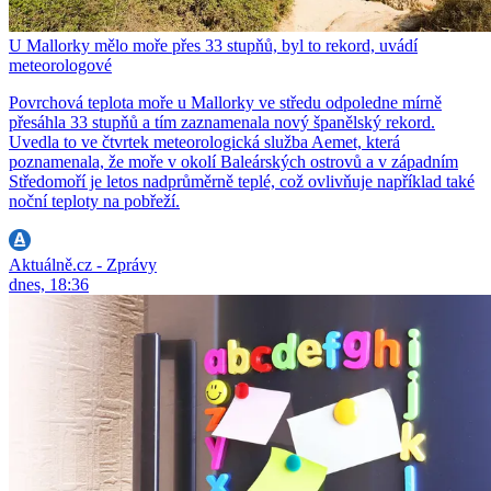
U Mallorky mělo moře přes 33 stupňů, byl to rekord, uvádí
meteorologové
Povrchová teplota moře u Mallorky ve středu odpoledne mírně
přesáhla 33 stupňů a tím zaznamenala nový španělský rekord.
Uvedla to ve čtvrtek meteorologická služba Aemet, která
poznamenala, že moře v okolí Baleárských ostrovů a v západním
Středomoří je letos nadprůměrně teplé, což ovlivňuje například také
noční teploty na pobřeží.
Aktuálně.cz - Zprávy
dnes, 18:36