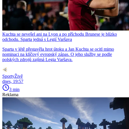
Kuchta se nevešel ani na Lyon a po příchodu Brunese je blízko
odchodu. Sparta jedná s Legií Varšava
Sparta v létě přestavěla hrot útoku a Jan Kuchta se ocitl mimo
nominaci na klíčový evropský zápas. O jeho služby se podle
polských zdrojů zajímá Legia Varšava.
SportyŽivě
dnes, 19:57
3 min
Reklama