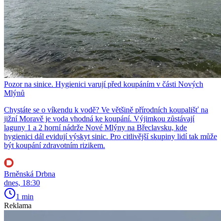
Pozor na sinice. Hygienici varují před koupáním v části Nových
Mlýnů
Chystáte se o víkendu k vodě? Ve většině přírodních koupališť na
jižní Moravě je voda vhodná ke koupání. Výjimkou zůstávají
laguny 1 a 2 horní nádrže Nové Mlýny na Břeclavsku, kde
hygienici dál evidují výskyt sinic. Pro citlivější skupiny lidí tak může
být koupání zdravotním rizikem.
Brněnská Drbna
dnes, 18:30
1 min
Reklama