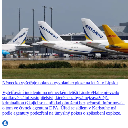
Německo vyšetřuje pokus o vyvolání exploze na letišti v Lipsku
Vyšetřování incidentu na německém letišti Lipsko/Halle převzalo
spolkové státní zastupitelství, které se zabývá nejzávažnější
kriminalitou týkající se například ohrožení bezpečnosti. Informovala
o tom ve čtvrtek agentura DPA. Úřad se sídlem v Karlsruhe má
podle agentury podezření na úmyslný pokus o způsobení exploze.