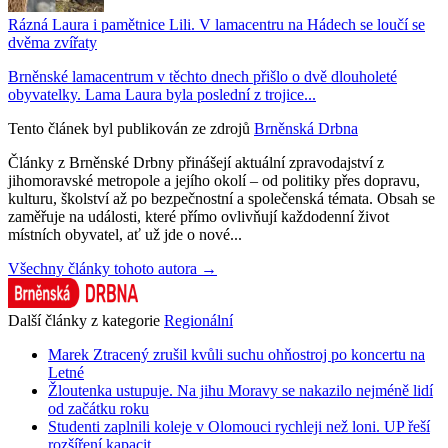
Rázná Laura i pamětnice Lili. V lamacentru na Hádech se loučí se
dvěma zvířaty
Brněnské lamacentrum v těchto dnech přišlo o dvě dlouholeté
obyvatelky. Lama Laura byla poslední z trojice...
Tento článek byl publikován ze zdrojů
Brněnská Drbna
Články z Brněnské Drbny přinášejí aktuální zpravodajství z
jihomoravské metropole a jejího okolí – od politiky přes dopravu,
kulturu, školství až po bezpečnostní a společenská témata. Obsah se
zaměřuje na události, které přímo ovlivňují každodenní život
místních obyvatel, ať už jde o nové...
Všechny články tohoto autora →
Další články z kategorie
Regionální
Marek Ztracený zrušil kvůli suchu ohňostroj po koncertu na
Letné
Žloutenka ustupuje. Na jihu Moravy se nakazilo nejméně lidí
od začátku roku
Studenti zaplnili koleje v Olomouci rychleji než loni. UP řeší
rozšíření kapacit