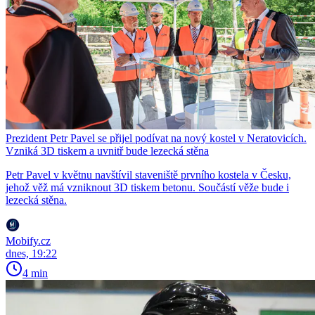
Prezident Petr Pavel se přijel podívat na nový kostel v Neratovicích.
Vzniká 3D tiskem a uvnitř bude lezecká stěna
Petr Pavel v květnu navštívil staveniště prvního kostela v Česku,
jehož věž má vzniknout 3D tiskem betonu. Součástí věže bude i
lezecká stěna.
Mobify.cz
dnes, 19:22
4 min