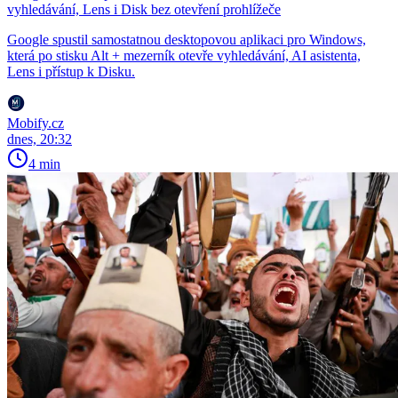
vyhledávání, Lens i Disk bez otevření prohlížeče
Google spustil samostatnou desktopovou aplikaci pro Windows,
která po stisku Alt + mezerník otevře vyhledávání, AI asistenta,
Lens i přístup k Disku.
Mobify.cz
dnes, 20:32
4 min