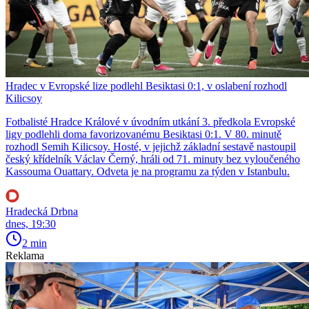
Hradec v Evropské lize podlehl Besiktasi 0:1, v oslabení rozhodl
Kilicsoy
Fotbalisté Hradce Králové v úvodním utkání 3. předkola Evropské
ligy podlehli doma favorizovanému Besiktasi 0:1. V 80. minutě
rozhodl Semih Kilicsoy. Hosté, v jejichž základní sestavě nastoupil
český křídelník Václav Černý, hráli od 71. minuty bez vyloučeného
Kassouma Ouattary. Odveta je na programu za týden v Istanbulu.
Hradecká Drbna
dnes, 19:30
2 min
Reklama