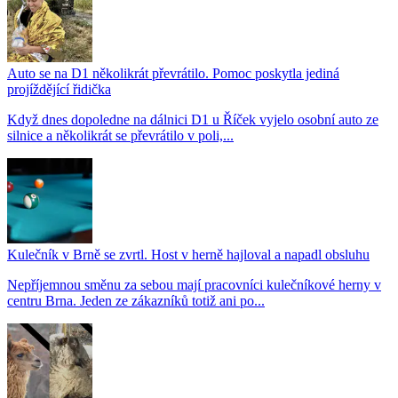
Auto se na D1 několikrát převrátilo. Pomoc poskytla jediná
projíždějící řidička
Když dnes dopoledne na dálnici D1 u Říček vyjelo osobní auto ze
silnice a několikrát se převrátilo v poli,...
Kulečník v Brně se zvrtl. Host v herně hajloval a napadl obsluhu
Nepříjemnou směnu za sebou mají pracovníci kulečníkové herny v
centru Brna. Jeden ze zákazníků totiž ani po...