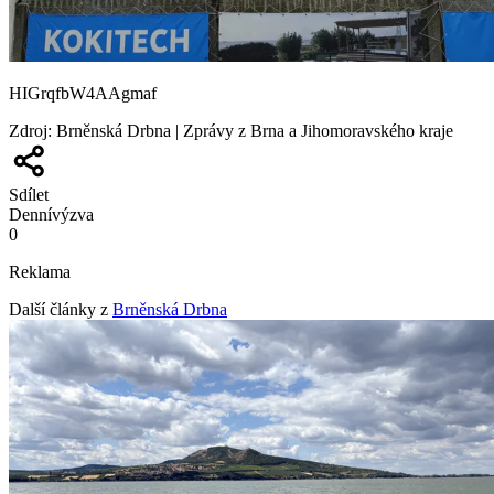
HIGrqfbW4AAgmaf
Zdroj
:
Brněnská Drbna | Zprávy z Brna a Jihomoravského kraje
Sdílet
Denní
výzva
0
Reklama
Další články z
Brněnská Drbna