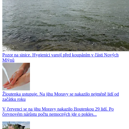
Pozor na sinice. Hygienici varují před koupáním v části Nových
Mlýnů
Žloutenka ustupuje. Na jihu Moravy se nakazilo nejméně lidí od
začátku roku
V červenci se na jihu Moravy nakazilo žloutenkou 29 lidí. Po
červnovém nárůstu počtu nemocných jde o pokles...