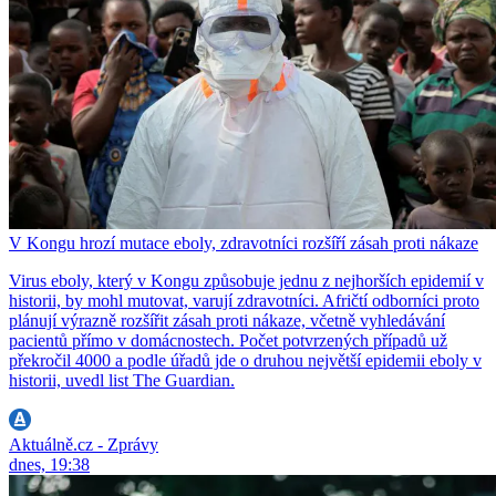
V Kongu hrozí mutace eboly, zdravotníci rozšíří zásah proti nákaze
Virus eboly, který v Kongu způsobuje jednu z nejhorších epidemií v
historii, by mohl mutovat, varují zdravotníci. Afričtí odborníci proto
plánují výrazně rozšířit zásah proti nákaze, včetně vyhledávání
pacientů přímo v domácnostech. Počet potvrzených případů už
překročil 4000 a podle úřadů jde o druhou největší epidemii eboly v
historii, uvedl list The Guardian.
Aktuálně.cz - Zprávy
dnes, 19:38