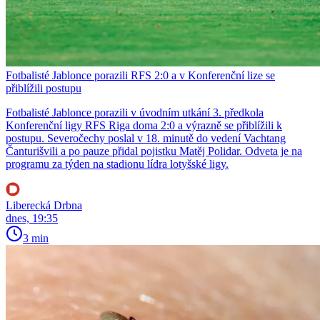
Fotbalisté Jablonce porazili RFS 2:0 a v Konferenční lize se
přiblížili postupu
Fotbalisté Jablonce porazili v úvodním utkání 3. předkola
Konferenční ligy RFS Riga doma 2:0 a výrazně se přiblížili k
postupu. Severočechy poslal v 18. minutě do vedení Vachtang
Čanturišvili a po pauze přidal pojistku Matěj Polidar. Odveta je na
programu za týden na stadionu lídra lotyšské ligy.
Liberecká Drbna
dnes, 19:35
3 min