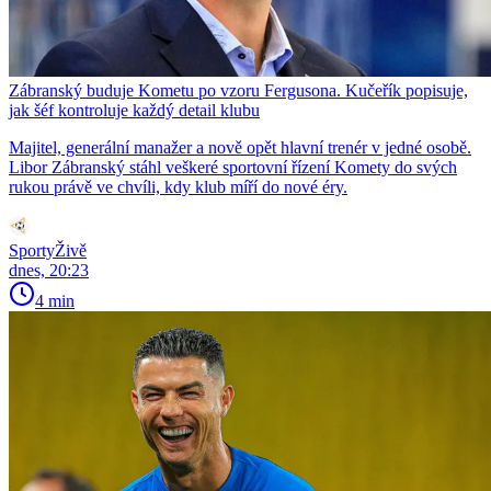
Zábranský buduje Kometu po vzoru Fergusona. Kučeřík popisuje,
jak šéf kontroluje každý detail klubu
Majitel, generální manažer a nově opět hlavní trenér v jedné osobě.
Libor Zábranský stáhl veškeré sportovní řízení Komety do svých
rukou právě ve chvíli, kdy klub míří do nové éry.
SportyŽivě
dnes, 20:23
4 min