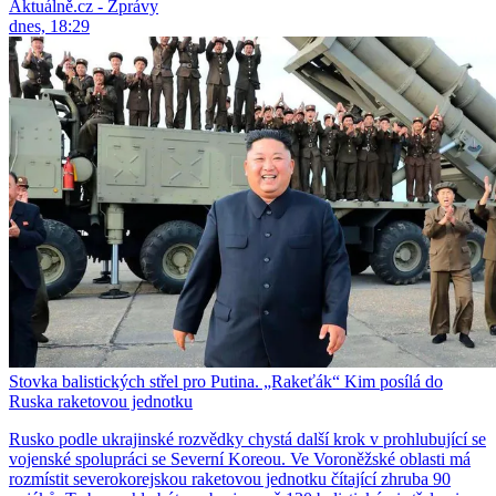
Aktuálně.cz - Zprávy
dnes, 18:29
Stovka balistických střel pro Putina. „Rakeťák“ Kim posílá do
Ruska raketovou jednotku
Rusko podle ukrajinské rozvědky chystá další krok v prohlubující se
vojenské spolupráci se Severní Koreou. Ve Voroněžské oblasti má
rozmístit severokorejskou raketovou jednotku čítající zhruba 90