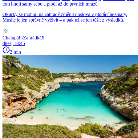
tom hnojí samy sebe a plodí až do prvních mrazů
Okurky se mohou na zahradě změnit doslova v plodící nezmary.
Musíte je jen správně vyživit – a pak už se jen těšit z výsledků.
Chalupáři-Zahrádkáři
dnes, 18:45
2 min