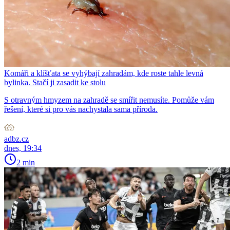
Komáři a klíšťata se vyhýbají zahradám, kde roste tahle levná
bylinka. Stačí ji zasadit ke stolu
S otravným hmyzem na zahradě se smířit nemusíte. Pomůže vám
řešení, které si pro vás nachystala sama příroda.
adbz.cz
dnes, 19:34
2 min