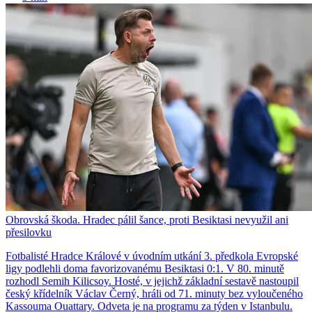
Obrovská škoda. Hradec pálil šance, proti Besiktasi nevyužil ani
přesilovku
Fotbalisté Hradce Králové v úvodním utkání 3. předkola Evropské
ligy podlehli doma favorizovanému Besiktasi 0:1. V 80. minutě
rozhodl Semih Kilicsoy. Hosté, v jejichž základní sestavě nastoupil
český křídelník Václav Černý, hráli od 71. minuty bez vyloučeného
Kassouma Ouattary. Odveta je na programu za týden v Istanbulu.