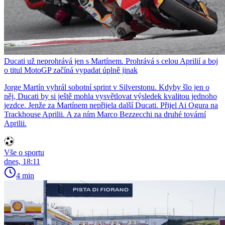
Ducati už neprohrává jen s Martínem. Prohrává s celou Aprilií a boj
o titul MotoGP začíná vypadat úplně jinak
Jorge Martín vyhrál sobotní sprint v Silverstonu. Kdyby šlo jen o
něj, Ducati by si ještě mohla vysvětlovat výsledek kvalitou jednoho
jezdce. Jenže za Martínem nepřijela další Ducati. Přijel Ai Ogura na
Trackhouse Aprilii. A za ním Marco Bezzecchi na druhé tovární
Aprilii.
Vše o sportu
dnes, 18:11
4 min