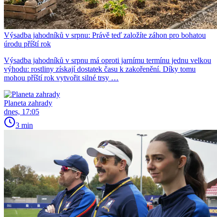
Výsadba jahodníků v srpnu: Právě teď založíte záhon pro bohatou
úrodu příští rok
Výsadba jahodníků v srpnu má oproti jarnímu termínu jednu velkou
výhodu: rostliny získají dostatek času k zakořenění. Díky tomu
mohou příští rok vytvořit silné trsy …
Planeta zahrady
dnes, 17:05
3 min