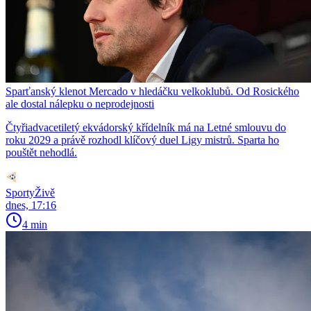
Sparťanský klenot Mercado v hledáčku velkoklubů. Od Rosického
ale dostal nálepku o neprodejnosti
Čtyřiadvacetiletý ekvádorský křídelník má na Letné smlouvu do
roku 2029 a právě rozhodl klíčový duel Ligy mistrů. Sparta ho
pouštět nehodlá.
SportyŽivě
dnes, 17:16
4 min