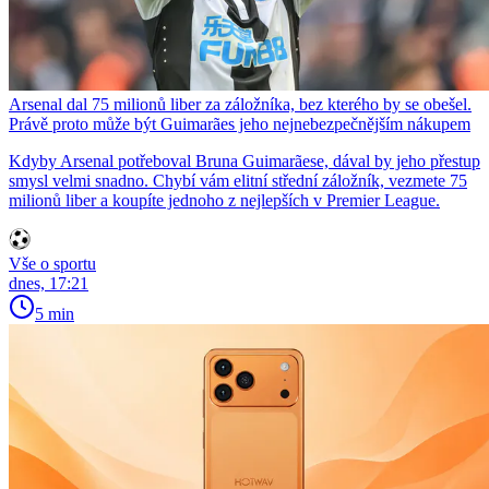
Arsenal dal 75 milionů liber za záložníka, bez kterého by se obešel.
Právě proto může být Guimarães jeho nejnebezpečnějším nákupem
Kdyby Arsenal potřeboval Bruna Guimarãese, dával by jeho přestup
smysl velmi snadno. Chybí vám elitní střední záložník, vezmete 75
milionů liber a koupíte jednoho z nejlepších v Premier League.
Vše o sportu
dnes, 17:21
5 min