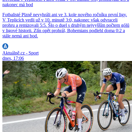
nakonec má bod
Fotbalisté Plzně nevyhráli ani ve 3. kole nového ročníku první ligy.
V Teplicích vedli už v 10. minutě 3:0, nakonec však odvraceli
prohru a remizovali 5:5. Šlo o duel s druhým nejvyšším počtem gólů
v ligové historii. Zlín opět prohrál, Bohemians podlehl doma 0:2 a
stále nemá ani bod.
Aktuálně.cz - Sport
dnes, 17:06