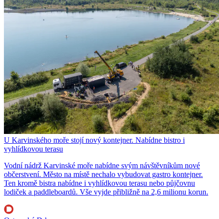
U Karvinského moře stojí nový kontejner. Nabídne bistro i
vyhlídkovou terasu
Vodní nádrž Karvinské moře nabídne svým návštěvníkům nové
občerstvení. Město na místě nechalo vybudovat gastro kontejner.
Ten kromě bistra nabídne i vyhlídkovou terasu nebo půjčovnu
lodiček a paddleboardů. Vše vyjde přibližně na 2,6 milionu korun.