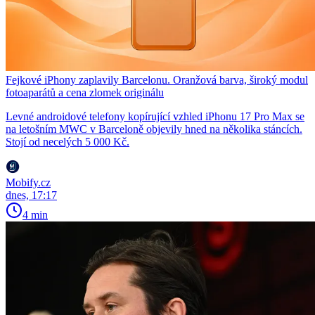
Fejkové iPhony zaplavily Barcelonu. Oranžová barva, široký modul
fotoaparátů a cena zlomek originálu
Levné androidové telefony kopírující vzhled iPhonu 17 Pro Max se
na letošním MWC v Barceloně objevily hned na několika stáncích.
Stojí od necelých 5 000 Kč.
Mobify.cz
dnes, 17:17
4 min