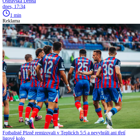
Ostravská Drbna
dnes, 17:34
1 min
Reklama
Fotbalisté Plzně remizovali v Teplicích 5:5 a nevyhráli ani třetí
ligové kolo