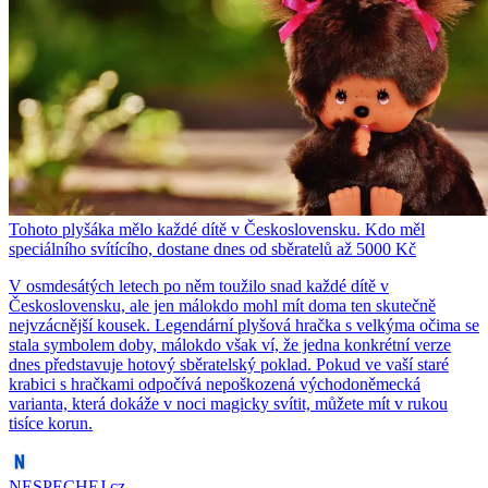
Tohoto plyšáka mělo každé dítě v Československu. Kdo měl
speciálního svítícího, dostane dnes od sběratelů až 5000 Kč
V osmdesátých letech po něm toužilo snad každé dítě v
Československu, ale jen málokdo mohl mít doma ten skutečně
nejvzácnější kousek. Legendární plyšová hračka s velkýma očima se
stala symbolem doby, málokdo však ví, že jedna konkrétní verze
dnes představuje hotový sběratelský poklad. Pokud ve vaší staré
krabici s hračkami odpočívá nepoškozená východoněmecká
varianta, která dokáže v noci magicky svítit, můžete mít v rukou
tisíce korun.
NESPECHEJ.cz