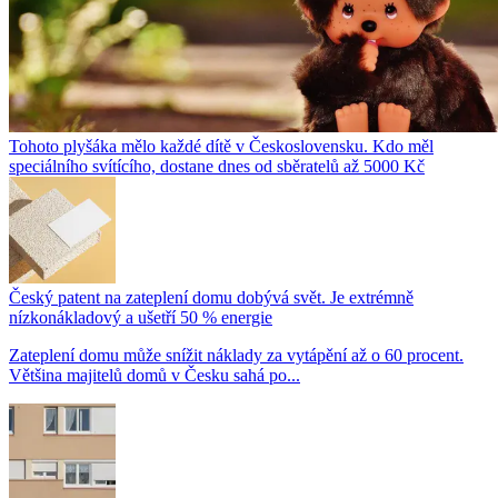
Tohoto plyšáka mělo každé dítě v Československu. Kdo měl
speciálního svítícího, dostane dnes od sběratelů až 5000 Kč
Český patent na zateplení domu dobývá svět. Je extrémně
nízkonákladový a ušetří 50 % energie
Zateplení domu může snížit náklady za vytápění až o 60 procent.
Většina majitelů domů v Česku sahá po...