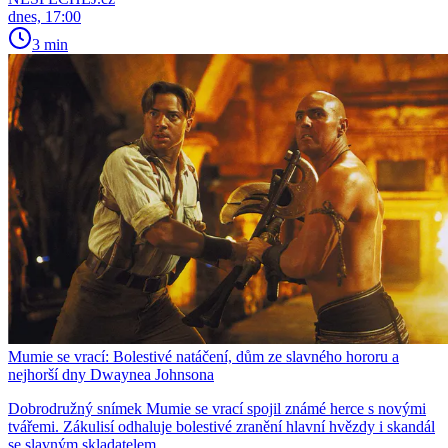
dnes, 17:00
3 min
Mumie se vrací: Bolestivé natáčení, dům ze slavného hororu a
nejhorší dny Dwaynea Johnsona
Dobrodružný snímek Mumie se vrací spojil známé herce s novými
tvářemi. Zákulisí odhaluje bolestivé zranění hlavní hvězdy i skandál
se slavným skladatelem.