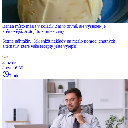
Banán místo másla v koláči? Zní to divně, ale výsledek je
krémovější. A stojí to zlomek ceny
Šetrné náhražky: Jak snížit náklady na máslo pomocí chutných
alternativ, které vaše recepty ještě vylepší.
adbz.cz
dnes, 16:30
2 min