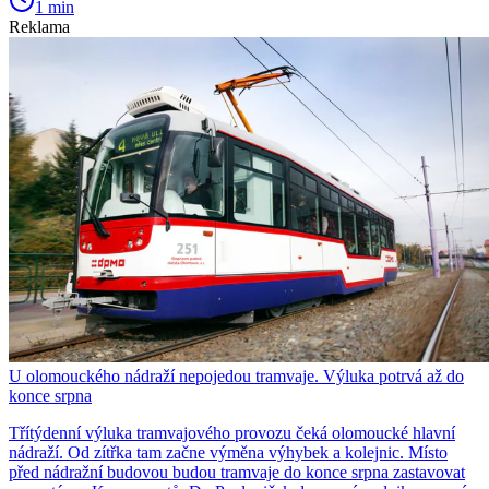
1 min
Reklama
U olomouckého nádraží nepojedou tramvaje. Výluka potrvá až do
konce srpna
Třítýdenní výluka tramvajového provozu čeká olomoucké hlavní
nádraží. Od zítřka tam začne výměna výhybek a kolejnic. Místo
před nádražní budovou budou tramvaje do konce srpna zastavovat