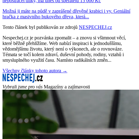
nepostrácel dílky, má dnes od sběratelů 15 000 Kč
Možná ji máte na půdě v zaprášené dřevěné krabici i vy. Geniální
hračka z masivního bukového dřeva, která...
Tento článek byl publikován ze zdrojů
NESPECHEJ.cz
Nespechej.cz je pozvánka zpomalit – a znovu si všimnout věcí,
které běžně přehlížíme. Web nabízí inspiraci k jednoduššímu,
vědomějšímu životu, který není o výkonech, ale o rovnováze.
Témata se točí kolem zdraví, duševní pohody, rodiny, vztahů i
smysluplného využití času. Namísto radikálních změn...
Všechny články tohoto autora →
Vybrali jsme pro vás
Magazíny a zajímavosti