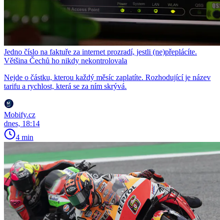
Jedno číslo na faktuře za internet prozradí, jestli (ne)přeplácíte.
Většina Čechů ho nikdy nekontrolovala
Nejde o částku, kterou každý měsíc zaplatíte. Rozhodující je název
tarifu a rychlost, která se za ním skrývá.
Mobify.cz
dnes, 18:14
4 min