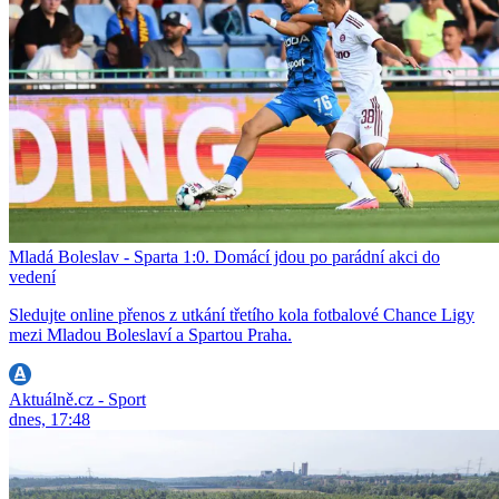
Mladá Boleslav - Sparta 1:0. Domácí jdou po parádní akci do
vedení
Sledujte online přenos z utkání třetího kola fotbalové Chance Ligy
mezi Mladou Boleslaví a Spartou Praha.
Aktuálně.cz - Sport
dnes, 17:48