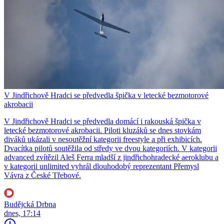
V Jindřichově Hradci se předvedla špička v letecké bezmotorové
akrobacii
V Jindřichově Hradci se předvedla domácí i rakouská špička v
letecké bezmotorové akrobacii. Piloti kluzáků se dnes stovkám
diváků ukázali v nesoutěžní kategorii freestyle a při exhibicích.
Dvacítka pilotů soutěžila od středy ve dvou kategoriích. V kategorii
advanced zvítězil Aleš Ferra mladší z jindřichohradecké aeroklubu a
v kategorii unlimited vyhrál dlouhodobý reprezentant Přemysl
Vávra z České Třebové.
Budějcká Drbna
dnes, 17:14