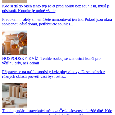
Kdo si dá do oken tento typ rolet proti horku bez souhlasu, musí je
odstranit. Koupíte je úplně všude
Předokenní rolety si nemůžete namontovat jen tak. Pokud jsou okna
společnou částí domu, potřebujete souhlas...
HOSPODSKÝ KVÍZ: Tenhle souboj se znalostmi končí pro
většinu dřív, než čekali
Připravte se na náš hospodský kvíz plný zábavy. Deset otázek z
různých oblastí prověří vaši bystrost a...
Tuto legendární stavebnici mělo za Československa každé dítě. Kdo