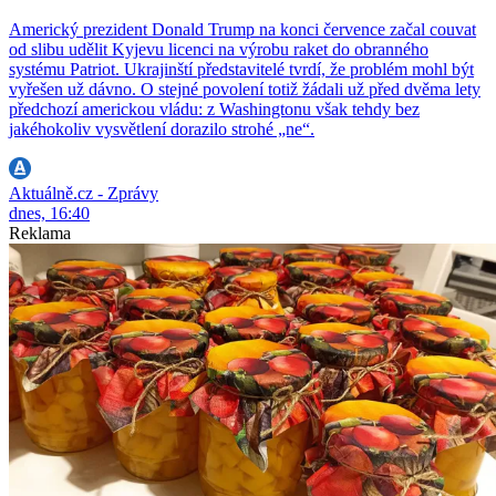
Americký prezident Donald Trump na konci července začal couvat
od slibu udělit Kyjevu licenci na výrobu raket do obranného
systému Patriot. Ukrajinští představitelé tvrdí, že problém mohl být
vyřešen už dávno. O stejné povolení totiž žádali už před dvěma lety
předchozí americkou vládu: z Washingtonu však tehdy bez
jakéhokoliv vysvětlení dorazilo strohé „ne“.
Aktuálně.cz - Zprávy
dnes, 16:40
Reklama