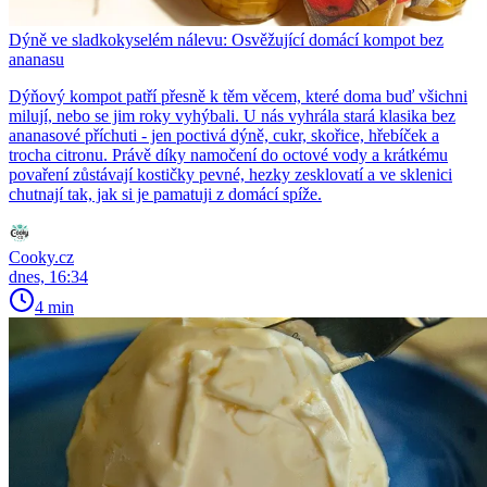
Dýně ve sladkokyselém nálevu: Osvěžující domácí kompot bez
ananasu
Dýňový kompot patří přesně k těm věcem, které doma buď všichni
milují, nebo se jim roky vyhýbali. U nás vyhrála stará klasika bez
ananasové příchuti - jen poctivá dýně, cukr, skořice, hřebíček a
trocha citronu. Právě díky namočení do octové vody a krátkému
povaření zůstávají kostičky pevné, hezky zesklovatí a ve sklenici
chutnají tak, jak si je pamatuji z domácí spíže.
Cooky.cz
dnes, 16:34
4 min