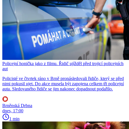
Policejní honička jako z filmu. Řidič ujížděl před trojicí policejních
aut
Policisté ve čtvrtek ráno v Brně pronásledovali řidiče, který se před
nimi pokusil ujet. Do akce musela být zapojena celkem tři policejní
auta. Sledovaného řidiče se jim nakonec dopadnout podařilo.
Brněnská Drbna
dnes, 17:00
1 min