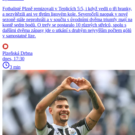
Fotbalisté Plzně remizovali v Teplicích 5:5, i když vedli o tři branky,
a nezvítězili ani ve třetím ligovém kole. Severočeši naopak v nové
sezoně stále neprohráli a v součtu s úvodními dvěma triumfy mají na
kontě sedm bodů. O trefy se postaralo 10 různých střelců, spolu s
dalšími dvěma zápasy jde o utkání s druhým nejvyšším počtem gólů
v samostatné lize.
Plzeňská Drbna
dnes, 17:30
3 min