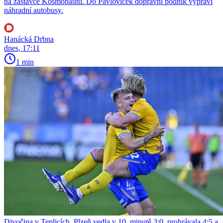
na zastávce Kosmonautů. Do Pavloviček dopravní podnik vypraví
náhradní autobusy.
Hanácká Drbna
dnes, 17:11
1 min
Divočina v Teplicích. Plzeň vedla v 10. minutě 3:0, prohrávala 4:5 a