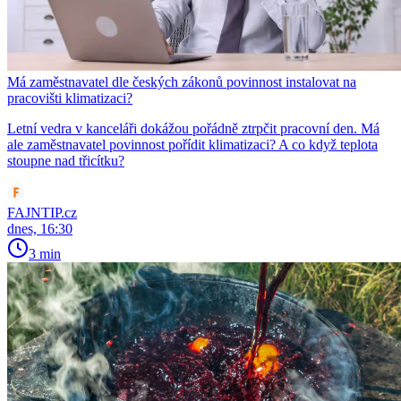
Má zaměstnavatel dle českých zákonů povinnost instalovat na
pracovišti klimatizaci?
Letní vedra v kanceláři dokážou pořádně ztrpčit pracovní den. Má
ale zaměstnavatel povinnost pořídit klimatizaci? A co když teplota
stoupne nad třicítku?
FAJNTIP.cz
dnes, 16:30
3 min