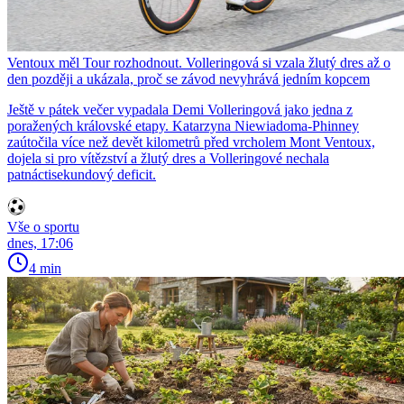
Ventoux měl Tour rozhodnout. Volleringová si vzala žlutý dres až o
den později a ukázala, proč se závod nevyhrává jedním kopcem
Ještě v pátek večer vypadala Demi Volleringová jako jedna z
poražených královské etapy. Katarzyna Niewiadoma-Phinney
zaútočila více než devět kilometrů před vrcholem Mont Ventoux,
dojela si pro vítězství a žlutý dres a Volleringové nechala
patnáctisekundový deficit.
Vše o sportu
dnes, 17:06
4 min