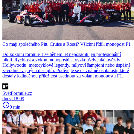
Co mají společného Pitt, Cruise a Rossi? Všichni řídili monopost F1
Do kokpitu formule 1 se během let neposadili jen profesionální
piloti. Rychlost a výkon monopostů si vyzkoušely také hvězdy
Hollywoodu, motocyklové legendy, rallyoví šampioni nebo úspěšní
závodníci z jiných disciplín. Podívejte se na známé osobnosti, které
dostaly jedinečnou příležitost usednout za volant monopostu F1.
SvětFormule.cz
dnes, 18:09
9 min