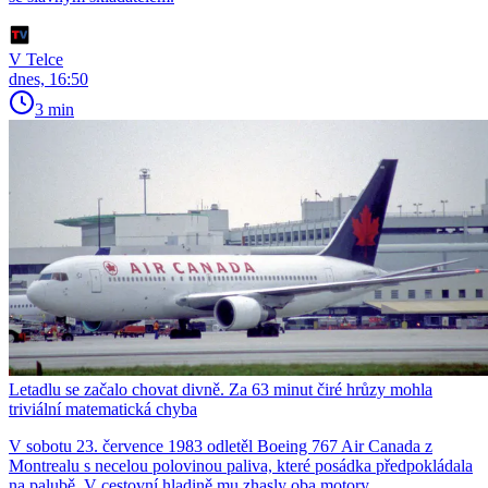
V Telce
dnes, 16:50
3 min
Letadlu se začalo chovat divně. Za 63 minut čiré hrůzy mohla
triviální matematická chyba
V sobotu 23. července 1983 odletěl Boeing 767 Air Canada z
Montrealu s necelou polovinou paliva, které posádka předpokládala
na palubě. V cestovní hladině mu zhasly oba motory.