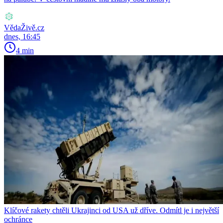
VědaŽivě.cz
dnes, 16:45
4 min
Klíčové rakety chtěli Ukrajinci od USA už dříve. Odmítl je i největší
ochránce