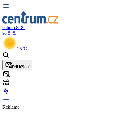
sobota 8. 8.
so 8. 8.
25°C
Přihlášení
Reklama