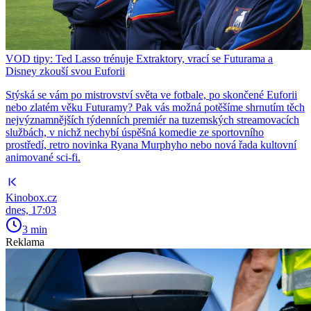
VOD tipy: Ted Lasso trénuje Extraktory, vrací se Futurama a
Disney zkouší svou Euforii
Stýská se vám po mistrovství světa ve fotbale, po skončené Euforii
nebo zlatém věku Futuramy? Pak vás možná potěšíme shrnutím těch
nejvýznamnějších týdenních premiér na tuzemských streamovacích
službách, v nichž nechybí úspěšná komedie ze sportovního
prostředí, retro novinka Ryana Murphyho nebo nová řada kultovní
animované sci-fi.
Kinobox.cz
dnes, 17:03
3 min
Reklama