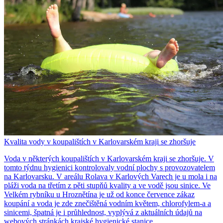
Kvalita vody v koupalištích v Karlovarském kraji se zhoršuje
Voda v některých koupalištích v Karlovarském kraji se zhoršuje. V
tomto týdnu hygienici kontrolovaly vodní plochy s provozovatelem
na Karlovarsku. V areálu Rolava v Karlových Varech je u mola i na
pláži voda na třetím z pěti stupňů kvality a ve vodě jsou sinice. Ve
Velkém rybníku u Hroznětína je už od konce července zákaz
koupání a voda je zde znečištěná vodním květem, chlorofylem-a a
sinicemi, špatná je i průhlednost, vyplývá z aktuálních údajů na
webových stránkách krajské hygienické stanice.