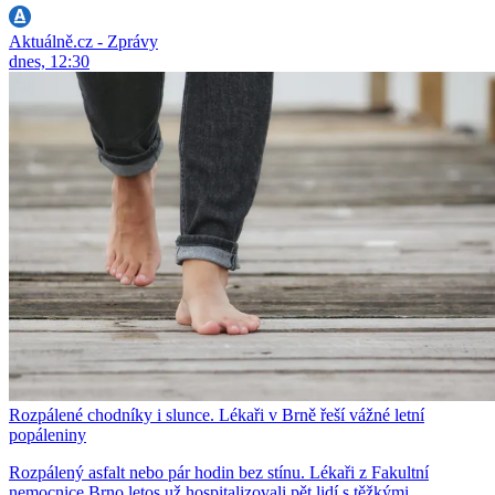
Aktuálně.cz - Zprávy
dnes, 12:30
Rozpálené chodníky i slunce. Lékaři v Brně řeší vážné letní
popáleniny
Rozpálený asfalt nebo pár hodin bez stínu. Lékaři z Fakultní
nemocnice Brno letos už hospitalizovali pět lidí s těžkými