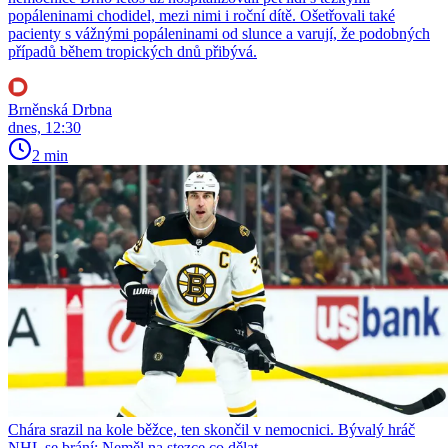
popáleninami chodidel, mezi nimi i roční dítě. Ošetřovali také
pacienty s vážnými popáleninami od slunce a varují, že podobných
případů během tropických dnů přibývá.
Brněnská Drbna
dnes, 12:30
2 min
Chára srazil na kole běžce, ten skončil v nemocnici. Bývalý hráč
NHL se brání: Neměl na stezce co dělat