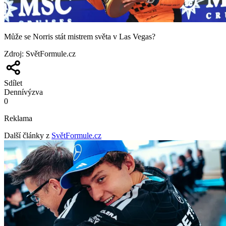
Může se Norris stát mistrem světa v Las Vegas?
Zdroj
:
SvětFormule.cz
Sdílet
Denní
výzva
0
Reklama
Další články z
SvětFormule.cz