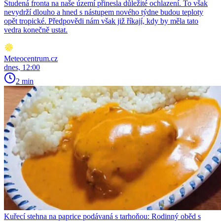
Studená fronta na naše území přinesla důležité ochlazení. To však
nevydrží dlouho a hned s nástupem nového týdne budou teploty
opět tropické. Předpovědi nám však již říkají, kdy by měla tato
vedra konečně ustat.
Meteocentrum.cz
dnes, 12:00
2 min
Kuřecí stehna na paprice podávaná s tarhoňou: Rodinný oběd s