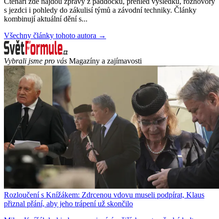
Čtenáři zde najdou zprávy z paddocku, přehled výsledků, rozhovory
s jezdci i pohledy do zákulisí týmů a závodní techniky. Články
kombinují aktuální dění s...
Všechny články tohoto autora →
Vybrali jsme pro vás
Magazíny a zajímavosti
Rozloučení s Knížákem: Zdrcenou vdovu museli podpírat, Klaus
přiznal přání, aby jeho trápení už skončilo