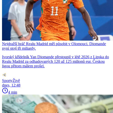
Nejdražší hráč Realu Madrid měl působit v Olomouci. Diomande
nyní stojí tři miliardy.
Ivorský křídelník Yan Diomande přestoupil v létě 2026 z Lipska do
Realu Madrid za odhadovaných 120 až 125 milionů eur. Českou
ligou přitom málem prošel.
SportyŽivě
dnes, 12:48
4 min