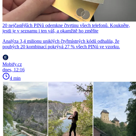
20 nejčastějších PINů odemkne čtvrtinu všech telefonů. Koukněte,
jestli je v seznamu i ten váš, a okamžitě ho změňte
Analýza 3,4 milionu uniklých čtyřmístných kódů odhalila, že
pouhých 20 kombinací pokrývá 27 % všech PINů ve vzorku.
Mobify.cz
dnes, 12:16
4 min