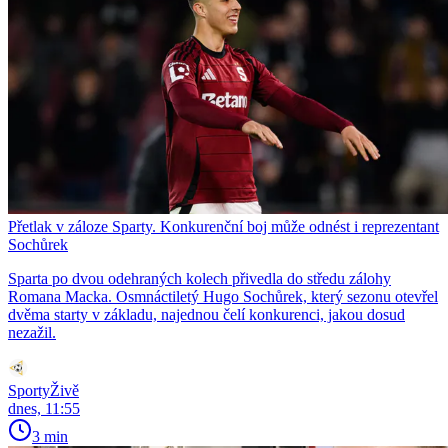
Přetlak v záloze Sparty. Konkurenční boj může odnést i reprezentant
Sochůrek
Sparta po dvou odehraných kolech přivedla do středu zálohy
Romana Macka. Osmnáctiletý Hugo Sochůrek, který sezonu otevřel
dvěma starty v základu, najednou čelí konkurenci, jakou dosud
nezažil.
SportyŽivě
dnes, 11:55
3 min