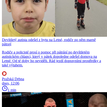
Devítiletý autista odešel z bytu na Letné, rodiče po něm marně
pátrají
Rodiče a policisté prosí o pomoc při pátrání po devítiletém
autistickém chlapci, který v pátek dopoledne odešel domova na
Letné. Od té doby ho neviděli. Rád jezdí dopravními prostředky a
také výtahem.
Pražská Drbna
dnes, 12:06
1 min