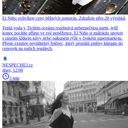
El Niño ovlivňuje ceny běžných potravin. Zdražuje přes 20 výrobků
Teplá voda v Tichém oceánu rozehrává nebezpečnou partii, jejíž
konec pocítíte přímo ve své peněžence. El Niño si málokdo spojuje
s ranním šálkem kávy nebo nákupem rýže v českém supermarketu.
Přesto existuje neviditelný řetězec, který promítá změny klimatu do
cenovek na našich regálech.
NESPECHEJ.cz
dnes, 12:00
3 min