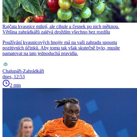
Rajčata kvasnice milují, ale cibule a česnek po nich měknou.
Většina zahrádkářů zalévá droždím všechno bez rozdílu
Používání kvasnicových hnojiv má na vaši zahradu spoustu
pozitivních účinků. Aby tomu tak však skutečně bylo, musíte
pamatovat na tato jednoduchá pravidla.
Chalupáři-Zahrádkáři
dnes, 12:53
2 min