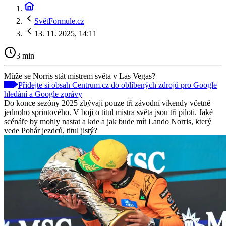
SvětFormule.cz
13. 11. 2025, 14:11
3 min
Může se Norris stát mistrem světa v Las Vegas?
Přidejte si obsah Centrum.cz do oblíbených zdrojů pro Google
hledání a Google zprávy
Do konce sezóny 2025 zbývají pouze tři závodní víkendy včetně
jednoho sprintového. V boji o titul mistra světa jsou tři piloti. Jaké
scénáře by mohly nastat a kde a jak bude mít Lando Norris, který
vede Pohár jezdců, titul jistý?