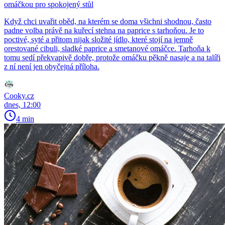
omáčkou pro spokojený stůl
Když chci uvařit oběd, na kterém se doma všichni shodnou, často
padne volba právě na kuřecí stehna na paprice s tarhoňou. Je to
poctivé, syté a přitom nijak složité jídlo, které stojí na jemně
orestované cibuli, sladké paprice a smetanové omáčce. Tarhoňa k
tomu sedí překvapivě dobře, protože omáčku pěkně nasaje a na talíři
z ní není jen obyčejná příloha.
Cooky.cz
dnes, 12:00
4 min