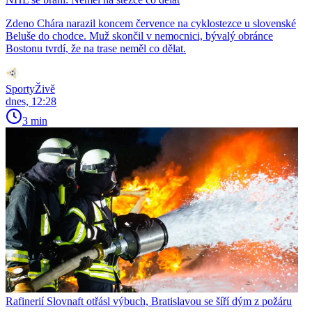
Zdeno Chára narazil koncem července na cyklostezce u slovenské
Beluše do chodce. Muž skončil v nemocnici, bývalý obránce
Bostonu tvrdí, že na trase neměl co dělat.
SportyŽivě
dnes, 12:28
3 min
Rafinerií Slovnaft otřásl výbuch, Bratislavou se šíří dým z požáru