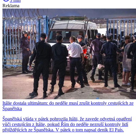
3 min
Reklama
Itálie dostala ultimátum: do neděle musí zrušit kontroly cestujících ze
Španělska
Španělská vláda v pátek pohrozila Itálii, že zavede odvetná opatření
vůči cestujícím z Itálie, pokud Řím do neděle nezruší kontroly lidí
přijíždějících ze Španělska. V pátek o tom napsal deník El País.