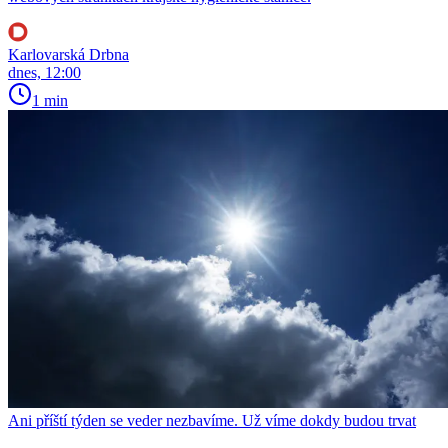
Karlovarská Drbna
dnes, 12:00
1 min
Ani příští týden se veder nezbavíme. Už víme dokdy budou trvat