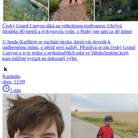
Český Grand Canyon láká na velkolepou podívanou: Ukrývá
hloubku 80 metrů a tyrkysovou vodu, z Prahy jste tam za 40 minut
U hradu Karlštejn se nachází stezka, která vás dovede k
nádhernému místu, o němž neví každý. Přezdívá se mu český Grand
Canyon a je to jedno z nejkrásnějších míst ve Středočeském kraji,
kam můžete vyrazit na dokonalý výlet.
Kapitalio
dnes, 12:09
3 min