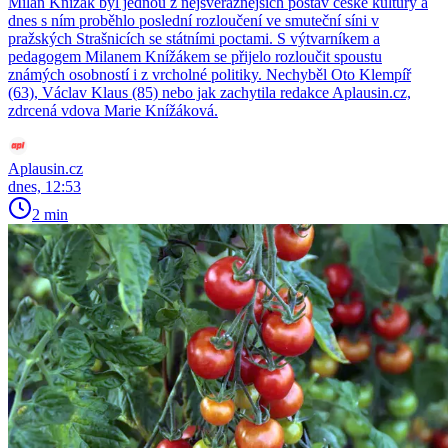
Milan Knížák byl jednou z nejsvéráznějších postav české kultury a
dnes s ním proběhlo poslední rozloučení ve smuteční síni v
pražských Strašnicích se státními poctami. S výtvarníkem a
pedagogem Milanem Knížákem se přijelo rozloučit spoustu
známých osobností i z vrcholné politiky. Nechyběl Oto Klempíř
(63), Václav Klaus (85) nebo jak zachytila redakce Aplausin.cz,
zdrcená vdova Marie Knížáková.
Aplausin.cz
dnes, 12:53
2 min