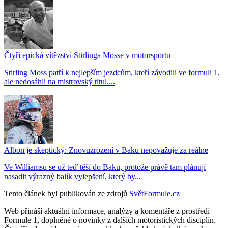
Čtyři epická vítězství Stirlinga Mosse v motorsportu
Stirling Moss patří k nejlepším jezdcům, kteří závodili ve formuli 1,
ale nedosáhli na mistrovský titul....
Albon je skeptický: Znovuzrození v Baku nepovažuje za reálne
Ve Williamsu se už teď těší do Baku, protože právě tam plánují
nasadit výrazný balík vylepšení, který by...
Tento článek byl publikován ze zdrojů
SvětFormule.cz
Web přináší aktuální informace, analýzy a komentáře z prostředí
Formule 1, doplněné o novinky z dalších motoristických disciplín.