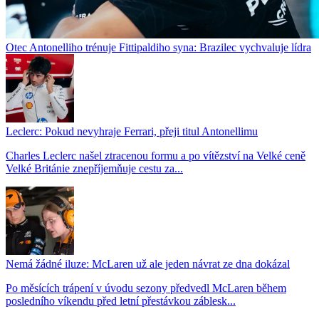
Otec Antonelliho trénuje Fittipaldiho syna: Brazilec vychvaluje lídra
Leclerc: Pokud nevyhraje Ferrari, přeji titul Antonellimu
Charles Leclerc našel ztracenou formu a po vítězství na Velké ceně
Velké Británie znepříjemňuje cestu za...
Nemá žádné iluze: McLaren už ale jeden návrat ze dna dokázal
Po měsících trápení v úvodu sezony předvedl McLaren během
posledního víkendu před letní přestávkou záblesk...