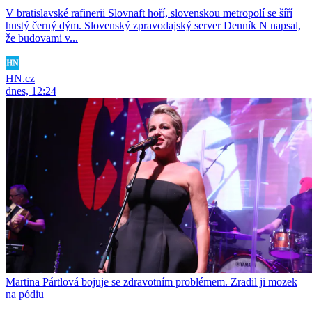
V bratislavské rafinerii Slovnaft hoří, slovenskou metropolí se šíří
hustý černý dým. Slovenský zpravodajský server Denník N napsal,
že budovami v...
HN.cz
dnes, 12:24
Martina Pártlová bojuje se zdravotním problémem. Zradil ji mozek
na pódiu