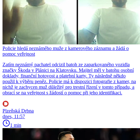
Policie hledá neznámého muže z kamerového záznamu a žádá o
pomoc veřejnost
Zatím neznámý pachatel odcizil batoh ze zaparkovaného vozidla
značky Škoda v Plánici na Klatovsku. Majitel měl v batohu osobní
doklady, finanční hotovost a platební karty. Ty následně někdo
použil k výběru peněz. Policie má k dispozici fotografie z kamer, na
nichž je zachycen muž důležitý pro trestní řízení v tomto případu, a
obrací se na veřejnost s žádostí o pomoc při jeho identifikaci.
Plzeňská Drbna
dnes, 11:57
1 min