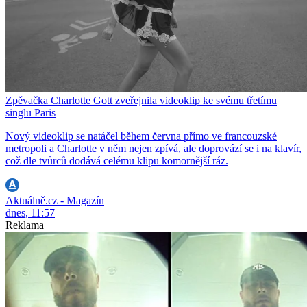
Zpěvačka Charlotte Gott zveřejnila videoklip ke svému třetímu
singlu Paris
Nový videoklip se natáčel během června přímo ve francouzské
metropoli a Charlotte v něm nejen zpívá, ale doprovází se i na klavír,
což dle tvůrců dodává celému klipu komornější ráz.
Aktuálně.cz - Magazín
dnes, 11:57
Reklama