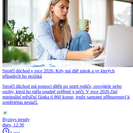
Sirotčí důchod v roce 2026: Kdy má dítě nárok a ve kterých
případech ho nezíská
Sirotčí důchod má pomoci dítěti po smrti rodiče, osvojitele nebo
osoby, která ho měla soudně svěřené v péči. V roce 2026 činí
minimální měsíční částka 6 860 korun, jenže samotné příbuzenství k
zemřelému nestačí.
Byznys trendy
dnes, 12:30