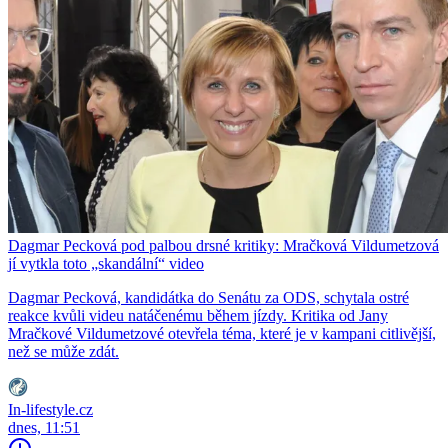
Dagmar Pecková pod palbou drsné kritiky: Mračková Vildumetzová
jí vytkla toto „skandální“ video
Dagmar Pecková, kandidátka do Senátu za ODS, schytala ostré
reakce kvůli videu natáčenému během jízdy. Kritika od Jany
Mračkové Vildumetzové otevřela téma, které je v kampani citlivější,
než se může zdát.
In-lifestyle.cz
dnes, 11:51