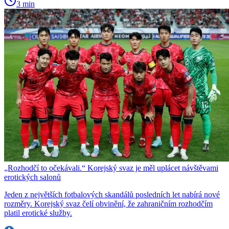
3 min
„Rozhodčí to očekávali.“ Korejský svaz je měl uplácet návštěvami
erotických salonů
Jeden z největších fotbalových skandálů posledních let nabírá nové
rozměry. Korejský svaz čelí obvinění, že zahraničním rozhodčím
platil erotické služby.