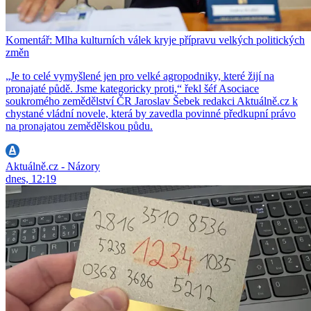
Komentář: Mlha kulturních válek kryje přípravu velkých politických
změn
„Je to celé vymyšlené jen pro velké agropodniky, které žijí na
pronajaté půdě. Jsme kategoricky proti,“ řekl šéf Asociace
soukromého zemědělství ČR Jaroslav Šebek redakci Aktuálně.cz k
chystané vládní novele, která by zavedla povinné předkupní právo
na pronajatou zemědělskou půdu.
Aktuálně.cz - Názory
dnes, 12:19