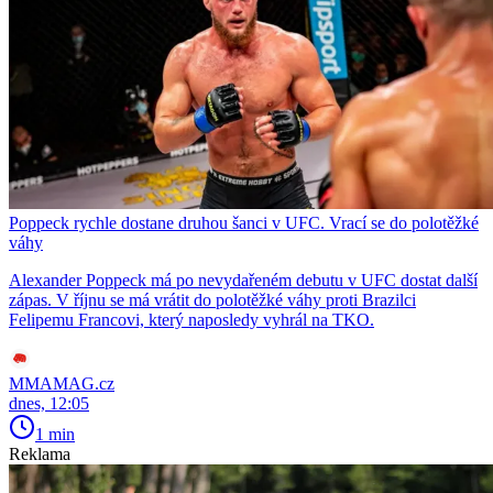
Poppeck rychle dostane druhou šanci v UFC. Vrací se do polotěžké
váhy
Alexander Poppeck má po nevydařeném debutu v UFC dostat další
zápas. V říjnu se má vrátit do polotěžké váhy proti Brazilci
Felipemu Francovi, který naposledy vyhrál na TKO.
MMAMAG.cz
dnes, 12:05
1 min
Reklama