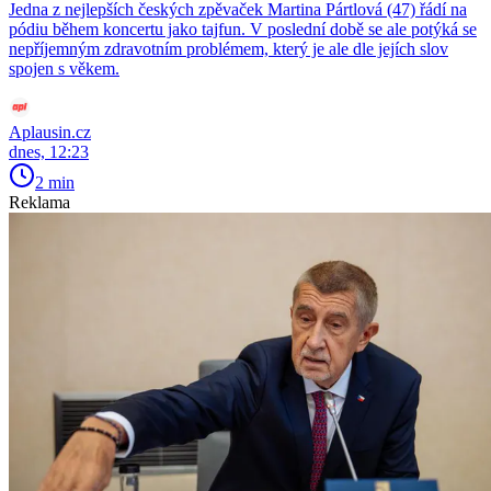
Jedna z nejlepších českých zpěvaček Martina Pártlová (47) řádí na
pódiu během koncertu jako tajfun. V poslední době se ale potýká se
nepříjemným zdravotním problémem, který je ale dle jejích slov
spojen s věkem.
Aplausin.cz
dnes, 12:23
2 min
Reklama