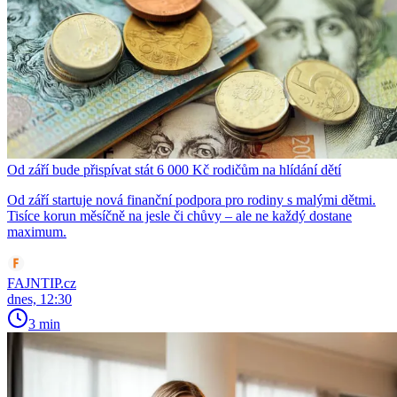
Od září bude přispívat stát 6 000 Kč rodičům na hlídání dětí
Od září startuje nová finanční podpora pro rodiny s malými dětmi.
Tisíce korun měsíčně na jesle či chůvy – ale ne každý dostane
maximum.
FAJNTIP.cz
dnes, 12:30
3 min