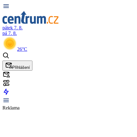
pátek 7. 8.
pá 7. 8.
26°C
Přihlášení
Reklama