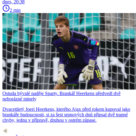
dnes, 20:38
2 min
Ostuda bývalé naděje Sparty. Brankář Heerkens předvedl dvě
nehorázné minely
Dvacetiletý Joeri Heerkens, kterého Ajax před rokem kupoval jako
brankáře budoucnosti, si za šest srpnových dnů připsal dvě trapné
chyby, jednu v přípravě, druhou v ostrém zápase.