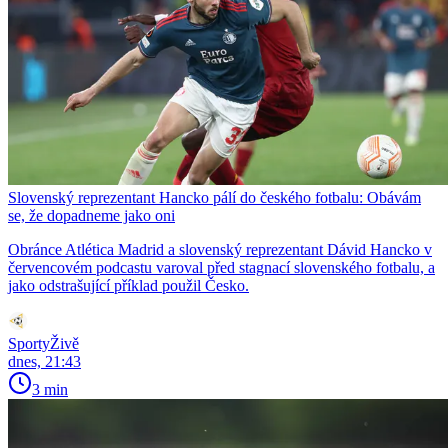
Slovenský reprezentant Hancko pálí do českého fotbalu: Obávám
se, že dopadneme jako oni
Obránce Atlética Madrid a slovenský reprezentant Dávid Hancko v
červencovém podcastu varoval před stagnací slovenského fotbalu, a
jako odstrašující příklad použil Česko.
SportyŽivě
dnes, 21:43
3 min