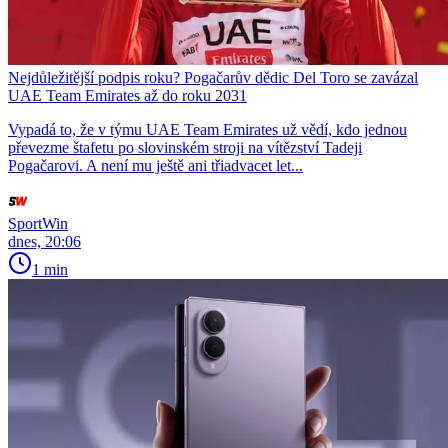
Nejdůležitější podpis roku? Pogačarův dědic Del Toro se zavázal
UAE Team Emirates až do roku 2031
Vypadá to, že v týmu UAE Team Emirates už vědí, kdo jednou
převezme štafetu po slovinském stroji na vítězství Tadeji
Pogačarovi. A není mu ještě ani třiadvacet let...
SportWin
dnes, 20:06
1 min