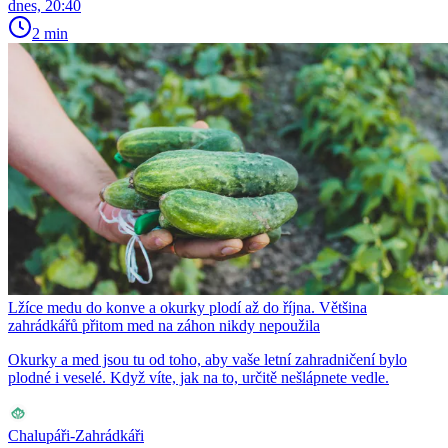
dnes, 20:40
2 min
Lžíce medu do konve a okurky plodí až do října. Většina
zahrádkářů přitom med na záhon nikdy nepoužila
Okurky a med jsou tu od toho, aby vaše letní zahradničení bylo
plodné i veselé. Když víte, jak na to, určitě nešlápnete vedle.
Chalupáři-Zahrádkáři