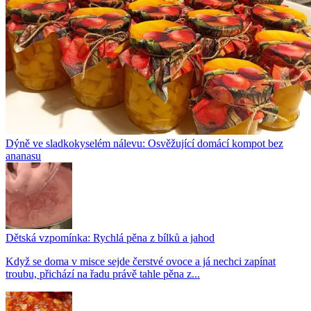
Dýně ve sladkokyselém nálevu: Osvěžující domácí kompot bez
ananasu
Dětská vzpomínka: Rychlá pěna z bílků a jahod
Když se doma v misce sejde čerstvé ovoce a já nechci zapínat
troubu, přichází na řadu právě tahle pěna z...