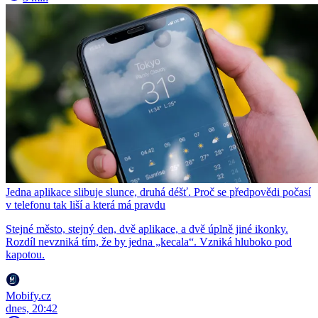
Jedna aplikace slibuje slunce, druhá déšť. Proč se předpovědi počasí
v telefonu tak liší a která má pravdu
Stejné město, stejný den, dvě aplikace, a dvě úplně jiné ikonky.
Rozdíl nevzniká tím, že by jedna „kecala“. Vzniká hluboko pod
kapotou.
Mobify.cz
dnes, 20:42