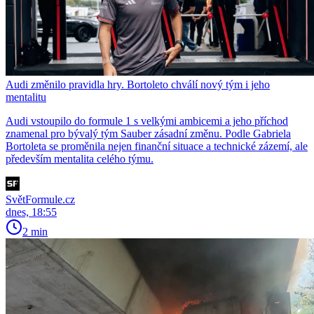
Audi změnilo pravidla hry. Bortoleto chválí nový tým i jeho
mentalitu
Audi vstoupilo do formule 1 s velkými ambicemi a jeho příchod
znamenal pro bývalý tým Sauber zásadní změnu. Podle Gabriela
Bortoleta se proměnila nejen finanční situace a technické zázemí, ale
především mentalita celého týmu.
SvětFormule.cz
dnes, 18:55
2 min