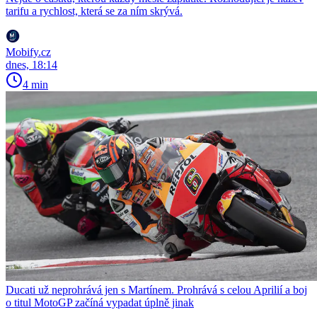
tarifu a rychlost, která se za ním skrývá.
Mobify.cz
dnes, 18:14
4 min
Ducati už neprohrává jen s Martínem. Prohrává s celou Aprilií a boj
o titul MotoGP začíná vypadat úplně jinak