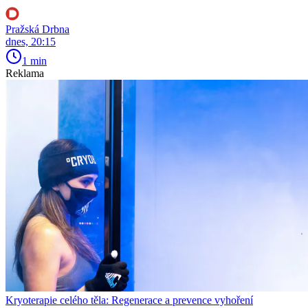
Pražská Drbna
dnes, 20:15
1 min
Reklama
Kryoterapie celého těla: Regenerace a prevence vyhoření