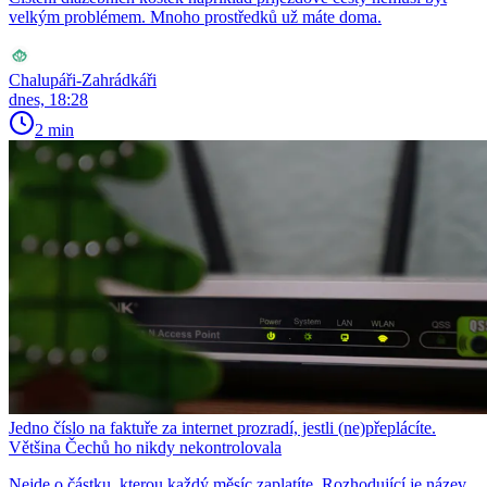
velkým problémem. Mnoho prostředků už máte doma.
Chalupáři-Zahrádkáři
dnes, 18:28
2 min
Jedno číslo na faktuře za internet prozradí, jestli (ne)přeplácíte.
Většina Čechů ho nikdy nekontrolovala
Nejde o částku, kterou každý měsíc zaplatíte. Rozhodující je název