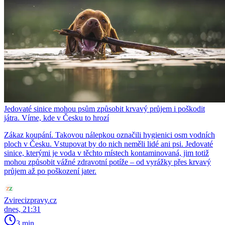
Jedovaté sinice mohou psům způsobit krvavý průjem i poškodit
játra. Víme, kde v Česku to hrozí
Zákaz koupání. Takovou nálepkou označili hygienici osm vodních
ploch v Česku. Vstupovat by do nich neměli lidé ani psi. Jedovaté
sinice, kterými je voda v těchto místech kontaminovaná, jim totiž
mohou způsobit vážné zdravotní potíže – od vyrážky přes krvavý
průjem až po poškození jater.
Zvirecizpravy.cz
dnes, 21:31
3 min