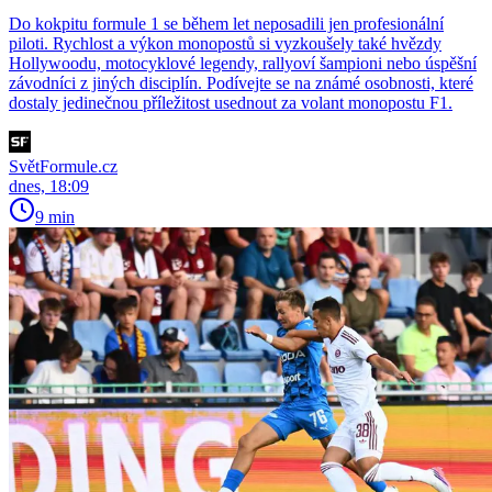
Do kokpitu formule 1 se během let neposadili jen profesionální
piloti. Rychlost a výkon monopostů si vyzkoušely také hvězdy
Hollywoodu, motocyklové legendy, rallyoví šampioni nebo úspěšní
závodníci z jiných disciplín. Podívejte se na známé osobnosti, které
dostaly jedinečnou příležitost usednout za volant monopostu F1.
SvětFormule.cz
dnes, 18:09
9 min