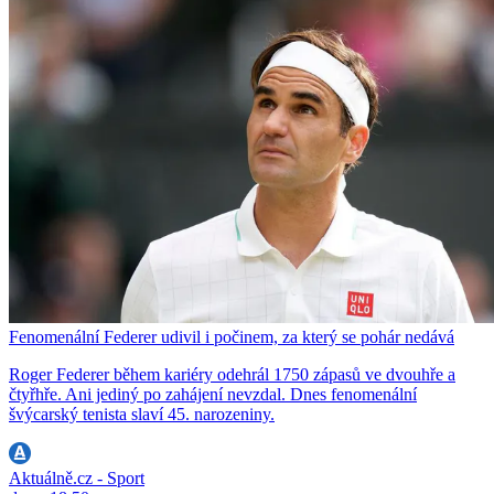
Fenomenální Federer udivil i počinem, za který se pohár nedává
Roger Federer během kariéry odehrál 1750 zápasů ve dvouhře a
čtyřhře. Ani jediný po zahájení nevzdal. Dnes fenomenální
švýcarský tenista slaví 45. narozeniny.
Aktuálně.cz - Sport