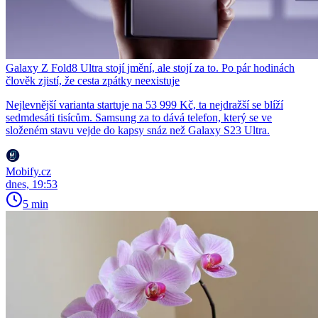
Galaxy Z Fold8 Ultra stojí jmění, ale stojí za to. Po pár hodinách
člověk zjistí, že cesta zpátky neexistuje
Nejlevnější varianta startuje na 53 999 Kč, ta nejdražší se blíží
sedmdesáti tisícům. Samsung za to dává telefon, který se ve
složeném stavu vejde do kapsy snáz než Galaxy S23 Ultra.
Mobify.cz
dnes, 19:53
5 min