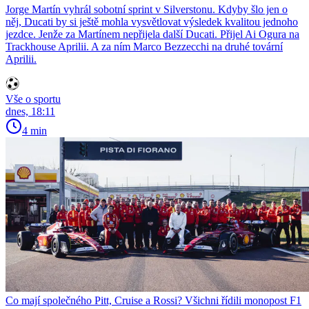
Jorge Martín vyhrál sobotní sprint v Silverstonu. Kdyby šlo jen o
něj, Ducati by si ještě mohla vysvětlovat výsledek kvalitou jednoho
jezdce. Jenže za Martínem nepřijela další Ducati. Přijel Ai Ogura na
Trackhouse Aprilii. A za ním Marco Bezzecchi na druhé tovární
Aprilii.
Vše o sportu
dnes, 18:11
4 min
Co mají společného Pitt, Cruise a Rossi? Všichni řídili monopost F1