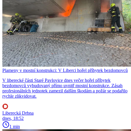
Plameny v mostní konstrukci: V Liberci hořel příbytek bezdomovců
V liberecké části Staré Pavlovice dnes večer hořel příbytek
bezdomovců vybudovaný přímo uvnitř mostní konstrukce. Zásah
profesionálních jednotek zamezil dalším škodám a požár se podařilo
rychle zlikvidovat.
Liberecká Drbna
dnes, 18:52
1 min