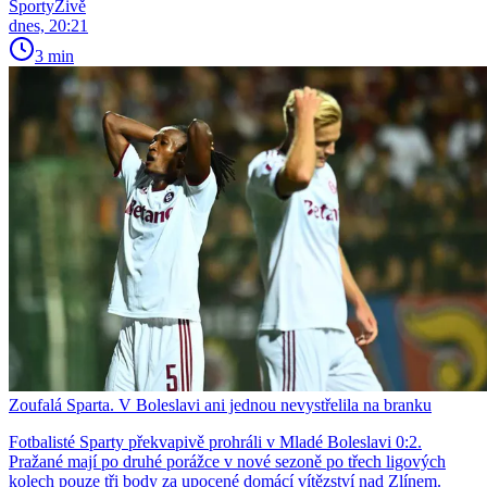
SportyŽivě
dnes, 20:21
3 min
Zoufalá Sparta. V Boleslavi ani jednou nevystřelila na branku
Fotbalisté Sparty překvapivě prohráli v Mladé Boleslavi 0:2.
Pražané mají po druhé porážce v nové sezoně po třech ligových
kolech pouze tři body za upocené domácí vítězství nad Zlínem.