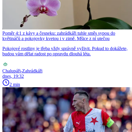
Poměr 4:1 z kávy a česneku: zahrádkáři tuhle směs sypou do
květináčů a pokojovky kvetou i v zimě. Mšice z ní utečou
Pokojové rostliny je třeba vždy správně vyživit. Pokud to dokážete,
budou vám dělat radost po opravdu dlouhá léta.
Chalupáři-Zahrádkáři
dnes, 19:32
2 min