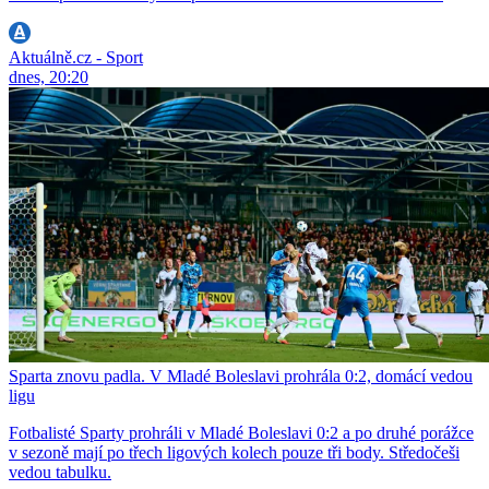
Aktuálně.cz - Sport
dnes, 20:20
Sparta znovu padla. V Mladé Boleslavi prohrála 0:2, domácí vedou
ligu
Fotbalisté Sparty prohráli v Mladé Boleslavi 0:2 a po druhé porážce
v sezoně mají po třech ligových kolech pouze tři body. Středočeši
vedou tabulku.