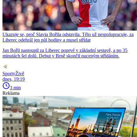
Ukazuje se, proč Slavia Bořila odstavila. Tělo už nespolupracuje, za
Liberec odehrál jen půl hodiny a musel střídat
Jan Bořil nastoupil za Liberec poprvé v základní sestavě, a po 35
minutách šel dolů. Debut v Brně skončil nuceným střídáním.
SportyŽivě
dnes, 19:19
3 min
Reklama