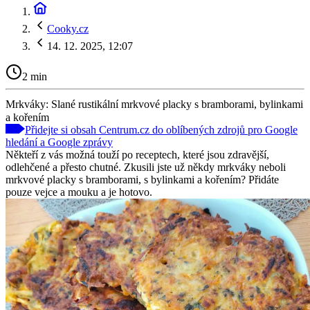
Cooky.cz
14. 12. 2025, 12:07
2 min
Mrkváky: Slané rustikální mrkvové placky s bramborami, bylinkami
a kořením
Přidejte si obsah Centrum.cz do oblíbených zdrojů pro Google
hledání a Google zprávy
Někteří z vás možná touží po receptech, které jsou zdravější,
odlehčené a přesto chutné. Zkusili jste už někdy mrkváky neboli
mrkvové placky s bramborami, s bylinkami a kořením? Přidáte
pouze vejce a mouku a je hotovo.