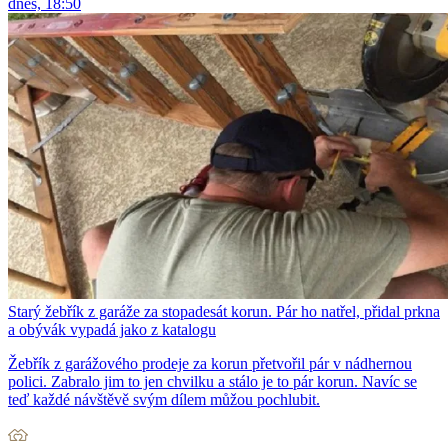
dnes, 18:50
Starý žebřík z garáže za stopadesát korun. Pár ho natřel, přidal prkna
a obývák vypadá jako z katalogu
Žebřík z garážového prodeje za korun přetvořil pár v nádhernou
polici. Zabralo jim to jen chvilku a stálo je to pár korun. Navíc se
teď každé návštěvě svým dílem můžou pochlubit.