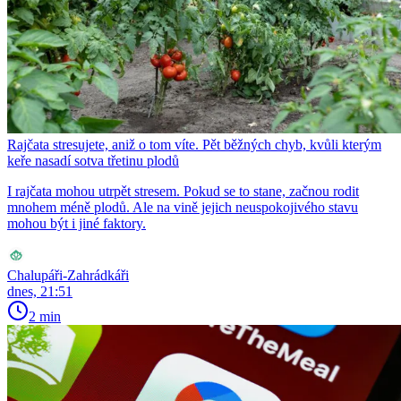
Rajčata stresujete, aniž o tom víte. Pět běžných chyb, kvůli kterým
keře nasadí sotva třetinu plodů
I rajčata mohou utrpět stresem. Pokud se to stane, začnou rodit
mnohem méně plodů. Ale na vině jejich neuspokojivého stavu
mohou být i jiné faktory.
Chalupáři-Zahrádkáři
dnes, 21:51
2 min