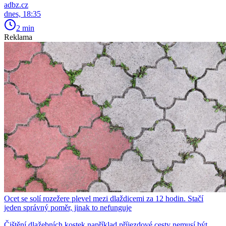
adbz.cz
dnes, 18:35
2 min
Reklama
Ocet se solí rozežere plevel mezi dlaždicemi za 12 hodin. Stačí
jeden správný poměr, jinak to nefunguje
Čištění dlažebních kostek například příjezdové cesty nemusí být