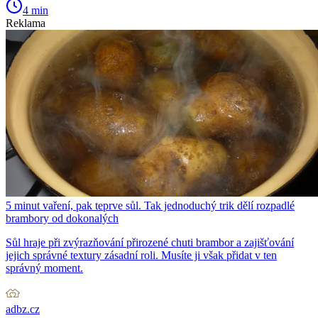
4 min
Reklama
5 minut vaření, pak teprve sůl. Tak jednoduchý trik dělí rozpadlé
brambory od dokonalých
Sůl hraje při zvýrazňování přirozené chuti brambor a zajišťování
jejich správné textury zásadní roli. Musíte ji však přidat v ten
správný moment.
adbz.cz