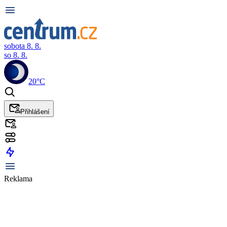
sobota 8. 8.
so 8. 8.
20°C
Přihlášení
Reklama