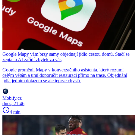
Google Mapy vám brzy samy objednají jídlo cestou domů. Stačí se
zeptat a AI zařídí zbytek za vás
Google proměnil Mapy v konverzačního asistenta, který rozumí
celým větám a umí doporučit restauraci přímo na trase. Objednání
jídla jedním dotazem se ale teprve chystá.
Mobify.cz
dnes, 21:46
4 min