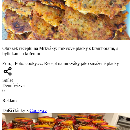
Obrázek receptu na Mrkváky: mrkvové placky s bramborami, s
bylinkami a kořením
Zdroj
:
Foto: cooky.cz, Recept na mrkváky jako smažené placky
Sdílet
Denní
výzva
0
Reklama
Další články z
Cooky.cz