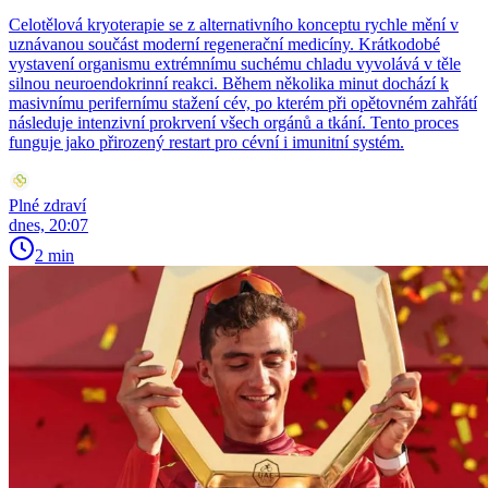
Celotělová kryoterapie se z alternativního konceptu rychle mění v
uznávanou součást moderní regenerační medicíny. Krátkodobé
vystavení organismu extrémnímu suchému chladu vyvolává v těle
silnou neuroendokrinní reakci. Během několika minut dochází k
masivnímu perifernímu stažení cév, po kterém při opětovném zahřátí
následuje intenzivní prokrvení všech orgánů a tkání. Tento proces
funguje jako přirozený restart pro cévní i imunitní systém.
Plné zdraví
dnes, 20:07
2 min