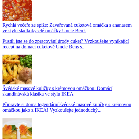
Rychlá večeře ze spíže: Zavařovaná cuketová omáčka s ananasem
ve stylu sladkokyselé omáčky Uncle Ben’s
Pustili jste se do zpracování úrody cuket? Vyzkoušejte vynikající
recept na domácí cuketové Uncle Bens s...
Švédské masové kuličky s krémovou omáčkou: Domácí
skandinávská klasika ve stylu IKEA
Připravte si doma legendární švédské masové kuličky s krémovou
omáčkou jako z IKEA! Vyzkoušejte jednoduchý...