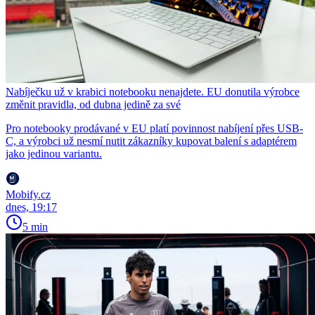
Nabíječku už v krabici notebooku nenajdete. EU donutila výrobce
změnit pravidla, od dubna jedině za své
Pro notebooky prodávané v EU platí povinnost nabíjení přes USB-
C, a výrobci už nesmí nutit zákazníky kupovat balení s adaptérem
jako jedinou variantu.
Mobify.cz
dnes, 19:17
5 min