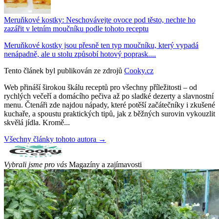
Meruňkové kostky: Neschovávejte ovoce pod těsto, nechte ho
zazářit v letním moučníku podle tohoto receptu
Meruňkové kostky jsou přesně ten typ moučníku, který vypadá
nenápadně, ale u stolu způsobí hotový poprask....
Tento článek byl publikován ze zdrojů
Cooky.cz
Web přináší širokou škálu receptů pro všechny příležitosti – od
rychlých večeří a domácího pečiva až po sladké dezerty a slavnostní
menu. Čtenáři zde najdou nápady, které potěší začátečníky i zkušené
kuchaře, a spoustu praktických tipů, jak z běžných surovin vykouzlit
skvělá jídla. Kromě...
Všechny články tohoto autora →
Vybrali jsme pro vás
Magazíny a zajímavosti