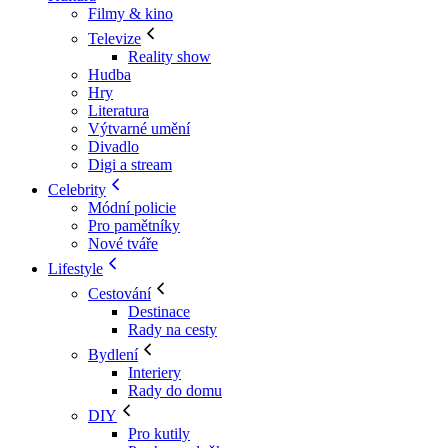
Filmy & kino
Televize
Reality show
Hudba
Hry
Literatura
Výtvarné umění
Divadlo
Digi a stream
Celebrity
Módní policie
Pro pamětníky
Nové tváře
Lifestyle
Cestování
Destinace
Rady na cesty
Bydlení
Interiery
Rady do domu
DIY
Pro kutily