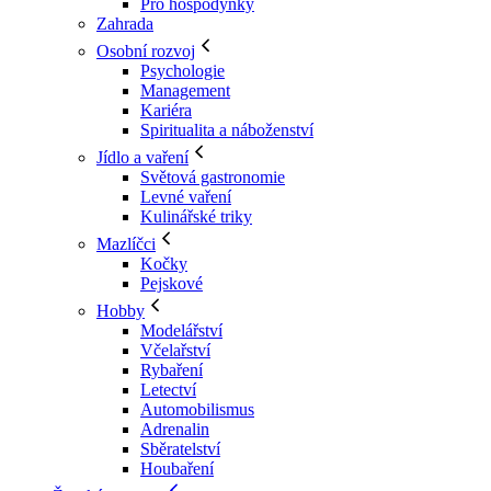
Pro hospodyňky
Zahrada
Osobní rozvoj
Psychologie
Management
Kariéra
Spiritualita a náboženství
Jídlo a vaření
Světová gastronomie
Levné vaření
Kulinářské triky
Mazlíčci
Kočky
Pejskové
Hobby
Modelářství
Včelařství
Rybaření
Letectví
Automobilismus
Adrenalin
Sběratelství
Houbaření