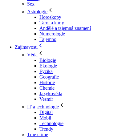
Sex
Astrologie
Horoskopy
Tarot a karty
Andělé a tajemná znamení
Numerologie
Tajemno
Zajímavosti
Věda
Biologie
Ekologie
Fyzika
Geografie
Historie
Chemie
Jazykověda
Vesmír
IT a technologie
Digital
Mobil
Technologie
Trendy
True crime