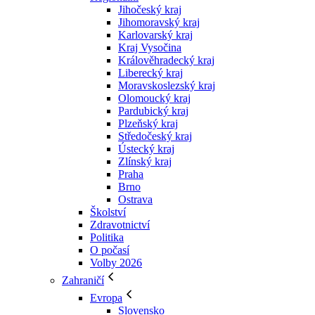
Jihočeský kraj
Jihomoravský kraj
Karlovarský kraj
Kraj Vysočina
Králověhradecký kraj
Liberecký kraj
Moravskoslezský kraj
Olomoucký kraj
Pardubický kraj
Plzeňský kraj
Středočeský kraj
Ústecký kraj
Zlínský kraj
Praha
Brno
Ostrava
Školství
Zdravotnictví
Politika
O počasí
Volby 2026
Zahraničí
Evropa
Slovensko