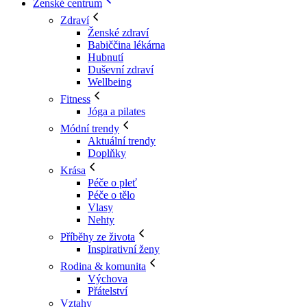
Ženské centrum
Zdraví
Ženské zdraví
Babiččina lékárna
Hubnutí
Duševní zdraví
Wellbeing
Fitness
Jóga a pilates
Módní trendy
Aktuální trendy
Doplňky
Krása
Péče o pleť
Péče o tělo
Vlasy
Nehty
Příběhy ze života
Inspirativní ženy
Rodina & komunita
Výchova
Přátelství
Vztahy