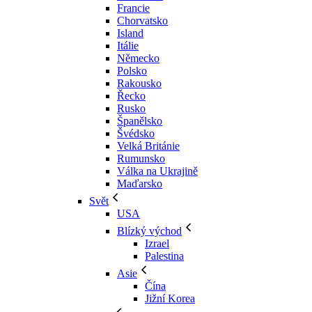
Francie
Chorvatsko
Island
Itálie
Německo
Polsko
Rakousko
Řecko
Rusko
Španělsko
Švédsko
Velká Británie
Rumunsko
Válka na Ukrajině
Maďarsko
Svět
USA
Blízký východ
Izrael
Palestina
Asie
Čína
Jižní Korea