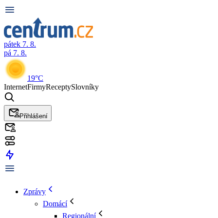
pátek 7. 8.
pá 7. 8.
19°C
Internet
Firmy
Recepty
Slovníky
Přihlášení
Zprávy
Domácí
Regionální