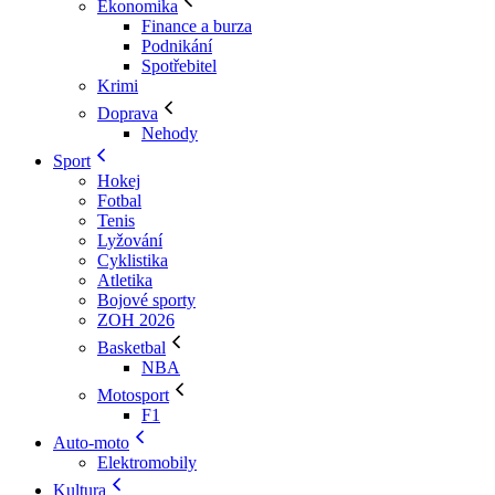
Ekonomika
Finance a burza
Podnikání
Spotřebitel
Krimi
Doprava
Nehody
Sport
Hokej
Fotbal
Tenis
Lyžování
Cyklistika
Atletika
Bojové sporty
ZOH 2026
Basketbal
NBA
Motosport
F1
Auto-moto
Elektromobily
Kultura