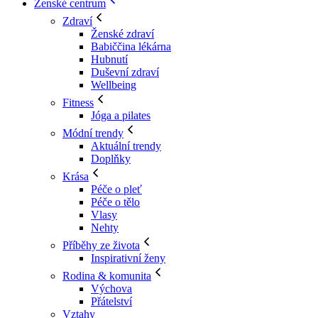
Ženské centrum
Zdraví
Ženské zdraví
Babiččina lékárna
Hubnutí
Duševní zdraví
Wellbeing
Fitness
Jóga a pilates
Módní trendy
Aktuální trendy
Doplňky
Krása
Péče o pleť
Péče o tělo
Vlasy
Nehty
Příběhy ze života
Inspirativní ženy
Rodina & komunita
Výchova
Přátelství
Vztahy