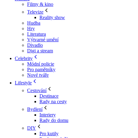
Filmy & kino
Televize
Reality show
Hudba
Hry
Literatura
Výtvarné umění
Divadlo
Digi a stream
Celebrity
Módní policie
Pro pamětníky
Nové tváře
Lifestyle
Cestování
Destinace
Rady na cesty
Bydlení
Interiery
Rady do domu
DIY
Pro kutily