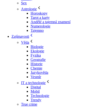
Sex
Astrologie
Horoskopy
Tarot a karty
Andělé a tajemná znamení
Numerologie
Tajemno
Zajímavosti
Věda
Biologie
Ekologie
Fyzika
Geografie
Historie
Chemie
Jazykověda
Vesmír
IT a technologie
Digital
Mobil
Technologie
Trendy
True crime