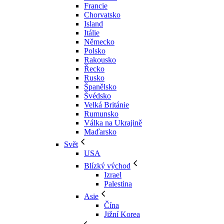
Francie
Chorvatsko
Island
Itálie
Německo
Polsko
Rakousko
Řecko
Rusko
Španělsko
Švédsko
Velká Británie
Rumunsko
Válka na Ukrajině
Maďarsko
Svět
USA
Blízký východ
Izrael
Palestina
Asie
Čína
Jižní Korea