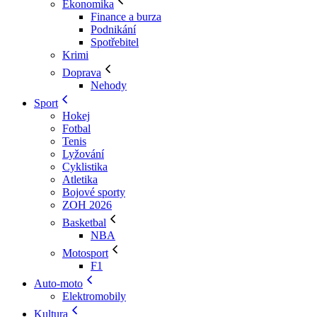
Ekonomika
Finance a burza
Podnikání
Spotřebitel
Krimi
Doprava
Nehody
Sport
Hokej
Fotbal
Tenis
Lyžování
Cyklistika
Atletika
Bojové sporty
ZOH 2026
Basketbal
NBA
Motosport
F1
Auto-moto
Elektromobily
Kultura