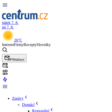
pátek 7. 8.
pá 7. 8.
26°C
Internet
Firmy
Recepty
Slovníky
Přihlášení
Zprávy
Domácí
Regionální