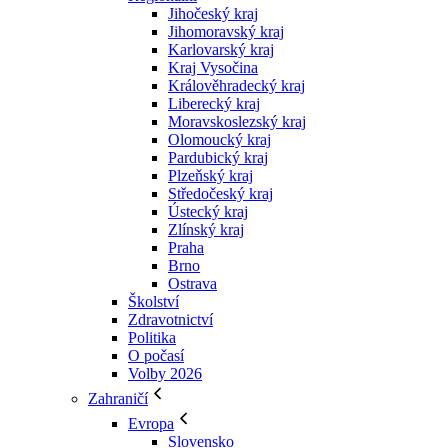
Jihočeský kraj
Jihomoravský kraj
Karlovarský kraj
Kraj Vysočina
Králověhradecký kraj
Liberecký kraj
Moravskoslezský kraj
Olomoucký kraj
Pardubický kraj
Plzeňský kraj
Středočeský kraj
Ústecký kraj
Zlínský kraj
Praha
Brno
Ostrava
Školství
Zdravotnictví
Politika
O počasí
Volby 2026
Zahraničí
Evropa
Slovensko