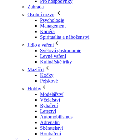
Pro hospodyňky
Zahrada
Osobní rozvoj
Psychologie
Management
Kariéra
Spiritualita a náboženství
Jídlo a vaření
Světová gastronomie
Levné vaření
Kulinářské triky
Mazlíčci
Kočky
Pejskové
Hobby
Modelářství
Včelařství
Rybaření
Letectví
Automobilismus
Adrenalin
Sběratelství
Houbaření