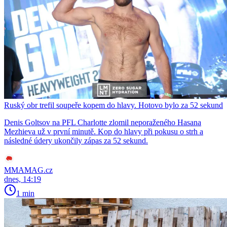
Ruský obr trefil soupeře kopem do hlavy. Hotovo bylo za 52 sekund
Denis Goltsov na PFL Charlotte zlomil neporaženého Hasana
Mezhieva už v první minutě. Kop do hlavy při pokusu o strh a
následné údery ukončily zápas za 52 sekund.
MMAMAG.cz
dnes, 14:19
1 min