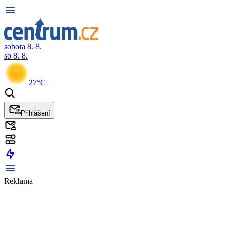
sobota 8. 8.
so 8. 8.
27°C
Přihlášení
Reklama