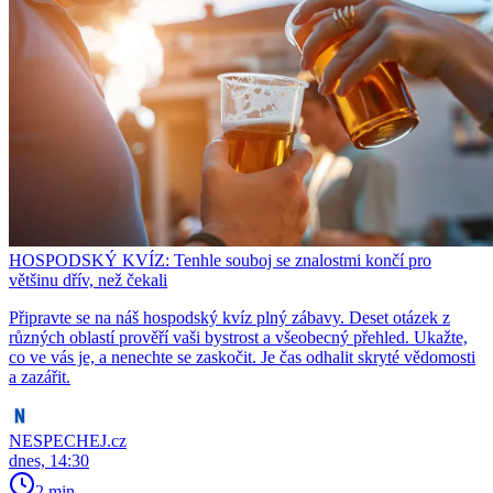
HOSPODSKÝ KVÍZ: Tenhle souboj se znalostmi končí pro
většinu dřív, než čekali
Připravte se na náš hospodský kvíz plný zábavy. Deset otázek z
různých oblastí prověří vaši bystrost a všeobecný přehled. Ukažte,
co ve vás je, a nenechte se zaskočit. Je čas odhalit skryté vědomosti
a zazářit.
NESPECHEJ.cz
dnes, 14:30
2 min