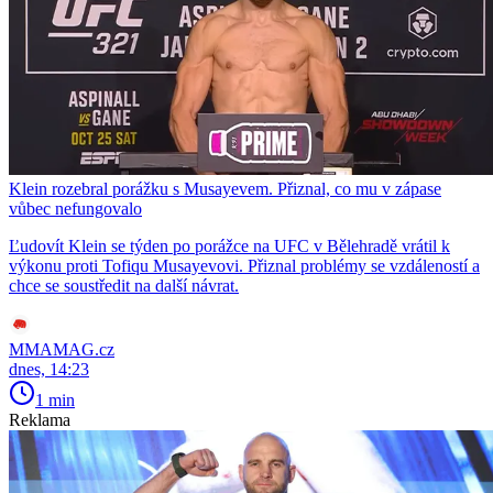
Klein rozebral porážku s Musayevem. Přiznal, co mu v zápase
vůbec nefungovalo
Ľudovít Klein se týden po porážce na UFC v Bělehradě vrátil k
výkonu proti Tofiqu Musayevovi. Přiznal problémy se vzdáleností a
chce se soustředit na další návrat.
MMAMAG.cz
dnes, 14:23
1 min
Reklama