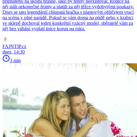
připnutého na školní brašně, jako by tehdy neexistoval. Rodiče na
něj stáli nekonečné fronty a platili za něj těžce vydobytými poukazy.
Dnes se tato legendární chlupatá hračka s plastovým obličejem vrací
na scénu v plné parádě. Pokud se vám doma na půdě nebo v krabici
ve sklepě dochoval jeden konkrétní vzácný model, sběratelé vám za
něj bez váhání vyplatí tisíce korun na ruku.
FAJNTIP.cz
dnes, 14:30
3 min