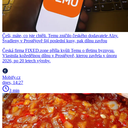
Češi, máte, co jste chtěli. Temu zničilo českého dodavatele Alzy.
Švadleny v Prostějově šijí poslední kusy, pak dílnu zavřou
Česká firma FIXED.zone přišla kvůli Temu o třetinu byznysu.
Vlastnila kožedělnou dílnu v Prostějově, kterou zavřela v únoru
2026, po 20 letech výroby.
Mobify.cz
dnes, 14:27
3 min