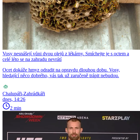
Vosy nesnášejí vůni dvou olejů z lékárny. Smíchejte je s octem a
celé léto se na zahradu nevrátí
Ocet dokáže hmyz odradit na opravdu dlouhou dobu. Vosy,
hledající něco dobrého, vás tak už zaručeně trápit nebudou.
Chalupáři-Zahrádkáři
dnes, 14:26
2 min