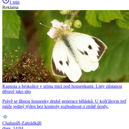
1 min
Reklama
Kapusta a brokolice v srpnu mizí pod housenkami. Listy zůstanou
děravé jako síto
Právě se líhnou housenky druhé generace bělásků. U košťálovin teď
může jediný týden bez kontroly rozhodnout o ztrátě úrody.
Chalupáři-Zahrádkáři
dnes, 14:04