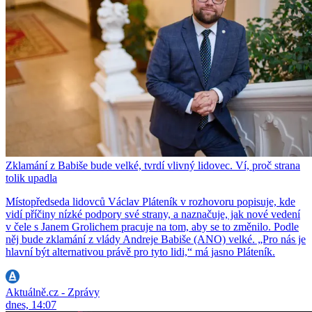
Zklamání z Babiše bude velké, tvrdí vlivný lidovec. Ví, proč strana
tolik upadla
Místopředseda lidovců Václav Pláteník v rozhovoru popisuje, kde
vidí příčiny nízké podpory své strany, a naznačuje, jak nové vedení
v čele s Janem Grolichem pracuje na tom, aby se to změnilo. Podle
něj bude zklamání z vlády Andreje Babiše (ANO) velké. „Pro nás je
hlavní být alternativou právě pro tyto lidi,“ má jasno Pláteník.
Aktuálně.cz - Zprávy
dnes, 14:07