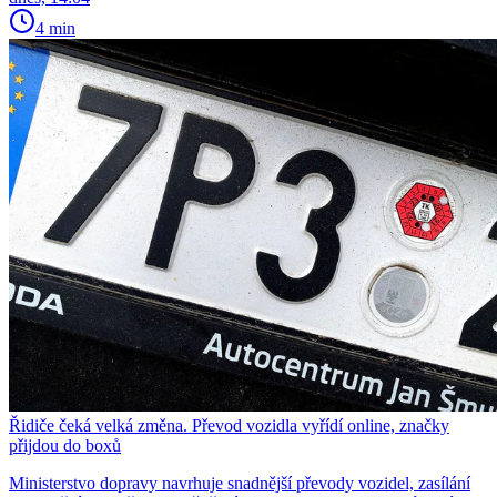
4 min
Řidiče čeká velká změna. Převod vozidla vyřídí online, značky
přijdou do boxů
Ministerstvo dopravy navrhuje snadnější převody vozidel, zasílání