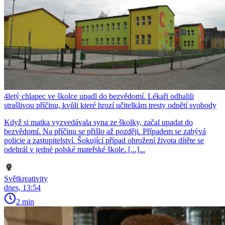
4letý chlapec ve školce upadl do bezvědomí. Lékaři odhalili
strašlivou příčinu, kvůli které hrozí učitelkám tresty odnětí svobody
Když si matka vyzvedávala syna ze školky, začal upadat do
bezvědomí. Na příčinu se přišlo až později. Případem se zabývá
policie a zastupitelství. Šokující případ ohrožení života dítěte se
odehrál v jedné polské mateřské škole. [...]...
Světkreativity
dnes, 13:54
2 min