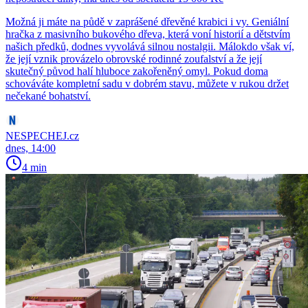
Možná ji máte na půdě v zaprášené dřevěné krabici i vy. Geniální
hračka z masivního bukového dřeva, která voní historií a dětstvím
našich předků, dodnes vyvolává silnou nostalgii. Málokdo však ví,
že její vznik provázelo obrovské rodinné zoufalství a že její
skutečný původ halí hluboce zakořeněný omyl. Pokud doma
schováváte kompletní sadu v dobrém stavu, můžete v rukou držet
nečekané bohatství.
NESPECHEJ.cz
dnes, 14:00
4 min