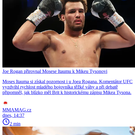
Joe Rogan přirovnal Mosese Itaumu k Mikeu Tysonovi
Moses Itauma si získal pozornost i u Joea Rogana. Komentátor UFC
vyzdvihl rychlost mladého bojovníka těžké váhy a při debatě
připomněl, jak blízko měl Brit k historickému zápisu Mikea Tysona.
MMAMAG.cz
dnes, 14:37
2 min