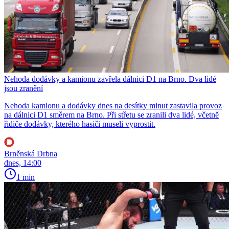
Nehoda dodávky a kamionu zavřela dálnici D1 na Brno. Dva lidé
jsou zranění
Nehoda kamionu a dodávky dnes na desítky minut zastavila provoz
na dálnici D1 směrem na Brno. Při střetu se zranili dva lidé, včetně
řidiče dodávky, kterého hasiči museli vyprostit.
Brněnská Drbna
dnes, 14:00
1 min