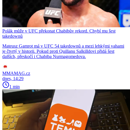
Polák může v UFC překonat Chabibův rekord. Chybí mu šest
takedownů
Mateusz Gamrot má v UFC 54 takedownů a mezi lehkými vahami
je čtvrtý v historii. Pokud proti Quillanu Salkilldovi přidá šest
dalších, přeskočí i Chabiba Nurmagomedova.
MMAMAG.cz
dnes, 14:29
1 min