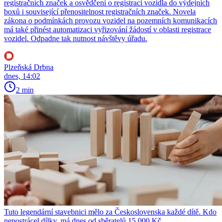
registračních značek a osvědčení o registraci vozidla do výdejních
boxů i související přenositelnost registračních značek. Novela
zákona o podmínkách provozu vozidel na pozemních komunikacích
má také přinést automatizaci vyřizování žádostí v oblasti registrace
vozidel. Odpadne tak nutnost návštěvy úřadu.
Plzeňská Drbna
dnes, 14:02
2 min
Tuto legendární stavebnici mělo za Československa každé dítě. Kdo
nepostrácel dílky, má dnes od sběratelů 15 000 Kč