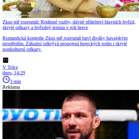
Zkus mě rozesmát: Rodinné vazby, dávné přátelství hlavních hvězd,
skryté odkazy a hvězdný tenista v roli herce
Romantická komedie Zkus mě rozesmát baví diváky havajským
prostředím. Zákulisí odkrývá propojení hereckých rodin i skryté
popkulturní odkazy.
V Telce
dnes, 14:29
3 min
Reklama