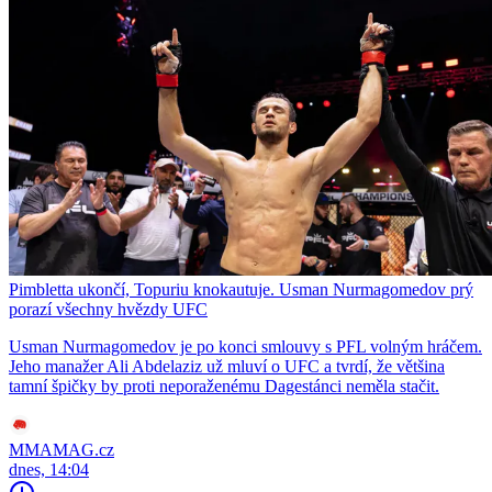
Pimbletta ukončí, Topuriu knokautuje. Usman Nurmagomedov prý
porazí všechny hvězdy UFC
Usman Nurmagomedov je po konci smlouvy s PFL volným hráčem.
Jeho manažer Ali Abdelaziz už mluví o UFC a tvrdí, že většina
tamní špičky by proti neporaženému Dagestánci neměla stačit.
MMAMAG.cz
dnes, 14:04