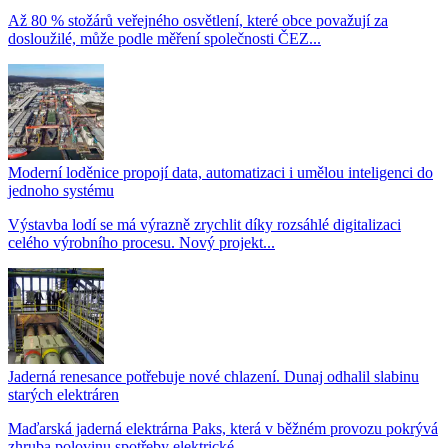
Až 80 % stožárů veřejného osvětlení, které obce považují za
dosloužilé, může podle měření společnosti ČEZ...
Moderní loděnice propojí data, automatizaci i umělou inteligenci do
jednoho systému
Výstavba lodí se má výrazně zrychlit díky rozsáhlé digitalizaci
celého výrobního procesu. Nový projekt...
Jaderná renesance potřebuje nové chlazení. Dunaj odhalil slabinu
starých elektráren
Maďarská jaderná elektrárna Paks, která v běžném provozu pokrývá
zhruba polovinu spotřeby elektrické...