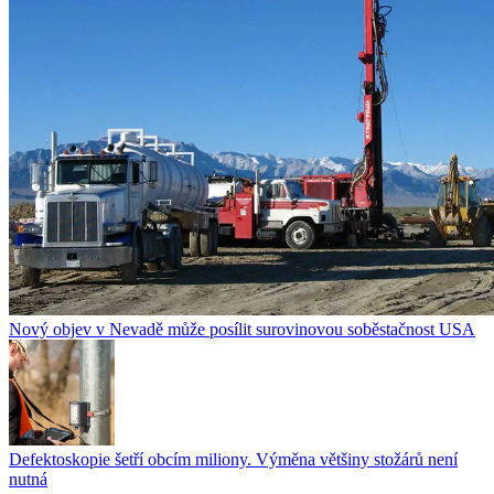
Nový objev v Nevadě může posílit surovinovou soběstačnost USA
Defektoskopie šetří obcím miliony. Výměna většiny stožárů není
nutná