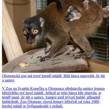
Olomoucká zoo má nové lemuří mládě. Bílá hlava napovídá, že jde
o samce
V Zoo na Svatém Kopečku u Olomouce představila samice lemura
běločelého své nové mládě. Jelikož se jeho hlava bíle zbarvila, je
téměř jasné, že jde o samce. Samice totiž bývají hnědé, případně
hnědošedé. Zoo Olomouc chová lemury běločelé od roku 1989,
letošní mládě je čtyřiapadesáté v pořadí.