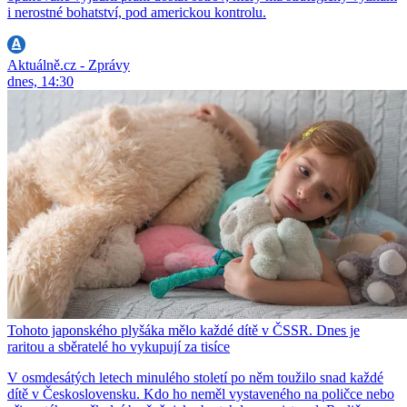
i nerostné bohatství, pod americkou kontrolu.
Aktuálně.cz - Zprávy
dnes, 14:30
Tohoto japonského plyšáka mělo každé dítě v ČSSR. Dnes je
raritou a sběratelé ho vykupují za tisíce
V osmdesátých letech minulého století po něm toužilo snad každé
dítě v Československu. Kdo ho neměl vystaveného na poličce nebo