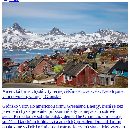
Americká firma chystá vrty na největším ostrově světa. Nedali jsme
vám povolení, varuje ji Grónsko
Grónsko varovalo americkou firmu Greenland Energy, která se bez
povolení chystá provádět průzkumné vrty na největším ostrově
světa. Píše o tom v sobotu britský deník The Guardian. Grónsko je
součástí Dánského království a americký prezident Donald Trump
opakovaně vyjádřil přání dostat ostrov, který má strategický význam