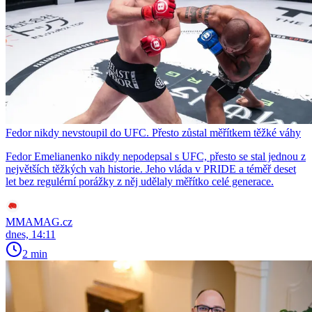
Fedor nikdy nevstoupil do UFC. Přesto zůstal měřítkem těžké váhy
Fedor Emelianenko nikdy nepodepsal s UFC, přesto se stal jednou z
největších těžkých vah historie. Jeho vláda v PRIDE a téměř deset
let bez regulérní porážky z něj udělaly měřítko celé generace.
MMAMAG.cz
dnes, 14:11
2 min