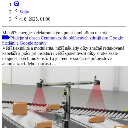
Volty
4. 8. 2025, 01:00
Mico67: energie s elektronickými pojistkami přímo u stroje
Přidejte si obsah Centrum.cz do oblíbených zdrojů pro Google
hledání a Google zprávy
Větší flexibilita a modularita, nižší náklady díky značně redukované
kabeláži a práci při instalaci i větší spolehlivost díky široké škále
diagnostických možností. To je trend v současné průmyslové
automatizaci. Jeho součástí …