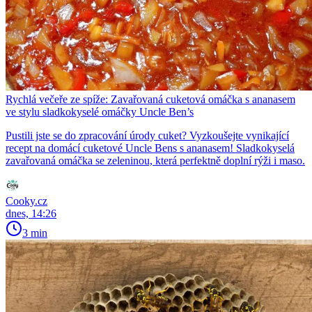
Rychlá večeře ze spíže: Zavařovaná cuketová omáčka s ananasem
ve stylu sladkokyselé omáčky Uncle Ben’s
Pustili jste se do zpracování úrody cuket? Vyzkoušejte vynikající
recept na domácí cuketové Uncle Bens s ananasem! Sladkokyselá
zavařovaná omáčka se zeleninou, která perfektně doplní rýži i maso.
Cooky.cz
dnes, 14:26
3 min