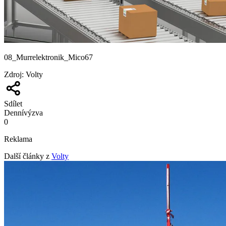
08_Murrelektronik_Mico67
Zdroj
:
Volty
Sdílet
Denní
výzva
0
Reklama
Další články z
Volty