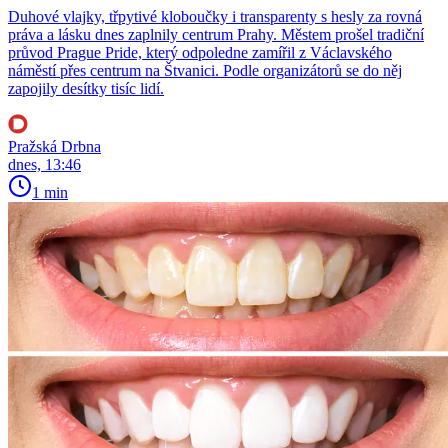
Duhové vlajky, třpytivé kloboučky i transparenty s hesly za rovná
práva a lásku dnes zaplnily centrum Prahy. Městem prošel tradiční
průvod Prague Pride, který odpoledne zamířil z Václavského
náměstí přes centrum na Štvanici. Podle organizátorů se do něj
zapojily desítky tisíc lidí.
Pražská Drbna
dnes, 13:46
1 min