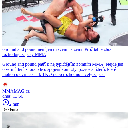
Ground and pound není jen mlácení na zemi. Proč tahle zbraň
rozhoduje zápasy MMA
Ground and pound patří k nejtypičtějším zbraním MMA. Nejde jen
o sérii úderů shora, ale o spojení kontroly, pozice a úderů, které
mohou otevřít cestu k TKO nebo rozhodnout celý zápas.
MMAMAG.cz
dnes, 13:56
2 min
Reklama