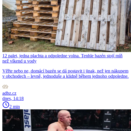
12 palet, jedna plachta a odpoledne volna. Tenhle bazén stojí míň
než víkend u vody
Věřte nebo ne, domácí bazén se dá postavit i jinak, než jen nákupem
v obchodech – levně, jednoduše a klidně během jednoho odpoledne.
adbz.cz
dnes, 14:18
2 min