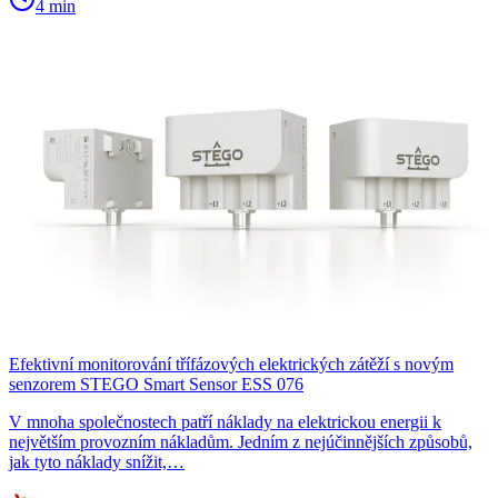
4 min
Efektivní monitorování třífázových elektrických zátěží s novým
senzorem STEGO Smart Sensor ESS 076
V mnoha společnostech patří náklady na elektrickou energii k
největším provozním nákladům. Jedním z nejúčinnějších způsobů,
jak tyto náklady snížit,…