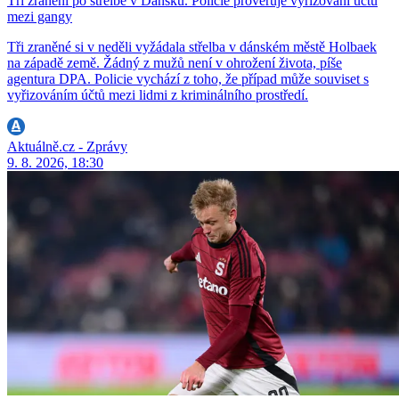
Tři zranění po střelbě v Dánsku. Policie prověřuje vyřizování účtů
mezi gangy
Tři zraněné si v neděli vyžádala střelba v dánském městě Holbaek
na západě země. Žádný z mužů není v ohrožení života, píše
agentura DPA. Policie vychází z toho, že případ může souviset s
vyřizováním účtů mezi lidmi z kriminálního prostředí.
Aktuálně.cz - Zprávy
9. 8. 2026, 18:30