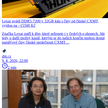
Lexar uvádí DDR5-7200 v 32GB kitu s čipy od čínské CXMT,
vyjdou na ~15500 Kč
Značka Lexar patří k těm, které seženete i v českých e-shopech. Jde
tedy o další možný kanál, kterým se do našich končin mohou dostat
paměťové čipy čínské společnosti CXMT…
diit.cz
9. 8. 2026, 22:00
2 min