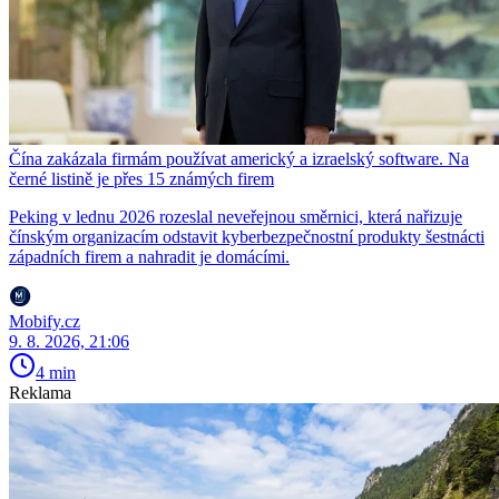
Čína zakázala firmám používat americký a izraelský software. Na
černé listině je přes 15 známých firem
Peking v lednu 2026 rozeslal neveřejnou směrnici, která nařizuje
čínským organizacím odstavit kyberbezpečnostní produkty šestnácti
západních firem a nahradit je domácími.
Mobify.cz
9. 8. 2026, 21:06
4 min
Reklama