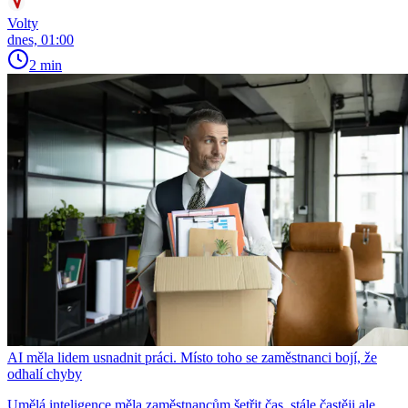
Volty
dnes, 01:00
2 min
AI měla lidem usnadnit práci. Místo toho se zaměstnanci bojí, že
odhalí chyby
Umělá inteligence měla zaměstnancům šetřit čas, stále častěji ale