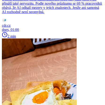
přináší také nervozitu. Podle nového průzkumu se 69 % pracovníků
obává, že AI odhalí mezery v jejich znalostech. Jenže ani samotná
AI rozhodně není neomylná.
cdr.cz
dnes, 01:00
2 min