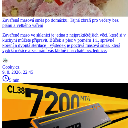
Zavařená masová směs po domácku: Tajná zbraň pro večery bez
plánu a velkého vaření
Zavařené maso ve sklenici je jedna z nejpraktičtějších věcí, které si v
kuchyni můžete připravit. Bůček a plec v poměru 1:1, správné
koření a dvojitá sterilace - výsledek je poctivá masová směs, která
vydrží měsíce a zachrání vás klidně i na chatě bez lednice.
Cooky.cz
9. 8. 2026, 22:45
5 min