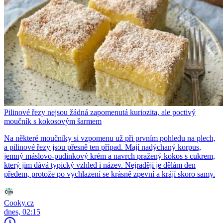
Pilinové řezy nejsou žádná zapomenutá kuriozita, ale poctivý
moučník s kokosovým šarmem
Na některé moučníky si vzpomenu už při prvním pohledu na plech,
a pilinové řezy jsou přesně ten případ. Mají nadýchaný korpus,
jemný máslovo-pudinkový krém a navrch pražený kokos s cukrem,
který jim dává typický vzhled i název. Nejraději je dělám den
předem, protože po vychlazení se krásně zpevní a krájí skoro samy.
Cooky.cz
dnes, 02:15