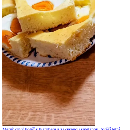
Meruňkový koláč s tvarohem a zakysanou smetanou: Svěží letní