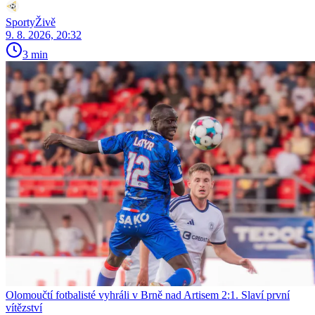
SportyŽivě
9. 8. 2026, 20:32
3 min
Olomoučtí fotbalisté vyhráli v Brně nad Artisem 2:1. Slaví první
vítězství