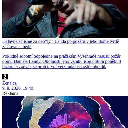
„Hlavně ať jsme za deb*ly.“ Landa po požáru v jeho domě tvrdě
zúčtoval s médii
Poklidné sobotní odpoledne na pražském Vyšehradě narušil požár
domu Daniela Landy. Okolnosti jeho vzniku jsou přitom poněkud
bizarní a zpěvák se proti první verzi události ostře ohradil.
Žena.cz
9. 8. 2026, 19:40
Reklama