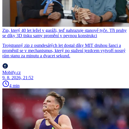
Zip, který 40 let ležel v garáži, teď nahrazuje stanové tyče. Tři pruhy
se díky 3D tisku samy promění v pevnou konstrukci
Trojstranný zip z osmdesátých let dostal díky MIT druhou šanci a
proměnil se v mechanismus, který po stažení jezdcem vytvoří nosný
rám stanu za minutu a dvacet sekund.
Mobify.cz
9. 8. 2026, 21:52
4 min