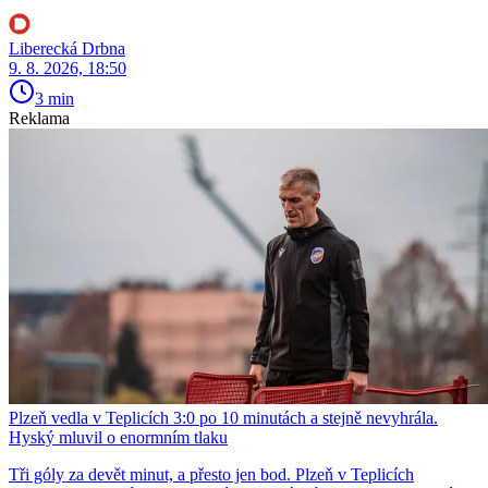
Liberecká Drbna
9. 8. 2026, 18:50
3 min
Reklama
Plzeň vedla v Teplicích 3:0 po 10 minutách a stejně nevyhrála.
Hyský mluvil o enormním tlaku
Tři góly za devět minut, a přesto jen bod. Plzeň v Teplicích