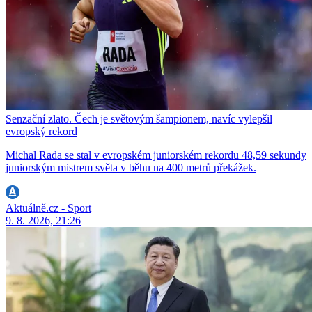
Senzační zlato. Čech je světovým šampionem, navíc vylepšil
evropský rekord
Michal Rada se stal v evropském juniorském rekordu 48,59 sekundy
juniorským mistrem světa v běhu na 400 metrů překážek.
Aktuálně.cz - Sport
9. 8. 2026, 21:26