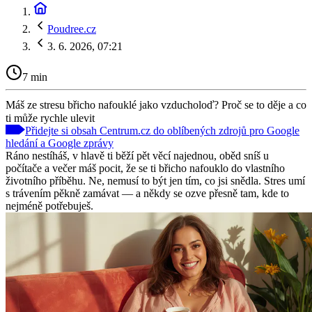
Poudree.cz
3. 6. 2026, 07:21
7 min
Máš ze stresu břicho nafouklé jako vzducholoď? Proč se to děje a co
ti může rychle ulevit
Přidejte si obsah Centrum.cz do oblíbených zdrojů pro Google
hledání a Google zprávy
Ráno nestíháš, v hlavě ti běží pět věcí najednou, oběd sníš u
počítače a večer máš pocit, že se ti břicho nafouklo do vlastního
životního příběhu. Ne, nemusí to být jen tím, co jsi snědla. Stres umí
s trávením pěkně zamávat — a někdy se ozve přesně tam, kde to
nejméně potřebuješ.