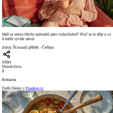
Máš ze stresu břicho nafouklé jako vzducholoď? Proč se to děje a co
ti může rychle ulevit
Zdroj
:
Šťavnatý příběh - Čeština
Sdílet
Denní
výzva
0
Reklama
Další články z
Poudree.cz