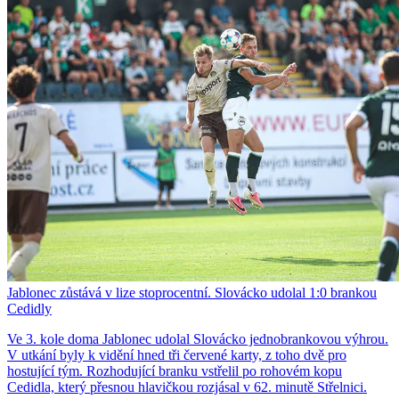
Jablonec zůstává v lize stoprocentní. Slovácko udolal 1:0 brankou
Cedidly
Ve 3. kole doma Jablonec udolal Slovácko jednobrankovou výhrou.
V utkání byly k vidění hned tři červené karty, z toho dvě pro
hostující tým. Rozhodující branku vstřelil po rohovém kopu
Cedidla, který přesnou hlavičkou rozjásal v 62. minutě Střelnici.