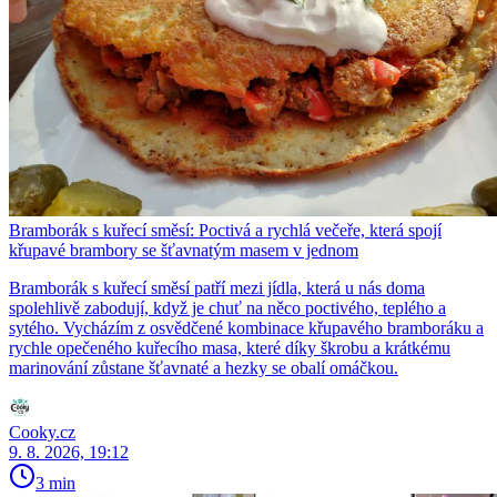
Bramborák s kuřecí směsí: Poctivá a rychlá večeře, která spojí
křupavé brambory se šťavnatým masem v jednom
Bramborák s kuřecí směsí patří mezi jídla, která u nás doma
spolehlivě zabodují, když je chuť na něco poctivého, teplého a
sytého. Vycházím z osvědčené kombinace křupavého bramboráku a
rychle opečeného kuřecího masa, které díky škrobu a krátkému
marinování zůstane šťavnaté a hezky se obalí omáčkou.
Cooky.cz
9. 8. 2026, 19:12
3 min