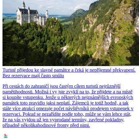
Turisté přijedou ke slavné památce a čeká je nepříjemné překvapení.
Bez rezervace mají často smůlu
Při cestách do zahraničí jsou častým cílem turistů nejrůznější
pamětihodnosti. Možná i vy jste zvyklí na to, že přijdete a na místě
si koupíte vstupenku. Jenže u některých nejznámějších evropských
památek toto pravidlo jaksi neplatí. Zájemců je totiž hodně, a tak
stále více atrakcí omezuje počet návštěvníků prodejem vstupenek v
rezervaci. Pokud se nezařídíte podle toho, může se vám lehce stát,
že na vás vyjdou už jen vyprodané termíny, zavřené pokladny,
případně několikahodinové fronty před nimi.