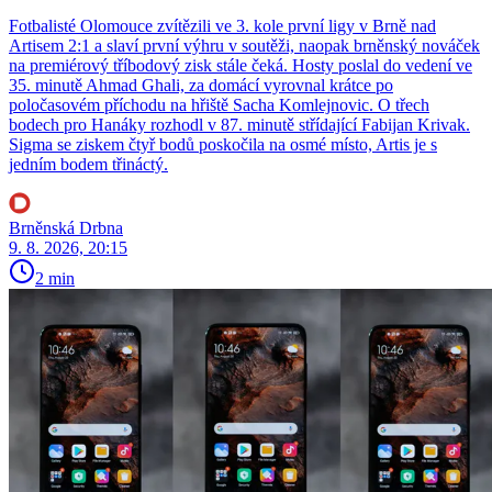
Fotbalisté Olomouce zvítězili ve 3. kole první ligy v Brně nad
Artisem 2:1 a slaví první výhru v soutěži, naopak brněnský nováček
na premiérový tříbodový zisk stále čeká. Hosty poslal do vedení ve
35. minutě Ahmad Ghali, za domácí vyrovnal krátce po
poločasovém příchodu na hřiště Sacha Komlejnovic. O třech
bodech pro Hanáky rozhodl v 87. minutě střídající Fabijan Krivak.
Sigma se ziskem čtyř bodů poskočila na osmé místo, Artis je s
jedním bodem třináctý.
Brněnská Drbna
9. 8. 2026, 20:15
2 min