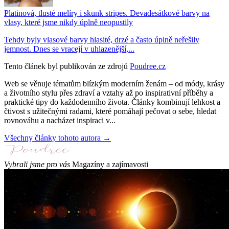
Platinová, tlusté melíry i skunk stripes. Devadesátkové barvy na
vlasy, které jsme nikdy úplně neopustily
Tehdy byly vlasové barvy hlasité, drzé a často úplně neřešily
jemnost. Dnes se vracejí v uhlazenější,...
Tento článek byl publikován ze zdrojů
Poudree.cz
Web se věnuje tématům blízkým moderním ženám – od módy, krásy
a životního stylu přes zdraví a vztahy až po inspirativní příběhy a
praktické tipy do každodenního života. Články kombinují lehkost a
čtivost s užitečnými radami, které pomáhají pečovat o sebe, hledat
rovnováhu a nacházet inspiraci v...
Všechny články tohoto autora →
Vybrali jsme pro vás
Magazíny a zajímavosti