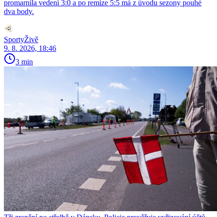
promarnila vedení 3:0 a po remíze 5:5 má z úvodu sezony pouhé
dva body.
SportyŽivě
9. 8. 2026, 18:46
3 min