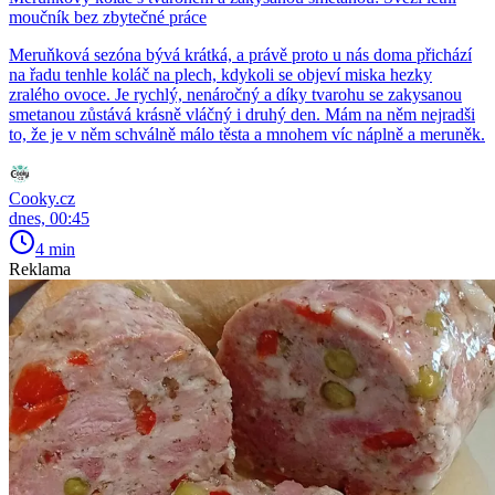
moučník bez zbytečné práce
Meruňková sezóna bývá krátká, a právě proto u nás doma přichází
na řadu tenhle koláč na plech, kdykoli se objeví miska hezky
zralého ovoce. Je rychlý, nenáročný a díky tvarohu se zakysanou
smetanou zůstává krásně vláčný i druhý den. Mám na něm nejradši
to, že je v něm schválně málo těsta a mnohem víc náplně a meruněk.
Cooky.cz
dnes, 00:45
4 min
Reklama