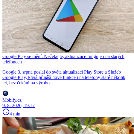
Google Play se mění. Nečekejte, aktualizace funguje i na starých
telefonech
Google 3. srpna poslal do světa aktualizaci Play Store a Služeb
Google Play, která přináší nové funkce i na telefony staré několik
let, bez čekání na výrobce.
Mobify.cz
9. 8. 2026, 19:17
4 min