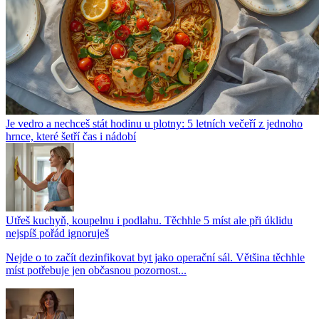
Je vedro a nechceš stát hodinu u plotny: 5 letních večeří z jednoho
hrnce, které šetří čas i nádobí
Utřeš kuchyň, koupelnu i podlahu. Těchhle 5 míst ale při úklidu
nejspíš pořád ignoruješ
Nejde o to začít dezinfikovat byt jako operační sál. Většina těchhle
míst potřebuje jen občasnou pozornost...