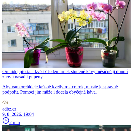
Orchidej přestala kvést? Jeden hrnek studené kávy měsíčně ji donutí
znovu nasadit pupeny
Aby vám orchideje krásně kvetly rok co rok, musíte je správně
podpořit. Pomoci jim může i docela obyčejná káva.
adbz.cz
9. 8. 2026, 19:04
2 min