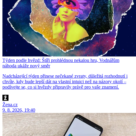
Týden podle hvězd: Štíři prohlédnou nekalou hru, Vodnářům
náhoda ukáže nový směr
Nadcházející týden přinese nečekané zvraty, důležitá rozhodnutí i
chvíle, kdy bude lepší dát na vlastní intuici než na názory okolí –
podívejte se, co si hvězdy připravily právě pro vaše znamení.
Žena.cz
9. 8. 2026, 19:40