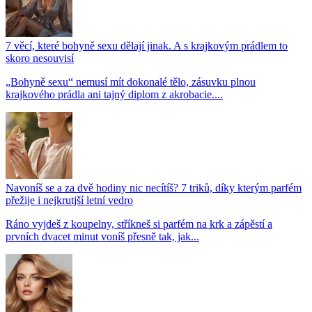
7 věcí, které bohyně sexu dělají jinak. A s krajkovým prádlem to
skoro nesouvisí
„Bohyně sexu“ nemusí mít dokonalé tělo, zásuvku plnou
krajkového prádla ani tajný diplom z akrobacie....
Navoníš se a za dvě hodiny nic necítíš? 7 triků, díky kterým parfém
přežije i nejkrutjší letní vedro
Ráno vyjdeš z koupelny, stříkneš si parfém na krk a zápěstí a
prvních dvacet minut voníš přesně tak, jak...