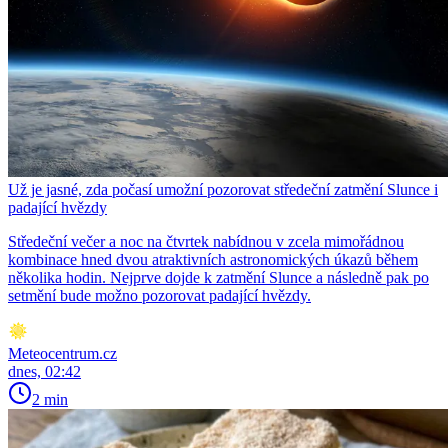
Už je jasné, zda počasí umožní pozorovat středeční zatmění Slunce i
padající hvězdy
Středeční večer a noc na čtvrtek nabídnou v zcela mimořádnou
kombinace hned dvou atraktivních astronomických úkazů během
několika hodin. Nejprve dojde k zatmění Slunce a následně pak po
setmění bude možno pozorovat padající hvězdy.
Meteocentrum.cz
dnes, 02:42
2 min