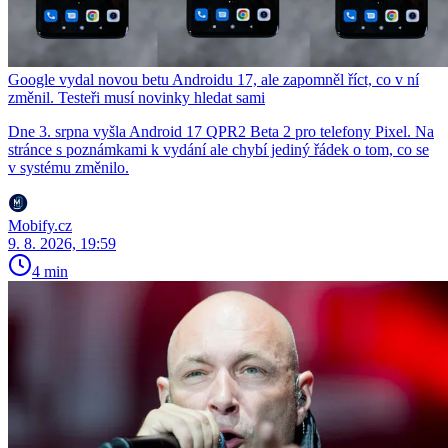
Google vydal novou betu Androidu 17, ale zapomněl říct, co v ní
změnil. Testeři musí novinky hledat sami
Dne 3. srpna vyšla Android 17 QPR2 Beta 2 pro telefony Pixel. Na
stránce s poznámkami k vydání ale chybí jediný řádek o tom, co se
v systému změnilo.
Mobify.cz
9. 8. 2026, 19:59
4 min