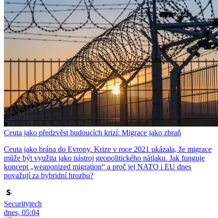
Ceuta jako předzvěst budoucích krizí: Migrace jako zbraň
Ceuta jako brána do Evropy. Krize v roce 2021 ukázala, že migrace
může být využita jako nástroj geopolitického nátlaku. Jak funguje
koncept „weaponized migration“ a proč jej NATO i EU dnes
považují za hybridní hrozbu?
Securitytech
dnes, 05:04