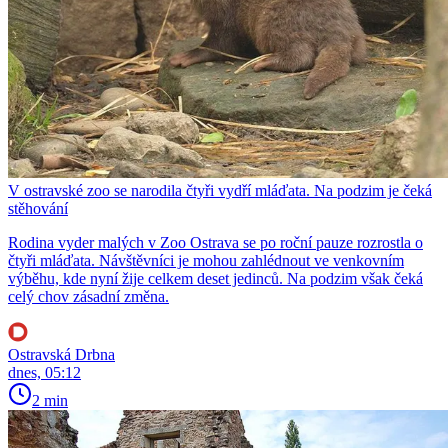
V ostravské zoo se narodila čtyři vydří mláďata. Na podzim je čeká
stěhování
Rodina vyder malých v Zoo Ostrava se po roční pauze rozrostla o
čtyři mláďata. Návštěvníci je mohou zahlédnout ve venkovním
výběhu, kde nyní žije celkem deset jedinců. Na podzim však čeká
celý chov zásadní změna.
Ostravská Drbna
dnes, 05:12
2 min