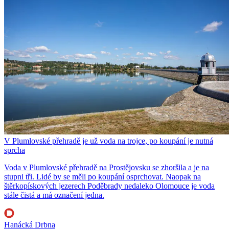
V Plumlovské přehradě je už voda na trojce, po koupání je nutná
sprcha
Voda v Plumlovské přehradě na Prostějovsku se zhoršila a je na
stupni tři. Lidé by se měli po koupání osprchovat. Naopak na
štěrkopískových jezerech Poděbrady nedaleko Olomouce je voda
stále čistá a má označení jedna.
Hanácká Drbna