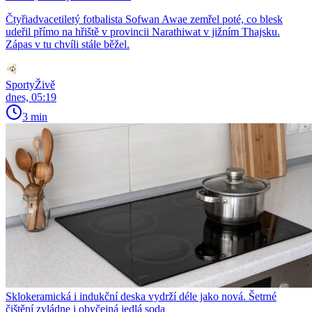
Čtyřiadvacetiletý fotbalista Sofwan Awae zemřel poté, co blesk
udeřil přímo na hřiště v provincii Narathiwat v jižním Thajsku.
Zápas v tu chvíli stále běžel.
SportyŽivě
dnes, 05:19
3 min
Sklokeramická i indukční deska vydrží déle jako nová. Šetrné
čištění zvládne i obyčejná jedlá soda