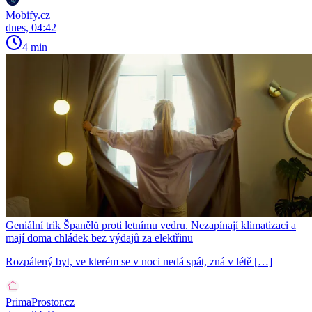
Mobify.cz
dnes, 04:42
4 min
Geniální trik Španělů proti letnímu vedru. Nezapínají klimatizaci a
mají doma chládek bez výdajů za elektřinu
Rozpálený byt, ve kterém se v noci nedá spát, zná v létě […]
PrimaProstor.cz