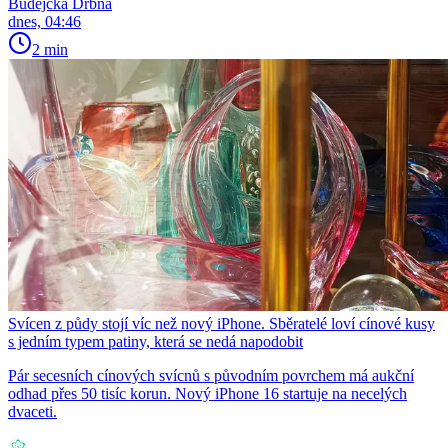
Budějcká Drbna
dnes, 04:46
2 min
Svícen z půdy stojí víc než nový iPhone. Sběratelé loví cínové kusy
s jedním typem patiny, která se nedá napodobit
Pár secesních cínových svícnů s původním povrchem má aukční
odhad přes 50 tisíc korun. Nový iPhone 16 startuje na necelých
dvaceti.