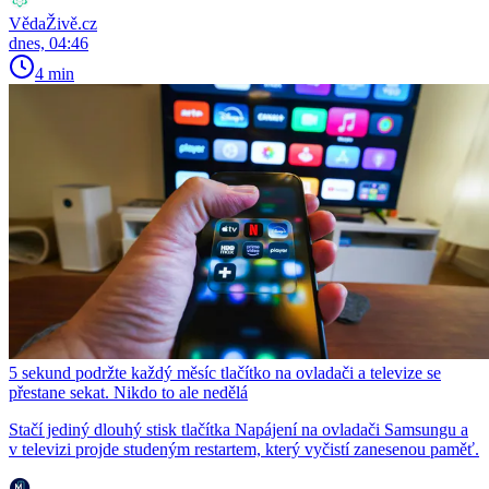
VědaŽivě.cz
dnes, 04:46
4 min
5 sekund podržte každý měsíc tlačítko na ovladači a televize se
přestane sekat. Nikdo to ale nedělá
Stačí jediný dlouhý stisk tlačítka Napájení na ovladači Samsungu a
v televizi projde studeným restartem, který vyčistí zanesenou paměť.