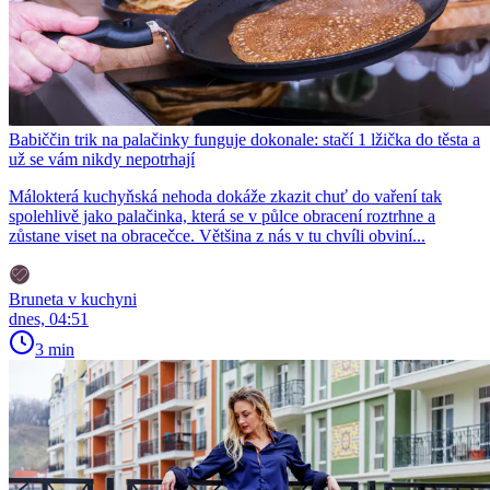
Babiččin trik na palačinky funguje dokonale: stačí 1 lžička do těsta a
už se vám nikdy nepotrhají
Málokterá kuchyňská nehoda dokáže zkazit chuť do vaření tak
spolehlivě jako palačinka, která se v půlce obracení roztrhne a
zůstane viset na obracečce. Většina z nás v tu chvíli obviní...
Bruneta v kuchyni
dnes, 04:51
3 min