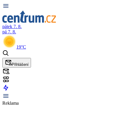
pátek 7. 8.
pá 7. 8.
19°C
Přihlášení
Reklama