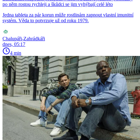
po něm rostou rychleji a škůdci se jim vyhýbají celé léto
Jedna tableta za pár korun může rostlinám zapnout vlastní imunitní
systém. Věda to potvrzuje už od roku 1979.
Chalupáři-Zahrádkáři
dnes, 05:17
4 min