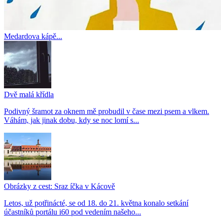
Medardova kápě...
Dvě malá křídla
Podivný šramot za oknem mě probudil v čase mezi psem a vlkem.
Váhám, jak jinak dobu, kdy se noc lomí s...
Obrázky z cest: Sraz íčka v Kácově
Letos, už potřinácté, se od 18. do 21. května konalo setkání
účastníků portálu i60 pod vedením našeho...