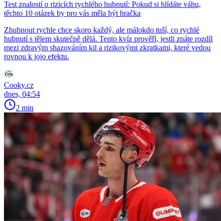
Test znalostí o rizicích rychlého hubnutí: Pokud si hlídáte váhu,
těchto 10 otázek by pro vás měla být hračka
Zhubnout rychle chce skoro každý, ale málokdo tuší, co rychlé
hubnutí s tělem skutečně dělá. Tento kvíz prověří, jestli znáte rozdíl
mezi zdravým shazováním kil a rizikovými zkratkami, které vedou
rovnou k jojo efektu.
Cooky.cz
dnes, 04:54
2 min