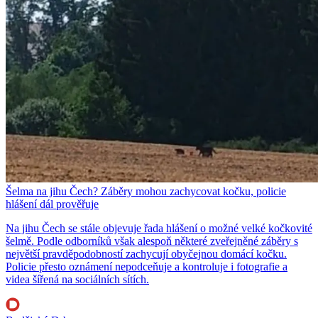
Šelma na jihu Čech? Záběry mohou zachycovat kočku, policie
hlášení dál prověřuje
Na jihu Čech se stále objevuje řada hlášení o možné velké kočkovité
šelmě. Podle odborníků však alespoň některé zveřejněné záběry s
největší pravděpodobností zachycují obyčejnou domácí kočku.
Policie přesto oznámení nepodceňuje a kontroluje i fotografie a
videa šířená na sociálních sítích.