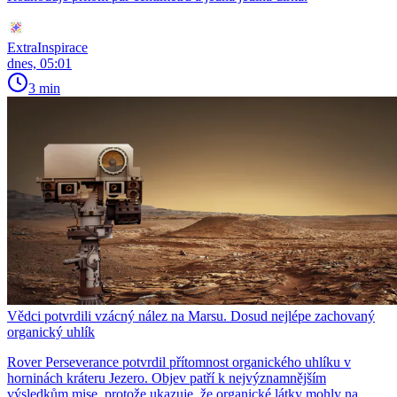
ExtraInspirace
dnes, 05:01
3 min
Vědci potvrdili vzácný nález na Marsu. Dosud nejlépe zachovaný
organický uhlík
Rover Perseverance potvrdil přítomnost organického uhlíku v
horninách kráteru Jezero. Objev patří k nejvýznamnějším
výsledkům mise, protože ukazuje, že organické látky mohly na