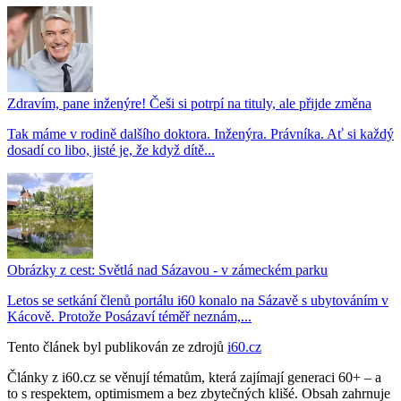
Zdravím, pane inženýre! Češi si potrpí na tituly, ale přijde změna
Tak máme v rodině dalšího doktora. Inženýra. Právníka. Ať si každý
dosadí co libo, jisté je, že když dítě...
Obrázky z cest: Světlá nad Sázavou - v zámeckém parku
Letos se setkání členů portálu i60 konalo na Sázavě s ubytováním v
Kácově. Protože Posázaví téměř neznám,...
Tento článek byl publikován ze zdrojů
i60.cz
Články z i60.cz se věnují tématům, která zajímají generaci 60+ – a
to s respektem, optimismem a bez zbytečných klišé. Obsah zahrnuje