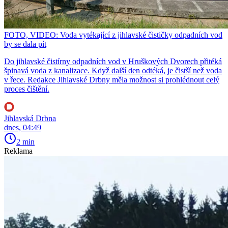
FOTO, VIDEO: Voda vytékající z jihlavské čističky odpadních vod
by se dala pít
Do jihlavské čistírny odpadních vod v Hruškových Dvorech přitéká
špinavá voda z kanalizace. Když další den odtéká, je čistší než voda
v řece. Redakce Jihlavské Drbny měla možnost si prohlédnout celý
proces čištění.
Jihlavská Drbna
dnes, 04:49
2 min
Reklama