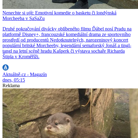
Nenechte si ujít: Emotivní komedie o basketu či londýnská
Morcheeba v SaSaZu
Druhé pokračování divácky oblíbeného filmu Ďábel nosí Pradu na
platformě Disney+, francouzské komediální drama ze sportovního
prostředí od producentů Nedotknutelných, narozeninový koncert
populární britské Morcheeby, legendární semaforský Jonáš a tingl-
tangl na letní scéně hradu Kašperk či výstava sochaře Richarda
Štipla v Kroměříži.
Aktuálně.cz - Magazín
dnes, 05:15
Reklama