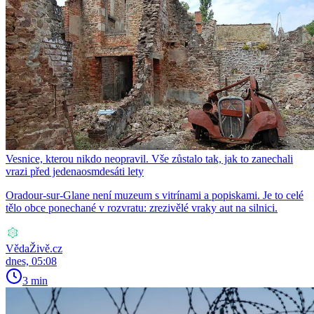
Vesnice, kterou nikdo neopravil. Vše zůstalo tak, jak to zanechali
vrazi před jedenaosmdesáti lety
Oradour-sur-Glane není muzeum s vitrínami a popiskami. Je to celé
tělo obce ponechané v rozvratu: zrezivělé vraky aut na silnici.
VědaŽivě.cz
dnes, 05:08
3 min