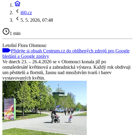
i60.cz
5. 5. 2026, 07:48
1 min
Letošní Flora Olomouc
Přidejte si obsah Centrum.cz do oblíbených zdrojů pro Google
hledání a Google zprávy
Ve dnech 23. – 26.4.2026 se v Olomouci konala již po
osmašedesáté květinová a zahradnická výstava. Každý rok obdivuji
um pěstitelů a floristů, žasnu nad množstvím tvarů i barev
vystavovaných květin.