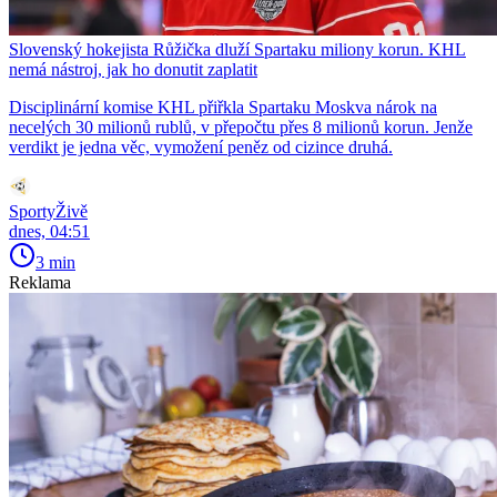
Slovenský hokejista Růžička dluží Spartaku miliony korun. KHL
nemá nástroj, jak ho donutit zaplatit
Disciplinární komise KHL přiřkla Spartaku Moskva nárok na
necelých 30 milionů rublů, v přepočtu přes 8 milionů korun. Jenže
verdikt je jedna věc, vymožení peněz od cizince druhá.
SportyŽivě
dnes, 04:51
3 min
Reklama