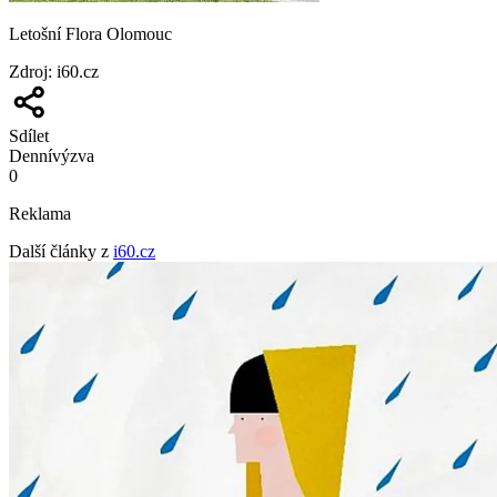
Letošní Flora Olomouc
Zdroj
:
i60.cz
Sdílet
Denní
výzva
0
Reklama
Další články z
i60.cz