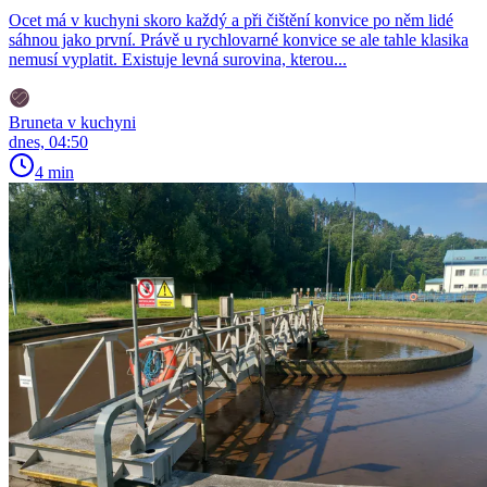
Ocet má v kuchyni skoro každý a při čištění konvice po něm lidé
sáhnou jako první. Právě u rychlovarné konvice se ale tahle klasika
nemusí vyplatit. Existuje levná surovina, kterou...
Bruneta v kuchyni
dnes, 04:50
4 min