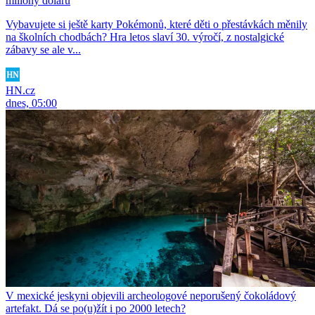
miliony dolarů
Vybavujete si ještě karty Pokémonů, které děti o přestávkách měnily
na školních chodbách? Hra letos slaví 30. výročí, z nostalgické
zábavy se ale v...
HN.cz
dnes, 05:00
V mexické jeskyni objevili archeologové neporušený čokoládový
artefakt. Dá se po(u)žít i po 2000 letech?