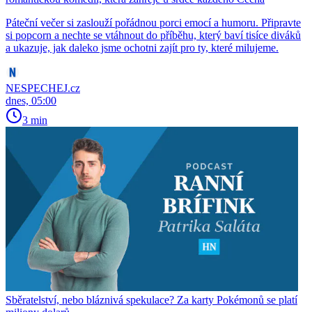
Páteční večer si zaslouží pořádnou porci emocí a humoru. Připravte
si popcorn a nechte se vtáhnout do příběhu, který baví tisíce diváků
a ukazuje, jak daleko jsme ochotni zajít pro ty, které milujeme.
NESPECHEJ.cz
dnes, 05:00
3 min
Sběratelství, nebo bláznivá spekulace? Za karty Pokémonů se platí