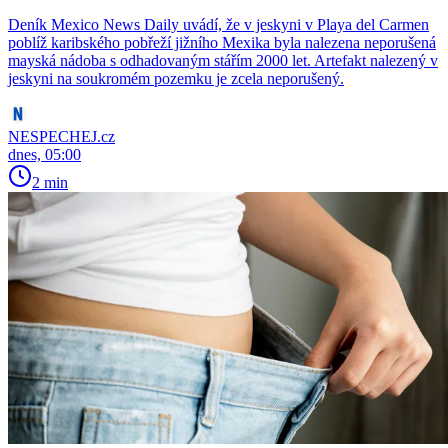
Deník Mexico News Daily uvádí, že v jeskyni v Playa del Carmen
poblíž karibského pobřeží jižního Mexika byla nalezena neporušená
mayská nádoba s odhadovaným stářím 2000 let. Artefakt nalezený v
jeskyni na soukromém pozemku je zcela neporušený.
NESPECHEJ.cz
dnes, 05:00
2 min