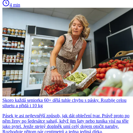
4 min
Skoro každá seniorka 60+ dělá tuhle chybu s pásky. Rozbije celou
siluetu a přidá i 10 kg
Pásek je asi nejlevnější způsob, jak dát oblečení tvar. Právě proto po
něm ženy po šedesátce sahají, když jim šaty nebo tunika visí na těle
jako pytel. Jenže stejný doplněk umí celý dojem otočit naruby.
Rozhoduje přitom pár centimetrů a jedna jediná dírka.