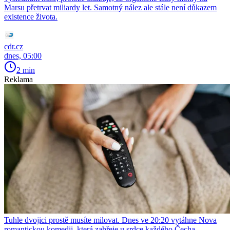
Marsu přetrvat miliardy let. Samotný nález ale stále není důkazem
existence života.
cdr.cz
dnes, 05:00
2 min
Reklama
Tuhle dvojici prostě musíte milovat. Dnes ve 20:20 vytáhne Nova
romantickou komedii, která zahřeje u srdce každého Čecha