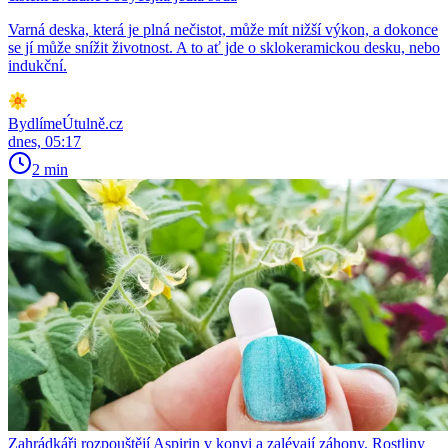
Varná deska, která je plná nečistot, může mít nižší výkon, a dokonce
se jí může snížit životnost. A to ať jde o sklokeramickou desku, nebo
indukční.
BydlímeÚtulně.cz
dnes, 05:17
2 min
Zahrádkáři rozpouštějí Aspirin v konvi a zalévají záhony. Rostliny