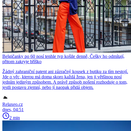
Belgičanky po 60 nosí tenhle typ košile denně, Češky ho odmítají,
přitom zakryje bříško
Žádný zahraniční patent ani zázračný kousek z butiku za tím nestojí.
Jde o věc, kterou má doma skoro každá žena, jen ji většinou nosí
jedním jediným způsobem. A právě způsob nošení rozhoduje o tom,
jestli postavu zjemní, nebo jí naopak přidá objem.
Relaxeo.cz
dnes, 04:51
2 min