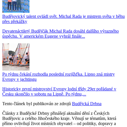
Budějovický talent ovládl svět. Michal Rada je mistrem světa v běhu
přes překážky
Devatenáctiletý Budějčák Michal Rada dosáhl dalšího výrazného
úspěchu. V americkém Eugene vyhrál finále...
Po týdnu čekání rozhodla poslední rozjížďka. Lipno zná mistry
Evropy v jachtingu
Historicky první mistrovství Evropy lodní třídy 29er pořádané v
Česku skončilo v sobotu na Lipně. Po týdnu,...
Tento článek byl publikován ze zdrojů
Budějcká Drbna
Články z Budějcké Drbny přinášejí aktuální dění z Českých
Budějovic a celého Jihočeského kraje. Věnují se tématům, která
přímo ovlivňují život místních obyvatel – od politiky, dopravy a