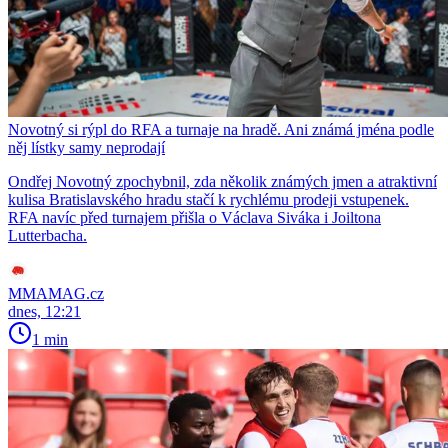
Novotný si rýpl do RFA a turnaje na hradě. Ani známá jména podle
něj lístky samy neprodají
Ondřej Novotný zpochybnil, zda několik známých jmen a atraktivní
kulisa Bratislavského hradu stačí k rychlému prodeji vstupenek.
RFA navíc před turnajem přišla o Václava Siváka i Joiltona
Lutterbacha.
MMAMAG.cz
dnes, 12:21
1 min