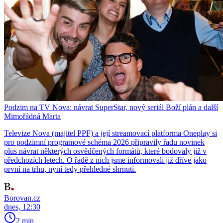
Podzim na TV Nova: návrat SuperStar, nový seriál Boží plán a další
Mimořádná Marta
Televize Nova (majitel PPF) a její streamovací platforma Oneplay si
pro podzimní programové schéma 2026 připravily řadu novinek
plus návrat některých osvědčených formátů, které bodovaly již v
předchozích letech. O řadě z nich jsme informovali již dříve jako
první na trhu, nyní tedy přehledné shrnutí.
Borovan.cz
dnes, 12:30
2 min