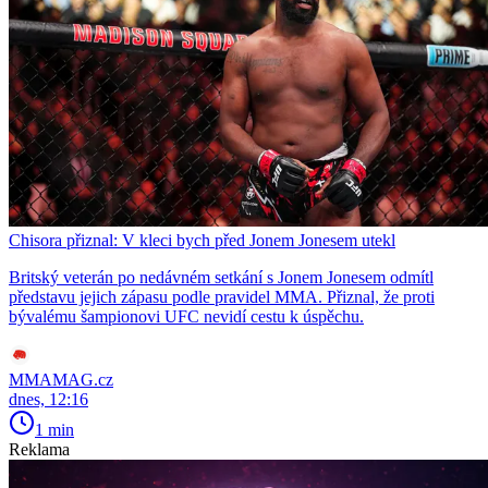
Chisora přiznal: V kleci bych před Jonem Jonesem utekl
Britský veterán po nedávném setkání s Jonem Jonesem odmítl
představu jejich zápasu podle pravidel MMA. Přiznal, že proti
bývalému šampionovi UFC nevidí cestu k úspěchu.
MMAMAG.cz
dnes, 12:16
1 min
Reklama