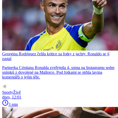
Georgina Rodríguez čelila kritice za fotky z jachty. Ronaldo se jí
zastal
Partnerka Cristiana Ronalda zveřejnila 4. srpna na Instagramu sedm
snímků z dovolené na Mallorce. Pod fotkami se strhla lavina
komentářů o jejím těle.
SportyŽivě
dnes, 12:01
3 min