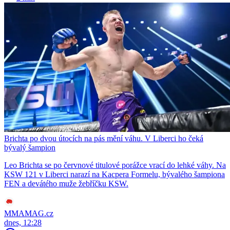
Brichta po dvou útocích na pás mění váhu. V Liberci ho čeká
bývalý šampion
Leo Brichta se po červnové titulové porážce vrací do lehké váhy. Na
KSW 121 v Liberci narazí na Kacpera Formelu, bývalého šampiona
FEN a devátého muže žebříčku KSW.
MMAMAG.cz
dnes, 12:28