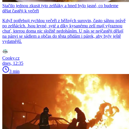
Stačilo jednou zkusit tyto zelňáky a hned bylo jasné, co budeme
dělat častěji k večeři
Když potřebuji rychlou večeři z běžných surovin, často sáhnu právě
po zelňácích. Jsou levné, syté a díky kysanému zelí mají výraznou
chuť, kterou doma nic složitě nedoháním. U nás se nejčastěji dělají
na pánvi se sádlem a občas do těsta přidám i párek, aby byly ještě
vydatnější.
Cooky.cz
dnes, 12:35
3 min