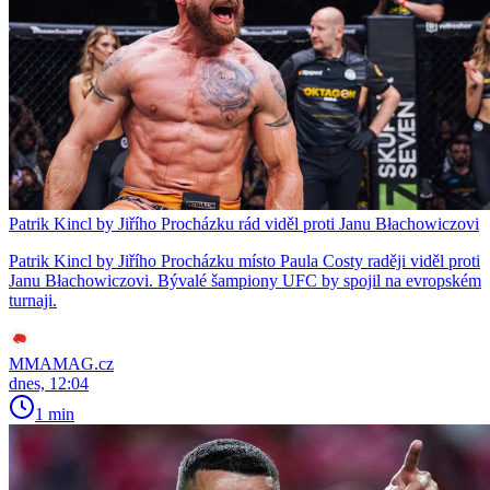
Patrik Kincl by Jiřího Procházku rád viděl proti Janu Błachowiczovi
Patrik Kincl by Jiřího Procházku místo Paula Costy raději viděl proti
Janu Błachowiczovi. Bývalé šampiony UFC by spojil na evropském
turnaji.
MMAMAG.cz
dnes, 12:04
1 min