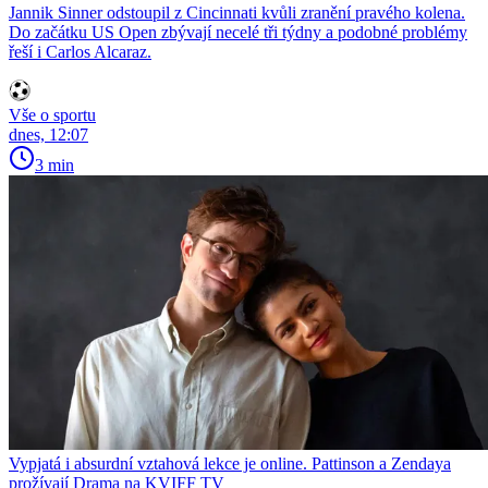
Jannik Sinner odstoupil z Cincinnati kvůli zranění pravého kolena.
Do začátku US Open zbývají necelé tři týdny a podobné problémy
řeší i Carlos Alcaraz.
Vše o sportu
dnes, 12:07
3 min
Vypjatá i absurdní vztahová lekce je online. Pattinson a Zendaya
prožívají Drama na KVIFF TV