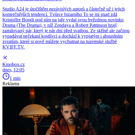
Studio A24 je útočištěm nezávislých autorů a částečně už i jejich
komerčnějších tendencí. Tvůrce bizarního To se mi snad zdá
Kristoffer Borgli pod ním na jaře vydal svou hvězdnou novinku
Drama (The Drama), v níž Zendaya a Robert Pattinson hrají
zamilovaný pár, který je pár dní před svatbou. Ze skříně ale začnou
vypadávat nečekaní kostlivci a dochází k vypjatým i absurdním
zvratům, které si nově můžete vychutnat na tuzemské službě
KVIFF.TV.
Kinobox.cz
dnes, 12:05
1 min
Reklama