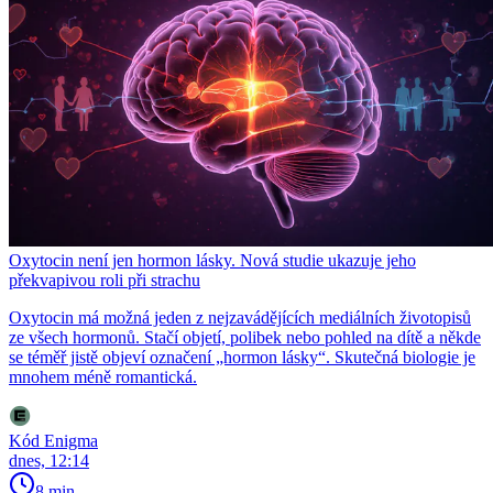
Oxytocin není jen hormon lásky. Nová studie ukazuje jeho
překvapivou roli při strachu
Oxytocin má možná jeden z nejzavádějících mediálních životopisů
ze všech hormonů. Stačí objetí, polibek nebo pohled na dítě a někde
se téměř jistě objeví označení „hormon lásky“. Skutečná biologie je
mnohem méně romantická.
Kód Enigma
dnes, 12:14
8 min