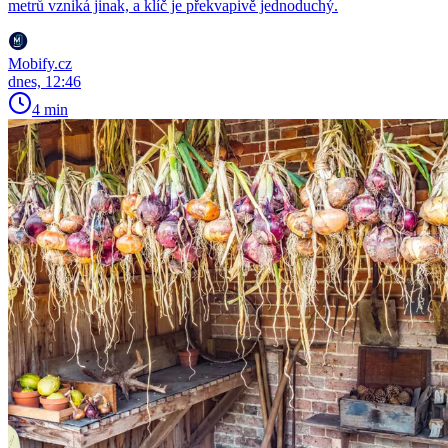
metrů vzniká jinak, a klíč je překvapivě jednoduchý.
Mobify.cz
dnes, 12:46
4 min