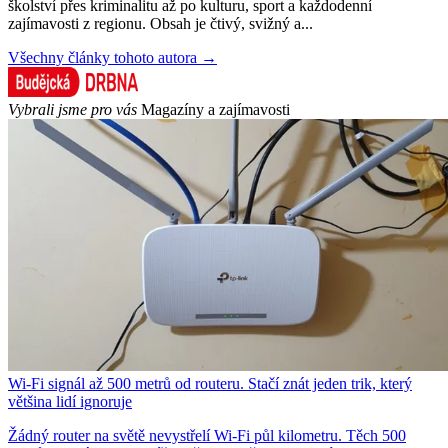
školství přes kriminalitu až po kulturu, sport a každodenní
zajímavosti z regionu. Obsah je čtivý, svižný a...
Všechny články tohoto autora →
Vybrali jsme pro vás
Magazíny a zajímavosti
Wi-Fi signál až 500 metrů od routeru. Stačí znát jeden trik, který
většina lidí ignoruje
Žádný router na světě nevystřelí Wi-Fi půl kilometru. Těch 500