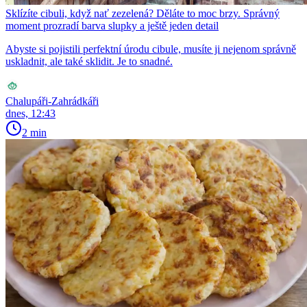
Sklízíte cibuli, když nať zezelená? Děláte to moc brzy. Správný
moment prozradí barva slupky a ještě jeden detail
Abyste si pojistili perfektní úrodu cibule, musíte ji nejenom správně
uskladnit, ale také sklidit. Je to snadné.
Chalupáři-Zahrádkáři
dnes, 12:43
2 min