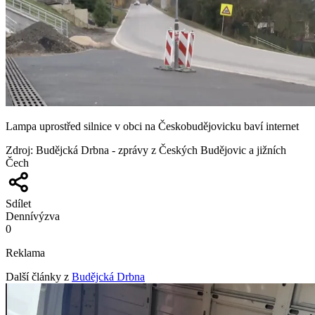
Lampa uprostřed silnice v obci na Českobudějovicku baví internet
Zdroj
:
Budějcká Drbna - zprávy z Českých Budějovic a jižních
Čech
Sdílet
Denní
výzva
0
Reklama
Další články z
Budějcká Drbna