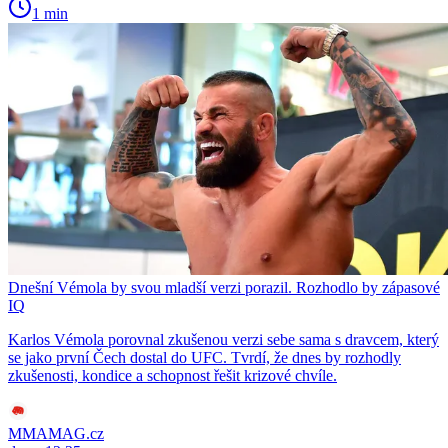
1 min
Dnešní Vémola by svou mladší verzi porazil. Rozhodlo by zápasové
IQ
Karlos Vémola porovnal zkušenou verzi sebe sama s dravcem, který
se jako první Čech dostal do UFC. Tvrdí, že dnes by rozhodly
zkušenosti, kondice a schopnost řešit krizové chvíle.
MMAMAG.cz