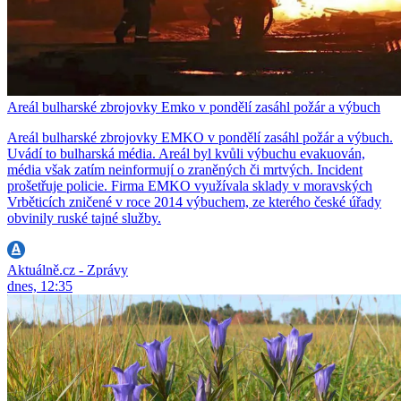
Areál bulharské zbrojovky Emko v pondělí zasáhl požár a výbuch
Areál bulharské zbrojovky EMKO v pondělí zasáhl požár a výbuch.
Uvádí to bulharská média. Areál byl kvůli výbuchu evakuován,
média však zatím neinformují o zraněných či mrtvých. Incident
prošetřuje policie. Firma EMKO využívala sklady v moravských
Vrběticích zničené v roce 2014 výbuchem, ze kterého české úřady
obvinily ruské tajné služby.
Aktuálně.cz - Zprávy
dnes, 12:35