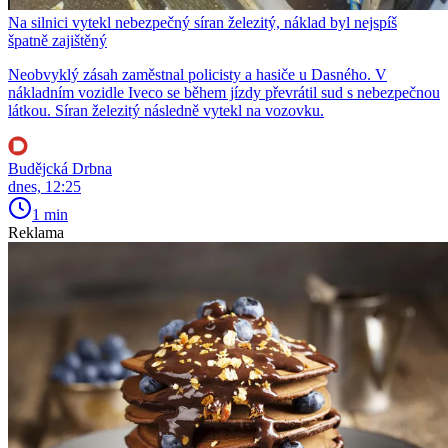
Na silnici vytekl nebezpečný síran železitý, náklad byl nejspíš
špatně zajištěný
Neobvyklý zásah zaměstnal policisty a hasiče u Dasného. V
nákladním vozidle Iveco se během jízdy převrátil sud s nebezpečnou
látkou. Síran železitý následně vytekl na vozovku.
Budějcká Drbna
dnes, 12:25
1 min
Reklama