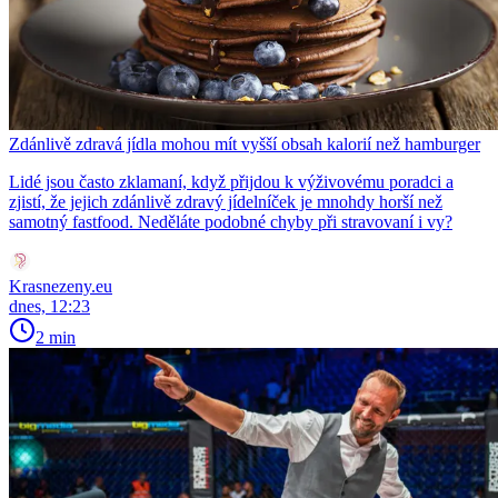
Zdánlivě zdravá jídla mohou mít vyšší obsah kalorií než hamburger
Lidé jsou často zklamaní, když přijdou k výživovému poradci a
zjistí, že jejich zdánlivě zdravý jídelníček je mnohdy horší než
samotný fastfood. Neděláte podobné chyby při stravovaní i vy?
Krasnezeny.eu
dnes, 12:23
2 min