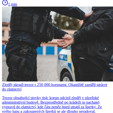
1 min
Zloděj ukradl trezor s 250 000 korunami. Okamžitě zamířil utrácet
do zlatnictví
Trezor obsahující stovky tisíc korun odcizil zloděj v plzeňské
administrativní budově. Bezprostředně po krádeži se pachatel
vypravil do zlatnictví, kde část peněz hned utratil za šperky. Ze
svého lupu a zakoupených šperků se ale dlouho neradoval.