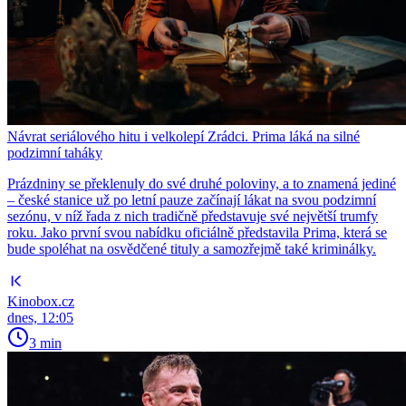
Návrat seriálového hitu i velkolepí Zrádci. Prima láká na silné
podzimní taháky
Prázdniny se překlenuly do své druhé poloviny, a to znamená jediné
– české stanice už po letní pauze začínají lákat na svou podzimní
sezónu, v níž řada z nich tradičně představuje své největší trumfy
roku. Jako první svou nabídku oficiálně představila Prima, která se
bude spoléhat na osvědčené tituly a samozřejmě také kriminálky.
Kinobox.cz
dnes, 12:05
3 min