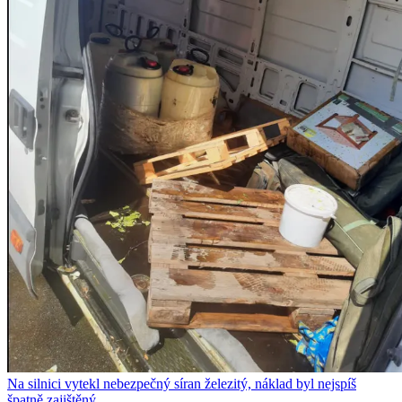
Na silnici vytekl nebezpečný síran železitý, náklad byl nejspíš
špatně zajištěný