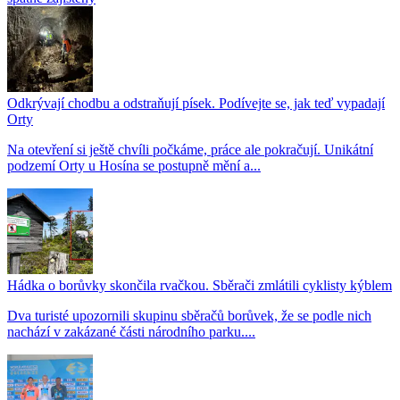
Odkrývají chodbu a odstraňují písek. Podívejte se, jak teď vypadají
Orty
Na otevření si ještě chvíli počkáme, práce ale pokračují. Unikátní
podzemí Orty u Hosína se postupně mění a...
Hádka o borůvky skončila rvačkou. Sběrači zmlátili cyklisty kýblem
Dva turisté upozornili skupinu sběračů borůvek, že se podle nich
nachází v zakázané části národního parku....