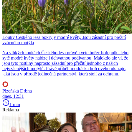
Louky Českého lesa pokryly modré květy. Jsou zásadní pro přežití
vzácného motýla
Na vlhkých loukách Českého lesa právě kvete hořec hořepník. Jeho
sytě modré květy nabízejí úchvatnou podívanou. Málokdo ale ví, že
jsou tyto rostliny naprosto zásadní pro přežití jednoho z našich
nejvzácnějších motýlů. Právě příběh modráska hořcového ukazuje,
jaká jsou v přírodě jedinečná partnerství, která stojí za ochranu.
Plzeňská Drbna
dnes, 12:31
1 min
Reklama