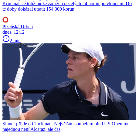
Kriminalisté totiž muže zadrželi necelých 24 hodin po vloupání. Do
té doby dokázal utratit 154 000 korun.
Plzeňská Drbna
dnes, 12:12
2 min
Sinner přijde o Cincinnati. Největším soupeřem před US Open mu
najednou není Alcaraz, ale čas