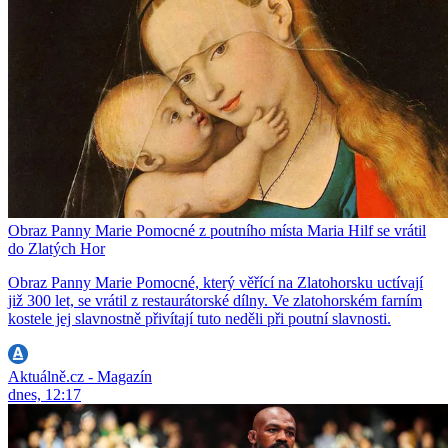
Obraz Panny Marie Pomocné z poutního místa Maria Hilf se vrátil
do Zlatých Hor
Obraz Panny Marie Pomocné, který věřící na Zlatohorsku uctívají
již 300 let, se vrátil z restaurátorské dílny. Ve zlatohorském farním
kostele jej slavnostně přivítají tuto neděli při poutní slavnosti.
Aktuálně.cz - Magazín
dnes, 12:17