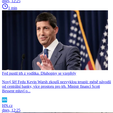
dnes, 12:25
1 min
Fed pustil trh z vodítka. Dluhopisy se vzepřely
Nový šéf Fedu Kevin Warsh zkouší nezvyklou terapii: méně návodů
od centrální banky, více prostoru pro trh. Ministr financí Scott
Bessent mluví o...
HN.cz
dnes, 12:25