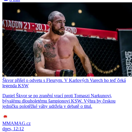
Škvor přišel o odvetu s Fleurym. V Karlových Varech ho teď čeká
legenda KSW
Daniel Škvor se po zranění vrací proti Tomaszi Narkunovi,
bývalému dlouholetému šampionovi KSW. Výhra by českou
jedničku polotěžké váhy udržela v debatě o titul.
MMAMAG.cz
dnes, 12:12