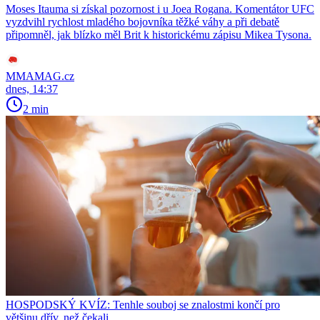
Moses Itauma si získal pozornost i u Joea Rogana. Komentátor UFC
vyzdvihl rychlost mladého bojovníka těžké váhy a při debatě
připomněl, jak blízko měl Brit k historickému zápisu Mikea Tysona.
MMAMAG.cz
dnes, 14:37
2 min
HOSPODSKÝ KVÍZ: Tenhle souboj se znalostmi končí pro
většinu dřív, než čekali