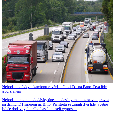
Nehoda dodávky a kamionu zavřela dálnici D1 na Brno. Dva lidé
jsou zranění
Nehoda kamionu a dodávky dnes na desítky minut zastavila provoz
na dálnici D1 směrem na Brno. Při střetu se zranili dva lidé, včetně
řidiče dodávky, kterého hasiči museli vyprostit.