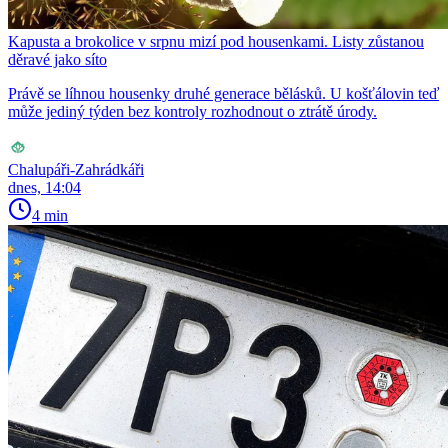
Kapusta a brokolice v srpnu mizí pod housenkami. Listy zůstanou
děravé jako síto
Právě se líhnou housenky druhé generace bělásků. U košťálovin teď
může jediný týden bez kontroly rozhodnout o ztrátě úrody.
Chalupáři-Zahrádkáři
dnes, 14:04
4 min