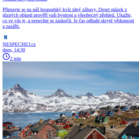
Připravte se na náš hospodský kvíz plný zábavy. Deset otázek z
různých oblastí prověří vaši bystrost a všeobecný přehled. Ukažte,
co ve vás je, a nenechte se zaskočit. Je čas odhalit skryté vědomosti
a zazářit.
NESPECHEJ.cz
dnes, 14:30
2 min