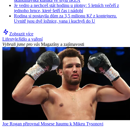
skandinávská klasika ve stylu IKEA
Je vedro a nechceš stát hodinu u plotny: 5 letních večeří z
jednoho hrnce, které šetří čas i nádobí
Rodina si postavila dům za 3,5 milionu Kč z kontejneru.
Uvnitř jsou dvě ložnice, vana i kuchyň do U
Zobrazit více
Lifestyle
Jídlo a vaření
Vybrali jsme pro vás
Magazíny a zajímavosti
Joe Rogan přirovnal Mosese Itaumu k Mikeu Tysonovi