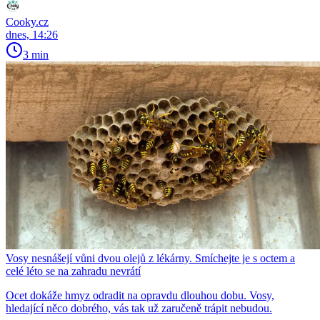
Cooky.cz
dnes, 14:26
3 min
Vosy nesnášejí vůni dvou olejů z lékárny. Smíchejte je s octem a
celé léto se na zahradu nevrátí
Ocet dokáže hmyz odradit na opravdu dlouhou dobu. Vosy,
hledající něco dobrého, vás tak už zaručeně trápit nebudou.