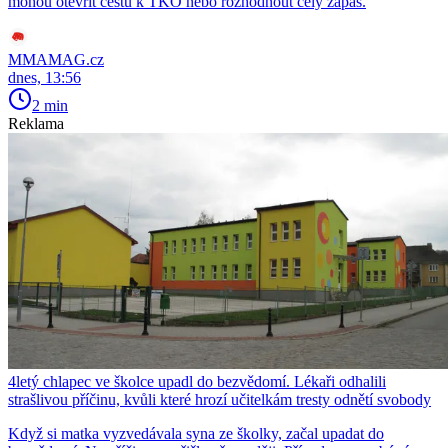
mohou otevřít cestu k TKO nebo rozhodnout celý zápas.
MMAMAG.cz
dnes, 13:56
2 min
Reklama
4letý chlapec ve školce upadl do bezvědomí. Lékaři odhalili
strašlivou příčinu, kvůli které hrozí učitelkám tresty odnětí svobody
Když si matka vyzvedávala syna ze školky, začal upadat do