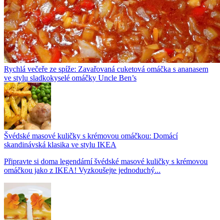
Rychlá večeře ze spíže: Zavařovaná cuketová omáčka s ananasem
ve stylu sladkokyselé omáčky Uncle Ben’s
Švédské masové kuličky s krémovou omáčkou: Domácí
skandinávská klasika ve stylu IKEA
Připravte si doma legendární švédské masové kuličky s krémovou
omáčkou jako z IKEA! Vyzkoušejte jednoduchý...