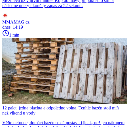
Mezhieva už v první minutě. Kop do hlavy při pokusu o strh a
následné údery ukončily zápas za 52 sekund.
MMAMAG.cz
dnes, 14:19
1 min
12 palet, jedna plachta a odpoledne volna. Tenhle bazén stojí míň
než víkend u vody
Věřte nebo ne, domácí bazén se dá postavit i jinak, než jen nákupem