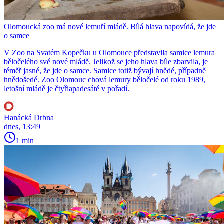
Olomoucká zoo má nové lemuří mládě. Bílá hlava napovídá, že jde
o samce
V Zoo na Svatém Kopečku u Olomouce představila samice lemura
běločelého své nové mládě. Jelikož se jeho hlava bíle zbarvila, je
téměř jasné, že jde o samce. Samice totiž bývají hnědé, případně
hnědošedé. Zoo Olomouc chová lemury běločelé od roku 1989,
letošní mládě je čtyřiapadesáté v pořadí.
Hanácká Drbna
dnes, 13:49
1 min