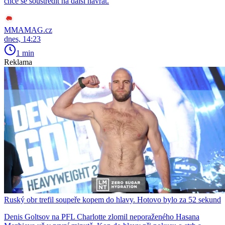
chce se soustředit na další návrat.
MMAMAG.cz
dnes, 14:23
1 min
Reklama
Ruský obr trefil soupeře kopem do hlavy. Hotovo bylo za 52 sekund
Denis Goltsov na PFL Charlotte zlomil neporaženého Hasana