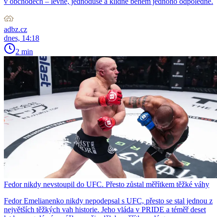
v obchodech – levně, jednoduše a klidně během jednoho odpoledne.
adbz.cz
dnes, 14:18
2 min
Fedor nikdy nevstoupil do UFC. Přesto zůstal měřítkem těžké váhy
Fedor Emelianenko nikdy nepodepsal s UFC, přesto se stal jednou z
největších těžkých vah historie. Jeho vláda v PRIDE a téměř deset