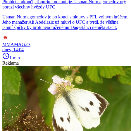
Pimbletta ukončí, Topuriu knokautuje. Usman Nurmagomedov prý
porazí všechny hvězdy UFC
Usman Nurmagomedov je po konci smlouvy s PFL volným hráčem.
Jeho manažer Ali Abdelaziz už mluví o UFC a tvrdí, že většina
tamní špičky by proti neporaženému Dagestánci neměla stačit.
MMAMAG.cz
dnes, 14:04
1 min
Reklama