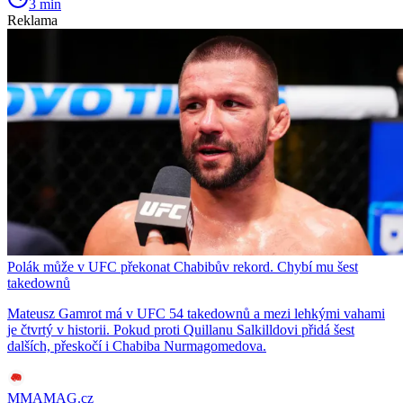
3 min
Reklama
Polák může v UFC překonat Chabibův rekord. Chybí mu šest
takedownů
Mateusz Gamrot má v UFC 54 takedownů a mezi lehkými vahami
je čtvrtý v historii. Pokud proti Quillanu Salkilldovi přidá šest
dalších, přeskočí i Chabiba Nurmagomedova.
MMAMAG.cz