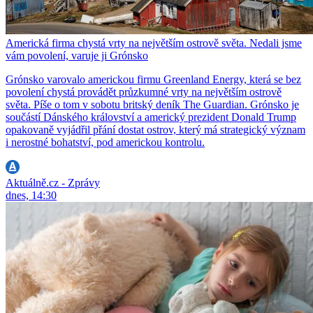
Americká firma chystá vrty na největším ostrově světa. Nedali jsme
vám povolení, varuje ji Grónsko
Grónsko varovalo americkou firmu Greenland Energy, která se bez
povolení chystá provádět průzkumné vrty na největším ostrově
světa. Píše o tom v sobotu britský deník The Guardian. Grónsko je
součástí Dánského království a americký prezident Donald Trump
opakovaně vyjádřil přání dostat ostrov, který má strategický význam
i nerostné bohatství, pod americkou kontrolu.
Aktuálně.cz - Zprávy
dnes, 14:30