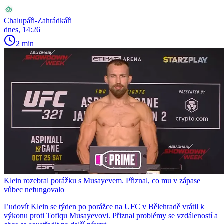
Chalupáři-Zahrádkáři
dnes, 14:26
2 min
Klein rozebral porážku s Musayevem. Přiznal, co mu v zápase
vůbec nefungovalo
Ľudovít Klein se týden po porážce na UFC v Bělehradě vrátil k
výkonu proti Tofiqu Musayevovi. Přiznal problémy se vzdáleností a