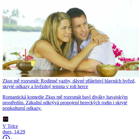
Zkus mě rozesmát: Rodinné vazby, dávné přátelství hlavních hvězd,
skryté odkazy a hvězdný tenista v roli herce
Romantická komedie Zkus mě rozesmát baví diváky havajským
prostředím. Zákulisí odkrývá propojení hereckých rodin i skryté
popkulturní odkazy.
V Telce
dnes, 14:29