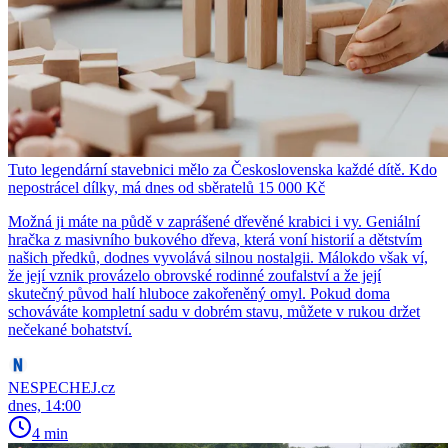
Tuto legendární stavebnici mělo za Československa každé dítě. Kdo
nepostrácel dílky, má dnes od sběratelů 15 000 Kč
Možná ji máte na půdě v zaprášené dřevěné krabici i vy. Geniální
hračka z masivního bukového dřeva, která voní historií a dětstvím
našich předků, dodnes vyvolává silnou nostalgii. Málokdo však ví,
že její vznik provázelo obrovské rodinné zoufalství a že její
skutečný původ halí hluboce zakořeněný omyl. Pokud doma
schováváte kompletní sadu v dobrém stavu, můžete v rukou držet
nečekané bohatství.
NESPECHEJ.cz
dnes, 14:00
4 min