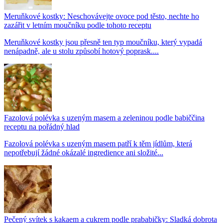
Meruňkové kostky: Neschovávejte ovoce pod těsto, nechte ho
zazářit v letním moučníku podle tohoto receptu
Meruňkové kostky jsou přesně ten typ moučníku, který vypadá
nenápadně, ale u stolu způsobí hotový poprask....
Fazolová polévka s uzeným masem a zeleninou podle babiččina
receptu na pořádný hlad
Fazolová polévka s uzeným masem patří k těm jídlům, která
nepotřebují žádné okázalé ingredience ani složité...
Pečený svítek s kakaem a cukrem podle prababičky: Sladká dobrota