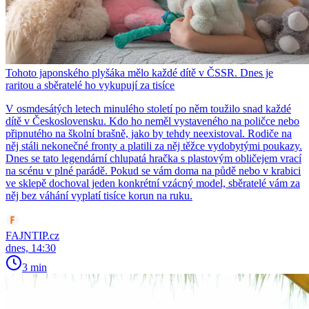
Tohoto japonského plyšáka mělo každé dítě v ČSSR. Dnes je
raritou a sběratelé ho vykupují za tisíce
V osmdesátých letech minulého století po něm toužilo snad každé
dítě v Československu. Kdo ho neměl vystaveného na poličce nebo
připnutého na školní brašně, jako by tehdy neexistoval. Rodiče na
něj stáli nekonečné fronty a platili za něj těžce vydobytými poukazy.
Dnes se tato legendární chlupatá hračka s plastovým obličejem vrací
na scénu v plné parádě. Pokud se vám doma na půdě nebo v krabici
ve sklepě dochoval jeden konkrétní vzácný model, sběratelé vám za
něj bez váhání vyplatí tisíce korun na ruku.
FAJNTIP.cz
dnes, 14:30
3 min