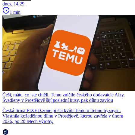
dnes, 14:29
1 min
Češi, máte, co jste chtěli. Temu zničilo českého dodavatele Alzy.
Švadleny v Prostějově šijí poslední kusy, pak dílnu zavřou
Česká firma FIXED.zone přišla kvůli Temu o třetinu byznysu.
Vlastnila kožedělnou dílnu v Prostějově, kterou zavřela v únoru
2026, po 20 letech výroby.