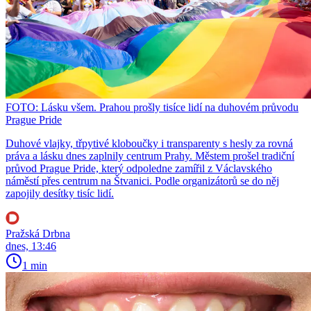
FOTO: Lásku všem. Prahou prošly tisíce lidí na duhovém průvodu
Prague Pride
Duhové vlajky, třpytivé kloboučky i transparenty s hesly za rovná
práva a lásku dnes zaplnily centrum Prahy. Městem prošel tradiční
průvod Prague Pride, který odpoledne zamířil z Václavského
náměstí přes centrum na Štvanici. Podle organizátorů se do něj
zapojily desítky tisíc lidí.
Pražská Drbna
dnes, 13:46
1 min