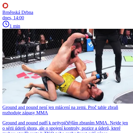
Brněnská Drbna
dnes, 14:00
1 min
Ground and pound není jen mlácení na zemi. Proč tahle zbraň
rozhoduje zápasy MMA
Ground and pound patří k nejtypičtějším zbraním MMA. Nejde jen
o sérii úderů shora, ale o spojení kontroly, pozice a úderů, které