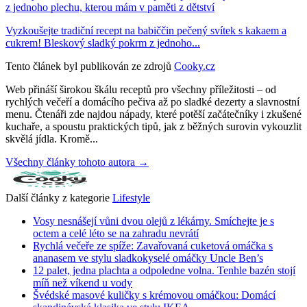
z jednoho plechu, kterou mám v paměti z dětství
Vyzkoušejte tradiční recept na babiččin pečený svítek s kakaem a
cukrem! Bleskový sladký pokrm z jednoho...
Tento článek byl publikován ze zdrojů
Cooky.cz
Web přináší širokou škálu receptů pro všechny příležitosti – od
rychlých večeří a domácího pečiva až po sladké dezerty a slavnostní
menu. Čtenáři zde najdou nápady, které potěší začátečníky i zkušené
kuchaře, a spoustu praktických tipů, jak z běžných surovin vykouzlit
skvělá jídla. Kromě...
Všechny články tohoto autora →
Další články z kategorie
Lifestyle
Vosy nesnášejí vůni dvou olejů z lékárny. Smíchejte je s
octem a celé léto se na zahradu nevrátí
Rychlá večeře ze spíže: Zavařovaná cuketová omáčka s
ananasem ve stylu sladkokyselé omáčky Uncle Ben’s
12 palet, jedna plachta a odpoledne volna. Tenhle bazén stojí
míň než víkend u vody
Švédské masové kuličky s krémovou omáčkou: Domácí