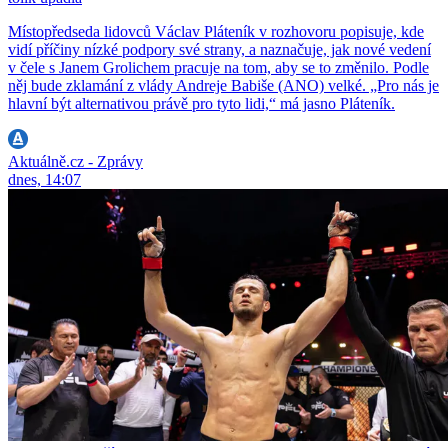
Místopředseda lidovců Václav Pláteník v rozhovoru popisuje, kde
vidí příčiny nízké podpory své strany, a naznačuje, jak nové vedení
v čele s Janem Grolichem pracuje na tom, aby se to změnilo. Podle
něj bude zklamání z vlády Andreje Babiše (ANO) velké. „Pro nás je
hlavní být alternativou právě pro tyto lidi,“ má jasno Pláteník.
Aktuálně.cz - Zprávy
dnes, 14:07