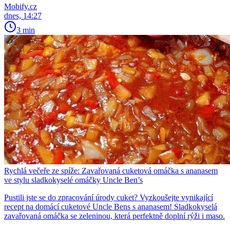
Mobify.cz
dnes, 14:27
3 min
Rychlá večeře ze spíže: Zavařovaná cuketová omáčka s ananasem
ve stylu sladkokyselé omáčky Uncle Ben’s
Pustili jste se do zpracování úrody cuket? Vyzkoušejte vynikající
recept na domácí cuketové Uncle Bens s ananasem! Sladkokyselá
zavařovaná omáčka se zeleninou, která perfektně doplní rýži i maso.