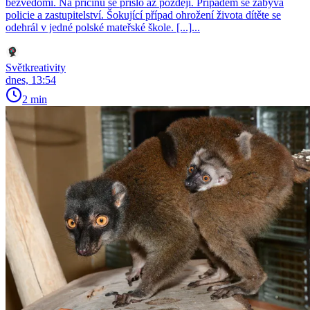
bezvědomí. Na příčinu se přišlo až později. Případem se zabývá
policie a zastupitelství. Šokující případ ohrožení života dítěte se
odehrál v jedné polské mateřské škole. [...]...
Světkreativity
dnes, 13:54
2 min