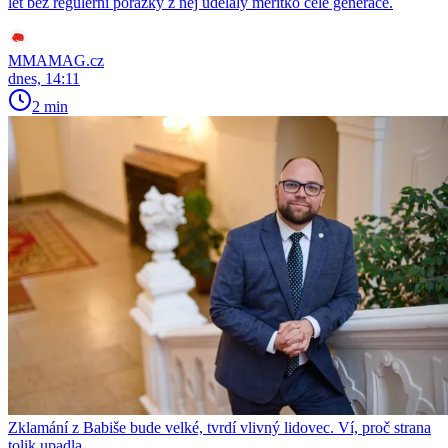
let bez regulérní porážky z něj udělaly měřítko celé generace.
MMAMAG.cz
dnes, 14:11
2 min
Zklamání z Babiše bude velké, tvrdí vlivný lidovec. Ví, proč strana
tolik upadla