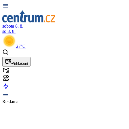
sobota 8. 8.
so 8. 8.
27°C
Přihlášení
Reklama