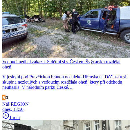
Vedoucí nedbal zákazu. S dětmi si v Českém Švýcarsku rozdělal
oheň
V jeskyni pod Pravčickou bránou nedaleko Hřenska na Děčínsku si
skupina nezletilých s vedoucím rozdělala oheň, který při odchodu
neuhasila. V národním parku České…
Náš REGION
dnes, 18:50
1 min