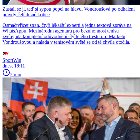
Zastali se jí, teď si sypou popel na hlavu. Vondroušová po odhalení
pravdy čelí drsné kritice
Osmačtyřicet stran, čtyři lékařští experti a jedna textová zpráva na
WhatsAppu. Mezinárodní agentura pro bezúhonnost tenisu
zveřejnila kompletní odůvodnění čtyřletého trestu pro Markétu
Vondroušovou a nálada v tenisovém světě se od té chvíle otočila.
SportWin
dnes, 18:11
2 min