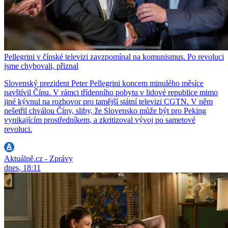
Pellegrini v čínské televizi zavzpomínal na komunismus. Po revoluci
jsme chybovali, přiznal
Slovenský prezident Peter Pellegrini koncem minulého měsíce
navštívil Čínu. V rámci třídenního pobytu v lidové republice mimo
jiné kývnul na rozhovor pro tamější státní televizi CGTN. V něm
nešetřil chválou Číny, sliby, že Slovensko může být pro Peking
vynikajícím prostředníkem, a zkritizoval vývoj po sametové
revoluci.
Aktuálně.cz - Zprávy
dnes, 18:11