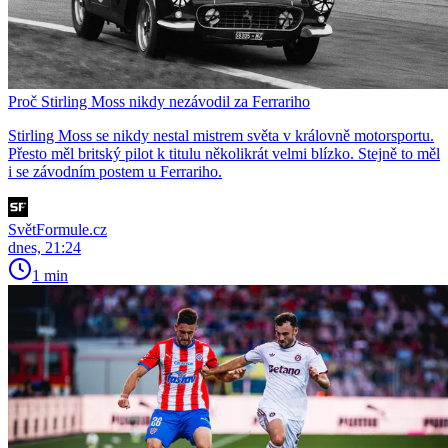
Proč Stirling Moss nikdy nezávodil za Ferrariho
Stirling Moss se nikdy nestal mistrem světa v královně motorsportu.
Přesto měl britský pilot k titulu několikrát velmi blízko. Stejně to měl
i se závodním postem u Ferrariho.
SvětFormule.cz
dnes, 21:24
1 min