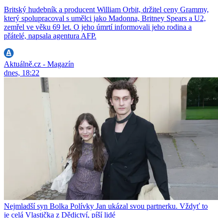
Britský hudebník a producent William Orbit, držitel ceny Grammy,
který spolupracoval s umělci jako Madonna, Britney Spears a U2,
zemřel ve věku 69 let. O jeho úmrtí informovali jeho rodina a
přátelé, napsala agentura AFP.
Aktuálně.cz - Magazín
dnes, 18:22
Nejmladší syn Bolka Polívky Jan ukázal svou partnerku. Vždyť to
je celá Vlastička z Dědictví, píší lidé