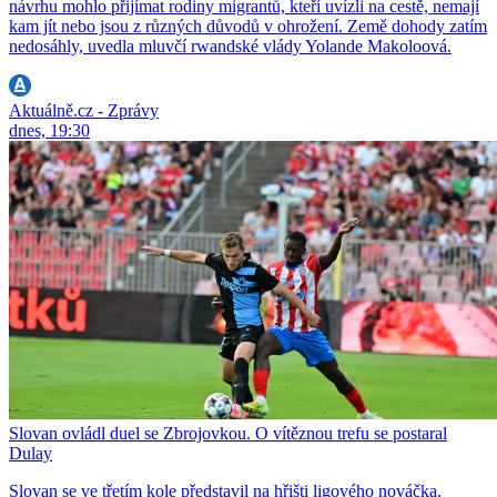
návrhu mohlo přijímat rodiny migrantů, kteří uvízli na cestě, nemají
kam jít nebo jsou z různých důvodů v ohrožení. Země dohody zatím
nedosáhly, uvedla mluvčí rwandské vlády Yolande Makoloová.
Aktuálně.cz - Zprávy
dnes, 19:30
Slovan ovládl duel se Zbrojovkou. O vítěznou trefu se postaral
Dulay
Slovan se ve třetím kole představil na hřišti ligového nováčka.