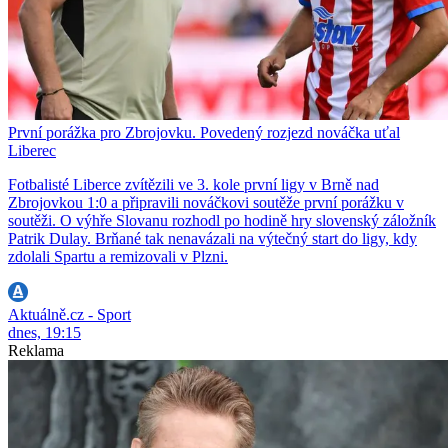
První porážka pro Zbrojovku. Povedený rozjezd nováčka uťal
Liberec
Fotbalisté Liberce zvítězili ve 3. kole první ligy v Brně nad
Zbrojovkou 1:0 a připravili nováčkovi soutěže první porážku v
soutěži. O výhře Slovanu rozhodl po hodině hry slovenský záložník
Patrik Dulay. Brňané tak nenavázali na výtečný start do ligy, kdy
zdolali Spartu a remizovali v Plzni.
Aktuálně.cz - Sport
dnes, 19:15
Reklama