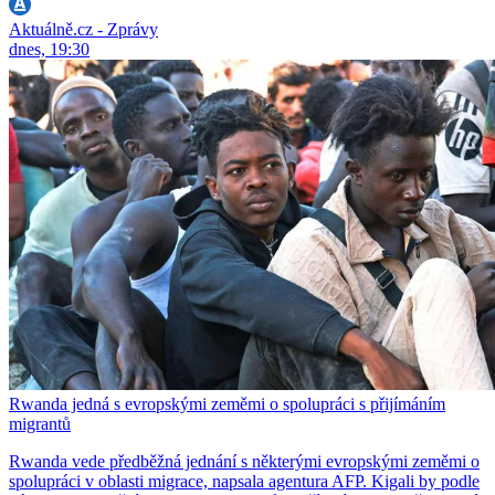
Aktuálně.cz - Zprávy
dnes, 19:30
Rwanda jedná s evropskými zeměmi o spolupráci s přijímáním
migrantů
Rwanda vede předběžná jednání s některými evropskými zeměmi o
spolupráci v oblasti migrace, napsala agentura AFP. Kigali by podle