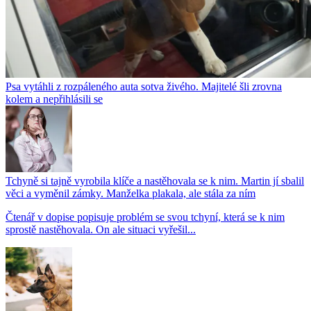
Psa vytáhli z rozpáleného auta sotva živého. Majitelé šli zrovna
kolem a nepřihlásili se
Tchyně si tajně vyrobila klíče a nastěhovala se k nim. Martin jí sbalil
věci a vyměnil zámky. Manželka plakala, ale stála za ním
Čtenář v dopise popisuje problém se svou tchyní, která se k nim
sprostě nastěhovala. On ale situaci vyřešil...