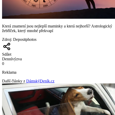
Která znamení jsou nejlepší maminky a která nejhorší? Astrologický
žebříček, který mnohé překvapí
Zdroj
:
Depositphotos
Sdílet
Denní
výzva
0
Reklama
Další články z
DámskýDeník.cz