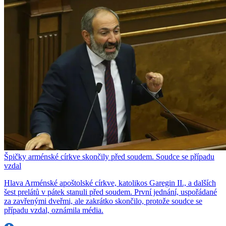
Špičky arménské církve skončily před soudem. Soudce se případu
vzdal
Hlava Arménské apoštolské církve, katolikos Garegin II., a dalších
šest prelátů v pátek stanuli před soudem. První jednání, uspořádané
za zavřenými dveřmi, ale zakrátko skončilo, protože soudce se
případu vzdal, oznámila média.