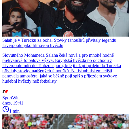
Salah je v Turecku za boha. Stovky fanoušků přivítaly legendu
Liverpoolu jako filmovou hvězdu
Slovutného Mohameda Salaha čeká nová a pro mnohé hodně
překvapivá fotbalová výzva. Egyptská hvězda po odchodu z
Liverpoolu míří do Trabzonsporu, kde ji už při příletu do Turecka
přivítaly stovky nadšených fanoušků. Na istanbulském letišti
panovala atmosféra, jaká se běžně pojí spíš s příjezdem světové
hudební hvězdy než fotbalisty.
SportWin
dnes, 19:41
1 min