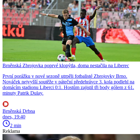
Brněnská Zbrojovka poprvé klopýtla, doma nestačila na Liberec
První porážku v nové sezoně utrpěli fotbalisté Zbrojovky Brno.
Nováček nejvyšší soutěže v páteční předehrávce 3. kola podlehl na
domácím stadionu Liberci 0:1. Hostům zajistil tři body gólem z 61.
minuty Patrik Dulay.
Brněnská Drbna
dnes, 19:40
2 min
Reklama