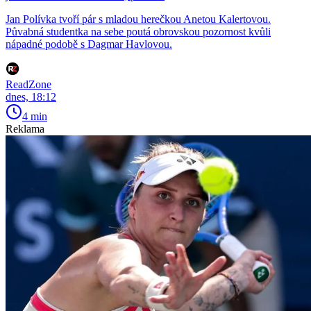
Jan Polívka tvoří pár s mladou herečkou Anetou Kalertovou.
Půvabná studentka na sebe poutá obrovskou pozornost kvůli
nápadné podobě s Dagmar Havlovou.
ReadZone
dnes, 18:12
4 min
Reklama