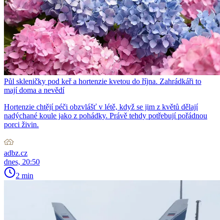
Půl skleničky pod keř a hortenzie kvetou do října. Zahrádkáři to
mají doma a nevědí
Hortenzie chtějí péči obzvlášť v létě, když se jim z květů dělají
nadýchané koule jako z pohádky. Právě tehdy potřebují pořádnou
porci živin.
adbz.cz
dnes, 20:50
2 min