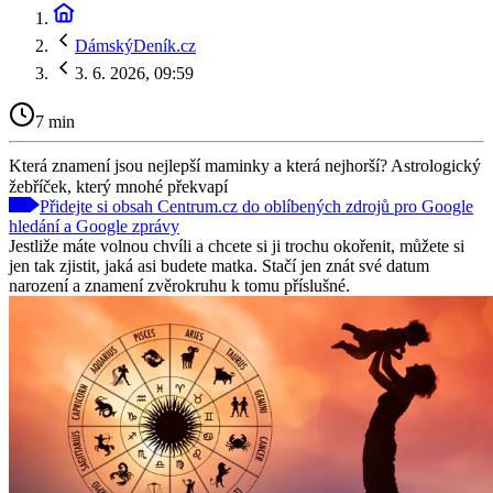
DámskýDeník.cz
3. 6. 2026, 09:59
7 min
Která znamení jsou nejlepší maminky a která nejhorší? Astrologický
žebříček, který mnohé překvapí
Přidejte si obsah Centrum.cz do oblíbených zdrojů pro Google
hledání a Google zprávy
Jestliže máte volnou chvíli a chcete si ji trochu okořenit, můžete si
jen tak zjistit, jaká asi budete matka. Stačí jen znát své datum
narození a znamení zvěrokruhu k tomu příslušné.