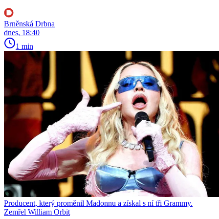
Brněnská Drbna
dnes, 18:40
1 min
Producent, který proměnil Madonnu a získal s ní tři Grammy.
Zemřel William Orbit