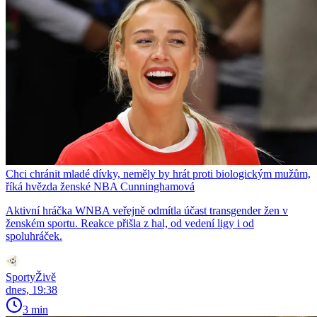
Chci chránit mladé dívky, neměly by hrát proti biologickým mužům,
říká hvězda ženské NBA Cunninghamová
Aktivní hráčka WNBA veřejně odmítla účast transgender žen v
ženském sportu. Reakce přišla z hal, od vedení ligy i od
spoluhráček.
SportyŽivě
dnes, 19:38
3 min