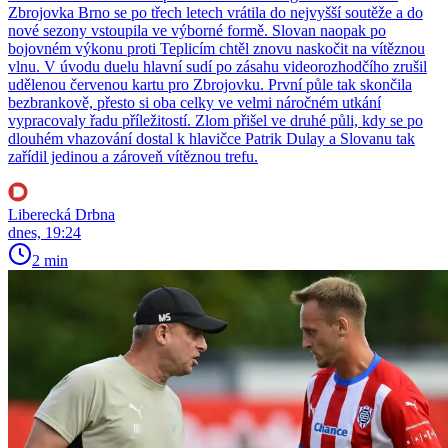
Zbrojovka Brno se po třech letech vrátila do nejvyšší soutěže a do
nové sezony vstoupila ve výborné formě. Slovan naopak po
bojovném výkonu proti Teplicím chtěl znovu naskočit na vítěznou
vlnu. V úvodu duelu hlavní sudí po zásahu videorozhodčího zrušil
udělenou červenou kartu pro Zbrojovku. První půle tak skončila
bezbrankově, přesto si oba celky ve velmi náročném utkání
vypracovaly řadu příležitostí. Zlom přišel ve druhé půli, kdy se po
dlouhém vhazování dostal k hlavičce Patrik Dulay a Slovanu tak
zařídil jedinou a zároveň vítěznou trefu.
Liberecká Drbna
dnes, 19:24
2 min