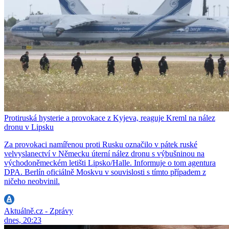
Protiruská hysterie a provokace z Kyjeva, reaguje Kreml na nález
dronu v Lipsku
Za provokaci namířenou proti Rusku označilo v pátek ruské
velvyslanectví v Německu úterní nález dronu s výbušninou na
východoněmeckém letišti Lipsko/Halle. Informuje o tom agentura
DPA. Berlín oficiálně Moskvu v souvislosti s tímto případem z
ničeho neobvinil.
Aktuálně.cz - Zprávy
dnes, 20:23