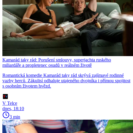
Kamarád taky rád: Porušení smlouvy, superjachta ruského
miliardáře a propletenec osudů v reálném životě
Romantická komedie Kamarád taky rád skrývá zajímavé rodinné
vazby herců. Zákulisí odhaluje utajeného dvojníka i přímou spojitost
s osobním životem hvězd.
V Telce
dnes, 18:10
3 min