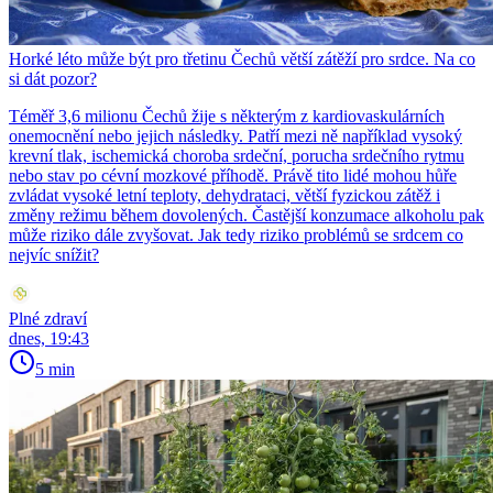
Horké léto může být pro třetinu Čechů větší zátěží pro srdce. Na co
si dát pozor?
Téměř 3,6 milionu Čechů žije s některým z kardiovaskulárních
onemocnění nebo jejich následky. Patří mezi ně například vysoký
krevní tlak, ischemická choroba srdeční, porucha srdečního rytmu
nebo stav po cévní mozkové příhodě. Právě tito lidé mohou hůře
zvládat vysoké letní teploty, dehydrataci, větší fyzickou zátěž i
změny režimu během dovolených. Častější konzumace alkoholu pak
může riziko dále zvyšovat. Jak tedy riziko problémů se srdcem co
nejvíc snížit?
Plné zdraví
dnes, 19:43
5 min