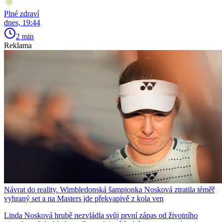
Plné zdraví
dnes, 19:44
2 min
Reklama
Návrat do reality. Wimbledonská šampionka Nosková ztratila téměř
vyhraný set a na Masters jde překvapivě z kola ven
Linda Nosková hrubě nezvládla svůj první zápas od životního