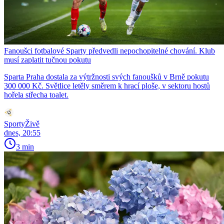
Fanoušci fotbalové Sparty předvedli nepochopitelné chování. Klub
musí zaplatit tučnou pokutu
Sparta Praha dostala za výtržnosti svých fanoušků v Brně pokutu
300 000 Kč. Světlice letěly směrem k hrací ploše, v sektoru hostů
hořela střecha toalet.
SportyŽivě
dnes, 20:55
3 min