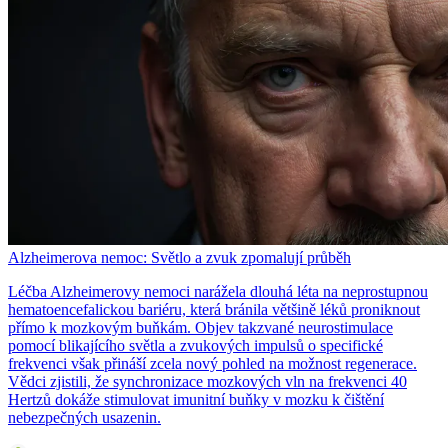
Alzheimerova nemoc: Světlo a zvuk zpomalují průběh
Léčba Alzheimerovy nemoci narážela dlouhá léta na neprostupnou
hematoencefalickou bariéru, která bránila většině léků proniknout
přímo k mozkovým buňkám. Objev takzvané neurostimulace
pomocí blikajícího světla a zvukových impulsů o specifické
frekvenci však přináší zcela nový pohled na možnost regenerace.
Vědci zjistili, že synchronizace mozkových vln na frekvenci 40
Hertzů dokáže stimulovat imunitní buňky v mozku k čištění
nebezpečných usazenin.