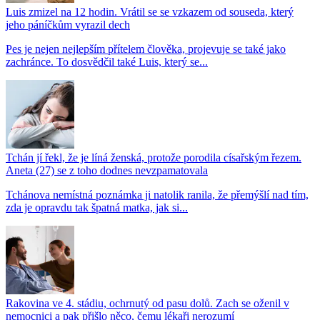
Luis zmizel na 12 hodin. Vrátil se se vzkazem od souseda, který
jeho páníčkům vyrazil dech
Pes je nejen nejlepším přítelem člověka, projevuje se také jako
zachránce. To dosvědčil také Luis, který se...
Tchán jí řekl, že je líná ženská, protože porodila císařským řezem.
Aneta (27) se z toho dodnes nevzpamatovala
Tchánova nemístná poznámka ji natolik ranila, že přemýšlí nad tím,
zda je opravdu tak špatná matka, jak si...
Rakovina ve 4. stádiu, ochrnutý od pasu dolů. Zach se oženil v
nemocnici a pak přišlo něco, čemu lékaři nerozumí