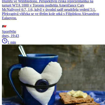
triumfu ve Wimbledonu. Perspektivní česká reprezentantka na
turnaji WTA 1000 v Torontu podlehla Američance Caty
McNallyové 6:7, 1:6, když v úvodní sadě neudržela vedení 5:1.
Překvapivá vítězka se ve třetím kole utká s Filipínkou Alexandrou
Ealaovou.
SportWin
dnes, 19:43
1 min