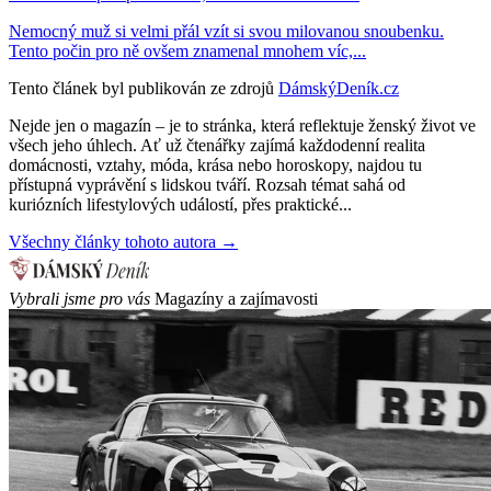
Nemocný muž si velmi přál vzít si svou milovanou snoubenku.
Tento počin pro ně ovšem znamenal mnohem víc,...
Tento článek byl publikován ze zdrojů
DámskýDeník.cz
Nejde jen o magazín – je to stránka, která reflektuje ženský život ve
všech jeho úhlech. Ať už čtenářky zajímá každodenní realita
domácnosti, vztahy, móda, krása nebo horoskopy, najdou tu
přístupná vyprávění s lidskou tváří. Rozsah témat sahá od
kuriózních lifestylových událostí, přes praktické...
Všechny články tohoto autora →
Vybrali jsme pro vás
Magazíny a zajímavosti