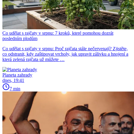
Co udělat s rajčaty v srpnu: 7 kroků, které pomohou dozrát
posledním plodům
Co udělat s rajčaty v srpnu: Proč rajčata stále nečervenají? Zjistěte,
co odstranit, kdy zaštipovat vrcholy, jak upravit zálivku a hnojení a
která zelená rajčata už můžete …
Planeta zahrady
dnes, 19:41
7 min