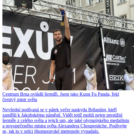
Centrum Brna ovládli šermíři. Jsem jako Kung Fu Panda, řekl
čerstvý mistr světa
Nevšední podívaná se v pátek večer naskytla Brňanům, kteří
zamířili k Jakubskému náměstí. Vidět totiž mohli nejen prestižní
šermíře z celého světa a jejich um, ale také olympijského medailistu
a novopečeného mistra světa Alexandera Choupenitche. Podívejte
se, jak to v srdci jihomoravské metropole vypadalo.