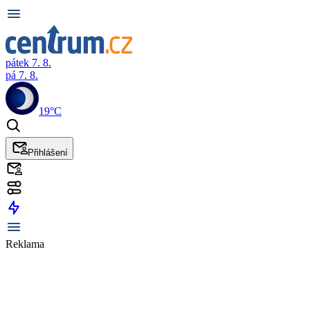
pátek 7. 8.
pá 7. 8.
19°C
Přihlášení
Reklama