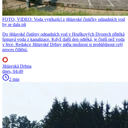
FOTO, VIDEO: Voda vytékající z jihlavské čističky odpadních vod
by se dala pít
Do jihlavské čistírny odpadních vod v Hruškových Dvorech přitéká
špinavá voda z kanalizace. Když další den odtéká, je čistší než voda
v řece. Redakce Jihlavské Drbny měla možnost si prohlédnout celý
proces čištění.
Jihlavská Drbna
dnes, 04:49
2 min