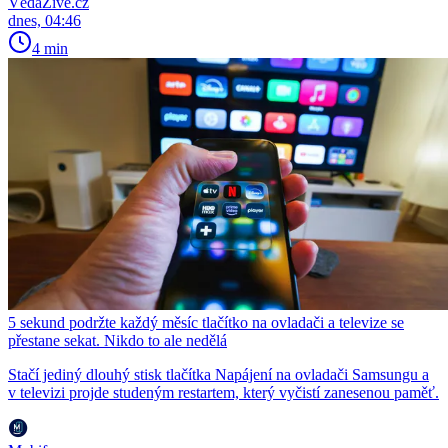
VědaŽivě.cz
dnes, 04:46
4 min
5 sekund podržte každý měsíc tlačítko na ovladači a televize se
přestane sekat. Nikdo to ale nedělá
Stačí jediný dlouhý stisk tlačítka Napájení na ovladači Samsungu a
v televizi projde studeným restartem, který vyčistí zanesenou paměť.