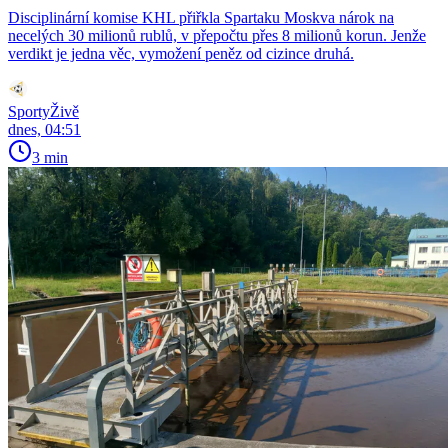
Disciplinární komise KHL přiřkla Spartaku Moskva nárok na
necelých 30 milionů rublů, v přepočtu přes 8 milionů korun. Jenže
verdikt je jedna věc, vymožení peněz od cizince druhá.
SportyŽivě
dnes, 04:51
3 min