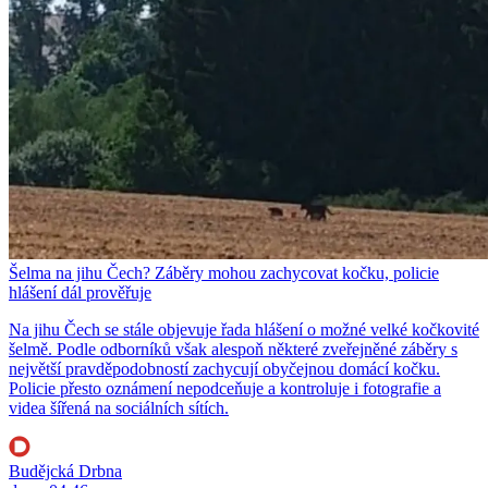
Šelma na jihu Čech? Záběry mohou zachycovat kočku, policie
hlášení dál prověřuje
Na jihu Čech se stále objevuje řada hlášení o možné velké kočkovité
šelmě. Podle odborníků však alespoň některé zveřejněné záběry s
největší pravděpodobností zachycují obyčejnou domácí kočku.
Policie přesto oznámení nepodceňuje a kontroluje i fotografie a
videa šířená na sociálních sítích.
Budějcká Drbna