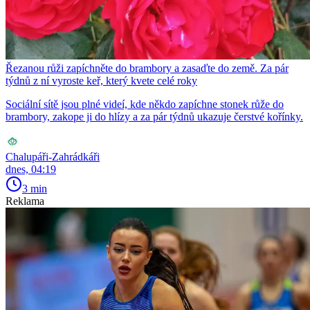
Řezanou růži zapíchněte do brambory a zasaďte do země. Za pár
týdnů z ní vyroste keř, který kvete celé roky
Sociální sítě jsou plné videí, kde někdo zapíchne stonek růže do
brambory, zakope ji do hlízy a za pár týdnů ukazuje čerstvé kořínky.
Chalupáři-Zahrádkáři
dnes, 04:19
3 min
Reklama