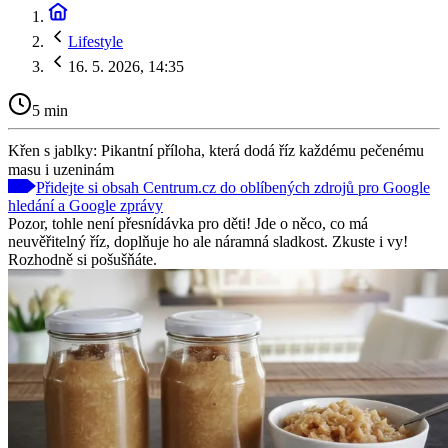
Lifestyle
16. 5. 2026, 14:35
5 min
Křen s jablky: Pikantní příloha, která dodá říz každému pečenému
masu i uzeninám
Přidejte si obsah Centrum.cz do oblíbených zdrojů pro Google
hledání a Google zprávy
Pozor, tohle není přesnídávka pro děti! Jde o něco, co má
neuvěřitelný říz, doplňuje ho ale náramná sladkost. Zkuste i vy!
Rozhodně si pošušňáte.