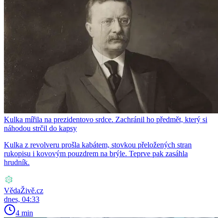
Kulka mířila na prezidentovo srdce. Zachránil ho předmět, který si
náhodou strčil do kapsy
Kulka z revolveru prošla kabátem, stovkou přeložených stran
rukopisu i kovovým pouzdrem na brýle. Teprve pak zasáhla
hrudník.
VědaŽivě.cz
dnes, 04:33
4 min