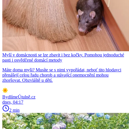
Myší v domácnosti se lze zbavit i bez kočky. Pomohou jednoduché
pasti i osvědčené domácí metody
Máte doma myši? Musíte se s nimi vypořádat, neboť tito hlodavci
přenášejí celou řadu chorob a stávající onemocnění mohou
zhoršovat. Obzvláště u dětí.
BydlímeÚtulně.cz
dnes, 04:17
2 min