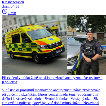
Krasnezeny.eu
dnes, 04:31
2 min
Při cvičení ve fitku ženě prasklo mozkové aneuryzma. Resuscitoval
ji policista
V důsledku prasknutí mozkového aneuryzmatu náhle zkolabovala
při cvičení v plzeňském fitness centru mladá žena. Současně u ní
došlo i k zástavě základních životních funkcí. Ve stejný okamžik
tam cvičil i policista, který byl v té době mimo službu. Nezaváhal