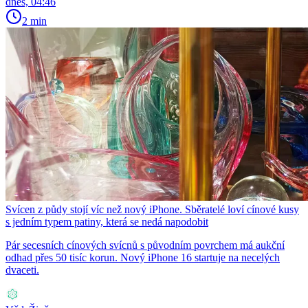
dnes, 04:46
2 min
Svícen z půdy stojí víc než nový iPhone. Sběratelé loví cínové kusy
s jedním typem patiny, která se nedá napodobit
Pár secesních cínových svícnů s původním povrchem má aukční
odhad přes 50 tisíc korun. Nový iPhone 16 startuje na necelých
dvaceti.