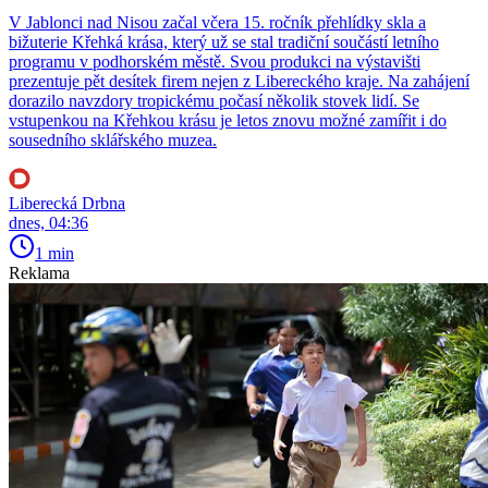
V Jablonci nad Nisou začal včera 15. ročník přehlídky skla a
bižuterie Křehká krása, který už se stal tradiční součástí letního
programu v podhorském městě. Svou produkci na výstavišti
prezentuje pět desítek firem nejen z Libereckého kraje. Na zahájení
dorazilo navzdory tropickému počasí několik stovek lidí. Se
vstupenkou na Křehkou krásu je letos znovu možné zamířit i do
sousedního sklářského muzea.
Liberecká Drbna
dnes, 04:36
1 min
Reklama