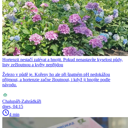
Hortenzii nestačí zalévat a hnojit. Pokud nenastavíte kyselost půdy,
listy zežloutnou a květy nepřijdou
Železo v půdě je. Kořeny ho ale při špatném pH nedokážou
přijmout, a hortenzie začne žloutnout, i když ji hnojíte podle
návodu.
Chalupáři-Zahrádkáři
dnes, 04:15
4 min