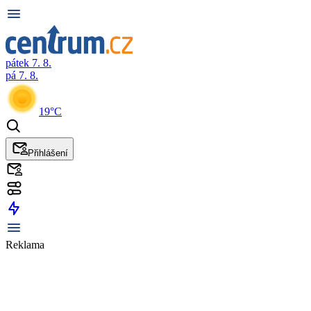
pátek 7. 8.
pá 7. 8.
19°C
Přihlášení
Reklama