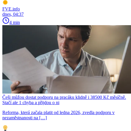
FVE.info
dnes, 04:37
4 min
Češi můžou dostat podporu na pracáku klidně i 38500 Kč měsíčně.
Stačí ale 1 chyba a přijdou o ni
Reforma, která začala platit od ledna 2026, zvedla podporu v
nezaměstnanosti na […]