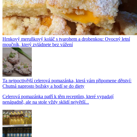
Hrnkový meruňkový koláč s tvarohem a drobenkou: Ovocný letní
moučník, který zvládnete bez vážení
Ta nejpoctivější celerová pomazánka, která vám připomene dětství:
Chutná naprosto božsky a hodí se do diety
Celerová pomazánka patří k těm receptům, které vypadají
nenápadně, ale na stole vždy sklidí největší...