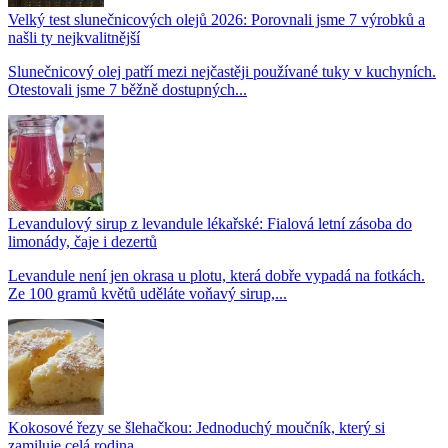
Velký test slunečnicových olejů 2026: Porovnali jsme 7 výrobků a
našli ty nejkvalitnější
Slunečnicový olej patří mezi nejčastěji používané tuky v kuchyních.
Otestovali jsme 7 běžně dostupných...
Levandulový sirup z levandule lékařské: Fialová letní zásoba do
limonády, čaje i dezertů
Levandule není jen okrasa u plotu, která dobře vypadá na fotkách.
Ze 100 gramů květů uděláte voňavý sirup,...
Kokosové řezy se šlehačkou: Jednoduchý moučník, který si
zamiluje celá rodina