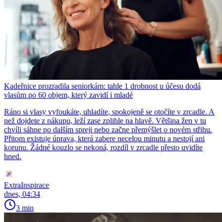
Kadeřnice prozradila seniorkám: tahle 1 drobnost u účesu dodá
vlasům po 60 objem, který zavidí i mladé
Ráno si vlasy vyfoukáte, uhladíte, spokojeně se otočíte v zrcadle. A
než dojdete z nákupu, leží zase zplihle na hlavě. Většina žen v tu
chvíli sáhne po dalším spreji nebo začne přemýšlet o novém střihu.
Přitom existuje úprava, která zabere necelou minutu a nestojí ani
korunu. Žádné kouzlo se nekoná, rozdíl v zrcadle přesto uvidíte
hned.
ExtraInspirace
dnes, 04:34
3 min