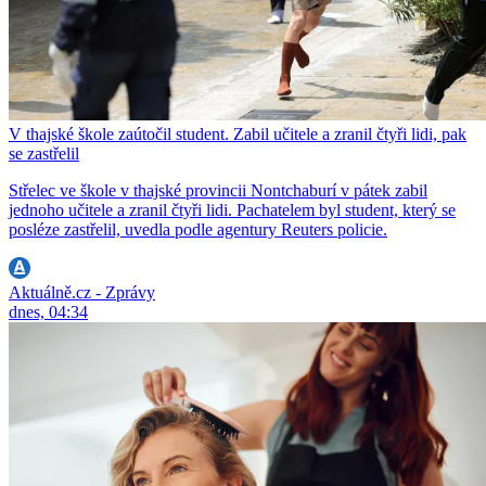
V thajské škole zaútočil student. Zabil učitele a zranil čtyři lidi, pak
se zastřelil
Střelec ve škole v thajské provincii Nontchaburí v pátek zabil
jednoho učitele a zranil čtyři lidi. Pachatelem byl student, který se
posléze zastřelil, uvedla podle agentury Reuters policie.
Aktuálně.cz - Zprávy
dnes, 04:34