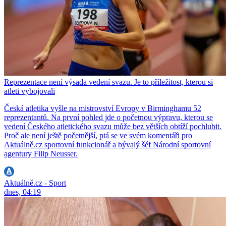
Reprezentace není výsada vedení svazu. Je to příležitost, kterou si
atleti vybojovali
Česká atletika vyšle na mistrovství Evropy v Birminghamu 52
reprezentantů. Na první pohled jde o početnou výpravu, kterou se
vedení Českého atletického svazu může bez větších obtíží pochlubit.
Proč ale není ještě početnější, ptá se ve svém komentáři pro
Aktuálně.cz sportovní funkcionář a bývalý šéf Národní sportovní
agentury Filip Neusser.
Aktuálně.cz - Sport
dnes, 04:19