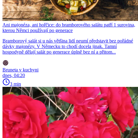
Ani majonéza, ani hořčice: do bramborového salátu patří 1 surovina,
kterou Němci používají po generace
Bramborový salát si u nás většina lidí neumí představit bez pořádné
dávky majonézy. V Německu to chodí docela jinak. Tamní
hospodyně dělají salát po generace úplně bez ní a přitom...
Bruneta v kuchyni
dnes, 04:20
3 min