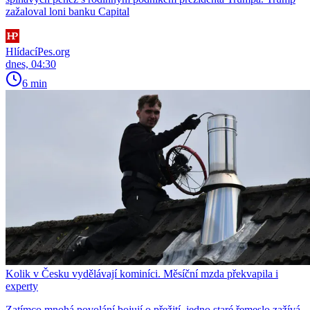
zažaloval loni banku Capital
HlídacíPes.org
dnes, 04:30
6 min
Kolik v Česku vydělávají kominíci. Měsíční mzda překvapila i
experty
Zatímco mnohá povolání bojují o přežití, jedno staré řemeslo zažívá