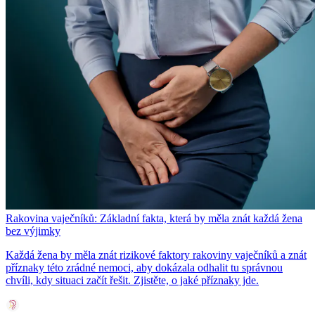
Rakovina vaječníků: Základní fakta, která by měla znát každá žena
bez výjimky
Každá žena by měla znát rizikové faktory rakoviny vaječníků a znát
příznaky této zrádné nemoci, aby dokázala odhalit tu správnou
chvíli, kdy situaci začít řešit. Zjistěte, o jaké příznaky jde.