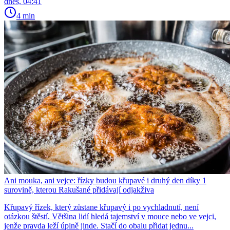
dnes, 04:41
4 min
Ani mouka, ani vejce: řízky budou křupavé i druhý den díky 1
surovině, kterou Rakušané přidávají odjakživa
Křupavý řízek, který zůstane křupavý i po vychladnutí, není
otázkou štěstí. Většina lidí hledá tajemství v mouce nebo ve vejci,
jenže pravda leží úplně jinde. Stačí do obalu přidat jednu...