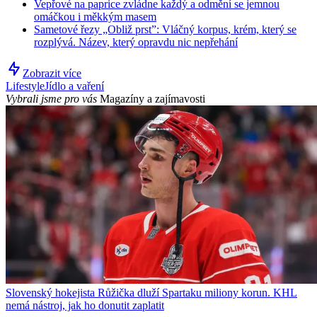
Vepřové na paprice zvládne každý a odmění se jemnou
omáčkou i měkkým masem
Sametové řezy „Obliž prst”: Vláčný korpus, krém, který se
rozplývá. Název, který opravdu nic nepřehání
Zobrazit více
Lifestyle
Jídlo a vaření
Vybrali jsme pro vás
Magazíny a zajímavosti
Slovenský hokejista Růžička dluží Spartaku miliony korun. KHL
nemá nástroj, jak ho donutit zaplatit