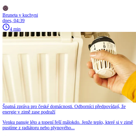
Bruneta v kuchyni
dnes, 04:39
4 min
Špatná zpráva pro české domácnosti. Odborníci předpovídají, že
energie v zimě zase podraží
Venku panuje léto a topení řeší málokdo. Jenže teplo, které si v zimě
pustíme z radiátoru nebo plynového...