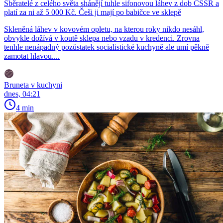
Sběratelé z celého světa shánějí tuhle sifonovou láhev z dob ČSSR a
platí za ni až 5 000 Kč. Češi ji mají po babičce ve sklepě
Skleněná láhev v kovovém opletu, na kterou roky nikdo nesáhl,
obvykle dožívá v koutě sklepa nebo vzadu v kredenci. Zrovna
tenhle nenápadný pozůstatek socialistické kuchyně ale umí pěkně
zamotat hlavou....
Bruneta v kuchyni
dnes, 04:21
4 min