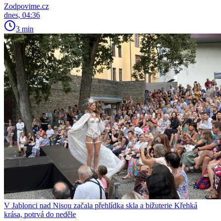
Zodpovime.cz
dnes, 04:36
3 min
V Jablonci nad Nisou začala přehlídka skla a bižuterie Křehká
krása, potrvá do neděle