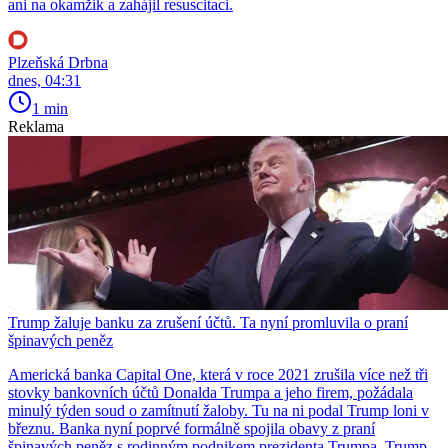
ani na okamžik a zahájil resuscitaci.
Plzeňská Drbna
dnes, 04:31
1 min
Reklama
Trump žaluje banku za zrušení účtů. Ta nyní promluvila o praní
špinavých peněz
Americká banka Capital One, která v roce 2021 zrušila více než tři
stovky bankovních účtů Donalda Trumpa a jeho firem, požádala
minulý týden soud o zamítnutí žaloby. Tu na ni podal Trump loni v
březnu. Banka nyní poprvé formálně spojila obavy z praní
špinavých peněz s rodinným podnikem prezidenta Trumpa. Trump