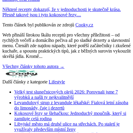
Některé recepty dokazují, že v jednoduchosti je skutečně krása.
Přesně takové jsou i tyto kokosové řezy....
Tento článek byl publikován ze zdrojů
Cooky.cz
Web přináší širokou škálu receptů pro všechny příležitosti – od
rychlých večeří a domácího pečiva až po sladké dezerty a slavnostní
menu. Čtenáři zde najdou nápady, které potěší začátečníky i zkušené
kuchaře, a spoustu praktických tipů, jak z běžných surovin vykouzlit
skvělá jídla. Kromě...
Všechny články tohoto autora →
Další články z kategorie
Lifestyle
Velký test slunečnicových olejů 2026: Porovnali jsme 7
výrobků a našli ty nejkvalitnější
Levandulový sirup z levandule lékařské: Fialová letní zásoba
do limonády, čaje i dezertů
Kokosové řezy se šlehačkou: Jednoduchý moučník, který si
zamiluje celá rodina
Libyjské město má druhé ulice na střechách. Po staletí je
využívaly především místní ženy