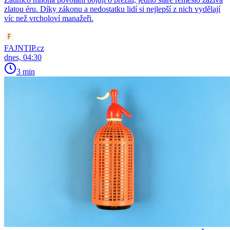
zlatou éru. Díky zákonu a nedostatku lidí si nejlepší z nich vydělají
víc než vrcholoví manažeři.
FAJNTIP.cz
dnes, 04:30
3 min