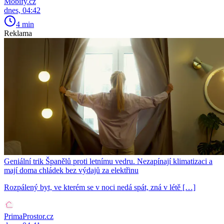
Mobify.cz
dnes, 04:42
4 min
Reklama
Geniální trik Španělů proti letnímu vedru. Nezapínají klimatizaci a
mají doma chládek bez výdajů za elektřinu
Rozpálený byt, ve kterém se v noci nedá spát, zná v létě […]
PrimaProstor.cz