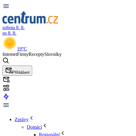
sobota 8. 8.
so 8. 8.
19°C
Internet
Firmy
Recepty
Slovníky
Přihlášení
Zprávy
Domácí
Regionální