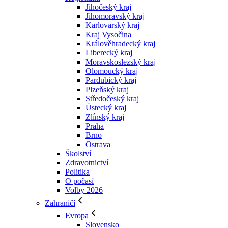
Jihočeský kraj
Jihomoravský kraj
Karlovarský kraj
Kraj Vysočina
Králověhradecký kraj
Liberecký kraj
Moravskoslezský kraj
Olomoucký kraj
Pardubický kraj
Plzeňský kraj
Středočeský kraj
Ústecký kraj
Zlínský kraj
Praha
Brno
Ostrava
Školství
Zdravotnictví
Politika
O počasí
Volby 2026
Zahraničí
Evropa
Slovensko