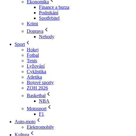
Ekonomika
Finance a burza
Podnikání
Spotřebitel
Krimi
Doprava
Nehody
Sport
Hokej
Fotbal
Tenis
Lyžování
Cyklistika
Atletika
Bojové sporty
ZOH 2026
Basketbal
NBA
Motosport
F1
Auto-moto
Elektromobily
Kultura