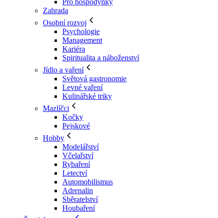
Pro hospodyňky
Zahrada
Osobní rozvoj
Psychologie
Management
Kariéra
Spiritualita a náboženství
Jídlo a vaření
Světová gastronomie
Levné vaření
Kulinářské triky
Mazlíčci
Kočky
Pejskové
Hobby
Modelářství
Včelařství
Rybaření
Letectví
Automobilismus
Adrenalin
Sběratelství
Houbaření