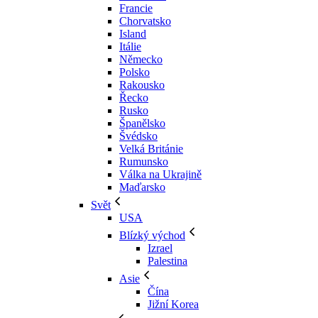
Francie
Chorvatsko
Island
Itálie
Německo
Polsko
Rakousko
Řecko
Rusko
Španělsko
Švédsko
Velká Británie
Rumunsko
Válka na Ukrajině
Maďarsko
Svět
USA
Blízký východ
Izrael
Palestina
Asie
Čína
Jižní Korea