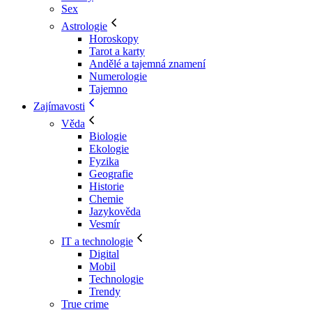
Sex
Astrologie
Horoskopy
Tarot a karty
Andělé a tajemná znamení
Numerologie
Tajemno
Zajímavosti
Věda
Biologie
Ekologie
Fyzika
Geografie
Historie
Chemie
Jazykověda
Vesmír
IT a technologie
Digital
Mobil
Technologie
Trendy
True crime