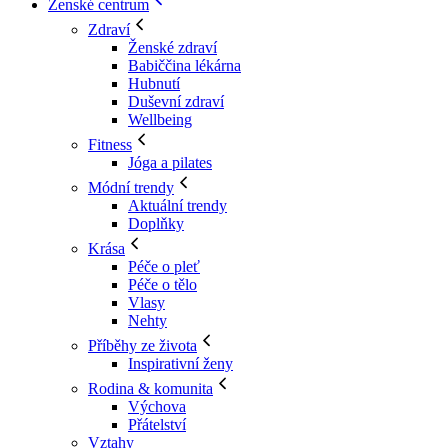
Ženské centrum
Zdraví
Ženské zdraví
Babiččina lékárna
Hubnutí
Duševní zdraví
Wellbeing
Fitness
Jóga a pilates
Módní trendy
Aktuální trendy
Doplňky
Krása
Péče o pleť
Péče o tělo
Vlasy
Nehty
Příběhy ze života
Inspirativní ženy
Rodina & komunita
Výchova
Přátelství
Vztahy