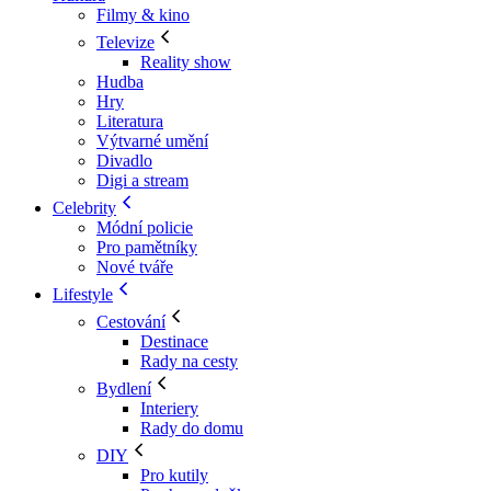
Filmy & kino
Televize
Reality show
Hudba
Hry
Literatura
Výtvarné umění
Divadlo
Digi a stream
Celebrity
Módní policie
Pro pamětníky
Nové tváře
Lifestyle
Cestování
Destinace
Rady na cesty
Bydlení
Interiery
Rady do domu
DIY
Pro kutily